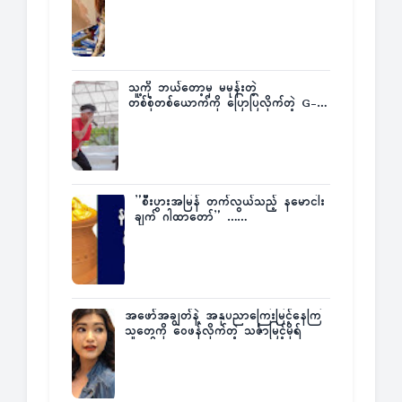
က ဆုကြေးထုတ်ထား
သူ့ကို ဘယ်တော့မှ မမုန်းတဲ့
တစ်စုံတစ်ယောက်ကို ပြောပြလိုက်တဲ့ G-
Fatt
”စီးပွားအမြန် တက်လွယ်သည့် နမောငါး
ချက် ဂါထာတော်” ……
အဖော်အချွတ်နဲ့ အနုပညာကြေးမြင့်နေကြ
သူတွေကို ဝေဖန်လိုက်တဲ့ သင်္ဇာမြင့်မိုရ်