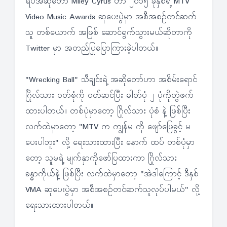
ရပ်အဆိုတော် Miley Cyrus ဟာ ၂၀၁၅ ခုနှစ်ရဲ့ MTV
Video Music Awards ဆုပေးပွဲမှာ အစီအစဉ်တင်ဆက်
သူ တစ်ယောက် အဖြစ် ဆောင်ရွက်သွားမယ်ဆိုတာကို
Twitter မှာ အတည်ပြုပြောကြားခဲ့ပါတယ်။
"Wrecking Ball" သီချင်းရဲ့ အဆိုတော်ဟာ အစိမ်းရောင်
ဂြိုလ်သား ဝတ်စုံကို ဝတ်ဆင်ပြီး ဓါတ်ပုံ ၂ ပုံကိုတွဲဖက်
ထားပါတယ်။ တစ်ပုံမှာတော့ ဂြိုလ်သား ပုံစံ နဲ့ ဖြစ်ပြီး
လက်ထဲမှာတော့ "MTV က ကျွန်မ ကို ဖျော်ဖြေခွင့် မ
ပေးပါဘူး" လို့ ရေးသားထားပြီး နောက် ထပ် တစ်ပုံမှာ
တော့ သူမရဲ့ မျက်နှာကိုဖော်ပြထားကာ ဂြိုလ်သား
ခန္ဓာကိုယ်နဲ့ ဖြစ်ပြီး လက်ထဲမှာတော့ "အဲဒါကြောင့် ဒီနှစ်
VMA ဆုပေးပွဲမှာ အစီအစဉ်တင်ဆက်သူလုပ်ပါမယ်" လို့
ရေးသားထားပါတယ်။