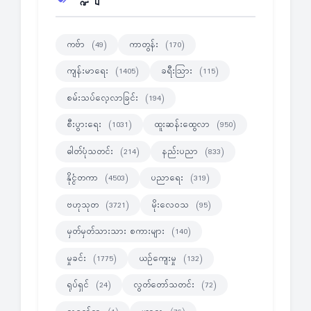
ကဗ်ာ
ကာတွန်း
(49)
(170)
ကျန်းမာရေး
ခရီးသြား
(1405)
(115)
စမ်းသပ်လေ့လာခြင်း
(194)
စီးပွားရေး
ထူးဆန်းထွေလာ
(1031)
(950)
ဓါတ်ပုံသတင်း
နည်းပညာ
(214)
(833)
နိုင္ငံတကာ
ပညာရေး
(4503)
(319)
ဗဟုသုတ
မိုးလေဝသ
(3721)
(95)
မှတ်မှတ်သားသား စကားများ
(140)
မှုခင်း
ယဉ်ကျေးမှု
(1775)
(132)
ရုပ်ရှင်
လွတ်တော်သတင်း
(24)
(72)