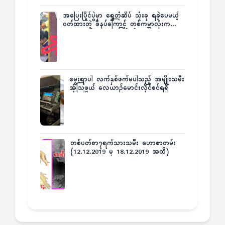
အပြေးပြိုင်ပွဲမှာ ရွှေတံဆိပ် သုံးခု ရခဲ့ပေမယ့်
ဝတ်ထားတဲ့ ဖိနပ်ကြောင့် တစ်ကမ္ဘာလုံးက
အံ့အားသင့်ခဲ့ရတဲ့ အဖြစ်မှန်
မွေးရာပါ လက်နှစ်ဖက်မပါသည့် အမျိုးသမီး
အံ့သြဖွယ် လေယာဉ်မောင်းလိုင်စင်ရရှိ
တစ်ပတ်စာ၇ရက်သားသမီး ဟောစာတမ်း
(12.12.2019 မှ 18.12.2019 အထိ)