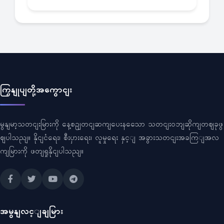
ကြှနျုပျတို့အကွောငျး
မွနျမာ့သတငျးမြားကို နေ့စဥျတငျဆကျပေးနသေော သတငျးဝဘျဆိုကျတဈခုဖွ
ဈပါသညျ။ နိုငျငံရေး၊ စီးပှားရေး၊ လူမှုရေး နှင့ျ အခွားသတငျးအခကြျအလ
ကျမြားကို ဖတျရှုနိုငျပါသညျ။
အမွနျလင့ျချမြား