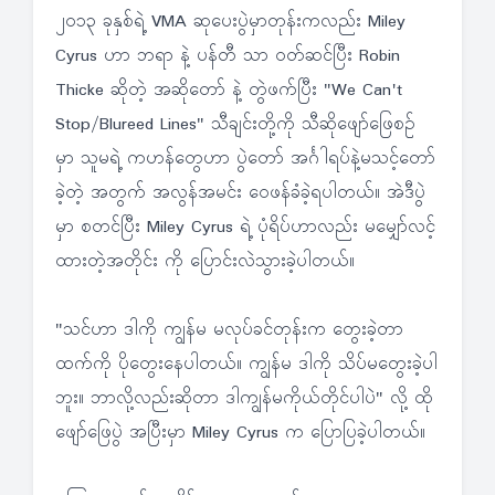
၂၀၁၃ ခုနှစ်ရဲ့ VMA ဆုပေးပွဲမှာတုန်းကလည်း Miley
Cyrus ဟာ ဘရာ နဲ့ ပန်တီ သာ ဝတ်ဆင်ပြီး Robin
Thicke ဆိုတဲ့ အဆိုတော် နဲ့ တွဲဖက်ပြီး "We Can't
Stop/Blureed Lines" သီချင်းတို့ကို သီဆိုဖျော်ဖြေစဉ်
မှာ သူမရဲ့ ကဟန်တွေဟာ ပွဲတော် အင်္ဂါရပ်နဲ့မသင့်တော်
ခဲ့တဲ့ အတွက် အလွန်အမင်း ဝေဖန်ခံခဲ့ရပါတယ်။ အဲဒီပွဲ
မှာ စတင်ပြီး Miley Cyrus ရဲ့ ပုံရိပ်ဟာလည်း မမျှော်လင့်
ထားတဲ့အတိုင်း ကို ပြောင်းလဲသွားခဲ့ပါတယ်။
"သင်ဟာ ဒါကို ကျွန်မ မလုပ်ခင်တုန်းက တွေးခဲ့တာ
ထက်ကို ပိုတွေးနေပါတယ်။ ကျွန်မ ဒါကို သိပ်မတွေးခဲ့ပါ
ဘူး။ ဘာလို့လည်းဆိုတာ ဒါကျွန်မကိုယ်တိုင်ပါပဲ" လို့ ထို
ဖျော်ဖြေပွဲ အပြီးမှာ Miley Cyrus က ပြောပြခဲ့ပါတယ်။