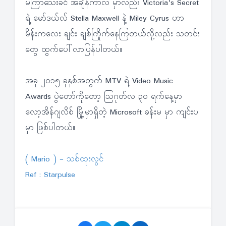
မကြာသေးခင် အချိန်ကာလ မှာလည်း Victoria's Secret
ရဲ့ မော်ဒယ်လ် Stella Maxwell နဲ့ Miley Cyrus ဟာ
မိန်းကလေး ချင်း ချစ်ကြိုက်နေကြတယ်လို့လည်း သတင်း
တွေ ထွက်ပေါ်လာပြန်ပါတယ်။
အခု ၂၀၁၅ ခုနှစ်အတွက် MTV ရဲ့ Video Music
Awards ပွဲတော်ကိုတော့ သြဂုတ်လ ၃၀ ရက်နေ့မှာ
လော့အိန်ဂျလိစ် မြို့မှာရှိတဲ့ Microsoft ခန်းမ မှာ ကျင်းပ
မှာ ဖြစ်ပါတယ်။
( Mario ) - သစ်ထူးလွင်
Ref : Starpulse