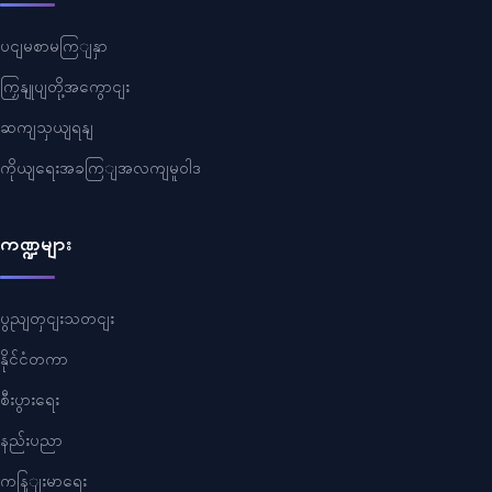
ပငျမစာမကြျနှာ
ကြှနျုပျတို့အကွောငျး
ဆကျသှယျရနျ
ကိုယျရေးအခကြျအလကျမူဝါဒ
ကဏ္ဍများ
ပွညျတှငျးသတငျး
နိုင်ငံတကာ
စီးပွားရေး
နည်းပညာ
ကနြျးမာရေး