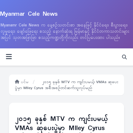
Myanmar Cele News
Myanamr Cele News က နေ့စဉ်သတင်းစာ အနေဖြင့် နိုင်ငံရေး၊ စီးပွားရေး၊
လူမှုရေး၊ ဖျော်ဖြေရေး စသည့် နောက်ဆုံးရ မြန်မာနှင့် နိုင်ငံတကာသတင်းများ
အပြင် သုတအဖြာဖြာ စသည့်ကဏ္ဍတို့ကိုလည်း တင်ပြပေးထား ပါသည်။
ပင်မ
/
၂၀၁၅ ခုနှစ် MTV က ကျင်းပမယ့် VMAs ဆုပေး
ပွဲမှာ MIley Cyrus အစီအစဉ်တင်ဆက်သူလုပ်မည်
၂၀၁၅ ခုနှစ် MTV က ကျင်းပမယ့်
VMAs ဆုပေးပွဲမှာ MIley Cyrus