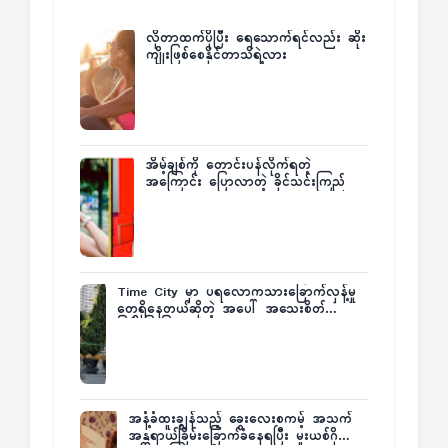
လိုတာထက်ပိုပြီး ရေသောက်ရင်လည်း ဆိုး
ကျိုးဖြစ်စေနိုင်တာသိရဲ့လား
အိမ့်ချစ်ကို တောင်းပန်လိုက်ရတဲ့
အကြောင်း ပြောလာတဲ့ ခိုင်သင်းကြည်
Time City မှာ ပရလောကသားခြောက်လှန့်မှု
တွေရှိနေတယ်ဆိုတဲ့ အပေါ် အသေးစိတ်
ပြန်ပြောပြလာတဲ့ Times City Project
Director ဦးမြတ်မင်း
အနံ့ခံထူးချွန်သည့် ခွေးလေးစကမ့် အသက်
အန္တရာယ်ခြိမ်းခြောက်ခံနေရပြီး မူးယစ်ဂိုဏ်း