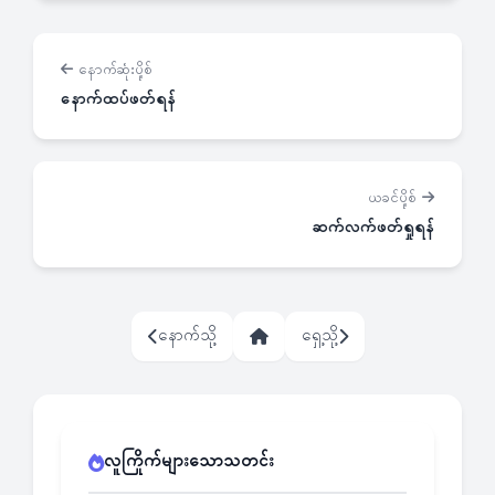
နောက်ဆုံးပို့စ်
နောက်ထပ်ဖတ်ရန်
ယခင်ပို့စ်
ဆက်လက်ဖတ်ရှုရန်
နောက်သို့
ရှေ့သို့
လူကြိုက်များသောသတင်း