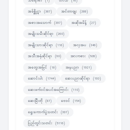
သရော်စာ
ဟာသ
(1)
(76)
အခ်စ္ဆိုင္ရာ
အင်တာဗျုး
(387)
(288)
အစားအသောက်
အဆိုအမိန့်
(397)
(27)
အမျိုးသမီးဆိုင်ရာ
(260)
အမျိုးသားဆိုင်ရာ
အလှအပ
(116)
(346)
အသီးအနှံဆိုင်ရာ
အားကစား
(90)
(509)
အတွေးအမြင်
အနုပညာ
(18)
(1921)
ဆောင်းပါး
ဆေးပညာဆိုင်ရာ
(1744)
(193)
ဆေးဖက်ဝင်အပင်အကြောင်း
(110)
ဆေးမြီးတို
ဗေဒင်
(87)
(154)
ရွေးကောက်ပွဲသတင်း
(397)
ပြည်တွင်းသတင်း
(5116)