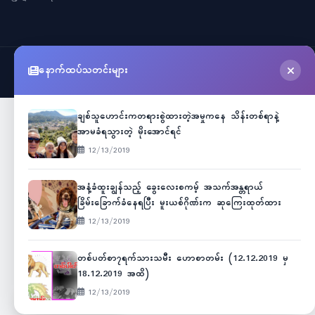
နောက်ထပ်သတင်းများ
©
2026
Myanmar Cele News
. All Rights Reserved.
ချစ်သူဟောင်းကတရားစွဲထားတဲ့အမှုကနေ သိန်းတစ်ရာနဲ့
အာမခံရသွားတဲ့ မိုးအောင်ရင်
12/13/2019
အနံ့ခံထူးချွန်သည့် ခွေးလေးစကမ့် အသက်အန္တရာယ်
ခြိမ်းခြောက်ခံနေရပြီး မူးယစ်ဂိုဏ်းက ဆုကြေးထုတ်ထား
12/13/2019
တစ်ပတ်စာ၇ရက်သားသမီး ဟောစာတမ်း (12.12.2019 မှ
18.12.2019 အထိ)
12/13/2019
Unicode
ဇော်ဂျီ