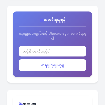
သတင်းရယူရန်
နေ့စဥျသတငျးမြားကို အီးမေးလျဖွင့ျ လကျခံရယူ
ပါ
စာရငျးသှငျးမညျ
ကဏ္ဍများ