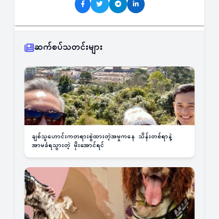
ဆက်စပ်သတင်းများ
ချစ်သူဟောင်းကတရားစွဲထားတဲ့အမှုကနေ သိန်းတစ်ရာနဲ့
အာမခံရသွားတဲ့ မိုးအောင်ရင်