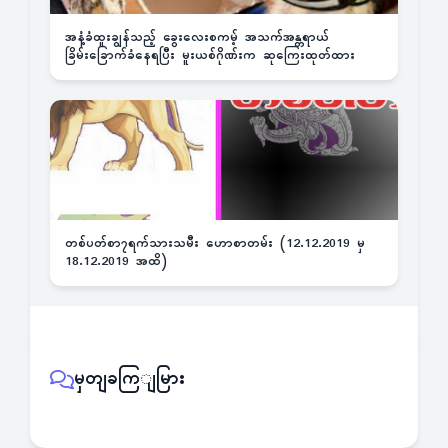
အနံ့ခံထူးချွန်သည့် ခွေးလေးစကမ့် အသက်အန္တရာယ်
ခြိမ်းခြောက်ခံနေရပြီး မူးယစ်ဂိုဏ်းက ဆုကြေးထုတ်ထား
တစ်ပတ်စာ၇ရက်သားသမီး ဟောစာတမ်း (12.12.2019 မှ
18.12.2019 အထိ)
မှတျခကြျမြား