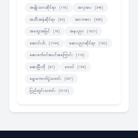
အမျိုးသားဆိုင်ရာ
အလှအပ
(116)
(346)
အသီးအနှံဆိုင်ရာ
အားကစား
(90)
(509)
အတွေးအမြင်
အနုပညာ
(18)
(1921)
ဆောင်းပါး
ဆေးပညာဆိုင်ရာ
(1744)
(193)
ဆေးဖက်ဝင်အပင်အကြောင်း
(110)
ဆေးမြီးတို
ဗေဒင်
(87)
(154)
ရွေးကောက်ပွဲသတင်း
(397)
ပြည်တွင်းသတင်း
(5116)