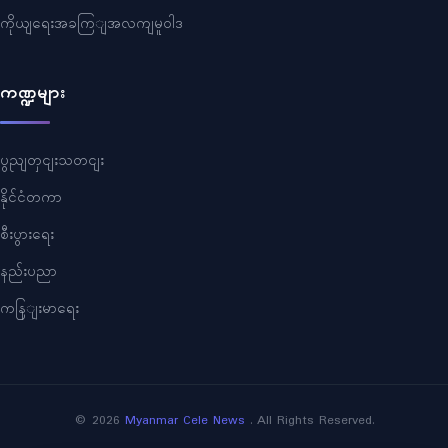
ကိုယျရေးအခကြျအလကျမူဝါဒ
ကဏ္ဍများ
ပွညျတှငျးသတငျး
နိုင်ငံတကာ
စီးပွားရေး
နည်းပညာ
ကနြျးမာရေး
©
2026
Myanmar Cele News
. All Rights Reserved.