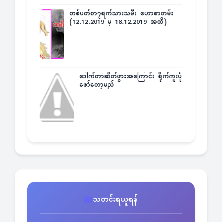
တစ်ပတ်စာ၇ရက်သားသမီး ဟောစာတမ်း
(12.12.2019 မှ 18.12.2019 အထိ)
ဒေါက်တာဆိတ်ဖွားအကြောင်း ရိုက်ကူးပုံ
ဖော်တော့မည်
သတင်းရယူရန်