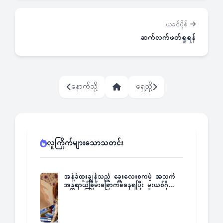
ယခင်ပို့စ်
ဆက်လက်ဖတ်ရှုရန်
နောက်သို့
ရှေ့သို့
လူကြိုက်များသောသတင်း
အနံ့ခံထူးချွန်သည့် ခွေးလေးစကမ့် အသက်
အန္တရာယ်ခြိမ်းခြောက်ခံနေရပြီး မူးယစ်ဂိုဏ်း
က ဆုကြေးထုတ်ထား