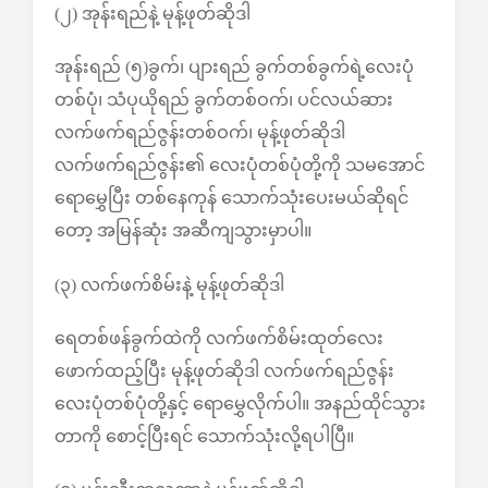
(၂) အုန်းရည်နဲ့ မုန့်ဖုတ်ဆိုဒါ
အုန်းရည် (၅)ခွက်၊ ပျားရည် ခွက်တစ်ခွက်ရဲ့လေးပုံ
တစ်ပုံ၊ သံပုယိုရည် ခွက်တစ်ဝက်၊ ပင်လယ်ဆား
လက်ဖက်ရည်ဇွန်းတစ်ဝက်၊ မုန့်ဖုတ်ဆိုဒါ
လက်ဖက်ရည်ဇွန်း၏ လေးပုံတစ်ပုံတို့ကို သမအောင်
ရောမွှေပြီး တစ်နေကုန် သောက်သုံးပေးမယ်ဆိုရင်
တော့ အမြန်ဆုံး အဆီကျသွားမှာပါ။
(၃) လက်ဖက်စိမ်းနဲ့ မုန့်ဖုတ်ဆိုဒါ
ရေတစ်ဖန်ခွက်ထဲကို လက်ဖက်စိမ်းထုတ်လေး
ဖောက်ထည့်ပြီး မုန့်ဖုတ်ဆိုဒါ လက်ဖက်ရည်ဇွန်း
လေးပုံတစ်ပုံတို့နှင့် ရောမွှေလိုက်ပါ။ အနည်ထိုင်သွား
တာကို စောင့်ပြီးရင် သောက်သုံးလို့ရပါပြီ။