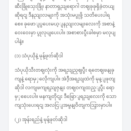
ဆီးခြိုသှေးခြို၊ နာတာရှညျရောဂါ တဈခုခုရှိခဲ့တယျ
ဆိုရငျ ဒီနညျးလမျးကို အသုံးမပွုဖို့ သတိပေးပါရ
စေ။ ခုဖောျပွပေးမယ့ျနညျးလမျးလေးကို အစာနဲ့
ဝေးဝေးမှာ ပွုလုပျပေးပါ။ အစာစားပွီးခါစမှာ မလုပျ
ပါနဲ့။
(၁) သံပုယိုနဲ့ မုန့်ဖုတ်ဆိုဒါ
သံပုယိုသီးတဈလုံးကို အရညျညှဈပွီး ရတေဈဖနျခှ
ကျနဲ့ ရောမှှလေိုကျပါ။ အဲဒီ့အရညျထဲကို မုန့ျဖုတျ
ဆိုဒါ လကျဖကျရညျဇှနျး တဈဝကျထည့ျပွီး ရော
မှှပေေးပါ။ မနကျတိုငျး ဒီဖြောျရညျလေးကို သော
ကျသုံးပေးရငျ အလငြျအမွနျဝိတျကသြှားမှာပါ။
(၂) အုန်းရည်နဲ့ မုန့်ဖုတ်ဆိုဒါ