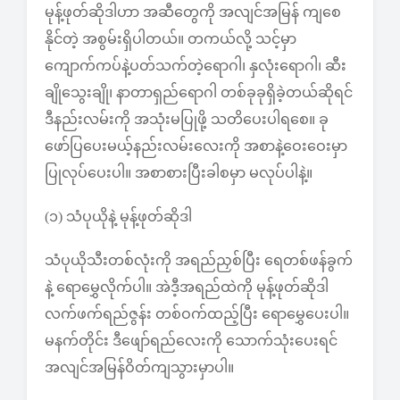
မုန့်ဖုတ်ဆိုဒါဟာ အဆီတွေကို အလျင်အမြန် ကျစေ
နိုင်တဲ့ အစွမ်းရှိပါတယ်။ တကယ်လို့ သင့်မှာ
ကျောက်ကပ်နဲ့ပတ်သက်တဲ့ရောဂါ၊ နှလုံးရောဂါ၊ ဆီး
ချိုသွေးချို၊ နာတာရှည်ရောဂါ တစ်ခုခုရှိခဲ့တယ်ဆိုရင်
ဒီနည်းလမ်းကို အသုံးမပြုဖို့ သတိပေးပါရစေ။ ခု
ဖော်ပြပေးမယ့်နည်းလမ်းလေးကို အစာနဲ့ဝေးဝေးမှာ
ပြုလုပ်ပေးပါ။ အစာစားပြီးခါစမှာ မလုပ်ပါနဲ့။
(၁) သံပုယိုနဲ့ မုန့်ဖုတ်ဆိုဒါ
သံပုယိုသီးတစ်လုံးကို အရည်ညှစ်ပြီး ရေတစ်ဖန်ခွက်
နဲ့ ရောမွှေလိုက်ပါ။ အဲဒီ့အရည်ထဲကို မုန့်ဖုတ်ဆိုဒါ
လက်ဖက်ရည်ဇွန်း တစ်ဝက်ထည့်ပြီး ရောမွှေပေးပါ။
မနက်တိုင်း ဒီဖျော်ရည်လေးကို သောက်သုံးပေးရင်
အလျင်အမြန်ဝိတ်ကျသွားမှာပါ။