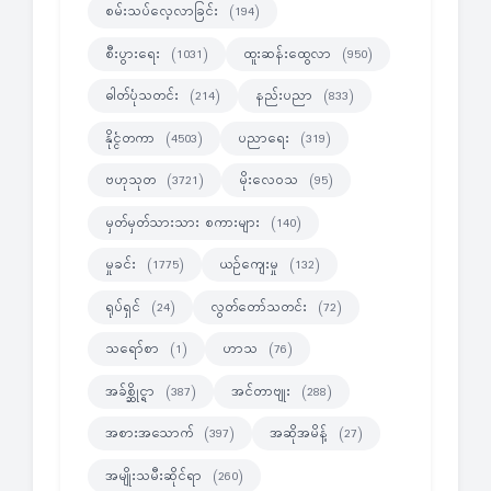
စမ်းသပ်လေ့လာခြင်း
(194)
စီးပွားရေး
ထူးဆန်းထွေလာ
(1031)
(950)
ဓါတ်ပုံသတင်း
နည်းပညာ
(214)
(833)
နိုင္ငံတကာ
ပညာရေး
(4503)
(319)
ဗဟုသုတ
မိုးလေဝသ
(3721)
(95)
မှတ်မှတ်သားသား စကားများ
(140)
မှုခင်း
ယဉ်ကျေးမှု
(1775)
(132)
ရုပ်ရှင်
လွတ်တော်သတင်း
(24)
(72)
သရော်စာ
ဟာသ
(1)
(76)
အခ်စ္ဆိုင္ရာ
အင်တာဗျုး
(387)
(288)
အစားအသောက်
အဆိုအမိန့်
(397)
(27)
အမျိုးသမီးဆိုင်ရာ
(260)