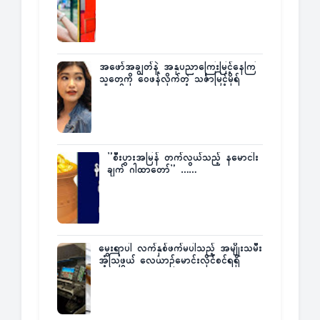
အဖော်အချွတ်နဲ့ အနုပညာကြေးမြင့်နေကြ
သူတွေကို ဝေဖန်လိုက်တဲ့ သင်္ဇာမြင့်မိုရ်
”စီးပွားအမြန် တက်လွယ်သည့် နမောငါး
ချက် ဂါထာတော်” ……
မွေးရာပါ လက်နှစ်ဖက်မပါသည့် အမျိုးသမီး
အံ့သြဖွယ် လေယာဉ်မောင်းလိုင်စင်ရရှိ