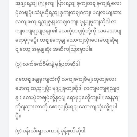
အုနျးရညျ (၅)ခှကျ၊ ပြားရညျ ခှကျတဈခှကျရဲ့လေး
ပုံတဈပုံ၊ သံပုယိုရညျ ခှကျတဈဝကျ၊ ပငျလယျဆား
လကျဖကျရညျဇှနျးတဈဝကျ၊ မုန့ျဖုတျဆိုဒါ လ
ကျဖကျရညျဇှနျး၏ လေးပုံတဈပုံတို့ကို သမအောငျ
ရောမှှပွေီး တဈနကေုနျ သောကျသုံးပေးမယျဆိုရ
ငျတော့ အမွနျဆုံး အဆီကသြှားမှာပါ။
(၃) လက်ဖက်စိမ်းနဲ့ မုန့်ဖုတ်ဆိုဒါ
ရတေဈဖနျခှကျထဲကို လကျဖကျစိမျးထုတျလေး
ဖောကျထည့ျပွီး မုန့ျဖုတျဆိုဒါ လကျဖကျရညျဇှ
နျး လေးပုံတဈပုံတို့နှင့ျ ရောမှှလေိုကျပါ။ အနညျ
ထိုငျသှားတာကို စောင့ျပွီးရငျ သောကျသုံးလို့ရပါ
ပွီ။
(၄) ပန်းသီးရှာလကာနဲ့ မုန့်ဖုတ်ဆိုဒါ