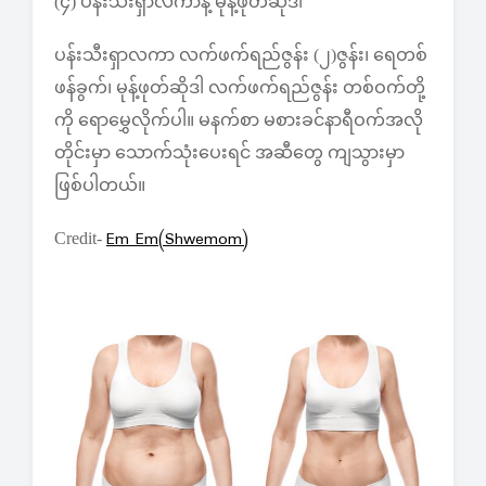
(၄) ပန်းသီးရှာလကာနဲ့ မုန့်ဖုတ်ဆိုဒါ
ပန်းသီးရှာလကာ လက်ဖက်ရည်ဇွန်း (၂)ဇွန်း၊ ရေတစ်
ဖန်ခွက်၊ မုန့်ဖုတ်ဆိုဒါ လက်ဖက်ရည်ဇွန်း တစ်ဝက်တို့
ကို ရောမွှေလိုက်ပါ။ မနက်စာ မစားခင်နာရီဝက်အလို
တိုင်းမှာ သောက်သုံးပေးရင် အဆီတွေ ကျသွားမှာ
ဖြစ်ပါတယ်။
Em Em(Shwemom)
Credit-