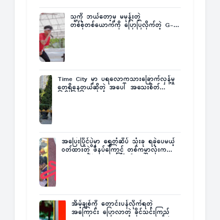
သူ့ကို ဘယ်တော့မှ မမုန်းတဲ့
တစ်စုံတစ်ယောက်ကို ပြောပြလိုက်တဲ့ G-
Fatt
Time City မှာ ပရလောကသားခြောက်လှန့်မှု
တွေရှိနေတယ်ဆိုတဲ့ အပေါ် အသေးစိတ်
ပြန်ပြောပြလာတဲ့ Times City Project
Director ဦးမြတ်မင်း
အပြေးပြိုင်ပွဲမှာ ရွှေတံဆိပ် သုံးခု ရခဲ့ပေမယ့်
ဝတ်ထားတဲ့ ဖိနပ်ကြောင့် တစ်ကမ္ဘာလုံးက
အံ့အားသင့်ခဲ့ရတဲ့ အဖြစ်မှန်
အိမ့်ချစ်ကို တောင်းပန်လိုက်ရတဲ့
အကြောင်း ပြောလာတဲ့ ခိုင်သင်းကြည်