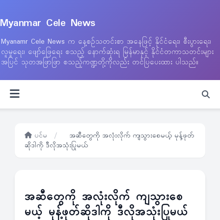
Myanmar Cele News
Myanamr Cele News က နေ့စဉ်သတင်းစာ အနေဖြင့် နိုင်ငံရေး၊ စီးပွားရေး၊
လူမှုရေး၊ ဖျော်ဖြေရေး စသည့် နောက်ဆုံးရ မြန်မာနှင့် နိုင်ငံတကာသတင်းများ
အပြင် သုတအဖြာဖြာ စသည့်ကဏ္ဍတို့ကိုလည်း တင်ပြပေးထား ပါသည်။
ပင်မ
/
အဆီတွေကို အလုံးလိုက် ကျသွားစေမယ့် မုန့်ဖုတ်
ဆိုဒါကို ဒီလိုအသုံးပြုမယ်
အဆီတွေကို အလုံးလိုက် ကျသွားစေ
မယ့် မုန့်ဖုတ်ဆိုဒါကို ဒီလိုအသုံးပြုမယ်