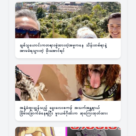
ချစ်သူဟောင်းကတရားစွဲထားတဲ့အမှုကနေ သိန်းတစ်ရာနဲ့
အာမခံရသွားတဲ့ မိုးအောင်ရင်
အနံ့ခံထူးချွန်သည့် ခွေးလေးစကမ့် အသက်အန္တရာယ်
ခြိမ်းခြောက်ခံနေရပြီး မူးယစ်ဂိုဏ်းက ဆုကြေးထုတ်ထား