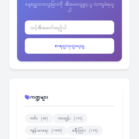
နေ့စဥျသတငျးမြားကို အီးမေးလျဖွင့ျ လကျခံရယူ
ပါ
စာရငျးသှငျးမညျ
ကဏ္ဍများ
ကဗ်ာ
ကာတွန်း
(49)
(170)
ကျန်းမာရေး
ခရီးသြား
(1405)
(115)