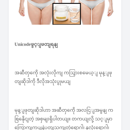
Unicodeဖွင့ျဖတျရနျ
အဆီတှကေို အလုံးလိုကျ ကသြှားစမေယ့ျ မုန့ျဖု
တျဆိုဒါကို ဒီလိုအသုံးပွုမယျ
မုန့ျဖုတျဆိုဒါဟာ အဆီတှကေို အလငြျအမွနျ က
စြနေိုငျတဲ့ အစှမျးရှိပါတယျ။ တကယျလို့ သင့ျမှာ
ကြောကျကပျနဲ့ပတျသကျတဲ့ရောဂါ၊ နှလုံးရောဂါ၊