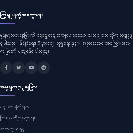
ကြှနျုပျတို့အကွောငျး
မွနျမာ့သတငျးမြားကို နေ့စဥျတငျဆကျပေးနသေော သတငျးဝဘျဆိုကျတဈခုဖွ
ဈပါသညျ။ နိုငျငံရေး၊ စီးပှားရေး၊ လူမှုရေး နှင့ျ အခွားသတငျးအခကြျအလ
ကျမြားကို ဖတျရှုနိုငျပါသညျ။
အမွနျလင့ျချမြား
ပငျမစာမကြျနှာ
ကြှနျုပျတို့အကွောငျး
ဆကျသှယျရနျ