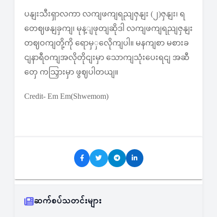
ပနျးသီးရှာလကာ လကျဖကျရညျဇှနျး (၂)ဇှနျး၊ ရ
တေဈဖနျခှကျ၊ မုန့ျဖုတျဆိုဒါ လကျဖကျရညျဇှနျး
တဈဝကျတို့ကို ရောမှှလေိုကျပါ။ မနကျစာ မစားခ
ငျနာရီဝကျအလိုတိုငျးမှာ သောကျသုံးပေးရငျ အဆီ
တှေ ကသြှားမှာ ဖွဈပါတယျ။
Credit- Em Em(Shwemom)
ဆက်စပ်သတင်းများ