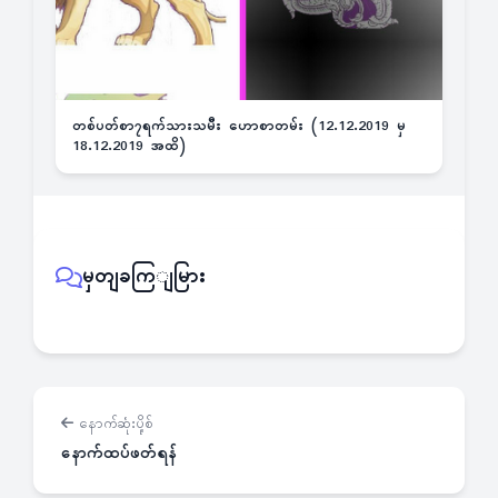
တစ်ပတ်စာ၇ရက်သားသမီး ဟောစာတမ်း (12.12.2019 မှ
18.12.2019 အထိ)
မှတျခကြျမြား
နောက်ဆုံးပို့စ်
နောက်ထပ်ဖတ်ရန်