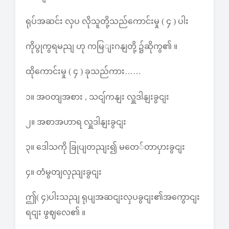
ရုပ်အဆင်း လှပ လိုသူတို့သည်ကောင်းမှု ( ၄ ) ပါး
ကိုပွုကွရမညျ ဟု ကမြျးဂနျတို့ ၌ဆိုကွ၏ ။
ထိုကောင်းမှု ( ၄ ) ခုသည်ကား……
၁။ အဝတျအစား , သငျ်ကနျး လှူဒါနျးခွငျး
၂။ အစာအဟာရ လှူဒါနျးခွငျး
၃။ ဒေါသကို ခြုပျတညျး၍ မတေ်တာပှားခွငျး
၄။ တံမွတျလှညျးခွငျး
ဤ( ၄)ပါးသညျ ရုပျအဆငျးလှပခွငျး၏အကွောငျး
ရငျး ဖွဈလေ၏ ။