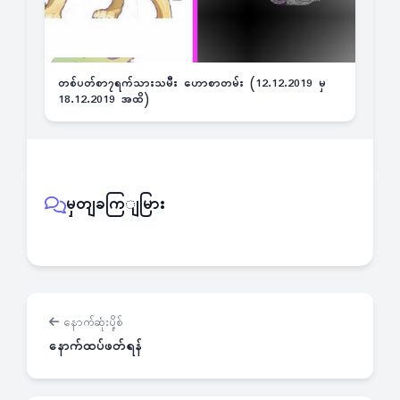
တစ်ပတ်စာ၇ရက်သားသမီး ဟောစာတမ်း (12.12.2019 မှ
18.12.2019 အထိ)
မှတျခကြျမြား
နောက်ဆုံးပို့စ်
နောက်ထပ်ဖတ်ရန်