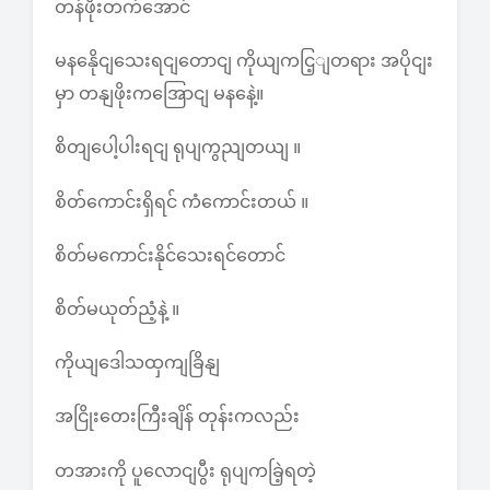
တန်ဖိုးတက်အောင်
မနနေိုငျသေးရငျတောငျ ကိုယျကငြ့ျတရား အပိုငျး
မှာ တနျဖိုးကအြောငျ မနနေဲ့။
စိတျပေါ့ပါးရငျ ရုပျကွညျတယျ ။
စိတ်ကောင်းရှိရင် ကံကောင်းတယ် ။
စိတ်မကောင်းနိုင်သေးရင်တောင်
စိတ်မယုတ်ညံ့နဲ့ ။
ကိုယျဒေါသထှကျခြိနျ
အငြိုးတေးကြီးချိန် တုန်းကလည်း
တအားကို ပူလောငျပွီး ရုပျကခြဲ့ရတဲ့