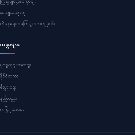
ကြှနျုပျတို့အကွောငျး
ဆကျသှယျရနျ
ကိုယျရေးအခကြျအလကျမူဝါဒ
ကဏ္ဍများ
ပွညျတှငျးသတငျး
နိုင်ငံတကာ
စီးပွားရေး
နည်းပညာ
ကနြျးမာရေး