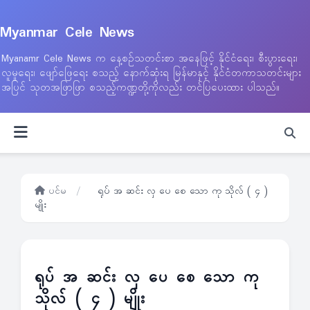
Myanmar Cele News
Myanamr Cele News က နေ့စဉ်သတင်းစာ အနေဖြင့် နိုင်ငံရေး၊ စီးပွားရေး၊
လူမှုရေး၊ ဖျော်ဖြေရေး စသည့် နောက်ဆုံးရ မြန်မာနှင့် နိုင်ငံတကာသတင်းများ
အပြင် သုတအဖြာဖြာ စသည့်ကဏ္ဍတို့ကိုလည်း တင်ပြပေးထား ပါသည်။
ပင်မ
/
ရုပ် အ ဆင်း လှ ပေ စေ သော ကု သိုလ် ( ၄ )
မျိုး
ရုပ် အ ဆင်း လှ ပေ စေ သော ကု
သိုလ် ( ၄ ) မျိုး