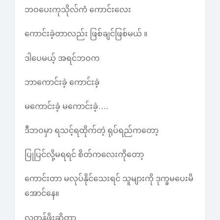
ဘဝပေးကုသိုလ်ကံ ကောင်းလေး
ကောင်းခဲ့တာလည်း ဖြစ်ချင်ဖြစ်မယ် ။
ဒါပေမယ့် အရင်ဘဝက
ဘာကောင်းခဲ့ ကောင်းခဲ့
မကောင်းခဲ့ မကောင်းခဲ့….
ဒီဘဝမှာ ရသင့်ရထိုက်တဲ့ ရုပ်ရည်ကတော့
ပြုပြင်လို့မရရင် စိတ်ကလေးကိုတော့
ကောင်းတာ မလုပ်နိုင်သေးရင် သူများကို ဒုက္ခမပေးမိ
အောင်နေ။
လူ့တန်ဖိုးဆိုတာ