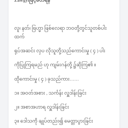
Zawgyiဖြင့်ဖတ်ရန်
လူ၊ နတ်၊ ဗြဟ္မာ ဖြစ်လေရာ ဘဝတို့တွင်သူတစ်ပါး
ထက်
ရုပ်အဆင်း လှပ လိုသူတို့သည်ကောင်းမှု ( ၄ ) ပါး
ကိုပြုကြရမည် ဟု ကျမ်းဂန်တို့ ၌ဆိုကြ၏ ။
ထိုကောင်းမှု ( ၄ ) ခုသည်ကား……
၁။ အဝတ်အစား , သင်္ကန်း လှူဒါန်းခြင်း
၂။ အစာအဟာရ လှူဒါန်းခြင်း
၃။ ဒေါသကို ချုပ်တည်း၍ မေတ္တာပွားခြင်း