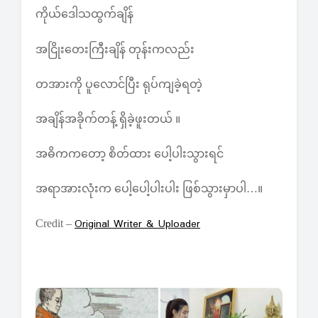
ကိုယ်ဒေါသထွက်ချိန်
အငြိုးတေးကြီးချိန် တုန်းကလည်း
တအားကို ပူလောင်ပြီး ရုပ်ကျခဲ့ရတဲ့
အချိန်အခိုက်တန့် ရှိခဲ့ဖူးတယ် ။
အဓိကကတော့ စိတ်ထား ပေါ့ပါးသွားရင်
အရာအားလုံးက ပေါ့ပေါ့ပါးပါး ဖြစ်သွားမှာပါ…။
Original Writer & Uploader
Credit –