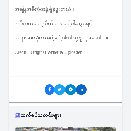
အချိန်အခိုက်တန့် ရှိခဲ့ဖူးတယ် ။
အဓိကကတော့ စိတ်ထား ပေါ့ပါးသွားရင်
အရာအားလုံးက ပေါ့ပေါ့ပါးပါး ဖွဈသှားမှာပါ…။
Credit – Original Writer & Uploader
ဆက်စပ်သတင်းများ