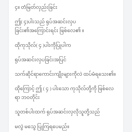
၄။ တံမြတ်လှည်းခြင်း
ဤ( ၄)ပါးသည် ရုပ်အဆင်းလှပ
ခြင်း၏အကြောင်းရင်း ဖြစ်လေ၏ ။
ထိုကုသိုလ်( ၄ )ပါးကိုပြုပါက
ရုပ်အဆင်းလှပခြင်းအပြင်
သက်ဆိုင်ရာကောင်းကျိုးများကိုလဲ ထပ်မံရသေး၏။
ထိုကြောင့် ဤ ( ၄ ) ပါးသော ကုသိုလ်တို့ကို ဖြစ်လေ
ရာ ဘဝတိုင်း
သူတစ်ပါးထက် ရုပ်အဆင်းလှလိုသူတို့သည်
မလွဲ မသွေ ပြုကြရပေမည်။