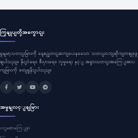
ကြှနျုပျတို့အကွောငျး
မွနျမာ့သတငျးမြားကို နေ့စဥျတငျဆကျပေးနသေော သတငျးဝဘျဆိုကျတဈခုဖွ
ဈပါသညျ။ နိုငျငံရေး၊ စီးပှားရေး၊ လူမှုရေး နှင့ျ အခွားသတငျးအခကြျအလ
ကျမြားကို ဖတျရှုနိုငျပါသညျ။
အမွနျလင့ျချမြား
ပငျမစာမကြျနှာ