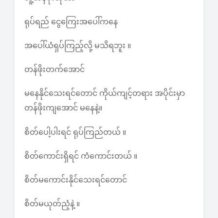
ရုပ်ရည် ငွေကြေးအပေါ်ကနေ
အပေါ်ယံရှပ်ကြည့်လို့ မသိရဘူး ။
တန်ဖိုးတက်အောင်
မနေနိုင်သေးရင်တောင် ကိုယ်ကျင့်တရား အပိုင်းမှာ
တန်ဖိုးကျအောင် မနေနဲ့။
စိတ်ပေါ့ပါးရင် ရုပ်ကြည်တယ် ။
စိတ်ကောင်းရှိရင် ကံကောင်းတယ် ။
စိတ်မကောင်းနိုင်သေးရင်တောင်
စိတ်မယုတ်ညံ့နဲ့ ။