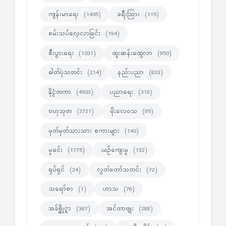
ကျန်းမာရေး
ခရီးသြား
(1405)
(115)
စမ်းသပ်လေ့လာခြင်း
(194)
စီးပွားရေး
ထူးဆန်းထွေလာ
(1031)
(950)
ဓါတ်ပုံသတင်း
နည်းပညာ
(214)
(833)
နိုင္ငံတကာ
ပညာရေး
(4503)
(319)
ဗဟုသုတ
မိုးလေဝသ
(3721)
(95)
မှတ်မှတ်သားသား စကားများ
(140)
မှုခင်း
ယဉ်ကျေးမှု
(1775)
(132)
ရုပ်ရှင်
လွတ်တော်သတင်း
(24)
(72)
သရော်စာ
ဟာသ
(1)
(76)
အခ်စ္ဆိုင္ရာ
အင်တာဗျုး
(387)
(288)