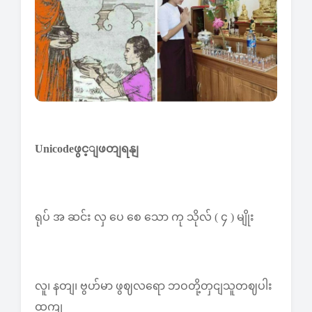
Unicodeဖွင့ျဖတျရနျ
ရုပ် အ ဆင်း လှ ပေ စေ သော ကု သိုလ် ( ၄ ) မျိုး
လူ၊ နတျ၊ ဗွဟ်မာ ဖွဈလရော ဘဝတို့တှငျသူတဈပါး
ထကျ