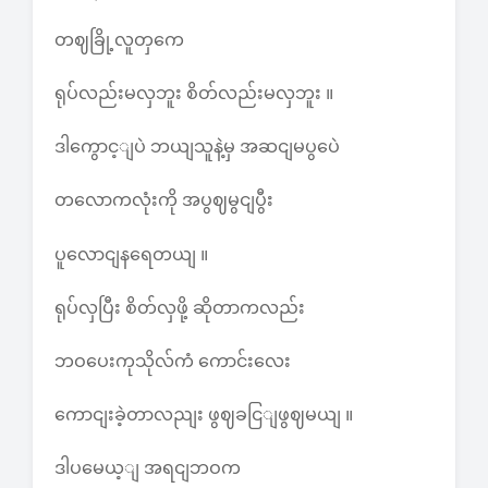
တဈခြို့လူတှကေ
ရုပ်လည်းမလှဘူး စိတ်လည်းမလှဘူး ။
ဒါကွောင့ျပဲ ဘယျသူနဲ့မှ အဆငျမပွပေဲ
တလောကလုံးကို အပွဈမွငျပွီး
ပူလောငျနရေတယျ ။
ရုပ်လှပြီး စိတ်လှဖို့ ဆိုတာကလည်း
ဘဝပေးကုသိုလ်ကံ ကောင်းလေး
ကောငျးခဲ့တာလညျး ဖွဈခငြျဖွဈမယျ ။
ဒါပမေယ့ျ အရငျဘဝက