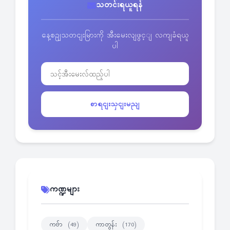
သတင်းရယူရန်
နေ့စဥျသတငျးမြားကို အီးမေးလျဖွင့ျ လကျခံရယူ
ပါ
စာရငျးသှငျးမညျ
ကဏ္ဍများ
ကဗ်ာ
ကာတွန်း
(49)
(170)