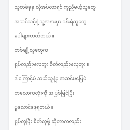
သူတစ်ခုခု လိုအပ်လာရင် ကူညီမယ့်သူတွေ
အဆင်သင့်နဲ့ သူ့အနားမှာ ဝန်းရံသူတွေ
ပေါများတတ်တယ် ။
တစ်ချို့လူတွေက
ရုပ်လည်းမလှဘူး စိတ်လည်းမလှဘူး ။
ဒါကြောင့်ပဲ ဘယ်သူနဲ့မှ အဆင်မပြေပဲ
တလောကလုံးကို အပြစ်မြင်ပြီး
ပူလောင်နေရတယ် ။
ရုပ်လှပြီး စိတ်လှဖို့ ဆိုတာကလည်း