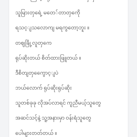
သူမြားတှရေဲ့ မတေ်တာတှကေို
ရသင့ျသလောကျ မရကွတော့ဘူး ။
တဈခြို့လူတှကေ
ရုပ်ဆိုးတယ် စိတ်ထားဖြူတယ် ။
ဒီစိတျတှကွေောင့ျပဲ
ဘယ်လောက် ရုပ်ဆိုးရုပ်ဆိုး
သူတစ်ခုခု လိုအပ်လာရင် ကူညီမယ့်သူတွေ
အဆင်သင့်နဲ့ သူ့အနားမှာ ဝန်းရံသူတွေ
ပေါများတတ်တယ် ။