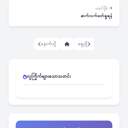
ယခင်ပို့စ်
ဆက်လက်ဖတ်ရှုရန်
နောက်သို့
ရှေ့သို့
လူကြိုက်များသောသတင်း