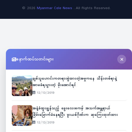
©
2026
Myanmar Cele News
. All Rights Reserved.
နောက်ထပ်သတင်းများ
ချစ်သူဟောင်းကတရားစွဲထားတဲ့အမှုကနေ သိန်းတစ်ရာနဲ့
အာမခံရသွားတဲ့ မိုးအောင်ရင်
12/13/2019
အနံ့ခံထူးချွန်သည့် ခွေးလေးစကမ့် အသက်အန္တရာယ်
ခြိမ်းခြောက်ခံနေရပြီး မူးယစ်ဂိုဏ်းက ဆုကြေးထုတ်ထား
12/13/2019