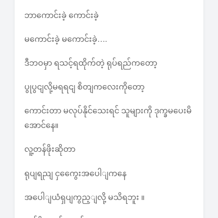
ဘာကောင်းခဲ့ ကောင်းခဲ့
မကောင်းခဲ့ မကောင်းခဲ့….
ဒီဘဝမှာ ရသင့်ရထိုက်တဲ့ ရုပ်ရည်ကတော့
ပွုပွငျလို့မရရငျ စိတျကလေးကိုတော့
ကောင်းတာ မလုပ်နိုင်သေးရင် သူများကို ဒုက္ခမပေးမိ
အောင်နေ။
လူ့တန်ဖိုးဆိုတာ
ရုပျရညျ ငှကွေေးအပေါျကနေ
အပေါျယံရှပျကွည့ျလို့ မသိရဘူး ။