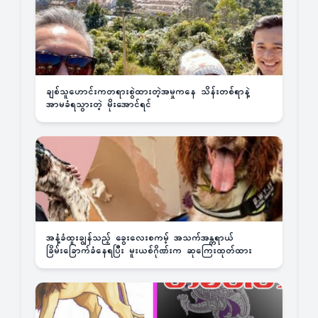
ချစ်သူဟောင်းကတရားစွဲထားတဲ့အမှုကနေ သိန်းတစ်ရာနဲ့
အာမခံရသွားတဲ့ မိုးအောင်ရင်
အနံ့ခံထူးချွန်သည့် ခွေးလေးစကမ့် အသက်အန္တရာယ်
ခြိမ်းခြောက်ခံနေရပြီး မူးယစ်ဂိုဏ်းက ဆုကြေးထုတ်ထား