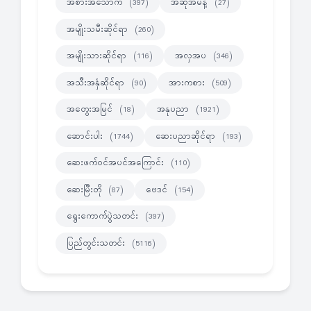
အစားအသောက်
အဆိုအမိန့်
(397)
(27)
အမျိုးသမီးဆိုင်ရာ
(260)
အမျိုးသားဆိုင်ရာ
အလှအပ
(116)
(346)
အသီးအနှံဆိုင်ရာ
အားကစား
(90)
(509)
အတွေးအမြင်
အနုပညာ
(18)
(1921)
ဆောင်းပါး
ဆေးပညာဆိုင်ရာ
(1744)
(193)
ဆေးဖက်ဝင်အပင်အကြောင်း
(110)
ဆေးမြီးတို
ဗေဒင်
(87)
(154)
ရွေးကောက်ပွဲသတင်း
(397)
ပြည်တွင်းသတင်း
(5116)