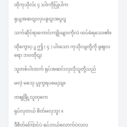
ထိုကုသိုလ်( ၄ )ပါးကိုပြုပါက
ရုပျအဆငျးလှပခွငျးအပွငျ
သက်ဆိုင်ရာကောင်းကျိုးများကိုလဲ ထပ်မံရသေး၏။
ထိုကွောင့ျ ဤ ( ၄ ) ပါးသော ကုသိုလျတို့ကို ဖွဈလ
ရော ဘဝတိုငျး
သူတစ်ပါးထက် ရုပ်အဆင်းလှလိုသူတို့သည်
မလှဲ မသှေ ပွုကွရပမေညျ။
တဈခြို့လူတှကေ
ရုပ်လှတယ် စိတ်မလှဘူး ။
ဒီစိတ်ကြောင့်ပဲ ရုပ်ဘယ်လောက်ပဲလှလှ