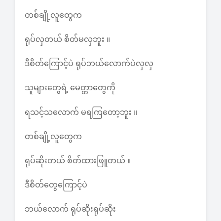
တစ်ချို့လူတွေက
ရုပ်လှတယ် စိတ်မလှဘူး ။
ဒီစိတ်ကြောင့်ပဲ ရုပ်ဘယ်လောက်ပဲလှလှ
သူများတွေရဲ့ မေတ္တာတွေကို
ရသင့်သလောက် မရကြတော့ဘူး ။
တစ်ချို့လူတွေက
ရုပ်ဆိုးတယ် စိတ်ထားဖြူတယ် ။
ဒီစိတ်တွေကြောင့်ပဲ
ဘယ်လောက် ရုပ်ဆိုးရုပ်ဆိုး