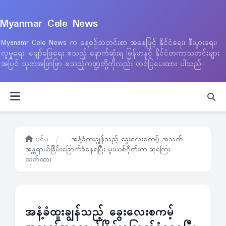
Myanmar Cele News
Myanamr Cele News က နေ့စဉ်သတင်းစာ အနေဖြင့် နိုင်ငံရေး၊ စီးပွားရေး၊
လူမှုရေး၊ ဖျော်ဖြေရေး စသည့် နောက်ဆုံးရ မြန်မာနှင့် နိုင်ငံတကာသတင်းများ
အပြင် သုတအဖြာဖြာ စသည့်ကဏ္ဍတို့ကိုလည်း တင်ပြပေးထား ပါသည်။
ပင်မ
/
အနံ့ခံထူးချွန်သည့် ခွေးလေးစကမ့် အသက်
အန္တရာယ်ခြိမ်းခြောက်ခံနေရပြီး မူးယစ်ဂိုဏ်းက ဆုကြေး
ထုတ်ထား
အနံ့ခံထူးချွန်သည့် ခွေးလေးစကမ့်