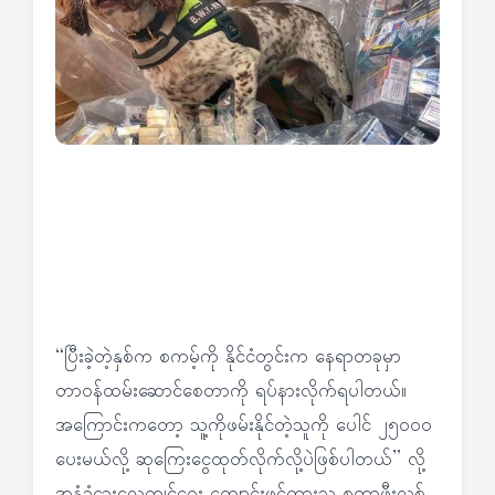
“ပြီးခဲ့တဲ့နှစ်က စကမ့်ကို နိုင်ငံတွင်းက နေရာတခုမှာ
တာဝန်ထမ်းဆောင်စေတာကို ရပ်နားလိုက်ရပါတယ်။
အကြောင်းကတော့ သူ့ကိုဖမ်းနိုင်တဲ့သူကို ပေါင် ၂၅၀၀၀
ပေးမယ်လို့ ဆုကြေးငွေထုတ်လိုက်လို့ပဲဖြစ်ပါတယ်” လို့
အနံ့ခံခွေးလေ့ကျင့်ရေး ကျောင်းဖွင့်ထားသူ စတာ့ဖီးလစ်