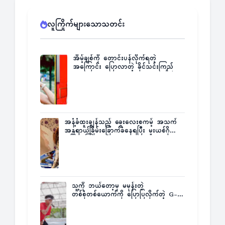
လူကြိုက်များသောသတင်း
အိမ့်ချစ်ကို တောင်းပန်လိုက်ရတဲ့
အကြောင်း ပြောလာတဲ့ ခိုင်သင်းကြည်
အနံ့ခံထူးချွန်သည့် ခွေးလေးစကမ့် အသက်
အန္တရာယ်ခြိမ်းခြောက်ခံနေရပြီး မူးယစ်ဂိုဏ်း
က ဆုကြေးထုတ်ထား
သူ့ကို ဘယ်တော့မှ မမုန်းတဲ့
တစ်စုံတစ်ယောက်ကို ပြောပြလိုက်တဲ့ G-
Fatt