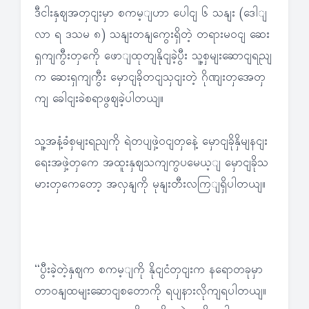
ဒီငါးနှဈအတှငျးမှာ စကမ့ျဟာ ပေါငျ ၆ သနျး (ဒေါျ
လာ ရ ဒသမ ၈) သနျးတနျကွေးရှိတဲ့ တရားမဝငျ ဆေး
ရှကျကွီးတှကေို ဖောျထုတျနိုငျခဲ့ပွီး သူ့စှမျးဆောငျရညျ
က ဆေးရှကျကွီး မှောငျခိုတငျသှငျးတဲ့ ဂိုဏျးတှအေတှ
ကျ ခေါငျးခဲစရာဖွဈခဲ့ပါတယျ။
သူ့အနံ့ခံစှမျးရညျကို ရဲတပျဖှဲ့ဝငျတှနေဲ့ မှောငျခိုနှိမျနငျး
ရေးအဖှဲ့တှကေ အထူးနှဈသကျကွပမေယ့ျ မှောငျခိုသ
မားတှကေတော့ အလှနျကို မုနျးတီးလကြျရှိပါတယျ။
“ပွီးခဲ့တဲ့နှဈက စကမ့ျကို နိုငျငံတှငျးက နရောတခုမှာ
တာဝနျထမျးဆောငျစတောကို ရပျနားလိုကျရပါတယျ။