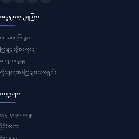
အမွနျလင့ျချမြား
ပငျမစာမကြျနှာ
ကြှနျုပျတို့အကွောငျး
ဆကျသှယျရနျ
ကိုယျရေးအခကြျအလကျမူဝါဒ
ကဏ္ဍများ
ပွညျတှငျးသတငျး
နိုင်ငံတကာ
စီးပွားရေး