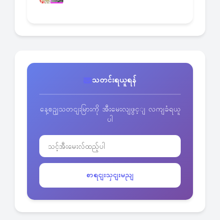
သတင်းရယူရန်
နေ့စဥျသတငျးမြားကို အီးမေးလျဖွင့ျ လကျခံရယူ
ပါ
စာရငျးသှငျးမညျ