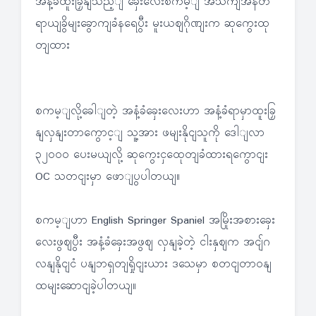
အနံ့ခံထူးခြှနျသည့ျ ခှေးလေးစကမ့ျ အသကျအန်တ
ရာယျခွိမျးခွောကျခံနရေပွီး မူးယဈဂိုဏျးက ဆုကွေးထု
တျထား
စကမ့ျလို့ခေါျတဲ့ အနံ့ခံခှေးလေးဟာ အနံ့ခံရာမှာထူးခြှ
နျလှနျးတာကွောင့ျ သူ့အား ဖမျးနိုငျသူကို ဒေါျလာ
၃၂၀၀၀ ပေးမယျလို့ ဆုကွေးငှထေုတျခံထားရကွောငျး
OC သတငျးမှာ ဖောျပွပါတယျ။
စကမ့ျဟာ English Springer Spaniel အမြိုးအစားခှေး
လေးဖွဈပွီး အနံ့ခံခှေးအဖွဈ လှနျခဲ့တဲ့ ငါးနှဈက အငျ်ဂ
လနျနိုငျငံ ပနျဘရှတျရှိုငျးယား ဒသေမှာ စတငျတာဝနျ
ထမျးဆောငျခဲ့ပါတယျ။