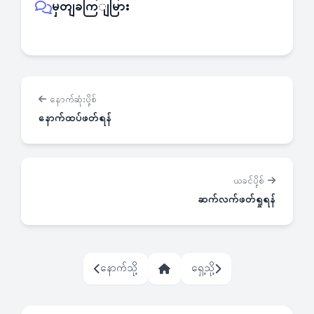
မှတျခကြျမြား
နောက်ဆုံးပို့စ်
နောက်ထပ်ဖတ်ရန်
ယခင်ပို့စ်
ဆက်လက်ဖတ်ရှုရန်
နောက်သို့
ရှေ့သို့