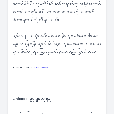
ကောင်ဖြစ်ပြီး သူ့မတိုင်ခင် ဆွမ်ဘရာဆိုတဲ့ အနံ့ခံခွေးတစ်
ကောင်ကလည်း ဒေါ်လာ ရ၀၀၀၀ ဆုကြေး ငွေထုတ်
ခံထားရတယ်လို့ သိရပါတယ်။
ဆွမ်ဘရာက ကိုလံဘီယာရဲတပ်ဖွဲ့ရဲ့ မူးယစ်ဆေးဝါးအနံ့ခံ
ခွေးလေးဖြစ်ပြီး သူ့ကို နိုင်ငံတွင်း မူးယစ်ဆေးဝါး ဂိုဏ်းတ
ခုက ဒီလိုမျိုးဆုကြေးငွေထုတ်ခဲ့တာလည်း ဖြစ်ပါတယ်။
share from:
xyznews
Unicode ဖွင့ျဖတျရနျ