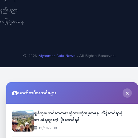
နည်းပညာ
ကနြျးမာရေး
©
2026
Myanmar Cele News
. All Rights Reserved.
နောက်ထပ်သတင်းများ
ချစ်သူဟောင်းကတရားစွဲထားတဲ့အမှုကနေ သိန်းတစ်ရာနဲ့
အာမခံရသွားတဲ့ မိုးအောင်ရင်
12/13/2019