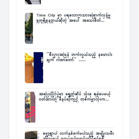
Time City မှာ ပရလောကသားခြောက်လှန့်မှု
တွေရှိနေတယ်ဆိုတဲ့ အပေါ် အသေးစိတ်
ပြန်ပြောပြလာတဲ့ Times City Project
Director ဦးမြတ်မင်း
”စီးပွားအမြန် တက်လွယ်သည့် နမောငါး
ချက် ဂါထာတော်” ……
အပြေးပြိုင်ပွဲမှာ ရွှေတံဆိပ် သုံးခု ရခဲ့ပေမယ့်
ဝတ်ထားတဲ့ ဖိနပ်ကြောင့် တစ်ကမ္ဘာလုံးက
အံ့အားသင့်ခဲ့ရတဲ့ အဖြစ်မှန်
မွေးရာပါ လက်နှစ်ဖက်မပါသည့် အမျိုးသမီး
အံ့သြဖွယ် လေယာဉ်မောင်းလိုင်စင်ရရှိ