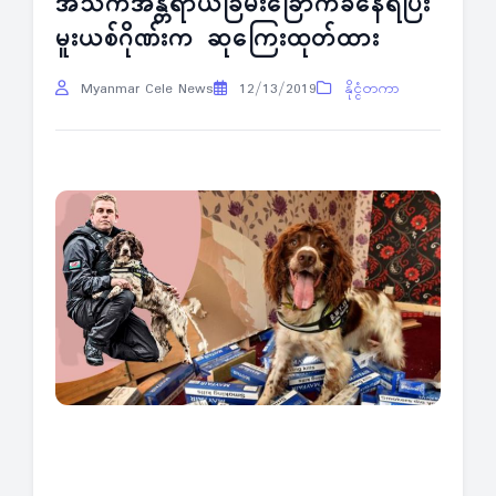
အသက်အန္တရာယ်ခြိမ်းခြောက်ခံနေရပြီး
မူးယစ်ဂိုဏ်းက ဆုကြေးထုတ်ထား
Myanmar Cele News
12/13/2019
နိုင္ငံတကာ