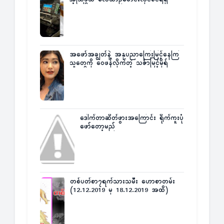
အဖော်အချွတ်နဲ့ အနုပညာကြေးမြင့်နေကြ
သူတွေကို ဝေဖန်လိုက်တဲ့ သင်္ဇာမြင့်မိုရ်
ဒေါက်တာဆိတ်ဖွားအကြောင်း ရိုက်ကူးပုံ
ဖော်တော့မည်
တစ်ပတ်စာ၇ရက်သားသမီး ဟောစာတမ်း
(12.12.2019 မှ 18.12.2019 အထိ)