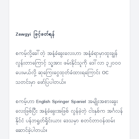
Zawgyi ဖြင့်ဖတ်ရန်
စကမ့်လို့ခေါ်တဲ့ အနံ့ခံခွေးလေးဟာ အနံ့ခံရာမှာထူးချွန်
လွန်းတာကြောင့် သူ့အား ဖမ်းနိုင်သူကို ဒေါ်လာ ၃၂၀၀၀
ပေးမယ်လို့ ဆုကြေးငွေထုတ်ခံထားရကြောင်း OC
သတင်းမှာ ဖော်ပြပါတယ်။
စကမ့်ဟာ English Springer Spaniel အမျိုးအစားခွေး
လေးဖြစ်ပြီး အနံ့ခံခွေးအဖြစ် လွန်ခဲ့တဲ့ ငါးနှစ်က အင်္ဂလန်
နိုင်ငံ ပန်ဘရွတ်ရှိုင်းယား ဒေသမှာ စတင်တာဝန်ထမ်း
ဆောင်ခဲ့ပါတယ်။