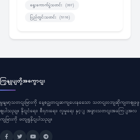
ရွေးကောက်ပွဲသတင်း
(397)
ပြည်တွင်းသတင်း
(5116)
ကြှနျုပျတို့အကွောငျး
မွနျမာ့သတငျးမြားကို နေ့စဥျတငျဆကျပေးနသေော သတငျးဝဘျဆိုကျတဈခုဖွ
ဈပါသညျ။ နိုငျငံရေး၊ စီးပှားရေး၊ လူမှုရေး နှင့ျ အခွားသတငျးအခကြျအလ
ကျမြားကို ဖတျရှုနိုငျပါသညျ။