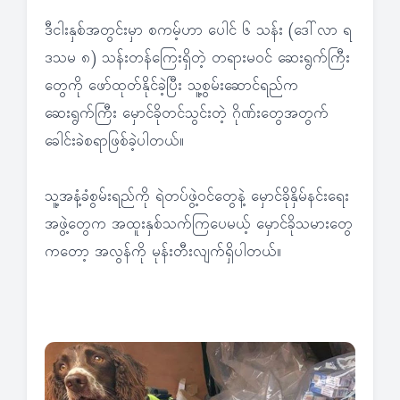
ဒီငါးနှစ်အတွင်းမှာ စကမ့်ဟာ ပေါင် ၆ သန်း (ဒေါ်လာ ရ
ဒသမ ၈) သန်းတန်ကြေးရှိတဲ့ တရားမဝင် ဆေးရွက်ကြီး
တွေကို ဖော်ထုတ်နိုင်ခဲ့ပြီး သူ့စွမ်းဆောင်ရည်က
ဆေးရွက်ကြီး မှောင်ခိုတင်သွင်းတဲ့ ဂိုဏ်းတွေအတွက်
ခေါင်းခဲစရာဖြစ်ခဲ့ပါတယ်။
သူ့အနံ့ခံစွမ်းရည်ကို ရဲတပ်ဖွဲ့ဝင်တွေနဲ့ မှောင်ခိုနှိမ်နင်းရေး
အဖွဲ့တွေက အထူးနှစ်သက်ကြပေမယ့် မှောင်ခိုသမားတွေ
ကတော့ အလွန်ကို မုန်းတီးလျက်ရှိပါတယ်။