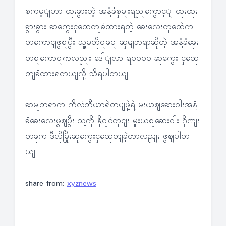
စကမ့ျဟာ ထူးခွားတဲ့ အနံ့ခံစှမျးရညျကွောင့ျ ထူးထူး
ခွားခွား ဆုကွေးငှထေုတျခံထားရတဲ့ ခှေးလေးတှထေဲက
တကောငျဖွဈပွီး သူ့မတိုငျခငျ ဆှမျဘရာဆိုတဲ့ အနံ့ခံခှေး
တဈကောငျကလညျး ဒေါျလာ ရ၀၀၀၀ ဆုကွေး ငှထေု
တျခံထားရတယျလို့ သိရပါတယျ။
ဆှမျဘရာက ကိုလံဘီယာရဲတပျဖှဲ့ရဲ့ မူးယဈဆေးဝါးအနံ့
ခံခှေးလေးဖွဈပွီး သူ့ကို နိုငျငံတှငျး မူးယဈဆေးဝါး ဂိုဏျး
တခုက ဒီလိုမြိုးဆုကွေးငှထေုတျခဲ့တာလညျး ဖွဈပါတ
ယျ။
share from:
xyznews