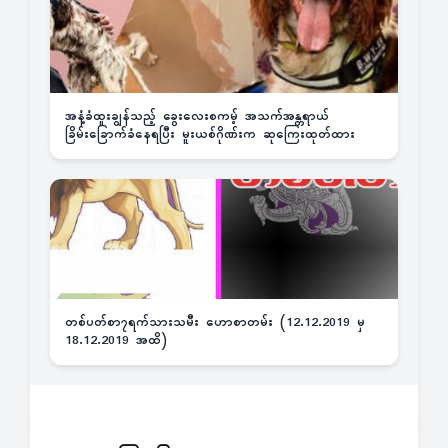
အနံ့ခံထူးချွန်သည့် ခွေးလေးစကမ့် အသက်အန္တရာယ်
ခြိမ်းခြောက်ခံနေရပြီး မူးယစ်ဂိုဏ်းက ဆုကြေးထုတ်ထား
တစ်ပတ်စာ၇ရက်သားသမီး ဟောစာတမ်း (12.12.2019 မှ
18.12.2019 အထိ)