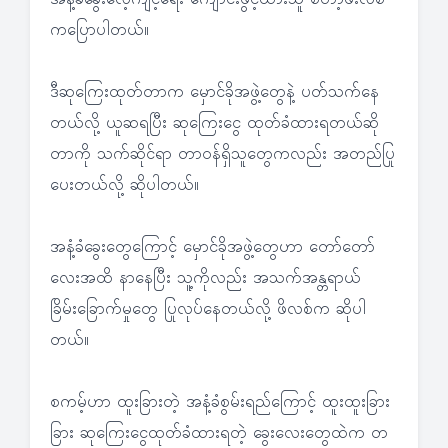
ကပြောပါတယ်။
ဒီဆုကြေးထုတ်တာက မှောင်ခိုအဖွဲ့တွေနဲ့ ပတ်သက်နေ
တယ်လို့ ယူဆရပြီး ဆုကြေးငွေ ထုတ်ခံထားရတယ်ဆို
တာကို သက်ဆိုင်ရာ တာဝန်ရှိသူတွေကလည်း အတည်ပြု
ပေးတယ်လို့ ဆိုပါတယ်။
အနံ့ခံခွေးတွေကြောင့် မှောင်ခိုအဖွဲ့တွေဟာ တော်တော်
လေးအထိ နာနေပြီး သူ့ကိုလည်း အသက်အန္တရာယ်
ခြိမ်းခြောက်မှုတွေ ပြုလုပ်နေတယ်လို့ ဖိလစ်က ဆိုပါ
တယ်။
စကမ့်ဟာ ထူးခြားတဲ့ အနံ့ခံစွမ်းရည်ကြောင့် ထူးထူးခြား
ခြား ဆုကြေးငွေထုတ်ခံထားရတဲ့ ခွေးလေးတွေထဲက တ