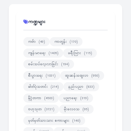
ကဏ္ဍများ
ကဗ်ာ
ကာတွန်း
(49)
(170)
ကျန်းမာရေး
ခရီးသြား
(1405)
(115)
စမ်းသပ်လေ့လာခြင်း
(194)
စီးပွားရေး
ထူးဆန်းထွေလာ
(1031)
(950)
ဓါတ်ပုံသတင်း
နည်းပညာ
(214)
(833)
နိုင္ငံတကာ
ပညာရေး
(4503)
(319)
ဗဟုသုတ
မိုးလေဝသ
(3721)
(95)
မှတ်မှတ်သားသား စကားများ
(140)