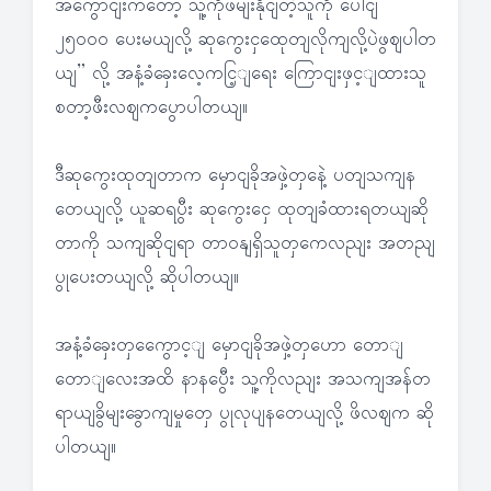
အကွောငျးကတော့ သူ့ကိုဖမျးနိုငျတဲ့သူကို ပေါငျ
၂၅၀၀၀ ပေးမယျလို့ ဆုကွေးငှထေုတျလိုကျလို့ပဲဖွဈပါတ
ယျ” လို့ အနံ့ခံခှေးလေ့ကငြ့ျရေး ကြောငျးဖှင့ျထားသူ
စတာ့ဖီးလဈကပွောပါတယျ။
ဒီဆုကွေးထုတျတာက မှောငျခိုအဖှဲ့တှနေဲ့ ပတျသကျန
တေယျလို့ ယူဆရပွီး ဆုကွေးငှေ ထုတျခံထားရတယျဆို
တာကို သကျဆိုငျရာ တာဝနျရှိသူတှကေလညျး အတညျ
ပွုပေးတယျလို့ ဆိုပါတယျ။
အနံ့ခံခှေးတှကွေောင့ျ မှောငျခိုအဖှဲ့တှဟော တောျ
တောျလေးအထိ နာနပွေီး သူ့ကိုလညျး အသကျအန်တ
ရာယျခွိမျးခွောကျမှုတှေ ပွုလုပျနတေယျလို့ ဖိလဈက ဆို
ပါတယျ။