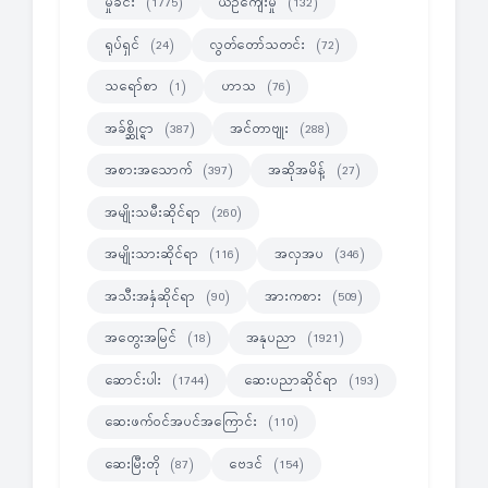
မှုခင်း
ယဉ်ကျေးမှု
(1775)
(132)
ရုပ်ရှင်
လွတ်တော်သတင်း
(24)
(72)
သရော်စာ
ဟာသ
(1)
(76)
အခ်စ္ဆိုင္ရာ
အင်တာဗျုး
(387)
(288)
အစားအသောက်
အဆိုအမိန့်
(397)
(27)
အမျိုးသမီးဆိုင်ရာ
(260)
အမျိုးသားဆိုင်ရာ
အလှအပ
(116)
(346)
အသီးအနှံဆိုင်ရာ
အားကစား
(90)
(509)
အတွေးအမြင်
အနုပညာ
(18)
(1921)
ဆောင်းပါး
ဆေးပညာဆိုင်ရာ
(1744)
(193)
ဆေးဖက်ဝင်အပင်အကြောင်း
(110)
ဆေးမြီးတို
ဗေဒင်
(87)
(154)