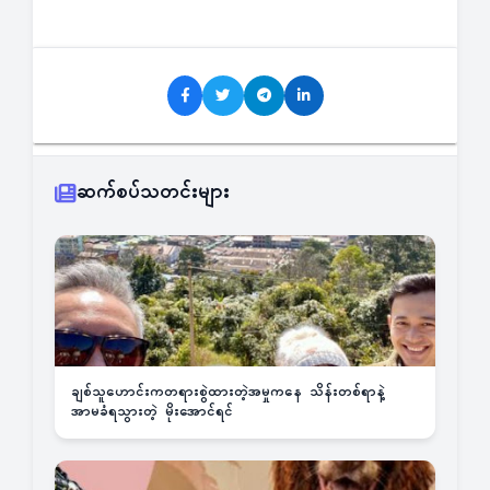
ဆက်စပ်သတင်းများ
ချစ်သူဟောင်းကတရားစွဲထားတဲ့အမှုကနေ သိန်းတစ်ရာနဲ့
အာမခံရသွားတဲ့ မိုးအောင်ရင်