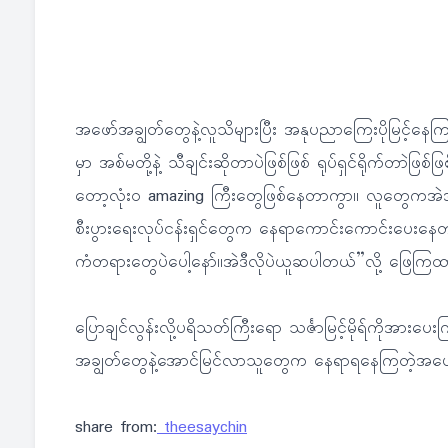
အဖော်အချွတ်တွေနဲ့လူသိများပြီး အနုပညာကြေးပိုမြင့်န
မှာ အစ်မတို့နဲ့ သီချင်းဆိုတာပဲဖြစ်ဖြစ် ရုပ်ရှင်ရိုက်တာဲ
တော့လုံးဝ amazing ကြီးတွေဖြစ်နေတာကွာ။ လူတွေကအဲဒါ
စီးပွားရေးလုပ်ငန်းရှင်တွေက နေရာကောင်းကောင်းပေးနေတာ
ကံတရားတွေပဲပေါ့နော်။အဲဒီလိုပဲယူဆပါတယ်”လို့ ဖြေကြ
ပြောချင်လွန်းလို့ပရိသတ်ကြီးရော သင်္ဇာမြင့်မိုရ်ကိုအာ
အချွတ်တွေနဲ့အောင်မြင်လာသူတွေက နေရာရနေကြတဲ့အပေါ
share from:
theesaychin