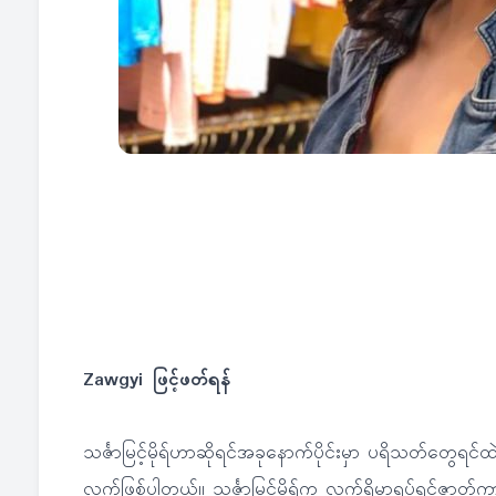
Zawgyi ဖြင့်ဖတ်ရန်
သင်္ဇာမြင့်မိုရ်ဟာဆိုရင်အခုနောက်ပိုင်းမှာ ပရိသတ်တွေရ
လက်ဖြစ်ပါတယ်။ သင်္ဇာမြင့်မိုရ်က လက်ရှိမှာရုပ်ရှင်ဇာ