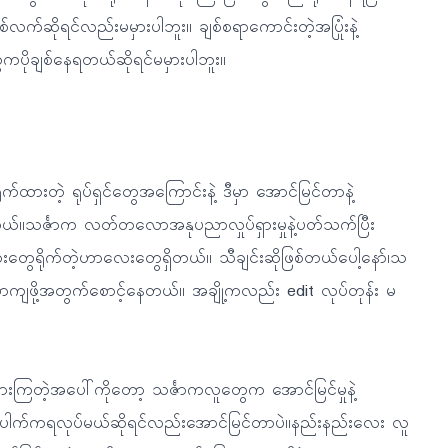
ဆိုရင်လည်းမမှားပါဘူး။ ချစ်စရာကောင်းတဲ့အပြုံးနဲ့
ကပိုချစ်နေရတယ်ဆိုရင်မမှားပါဘူး။
ထားတဲ့ ရုပ်ရှင်တွေအကြောင်းနဲ့ ဒီမှာ အောင်မြင်တာနဲ့
ါတယ်။သင်္ဇာက လတ်တလောအနုပညာလှုပ်ရှားမှုနဲ့ပတ်သက်ပြီး
ေရိုက်တဲ့ဟာလေးတွေရှိတယ်။ သီချင်းဆိုဖြစ်တယ်ပေါ့နော်၊သ
်ဆာကျဖို့အတွက်စောင့်နေတယ်။ အချို့ကလည်း edit လုပ်တုန်း မ
ွားကြတဲ့အပေါ်ကိုတော့ သင်္ဇာကလူတွေက အောင်မြင်မှုနဲ့
ေါ့။ပေါက်ကရလုပ်မယ်ဆိုရင်လည်းအောင်မြင်တာပဲ။နည်းနည်းလေး လူ