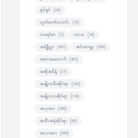
ရုပ်ရှင်
(24)
လွတ်တော်သတင်း
(72)
သရော်စာ
(1)
ဟာသ
(76)
အခ်စ္ဆိုင္ရာ
(387)
အင်တာဗျုး
(288)
အစားအသောက်
(397)
အဆိုအမိန့်
(27)
အမျိုးသမီးဆိုင်ရာ
(260)
အမျိုးသားဆိုင်ရာ
(116)
အလှအပ
(346)
အသီးအနှံဆိုင်ရာ
(90)
အားကစား
(509)