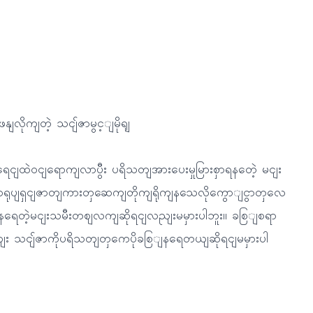
လိုကျတဲ့ သငျ်ဇာမွင့ျမိုရျ
ှရေငျထဲဝငျရောကျလာပွီး ပရိသတျအားပေးမှုမြားစှာရနတေဲ့ မငျး
ာရုပျရှငျဇာတျကားတှဆေကျတိုကျရိုကျနသေလိုကွောျငွာတှလေ
နရေတဲ့မငျးသမီးတဈလကျဆိုရငျလညျးမမှားပါဘူး။ ခစြျစရာ
ညျး သငျ်ဇာကိုပရိသတျတှကေပိုခစြျနရေတယျဆိုရငျမမှားပါ