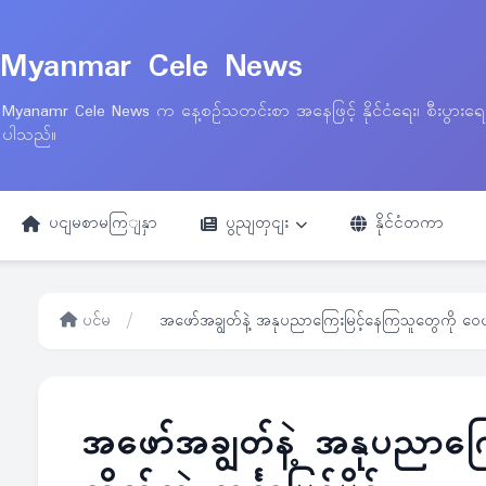
Myanmar Cele News
Myanamr Cele News က နေ့စဉ်သတင်းစာ အနေဖြင့် နိုင်ငံရေး၊ စီးပွားရ
ပါသည်။
ပငျမစာမကြျနှာ
ပွညျတှငျး
နိုင်ငံတကာ
ပင်မ
/
အဖော်အချွတ်နဲ့ အနုပညာကြေးမြင့်နေကြသူတွေကို ဝေဖန်လို
အဖော်အချွတ်နဲ့ အနုပညာကြ