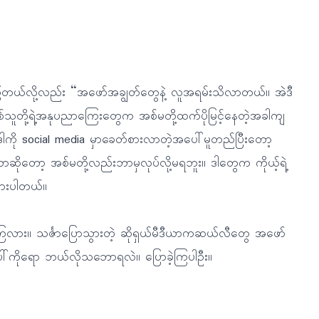
ေကြတယ်လို့လည်း “အဖော်အချွတ်တွေနဲ့ လူအရမ်းသိလာတယ်။ အဲဒီ
ဖြစ်ဖြစ်သူတို့ရဲ့အနုပညာကြေးတွေက အစ်မတို့ထက်ပိုမြင့်နေတဲ့အခါကျ
ကို social media မှာခေတ်စားလာတဲ့အပေါ်မူတည်ပြီးတော့
ဆိုတော့ အစ်မတို့လည်းဘာမှလုပ်လို့မရဘူး။ ဒါတွေက ကိုယ့်ရဲ့
ထားပါတယ်။
းပေးကြလား။ သင်္ဇာပြောသွားတဲ့ ဆိုရှယ်မီဒီယာကဆယ်လီတွေ အဖော်
်ကိုရော ဘယ်လိုသဘောရလဲ။ ပြောခဲ့ကြပါဦး။