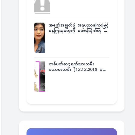
အဖော်အချွတ်နဲ့ အနုပညာကြေးမြင့်
နေကြသူတွေကို ဝေဖန်လိုက်တဲ့ သ
င်္ဇာမြင့်မိုရ်
တစ်ပတ်စာ၇ရက်သားသမီး
ဟောစာတမ်း (12.12.2019 မှ
18.12.2019 အထိ)