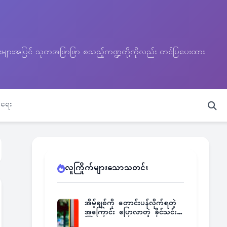
သတင်းများအပြင် သုတအဖြာဖြာ စသည့်ကဏ္ဍတို့ကိုလည်း တင်ပြပေးထား
ရေး
လူကြိုက်များသောသတင်း
အိမ့်ချစ်ကို တောင်းပန်လိုက်ရတဲ့
အကြောင်း ပြောလာတဲ့ ခိုင်သင်း
ကြည်