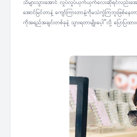
သိများသွားအောင် လှုပ်လှုပ်ယှက်ယှက်လေးဆိုရင်လည်
အောင်မြင်တာနဲ့ ကျော်ကြားတာနဲ့ကိုမသဲကွဲကြဘူးဖြစ်နေတ
ကိုအရည်အချင်းတစ်ခုနဲ့ သွားရတာမျိုးပေ့ါ”လို့ ပြောပြထာ