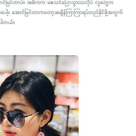
းအောင်မြင်တာပဲ။ အဓိကက မဧသင်ပြောသွားသလိုပဲ လူတွေက
ာပေါ့။ အောင်မြင်တာကတော့အချိန်ကြာကြာရပ်တည်နိုင်ဖို့အတွက်
းပါတယ်။