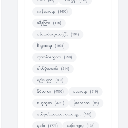
ကဗ်ာ
(49)
ကာတွန်း
(170)
ကျန်းမာရေး
(1405)
ခရီးသြား
(115)
စမ်းသပ်လေ့လာခြင်း
(194)
စီးပွားရေး
(1031)
ထူးဆန်းထွေလာ
(950)
ဓါတ်ပုံသတင်း
(214)
နည်းပညာ
(833)
နိုင္ငံတကာ
(4503)
ပညာရေး
(319)
ဗဟုသုတ
(3721)
မိုးလေဝသ
(95)
မှတ်မှတ်သားသား စကားများ
(140)
မှုခင်း
(1775)
ယဉ်ကျေးမှု
(132)