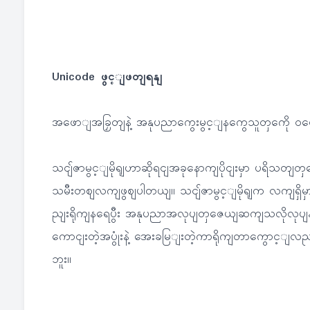
Unicode ဖွင့ျဖတျရနျ
အဖောျအခြှတျနဲ့ အနုပညာကွေးမွင့ျနကွေသူတှကေို ဝဖေနျ
သငျ်ဇာမွင့ျမိုရျဟာဆိုရငျအခုနောကျပိုငျးမှာ ပရိသတျတ
သမီးတဈလကျဖွဈပါတယျ။ သငျ်ဇာမွင့ျမိုရျက လကျရှိမှ
ညျးရိုကျနရေပွီး အနုပညာအလုပျတှဇေယျဆကျသလိုလုပျ
ကောငျးတဲ့အပွုံးနဲ့ အေးခမြျးတဲ့ကာရိုကျတာကွောင့ျလ
ဘူး။