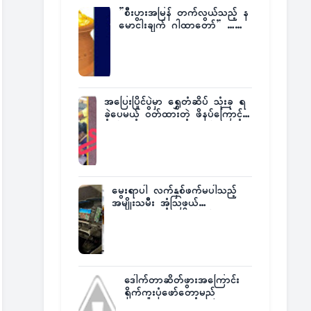
”စီးပွားအမြန် တက်လွယ်သည့် န
မောငါးချက် ဂါထာတော်” ……
အပြေးပြိုင်ပွဲမှာ ရွှေတံဆိပ် သုံးခု ရ
ခဲ့ပေမယ့် ဝတ်ထားတဲ့ ဖိနပ်ကြောင့်
တစ်ကမ္ဘာလုံးက အံ့အားသင့်ခဲ့ရတဲ့
အဖြစ်မှန်
မွေးရာပါ လက်နှစ်ဖက်မပါသည့်
အမျိုးသမီး အံ့သြဖွယ်
လေယာဉ်မောင်းလိုင်စင်ရရှိ
ဒေါက်တာဆိတ်ဖွားအကြောင်း
ရိုက်ကူးပုံဖော်တော့မည်