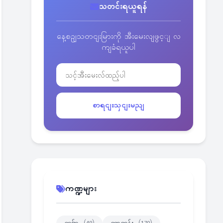
သတင်းရယူရန်
နေ့စဥျသတငျးမြားကို အီးမေးလျဖွင့ျ လ
ကျခံရယူပါ
စာရငျးသှငျးမညျ
ကဏ္ဍများ