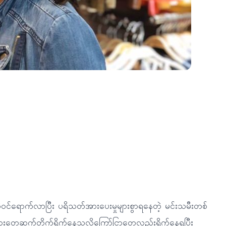
င်ထဲဝင်ရောက်လာပြီး ပရိသတ်အားပေးမှုများစွာရနေတဲ့ မင်းသမီးတစ်
တ်ကားတွေဆက်တိုက်ရိုက်နေသလိုကြော်ငြာတွေလည်းရိုက်နေရပြီး