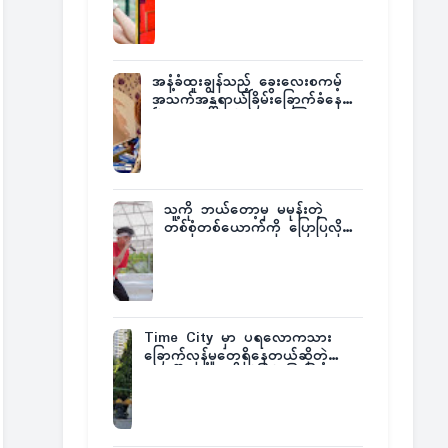
အနံ့ခံထူးချွန်သည့် ခွေးလေးစကမ့်
အသက်အန္တရာယ်ခြိမ်းခြောက်ခံနေရ
ပြီး မူးယစ်ဂိုဏ်းက ဆုကြေး
ထုတ်ထား
သူ့ကို ဘယ်တော့မှ မမုန်းတဲ့
တစ်စုံတစ်ယောက်ကို ပြောပြလိုက်
တဲ့ G-Fatt
Time City မှာ ပရလောကသား
ခြောက်လှန့်မှုတွေရှိနေတယ်ဆိုတဲ့
အပေါ် အသေးစိတ်ပြန်ပြောပြလာတဲ့
Times City Project Director ဦး
မြတ်မင်း