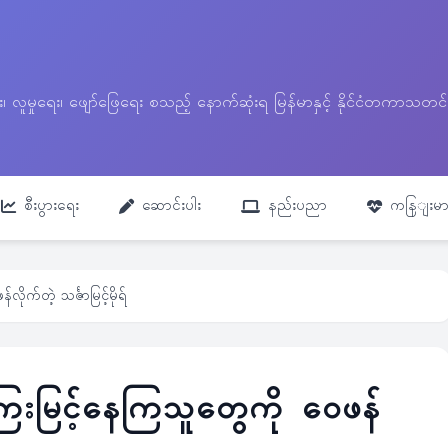
ေး၊ လူမှုရေး၊ ဖျော်ဖြေရေး စသည့် နောက်ဆုံးရ မြန်မာနှင့် နိုင်ငံတကာ
စီးပွားရေး
ဆောင်းပါး
နည်းပညာ
ကနြျးမာ
က်တဲ့ သင်္ဇာမြင့်မိုရ်
ေးမြင့်နေကြသူတွေကို ဝေဖန်