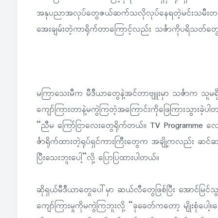
အနုပညာအလုပ်တွေဇယ်ဆက်သလိုလုပ်နေရတဲ့မင်းသမီးတစ်လက်
အေးချမ်းတဲ့ကာရိုက်တာကြောင့်လည်း သင်္ဇာကိုပရိသတ်တွေ
မကြာသေးမီက မီဒီယာတွေနဲ့အင်တာဗျူးမှာ သင်္ဇာက သူမရိုက်
ကျော်ကြားတာနဲ့မကွဲကြတဲ့အကြောင်းကိုဖြေကြားသွားခဲ့ပ
“ညီမ ကြော်ငြာလေးတွေရိုက်တယ်။ TV Programme လေးတွ
င်္ဇာရိုက်ထားတဲ့ရုပ်ရှင်ကားကြီးတွေက အချို့ကလည်း ဆင
ပြီးသေးဘူးပေါ့”လို့ ပြောပြထားပါတယ်။
ဆိုရှယ်မီဒီယာတွေပေါ်မှာ ဆယ်လီတွေဖြစ်ပြီး အောင်မြင်သ
ကျော်ကြားမှုကိုမကွဲကြဘူးလို့ “ခုခေတ်ကတော့ မျိုးစုံပ