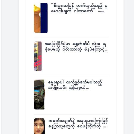
”စီးပွားအမြန် တက်လွယ်သည့် န
မောငါးချက် ဂါထာတော်” ……
အပြေးပြိုင်ပွဲမှာ ရွှေတံဆိပ် သုံးခု ရ
ခဲ့ပေမယ့် ဝတ်ထားတဲ့ ဖိနပ်ကြောင့်
တစ်ကမ္ဘာလုံးက အံ့အားသင့်ခဲ့ရတဲ့
အဖြစ်မှန်
မွေးရာပါ လက်နှစ်ဖက်မပါသည့်
အမျိုးသမီး အံ့သြဖွယ်
လေယာဉ်မောင်းလိုင်စင်ရရှိ
အဖော်အချွတ်နဲ့ အနုပညာကြေးမြင့်
နေကြသူတွေကို ဝေဖန်လိုက်တဲ့ သ
င်္ဇာမြင့်မိုရ်