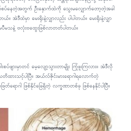
ပ်နေတဲ့အတွက် ဦးနှောက်ထဲကို သွေးမလျှောက်တော့တဲ့အခါ
်။ အဲဒီထဲမှာ မေးရိုးနဲ့လျှာလည်း ပါပါတယ်။ မေးရိုးနဲ့လျှာ
ပီမသနဲ့ ဗလုံးဗထွေးဖြစ်လာတတ်ပါတယ်။
ဖျားမှာတင် မေ့လျော့သွားတာမျိုး ကြုံဖူးကြလား။ အဲဒီလို
သတိထားသင့်ပါပြီ။ အယ်လ်ဇိုင်းမားရောဂါရလောက်တဲ့
ဂါ ဖြစ်နိုင်ခြေရှိတဲ့ လက္ခဏာတစ်ခု ဖြစ်နေနိုင်ပါပြီ။