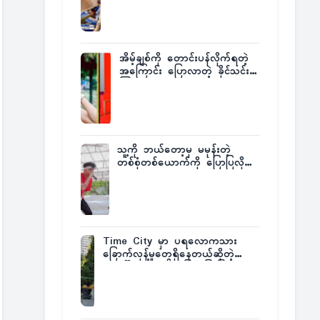
ထုတ်ထား
အိမ့်ချစ်ကို တောင်းပန်လိုက်ရတဲ့
အကြောင်း ပြောလာတဲ့ ခိုင်သင်း
ကြည်
သူ့ကို ဘယ်တော့မှ မမုန်းတဲ့
တစ်စုံတစ်ယောက်ကို ပြောပြလိုက်
တဲ့ G-Fatt
Time City မှာ ပရလောကသား
ခြောက်လှန့်မှုတွေရှိနေတယ်ဆိုတဲ့
အပေါ် အသေးစိတ်ပြန်ပြောပြလာတဲ့
Times City Project Director ဦး
မြတ်မင်း