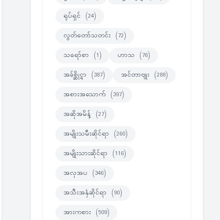
ရုပ်ရှင်
(24)
လွတ်တော်သတင်း
(72)
သရော်စာ
(1)
ဟာသ
(76)
အခ်စ္ဆိုင္ရာ
(387)
အင်တာဗျုး
(288)
အစားအသောက်
(397)
အဆိုအမိန့်
(27)
အမျိုးသမီးဆိုင်ရာ
(260)
အမျိုးသားဆိုင်ရာ
(116)
အလှအပ
(346)
အသီးအနှံဆိုင်ရာ
(90)
အားကစား
(509)