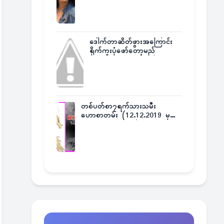
ဒေါက်တာဆိတ်ဖွားအကြောင်း
ရိုက်ကူးပုံဖော်တော့မည်
တစ်ပတ်စာ၇ရက်သားသမီး
ဟောစာတမ်း (12.12.2019 မှ
18.12.2019 အထိ)