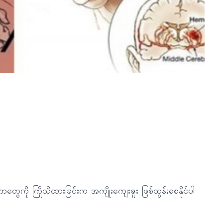
ွေကို ကြိုသိထားခြင်းက အကျိုးကျေးဇူး ဖြစ်ထွန်းစေနိုင်ပါ