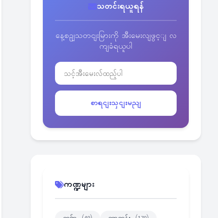
သတင်းရယူရန်
နေ့စဥျသတငျးမြားကို အီးမေးလျဖွင့ျ လ
ကျခံရယူပါ
စာရငျးသှငျးမညျ
ကဏ္ဍများ