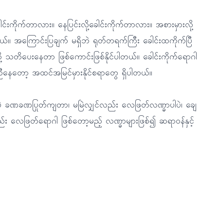
ကိုက်တာလား။ နေပြင်းလို့ခေါင်းကိုက်တာလား။ အစားမှားလို့
တယ်။ အကြောင်းပြချက် မရှိဘဲ ရုတ်တရက်ကြီး ခေါင်းထကိုက်ပြီ
 သတိပေးနေတာ ဖြစ်ကောင်းဖြစ်နိုင်ပါတယ်။ ခေါင်းကိုက်ရောဂါ
ီနေတော့ အထင်အမြင်မှားနိုင်စရာတွေ ရှိပါတယ်။
မမြဲပဲ ခဏခဏပြုတ်ကျတာ၊ မမြဲလျှင်လည်း လေဖြတ်လဏ္ခာပါပဲ၊ ချေ
း လေဖြတ်ရောဂါ ဖြစ်တော့မည့် လဏ္ခာများဖြစ်၍ ဆရာဝန်နှင့်