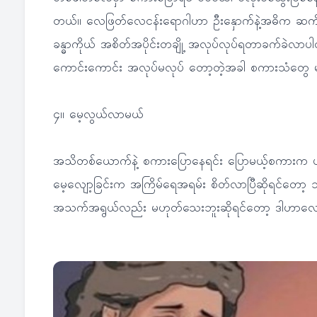
တယ်။ လေဖြတ်လေငန်းရောဂါဟာ ဦးနှောက်နဲ့အဓိက ဆက်စ
ခန္ဓာကိုယ် အစိတ်အပိုင်းတချို့ အလုပ်လုပ်ရတာခက်ခဲလာပါတယ
ကောင်းကောင်း အလုပ်မလုပ် တော့တဲ့အခါ စကားသံတွေ မ
၄။ မေ့လွယ်လာမယ်
အသိတစ်ယောက်နဲ့ စကားပြောနေရင်း ပြောမယ့်စကားက ပါးစပ်
မေ့လျော့ခြင်းက အကြိမ်ရေအရမ်း စိတ်လာပြီဆိုရင်တော့ 
အသက်အရွယ်လည်း မဟုတ်သေးဘူးဆိုရင်တော့ ဒါဟာလေဖြတ်ရော