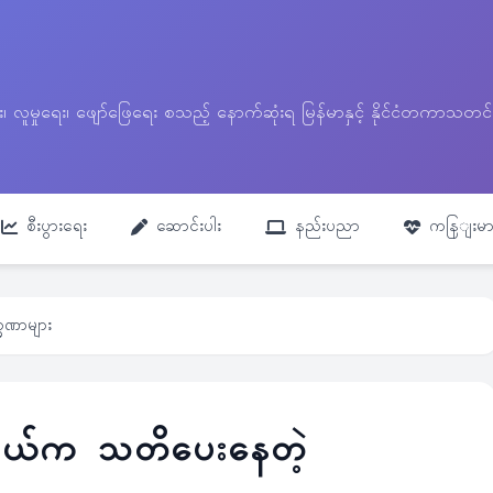
ေး၊ လူမှုရေး၊ ဖျော်ဖြေရေး စသည့် နောက်ဆုံးရ မြန်မာနှင့် နိုင်ငံတကာ
စီးပွားရေး
ဆောင်းပါး
နည်းပညာ
ကနြျးမာ
္ခဏာများ
ကိုယ်က သတိပေးနေတဲ့