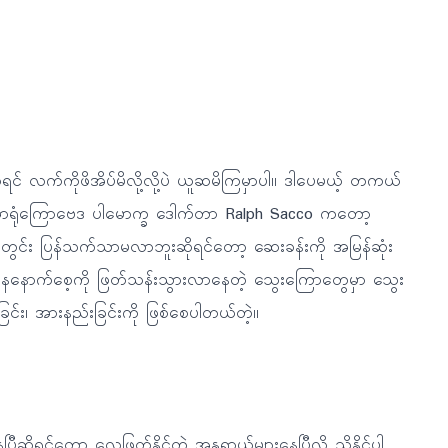
် လက်ကိုဖိအိပ်မိလို့လို့ပဲ ယူဆမိကြမှာပါ။ ဒါပေမယ့် တကယ်
 အာရုံကြောဗေဒ ပါမောက္ခ ဒေါက်တာ Ralph Sacco ကတော့
ွင်း ပြန်သက်သာမလာဘူးဆိုရင်တော့ ဆေးခန်းကို အမြန်ဆုံး
ကနေနောက်စေ့ကို ဖြတ်သန်းသွားလာနေတဲ့ သွေးကြောတွေမှာ သွေး
်ခြင်း၊ အားနည်းခြင်းကို ဖြစ်စေပါတယ်တဲ့။
ုရင်တော့ လေဖြတ်နိုင်တဲ့ အန္တရာယ်များနေပြီလို့ သိနိုင်ပါ