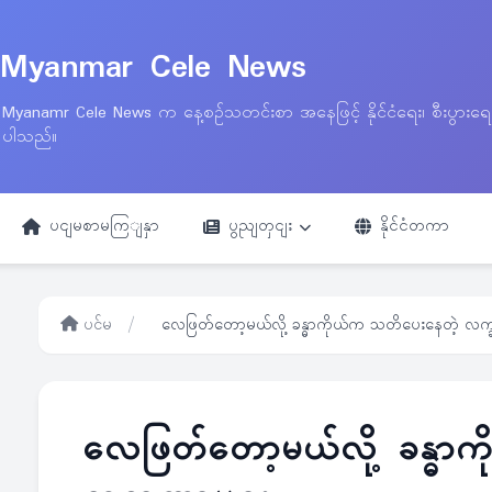
Myanmar Cele News
Myanamr Cele News က နေ့စဉ်သတင်းစာ အနေဖြင့် နိုင်ငံရေး၊ စီးပွားရ
ပါသည်။
ပငျမစာမကြျနှာ
ပွညျတှငျး
နိုင်ငံတကာ
ပင်မ
/
လေဖြတ်တော့မယ်လို့ ခန္ဓာကိုယ်က သတိပေးနေတဲ့ လက
လေဖြတ်တော့မယ်လို့ ခန္ဓာ