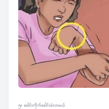
၅။ ခေါင်းကိုက်ခေါင်းခဲလာမယ်