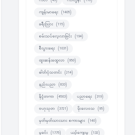
ကဗ်ာ
(49)
ကာတွန်း
(170)
ကျန်းမာရေး
(1405)
ခရီးသြား
(115)
စမ်းသပ်လေ့လာခြင်း
(194)
စီးပွားရေး
(1031)
ထူးဆန်းထွေလာ
(950)
ဓါတ်ပုံသတင်း
(214)
နည်းပညာ
(833)
နိုင္ငံတကာ
(4503)
ပညာရေး
(319)
ဗဟုသုတ
(3721)
မိုးလေဝသ
(95)
မှတ်မှတ်သားသား စကားများ
(140)
မှုခင်း
(1775)
ယဉ်ကျေးမှု
(132)