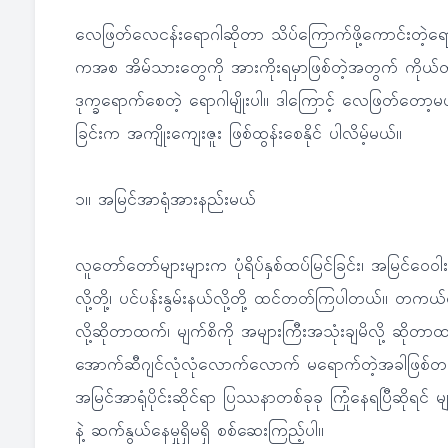
လေဖြတ်လေငန်းရောဂါဆိုတာ သိပ်ကြောက်ဖို့ကောင်းတဲ့ရောဂါပါ
ကအစ အိမ်သားတွေကို အားကိုးရမှာဖြစ်တဲ့အတွက် ကိုယ
ဒုက္ခရောက်စေတဲ့ ရောဂါမျိုးပါ။ ဒါကြောင့် လေဖြတ်တော့
ခြင်းက အကျိုးကျေးဇူး ဖြစ်ထွန်းစေနိုင် ပါလိမ့်မယ်။
၁။ အမြင်အာရုံအားနည်းမယ်
လူတော်တော်များများက ပုံရိပ်နှစ်ထပ်မြင်ခြင်း၊ အမြင်ဝေဝ
လို့တို့၊ ပင်ပန်းနွမ်းနယ်လို့တို့ ထင်တတ်ကြပါတယ်။ တကယ်တ
လို့ဆိုတာထက်၊ မျက်စိကို အများကြီးအသုံးချမိလို့ ဆိုတာ
အောက်ဆီဂျင်လုံလုံလောက်လောက် မရောက်တဲ့အခါဖြစ်တတ်
အမြင်အာရုံပိုင်းဆိုင်ရာ ပြဿနာတစ်ခုခု ကြုံနေရပြီဆိုရင
နဲ့ ဆက်နွယ်နေမှုရှိမရှိ စစ်ဆေးကြည့်ပါ။