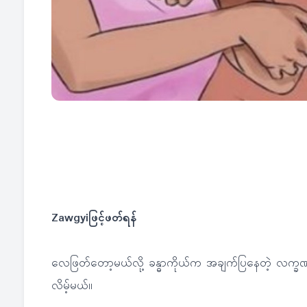
Zawgyiဖြင့်ဖတ်ရန်
လေဖြတ်တော့မယ်လို့ ခန္ဓာကိုယ်က အချက်ပြနေတဲ့ လက္ခဏာတ
လိမ့်မယ်။