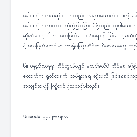
ခေါင်းကိုက်တယ်ဆိုတာကလည်း အရက်သောက်ထားလို့ ခေါင်း
ခေါင်းကိုက်တာလား။ ကွဲကွဲပြားပြားသိဖို့လည်း လိုပါသေး
ဆိုရင်တော့ ဒါဟာ လေဖြတ်လေငန်းရောဂါ ဖြစ်တော့မယ်လို့
နဲ့ လေဖြတ်ရောဂါမှာ အာရုံကြောဆိုင်ရာ ဝိသေသတွေ တူည
၆။ ပစ္စည်းတခုခု ကိုင်တွယ်လျှင် မထင်မှတ်ပဲ ကိုင်မရ 
ထောက်က ရုတ်တရက် လှုပ်ရှားမရ ဆွဲသလို ဖြစ်နေရင်လည်
အလျှင်အမြန် ကြိုတင်ပြသသင့်ပါသည်။
Unicode ဖွင့ျဖတျရနျ