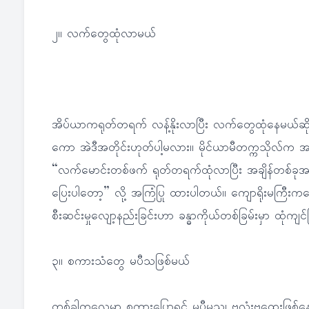
၂။ လက်တွေထုံလာမယ်
အိပ်ယာကရုတ်တရက် လန့်နိုးလာပြီး လက်တွေထုံနေမယ်ဆိုရင
ကော အဲဒီအတိုင်းဟုတ်ပါ့မလား။ မိုင်ယာမီတက္ကသိုလ်က
“လက်မောင်းတစ်ဖက် ရုတ်တရက်ထုံလာပြီး အချိန်တစ်ခုအတ
ပြေးပါတော့” လို့ အကြံပြု ထားပါတယ်။ ကျောရိုးမကြီး
စီးဆင်းမှုလျော့နည်းခြင်းဟာ ခန္ဓာကိုယ်တစ်ခြမ်းမှာ ထုံကျင
၃။ စကားသံတွေ မပီသဖြစ်မယ်
တစ်ခါတလေမှာ စကားပြောရင် မပီမသ၊ ဗလုံးဗထွေးဖြစ်နေပြီဆိ