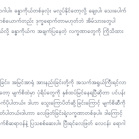
။ ခန္ဓာကိုယ်တစ်ခုလုံး မလှုပ်နိုင်တော့လို့ ချေးပါ၊ သေးပေါက်
်တစ်ယောက်တည်း ဒုက္ခရောက်တာမဟုတ်ဘဲ အိမ်သားတွေပါ
မယ်လို့ ခန္ဓာကိုယ်က အချက်ပြနေတဲ့ လက္ခဏာတွေကို ကြိုသိထား
ါးခြင်း၊ အမြင်အာရုံ အားနည်းခြင်းတို့ကို အသက်အရွယ်ကြီးရင့်လာ
ော့ မျက်စိထဲမှာ ပုံရိပ်တွေကို နှစ်ထပ်မြင်နေရပြီဆိုတာ ပင်ပန်း
ထက်ပိုပါတယ်။ ဒါဟာ သွေးကြောပိတ်ဆို့ခြင်းကြောင့် မျက်စိဆီကို
ပါတယ်။ဒါဟာာ လေဖြတ်ခြင်းရဲ့လက္ခဏာတစ်ခုပါ။ ဒါကြောင့်
် မျက်စိဆရာဝန်နဲ့ ပြသစစ်ဆေးပါ။ ပြီးရင်လေဖြတ် လေငန်း ရောဂါ