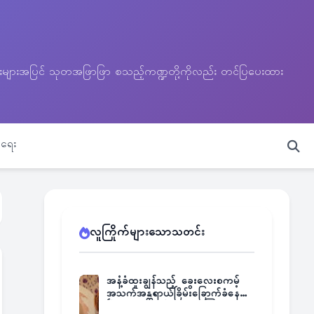
သတင်းများအပြင် သုတအဖြာဖြာ စသည့်ကဏ္ဍတို့ကိုလည်း တင်ပြပေးထား
ရေး
လူကြိုက်များသောသတင်း
အနံ့ခံထူးချွန်သည့် ခွေးလေးစကမ့်
အသက်အန္တရာယ်ခြိမ်းခြောက်ခံနေရ
ပြီး မူးယစ်ဂိုဏ်းက ဆုကြေး