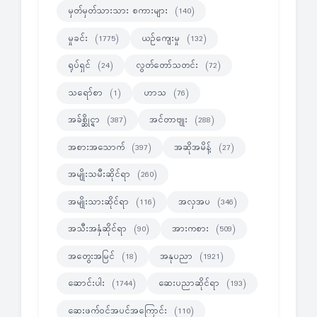
မှတ်မှတ်သားသား စကားများ
(140)
မှုခင်း
ယဉ်ကျေးမှု
(1775)
(132)
ရုပ်ရှင်
လွတ်တော်သတင်း
(24)
(72)
သရော်စာ
ဟာသ
(1)
(76)
အခ်စ္ဆိုင္ရာ
အင်တာဗျုး
(387)
(288)
အစားအသောက်
အဆိုအမိန့်
(397)
(27)
အမျိုးသမီးဆိုင်ရာ
(260)
အမျိုးသားဆိုင်ရာ
အလှအပ
(116)
(346)
အသီးအနှံဆိုင်ရာ
အားကစား
(90)
(509)
အတွေးအမြင်
အနုပညာ
(18)
(1921)
ဆောင်းပါး
ဆေးပညာဆိုင်ရာ
(1744)
(193)
ဆေးဖက်ဝင်အပင်အကြောင်း
(110)