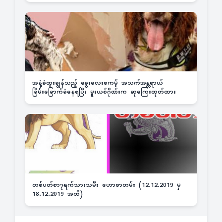
အနံ့ခံထူးချွန်သည့် ခွေးလေးစကမ့် အသက်အန္တရာယ်
ခြိမ်းခြောက်ခံနေရပြီး မူးယစ်ဂိုဏ်းက ဆုကြေးထုတ်ထား
တစ်ပတ်စာ၇ရက်သားသမီး ဟောစာတမ်း (12.12.2019 မှ
18.12.2019 အထိ)