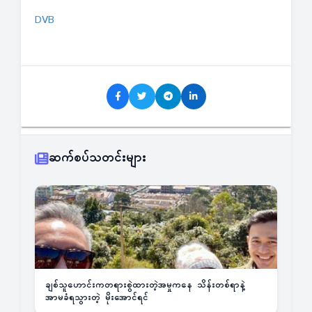
DVB
ဆက်စပ်သတင်းများ
ချစ်သူဟောင်းကတရားစွဲထားတဲ့အမှုကနေ သိန်းတစ်ရာနဲ့
အာမခံရသွားတဲ့ မိုးအောင်ရင်