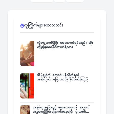
လူကြိုက်များသောသတင်း
လိုတာထက်ပိုပြီး ရေသောက်ရင်လည်း ဆိုး
ကျိုးဖြစ်စေနိုင်တာသိရဲ့လား
အိမ့်ချစ်ကို တောင်းပန်လိုက်ရတဲ့
အကြောင်း ပြောလာတဲ့ ခိုင်သင်းကြည်
အနံ့ခံထူးချွန်သည့် ခွေးလေးစကမ့် အသက်
အန္တရာယ်ခြိမ်းခြောက်ခံနေရပြီး မူးယစ်ဂိုဏ်း