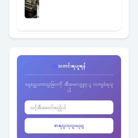
သတင်းရယူရန်
နေ့စဥျသတငျးမြားကို အီးမေးလျဖွင့ျ လကျခံရယူ
ပါ
စာရငျးသှငျးမညျ