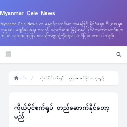
Myanmar Cele News
Myanamr Cele News က နေ့စဉ်သတင်းစာ အနေဖြင့် နိုင်ငံရေး၊ စီးပွားရေး၊
လူမှုရေး၊ ဖျော်ဖြေရေး စသည့် နောက်ဆုံးရ မြန်မာနှင့် နိုင်ငံတကာသတင်းများ
အပြင် သုတအဖြာဖြာ စသည့်ကဏ္ဍတို့ကိုလည်း တင်ပြပေးထား ပါသည်။
ပင်မ
/
ကိုယ်ပိုင်စက်ရုပ် တည်ဆောက်နိုင်တော့မည်
ကိုယ်ပိုင်စက်ရုပ် တည်ဆောက်နိုင်တော့
မည်