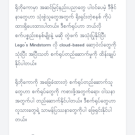
ရိုဘိုကောမှာ အဆင်မြင့်နည်းပညာတွေ ပါဝင်ပေမဲ့ ဒီဇိုင်
နာတွေဟာ သုံးစွဲသူတွေအတွက် ရိုးရှင်းတဲ့စနစ် ကိုပဲ
ထားရှိပေးထားပါတယ်။ ဒီစက်ရုပ်ဟာ ဘယ်လို
စက်ပစ္စည်းစနစ်မျိုးနဲ့ မဆို တွဲဖက် အသုံးပြုနိုင်ပြီး
Lego’s Mindstorm လို cloud-based ဆော့ဝဲလ်တွေကို
သုံးပြီး အပြီးသတ် စက်ရုပ်တည်ဆောက်မှုကို ထိန်းချုပ်
နိုင်ပါတယ်။
ရိုဘိုကောကို အခြေခံထားတဲ့ စက်ရုပ်တည်ဆောက်သူ
တွေဟာ စက်ရုပ်တွေကို ကစားဖို့အတွက်ရော၊ ဝါသနာ
အတွက်ပါ တည်ဆောက်နိုင်ပါတယ်။ ဒီစက်ရုပ်တွေဟာ
လူသားတွေရဲ့ သာမန်ပြဿနာတွေကိုပါ ဖြေရှင်းနိုင်ပါ
တယ်။