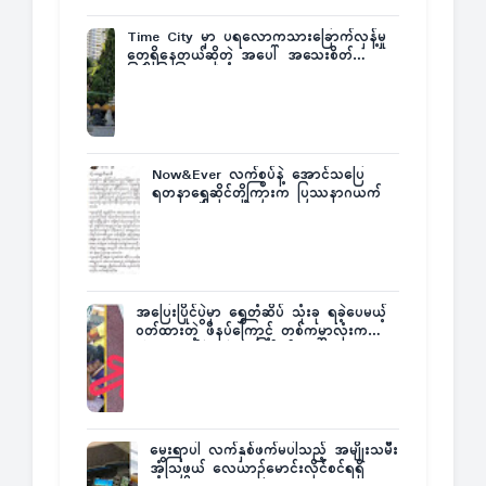
Time City မှာ ပရလောကသားခြောက်လှန့်မှု
တွေရှိနေတယ်ဆိုတဲ့ အပေါ် အသေးစိတ်
ပြန်ပြောပြလာတဲ့ Times City Project
Director ဦးမြတ်မင်း
Now&Ever လက်စွပ်နဲ့ အောင်သပြေ
ရတနာရွှေဆိုင်တို့ကြားက ပြဿနာဂယက်
အပြေးပြိုင်ပွဲမှာ ရွှေတံဆိပ် သုံးခု ရခဲ့ပေမယ့်
ဝတ်ထားတဲ့ ဖိနပ်ကြောင့် တစ်ကမ္ဘာလုံးက
အံ့အားသင့်ခဲ့ရတဲ့ အဖြစ်မှန်
မွေးရာပါ လက်နှစ်ဖက်မပါသည့် အမျိုးသမီး
အံ့သြဖွယ် လေယာဉ်မောင်းလိုင်စင်ရရှိ