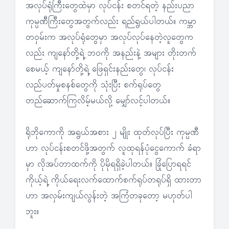
အလုပ်ရုံကြီးတွေထဲမှာ လုပ်ငန်း စတင်ရတဲ့ နည်းပညာ
ကုမ္ပဏီကြီးတွေအတွက်လည်း ရည်ရွယ်ပါတယ်။ ကမ္ဘာ
တဝှမ်းက အလုပ်ရုံတွေမှာ အလုပ်လုပ်နေတဲ့လူတွေက
လည်း ကျနော်တို့ရဲ့ ဘဝကို အနည်းနဲ့ အများ တိုးတက်
စေမယ့် ကျနော်တို့ရဲ့ ဖြေရှင်းနည်းတွေ၊ လုပ်ငန်း
လည်ပတ်မှုစနစ်တွေကို သုံးပြီး စက်ရုပ်တွေ
တည်ဆောက်ကြလိမ့်မယ်လို့ မျှော်လင့်ပါတယ်။
ရိုဘိုကောကို အရွယ်အစား ၂ မျိုး ထုတ်လုပ်ပြီး ကုမ္ပဏီ
ဟာ လုပ်ငန်းစတင်ဖို့အတွက် လူထုရန်ပုံငွေကောက် ခံရာ
မှာ လိုအပ်တာထက်ကို ပိုမိုရရှိခဲ့ပါတယ်။ ခြုံပြောရရင်
ကိုယ့်ရဲ့ ကိုယ်ရေးလက်ထောက်စက်ရုပ်တရုပ်ရှိ ထားတာ
ဟာ အလှမ်းကျယ်လွန်းတဲ့ အကြံတခုတော့ မဟုတ်ပါ
ဘူး။