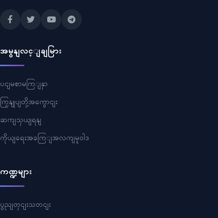
အမွနျလင့ျချမြား
ပငျမစာမကြျနှာ
ကြှနျုပျတို့အကွောငျး
ဆကျသှယျရနျ
ကိုယျရေးအခကြျအလကျမူဝါဒ
ကဏ္ဍများ
ပွညျတှငျးသတငျး