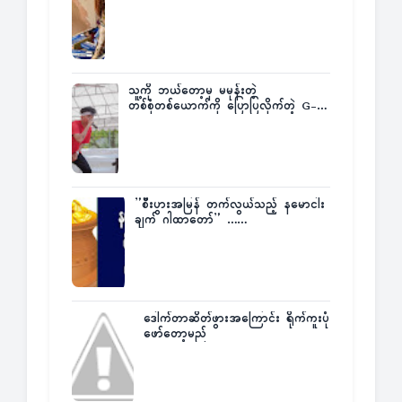
က ဆုကြေးထုတ်ထား
သူ့ကို ဘယ်တော့မှ မမုန်းတဲ့
တစ်စုံတစ်ယောက်ကို ပြောပြလိုက်တဲ့ G-
Fatt
”စီးပွားအမြန် တက်လွယ်သည့် နမောငါး
ချက် ဂါထာတော်” ……
ဒေါက်တာဆိတ်ဖွားအကြောင်း ရိုက်ကူးပုံ
ဖော်တော့မည်