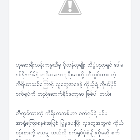
ဟူဆေးရီးယန်းကုမ္ပဏီမှ ပိုလန်လူမျိုး သိပ္ပံပညာရှင် ဒေါမ
နစ်နိုဗက်ခ်နဲ့ ရာဒိုဆလောဂျရီးမားတို့ တီထွင်ထား တဲ့
ကိရိယာသစ်ကြောင့် လူတွေအနေနဲ့ ကိုယ့်ရဲ့ ကိုယ်ပိုင်
စက်ရုပ်ကို တည်ဆောက်နိုင်တော့မှာ ဖြစ်ပါ တယ်။
တီထွင်ထားတဲ့ ကိရိယာသစ်ဟာ စက်ရုပ်ရဲ့ ပင်မ
အာရုံကြောစနစ်အဖြစ် ပြုမှုပေးပြီး လူတွေအတွက် ကိုယ်
စဉ်းစားလို့ ရသမျှ ဘယ်လို စက်ရုပ်ပုံစံမျိုးကိုမဆို စက်