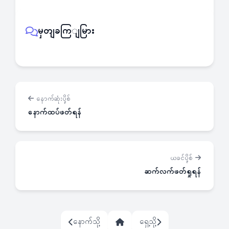
မှတျခကြျမြား
နောက်ဆုံးပို့စ်
နောက်ထပ်ဖတ်ရန်
ယခင်ပို့စ်
ဆက်လက်ဖတ်ရှုရန်
နောက်သို့
ရှေ့သို့