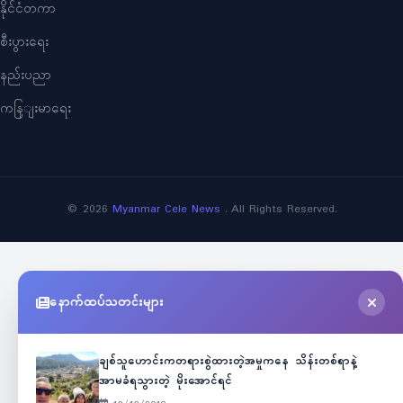
နိုင်ငံတကာ
စီးပွားရေး
နည်းပညာ
ကနြျးမာရေး
©
2026
Myanmar Cele News
. All Rights Reserved.
နောက်ထပ်သတင်းများ
ချစ်သူဟောင်းကတရားစွဲထားတဲ့အမှုကနေ သိန်းတစ်ရာနဲ့
အာမခံရသွားတဲ့ မိုးအောင်ရင်