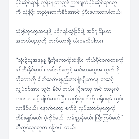
ပိုင်းဆိုင်ရာနဲ့ ကွန်ပျူတာညွှန်ကြားချက်ပိုင်းဆိုင်ရာတွေ
ကို သုံးပြီး တည်ဆောက်နိုင်အောင် ပံ့ပိုးပေးထားပါတယ်။
သုံးစွဲသူတွေအနေနဲ့ ပရိုဂရမ်ဆွဲခြင်းနဲ့ အင်ဂျင်နီယာ
အတတ်ပညာတို့ တက်ထားဖို့ လုံးဝမလိုပါဘူး။
“သုံးစွဲသူအနေနဲ့ ရိုဘိုကောကိုသုံးပြီး ကိုယ်ပိုင်စက်တခုကို
ဖန်တီးနိုင်မှာပါ။ အင်ဂျင်တွေနဲ့ ဆင်ဆာတွေအ တွက် ရို
ဘိုကောကို ချိတ်ဆက်ပစ္စည်းအမျိုးမျိုးကနေ တဆင့်
လျှပ်စစ်အား သွင်း နိုင်ပါတယ်။ ပြီးတော့ အင် တာနက်
ကနေတဆင့် ချိတ်ဆက်ပြီး သူတို့ရဲ့စက်ကို ပရိုဂရမ် သွင်း
လာနိုင်မယ်။ နောက်တော့ စက်ရဲ့ လုပ်ဆောင်မှုတွေကို
ထိန်းချုပ်မယ်၊ ပဲ့ကိုင်မယ်၊ လမ်းညွှန်မယ်၊ ကြီးကြပ်မယ်”
တီထွင်သူတွေက ပြောပါ တယ်။