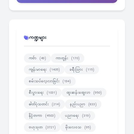
ကဏ္ဍများ
ကဗ်ာ
ကာတွန်း
(49)
(170)
ကျန်းမာရေး
ခရီးသြား
(1405)
(115)
စမ်းသပ်လေ့လာခြင်း
(194)
စီးပွားရေး
ထူးဆန်းထွေလာ
(1031)
(950)
ဓါတ်ပုံသတင်း
နည်းပညာ
(214)
(833)
နိုင္ငံတကာ
ပညာရေး
(4503)
(319)
ဗဟုသုတ
မိုးလေဝသ
(3721)
(95)