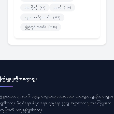
ဆေးမြီးတို
ဗေဒင်
(87)
(154)
ရွေးကောက်ပွဲသတင်း
(397)
ပြည်တွင်းသတင်း
(5116)
ကြှနျုပျတို့အကွောငျး
မွနျမာ့သတငျးမြားကို နေ့စဥျတငျဆကျပေးနသေော သတငျးဝဘျဆိုကျတဈခုဖွ
ဈပါသညျ။ နိုငျငံရေး၊ စီးပှားရေး၊ လူမှုရေး နှင့ျ အခွားသတငျးအခကြျအလ
ကျမြားကို ဖတျရှုနိုငျပါသညျ။