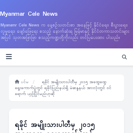
Myanmar Cele News
Myanamr Cele News က နေ့စဉ်သတင်းစာ အနေဖြင့် နိုင်ငံရေး၊ စီးပွားရေး၊
လူမှုရေး၊ ဖျော်ဖြေရေး စသည့် နောက်ဆုံးရ မြန်မာနှင့် နိုင်ငံတကာသတင်းများ
အပြင် သုတအဖြာဖြာ စသည့်ကဏ္ဍတို့ကိုလည်း တင်ပြပေးထား ပါသည်။
ပင်မ
/
ရခိုင် အမျိုးသားပါတီမှ ၂၀၁၅ အထွေထွေ
ရွေးကောက်ပွဲတွင် ရခိုင်ပြည်နယ်ရှိ မဲဆန္ဒနယ် အားလုံးတွင် ဝင်
ရောက် ယှဉ်ပြိုင်မည်ဟုဆို
ရခိုင် အမျိုးသားပါတီမှ ၂၀၁၅