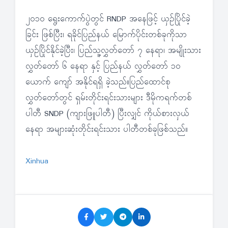
၂၀၁၀ ရွေးကောက်ပွဲတွင် RNDP အနေဖြင့် ယှဉ်ပြိုင်ခဲ့
ခြင်း ဖြစ်ပြီး၊ ရခိုင်ပြည်နယ် မြောက်ပိုင်းတစ်ခုကိုသာ
ယှဉ်ပြိုင်နိုင်ခဲ့ပြီး၊ ပြည်သူ့လွှတ်တော် ၇ နေရာ၊ အမျိုးသား
လွှတ်တော် ၆ နေရာ နှင့် ပြည်နယ် လွှတ်တော် ၁၀
ယောက် ကျော် အနိုင်ရရှိ ခဲ့သည်။ပြည်ထောင်စု
လွှတ်တော်တွင် ရှမ်းတိုင်းရင်းသားများ ဒီမိုကရက်တစ်
ပါတီ SNDP (ကျားဖြူပါတီ) ပြီးလျှင် ကိုယ်စားလှယ်
နေရာ အများဆုံးတိုင်းရင်းသား ပါတီတစ်ခုဖြစ်သည်။
Xinhua