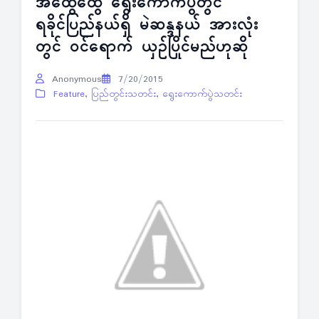
အထွေထွေ ရွေးကောက်ပွဲတွင်
ရခိုင်ပြည်နယ်ရှိ မဲဆန္ဒနယ် အားလုံး
တွင် ဝင်ရောက် ယှဉ်ပြိုင်မည်ဟုဆို
Anonymous
7/20/2015
Feature
,
ပြည်တွင်းသတင်း
,
ရွေးကောက်ပွဲသတင်း