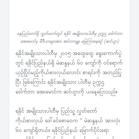
နေပြည်တော်ရှိ လွှတ်တော်တွင် ရခိုင် အမျိုးသားပါတီမှ ဥက္ကဌ ဒေါက်တာ
အေးမောင်မှ မီဒီယာများအား အင်တာဗျူး ဖြေကြားနေစဉ် (ဆင်ဟွာ)
ရခိုင်အမျိုးသားပါတီမှ ၂၀၁၅ အထွေထွေ ရွေးကောက်ပွဲ
တွင် ရခိုင်ပြည်နယ်ရှိ မဲဆန္ဒနယ် ၆၀ ကျော်ကို ဝင်ရောက်
ယှဉ်ပြိုင်မည့်ကိုယ်စားလှယ်လောင်း စာရင်းကို အတည်ပြု
ပြီး ဖြစ်ကြောင်း ရခိုင်အမျိုးသား ပါတီမှ ဥက္ကဌ
ဒေါက်တာ အေးမောင်က ဆင်ဟွာကို ယနေ့ပြောသည်။
ရခိုင် အမျိုးသားပါတီမှ ပြည်သူ့ လွှတ်တော်
ကိုယ်စားလှယ် ဒေါ်ခင်စောဝေက “ မဲဆန္ဒနယ် အားလုံး
၆၀ ကျော်ရှိတယ်။ ရခိုင်ပြည်နယ် မြောက်ပိုင်းရော