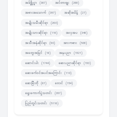
အခ်စ္ဆိုင္ရာ
အင်တာဗျုး
(387)
(288)
အစားအသောက်
အဆိုအမိန့်
(397)
(27)
အမျိုးသမီးဆိုင်ရာ
(260)
အမျိုးသားဆိုင်ရာ
အလှအပ
(116)
(346)
အသီးအနှံဆိုင်ရာ
အားကစား
(90)
(509)
အတွေးအမြင်
အနုပညာ
(18)
(1921)
ဆောင်းပါး
ဆေးပညာဆိုင်ရာ
(1744)
(193)
ဆေးဖက်ဝင်အပင်အကြောင်း
(110)
ဆေးမြီးတို
ဗေဒင်
(87)
(154)
ရွေးကောက်ပွဲသတင်း
(397)
ပြည်တွင်းသတင်း
(5116)