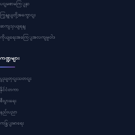
ပငျမစာမကြျနှာ
ကြှနျုပျတို့အကွောငျး
ဆကျသှယျရနျ
ကိုယျရေးအခကြျအလကျမူဝါဒ
ကဏ္ဍများ
ပွညျတှငျးသတငျး
နိုင်ငံတကာ
စီးပွားရေး
နည်းပညာ
ကနြျးမာရေး