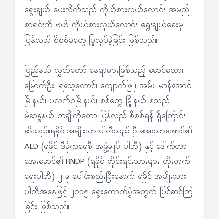
ရွေးချယ် ပေးလိုက်သည့် ကိုယ်စားလှယ်လောင်း အမည်
စာရင်းကို ဗဟို ကိုယ်စားလှယ်လောင်း ရွေးချယ်ရေးမှ
ပြန်လည် စိစစ်မှုတွေ ပြုလုပ်ခဲ့ခြင်း ဖြစ်သည်။
ပြည်နယ် လွှတ်တော် နေရာများဖြစ်သည့် မောင်တော၊
မြောက်ဦး၊ ရသေ့တောင်၊ ကျောက်ဖြူ၊ အမ်း၊ မာန်အောင်
မြို့နယ်၊ ပလက်ဝမြို့နယ်၊ စစ်တွေ မြို့နယ် စသည့်
မဲဆန္ဒနယ် တချို့ကိုတော့ ပြန်လည် စိစစ်ရန် ရှိကြောင်း
ဆိုသည်။ရခိုင် အမျိုးသားပါတီသည် ဦးအေးသာအောင်၏
ALD (ရခိုင် ဒီမိုကရေစီ အဖွဲ့ချုပ် ပါတီ) နှင့် ဒေါက်တာ
အေးမောင်၏ RNDP (ရခိုင် တိုင်းရင်းသားများ တိုးတက်
ရေးပါတီ) ၂ ခု ပေါင်းစည်းပြီးနောက် ရခိုင် အမျိုးသား
ပါတီအနေဖြင့် ၂၀၁၅ ရွေးကောက်ပွဲအတွက် ပြင်ဆင်ကြ
ခြင်း ဖြစ်သည်။