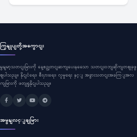
ကြှနျုပျတို့အကွောငျး
မွနျမာ့သတငျးမြားကို နေ့စဥျတငျဆကျပေးနသေော သတငျးဝဘျဆိုကျတဈခုဖွ
ဈပါသညျ။ နိုငျငံရေး၊ စီးပှားရေး၊ လူမှုရေး နှင့ျ အခွားသတငျးအခကြျအလ
ကျမြားကို ဖတျရှုနိုငျပါသညျ။
အမွနျလင့ျချမြား