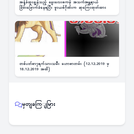
အနံ့ခံထူးချွန်သည့် ခွေးလေးစကမ့် အသက်အန္တရာယ်
ခြိမ်းခြောက်ခံနေရပြီး မူးယစ်ဂိုဏ်းက ဆုကြေးထုတ်ထား
တစ်ပတ်စာ၇ရက်သားသမီး ဟောစာတမ်း (12.12.2019 မှ
18.12.2019 အထိ)
မှတျခကြျမြား