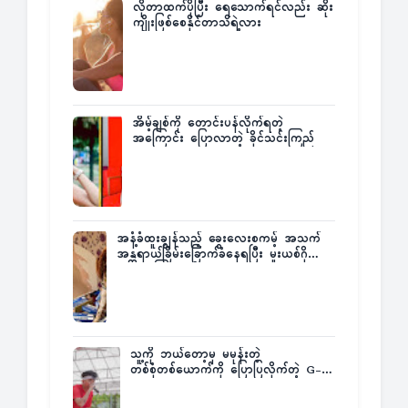
လိုတာထက်ပိုပြီး ရေသောက်ရင်လည်း ဆိုး
ကျိုးဖြစ်စေနိုင်တာသိရဲ့လား
အိမ့်ချစ်ကို တောင်းပန်လိုက်ရတဲ့
အကြောင်း ပြောလာတဲ့ ခိုင်သင်းကြည်
အနံ့ခံထူးချွန်သည့် ခွေးလေးစကမ့် အသက်
အန္တရာယ်ခြိမ်းခြောက်ခံနေရပြီး မူးယစ်ဂိုဏ်း
က ဆုကြေးထုတ်ထား
သူ့ကို ဘယ်တော့မှ မမုန်းတဲ့
တစ်စုံတစ်ယောက်ကို ပြောပြလိုက်တဲ့ G-
Fatt