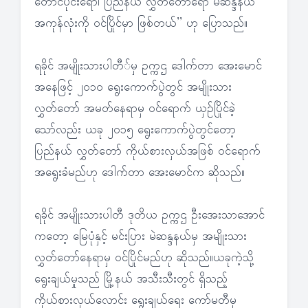
တောင်ပိုင်းရော၊ ပြည်နယ် လွှတ်တော်ရော မဲဆန္ဒနယ်
အကုန်လုံးကို ဝင်ပြိုင်မှာ ဖြစ်တယ်’’ ဟု ပြောသည်။
ရခိုင် အမျိုးသားပါတီ်မှ ဥက္ကဌ ဒေါက်တာ အေးမောင်
အနေဖြင့် ၂၀၁၀ ရွေးကောက်ပွဲတွင် အမျိုးသား
လွှတ်တော် အမတ်နေရာမှ ဝင်ရောက် ယှဉ်ပြိုင်ခဲ့
သော်လည်း ယခု ၂၀၁၅ ရွေးကောက်ပွဲတွင်တော့
ပြည်နယ် လွှတ်တော် ကိုယ်စားလှယ်အဖြစ် ဝင်ရောက်
အရွေးခံမည်ဟု ဒေါက်တာ အေးမောင်က ဆိုသည်။
ရခိုင် အမျိုးသားပါတီ ဒုတိယ ဥက္ကဌ ဦးအေးသာအောင်
ကတော့ မြေပုံနှင့် မင်းပြား မဲဆန္ဒနယ်မှ အမျိုးသား
လွှတ်တော်နေရာမှ ဝင်ပြိုင်မည်ဟု ဆိုသည်။ယခုကဲ့သို့
ရွေးချယ်မှုသည် မြို့နယ် အသီးသီးတွင် ရှိသည့်
ကိုယ်စားလှယ်လောင်း ရွေးချယ်ရေး ကော်မတီမှ