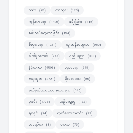
ကဗ်ာ
ကာတွန်း
(49)
(170)
ကျန်းမာရေး
ခရီးသြား
(1405)
(115)
စမ်းသပ်လေ့လာခြင်း
(194)
စီးပွားရေး
ထူးဆန်းထွေလာ
(1031)
(950)
ဓါတ်ပုံသတင်း
နည်းပညာ
(214)
(833)
နိုင္ငံတကာ
ပညာရေး
(4503)
(319)
ဗဟုသုတ
မိုးလေဝသ
(3721)
(95)
မှတ်မှတ်သားသား စကားများ
(140)
မှုခင်း
ယဉ်ကျေးမှု
(1775)
(132)
ရုပ်ရှင်
လွတ်တော်သတင်း
(24)
(72)
သရော်စာ
ဟာသ
(1)
(76)