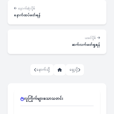
နောက်ဆုံးပို့စ်
နောက်ထပ်ဖတ်ရန်
ယခင်ပို့စ်
ဆက်လက်ဖတ်ရှုရန်
နောက်သို့
ရှေ့သို့
လူကြိုက်များသောသတင်း