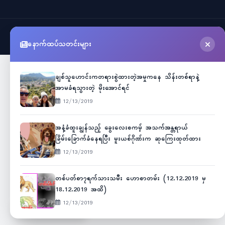
©
2026
Myanmar Cele News
. All Rights Reserved.
နောက်ထပ်သတင်းများ
ချစ်သူဟောင်းကတရားစွဲထားတဲ့အမှုကနေ သိန်းတစ်ရာနဲ့
အာမခံရသွားတဲ့ မိုးအောင်ရင်
12/13/2019
အနံ့ခံထူးချွန်သည့် ခွေးလေးစကမ့် အသက်အန္တရာယ်
ခြိမ်းခြောက်ခံနေရပြီး မူးယစ်ဂိုဏ်းက ဆုကြေးထုတ်ထား
12/13/2019
တစ်ပတ်စာ၇ရက်သားသမီး ဟောစာတမ်း (12.12.2019 မှ
18.12.2019 အထိ)
12/13/2019
Unicode
ဇော်ဂျီ