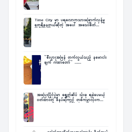
Time City မှာ ပရလောကသားခြောက်လှန့်မှု
တွေရှိနေတယ်ဆိုတဲ့ အပေါ် အသေးစိတ်
ပြန်ပြောပြလာတဲ့ Times City Project
Director ဦးမြတ်မင်း
”စီးပွားအမြန် တက်လွယ်သည့် နမောငါး
ချက် ဂါထာတော်” ……
အပြေးပြိုင်ပွဲမှာ ရွှေတံဆိပ် သုံးခု ရခဲ့ပေမယ့်
ဝတ်ထားတဲ့ ဖိနပ်ကြောင့် တစ်ကမ္ဘာလုံးက
အံ့အားသင့်ခဲ့ရတဲ့ အဖြစ်မှန်