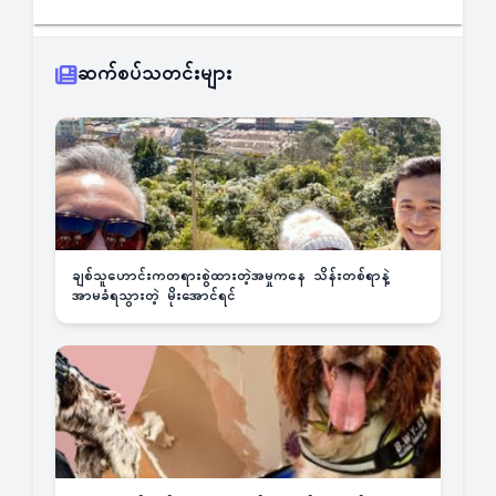
ဆက်စပ်သတင်းများ
ချစ်သူဟောင်းကတရားစွဲထားတဲ့အမှုကနေ သိန်းတစ်ရာနဲ့
အာမခံရသွားတဲ့ မိုးအောင်ရင်