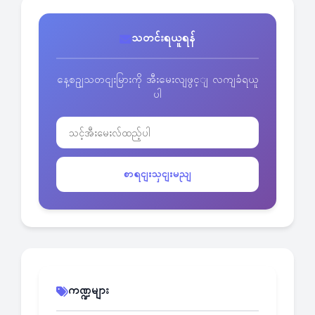
သတင်းရယူရန်
နေ့စဥျသတငျးမြားကို အီးမေးလျဖွင့ျ လကျခံရယူ
ပါ
စာရငျးသှငျးမညျ
ကဏ္ဍများ