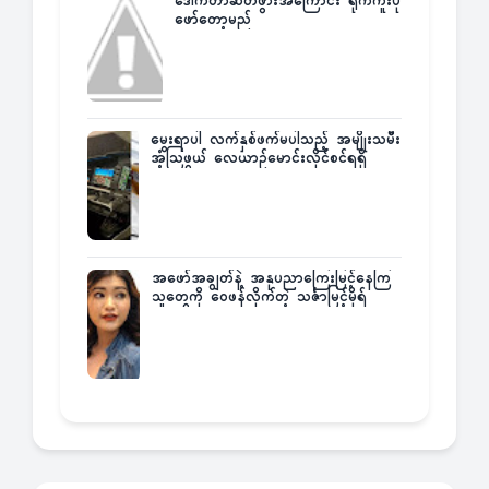
ဒေါက်တာဆိတ်ဖွားအကြောင်း ရိုက်ကူးပုံ
ဖော်တော့မည်
မွေးရာပါ လက်နှစ်ဖက်မပါသည့် အမျိုးသမီး
အံ့သြဖွယ် လေယာဉ်မောင်းလိုင်စင်ရရှိ
အဖော်အချွတ်နဲ့ အနုပညာကြေးမြင့်နေကြ
သူတွေကို ဝေဖန်လိုက်တဲ့ သင်္ဇာမြင့်မိုရ်