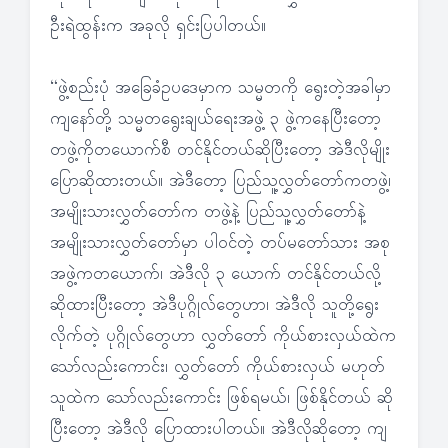
ဦးရဲထွန်းက အခုလို ရှင်းပြပါတယ်။
“ဖွဲ့စည်းပုံ အခြေခံဥပဒေမှာက သမ္မတကို ရွေးတဲ့အခါမှာ
ကျနော်တို့ သမ္မတရွေးချယ်ရေးအဖွဲ့ ၃ ဖွဲ့ကနေပြီးတော့
တဖွဲ့ကိုတယောက်စီ တင်နိုင်တယ်ဆိုပြီးတော့ အဲဒီလိုမျိုး
ပြောဆိုထားတယ်။ အဲဒီတော့ ပြည်သူ့လွှတ်တော်ကတဖွဲ့၊
အမျိုးသားလွှတ်တော်က တဖွဲ့နဲ့ ပြည်သူ့လွှတ်တော်နဲ့
အမျိုးသားလွှတ်တော်မှာ ပါဝင်တဲ့ တပ်မတော်သား အစု
အဖွဲ့ကတယောက်၊ အဲဒီလို ၃ ယောက် တင်နိုင်တယ်လို့
ဆိုထားပြီးတော့ အဲဒီပုဂ္ဂိုလ်တွေဟာ၊ အဲဒီလို သူတို့ရွေး
လိုက်တဲ့ ပုဂ္ဂိုလ်တွေဟာ လွှတ်တော် ကိုယ်စားလှယ်ထဲက
သော်လည်းကောင်း၊ လွှတ်တော် ကိုယ်စားလှယ် မဟုတ်
သူထဲက သော်လည်းကောင်း ဖြစ်ရမယ်၊ ဖြစ်နိုင်တယ် ဆို
ပြီးတော့ အဲဒီလို ပြောထားပါတယ်။ အဲဒီလိုဆိုတော့ ကျ