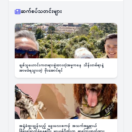
ဆက်စပ်သတင်းများ
ချစ်သူဟောင်းကတရားစွဲထားတဲ့အမှုကနေ သိန်းတစ်ရာနဲ့
အာမခံရသွားတဲ့ မိုးအောင်ရင်
အနံ့ခံထူးချွန်သည့် ခွေးလေးစကမ့် အသက်အန္တရာယ်
ခြိမ်းခြောက်ခံနေရပြီး မူးယစ်ဂိုဏ်းက ဆုကြေးထုတ်ထား