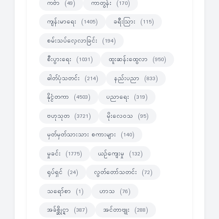
ကဗ်ာ
ကာတွန်း
(49)
(170)
ကျန်းမာရေး
ခရီးသြား
(1405)
(115)
စမ်းသပ်လေ့လာခြင်း
(194)
စီးပွားရေး
ထူးဆန်းထွေလာ
(1031)
(950)
ဓါတ်ပုံသတင်း
နည်းပညာ
(214)
(833)
နိုင္ငံတကာ
ပညာရေး
(4503)
(319)
ဗဟုသုတ
မိုးလေဝသ
(3721)
(95)
မှတ်မှတ်သားသား စကားများ
(140)
မှုခင်း
ယဉ်ကျေးမှု
(1775)
(132)
ရုပ်ရှင်
လွတ်တော်သတင်း
(24)
(72)
သရော်စာ
ဟာသ
(1)
(76)
အခ်စ္ဆိုင္ရာ
အင်တာဗျုး
(387)
(288)