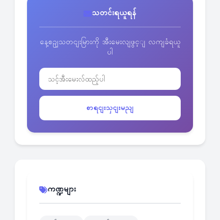
သတင်းရယူရန်
နေ့စဥျသတငျးမြားကို အီးမေးလျဖွင့ျ လကျခံရယူ
ပါ
စာရငျးသှငျးမညျ
ကဏ္ဍများ