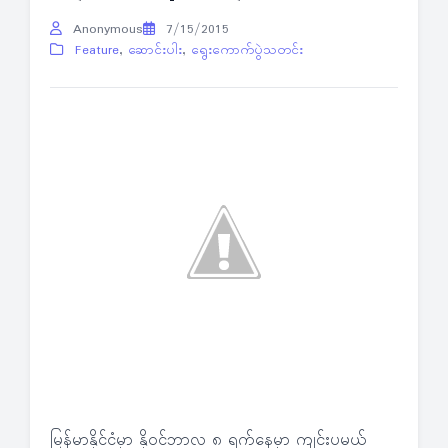
Anonymous
7/15/2015
Feature
,
ဆောင်းပါး
,
ရွေးကောက်ပွဲသတင်း
မြန်မာနိုင်ငံမှာ နိုဝင်ဘာလ ၈ ရက်နေ့မှာ ကျင်းပမယ့်