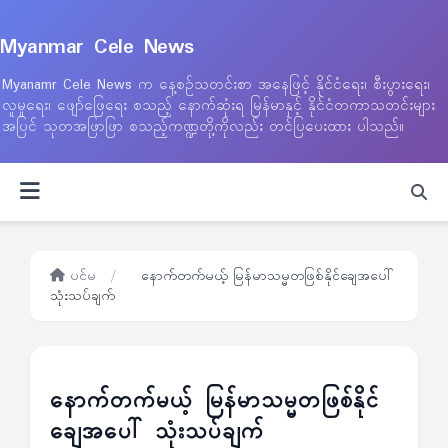
Myanmar Cele News
Myanamr Cele News က နေ့စဉ်သတင်းစာ အနေဖြင့် နိုင်ငံရေး၊ စီးပွားရေး၊
လူမှုရေး၊ ဖျော်ဖြေရေး စသည့် နောက်ဆုံးရ မြန်မာနှင့် နိုင်ငံတကာသတင်းများ
အပြင် သုတအဖြာဖြာ စသည့်ကဏ္ဍတို့ကိုလည်း တင်ပြပေးထား ပါသည်။
ပင်မ
/
နောက်တက်မယ့် မြန်မာသမ္မတဖြစ်နိုင်ချေအပေါ်
သုံးသပ်ချက်
နောက်တက်မယ့် မြန်မာသမ္မတဖြစ်နိုင်
ချေအပေါ် သုံးသပ်ချက်