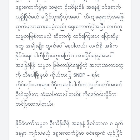
ရွေးကောက်ပွဲမှာ သမ္မတ ဦးသိန်းစိန် အနေနဲ့ ဝင်ရောက်
ယှဉ်ပြိုင်မယ် မပြိုင်ဘူးဆိုတဲ့အပေါ် တိကျရေရာတဲ့အဖြေ
ထွက်မလာသေးပေမဲ့လည်း ရွေးကောက်ပွဲအပြီး ဘယ်သူ
သမ္မတဖြစ်လာမလဲ ဆိုတာကို ထင်ကြေးပေး ပြောဆိုမှု
တွေ အမျိုးမျိုး ထွက်ပေါ်နေပါတယ်။ လက်ရှိ အဓိက
နိုင်ငံရေး ပါတီကြီးတွေအကြား အားပြိုင်နေမှုအပေါ်
အခြေခံပြီး သမ္မတ ဖြစ်လာနိုင်ချေရှိတဲ့ အလားအလာတွေ
ကို သီပေါမြို့နယ် ကိုယ်စားပြု SNDP - ရှမ်း
တိုင်းရင်းသားများ ဒီမိုကရေစီပါတီက လွှတ်တော်အမတ်
ဦးရဲထွန်းက သုံးသပ်ထားပါတယ်။ ကိုဇော်ဝင်းလှိုင်က
တင်ပြထားပါတယ်။
နိုင်ငံတော်သမ္မတ ဦးသိန်းစိန် အနေနဲ့ နိုဝင်ဘာလ ၈ ရက်
နေ့မှာ ကျင်းပမယ့် ရွေးကောက်ပွဲမှာ ဝင်ရောက် ယှဉ်ပြိုင်