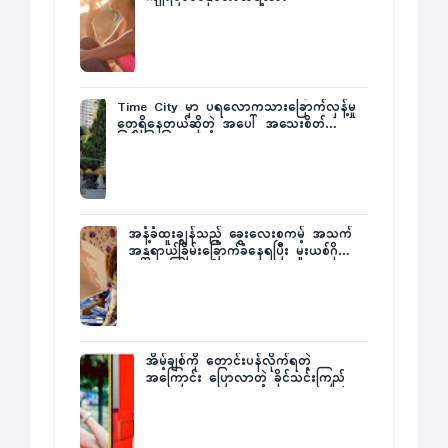
Time City မှာ ပရလောကသားခြောက်လှန့်မှု
တွေရှိနေတယ်ဆိုတဲ့ အပေါ် အသေးစိတ်
ပြန်ပြောပြလာတဲ့ Times City Project
Director ဦးမြတ်မင်း
အနံ့ခံထူးချွန်သည့် ခွေးလေးစကမ့် အသက်
အန္တရာယ်ခြိမ်းခြောက်ခံနေရပြီး မူးယစ်ဂိုဏ်း
က ဆုကြေးထုတ်ထား
အိမ့်ချစ်ကို တောင်းပန်လိုက်ရတဲ့
အကြောင်း ပြောလာတဲ့ ခိုင်သင်းကြည်