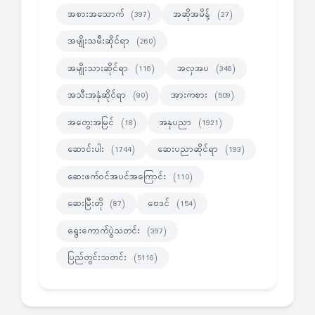
အစားအသောက်
အဆိုအမိန့်
(397)
(27)
အမျိုးသမီးဆိုင်ရာ
(260)
အမျိုးသားဆိုင်ရာ
အလှအပ
(116)
(346)
အသီးအနှံဆိုင်ရာ
အားကစား
(90)
(509)
အတွေးအမြင်
အနုပညာ
(18)
(1921)
ဆောင်းပါး
ဆေးပညာဆိုင်ရာ
(1744)
(193)
ဆေးဖက်ဝင်အပင်အကြောင်း
(110)
ဆေးမြီးတို
ဗေဒင်
(87)
(154)
ရွေးကောက်ပွဲသတင်း
(397)
ပြည်တွင်းသတင်း
(5116)