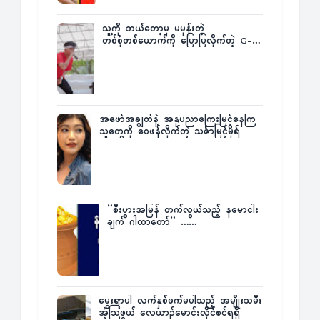
သူ့ကို ဘယ်တော့မှ မမုန်းတဲ့
တစ်စုံတစ်ယောက်ကို ပြောပြလိုက်တဲ့ G-
Fatt
အဖော်အချွတ်နဲ့ အနုပညာကြေးမြင့်နေကြ
သူတွေကို ဝေဖန်လိုက်တဲ့ သင်္ဇာမြင့်မိုရ်
”စီးပွားအမြန် တက်လွယ်သည့် နမောငါး
ချက် ဂါထာတော်” ……
မွေးရာပါ လက်နှစ်ဖက်မပါသည့် အမျိုးသမီး
အံ့သြဖွယ် လေယာဉ်မောင်းလိုင်စင်ရရှိ