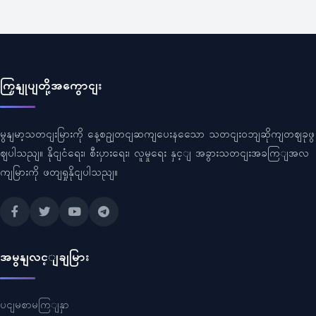
ကြှနျုပျတို့အကွောငျး
မွနျမာ့သတငျးမြားကို နေ့စဥျတငျဆကျပေးနသေော သတငျးဝဘျဆိုကျတဈခုဖွ
ဈပါသညျ။ နိုငျငံရေး၊ စီးပှားရေး၊ လူမှုရေး နှင့ျ အခွားသတငျးအခကြျအလ
ကျမြားကို ဖတျရှုနိုငျပါသညျ။
အမွနျလင့ျချမြား
ပငျမစာမကြျနှာ