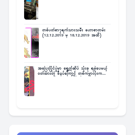
တစ်ပတ်စာ၇ရက်သားသမီး ဟောစာတမ်း
(12.12.2019 မှ 18.12.2019 အထိ)
အပြေးပြိုင်ပွဲမှာ ရွှေတံဆိပ် သုံးခု ရခဲ့ပေမယ့်
ဝတ်ထားတဲ့ ဖိနပ်ကြောင့် တစ်ကမ္ဘာလုံးက
အံ့အားသင့်ခဲ့ရတဲ့ အဖြစ်မှန်