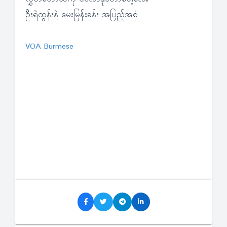
ဦးရဲထွန်းနဲ့ မေးမြန်းခန်း အပြည့်အစုံ
VOA Burmese