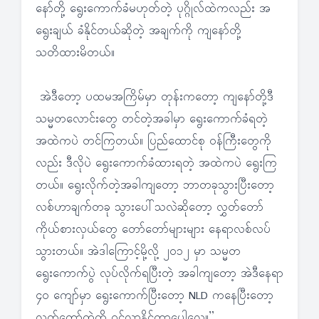
နော်တို့ ရွေးကောက်ခံမဟုတ်တဲ့ ပုဂ္ဂိုလ်ထဲကလည်း အ
ရွေးချယ် ခံနိုင်တယ်ဆိုတဲ့ အချက်ကို ကျနော်တို့
သတိထားမိတယ်။
အဲဒီတော့ ပထမအကြိမ်မှာ တုန်းကတော့ ကျနော်တို့ဒီ
သမ္မတလောင်းတွေ တင်တဲ့အခါမှာ ရွေးကောက်ခံရတဲ့
အထဲကပဲ တင်ကြတယ်။ ပြည်ထောင်စု ဝန်ကြီးတွေကို
လည်း ဒီလိုပဲ ရွေးကောက်ခံထားရတဲ့ အထဲကပဲ ရွေးကြ
တယ်။ ရွေးလိုက်တဲ့အခါကျတော့ ဘာတခုသွားပြီးတော့
လစ်ဟာချက်တခု သွားပေါ်သလဲဆိုတော့ လွှတ်တော်
ကိုယ်စားလှယ်တွေ တော်တော်များများ နေရာလစ်လပ်
သွားတယ်။ အဲဒါကြောင့်မို့လို့ ၂၀၁၂ မှာ သမ္မတ
ရွေးကောက်ပွဲ လုပ်လိုက်ရပြီးတဲ့ အခါကျတော့ အဲဒီနေရာ
၄၀ ကျော်မှာ ရွေးကောက်ပြီးတော့ NLD ကနေပြီးတော့
လွှတ်တော်ထဲကို ဝင်လာနိုင်တာပေါ့လေ။”