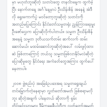
မှာ မဟုတ်ဘူးဆိုတဲ့ သတင်းတွေ တနင်္လာနေ့က ထွက်ခဲ့
ပြီး နောက်တနေ့ အင်္ဂါနေ့မှာပဲ ဦးသိန်းစိန် အနေနဲ့ အဲဒီ
လို ရွေးကောက်ပွဲ မဝင်တော့ဘူးဆိုတဲ့ သတင်းကို
အတည်မပြုကြောင်း နိုင်ငံတော်သမ္မတရုံး ညွှန်ကြားရေးမှူး
ဦးဇော်ဌေးက ပြောဆိုလိုက်ပါတယ်။ သမ္မတ ဦးသိန်းစိန်
အနေနဲ့ သမ္မတ ဒုတိယသက်တမ်း ဆက်လက် ထမ်း
ဆောင်မယ်၊ မထမ်းဆောင်ဘူးဆိုတဲ့အပေါ် လမ်းဖွင့်ထား
ဆဲ ဖြစ်တာကြောင့် ဘယ်သူ သမ္မတဖြစ်လာနိုင်မလဲဆိုတဲ့
ပြောဆိုမှုတွေ နိုင်ငံရေး အကဲခတ်တွေအကြား ထွက်ပေါ်
နေတာပါ။
၂၀၀၈ ဖွဲ့စည်းပုံ အခြေခံဥပဒေအရ သမ္မတရွေးချယ်
တင်မြှောက်တဲ့နေရာမှာ လွှတ်တော်အမတ် ဖြစ်စရာမလို
ဘူး ဆိုတဲ့အချက် ပါနေတယ် ဆိုတာကို ရှမ်း
တိုင်းရင်းသားများ ဒီမိုကရေစီပါတီက လွှတ်တော်အမတ်