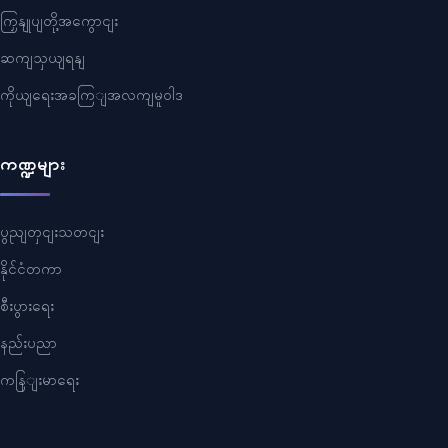
ကြှနျုပျတို့အကွောငျး
ဆကျသှယျရနျ
ကိုယျရေးအခကြျအလကျမူဝါဒ
ကဏ္ဍများ
ပွညျတှငျးသတငျး
နိုင်ငံတကာ
စီးပွားရေး
နည်းပညာ
ကနြျးမာရေး