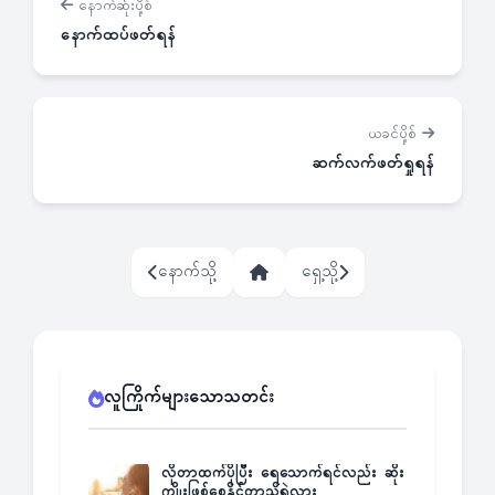
နောက်ဆုံးပို့စ်
နောက်ထပ်ဖတ်ရန်
ယခင်ပို့စ်
ဆက်လက်ဖတ်ရှုရန်
နောက်သို့
ရှေ့သို့
လူကြိုက်များသောသတင်း
လိုတာထက်ပိုပြီး ရေသောက်ရင်လည်း ဆိုး
ကျိုးဖြစ်စေနိုင်တာသိရဲ့လား