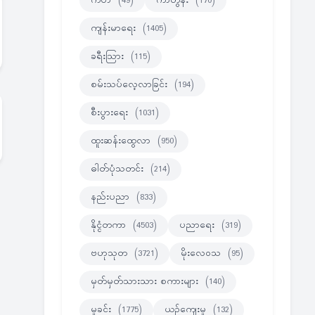
ကဗ်ာ
(49)
ကာတွန်း
(170)
ကျန်းမာရေး
(1405)
ခရီးသြား
(115)
စမ်းသပ်လေ့လာခြင်း
(194)
စီးပွားရေး
(1031)
ထူးဆန်းထွေလာ
(950)
ဓါတ်ပုံသတင်း
(214)
နည်းပညာ
(833)
နိုင္ငံတကာ
(4503)
ပညာရေး
(319)
ဗဟုသုတ
(3721)
မိုးလေဝသ
(95)
မှတ်မှတ်သားသား စကားများ
(140)
မှုခင်း
(1775)
ယဉ်ကျေးမှု
(132)