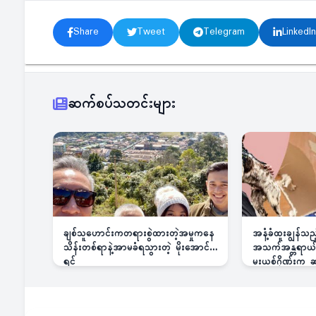
Share
Tweet
Telegram
LinkedIn
ဆက်စပ်သတင်းများ
ချစ်သူဟောင်းကတရားစွဲထားတဲ့အမှုကနေ
အနံ့ခံထူးချွန်သ
သိန်းတစ်ရာနဲ့အာမခံရသွားတဲ့ မိုးအောင်
အသက်အန္တရာယ်ခြ
ရင်
မူးယစ်ဂိုဏ်းက