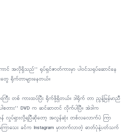
် အလိုရှိသည်'' ရုပ်ရှင်ဇာတ်ကားမှာ ပါဝင်သရုပ်ဆောင်နေ
ြီးတွေ ရိုက်တာများနေတယ်။
းကြီး တစ် ကားထပ်ပြီး ရိုက်ဖို့ရှိတယ်။ ဒါရိုက် တာ ညွန့်မြန်မာညီ
''စူပါစတား'' DVD က ဆင်ဆာတင် လိုက်ပါပြီ။ အဲဒါက
န် လှုပ်ရှားလို့ရပြီဆိုတော့ အလွန်ဆုံး တစ်လလောက်ပဲ ကြာ
ါပြီ။ မကြာသေး ခင်က Instagram မှာတက်လာတဲ့ ဓာတ်ပုံနဲ့ပတ်သက်