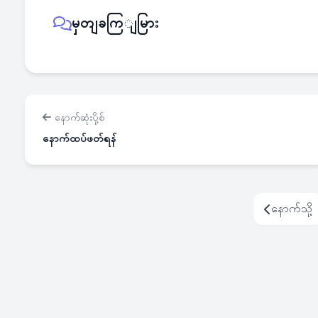
မှတျခကြျမြား
နောက်ဆုံးပို့စ်
နောက်ထပ်ဖတ်ရန်
နောက်သို့