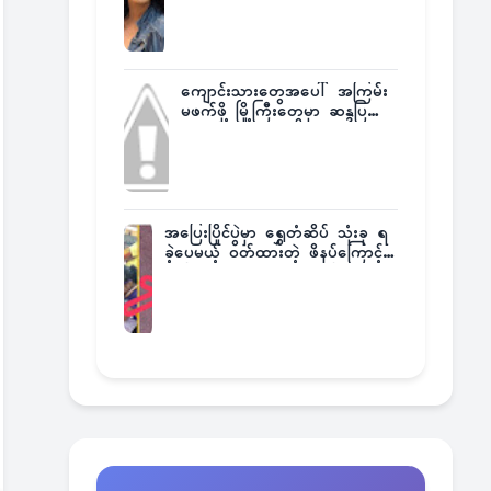
ကျောင်းသားတွေအပေါ် အကြမ်း
မဖက်ဖို့ မြို့ကြီးတွေမှာ ဆန္ဒပြ
တောင်းဆို
အပြေးပြိုင်ပွဲမှာ ရွှေတံဆိပ် သုံးခု ရ
ခဲ့ပေမယ့် ဝတ်ထားတဲ့ ဖိနပ်ကြောင့်
တစ်ကမ္ဘာလုံးက အံ့အားသင့်ခဲ့ရတဲ့
အဖြစ်မှန်