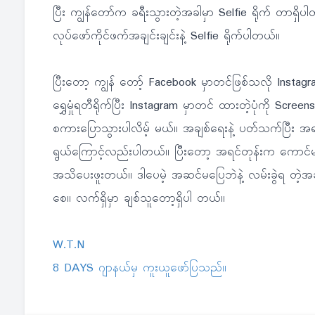
ပြီး ကျွန်တော်က ခရီးသွားတဲ့အခါမှာ Selfie ရိုက် တာရှိပါတယ
လုပ်ဖော်ကိုင်ဖက်အချင်းချင်းနဲ့ Selfie ရိုက်ပါတယ်။
ပြီးတော့ ကျွန် တော့် Facebook မှာတင်ဖြစ်သလို Instag
ရွှေမှုံရတီရိုက်ပြီး Instagram မှာတင် ထားတဲ့ပုံကို Scre
စကားပြောသွားပါလိမ့် မယ်။ အချစ်ရေးနဲ့ ပတ်သက်ပြီး
ရွယ်ကြောင့်လည်းပါတယ်။ ပြီးတော့ အရင်တုန်းက ကော
အသိပေးဖူးတယ်။ ဒါပေမဲ့ အဆင်မပြေဘဲနဲ့ လမ်းခွဲရ တဲ့အချ
စေ။ လက်ရှိမှာ ချစ်သူတော့ရှိပါ တယ်။
W.T.N
8 DAYS ဂျာနယ်မှ ကူးယူဖော်ပြသည်။