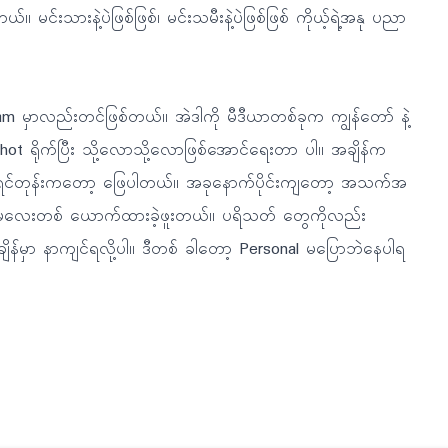
်။ မင်းသားနဲ့ပဲဖြစ်ဖြစ်၊ မင်းသမီးနဲ့ပဲဖြစ်ဖြစ် ကိုယ့်ရဲ့အနု ပညာ
ram မှာလည်းတင်ဖြစ်တယ်။ အဲဒါကို မီဒီယာတစ်ခုက ကျွန်တော် နဲ့
enshot ရိုက်ပြီး သို့လောသို့လောဖြစ်အောင်ရေးတာ ပါ။ အချိန်က
 အရင်တုန်းကတော့ ဖြေပါတယ်။ အခုနောက်ပိုင်းကျတော့ အသက်အ
င်မလေးတစ် ယောက်ထားခဲ့ဖူးတယ်။ ပရိသတ် တွေကိုလည်း
ိန်မှာ နာကျင်ရလို့ပါ။ ဒီတစ် ခါတော့ Personal မပြောဘဲနေပါရ