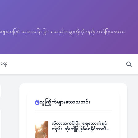
သတင်းများအပြင် သုတအဖြာဖြာ စသည့်ကဏ္ဍတို့ကိုလည်း တင်ပြပေးထား
ရေး
လူကြိုက်များသောသတင်း
လိုတာထက်ပိုပြီး ရေသောက်ရင်
လည်း ဆိုးကျိုးဖြစ်စေနိုင်တာသိရဲ့
လား