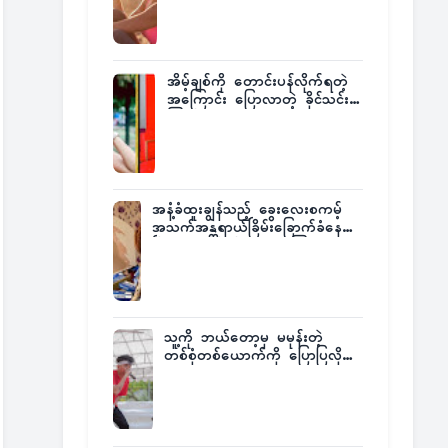
အိမ့်ချစ်ကို တောင်းပန်လိုက်ရတဲ့
အကြောင်း ပြောလာတဲ့ ခိုင်သင်း
ကြည်
အနံ့ခံထူးချွန်သည့် ခွေးလေးစကမ့်
အသက်အန္တရာယ်ခြိမ်းခြောက်ခံနေရ
ပြီး မူးယစ်ဂိုဏ်းက ဆုကြေး
ထုတ်ထား
သူ့ကို ဘယ်တော့မှ မမုန်းတဲ့
တစ်စုံတစ်ယောက်ကို ပြောပြလိုက်
တဲ့ G-Fatt