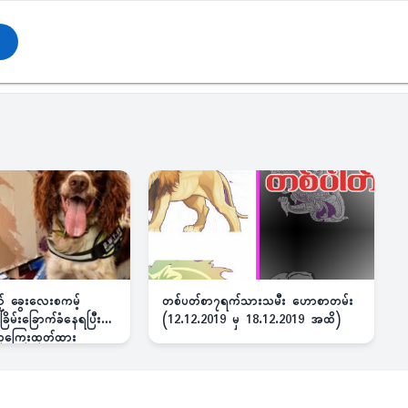
ည့် ခွေးလေးစကမ့်
တစ်ပတ်စာ၇ရက်သားသမီး ဟောစာတမ်း
ိမ်းခြောက်ခံနေရပြီး
(12.12.2019 မှ 18.12.2019 အထိ)
 ဆုကြေးထုတ်ထား