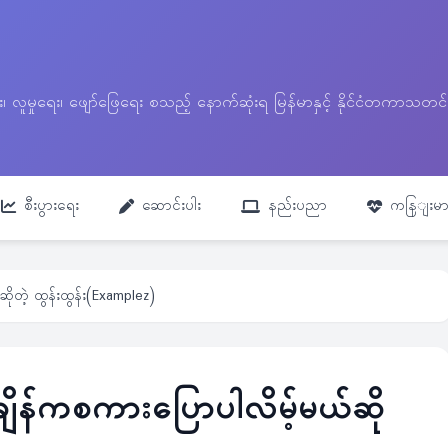
ေး၊ လူမှုရေး၊ ဖျော်ဖြေရေး စသည့် နောက်ဆုံးရ မြန်မာနှင့် နိုင်ငံတကာ
စီးပွားရေး
ဆောင်းပါး
နည်းပညာ
ကနြျးမာ
ိုတဲ့ ထွန်းထွန်း(Examplez)
ျိန်ကစကားပြောပါလိမ့်မယ်ဆို