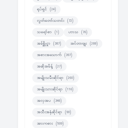
ရုပ်ရှင်
(24)
လွတ်တော်သတင်း
(72)
သရော်စာ
(1)
ဟာသ
(76)
အခ်စ္ဆိုင္ရာ
(387)
အင်တာဗျုး
(288)
အစားအသောက်
(397)
အဆိုအမိန့်
(27)
အမျိုးသမီးဆိုင်ရာ
(260)
အမျိုးသားဆိုင်ရာ
(116)
အလှအပ
(346)
အသီးအနှံဆိုင်ရာ
(90)
အားကစား
(509)