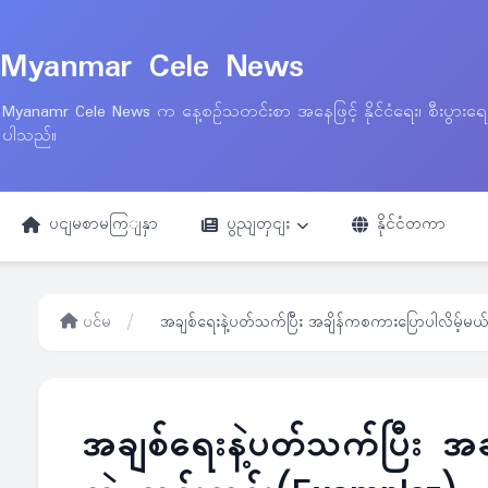
Myanmar Cele News
Myanamr Cele News က နေ့စဉ်သတင်းစာ အနေဖြင့် နိုင်ငံရေး၊ စီးပွားရ
ပါသည်။
ပငျမစာမကြျနှာ
ပွညျတှငျး
နိုင်ငံတကာ
ပင်မ
/
အချစ်ရေးနဲ့ပတ်သက်ပြီး အချိန်ကစကားပြောပါလိမ့်မယ်ဆ
အချစ်ရေးနဲ့ပတ်သက်ပြီး အခ