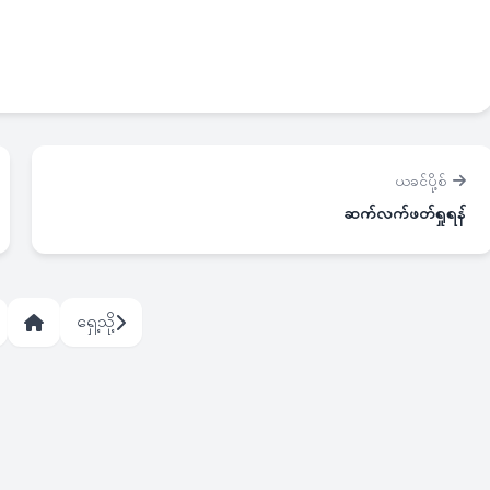
ယခင်ပို့စ်
ဆက်လက်ဖတ်ရှုရန်
ရှေ့သို့