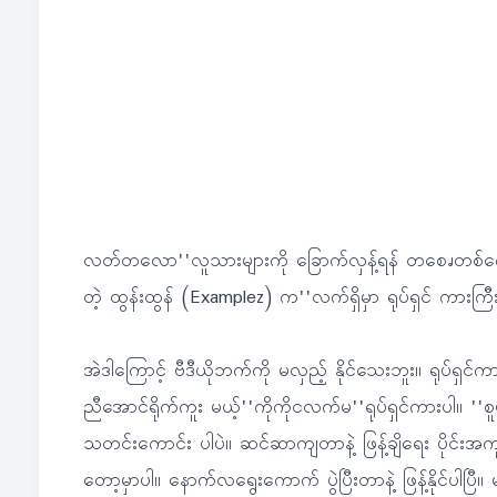
လတ်တလော''လူသားများကို ခြောက်လှန့်ရန် တစေၧတစ်ကောင
တဲ့ ထွန်းထွန် (Examplez) က''လက်ရှိမှာ ရုပ်ရှင် ကားက
အဲဒါကြောင့် ဗီဒီယိုဘက်ကို မလှည့် နိုင်သေးဘူး။ ရုပ်ရှင်ကာ
ညီအောင်ရိုက်ကူး မယ့်''ကိုကိုငလက်မ''ရုပ်ရှင်ကားပါ။ 
သတင်းကောင်း ပါပဲ။ ဆင်ဆာကျတာနဲ့ ဖြန့်ချိရေး ပိုင်းအကု
တော့မှာပါ။ နောက်လရွေးကောက် ပွဲပြီးတာနဲ့ ဖြန့်နိုင်ပ