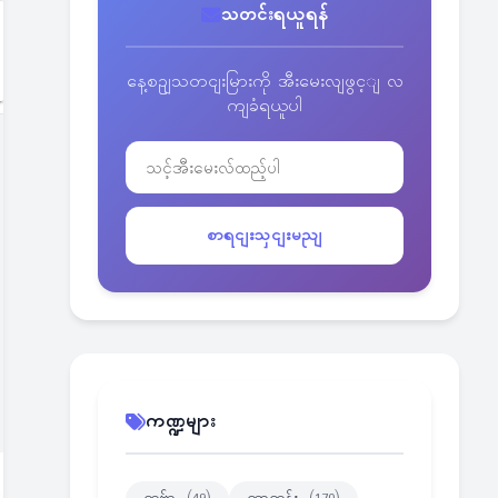
သတင်းရယူရန်
နေ့စဥျသတငျးမြားကို အီးမေးလျဖွင့ျ လ
ကျခံရယူပါ
စာရငျးသှငျးမညျ
ကဏ္ဍများ