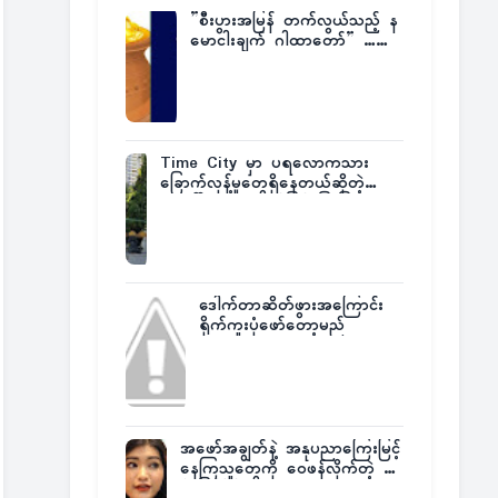
”စီးပွားအမြန် တက်လွယ်သည့် န
မောငါးချက် ဂါထာတော်” ……
Time City မှာ ပရလောကသား
ခြောက်လှန့်မှုတွေရှိနေတယ်ဆိုတဲ့
အပေါ် အသေးစိတ်ပြန်ပြောပြလာတဲ့
Times City Project Director ဦး
မြတ်မင်း
ဒေါက်တာဆိတ်ဖွားအကြောင်း
ရိုက်ကူးပုံဖော်တော့မည်
အဖော်အချွတ်နဲ့ အနုပညာကြေးမြင့်
နေကြသူတွေကို ဝေဖန်လိုက်တဲ့ သ
င်္ဇာမြင့်မိုရ်