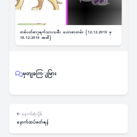
တစ်ပတ်စာ၇ရက်သားသမီး ဟောစာတမ်း (12.12.2019 မှ
18.12.2019 အထိ)
မှတျခကြျမြား
နောက်ဆုံးပို့စ်
နောက်ထပ်ဖတ်ရန်