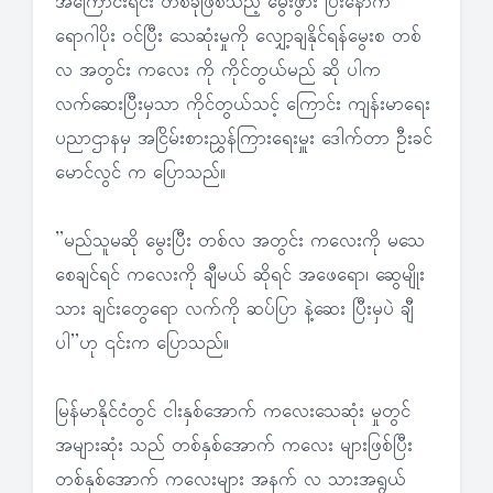
အကြောင်းရင်း တစ်ခုဖြစ်သည့် မွေးဖွား ပြီးနောက်
ရောဂါပိုး ဝင်ပြီး သေဆုံးမှုကို လျှော့ချနိုင်ရန်မွေးစ တစ်
လ အတွင်း ကလေး ကို ကိုင်တွယ်မည် ဆို ပါက
လက်ဆေးပြီးမှသာ ကိုင်တွယ်သင့် ကြောင်း ကျန်းမာရေး
ပညာဌာနမှ အငြိမ်းစားညွှန်ကြားရေးမှူး ဒေါက်တာ ဦးခင်
မောင်လွင် က ပြောသည်။
”မည်သူမဆို မွေးပြီး တစ်လ အတွင်း ကလေးကို မသေ
စေချင်ရင် ကလေးကို ချီမယ် ဆိုရင် အဖေရော၊ ဆွေမျိုး
သား ချင်းတွေရော လက်ကို ဆပ်ပြာ နဲ့ဆေး ပြီးမှပဲ ချီ
ပါ”ဟု ၎င်းက ပြောသည်။
မြန်မာနိုင်ငံတွင် ငါးနှစ်အောက် ကလေးသေဆုံး မှုတွင်
အများဆုံး သည် တစ်နှစ်အောက် ကလေး များဖြစ်ပြီး
တစ်နှစ်အောက် ကလေးများ အနက် လ သားအရွယ်