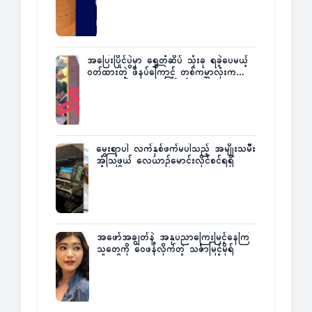
အပြေးပြိုင်ပွဲမှာ ရွှေတံဆိပ် သုံးခု ရခဲ့ပေမယ့်
ဝတ်ထားတဲ့ ဖိနပ်ကြောင့် တစ်ကမ္ဘာလုံးက
အံ့အားသင့်ခဲ့ရတဲ့ အဖြစ်မှန်
မွေးရာပါ လက်နှစ်ဖက်မပါသည့် အမျိုးသမီး
အံ့သြဖွယ် လေယာဉ်မောင်းလိုင်စင်ရရှိ
အဖော်အချွတ်နဲ့ အနုပညာကြေးမြင့်နေကြ
သူတွေကို ဝေဖန်လိုက်တဲ့ သင်္ဇာမြင့်မိုရ်