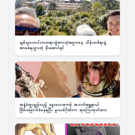
ချစ်သူဟောင်းကတရားစွဲထားတဲ့အမှုကနေ သိန်းတစ်ရာနဲ့
အာမခံရသွားတဲ့ မိုးအောင်ရင်
အနံ့ခံထူးချွန်သည့် ခွေးလေးစကမ့် အသက်အန္တရာယ်
ခြိမ်းခြောက်ခံနေရပြီး မူးယစ်ဂိုဏ်းက ဆုကြေးထုတ်ထား