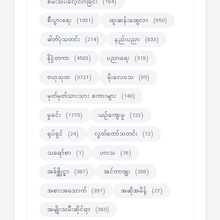
စမ်းသပ်လေ့လာခြင်း
(194)
စီးပွားရေး
ထူးဆန်းထွေလာ
(1031)
(950)
ဓါတ်ပုံသတင်း
နည်းပညာ
(214)
(833)
နိုင္ငံတကာ
ပညာရေး
(4503)
(319)
ဗဟုသုတ
မိုးလေဝသ
(3721)
(95)
မှတ်မှတ်သားသား စကားများ
(140)
မှုခင်း
ယဉ်ကျေးမှု
(1775)
(132)
ရုပ်ရှင်
လွတ်တော်သတင်း
(24)
(72)
သရော်စာ
ဟာသ
(1)
(76)
အခ်စ္ဆိုင္ရာ
အင်တာဗျုး
(387)
(288)
အစားအသောက်
အဆိုအမိန့်
(397)
(27)
အမျိုးသမီးဆိုင်ရာ
(260)