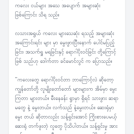
ကလေး ငယ်များ အသေ အပျောက် အများဆုံး
ဖြစ်ကြောင်း သိရ သည်။
လသားအရွယ် ကလေး များသေဆုံး ရသည့် အများဆုံး
အကြောင်းရင်း များ မှာ မွေးဖွားပြီးနောက် ပေါင်မပြည့်
ခြင်း၊ အသက်ရှူ မရခြင်းနှင့် ရောဂါပိုးဝင်ခြင်း တို့ကြောင့်
ဖြစ် သည်ဟု ဒေါက်တာ ခင်မောင်လွင် က ပြောသည်။
”ကလေးတွေ ရောဂါပိုးဝင်တာ ဘာကြောင့်လဲ ဆိုတော့
ကျွန်တော်တို့ လူမျိုးတော်တော် များများက အိမ်မှာ မွေး
ကြတာ များတယ်။ မီးနေခန်း ရွာမှာ ရှိရင် သားဖွား ဆရာ
မတွေ နဲ့ မွေးတယ်။ လက်သည် နဲ့မွေးတယ်။ ဆေးရုံမှာ
မွေး တယ် ဆိုတာလည်း သန့်ရှင်းအောင် ကြိုးစားပေမယ့်
ဆေးရုံ တက်ဖူးတဲ့ လူတွေ ပိုသိပါတယ်။ သန့်ရှင်းမှု အား