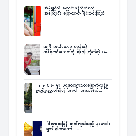
အိမ့်ချစ်ကို တောင်းပန်လိုက်ရတဲ့
အကြောင်း ပြောလာတဲ့ ခိုင်သင်းကြည်
သူ့ကို ဘယ်တော့မှ မမုန်းတဲ့
တစ်စုံတစ်ယောက်ကို ပြောပြလိုက်တဲ့ G-
Fatt
Time City မှာ ပရလောကသားခြောက်လှန့်မှု
တွေရှိနေတယ်ဆိုတဲ့ အပေါ် အသေးစိတ်
ပြန်ပြောပြလာတဲ့ Times City Project
Director ဦးမြတ်မင်း
”စီးပွားအမြန် တက်လွယ်သည့် နမောငါး
ချက် ဂါထာတော်” ……