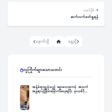
ယခင်ပို့စ်
ဆက်လက်ဖတ်ရှုရန်
နောက်သို့
ရှေ့သို့
လူကြိုက်များသောသတင်း
အနံ့ခံထူးချွန်သည့် ခွေးလေးစကမ့် အသက်
အန္တရာယ်ခြိမ်းခြောက်ခံနေရပြီး မူးယစ်ဂိုဏ်း
က ဆုကြေးထုတ်ထား