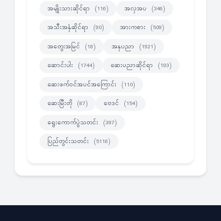
အမျိုးသားဆိုင်ရာ
အလှအပ
(116)
(346)
အသီးအနှံဆိုင်ရာ
အားကစား
(90)
(509)
အတွေးအမြင်
အနုပညာ
(18)
(1921)
ဆောင်းပါး
ဆေးပညာဆိုင်ရာ
(1744)
(193)
ဆေးဖက်ဝင်အပင်အကြောင်း
(110)
ဆေးမြီးတို
ဗေဒင်
(87)
(154)
ရွေးကောက်ပွဲသတင်း
(397)
ပြည်တွင်းသတင်း
(5116)