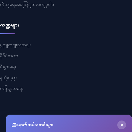
ကိုယျရေးအခကြျအလကျမူဝါဒ
ကဏ္ဍများ
ပွညျတှငျးသတငျး
နိုင်ငံတကာ
စီးပွားရေး
နည်းပညာ
ကနြျးမာရေး
©
2026
Myanmar Cele News
. All Rights Reserved.
နောက်ထပ်သတင်းများ