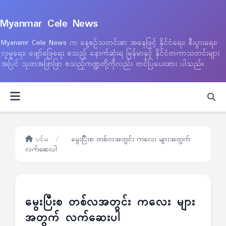
Myanmar Cele News
Myanamr Cele News က နေ့စဉ်သတင်းစာ အနေဖြင့် နိုင်ငံရေး၊ စီးပွားရေး၊
လူမှုရေး၊ ဖျော်ဖြေရေး စသည့် နောက်ဆုံးရ မြန်မာနှင့် နိုင်ငံတကာသတင်းများ
အပြင် သုတအဖြာဖြာ စသည့်ကဏ္ဍတို့ကိုလည်း တင်ပြပေးထား ပါသည်။
ပင်မ
/
မွေးပြီးစ တစ်လအတွင်း ကလေး များအတွက်
လက်ဆေးပါ
မွေးပြီးစ တစ်လအတွင်း ကလေး များ
အတွက် လက်ဆေးပါ