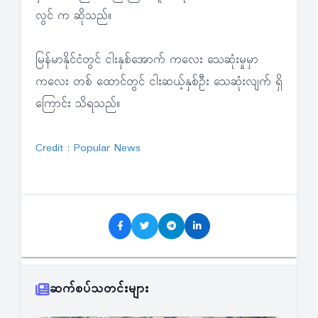
လွင် က ဆိုသည်။
မြန်မာနိုင်ငံတွင် ငါးနှစ်အောက် ကလေး သေဆုံးမှုမှာ
ကလေး တစ် ထောင်တွင် ငါးဆယ့်နှစ်ဦး သေဆုံးလျက် ရှိ
ကြောင်း သိရသည်။
Credit : Popular News
ဆက်စပ်သတင်းများ