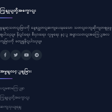
ကြှနျုပျတို့အကွောငျး
မွနျမာ့သတငျးမြားကို နေ့စဥျတငျဆကျပေးနသေော သတငျးဝဘျဆိုကျတဈခုဖွ
ဈပါသညျ။ နိုငျငံရေး၊ စီးပှားရေး၊ လူမှုရေး နှင့ျ အခွားသတငျးအခကြျအလ
ကျမြားကို ဖတျရှုနိုငျပါသညျ။
အမွနျလင့ျချမြား
ပငျမစာမကြျနှာ
ကြှနျုပျတို့အကွောငျး
ဆကျသှယျရနျ