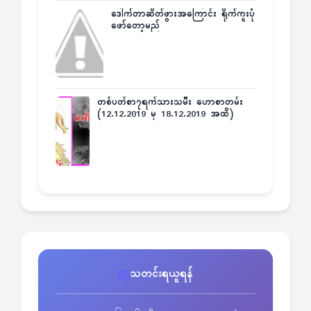
ဒေါက်တာဆိတ်ဖွားအကြောင်း ရိုက်ကူးပုံ
ဖော်တော့မည်
တစ်ပတ်စာ၇ရက်သားသမီး ဟောစာတမ်း
(12.12.2019 မှ 18.12.2019 အထိ)
သတင်းရယူရန်