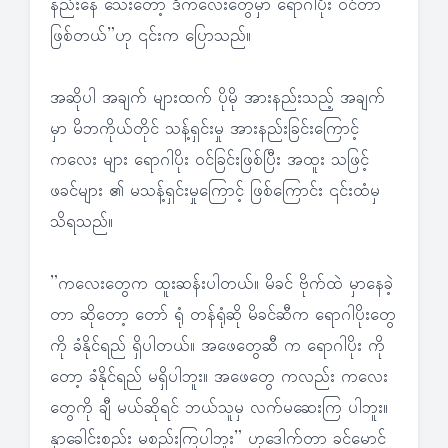
နည်းနေ သေးတော့ ဒီကလေးတွေမှာ ရောဂါပိုး ဝင်တာ
ဖြစ်တယ်”ဟု ၎င်းက ပြောသည်။
အဆိုပါ အချက် များထက် ပိုမို အားနည်းသည့် အချက်
မှာ မိဘကိုယ်တိုင် သန့်ရှင်းမှု အားနည်းခြင်းကြောင့်
ကလေး များ ရောဂါပိုး ဝင်ခြင်းဖြစ်ပြီး အထူး သဖြင့်
ဖခင်များ ၏ မသန့်ရှင်းမှုကြောင့် ဖြစ်ကြောင်း ၎င်းထံမှ
သိရသည်။
”ကလေးတွေက ထူးဆန်းပါတယ်။ မိခင် ဗိုက်ထဲ မှာနေခဲ့
တာ ဆိုတော့ တော် ရုံ တန်ရုံဆို မိခင်ဆီက ရောဂါပိုးတွေ
ကို ခံနိုင်ရည် ရှိပါတယ်။ အဖေတွေဆီ က ရောဂါပိုး ကို
တော့ ခံနိုင်ရည် မရှိပါဘူး။ အဖေတွေ ကလည်း ကလေး
တွေကို ချီ မယ်ဆိုရင် ဘယ်သူမှ လက်မဆေးကြ ပါဘူး။
နှာခေါင်းစည်း မစည်းကြပါဘူး” ဟုဒေါက်တာ ခင်မောင်