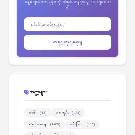
နေ့စဥျသတငျးမြားကို အီးမေးလျဖွင့ျ လကျခံရယူ
ပါ
စာရငျးသှငျးမညျ
ကဏ္ဍများ
ကဗ်ာ
ကာတွန်း
(49)
(170)
ကျန်းမာရေး
ခရီးသြား
(1405)
(115)