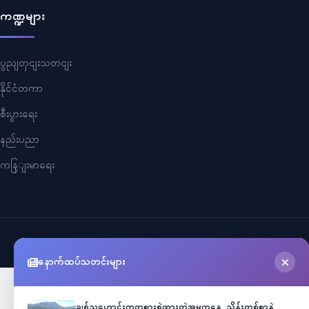
ကဏ္ဍများ
ပွညျတှငျးသတငျး
နိုင်ငံတကာ
စီးပွားရေး
နည်းပညာ
ကနြျးမာရေး
©
2026
Myanmar Cele News
. All Rights Reserved.
နောက်ထပ်သတင်းများ
ချစ်သူဟောင်းကတရားစွဲထားတဲ့အမှုကနေ သိန်းတစ်ရာနဲ့