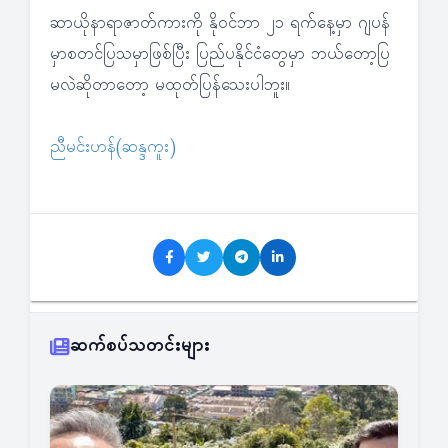
ဆာယိုနာရာဇာတ်ကားကို နိုဝင်ဘာ ၂၁ ရက်နေ့မှာ ဂျပန်
မှာစတင်ပြသမှာဖြစ်ပြီး ပြည်ပနိုင်ငံတွေမှာ ဘယ်တော့ပြ
မလဲဆိုတာတော့ မထုတ်ပြန်သေးပါဘူး။
ညီမင်းဟန်(ဆန္ဒကူး)
ဆက်စပ်သတင်းများ