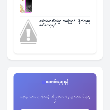
ဒေါက်တာဆိတ်ဖွားအကြောင်း ရိုက်ကူးပုံ
ဖော်တော့မည်
သတင်းရယူရန်
နေ့စဥျသတငျးမြားကို အီးမေးလျဖွင့ျ လကျခံရယူ
ပါ