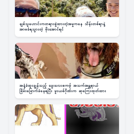
ချစ်သူဟောင်းကတရားစွဲထားတဲ့အမှုကနေ သိန်းတစ်ရာနဲ့
အာမခံရသွားတဲ့ မိုးအောင်ရင်
အနံ့ခံထူးချွန်သည့် ခွေးလေးစကမ့် အသက်အန္တရာယ်
ခြိမ်းခြောက်ခံနေရပြီး မူးယစ်ဂိုဏ်းက ဆုကြေးထုတ်ထား