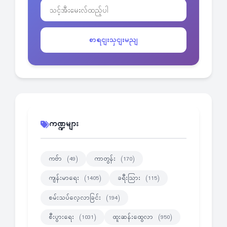
စာရငျးသှငျးမညျ
ကဏ္ဍများ
ကဗ်ာ
ကာတွန်း
(49)
(170)
ကျန်းမာရေး
ခရီးသြား
(1405)
(115)
စမ်းသပ်လေ့လာခြင်း
(194)
စီးပွားရေး
ထူးဆန်းထွေလာ
(1031)
(950)