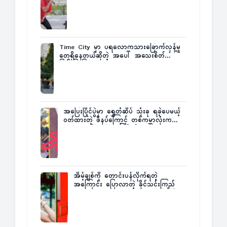
Fatt
Time City မှာ ပရလောကသားခြောက်လှန့်မှု
တွေရှိနေတယ်ဆိုတဲ့ အပေါ် အသေးစိတ်
ပြန်ပြောပြလာတဲ့ Times City Project
Director ဦးမြတ်မင်း
အပြေးပြိုင်ပွဲမှာ ရွှေတံဆိပ် သုံးခု ရခဲ့ပေမယ့်
ဝတ်ထားတဲ့ ဖိနပ်ကြောင့် တစ်ကမ္ဘာလုံးက
အံ့အားသင့်ခဲ့ရတဲ့ အဖြစ်မှန်
အိမ့်ချစ်ကို တောင်းပန်လိုက်ရတဲ့
အကြောင်း ပြောလာတဲ့ ခိုင်သင်းကြည်