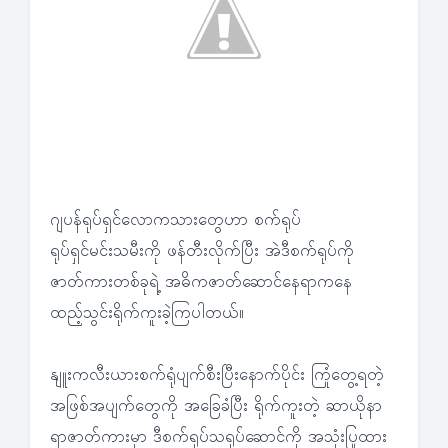
ဂျပန်ရုပ်ရှင်လောကသားတွေဟာ စက်ရုပ်
ရုပ်ရှင်မင်းသမီးကို ဖန်တီးလိုက်ပြီး အဲဒီစက်ရုပ်ကို
ဇာတ်ကားတစ်ခုရဲ့ အဓိကဇာတ်ဆောင်နေရာကနေ
ထည့်သွင်းရိုက်ကူးခဲ့ကြပါတယ်။
နျူးကလီးယားစက်ရုံပျက်စီးပြီးနောက်ပိုင်း ကြုံတွေ့ရတဲ့
အဖြစ်အပျက်တွေကို အခြေခံပြီး ရိုက်ကူးတဲ့ ဆာယိုနာ
ရာဇာတ်ကားမှာ ဒီစက်ရုပ်သရုပ်ဆောင်ကို အသုံးပြုထား