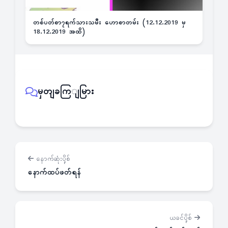
တစ်ပတ်စာ၇ရက်သားသမီး ဟောစာတမ်း (12.12.2019 မှ
18.12.2019 အထိ)
မှတျခကြျမြား
နောက်ဆုံးပို့စ်
နောက်ထပ်ဖတ်ရန်
ယခင်ပို့စ်