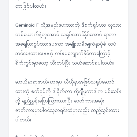
တာဖြစ်ပါတယ်။
Geminoid F လို့အမည်ပေးထားတဲ့ ဒီစက်ရုပ်ဟာ လူသား
တစ်ယောက်နဲ့တူအောင် သရုပ်ဆောင်နိုင်အောင် ရာဘာ
အရေပြားစွပ်ထားပေးကာ အမျိုးသမီးမျက်နှာပုံစံ တပ်
ဆင်ပေးထားပေမယ့် လမ်းမလျှောက်နိုင်တာကြောင့်
ရိုက်ကွင်းမှာတော့ ဘီးတပ်ပြီး သယ်ဆောင်ရပါတယ်။
ဆာယိုနာရာဇာတ်ကားမှာ လီယိုနာအဖြစ်သရုပ်ဆောင်
ထားတဲ့ စက်ရုပ်ကို ဒါရိုက်တာ ကိုဂျီဖူကာဒါက မင်းသမီး
လို့ ရည်ညွှန်းပြောကြားထားပြီး ဇာတ်ကားအဆုံး
ဇာတ်ကားမှာပါဝင်သူစာရင်းထဲမှာလည်း ထည့်သွင်းထား
ပါတယ်။