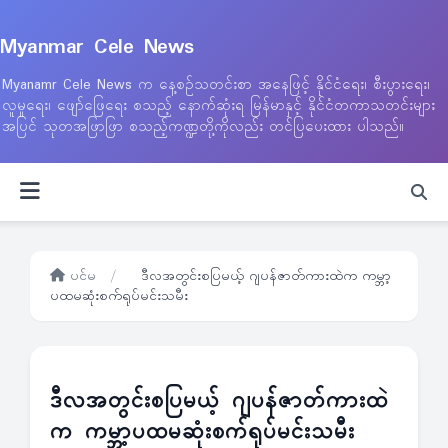
Myanmar Cele News
Myanamr Cele News က နေ့စဉ်သတင်းစာ အနေဖြင့် နိုင်ငံရေး၊ စီးပွားရေး၊
လူမှုရေး၊ ဖျော်ဖြေရေး စသည့် နောက်ဆုံးရ မြန်မာနှင့် နိုင်ငံတကာသတင်းများ
အပြင် သုတအဖြာဖြာ စသည့်ကဏ္ဍတို့ကိုလည်း တင်ပြပေးထား ပါသည်။
ပင်မ
/
ဒီလအတွင်းစပြမယ့် ဂျပန်ဇာတ်ကားထဲက ကမ္ဘာ့
ပထမဆုံးစက်ရုပ်မင်းသမီး
ဒီလအတွင်းစပြမယ့် ဂျပန်ဇာတ်ကားထဲ
က ကမ္ဘာ့ပထမဆုံးစက်ရုပ်မင်းသမီး