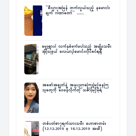
”စီးပွားအမြန် တက်လွယ်သည့် နမောငါး
ချက် ဂါထာတော်” ……
မွေးရာပါ လက်နှစ်ဖက်မပါသည့် အမျိုးသမီး
အံ့သြဖွယ် လေယာဉ်မောင်းလိုင်စင်ရရှိ
အဖော်အချွတ်နဲ့ အနုပညာကြေးမြင့်နေကြ
သူတွေကို ဝေဖန်လိုက်တဲ့ သင်္ဇာမြင့်မိုရ်
တစ်ပတ်စာ၇ရက်သားသမီး ဟောစာတမ်း
(12.12.2019 မှ 18.12.2019 အထိ)