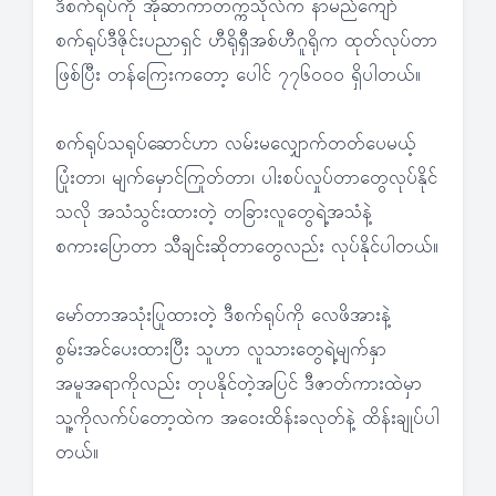
ဒီစက်ရုပ်ကို အိုဆာကာတက္ကသိုလ်က နာမည်ကျော်
စက်ရုပ်ဒီဇိုင်းပညာရှင် ဟီရိုရှီအစ်ဟီဂူရိုက ထုတ်လုပ်တာ
ဖြစ်ပြီး တန်ကြေးကတော့ ပေါင် ၇၇၆၀၀၀ ရှိပါတယ်။
စက်ရုပ်သရုပ်ဆောင်ဟာ လမ်းမလျှောက်တတ်ပေမယ့်
ပြုံးတာ၊ မျက်မှောင်ကြုတ်တာ၊ ပါးစပ်လှုပ်တာတွေလုပ်နိုင်
သလို အသံသွင်းထားတဲ့ တခြားလူတွေရဲ့အသံနဲ့
စကားပြောတာ သီချင်းဆိုတာတွေလည်း လုပ်နိုင်ပါတယ်။
မော်တာအသုံးပြုထားတဲ့ ဒီစက်ရုပ်ကို လေဖိအားနဲ့
စွမ်းအင်ပေးထားပြီး သူဟာ လူသားတွေရဲ့မျက်နှာ
အမူအရာကိုလည်း တုပနိုင်တဲ့အပြင် ဒီဇာတ်ကားထဲမှာ
သူ့ကိုလက်ပ်တော့ထဲက အဝေးထိန်းခလုတ်နဲ့ ထိန်းချုပ်ပါ
တယ်။