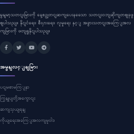
မွနျမာ့သတငျးမြားကို နေ့စဥျတငျဆကျပေးနသေော သတငျးဝဘျဆိုကျတဈခုဖွ
ဈပါသညျ။ နိုငျငံရေး၊ စီးပှားရေး၊ လူမှုရေး နှင့ျ အခွားသတငျးအခကြျအလ
ကျမြားကို ဖတျရှုနိုငျပါသညျ။
အမွနျလင့ျချမြား
ပငျမစာမကြျနှာ
ကြှနျုပျတို့အကွောငျး
ဆကျသှယျရနျ
ကိုယျရေးအခကြျအလကျမူဝါဒ