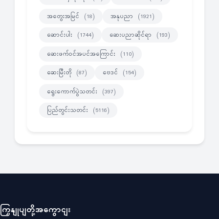
အတွေးအမြင်
အနုပညာ
(18)
(1921)
ဆောင်းပါး
ဆေးပညာဆိုင်ရာ
(1744)
(193)
ဆေးဖက်ဝင်အပင်အကြောင်း
(110)
ဆေးမြီးတို
ဗေဒင်
(87)
(154)
ရွေးကောက်ပွဲသတင်း
(397)
ပြည်တွင်းသတင်း
(5116)
ကြှနျုပျတို့အကွောငျး