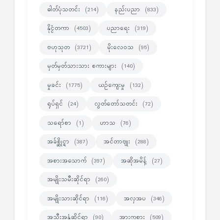
ဓါတ်ပုံသတင်း
နည်းပညာ
(214)
(833)
နိုင္ငံတကာ
ပညာရေး
(4503)
(319)
ဗဟုသုတ
မိုးလေဝသ
(3721)
(95)
မှတ်မှတ်သားသား စကားများ
(140)
မှုခင်း
ယဉ်ကျေးမှု
(1775)
(132)
ရုပ်ရှင်
လွတ်တော်သတင်း
(24)
(72)
သရော်စာ
ဟာသ
(1)
(76)
အခ်စ္ဆိုင္ရာ
အင်တာဗျုး
(387)
(288)
အစားအသောက်
အဆိုအမိန့်
(397)
(27)
အမျိုးသမီးဆိုင်ရာ
(260)
အမျိုးသားဆိုင်ရာ
အလှအပ
(116)
(346)
အသီးအနှံဆိုင်ရာ
အားကစား
(90)
(509)