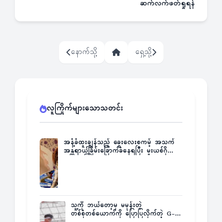
ဆက်လက်ဖတ်ရှုရန်
နောက်သို့
ရှေ့သို့
လူကြိုက်များသောသတင်း
အနံ့ခံထူးချွန်သည့် ခွေးလေးစကမ့် အသက်
အန္တရာယ်ခြိမ်းခြောက်ခံနေရပြီး မူးယစ်ဂိုဏ်း
က ဆုကြေးထုတ်ထား
သူ့ကို ဘယ်တော့မှ မမုန်းတဲ့
တစ်စုံတစ်ယောက်ကို ပြောပြလိုက်တဲ့ G-