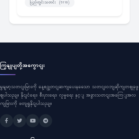
ပြည်တွင်းသတင်း
(5116)
ကြှနျုပျတို့အကွောငျး
မွနျမာ့သတငျးမြားကို နေ့စဥျတငျဆကျပေးနသေော သတငျးဝဘျဆိုကျတဈခုဖွ
ဈပါသညျ။ နိုငျငံရေး၊ စီးပှားရေး၊ လူမှုရေး နှင့ျ အခွားသတငျးအခကြျအလ
ကျမြားကို ဖတျရှုနိုငျပါသညျ။