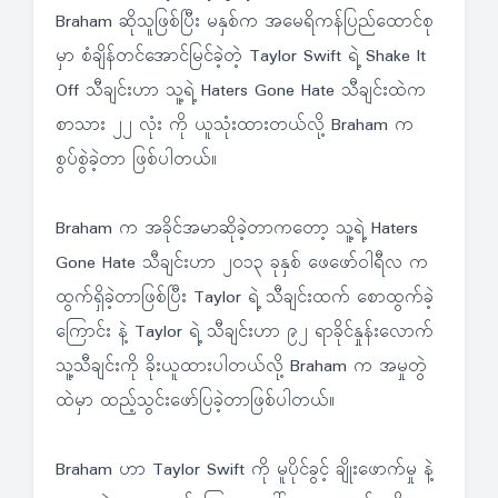
Braham ဆိုသူဖြစ်ပြီး မနှစ်က အမေရိကန်ပြည်ထောင်စု
မှာ စံချိန်တင်အောင်မြင်ခဲ့တဲ့ Taylor Swift ရဲ့ Shake It
Off သီချင်းဟာ သူ့ရဲ့ Haters Gone Hate သီချင်းထဲက
စာသား ၂၂ လုံး ကို ယူသုံးထားတယ်လို့ Braham က
စွပ်စွဲခဲ့တာ ဖြစ်ပါတယ်။
Braham က အခိုင်အမာဆိုခဲ့တာကတော့ သူ့ရဲ့ Haters
Gone Hate သီချင်းဟာ ၂၀၁၃ ခုနှစ် ဖေဖော်ဝါရီလ က
ထွက်ရှိခဲ့တာဖြစ်ပြီး Taylor ရဲ့ သီချင်းထက် စောထွက်ခဲ့
ကြောင်း နဲ့ Taylor ရဲ့ သီချင်းဟာ ၉၂ ရာခိုင်နှုန်းလောက်
သူ့သီချင်းကို ခိုးယူထားပါတယ်လို့ Braham က အမှုတွဲ
ထဲမှာ ထည့်သွင်းဖော်ပြခဲ့တာဖြစ်ပါတယ်။
Braham ဟာ Taylor Swift ကို မူပိုင်ခွင့် ချိုးဖောက်မှု နဲ့