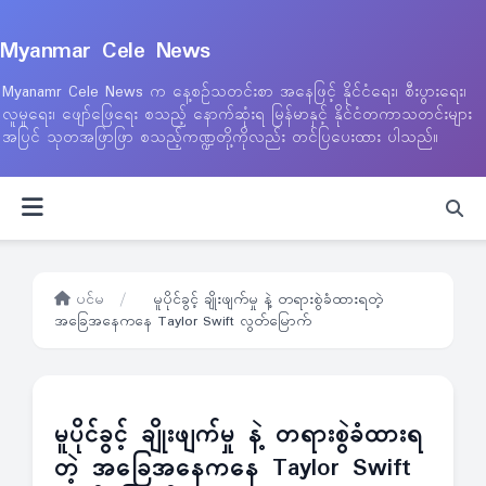
Myanmar Cele News
Myanamr Cele News က နေ့စဉ်သတင်းစာ အနေဖြင့် နိုင်ငံရေး၊ စီးပွားရေး၊
လူမှုရေး၊ ဖျော်ဖြေရေး စသည့် နောက်ဆုံးရ မြန်မာနှင့် နိုင်ငံတကာသတင်းများ
အပြင် သုတအဖြာဖြာ စသည့်ကဏ္ဍတို့ကိုလည်း တင်ပြပေးထား ပါသည်။
ပင်မ
/
မူပိုင်ခွင့် ချိုးဖျက်မှု နဲ့ တရားစွဲခံထားရတဲ့
အခြေအနေကနေ Taylor Swift လွတ်မြောက်
မူပိုင်ခွင့် ချိုးဖျက်မှု နဲ့ တရားစွဲခံထားရ
တဲ့ အခြေအနေကနေ Taylor Swift