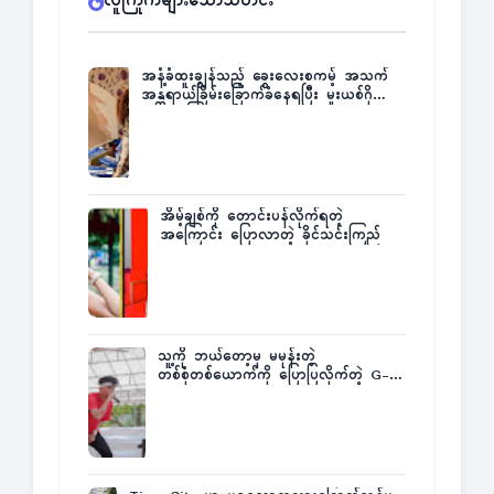
လူကြိုက်များသောသတင်း
အနံ့ခံထူးချွန်သည့် ခွေးလေးစကမ့် အသက်
အန္တရာယ်ခြိမ်းခြောက်ခံနေရပြီး မူးယစ်ဂိုဏ်း
က ဆုကြေးထုတ်ထား
အိမ့်ချစ်ကို တောင်းပန်လိုက်ရတဲ့
အကြောင်း ပြောလာတဲ့ ခိုင်သင်းကြည်
သူ့ကို ဘယ်တော့မှ မမုန်းတဲ့
တစ်စုံတစ်ယောက်ကို ပြောပြလိုက်တဲ့ G-
Fatt