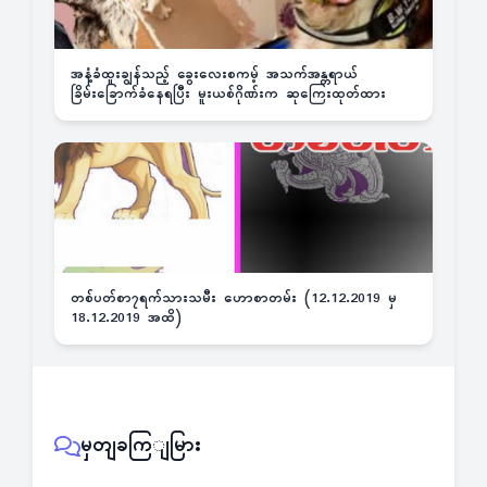
အနံ့ခံထူးချွန်သည့် ခွေးလေးစကမ့် အသက်အန္တရာယ်
ခြိမ်းခြောက်ခံနေရပြီး မူးယစ်ဂိုဏ်းက ဆုကြေးထုတ်ထား
တစ်ပတ်စာ၇ရက်သားသမီး ဟောစာတမ်း (12.12.2019 မှ
18.12.2019 အထိ)
မှတျခကြျမြား