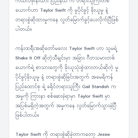
ကယ်လီဖိုးနီးယား ပြည်နယ် က တရားသူကြီးတစ်
ယောက်ဟာ Taylor Swift ကို မူပိုင်ခွင့် ခိုးယူမှု နဲ့
တရားစွဲဆိုထားမှုကနေ လွတ်မြောက်ခွင့်ပေးလိုက်ပြီဖြစ်
ပါတယ်။
ကန်းထရီးအဆိုတော်မလေး Taylor Swift ဟာ သူမရဲ့
Shake It Off ဆိုတဲ့သီချင်းမှာ အခြား ဂီတသမားတစ်
ယောက်ရဲ့ စာသားတွေကို ခိုးယူသုံးစွဲထားတယ်ဆိုတဲ့ မူ
ပိုင်ခွင့်ခိုးယူမှု နဲ့ တရားစွဲဆိုခြင်းအတွက် အမေရိကန်
ပြည်ထောင်စု ရဲ့ ခရိုင်တရားသူကြီး Gail Standish က
အမှုကို ကြားနာ စစ်ဆေးခဲ့ရာမှာ Taylor Swift မှာ
အပြစ်မရှိတဲ့အတွက် အမှုကနေ လွတ်မြောက်သွားခဲ့ပြီ
ဖြစ်ပါတယ်။
Taylor Swift ကို တရားစွဲဆိုခဲ့တာကတော့ Jessie