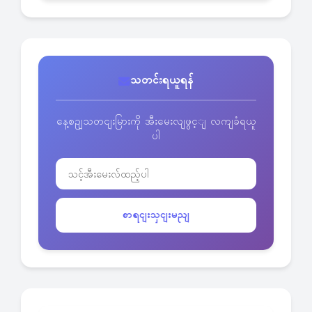
သတင်းရယူရန်
နေ့စဥျသတငျးမြားကို အီးမေးလျဖွင့ျ လကျခံရယူ
ပါ
စာရငျးသှငျးမညျ