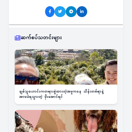
ဆက်စပ်သတင်းများ
ချစ်သူဟောင်းကတရားစွဲထားတဲ့အမှုကနေ သိန်းတစ်ရာနဲ့
အာမခံရသွားတဲ့ မိုးအောင်ရင်