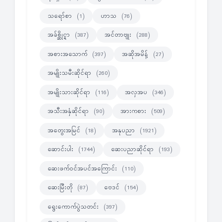
သရော်စာ
ဟာသ
(1)
(76)
အခ်စ္ဆိုင္ရာ
အင်တာဗျုး
(387)
(288)
အစားအသောက်
အဆိုအမိန့်
(397)
(27)
အမျိုးသမီးဆိုင်ရာ
(260)
အမျိုးသားဆိုင်ရာ
အလှအပ
(116)
(346)
အသီးအနှံဆိုင်ရာ
အားကစား
(90)
(509)
အတွေးအမြင်
အနုပညာ
(18)
(1921)
ဆောင်းပါး
ဆေးပညာဆိုင်ရာ
(1744)
(193)
ဆေးဖက်ဝင်အပင်အကြောင်း
(110)
ဆေးမြီးတို
ဗေဒင်
(87)
(154)
ရွေးကောက်ပွဲသတင်း
(397)