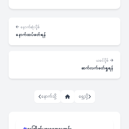
နောက်ဆုံးပို့စ်
နောက်ထပ်ဖတ်ရန်
ယခင်ပို့စ်
ဆက်လက်ဖတ်ရှုရန်
နောက်သို့
ရှေ့သို့