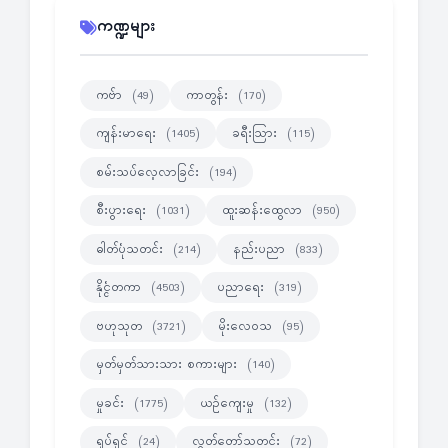
ကဏ္ဍများ
ကဗ်ာ
ကာတွန်း
(49)
(170)
ကျန်းမာရေး
ခရီးသြား
(1405)
(115)
စမ်းသပ်လေ့လာခြင်း
(194)
စီးပွားရေး
ထူးဆန်းထွေလာ
(1031)
(950)
ဓါတ်ပုံသတင်း
နည်းပညာ
(214)
(833)
နိုင္ငံတကာ
ပညာရေး
(4503)
(319)
ဗဟုသုတ
မိုးလေဝသ
(3721)
(95)
မှတ်မှတ်သားသား စကားများ
(140)
မှုခင်း
ယဉ်ကျေးမှု
(1775)
(132)
ရုပ်ရှင်
လွတ်တော်သတင်း
(24)
(72)