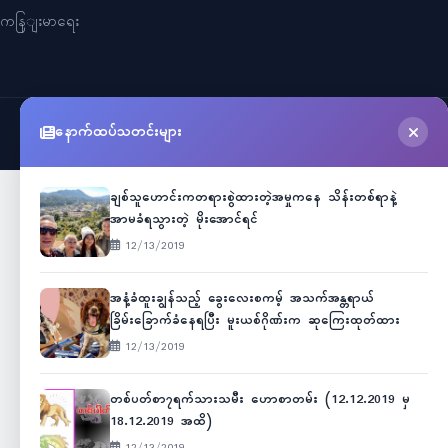
ကနြျးမာရေး
နောက်ထပ်သတင်းများ
©
2026
Myanmar Cele News
. All Rights Reserved.
ချစ်သူဟောင်းကတရားစွဲထားတဲ့အမှုကနေ သိန်းတစ်ရာနဲ့
အာမခံရသွားတဲ့ မိုးအောင်ရင်
12/13/2019
အနံ့ခံထူးချွန်သည့် ခွေးလေးစကမ့် အသက်အန္တရာယ်
ခြိမ်းခြောက်ခံနေရပြီး မူးယစ်ဂိုဏ်းက ဆုကြေးထုတ်ထား
12/13/2019
တစ်ပတ်စာ၇ရက်သားသမီး ဟောစာတမ်း (12.12.2019 မှ
18.12.2019 အထိ)