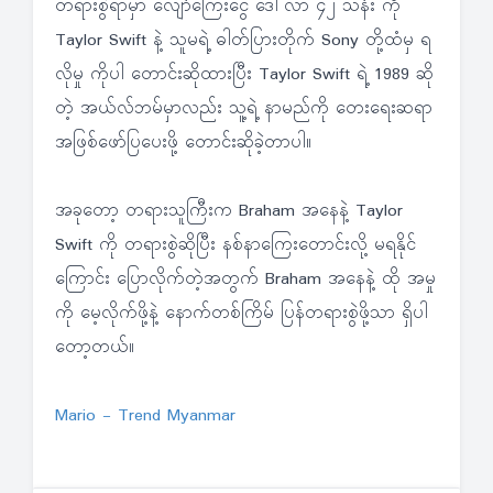
တရားစွဲရာမှာ လျော်ကြေးငွေ ဒေါ်လာ ၄၂ သန်း ကို
Taylor Swift နဲ့ သူမရဲ့ ဓါတ်ပြားတိုက် Sony တို့ထံမှ ရ
လိုမှု ကိုပါ တောင်းဆိုထားပြီး Taylor Swift ရဲ့ 1989 ဆို
တဲ့ အယ်လ်ဘမ်မှာလည်း သူ့ရဲ့ နာမည်ကို တေးရေးဆရာ
အဖြစ်ဖော်ပြပေးဖို့ တောင်းဆိုခဲ့တာပါ။
အခုတော့ တရားသူကြီးက Braham အနေနဲ့ Taylor
Swift ကို တရားစွဲဆိုပြီး နစ်နာကြေးတောင်းလို့ မရနိုင်
ကြောင်း ပြောလိုက်တဲ့အတွက် Braham အနေနဲ့ ထို အမှု
ကို မေ့လိုက်ဖို့နဲ့ နောက်တစ်ကြိမ် ပြန်တရားစွဲဖို့သာ ရှိပါ
တော့တယ်။
Mario - Trend Myanmar