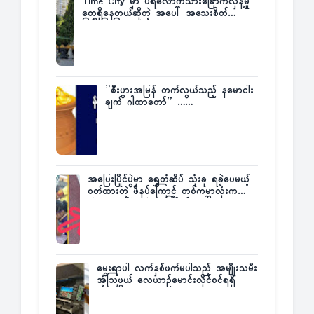
Time City မှာ ပရလောကသားခြောက်လှန့်မှု
တွေရှိနေတယ်ဆိုတဲ့ အပေါ် အသေးစိတ်
ပြန်ပြောပြလာတဲ့ Times City Project
Director ဦးမြတ်မင်း
”စီးပွားအမြန် တက်လွယ်သည့် နမောငါး
ချက် ဂါထာတော်” ……
အပြေးပြိုင်ပွဲမှာ ရွှေတံဆိပ် သုံးခု ရခဲ့ပေမယ့်
ဝတ်ထားတဲ့ ဖိနပ်ကြောင့် တစ်ကမ္ဘာလုံးက
အံ့အားသင့်ခဲ့ရတဲ့ အဖြစ်မှန်
မွေးရာပါ လက်နှစ်ဖက်မပါသည့် အမျိုးသမီး
အံ့သြဖွယ် လေယာဉ်မောင်းလိုင်စင်ရရှိ