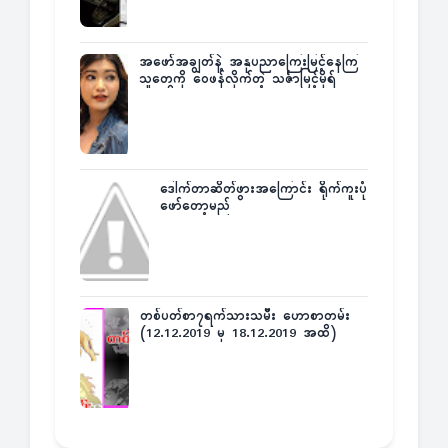
အဖော်အချွတ်နဲ့ အနုပညာကြေးမြင့်နေကြ
သူတွေကို ဝေဖန်လိုက်တဲ့ သင်္ဇာမြင့်မိုရ်
ဒေါက်တာဆိတ်ဖွားအကြောင်း ရိုက်ကူးပုံ
ဖော်တော့မည်
တစ်ပတ်စာ၇ရက်သားသမီး ဟောစာတမ်း
(12.12.2019 မှ 18.12.2019 အထိ)