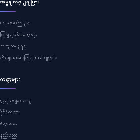
အမွနျလင့ျချမြား
ပငျမစာမကြျနှာ
ကြှနျုပျတို့အကွောငျး
ဆကျသှယျရနျ
ကိုယျရေးအခကြျအလကျမူဝါဒ
ကဏ္ဍများ
ပွညျတှငျးသတငျး
နိုင်ငံတကာ
စီးပွားရေး
နည်းပညာ