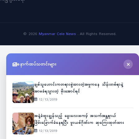
©
2026
Myanmar Cele News
. All Rights Reserved.
နောက်ထပ်သတင်းများ
ချစ်သူဟောင်းကတရားစွဲထားတဲ့အမှုကနေ သိန်းတစ်ရာနဲ့
အာမခံရသွားတဲ့ မိုးအောင်ရင်
12/13/2019
အနံ့ခံထူးချွန်သည့် ခွေးလေးစကမ့် အသက်အန္တရာယ်
ခြိမ်းခြောက်ခံနေရပြီး မူးယစ်ဂိုဏ်းက ဆုကြေးထုတ်ထား
12/13/2019