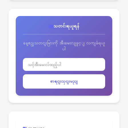
သတင်းရယူရန်
နေ့စဥျသတငျးမြားကို အီးမေးလျဖွင့ျ လကျခံရယူ
ပါ
စာရငျးသှငျးမညျ