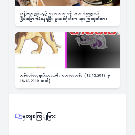
အနံ့ခံထူးချွန်သည့် ခွေးလေးစကမ့် အသက်အန္တရာယ်
ခြိမ်းခြောက်ခံနေရပြီး မူးယစ်ဂိုဏ်းက ဆုကြေးထုတ်ထား
တစ်ပတ်စာ၇ရက်သားသမီး ဟောစာတမ်း (12.12.2019 မှ
18.12.2019 အထိ)
မှတျခကြျမြား