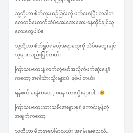
သူ့တို့ဟာ စိတ်ကူးယဉ်ခြင်းကို မက်မောပြီး တခါတ
လေတစ်ယောက်ထဲပဲအေးအေးဆေး²နေထိုင်ချင်သူ
လေးတွေပါပဲ။
သူ့တို့ဟာ စိတ်ရှုပ်ရမယ့်အရာတွေကို သိပ်မတွေးချင်
သူများလည်းဖြစ်တယ်။
ကြာသပတေးနဲ့ လက်တွဲဖော်အလိုက်ဖက်ဆုံးနေ့နံ
ကတော့ အဂါင်္သားသ္မီးများပဲ ဖြစ်ပါတယ်။
ရန်ဖက် နေ့နံကတော့ စနေ သားသ္မီးများပါ..။
ကြာသပတေးသားသမီးအများစုရဲ့ကောင်းမွန်တဲ့
အချက်ကတော့။
သူ့တို့ဟာ မိဘအပေါ်မှာလည်း အရမ်းချစ်သလို..