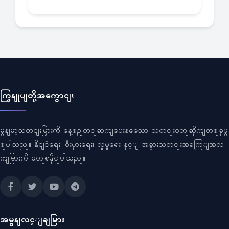
ကြှနျုပျတို့အကွောငျး
မွနျမာ့သတငျးမြားကို နေ့စဥျတငျဆကျပေးနသေော သတငျးဝဘျဆိုကျတဈခုဖွ
ဈပါသညျ။ နိုငျငံရေး၊ စီးပှားရေး၊ လူမှုရေး နှင့ျ အခွားသတငျးအခကြျအလ
ကျမြားကို ဖတျရှုနိုငျပါသညျ။
အမွနျလင့ျချမြား