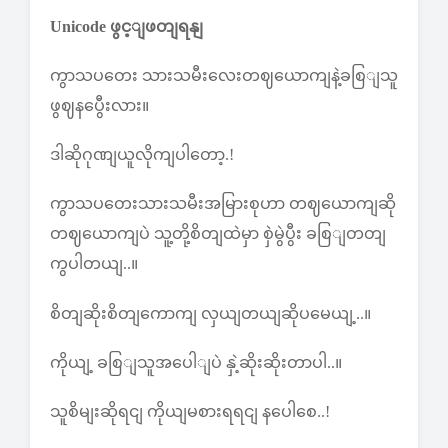
Unicode ဖွင့ျဖတျရနျ
ကွာသပတေး သားသမီးလေးတဈယောကျနဲ့ခစြျသူ
ဖွဈနပွေီးလား။
ဒါဆိုဂုဏျယူလိုကျပါတော့.!
ကွာသပတေးသားသမီးအမြားစုဟာ တဈယောကျဆို
တဈယောကျပဲ သူ့တို့စိတျထဲမှာ စှဲမွဲပွီး ခစြျတတျ
ကွပါတယျ..။
စိတျဆိုးစိတျကောကျ လှယျတယျဆိုပမေယျ့..။
ကိုယျ့ ခစြျသူအပေါျပဲ နှဲ့ဆိုးဆိုးတာပါ..။
သူစိမျးဆိုရငျ ကိုယျမစားရရငျ နပေါစေ..!