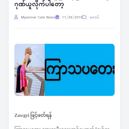
ဂုဏ်ယူလိုက်ပါတော့
Myanmar Cele News
11/29/2019
ဗေဒင်
Zawgyi ဖြင့်ဖတ်ရန်