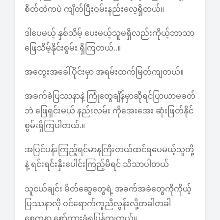
စိတ်ထဲကပဲ ကျိတ်ပြီးဝမ်းနည်းလေ့ရှိတယ်။
ဒါပေမယ့် နှစ်သိမ့် ပေးမယ့်သူမရှိလည်းကိုယ့်ဘာသာ
ဖြေသိမ့်နိုင်းစွမ်း ရှိကြတယ်..။
အတွေးအခေါ်ပိုင်းမှာ အရမ်းထက်မြတ်ကျတယ်။
အခက်ခဲပြဿနာနဲ့ ကြုံတွေချိန်မှာဆိုရင်ပြာယာမခတ်
ဘဲ ဖြေရှင်းမယ် နည်းလမ်း ကိုအေးအေး ဆုံးဖြတ်နိုင်
စွမ်းရှိကြပါတယ်.။
အပြင်ပန်းကြည့်ရင်မာနကြီးတယ်ထင်ရပေမယ့်သူတို့
နဲ့ ရင်းရင်းနှီးပေါင်းကြည့်မိရင် သိသာပါတယ်
သူငယ်ချင်း မိတ်ဆွေတွေရဲ့ အခက်အခဲတွေကိုကိုယ့်
ပြဿနာလို ဝင်ရောက်ကူညီလွန်းလို့တခါတခါ
စေတနာ စော်ကားခံရပြန်ကျတယ်။