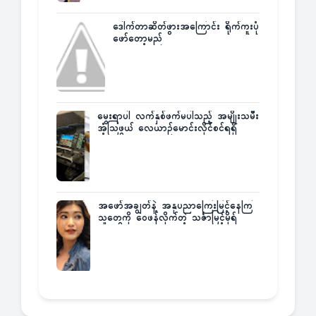
ဒေါက်တာဆိတ်ဖွားအကြောင်း ရိုက်ကူးပုံ
ဖော်တော့မည်
မွေးရာပါ လက်နှစ်ဖက်မပါသည့် အမျိုးသမီး
အံ့သြဖွယ် လေယာဉ်မောင်းလိုင်စင်ရရှိ
အဖော်အချွတ်နဲ့ အနုပညာကြေးမြင့်နေကြ
သူတွေကို ဝေဖန်လိုက်တဲ့ သင်္ဇာမြင့်မိုရ်