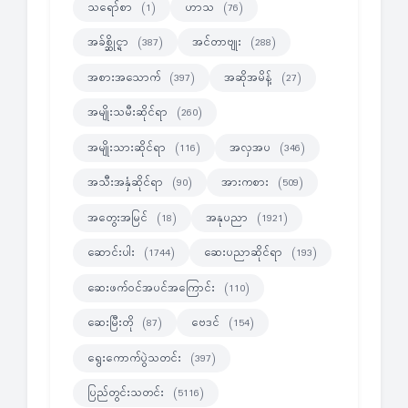
သရော်စာ
ဟာသ
(1)
(76)
အခ်စ္ဆိုင္ရာ
အင်တာဗျုး
(387)
(288)
အစားအသောက်
အဆိုအမိန့်
(397)
(27)
အမျိုးသမီးဆိုင်ရာ
(260)
အမျိုးသားဆိုင်ရာ
အလှအပ
(116)
(346)
အသီးအနှံဆိုင်ရာ
အားကစား
(90)
(509)
အတွေးအမြင်
အနုပညာ
(18)
(1921)
ဆောင်းပါး
ဆေးပညာဆိုင်ရာ
(1744)
(193)
ဆေးဖက်ဝင်အပင်အကြောင်း
(110)
ဆေးမြီးတို
ဗေဒင်
(87)
(154)
ရွေးကောက်ပွဲသတင်း
(397)
ပြည်တွင်းသတင်း
(5116)