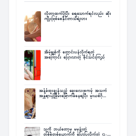
လိုတာထက်ပိုပြီး ရေသောက်ရင်လည်း ဆိုး
ကျိုးဖြစ်စေနိုင်တာသိရဲ့လား
အိမ့်ချစ်ကို တောင်းပန်လိုက်ရတဲ့
အကြောင်း ပြောလာတဲ့ ခိုင်သင်းကြည်
အနံ့ခံထူးချွန်သည့် ခွေးလေးစကမ့် အသက်
အန္တရာယ်ခြိမ်းခြောက်ခံနေရပြီး မူးယစ်ဂိုဏ်း
က ဆုကြေးထုတ်ထား
သူ့ကို ဘယ်တော့မှ မမုန်းတဲ့
တစ်စုံတစ်ယောက်ကို ပြောပြလိုက်တဲ့ G-