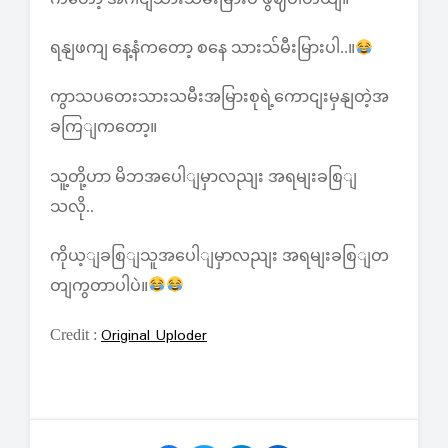
ရနျဖကျ နေ့နံကတော့ စနေ သားသ်မီးမြားပါ..။
ကွာသပတေးသားသမီးအမြားစုရဲ့ကောငျးမှနျတဲ့အ
ခကြျကတော့။
သူ့တို့ဟာ မိဘအပေါျမှာလညျး အရမျးခစြျ
သလို..
ကိုယ့ျခစြျသူအပေါျမှာလညျး အရမျးခစြျတ
တျကွတာပါပဲ။
Original Uploder
Credit :