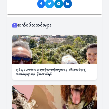
ဆက်စပ်သတင်းများ
ချစ်သူဟောင်းကတရားစွဲထားတဲ့အမှုကနေ သိန်းတစ်ရာနဲ့
အာမခံရသွားတဲ့ မိုးအောင်ရင်