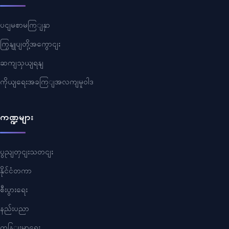
ပငျမစာမကြျနှာ
ကြှနျုပျတို့အကွောငျး
ဆကျသှယျရနျ
ကိုယျရေးအခကြျအလကျမူဝါဒ
ကဏ္ဍများ
ပွညျတှငျးသတငျး
နိုင်ငံတကာ
စီးပွားရေး
နည်းပညာ
ကနြျးမာရေး