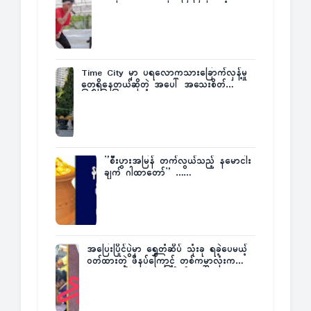
Fatt
Time City မှာ ပရလောကသားခြောက်လှန့်မှု
တွေရှိနေတယ်ဆိုတဲ့ အပေါ် အသေးစိတ်
ပြန်ပြောပြလာတဲ့ Times City Project
Director ဦးမြတ်မင်း
”စီးပွားအမြန် တက်လွယ်သည့် နမောငါး
ချက် ဂါထာတော်” ……
အပြေးပြိုင်ပွဲမှာ ရွှေတံဆိပ် သုံးခု ရခဲ့ပေမယ့်
ဝတ်ထားတဲ့ ဖိနပ်ကြောင့် တစ်ကမ္ဘာလုံးက
အံ့အားသင့်ခဲ့ရတဲ့ အဖြစ်မှန်