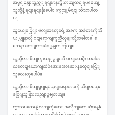
အပွငျပနျးကွည့ျရငျမာနကွီးတယျထငျရပမေယျ့
သူတို့နဲ့ ရငျးရငျးနှီးပေါငျးကွညျ့မိရငျ သိသာပါတ
ယျ
သူငယျခငြျး မိတျဆှတှေရေဲ့ အခကျအခဲတှကေိုကို
ယျ့ပွူနာလို ဝငျရောကျကူညီလှနျးလို့တခါတခါ စ
တေနာ စောျကားခံရပွနျကတြယျ။
သူ့တို့ဟာ စိတျကူးယဉျခွငျးကို မကျမောပွီး တခါတ
လတေဈယောကျထဲပဲအေးအေးဆေး²နထေိုငျခငြျ
သူလေးတှပေါပဲ။
သူ့တို့ဟာ စိတျရှုပျရမယ့ျအရာတှကေို သိပျမတှေး
ခငြျသူမြားလညျးဖွဈတယျ။
ကွာသပတေးနဲ့ လကျတှဲဖောျအလိုကျဖကျဆုံးနေ့နံ
ကတော့ အဂါငျ်သားသ်မီးမြားပဲ ဖွဈပါတယျ။