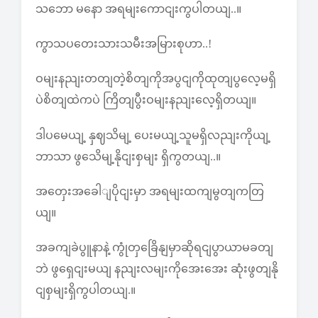
သဘော မနော အရမျးကောငျးကွပါတယျ..။
ကွာသပတေးသားသမီးအမြားစုဟာ..!
ဝမျးနညျးတတျတဲ့စိတျကိုအပွငျကိုထုတျပွလေ့မရှိ
ပဲစိတျထဲကပဲ ကြိတျပွီးဝမျးနညျးလေ့ရှိတယျ။
ဒါပမေယျ့ နှဈသိမျ့ ပေးမယျ့သူမရှိလညျးကိုယျ့
ဘာသာ ဖွသေိမျ့နိုငျးစှမျး ရှိကွတယျ..။
အတှေးအခေါျပိုငျးမှာ အရမျးထကျမွတျကတြ
ယျ။
အခကျခဲပွူနာနဲ့ ကွုံတှခြေိနျမှာဆိုရငျပွာယာမခတျ
ဘဲ ဖွရှေငျးမယျ နညျးလမျးကိုအေးအေး ဆုံးဖွတျနို
ငျစှမျးရှိကွပါတယျ.။