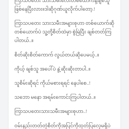
ကြာသပတေး သားသမီးလေးတစ်ယောက်နဲ့ချစ်သူ
ဖြစ်နေပြီးလား။ဒါဆိုဂုဏ်ယူလိုက်ပါတော့.!
ကြာသပတေး သားသမီးအများစုဟာ တစ်ယောက်ဆို
တစ်ယောက်ပဲ သူ့တို့စိတ်ထဲမှာ စွဲမြဲပြီး ချစ်တတ်ကြ
ပါတယ်..။
စိတ်ဆိုးစိတ်ကောက် လွယ်တယ်ဆိုပေမယ့်..။
ကိုယ့် ချစ်သူ အပေါ်ပဲ နွဲ့ဆိုးဆိုးတာပါ..။
သူစိမ်းဆိုရင် ကိုယ်မစားရရင် နေပါစေ..!
သဘော မနော အရမ်းကောင်းကြပါတယ်..။
ကြာသပတေးသားသမီးအများစုဟာ..!
ဝမ်းနည်းတတ်တဲ့စိတ်ကိုအပြင်ကိုထုတ်ပြလေ့မရှိပဲ