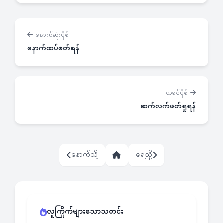
နောက်ဆုံးပို့စ်
နောက်ထပ်ဖတ်ရန်
ယခင်ပို့စ်
ဆက်လက်ဖတ်ရှုရန်
နောက်သို့
ရှေ့သို့
လူကြိုက်များသောသတင်း