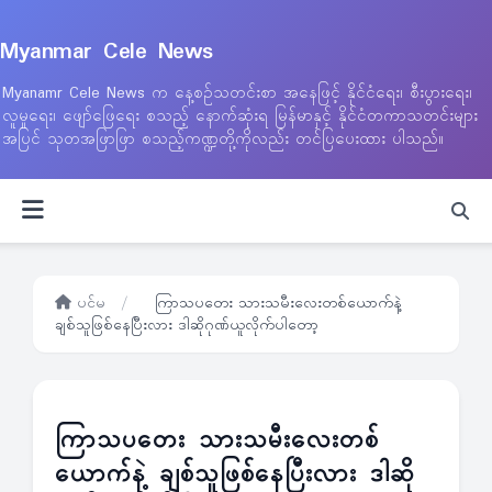
Myanmar Cele News
Myanamr Cele News က နေ့စဉ်သတင်းစာ အနေဖြင့် နိုင်ငံရေး၊ စီးပွားရေး၊
လူမှုရေး၊ ဖျော်ဖြေရေး စသည့် နောက်ဆုံးရ မြန်မာနှင့် နိုင်ငံတကာသတင်းများ
အပြင် သုတအဖြာဖြာ စသည့်ကဏ္ဍတို့ကိုလည်း တင်ပြပေးထား ပါသည်။
ပင်မ
/
ကြာသပတေး သားသမီးလေးတစ်ယောက်နဲ့
ချစ်သူဖြစ်နေပြီးလား ဒါဆိုဂုဏ်ယူလိုက်ပါတော့
ကြာသပတေး သားသမီးလေးတစ်
ယောက်နဲ့ ချစ်သူဖြစ်နေပြီးလား ဒါဆို