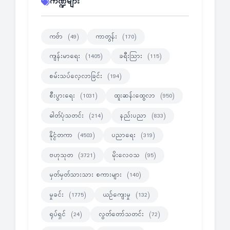
ကဏ္ဍများ
ကဗ်ာ
ကာတွန်း
(49)
(170)
ကျန်းမာရေး
ခရီးသြား
(1405)
(115)
စမ်းသပ်လေ့လာခြင်း
(194)
စီးပွားရေး
ထူးဆန်းထွေလာ
(1031)
(950)
ဓါတ်ပုံသတင်း
နည်းပညာ
(214)
(833)
နိုင္ငံတကာ
ပညာရေး
(4503)
(319)
ဗဟုသုတ
မိုးလေဝသ
(3721)
(95)
မှတ်မှတ်သားသား စကားများ
(140)
မှုခင်း
ယဉ်ကျေးမှု
(1775)
(132)
ရုပ်ရှင်
လွတ်တော်သတင်း
(24)
(72)