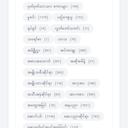
မှတ်မှတ်သားသား စကားများ
(140)
မှုခင်း
ယဉ်ကျေးမှု
(1775)
(132)
ရုပ်ရှင်
လွတ်တော်သတင်း
(24)
(72)
သရော်စာ
ဟာသ
(1)
(76)
အခ်စ္ဆိုင္ရာ
အင်တာဗျုး
(387)
(288)
အစားအသောက်
အဆိုအမိန့်
(397)
(27)
အမျိုးသမီးဆိုင်ရာ
(260)
အမျိုးသားဆိုင်ရာ
အလှအပ
(116)
(346)
အသီးအနှံဆိုင်ရာ
အားကစား
(90)
(509)
အတွေးအမြင်
အနုပညာ
(18)
(1921)
ဆောင်းပါး
ဆေးပညာဆိုင်ရာ
(1744)
(193)
ဆေးဖက်ဝင်အပင်အကြောင်း
(110)