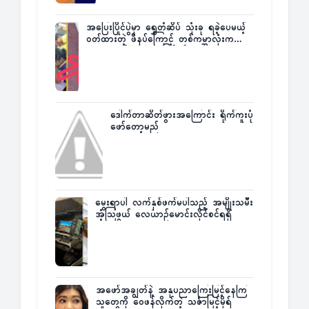
အပြေးပြိုင်ပွဲမှာ ရွှေတံဆိပ် သုံးခု ရခဲ့ပေမယ့်
ဝတ်ထားတဲ့ ဖိနပ်ကြောင့် တစ်ကမ္ဘာလုံးက
အံ့အားသင့်ခဲ့ရတဲ့ အဖြစ်မှန်
ဒေါက်တာဆိတ်ဖွားအကြောင်း ရိုက်ကူးပုံ
ဖော်တော့မည်
မွေးရာပါ လက်နှစ်ဖက်မပါသည့် အမျိုးသမီး
အံ့သြဖွယ် လေယာဉ်မောင်းလိုင်စင်ရရှိ
အဖော်အချွတ်နဲ့ အနုပညာကြေးမြင့်နေကြ
သူတွေကို ဝေဖန်လိုက်တဲ့ သင်္ဇာမြင့်မိုရ်