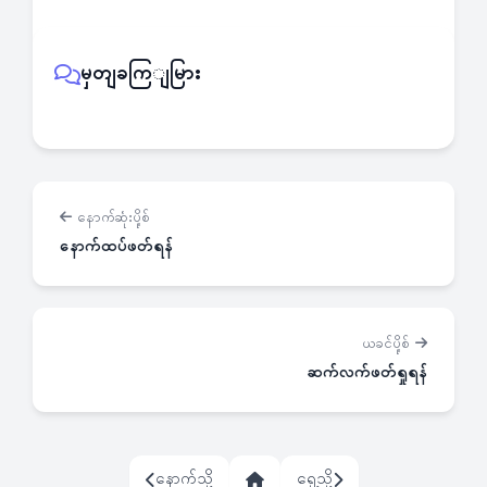
မှတျခကြျမြား
နောက်ဆုံးပို့စ်
နောက်ထပ်ဖတ်ရန်
ယခင်ပို့စ်
ဆက်လက်ဖတ်ရှုရန်
နောက်သို့
ရှေ့သို့