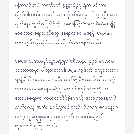
မကြာခင်မှာပဲ သင်္ဘောကို စွန့်ခွာခဲ့မှုနဲ့ ရဲက ဖမ်းဆီး
လိုက်ပါတယ်။ သင်္ဘောဘေးကို တိမ်းမှောက်သွားပြီး ဘေး
လွတ်ရာ ထွက်ပြေးနိုင်တဲ့ လမ်းကြောင်းတွေ ပိတ်နေချိန်
မှာတောင် ခရီးသည်တွေ နေရာကနေ မရွေ့ဖို့ Captain
ကပဲ ညွှန်ကြားခဲ့ပုံရတယ်လို့ သံသယရှိပါတယ်။
Sewol သင်္ဘောနစ်သွားစဉ်မှာ ခရီးသည် ၄၇၆ ယောက်
သင်္ဘောထဲမှာ ပါသွားတာပါ၊ Jeju ကျွန်းဆီ ကျောင်းသား
ရာနဲ့ချီကို လေ့လာရေးခရီး ထွက်ဖို့ ဦးဆောင်ခေါ်လာတဲ့
အထက်တန်းကျောင်းရဲ့ ဒု-ကျောင်းအုပ်ဆရာကို သ
ဘောၤနစ်ရာက ကယ်တင်နိုင်ခဲ့ပေမယ့် သောကြာနေ့ကပဲ
သူ့ကိုယ်သူ အဆုံး စီရင်သွားပါတယ်။ ဒီကနေ့ စနေနေ့မှာ
တော့ လူတွေစုဝေးပွဲ သူ့အတွက် အောက်မေ့ဖွယ်
ဆုတောင်းခဲ့ကြပါတယ်။