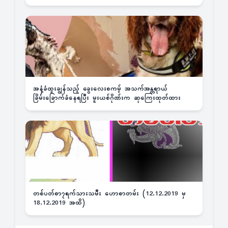
အနံ့ခံထူးချွန်သည့် ခွေးလေးစကမ့် အသက်အန္တရာယ်
ခြိမ်းခြောက်ခံနေရပြီး မူးယစ်ဂိုဏ်းက ဆုကြေးထုတ်ထား
တစ်ပတ်စာ၇ရက်သားသမီး ဟောစာတမ်း (12.12.2019 မှ
18.12.2019 အထိ)