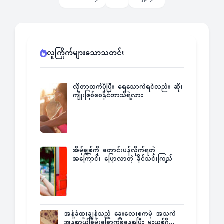
လူကြိုက်များသောသတင်း
လိုတာထက်ပိုပြီး ရေသောက်ရင်လည်း ဆိုး
ကျိုးဖြစ်စေနိုင်တာသိရဲ့လား
အိမ့်ချစ်ကို တောင်းပန်လိုက်ရတဲ့
အကြောင်း ပြောလာတဲ့ ခိုင်သင်းကြည်
အနံ့ခံထူးချွန်သည့် ခွေးလေးစကမ့် အသက်
အန္တရာယ်ခြိမ်းခြောက်ခံနေရပြီး မူးယစ်ဂိုဏ်း