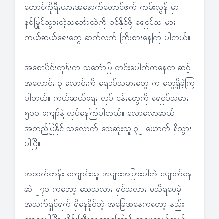
တောင်ကိုရီးယားအနောက်တောင်ဖက် ကမ်းလွန် မှာ
နစ်မြုပ်သွားတဲ့သင်္ဘောထဲကို ဝင်နိုင်ဖို့ ရေငုပ်သ မား
ကယ်ဆယ်ရေးတွေ ဆက်လက် ကြိုးစားနေကြ ပါတယ်။
အစောပိုင်းတုန်းက သင်္ဘောပြူတင်းပေါက်ကနေတ ဆင့်
အလောင်း ၃ လောင်းကို ရေငုပ်သမားတွေ က တွေ့ရှိခဲ့ကြ
ပါတယ်။ ကယ်ဆယ်ရေး လုပ် ငန်းတွေကို ရေငုပ်သမား
၅၀၀ ကျော်နဲ့ လုပ်နေကြပါတယ်။ လောလောဆယ်
အတည်ပြုနိုင် သလောက် သေဆုံးသူ ၃၂ ယောက် ရှိသွား
ပါပြီ။
အထက်တန်း ကျောင်းသူ အများအပြားပါတဲ့ ပျောက်နေ
ဆဲ ၂၇၀ ကတော့ သေသလား ရှင်သလား မသိရပေမဲ့
အသက်ရှင်ရက် ရှိနေနိုင်တဲ့ အခြေအနေကတော့ နည်း