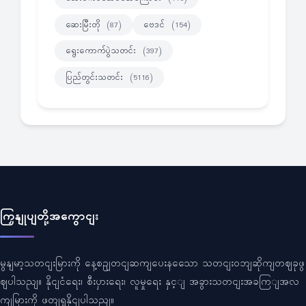
ဆေးမြီးတို
ဗေဒင်
(87)
(154)
ရွေးကောက်ပွဲသတင်း
(397)
ပြည်တွင်းသတင်း
(5116)
ကြှနျုပျတို့အကွောငျး
မွနျမာ့သတငျးမြားကို နေ့စဥျတငျဆကျပေးနသေော သတငျးဝဘျဆိုကျတဈခုဖွ
ဈပါသညျ။ နိုငျငံရေး၊ စီးပှားရေး၊ လူမှုရေး နှင့ျ အခွားသတငျးအခကြျအလ
ကျမြားကို ဖတျရှုနိုငျပါသညျ။