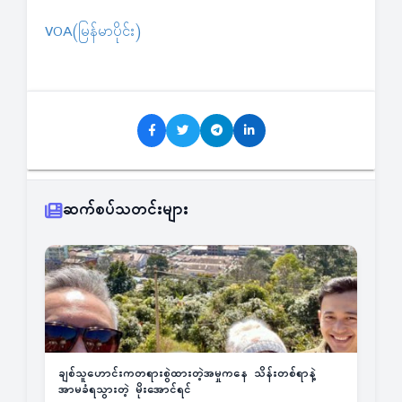
VOA(မြန်မာပိုင်း)
ဆက်စပ်သတင်းများ
ချစ်သူဟောင်းကတရားစွဲထားတဲ့အမှုကနေ သိန်းတစ်ရာနဲ့
အာမခံရသွားတဲ့ မိုးအောင်ရင်