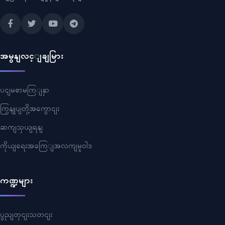
အမွနျလင့ျချမြား
ပငျမစာမကြျနှာ
ကြှနျုပျတို့အကွောငျး
ဆကျသှယျရနျ
ကိုယျရေးအခကြျအလကျမူဝါဒ
ကဏ္ဍများ
ပွညျတှငျးသတငျး