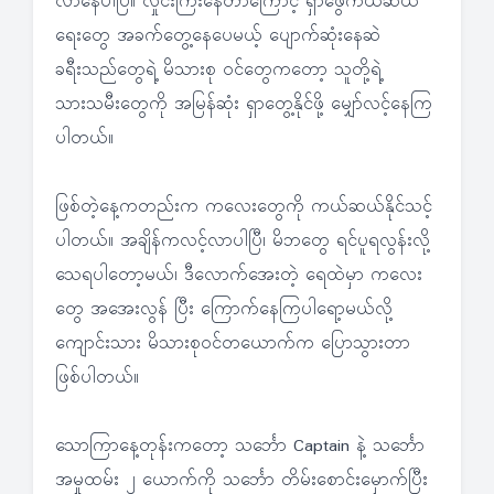
လာနေပါပြီ။ လှိုင်းကြီးနေတာကြောင့် ရှာဖွေကယ်ဆယ်
ရေးတွေ အခက်တွေ့နေပေမယ့် ပျောက်ဆုံးနေဆဲ
ခရီးသည်တွေရဲ့ မိသားစု ဝင်တွေကတော့ သူတို့ရဲ့
သားသမီးတွေကို အမြန်ဆုံး ရှာတွေ့နိုင်ဖို့ မျှော်လင့်နေကြ
ပါတယ်။
ဖြစ်တဲ့နေ့ကတည်းက ကလေးတွေကို ကယ်ဆယ်နိုင်သင့်
ပါတယ်။ အချိန်ကလင့်လာပါပြီ၊ မိဘတွေ ရင်ပူရလွန်းလို့
သေရပါတော့မယ်၊ ဒီလောက်အေးတဲ့ ရေထဲမှာ ကလေး
တွေ အအေးလွန် ပြီး ကြောက်နေကြပါရော့မယ်လို့
ကျောင်းသား မိသားစုဝင်တယောက်က ပြောသွားတာ
ဖြစ်ပါတယ်။
သောကြာနေ့တုန်းကတော့ သင်္ဘော Captain နဲ့ သင်္ဘော
အမှုထမ်း ၂ ယောက်ကို သင်္ဘော တိမ်းစောင်းမှောက်ပြီး