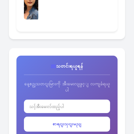
သတင်းရယူရန်
နေ့စဥျသတငျးမြားကို အီးမေးလျဖွင့ျ လကျခံရယူ
ပါ
စာရငျးသှငျးမညျ