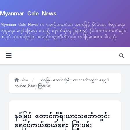
Myanmar Cele News
Myanamr Cele News က နေ့စဉ်သတင်းစာ အနေဖြင့် နိုင်ငံရေး၊ စီးပွားရေး၊
လူမှုရေး၊ ဖျော်ဖြေရေး စသည့် နောက်ဆုံးရ မြန်မာနှင့် နိုင်ငံတကာသတင်းများ
အပြင် သုတအဖြာဖြာ စသည့်ကဏ္ဍတို့ကိုလည်း တင်ပြပေးထား ပါသည်။
ပင်မ
/
နစ်မြုပ် တောင်ကိုရီးယားသင်္ဘောတွင်း ရေငုပ်
ကယ်ဆယ်ရေး ကြိုးပမ်း
နစ်မြုပ် တောင်ကိုရီးယားသင်္ဘောတွင်း
ရေငုပ်ကယ်ဆယ်ရေး ကြိုးပမ်း