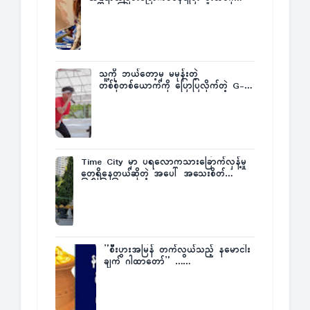
က ဆုကြေးထုတ်ထား
သူ့ကို ဘယ်တော့မှ မမုန်းတဲ့
တစ်စုံတစ်ယောက်ကို ပြောပြလိုက်တဲ့ G-
Fatt
Time City မှာ ပရလောကသားခြောက်လှန့်မှု
တွေရှိနေတယ်ဆိုတဲ့ အပေါ် အသေးစိတ်
ပြန်ပြောပြလာတဲ့ Times City Project
Director ဦးမြတ်မင်း
”စီးပွားအမြန် တက်လွယ်သည့် နမောငါး
ချက် ဂါထာတော်” ……