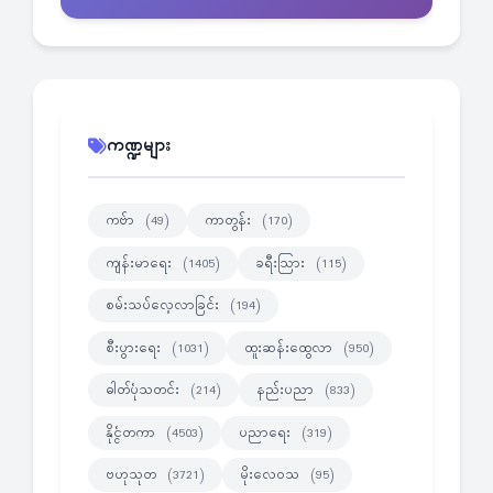
ကဏ္ဍများ
ကဗ်ာ
ကာတွန်း
(49)
(170)
ကျန်းမာရေး
ခရီးသြား
(1405)
(115)
စမ်းသပ်လေ့လာခြင်း
(194)
စီးပွားရေး
ထူးဆန်းထွေလာ
(1031)
(950)
ဓါတ်ပုံသတင်း
နည်းပညာ
(214)
(833)
နိုင္ငံတကာ
ပညာရေး
(4503)
(319)
ဗဟုသုတ
မိုးလေဝသ
(3721)
(95)