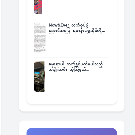
အဖြစ်မှန်
Now&Ever လက်စွပ်နဲ့
အောင်သပြေ ရတနာရွှေဆိုင်တို့
ကြားက ပြဿနာဂယက်
မွေးရာပါ လက်နှစ်ဖက်မပါသည့်
အမျိုးသမီး အံ့သြဖွယ်
လေယာဉ်မောင်းလိုင်စင်ရရှိ