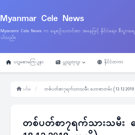
Myanmar Cele News
Myanamr Cele News က နေ့စဉ်သတင်းစာ အနေဖြင့် နိုင်ငံရေး၊ စီးပွားရ
ပါသည်။
ပငျမစာမကြျနှာ
ပွညျတှငျး
နိုင်ငံတကာ
ပင်မ
/
တစ်ပတ်စာ၇ရက်သားသမီး ဟောစာတမ်း (12.12.2019 မ
တစ်ပတ်စာ၇ရက်သားသမီး ဟ