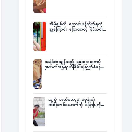
အိမ့်ချစ်ကို တောင်းပန်လိုက်ရတဲ့
အကြောင်း ပြောလာတဲ့ ခိုင်သင်း
ကြည်
အနံ့ခံထူးချွန်သည့် ခွေးလေးစကမ့်
အသက်အန္တရာယ်ခြိမ်းခြောက်ခံနေရ
ပြီး မူးယစ်ဂိုဏ်းက ဆုကြေး
ထုတ်ထား
သူ့ကို ဘယ်တော့မှ မမုန်းတဲ့
တစ်စုံတစ်ယောက်ကို ပြောပြလိုက်
တဲ့ G-Fatt