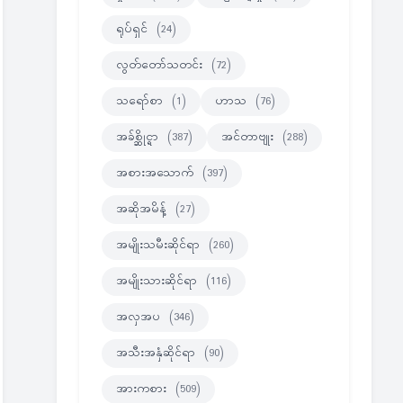
ရုပ်ရှင်
(24)
လွတ်တော်သတင်း
(72)
သရော်စာ
(1)
ဟာသ
(76)
အခ်စ္ဆိုင္ရာ
(387)
အင်တာဗျုး
(288)
အစားအသောက်
(397)
အဆိုအမိန့်
(27)
အမျိုးသမီးဆိုင်ရာ
(260)
အမျိုးသားဆိုင်ရာ
(116)
အလှအပ
(346)
အသီးအနှံဆိုင်ရာ
(90)
အားကစား
(509)