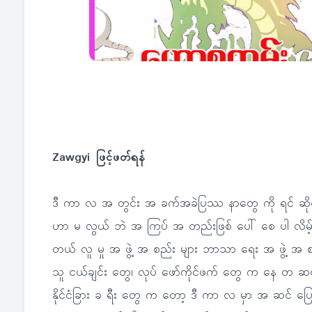
Zawgyi ဖြင့်ဖတ်ရန်
ဒီ ကာ လ အ တွင်း အ ခက်အခဲပြဿ နာတွေ ကို ရင် ဆိုင်
ဟာ မ လွယ် ဘဲ အ ကြပ် အ တည်းဖြစ် ပေါ် စေ ပါ လိမ့် 
တယ် လူ မှု အ ဖွဲ့ အ စည်း များ ဘာသာ ရေး အ ဖွဲ့ အ
သူ ငယ်ချင်း တွေ၊ လုပ် ဖော်ကိုင်ဖက် တွေ က နေ 
နိုင်ငံခြား ခ ရီး တွေ က တော့ ဒီ ကာ လ မှာ အ ဆင် ပ