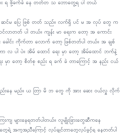
ား ရ ဖို့ခက်ခဲ နေ တတ်တ သ ဘောတွေ့ရ ပါ တယ်
ာ့ အ ဆင်မ ပြေ ဖြစ် တတ် သည်။ လက်ရှိ ပင် မ အ လုပ် တွေ က
ေ ဝင်လာတတ် ပါ တယ်။ ကျန်း မာ ရေးက တော့ အ ကောင်း
ပြီး ခေါင်း ကိုက်တာ လောက် တော့ ဖြစ်တတ်ပါ တယ်။ အ ချစ်
ာ လ ပါ ပဲ။ အိမ် ထောင် ရေး မှာ တော့ အိမ်ထောင် ဘက်နဲ့
ရေး မှာ တော့ စိတ်စု စည်း ရ ခက် ခဲ တာကြောင့် အ နည်း ငယ်
ည်းနေ မည်။ ယ တြာ မိ ဘ တွေ ကို အား ဆေး ဝယ်လှူ လိုက်
န်ကြေးကျ များနေရတတ်ပါတယ်။ လူမျိုးခြားတွေဆီကနေ
ဲ့ အကူအညီကြောင့် လုပ်ချင်တာတွေလုပ်ခွင့်ရ နေတတ်ပါ