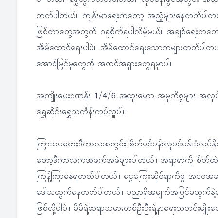
ပါ တယ်။ ရွှေထွက်တတ်ပါတယ်။ လုပ်ငန်းခွင်အတွင်း အထ
တတ်ပါတယ်။ ကျန်းမာရေးကတော့ အညံ့များနေတတ်ပါတယ်။ ရ
ဖြစ်တာတွေအတွက် ဂရုစိုက်ရပါလိမ့်မယ်။ အချစ်ရေ
အိမ်ထောင်ရေးပါပဲ။ အိမ်ထောင်ရေးသောကများတတ်ပါတယ
အောင်မြင်မှုတွေကို အထင်အရှားတွေ့ရမှာပါ။
အကျိုးပေးဂဏန်း 1/4/6 အထူးဟော အမှုကိစ္စများ အလ
ရွှေဆိုင်းရွှေသင်္ကန်းကပ်လှူပါ။
ကြာသပတေးဒီကာလအတွင်း စိတ်ပင်ပန်းလူပင်ပန်းခံလုပ်နိုင်မ
တော့ဒီကာလကအခက်အခဲများပါတယ်။ အရာရာကို စိတ်ထဲဝေဖန်ပို
ကြန့်ကြာနေရတတ်ပါတယ်။ ငွေကြေးဆိုင်ရာကိစ္စ အ၀၀အ
ဒေါသထွက်နေတတ်ပါတယ်။ ပညာရှိအမျက်အပြင်မထွက်နဲ့ဆိုသလိ
ဖြစ်လို့ပါပဲ။ မိမိရဲ့ဆရာသမားတစ်ဦးဦးရဲ့နာရေးသတင်းမျ