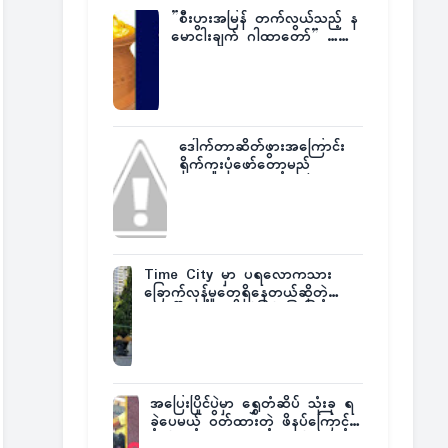
”စီးပွားအမြန် တက်လွယ်သည့် န
မောငါးချက် ဂါထာတော်” ……
ဒေါက်တာဆိတ်ဖွားအကြောင်း
ရိုက်ကူးပုံဖော်တော့မည်
Time City မှာ ပရလောကသား
ခြောက်လှန့်မှုတွေရှိနေတယ်ဆိုတဲ့
အပေါ် အသေးစိတ်ပြန်ပြောပြလာတဲ့
Times City Project Director ဦး
မြတ်မင်း
အပြေးပြိုင်ပွဲမှာ ရွှေတံဆိပ် သုံးခု ရ
ခဲ့ပေမယ့် ဝတ်ထားတဲ့ ဖိနပ်ကြောင့်
တစ်ကမ္ဘာလုံးက အံ့အားသင့်ခဲ့ရတဲ့