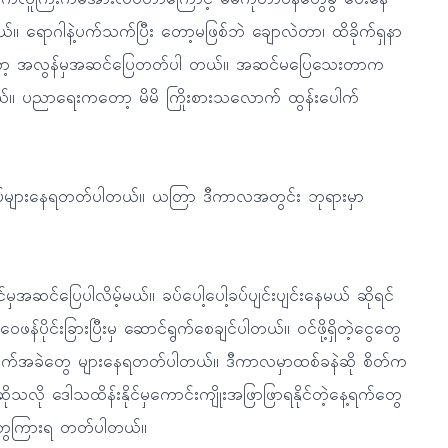
က်လူကြီးကမအားလပ်တာကြောင့် မိမိကိုတာဝန်တွေခွဲ ပေးနေ
ောဂါနဲ့ပက်သက်ပြီး တော့မဖြစ်ဘဲ ချောလဲတာ၊ ထိခိုက်ရှနာ
းကတော့ အလွန်မှအဆင်ပြေတတ်ပါ တယ်။ အဆင်မပြေသေးတာက
်။ ပညာရေးကတော့ မိမိ ကြိုးစားသလောက် ထွန်းပေါက်
ုပ်များနေရတတ်ပါတယ်။ ယတြာ ဒီကာလအတွင်း ဘုရားမှာ
ှအဆင်ပြေပါလိမ့်မယ်။ ခပ်ပေါ့ပေါ့ခပ်ပျင်းပျင်းနေမယ် ဆိုရင်
င်းခြားပြီးမှ ဆောင်ရွက်စေချင်ပါတယ်။ ဝင်ဖို့ရှိတဲ့ငွေတွေ
ခက်အခဲတွေ များနေရတတ်ပါတယ်။ ဒီကာလမှာထစ်ခနဲဆို စိတ်က
ု ဒေါသထိန်းနိုင်မှကောင်းကျိုးအဖြာဖြာရနိုင်တဲ့နေ့ရက်တွေ
ိုးတွေကြားရ တတ်ပါတယ်။