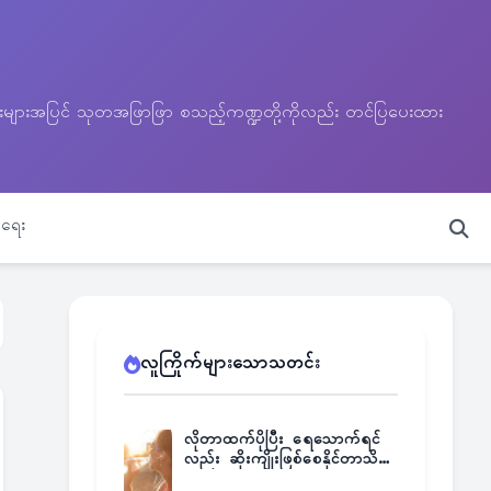
သတင်းများအပြင် သုတအဖြာဖြာ စသည့်ကဏ္ဍတို့ကိုလည်း တင်ပြပေးထား
ရေး
လူကြိုက်များသောသတင်း
လိုတာထက်ပိုပြီး ရေသောက်ရင်
လည်း ဆိုးကျိုးဖြစ်စေနိုင်တာသိရဲ့
လား