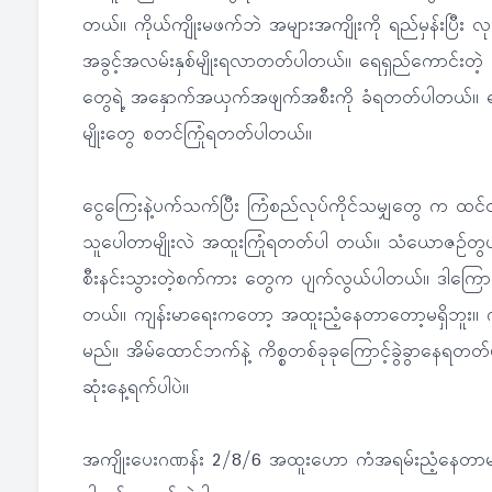
တယ်။ ကိုယ်ကျိုးမဖက်ဘဲ အများအကျိုးကို ရည်မှန်းပြီး လု
အခွင့်အလမ်းနှစ်မျိုးရလာတတ်ပါတယ်။ ရေရှည်ကောင်းတဲ့ အခ
တွေရဲ့ အနှောက်အယှက်အဖျက်အစီးကို ခံရတတ်ပါတယ်။ ရပ်ဝေးသ
မျိုးတွေ စတင်ကြုံရတတ်ပါတယ်။
ငွေကြေးနဲ့ပက်သက်ပြီး ကြံစည်လုပ်ကိုင်သမျှတွေ က ထင်တ
သူပေါတာမျိုးလဲ အထူးကြုံရတတ်ပါ တယ်။ သံယောဇဉ်တွယ်တ
စီးနင်းသွားတဲ့စက်ကား တွေက ပျက်လွယ်ပါတယ်။ ဒါကြောင့
တယ်။ ကျန်းမာရေးကတော့ အထူးညံ့နေတာတော့မရှိဘူး။ ကို
မည်။ အိမ်ထောင်ဘက်နဲ့ ကိစ္စတစ်ခုခုကြောင့်ခွဲခွာနေရ
ဆုံးနေ့ရက်ပါပဲ။
အကျိုးပေးဂဏန်း 2/8/6 အထူးဟော ကံအရမ်းညံ့နေတာမျို