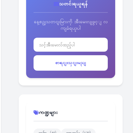
သတင်းရယူရန်
နေ့စဥျသတငျးမြားကို အီးမေးလျဖွင့ျ လ
ကျခံရယူပါ
စာရငျးသှငျးမညျ
ကဏ္ဍများ