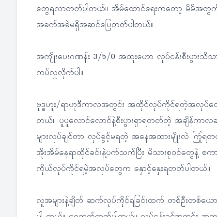
တွေရလာတတ်ပါတယ်။ အိမ်ထောင်ရေးကတော့ မိမိအတွက်စိ
အခက်အခဲမရှိအဆင်ပြေတတ်ပါတယ်။
အကျိုးပေးဂဏန်း 3/5/0 အထူးဟော လုပ်ငန်းစီးပွားသိသာ
ကပ်လှူလိုက်ပါ။
ဗုဒ္ဓဟူး/ရာဟုဒီကာလအတွင်း အထိုင်လုပ်ကိုင်ရတဲ့အလု
တယ်။ ပူပူလောင်လောင်နဲ့စီးပွားရှာရတတ်တဲ့ အချိန်ကာလဆိ
များလုပ်ချင်တာ လုပ်ခွင့်မရတဲ့ အနေအထားမျိုးလဲ ကြုံ
အိုးအိမ်နေရာထိုင်ခင်းနဲ့ပက်သက်ပြီး မိသားစုဝင်တွေနဲ့ စ
ကိုယ်လုပ်ကိုင်ရမဲ့အလုပ်တွေက နှောင့်နှေးရတတ်ပါတယ်။
လူအများနဲ့ချိတ် ဆက်လုပ်ကိုင်ရခြင်းထက် တစ်ဦးတစ်ယောက်ထ