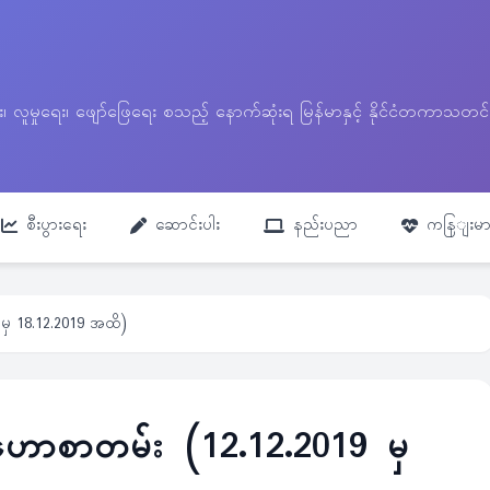
ေး၊ လူမှုရေး၊ ဖျော်ဖြေရေး စသည့် နောက်ဆုံးရ မြန်မာနှင့် နိုင်ငံတကာ
စီးပွားရေး
ဆောင်းပါး
နည်းပညာ
ကနြျးမာ
ှ 18.12.2019 အထိ)
ောစာတမ်း (12.12.2019 မှ