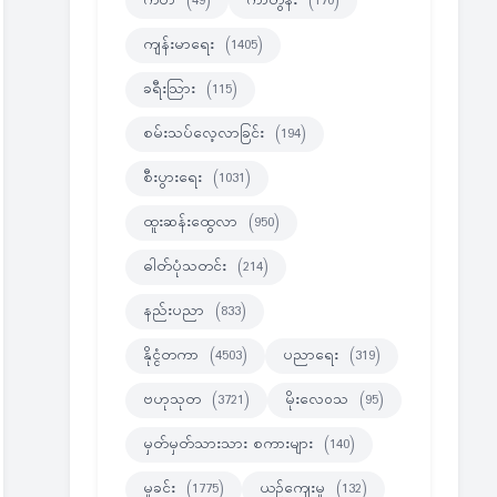
ကဗ်ာ
(49)
ကာတွန်း
(170)
ကျန်းမာရေး
(1405)
ခရီးသြား
(115)
စမ်းသပ်လေ့လာခြင်း
(194)
စီးပွားရေး
(1031)
ထူးဆန်းထွေလာ
(950)
ဓါတ်ပုံသတင်း
(214)
နည်းပညာ
(833)
နိုင္ငံတကာ
(4503)
ပညာရေး
(319)
ဗဟုသုတ
(3721)
မိုးလေဝသ
(95)
မှတ်မှတ်သားသား စကားများ
(140)
မှုခင်း
(1775)
ယဉ်ကျေးမှု
(132)