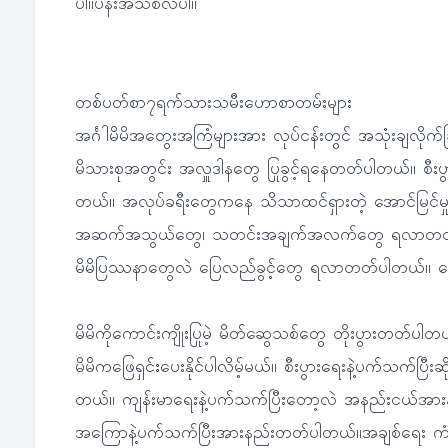
ပါ။ပန်းအသစ်လဲပါ။
တစ်ပတ်စာ၇ရက်သားသမီးဟောစာတမ်းများ
အင်္ဂါမိမိအတွေးအကြံများအား လုပ်ငန်းတွင် အသုံးချလိုက်ခြ
မိသားစုအတွင်း အလှူဒါနတွေ ပြုခွင့်ရနေတတ်ပါတယ်။ စ
တယ်။ အလုပ်ခရီးတွေကနေ သိသာထင်ရှားတဲ့ အောင်မြင်မှ
အဆက်အသွယ်တွေ၊ သတင်းအချက်အလက်တွေ ရလာတတ်ပါတယ်
မိမိပြဿနာတွေလဲ ပြေလည်ခွင့်တွေ ရလာတတ်ပါတယ်။ ဈေ
မိမိကိုကောင်းကျိုးပြုမဲ့ မိတ်ဆွေသစ်တွေ တိုးပွားတ
မိမိကဖြေရှင်းပေးနိုင်ပါလိမ့်မယ်။ စီးပွားရေးနဲ့ပက်သက်ပြီးဆ
တယ်။ ကျန်းမာရေးနဲ့ပက်သက်ပြီးတော့လဲ အနည်းငယ်အား
အကြောနဲ့ပက်သက်ပြီးအားနည်းတတ်ပါတယ်။အချစ်ရေး ကံ က