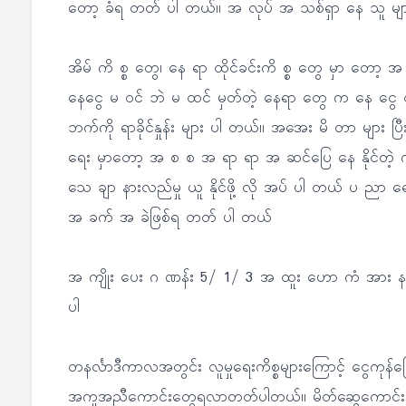
တော့ ခံရ တတ် ပါ တယ်။ အ လုပ် အ သစ်ရှာ နေ သူ မျ
အိမ် ကိ စ္စ တွေ၊ နေ ရာ ထိုင်ခင်းကိ စ္စ တွေ မှာ တေ
နေငွေ မ ဝင် ဘဲ မ ထင် မှတ်တဲ့ နေရာ တွေ က နေ ငွ
ဘက်ကို ရာခိုင်နှုန်း များ ပါ တယ်။ အအေး မိ တာ များ 
ရေး မှာတော့ အ စ စ အ ရာ ရာ အ ဆင်ပြေ နေ နိုင်တဲ့ က
သေ ချာ နားလည်မှု ယူ နိုင်ဖို့ လို အပ် ပါ တယ် ပ ညာ 
အ ခက် အ ခဲဖြစ်ရ တတ် ပါ တယ်
အ ကျိုး ပေး ဂ ဏန်း 5/ 1/ 3 အ ထူး ဟော ကံ အား န
ပါ
တနင်္လာဒီကာလအတွင်း လူမှုရေးကိစ္စများကြောင့် ငွေကု
အကူအညီကောင်းတွေရလာတတ်ပါတယ်။ မိတ်ဆွေကောင်းတွေရ