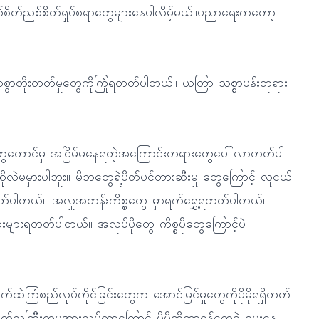
တ်ညစ်စိတ်ရှုပ်စရာတွေများနေပါလိမ့်မယ်။ပညာရေးကတော့
စွာတိုးတတ်မှုတွေကိုကြုံရတတ်ပါတယ်။ ယတြာ သစ္စာပန်းဘုရား
ပ်တွေတောင်မှ အငြိမ်မနေရတဲ့အကြောင်းတရားတွေပေါ်လာတတ်ပါ
ုလဲမမှားပါဘူး။ မိဘတွေရဲ့ပိတ်ပင်တားဆီးမှု တွေကြောင့် လူငယ်
ရတတ်ပါတယ်။ အလှူအတန်းကိစ္စတွေ မှာရက်ရွှေ့ရတတ်ပါတယ်။
ကားများရတတ်ပါတယ်။ အလုပ်ပိုတွေ ကိစ္စပိုတွေကြောင့်ပဲ
ဲကြံစည်လုပ်ကိုင်ခြင်းတွေက အောင်မြင်မှုတွေကိုပိုမိုရရှိတတ်