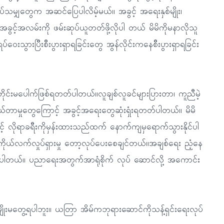
ပ်သမျှတွေက အဆင်ပြေပါလိမ့်မယ်။ အခွင့် အရေးနှစ်မျိုး၊
ွင့်အလမ်းကို ဖမ်းဆုပ်ယူတတ်ဖို့လိုပါ တယ် မိမိကိုမနာလိုသူ
ွားပြီးစီးပွားရှာရခြင်းတွေ အွန်လိုင်းကနေစီးပွားရှာရခြင်း
ိုင်းမပေါက်ဖြစ်ရတတ်ပါတယ်။လူချစ်လူခင်များပြားတာ၊ ကူညီမဲ့
ာမှုတွေကြောင့် အခွင့်အရေးတွေဆုံးရှုံးရတတ်ပါတယ်။ မိမိ
် လိုရာခရီးကိုမှန်းထားသည်ထက် နောက်ကျမှရောက်သွားနိုင်ပါ
ယ်လက်လှုပ်ရှားမှု တော့လုပ်ပေးစေချင်တယ်။အချစ်ရေး ညံ့နေ
တတ်ပါတယ်။ ပညာရေးအတွက်အာရုံစိုက် လုပ် ဆောင်လို့ အကောင်း
းမတွေ့ရပါဘူး။ ယတြာ အိမ်ကဘုရားဆောင်ကိုသန့်ရှင်းရေးလုပ်