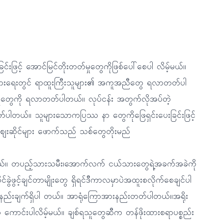
င်းဖြင့် အောင်မြင်တိုးတတ်မှုတွေကိုဖြစ်ပေါ်စေပါ လိမ့်မယ်။
ီးပွားရေးတွင် ရာထူးကြီးသူများ၏ အကူအညီတွေ ရလာတတ်ပါ
ုတွေကို ရလာတတ်ပါတယ်။ လုပ်ငန်း အတွက်လိုအပ်တဲ့
။ သူများသောကပြဿ နာ တွေကိုဖြေရှင်းပေးခြင်းဖြင့်
းဆိုင်များ ဖောက်သည် သစ်တွေတိုးမည်
တ်ပါတယ်။ တပည့်သားသမီး၊အောက်လက် ငယ်သားတွေရဲ့အခက်အခဲကို
ိုင်ခွဲဖွင့်ချင်တာမျိုးတွေ ရှိရင်ဒီကာလမှာပဲအထူးစလိုက်စေချင်ပါ
နည်းချက်ရှိပါ တယ်။ အာရုံကြောအားနည်းတတ်ပါတယ်။အရိုး
ောင်းပါလိမ့်မယ်။ ချစ်ရသူတွေဆီက တန်ဖိုးထားစရာပစ္စည်း