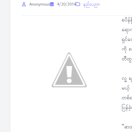
Anonymous
4/20/2014
နည်းပညာ
စပိန်
ရောက
ရှင်
ကို ၈
တီထွ
လူ့ 
မယ့် 
တစ်ရ
ပြန်ခ
“ဓာတု