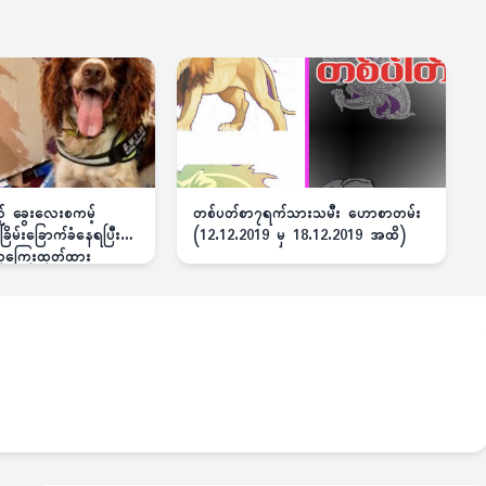
ည့် ခွေးလေးစကမ့်
တစ်ပတ်စာ၇ရက်သားသမီး ဟောစာတမ်း
ိမ်းခြောက်ခံနေရပြီး
(12.12.2019 မှ 18.12.2019 အထိ)
 ဆုကြေးထုတ်ထား