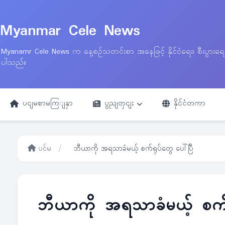
Myanmar Cele News
Myanamr Cele News က နေ့စဉ်သတင်းစာ အနေဖြင့် နိုင်ငံရေး၊ စီးပွားရ
ပါသည်။
ပငျမစာမကြျနှာ
ပွညျတှငျး
နိုင်ငံတကာ
ပင်မ
/
ဘီယာကို အရသာခံမယ့် စက်ရုပ်တွေ ပေါ်ပြီ
ဘီယာကို အရသာခံမယ့် စက်ရ