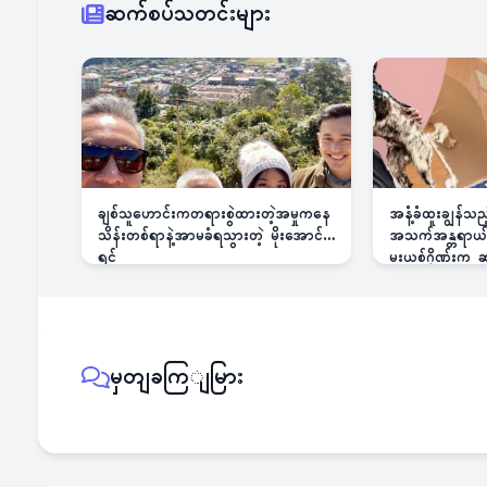
ဆက်စပ်သတင်းများ
ချစ်သူဟောင်းကတရားစွဲထားတဲ့အမှုကနေ
အနံ့ခံထူးချွန်သ
သိန်းတစ်ရာနဲ့အာမခံရသွားတဲ့ မိုးအောင်
အသက်အန္တရာယ်ခြ
ရင်
မူးယစ်ဂိုဏ်းက
မှတျခကြျမြား