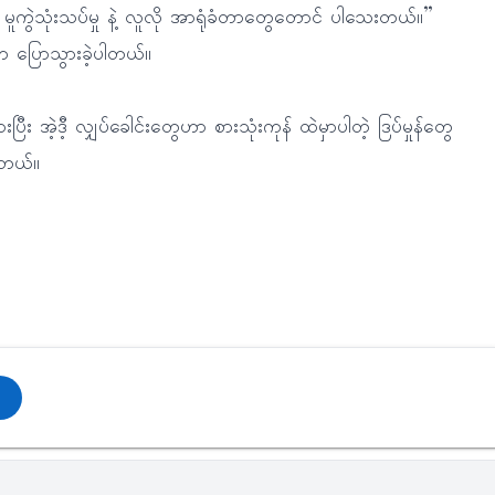
မူကွဲသုံးသပ်မှု နဲ့ လူလို အာရုံခံတာတွေတောင် ပါသေးတယ်။”
 ပြောသွားခဲ့ပါတယ်။
ြီး အဲ့ဒီ့ လျှပ်ခေါင်းတွေဟာ စားသုံးကုန် ထဲမှာပါတဲ့ ဒြပ်မှုန်တွေ
ပါတယ်။