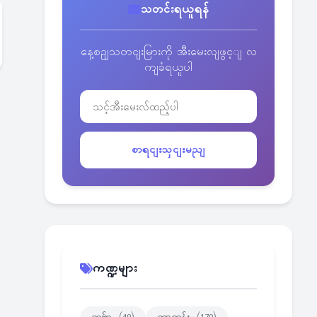
သတင်းရယူရန်
နေ့စဥျသတငျးမြားကို အီးမေးလျဖွင့ျ လ
ကျခံရယူပါ
စာရငျးသှငျးမညျ
ကဏ္ဍများ