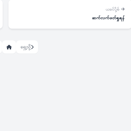
ယခင်ပို့စ်
ဆက်လက်ဖတ်ရှုရန်
ရှေ့သို့