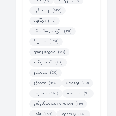
ကဗ်ာ
(49)
ကာတွန်း
(170)
ကျန်းမာရေး
(1405)
ခရီးသြား
(115)
စမ်းသပ်လေ့လာခြင်း
(194)
စီးပွားရေး
(1031)
ထူးဆန်းထွေလာ
(950)
ဓါတ်ပုံသတင်း
(214)
နည်းပညာ
(833)
နိုင္ငံတကာ
(4503)
ပညာရေး
(319)
ဗဟုသုတ
(3721)
မိုးလေဝသ
(95)
မှတ်မှတ်သားသား စကားများ
(140)
မှုခင်း
(1775)
ယဉ်ကျေးမှု
(132)