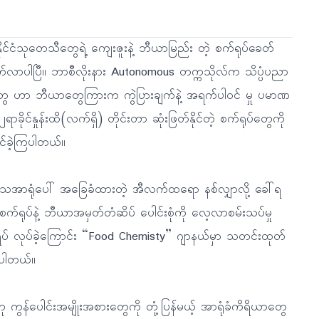
နိုင်ငံသုတေသီတွေရဲ့ ကျေးဇူးနဲ့ ဘီယာမြည်း တဲ့ စက်ရုပ်ခေတ်
်လာပါပြီ။ ဘာစီလိုးနား Autonomous တက္ကသိုလ်က သိပ္ပံပညာ
တွေ ဟာ ဘီယာတွေကြားက ကွဲပြားချက်နဲ့ အရက်ပါဝင် မှု ပမာဏ
၂ရာခိုင်နှုန်းထိ(လက်ရှိ) တိုင်းတာ ဆုံးဖြတ်နိုင်တဲ့ စက်ရုပ်တွေကို
င်ခဲ့ကြပါတယ်။
ရသအာရုံပေါ် အခြေခံထားတဲ့ အီလက်ထရော နစ်လျှာလို့ ခေါ်ရ
စက်ရုပ်နဲ့ ဘီယာအမှတ်တံဆိပ် ပေါင်းစုံကို လေ့လာစမ်းသပ်မှု
ပ် လုပ်ခဲ့ကြောင်း “Food Chemisty” ဂျာနယ်မှာ သတင်းထုတ်
ဲ့ပါတယ်။
 ကွန်ပေါင်းအမျိုးအစားတွေကို တုံ့ပြန်မယ့် အာရုံခံကိရိယာတွေ