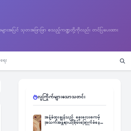
သတင်းများအပြင် သုတအဖြာဖြာ စသည့်ကဏ္ဍတို့ကိုလည်း တင်ပြပေးထား
ရေး
လူကြိုက်များသောသတင်း
အနံ့ခံထူးချွန်သည့် ခွေးလေးစကမ့်
အသက်အန္တရာယ်ခြိမ်းခြောက်ခံနေရ
ပြီး မူးယစ်ဂိုဏ်းက ဆုကြေး