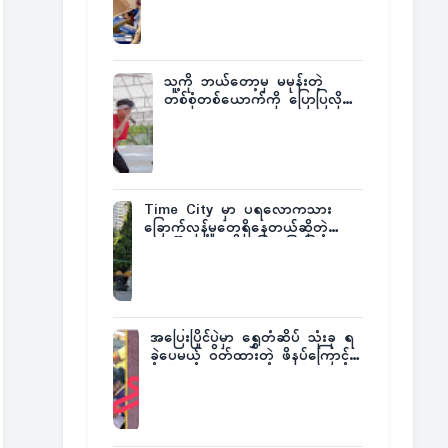
ထုတ်ထား
သူ့ကို ဘယ်တော့မှ မမုန်းတဲ့
တစ်စုံတစ်ယောက်ကို ပြောပြလိုက်
တဲ့ G-Fatt
Time City မှာ ပရလောကသား
ခြောက်လှန့်မှုတွေရှိနေတယ်ဆိုတဲ့
အပေါ် အသေးစိတ်ပြန်ပြောပြလာတဲ့
Times City Project Director ဦး
မြတ်မင်း
အပြေးပြိုင်ပွဲမှာ ရွှေတံဆိပ် သုံးခု ရ
ခဲ့ပေမယ့် ဝတ်ထားတဲ့ ဖိနပ်ကြောင့်
တစ်ကမ္ဘာလုံးက အံ့အားသင့်ခဲ့ရတဲ့
အဖြစ်မှန်