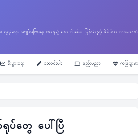
ေး၊ လူမှုရေး၊ ဖျော်ဖြေရေး စသည့် နောက်ဆုံးရ မြန်မာနှင့် နိုင်ငံတကာ
စီးပွားရေး
ဆောင်းပါး
နည်းပညာ
ကနြျးမာ
ုပ်တွေ ပေါ်ပြီ