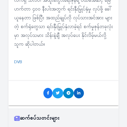
လက်ရှိ သီလဝါ အထူးစီးပွားရေးဇုန်ရဲ့ ပထမအဆင့် မြေ
ဟက်တာ ၄၀၀ နီးပါးအတွက် ရင်းနှီးမြှုပ်နှံမှု လုပ်ဖို့ ခေါ်
ယူနေတာ ဖြစ်ပြီး အထည်ချုပ်လို လုပ်သားအင်အား များ
တဲ့ စက်ရုံတွေသာ ရင်းနှီးမြှုပ်နှံလာခဲ့ရင် စက်မှုဇုန်တခုလုံး
မှာ အလုပ်သမား သိန်းနဲ့ချီ အလုပ်ပေး နိုင်လိမ့်မယ်လို့
သူက ဆိုပါတယ်။
DVB
ဆက်စပ်သတင်းများ