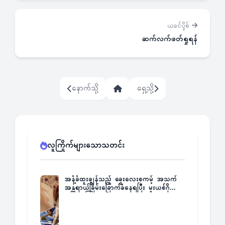
ယခင်ပို့စ်
ဆက်လက်ဖတ်ရှုရန်
နောက်သို့
ရှေ့သို့
လူကြိုက်များသောသတင်း
အနံ့ခံထူးချွန်သည့် ခွေးလေးစကမ့် အသက်
အန္တရာယ်ခြိမ်းခြောက်ခံနေရပြီး မူးယစ်ဂိုဏ်း
က ဆုကြေးထုတ်ထား