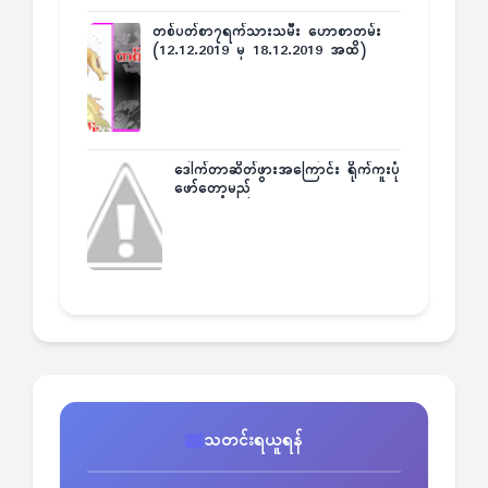
တစ်ပတ်စာ၇ရက်သားသမီး ဟောစာတမ်း
(12.12.2019 မှ 18.12.2019 အထိ)
ဒေါက်တာဆိတ်ဖွားအကြောင်း ရိုက်ကူးပုံ
ဖော်တော့မည်
သတင်းရယူရန်