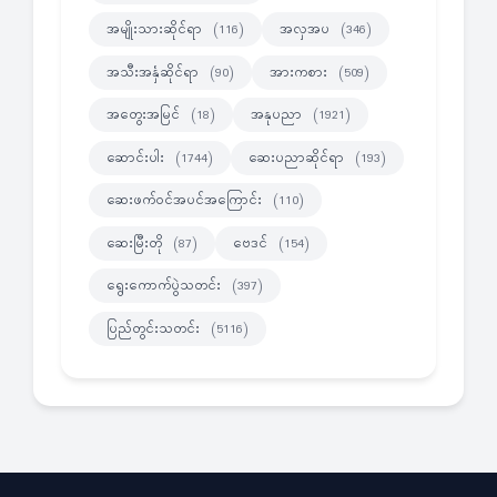
အမျိုးသားဆိုင်ရာ
အလှအပ
(116)
(346)
အသီးအနှံဆိုင်ရာ
အားကစား
(90)
(509)
အတွေးအမြင်
အနုပညာ
(18)
(1921)
ဆောင်းပါး
ဆေးပညာဆိုင်ရာ
(1744)
(193)
ဆေးဖက်ဝင်အပင်အကြောင်း
(110)
ဆေးမြီးတို
ဗေဒင်
(87)
(154)
ရွေးကောက်ပွဲသတင်း
(397)
ပြည်တွင်းသတင်း
(5116)