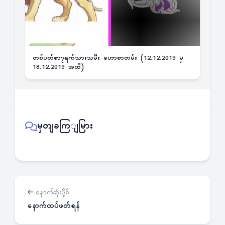
တစ်ပတ်စာ၇ရက်သားသမီး ဟောစာတမ်း (12.12.2019 မှ
18.12.2019 အထိ)
မှတျခကြျမြား
နောက်ဆုံးပို့စ်
နောက်ထပ်ဖတ်ရန်