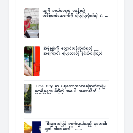
သူ့ကို ဘယ်တော့မှ မမုန်းတဲ့
တစ်စုံတစ်ယောက်ကို ပြောပြလိုက်တဲ့ G-
Fatt
အိမ့်ချစ်ကို တောင်းပန်လိုက်ရတဲ့
အကြောင်း ပြောလာတဲ့ ခိုင်သင်းကြည်
Time City မှာ ပရလောကသားခြောက်လှန့်မှု
တွေရှိနေတယ်ဆိုတဲ့ အပေါ် အသေးစိတ်
ပြန်ပြောပြလာတဲ့ Times City Project
Director ဦးမြတ်မင်း
”စီးပွားအမြန် တက်လွယ်သည့် နမောငါး
ချက် ဂါထာတော်” ……