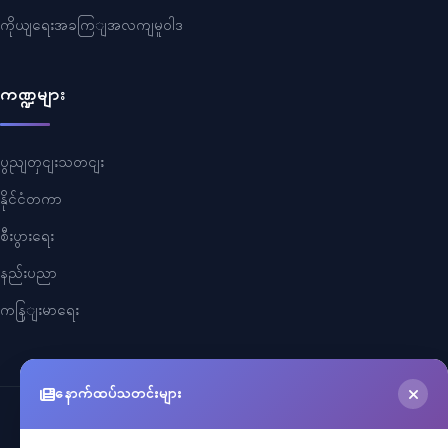
ကိုယျရေးအခကြျအလကျမူဝါဒ
ကဏ္ဍများ
ပွညျတှငျးသတငျး
နိုင်ငံတကာ
စီးပွားရေး
နည်းပညာ
ကနြျးမာရေး
နောက်ထပ်သတင်းများ
©
2026
Myanmar Cele News
. All Rights Reserved.