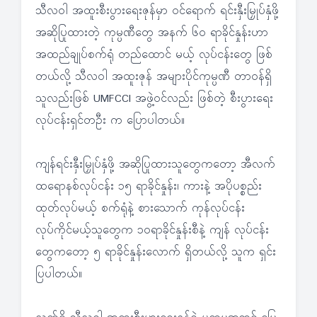
သီလဝါ အထူးစီးပွားရေးဇုန်မှာ ဝင်ရောက် ရင်းနှီးမြှုပ်နှံဖို့
အဆိုပြုထားတဲ့ ကုမ္ပဏီတွေ အနက် ၆၀ ရာခိုင်နှုန်းဟာ
အထည်ချုပ်စက်ရုံ တည်ထောင် မယ့် လုပ်ငန်းတွေ ဖြစ်
တယ်လို့ သီလဝါ အထူးဇုန် အများပိုင်ကုမ္ပဏီ တာဝန်ရှိ
သူလည်းဖြစ် UMFCCI အဖွဲ့ဝင်လည်း ဖြစ်တဲ့ စီးပွားရေး
လုပ်ငန်းရှင်တဦး က ပြောပါတယ်။
ကျန်ရင်းနှီးမြှုပ်နှံဖို့ အဆိုပြုထားသူတွေကတော့ အီလက်
ထရောနစ်လုပ်ငန်း ၁၅ ရာခိုင်နှုန်း၊ ကားနဲ့ အပိုပစ္စည်း
ထုတ်လုပ်မယ့် စက်ရုံနဲ့ စားသောက် ကုန်လုပ်ငန်း
လုပ်ကိုင်မယ့်သူတွေက ၁၀ရာခိုင်နှုန်းစီနဲ့ ကျန် လုပ်ငန်း
တွေကတော့ ၅ ရာခိုင်နှုန်းလောက် ရှိတယ်လို့ သူက ရှင်း
ပြပါတယ်။