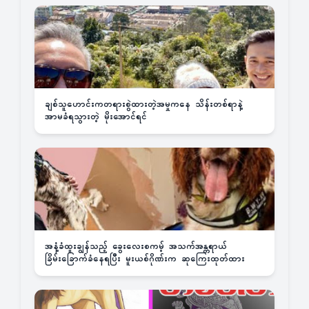
ချစ်သူဟောင်းကတရားစွဲထားတဲ့အမှုကနေ သိန်းတစ်ရာနဲ့
အာမခံရသွားတဲ့ မိုးအောင်ရင်
အနံ့ခံထူးချွန်သည့် ခွေးလေးစကမ့် အသက်အန္တရာယ်
ခြိမ်းခြောက်ခံနေရပြီး မူးယစ်ဂိုဏ်းက ဆုကြေးထုတ်ထား