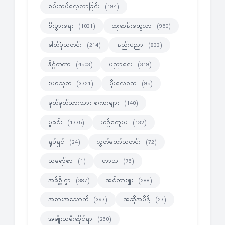
စမ်းသပ်လေ့လာခြင်း
(194)
စီးပွားရေး
ထူးဆန်းထွေလာ
(1031)
(950)
ဓါတ်ပုံသတင်း
နည်းပညာ
(214)
(833)
နိုင္ငံတကာ
ပညာရေး
(4503)
(319)
ဗဟုသုတ
မိုးလေဝသ
(3721)
(95)
မှတ်မှတ်သားသား စကားများ
(140)
မှုခင်း
ယဉ်ကျေးမှု
(1775)
(132)
ရုပ်ရှင်
လွတ်တော်သတင်း
(24)
(72)
သရော်စာ
ဟာသ
(1)
(76)
အခ်စ္ဆိုင္ရာ
အင်တာဗျုး
(387)
(288)
အစားအသောက်
အဆိုအမိန့်
(397)
(27)
အမျိုးသမီးဆိုင်ရာ
(260)