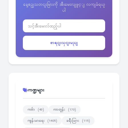
နေ့စဥျသတငျးမြားကို အီးမေးလျဖွင့ျ လကျခံရယူ
ပါ
စာရငျးသှငျးမညျ
ကဏ္ဍများ
ကဗ်ာ
ကာတွန်း
(49)
(170)
ကျန်းမာရေး
ခရီးသြား
(1405)
(115)