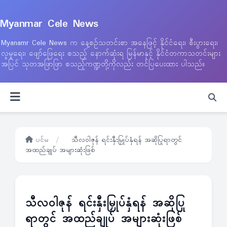
Myanmar Cele News
Myanamr Cele News က နေ့စဉ်သတင်းစာ အနေဖြင့် နိုင်ငံရေး၊ စီးပွားရေး၊
လူမှုရေး၊ ဖျော်ဖြေရေး စသည့် နောက်ဆုံးရ မြန်မာနှင့် နိုင်ငံတကာသတင်းများ
အပြင် သုတအဖြာဖြာ စသည့်ကဏ္ဍတို့ကိုလည်း တင်ပြပေးထား ပါသည်။
ပင်မ
/
သီလဝါဇုန် ရင်းနှီးမြှုပ်နှံရန် အဆိုပြုရာတွင်
အထည်ချုပ် အများဆုံးဖြစ်
သီလဝါဇုန် ရင်းနှီးမြှုပ်နှံရန် အဆိုပြု
ရာတွင် အထည်ချုပ် အများဆုံးဖြစ်