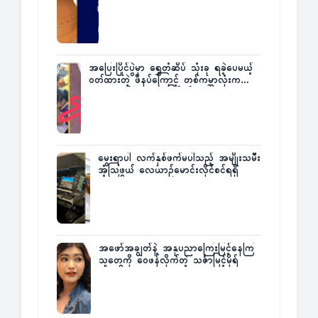
အပြေးပြိုင်ပွဲမှာ ရွှေတံဆိပ် သုံးခု ရခဲ့ပေမယ့်
ဝတ်ထားတဲ့ ဖိနပ်ကြောင့် တစ်ကမ္ဘာလုံးက
အံ့အားသင့်ခဲ့ရတဲ့ အဖြစ်မှန်
မွေးရာပါ လက်နှစ်ဖက်မပါသည့် အမျိုးသမီး
အံ့သြဖွယ် လေယာဉ်မောင်းလိုင်စင်ရရှိ
အဖော်အချွတ်နဲ့ အနုပညာကြေးမြင့်နေကြ
သူတွေကို ဝေဖန်လိုက်တဲ့ သင်္ဇာမြင့်မိုရ်