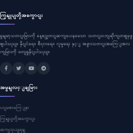
ကြှနျုပျတို့အကွောငျး
မွနျမာ့သတငျးမြားကို နေ့စဥျတငျဆကျပေးနသေော သတငျးဝဘျဆိုကျတဈခုဖွ
ဈပါသညျ။ နိုငျငံရေး၊ စီးပှားရေး၊ လူမှုရေး နှင့ျ အခွားသတငျးအခကြျအလ
ကျမြားကို ဖတျရှုနိုငျပါသညျ။
အမွနျလင့ျချမြား
ပငျမစာမကြျနှာ
ကြှနျုပျတို့အကွောငျး
ဆကျသှယျရနျ