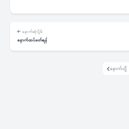
နောက်ဆုံးပို့စ်
နောက်ထပ်ဖတ်ရန်
နောက်သို့