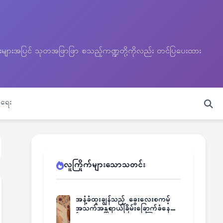
သတင်းများအပြင် သုတအဖြာဖြာ စသည့်ကဏ္ဍတို့ကိုလည်း တင်ပြပေးထား
ရေး
လူကြိုက်များသောသတင်း
အနံ့ခံထူးချွန်သည့် ခွေးလေးစကမ့်
အသက်အန္တရာယ်ခြိမ်းခြောက်ခံနေရ
ပြီး မူးယစ်ဂိုဏ်းက ဆုကြေး