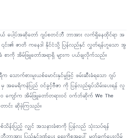
ငယ် ပေါ့ပ်အဆိုတော် ဂျပ်စတင်ဘီ ဘာအား လက်ရှိနေထိုင်ရာ အ
မှ ၎င်း၏ ဇာတိ ကနေဒါ နိုင်ငံသို့ ပြန်လည်နှင် လွှတ်ရန်ဟူသော အွ
ခံ စာကို အိမ်ဖြူတော်အရာရှိ များက ပယ်ချလိုက်သည်။
ရီက သောက်စားမူးယစ်မောင်းနှင်မှုဖြင့် ဖမ်းဆီးခံရသော ဂျပ်
 အမေရိကန်ပြည် ဝင်ခွင့်ဗီဇာ ကို ပြန်လည်ရုပ်သိမ်းပေးရန် လူ
၀၀ ကျော်က အိမ်ဖြူတော်တရားဝင် ဝက်ဘ်ဆိုက် We The
ောင်း ဆိုခဲ့ကြသည်။
တစ်သိန်းပြည့် လျှင် အသနားခံစာကို ပြန်လည် သုံးသပ်ရန်
ီဘာအား ပြည်နှင်ဒဏ်ပေး ရေးကိစ္စအပေါ် မှတ်ချက်ပေးလိမ့်