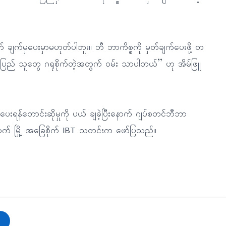
 ချက်မှပေးမှာမဟုတ်ပါဘူး။ ဘီ ဘာကိစ္စကို မှတ်ချက်ပေးဖို့ တ
ို ပြည် သူတွေ ဂရုစိုက်တဲ့အတွက် ဝမ်း သာပါတယ်’’ ဟု အိမ်ဖြူ
ရန်တောင်းဆိုမှုကို ပယ် ချခဲ့ပြီးနောက် ဂျပ်စတင်ဘီဘာ
က် မြို့ အခြေစိုက် IBT သတင်းက ဖော်ပြသည်။