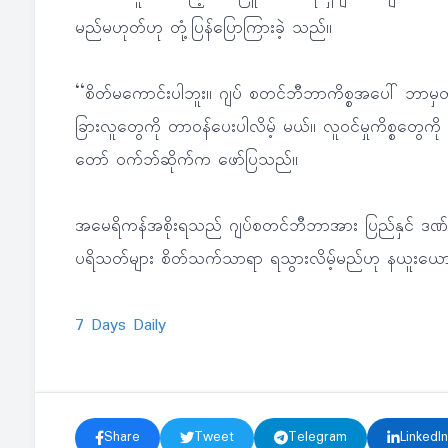
မည်မဟုတ်ဟု တုံ့ပြန်ပြောကြားခဲ့ သည်။
‘‘စိတ်မကောင်းပါဘူး။ ဂျပ် စတင်ဘီဘာကိစ္စအပေါ် ဘာမှတ်
ခြားလူတွေကို တာဝန်ပေးပါလိမ့် မယ်။ လူဝင်မှုကိစ္စတွေက
တော် ဝက်ဘ်ဆိုက်က ဖော်ပြသည်။
အမေရိကန်အစိုးရသည် ဂျပ်စတင်ဘီဘာအား ပြည်နှင် ဒဏ်ပေး
ပရိသတ်များ စိတ်သက်သာရာ ရသွားလိမ့်မည်ဟု နယူးယော
7 Days Daily
Share
Tweet
Telegram
LinkedIn