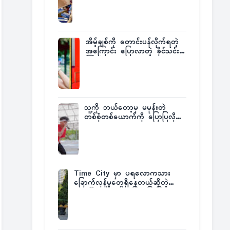
ထုတ်ထား
အိမ့်ချစ်ကို တောင်းပန်လိုက်ရတဲ့
အကြောင်း ပြောလာတဲ့ ခိုင်သင်း
ကြည်
သူ့ကို ဘယ်တော့မှ မမုန်းတဲ့
တစ်စုံတစ်ယောက်ကို ပြောပြလိုက်
တဲ့ G-Fatt
Time City မှာ ပရလောကသား
ခြောက်လှန့်မှုတွေရှိနေတယ်ဆိုတဲ့
အပေါ် အသေးစိတ်ပြန်ပြောပြလာတဲ့
Times City Project Director ဦး
မြတ်မင်း