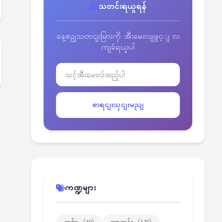
သတင်းရယူရန်
နေ့စဥျသတငျးမြားကို အီးမေးလျဖွင့ျ လ
ကျခံရယူပါ
စာရငျးသှငျးမညျ
ကဏ္ဍများ