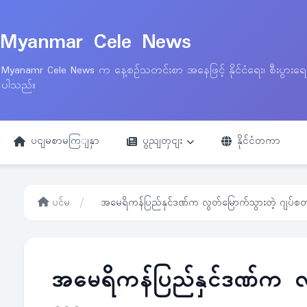
Myanmar Cele News
Myanamr Cele News က နေ့စဉ်သတင်းစာ အနေဖြင့် နိုင်ငံရေး၊ စီးပွားရ
ပါသည်။
ပငျမစာမကြျနှာ
ပွညျတှငျး
နိုင်ငံတကာ
ပင်မ
/
အမေရိကန်ပြည်နှင်ဒဏ်က လွတ်မြောက်သွားတဲ့ ဂျပ်စ
အမေရိကန်ပြည်နှင်ဒဏ်က လွ