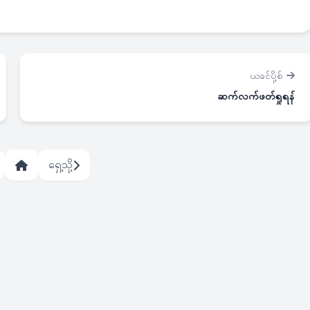
ယခင်ပို့စ်
ဆက်လက်ဖတ်ရှုရန်
ရှေ့သို့