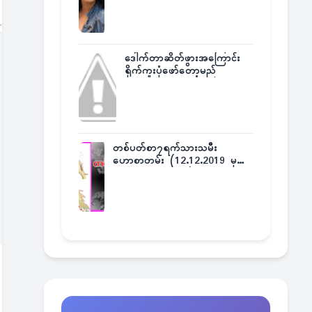
ဒေါက်တာဆိတ်ဖွားအကြောင်း
ရိုက်ကူးပုံဖော်တော့မည်
တစ်ပတ်စာ၇ရက်သားသမီး
ဟောစာတမ်း (12.12.2019 မှ
18.12.2019 အထိ)