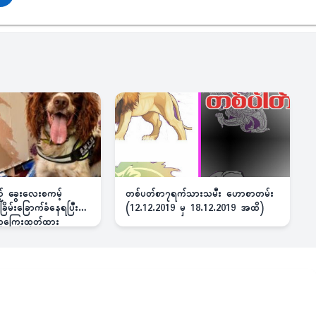
ည့် ခွေးလေးစကမ့်
တစ်ပတ်စာ၇ရက်သားသမီး ဟောစာတမ်း
ိမ်းခြောက်ခံနေရပြီး
(12.12.2019 မှ 18.12.2019 အထိ)
 ဆုကြေးထုတ်ထား