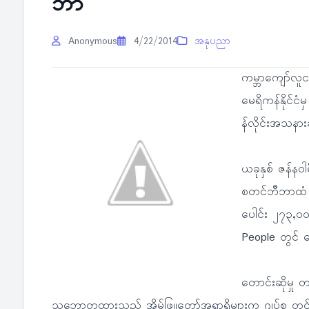
ဘာ
Anonymous
4/22/2014
အနုပညာ
ကမ္ဘာကျော်လူ
မေရိကန်နိုင်ငံ
န်လိုင်းအသနား
ယခုနှစ် ဇန်နဝါ
စတင်ဘီဘာထံ မှ
ပေါင်း ၂၇၃,၀
People တွင် တ
တောင်းဆိုမှု 
သဘောတူထားသည့် အိမ်ဖြူတော်အရာရှိများက ဂျပ်စ တင်ဘ