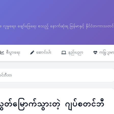
ေး၊ လူမှုရေး၊ ဖျော်ဖြေရေး စသည့် နောက်ဆုံးရ မြန်မာနှင့် နိုင်ငံတကာ
စီးပွားရေး
ဆောင်းပါး
နည်းပညာ
ကနြျးမာ
တင်ဘီဘာ
တ်မြောက်သွားတဲ့ ဂျပ်စတင်ဘီ