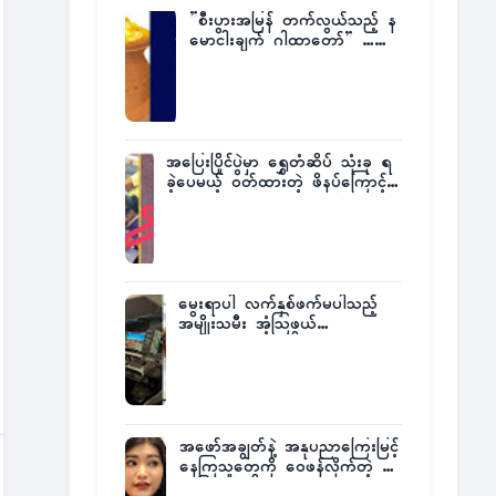
”စီးပွားအမြန် တက်လွယ်သည့် န
မောငါးချက် ဂါထာတော်” ……
အပြေးပြိုင်ပွဲမှာ ရွှေတံဆိပ် သုံးခု ရ
ခဲ့ပေမယ့် ဝတ်ထားတဲ့ ဖိနပ်ကြောင့်
တစ်ကမ္ဘာလုံးက အံ့အားသင့်ခဲ့ရတဲ့
အဖြစ်မှန်
မွေးရာပါ လက်နှစ်ဖက်မပါသည့်
အမျိုးသမီး အံ့သြဖွယ်
လေယာဉ်မောင်းလိုင်စင်ရရှိ
အဖော်အချွတ်နဲ့ အနုပညာကြေးမြင့်
နေကြသူတွေကို ဝေဖန်လိုက်တဲ့ သ
င်္ဇာမြင့်မိုရ်