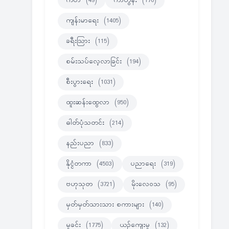
ကဗ်ာ
(49)
ကာတွန်း
(170)
ကျန်းမာရေး
(1405)
ခရီးသြား
(115)
စမ်းသပ်လေ့လာခြင်း
(194)
စီးပွားရေး
(1031)
ထူးဆန်းထွေလာ
(950)
ဓါတ်ပုံသတင်း
(214)
နည်းပညာ
(833)
နိုင္ငံတကာ
(4503)
ပညာရေး
(319)
ဗဟုသုတ
(3721)
မိုးလေဝသ
(95)
မှတ်မှတ်သားသား စကားများ
(140)
မှုခင်း
(1775)
ယဉ်ကျေးမှု
(132)