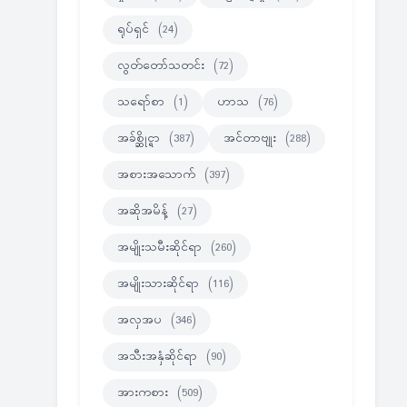
ရုပ်ရှင်
(24)
လွတ်တော်သတင်း
(72)
သရော်စာ
(1)
ဟာသ
(76)
အခ်စ္ဆိုင္ရာ
(387)
အင်တာဗျုး
(288)
အစားအသောက်
(397)
အဆိုအမိန့်
(27)
အမျိုးသမီးဆိုင်ရာ
(260)
အမျိုးသားဆိုင်ရာ
(116)
အလှအပ
(346)
အသီးအနှံဆိုင်ရာ
(90)
အားကစား
(509)