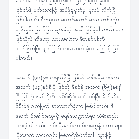
ဟောင်ကောင်မှာ ပြီးခဲ့တဲ့နှစ်က ဖြစ်ပွားခဲ့တဲ့ မှုခင်း
ဖြစ်ရပ်နဲ့ ပတ်သက်ပြီး အမိန့်ချမှတ်မှု ပြုလုပ် လိုက်ပြီ
ဖြစ်ပါတယ်။ ဒီအမှုဟာ ဟောင်ကောင် ဒေသ တစ်ခုလုံး
တုန်လှုပ်ခြောက်ခြား သွားခဲ့တဲ့ အထိ ဖြစ်ခဲ့ပါ တယ်။ ဘာ
ဖြစ်လို့လဲ ဆိုတော့ သားအရင်းက မိဘနှစ်ပါးကို
သတ်ဖြတ်ပြီး ချက်ပြုတ် စားသောက် ခဲ့တာကြောင့် ဖြစ်
ပါတယ်။
အသက် (၃၁)နှစ် အရွယ်ရှိပြီ ဖြစ်တဲ့ ဟင်နရီချောင်ဟာ
အသက် (၆၃)နှစ်ရှိပြီ ဖြစ်တဲ့ မိခင်နဲ့ အသက် (၆၅)နှစ်ရှိ
ပြီ ဖြစ်တဲ့ ဖခင်တို့ကို အပိုင်းပိုင်း ခုတ်ထစ်ပြီး မိုက်ခရိုဝေ့
ဖ်မီးဖိုနဲ့ ချက်ပြုတ် စားသောက်ခဲ့တာ ဖြစ်ပါတယ်။ ဒီ
နောက် ဦးခေါင်းတွေကို ရေခဲသေတ္တာထဲမှာ သိမ်းဆည်း
ထားခဲ့ ပါတယ်။ ဟင်နရီချောင်ဟာ မိဘတွေနဲ့ စကားများ
ပြီးနောက် သူငယ်ချင်း ဖြစ်သူရဲ့အိမ်ကိုခေါ် သွားပြီး