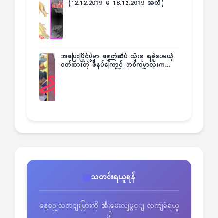
(12.12.2019 မှ 18.12.2019 အထိ)
အပြေးပြိုင်ပွဲမှာ ရွှေတံဆိပ် သုံးခု ရခဲ့ပေမယ့်
ဝတ်ထားတဲ့ ဖိနပ်ကြောင့် တစ်ကမ္ဘာလုံးက
အံ့အားသင့်ခဲ့ရတဲ့ အဖြစ်မှန်
သတင်းရယူရန်
နေ့စဥျသတငျးမြားကို အီးမေးလျဖွင့ျ လကျခံရယူ
ပါ