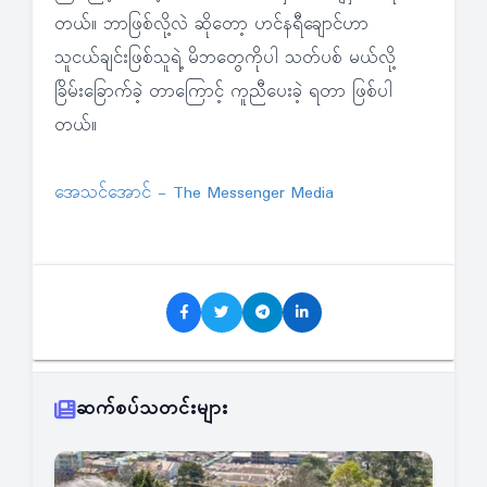
တယ်။ ဘာဖြစ်လို့လဲ ဆိုတော့ ဟင်နရီချောင်ဟာ
သူငယ်ချင်းဖြစ်သူရဲ့ မိဘတွေကိုပါ သတ်ပစ် မယ်လို့
ခြိမ်းခြောက်ခဲ့ တာကြောင့် ကူညီပေးခဲ့ ရတာ ဖြစ်ပါ
တယ်။
အေသင်အောင် - The Messenger Media
ဆက်စပ်သတင်းများ