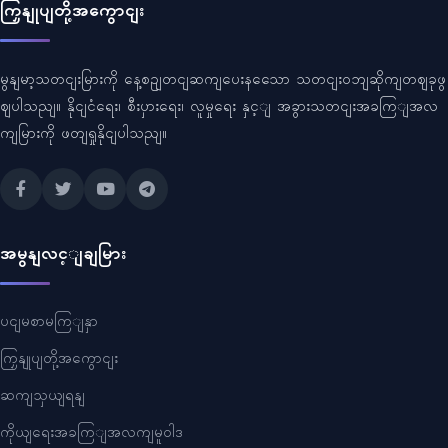
ကြှနျုပျတို့အကွောငျး
မွနျမာ့သတငျးမြားကို နေ့စဥျတငျဆကျပေးနသေော သတငျးဝဘျဆိုကျတဈခုဖွ
ဈပါသညျ။ နိုငျငံရေး၊ စီးပှားရေး၊ လူမှုရေး နှင့ျ အခွားသတငျးအခကြျအလ
ကျမြားကို ဖတျရှုနိုငျပါသညျ။
အမွနျလင့ျချမြား
ပငျမစာမကြျနှာ
ကြှနျုပျတို့အကွောငျး
ဆကျသှယျရနျ
ကိုယျရေးအခကြျအလကျမူဝါဒ