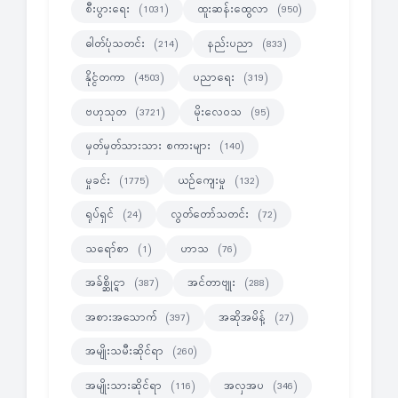
စီးပွားရေး
ထူးဆန်းထွေလာ
(1031)
(950)
ဓါတ်ပုံသတင်း
နည်းပညာ
(214)
(833)
နိုင္ငံတကာ
ပညာရေး
(4503)
(319)
ဗဟုသုတ
မိုးလေဝသ
(3721)
(95)
မှတ်မှတ်သားသား စကားများ
(140)
မှုခင်း
ယဉ်ကျေးမှု
(1775)
(132)
ရုပ်ရှင်
လွတ်တော်သတင်း
(24)
(72)
သရော်စာ
ဟာသ
(1)
(76)
အခ်စ္ဆိုင္ရာ
အင်တာဗျုး
(387)
(288)
အစားအသောက်
အဆိုအမိန့်
(397)
(27)
အမျိုးသမီးဆိုင်ရာ
(260)
အမျိုးသားဆိုင်ရာ
အလှအပ
(116)
(346)