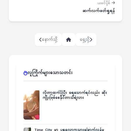
ယခင်ပို့စ်
ဆက်လက်ဖတ်ရှုရန်
နောက်သို့
ရှေ့သို့
လူကြိုက်များသောသတင်း
လိုတာထက်ပိုပြီး ရေသောက်ရင်လည်း ဆိုး
ကျိုးဖြစ်စေနိုင်တာသိရဲ့လား
Time City မှာ ပရလောကသားခြောက်လှန့်မှု