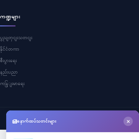
ကဏ္ဍများ
ပွညျတှငျးသတငျး
နိုင်ငံတကာ
စီးပွားရေး
နည်းပညာ
ကနြျးမာရေး
©
2026
Myanmar Cele News
. All Rights Reserved.
နောက်ထပ်သတင်းများ