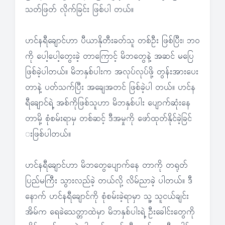
သတ်ဖြတ် လိုက်ခြင်း ဖြစ်ပါ တယ်။
ဟင်နရီချောင်ဟာ ပီယာနိုတီးခတ်သူ တစ်ဦး ဖြစ်ပြီး၊ ဘဝ
ကို ပေါ့ပေါ့တွေးခဲ့ တာကြောင့် မိဘတွေနဲ့ အဆင် မပြေ
ဖြစ်ခဲ့ပါတယ်။ မိဘနှစ်ပါးက အလုပ်လုပ်ဖို့ တွန်းအားပေး
တာနဲ့ ပတ်သက်ပြီး အချေအတင် ဖြစ်ခဲ့ပါ တယ်။ ပာင်န
ရီချောင်ရဲ့ အစ်ကိုဖြစ်သူဟာ မိဘနှစ်ပါး ပျောက်ဆုံးနေ
တာမို့ စုံစမ်းရာမှ တစ်ဆင့် ဒီအမှုကို ဖော်ထုတ်နိုင်ခဲ့ခြင်
းဖြစ်ပါတယ်။
ဟင်နရီချောင်ပာာ မိဘတွေပျောက်နေ တာကို တရုတ်
ပြည်မကြီး သွားလည်ခဲ့ တယ်လို့ လိမ်ညာခဲ့ ပါတယ်။ ဒီ
နောက် ဟင်နရီချောင်ကို စုံစမ်းခဲ့ရာမှာ သူ့ သူငယ်ချင်း
အိမ်က ရေခဲသေတ္တာထဲမှာ မိဘနှစ်ပါးရဲ့ ဦးခေါင်းတွေကို