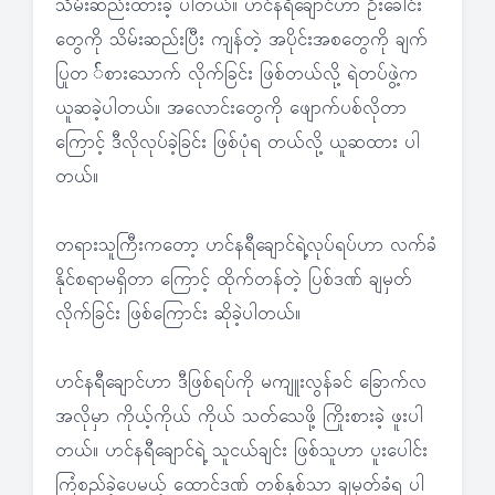
သိမ်းဆည်းထားခဲ့ ပါတယ်။ ဟင်နရီချောင်ဟာ ဦးခေါင်း
တွေကို သိမ်းဆည်းပြီး ကျန်တဲ့ အပိုင်းအစတွေကို ချက်
ပြုတ ်စားသောက် လိုက်ခြင်း ဖြစ်တယ်လို့ ရဲတပ်ဖွဲ့က
ယူဆခဲ့ပါတယ်။ အလောင်းတွေကို ဖျောက်ပစ်လိုတာ
ကြောင့် ဒီလိုလုပ်ခဲ့ခြင်း ဖြစ်ပုံရ တယ်လို့ ယူဆထား ပါ
တယ်။
တရားသူကြီးကတော့ ဟင်နရီချောင်ရဲ့လုပ်ရပ်ဟာ လက်ခံ
နိုင်စရာမရှိတာ ကြောင့် ထိုက်တန်တဲ့ ပြစ်ဒဏ် ချမှတ်
လိုက်ခြင်း ဖြစ်ကြောင်း ဆိုခဲ့ပါတယ်။
ဟင်နရီချောင်ဟာ ဒီဖြစ်ရပ်ကို မကျူးလွန်ခင် ခြောက်လ
အလိုမှာ ကိုယ့်ကိုယ် ကိုယ် သတ်သေဖို့ ကြိုးစားခဲ့ ဖူးပါ
တယ်။ ဟင်နရီချောင်ရဲ့ သူငယ်ချင်း ဖြစ်သူဟာ ပူးပေါင်း
ကြံစည်ခဲ့ပေမယ့် ထောင်ဒဏ် တစ်နှစ်သာ ချမှတ်ခံရ ပါ