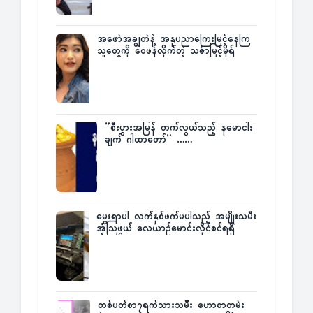
အဖော်အချွတ်နဲ့ အနုပညာကြေးမြင့်နေကြ
သူတွေကို ဝေဖန်လိုက်တဲ့ သင်္ဇာမြင့်မိုရ်
”စီးပွားအမြန် တက်လွယ်သည့် နမောငါး
ချက် ဂါထာတော်” ……
မွေးရာပါ လက်နှစ်ဖက်မပါသည့် အမျိုးသမီး
အံ့သြဖွယ် လေယာဉ်မောင်းလိုင်စင်ရရှိ
တစ်ပတ်စာ၇ရက်သားသမီး ဟောစာတမ်း