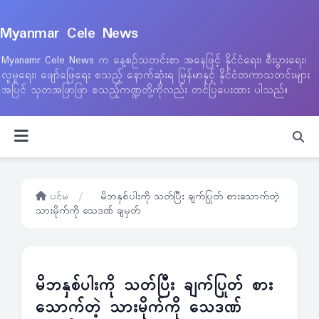
Myanmar Cele News
Myanamr Cele News က နေ့စဉ်သတင်းစာ အနေဖြင့် နိုင်ငံရေး၊ စီးပွားရေး၊
လူမှုရေး၊ ဖျော်ဖြေရေး စသည့် နောက်ဆုံးရ မြန်မာနှင့် နိုင်ငံတကာသတင်းများ
အပြင် သုတအဖြာဖြာ စသည့်ကဏ္ဍတို့ကိုလည်း တင်ပြပေးထား ပါသည်။
ပင်မ
/
မိဘနှစ်ပါးကို သတ်ပြီး ချက်ပြုတ် စားသောက်တဲ့
သားမိုက်ကို သေဒဏ် ချမှတ်
မိဘနှစ်ပါးကို သတ်ပြီး ချက်ပြုတ် စား
သောက်တဲ့ သားမိုက်ကို သေဒဏ်