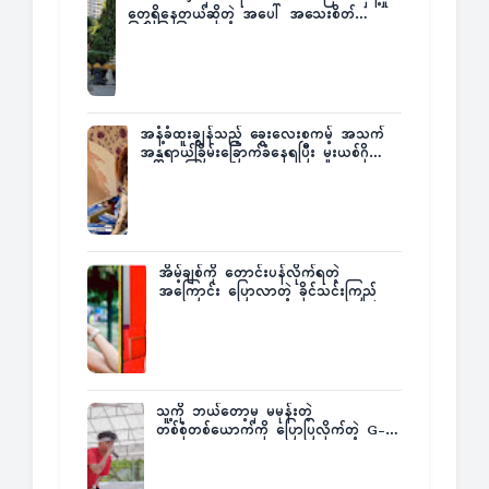
တွေရှိနေတယ်ဆိုတဲ့ အပေါ် အသေးစိတ်
ပြန်ပြောပြလာတဲ့ Times City Project
Director ဦးမြတ်မင်း
အနံ့ခံထူးချွန်သည့် ခွေးလေးစကမ့် အသက်
အန္တရာယ်ခြိမ်းခြောက်ခံနေရပြီး မူးယစ်ဂိုဏ်း
က ဆုကြေးထုတ်ထား
အိမ့်ချစ်ကို တောင်းပန်လိုက်ရတဲ့
အကြောင်း ပြောလာတဲ့ ခိုင်သင်းကြည်
သူ့ကို ဘယ်တော့မှ မမုန်းတဲ့
တစ်စုံတစ်ယောက်ကို ပြောပြလိုက်တဲ့ G-
Fatt