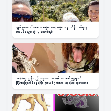
ချစ်သူဟောင်းကတရားစွဲထားတဲ့အမှုကနေ သိန်းတစ်ရာနဲ့
အာမခံရသွားတဲ့ မိုးအောင်ရင်
အနံ့ခံထူးချွန်သည့် ခွေးလေးစကမ့် အသက်အန္တရာယ်
ခြိမ်းခြောက်ခံနေရပြီး မူးယစ်ဂိုဏ်းက ဆုကြေးထုတ်ထား