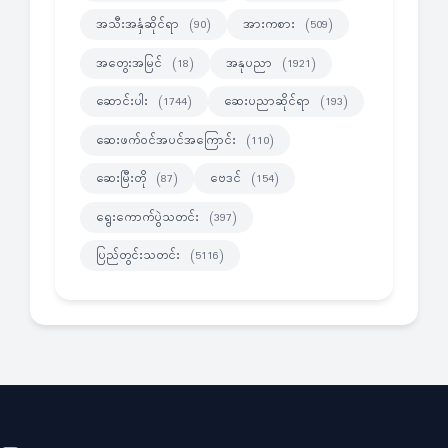
အသီးအနှံဆိုင်ရာ
အားကစား
(90)
(509)
အတွေးအမြင်
အနုပညာ
(18)
(1921)
ဆောင်းပါး
ဆေးပညာဆိုင်ရာ
(1744)
(193)
ဆေးဖက်ဝင်အပင်အကြောင်း
(110)
ဆေးမြီးတို
ဗေဒင်
(87)
(154)
ရွေးကောက်ပွဲသတင်း
(397)
ပြည်တွင်းသတင်း
(5116)