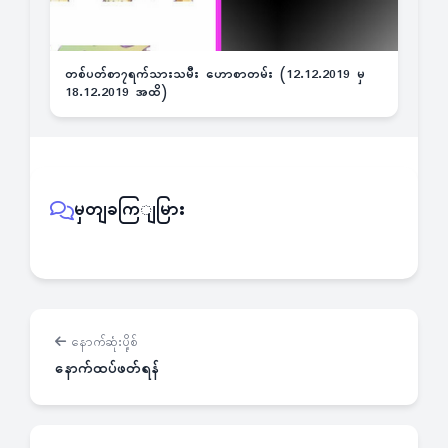
တစ်ပတ်စာ၇ရက်သားသမီး ဟောစာတမ်း (12.12.2019 မှ
18.12.2019 အထိ)
မှတျခကြျမြား
နောက်ဆုံးပို့စ်
နောက်ထပ်ဖတ်ရန်