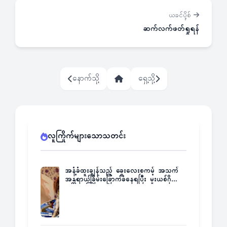
ယခင်ပို့စ်
ဆက်လက်ဖတ်ရှုရန်
နောက်သို့
ရှေ့သို့
လူကြိုက်များသောသတင်း
အနံ့ခံထူးချွန်သည့် ခွေးလေးစကမ့် အသက်
အန္တရာယ်ခြိမ်းခြောက်ခံနေရပြီး မူးယစ်ဂိုဏ်း
က ဆုကြေးထုတ်ထား