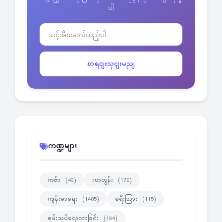
ပါ
စာရငျးသှငျးမညျ
ကဏ္ဍများ
ကဗ်ာ
ကာတွန်း
(49)
(170)
ကျန်းမာရေး
ခရီးသြား
(1405)
(115)
စမ်းသပ်လေ့လာခြင်း
(194)