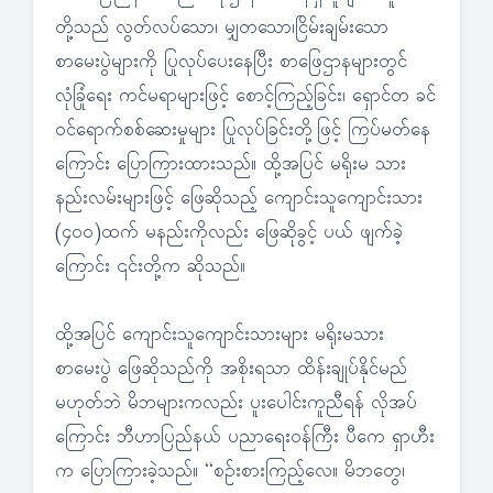
တို့သည် လွတ်လပ်သော၊ မျှတသော၊ငြိမ်းချမ်းသော
စာမေးပွဲများကို ပြုလုပ်ပေးနေပြီး စာဖြေဌာနများတွင်
လုံခြုံရေး ကင်မရာများဖြင့် စောင့်ကြည့်ခြင်း၊ ရှောင်တ ခင်
ဝင်ရောက်စစ်ဆေးမှုများ ပြုလုပ်ခြင်းတို့ဖြင့် ကြပ်မတ်နေ
ကြောင်း ပြောကြားထားသည်။ ထို့အပြင် မရိုးမ သား
နည်းလမ်းများဖြင့် ဖြေဆိုသည့် ကျောင်းသူကျောင်းသား
(၄၀၀)ထက် မနည်းကိုလည်း ဖြေဆိုခွင့် ပယ် ဖျက်ခဲ့
ကြောင်း ၎င်းတို့က ဆိုသည်။
ထို့အပြင် ကျောင်းသူကျောင်းသားများ မရိုးမသား
စာမေးပွဲ ဖြေဆိုသည်ကို အစိုးရသာ ထိန်းချုပ်နိုင်မည်
မဟုတ်ဘဲ မိဘများကလည်း ပူးပေါင်းကူညီရန် လိုအပ်
ကြောင်း ဘီဟာပြည်နယ် ပညာရေးဝန်ကြီး ပီကေ ရှာဟီး
က ပြောကြားခဲ့သည်။ “စဉ်းစားကြည့်လေ။ မိဘတွေ၊