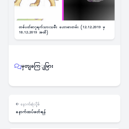
တစ်ပတ်စာ၇ရက်သားသမီး ဟောစာတမ်း (12.12.2019 မှ
18.12.2019 အထိ)
မှတျခကြျမြား
နောက်ဆုံးပို့စ်
နောက်ထပ်ဖတ်ရန်