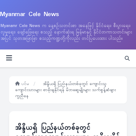
Myanmar Cele News
Myanamr Cele News က နေ့စဉ်သတင်းစာ အနေဖြင့် နိုင်ငံရေး၊ စီးပွားရေး၊
လူမှုရေး၊ ဖျော်ဖြေရေး စသည့် နောက်ဆုံးရ မြန်မာနှင့် နိုင်ငံတကာသတင်းများ
အပြင် သုတအဖြာဖြာ စသည့်ကဏ္ဍတို့ကိုလည်း တင်ပြပေးထား ပါသည်။
ပင်မ
/
အိန္ဒိယရှိ ပြည်နယ်တစ်ခုတွင် ကျောင်းသူ
ကျောင်းသားများ စာခိုးချနိုင်ရန် မိဘဆွေမျိုးများ သက်စွန့်ဆံဖျား
ကူညီနေ
အိန္ဒိယရှိ ပြည်နယ်တစ်ခုတွင်