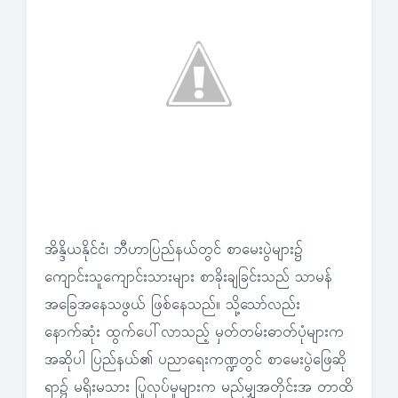
အိန္ဒိယနိုင်ငံ၊ ဘီဟာပြည်နယ်တွင် စာမေးပွဲများ၌
ကျောင်းသူကျောင်းသားများ စာခိုးချခြင်းသည် သာမန်
အခြေအနေသဖွယ် ဖြစ်နေသည်။ သို့သော်လည်း
နောက်ဆုံး ထွက်ပေါ်လာသည့် မှတ်တမ်းဓာတ်ပုံများက
အဆိုပါ ပြည်နယ်၏ ပညာရေးကဏ္ဍတွင် စာမေးပွဲဖြေဆို
ရာ၌ မရိုးမသား ပြုလုပ်မှုများက မည်မျှအတိုင်းအ တာထိ