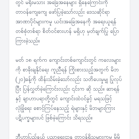
တွင် မရိုးမသား အခြေအနေများ ရှိနေကြောင်းကို
တာဝန်ကျေကျေ ဖော်ပြခဲ့သော်လည်း ဒေသဆိုင်ရာ
အာဏာပိုင်များကမူ ယင်းအခြေအနေကို အရေးယူရန်
တစ်စုံတစ်ရာ စိတ်ဝင်စားဟန် မရှိဟု မှတ်ချက်ပြု ပြော
ကြားခဲ့သည်။
မတ် ၁၈ ရက်က ကျောင်းတစ်ကျောင်းတွင် ကလေးများ
ကို စာခိုးချနိုင်ရေး ကူညီရန် ကြိုးစားသည့်အတွက် မိဘ
(၂၀)ခန့်ကို ထိန်းသိမ်းခဲ့သော်လည်း သတိပေးမှုမျှ ပြုလုပ်
ပြီး ပြန်လွှတ်ခဲ့ကြောင်းလည်း ၎င်းက ဆို သည်။ ဆာရန်
နှင့် ချာဟာပရာတို့တွင် ကျောင်းထဲဝင်ခွင့် မရသဖြင့်
လုံခြုံရေး စောင့်ကြပ်နေသည့် ရဲများနှင့် မိဘများကြား
ပဋိပက္ခများပင် ဖြစ်ခဲ့ကြောင်း သိရသည်။
ဘီဟာပြည်နယ် ပညာရေးဌာန တာဝန်ရှိသူများကမူ မိမိ