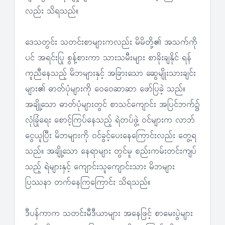
လည်း သိရသည်။
ဒေသတွင်း သတင်းစာများကလည်း မိမိတို့၏ အသက်ကို
ပင် အရင်းပြု စွန့်စားကာ သားသမီးများ စာခိုးချနိုင် ရန်
ကူညီနေသည့် မိဘများနှင့် အခြားသော ဆွေမျိုးသားချင်း
များ၏ ဓာတ်ပုံများကို ဝေဝေဆာဆာ ဖော်ပြခဲ့ သည်။
အချို့သော ဓာတ်ပုံများတွင် စာသင်ကျောင်း အပြင်ဘက်၌
လုံခြုံရေး စောင့်ကြပ်နေသည့် ရဲတပ်ဖွဲ့ ဝင်များက လာဘ်
ငွေယူပြီး မိဘများကို ဝင်ခွင့်ပေးနေကြောင်းလည်း တွေ့ရ
သည်။ အချို့သော နေရာများ တွင်မူ စည်းကမ်းတင်းကျပ်
သည့် ရဲများနှင့် ကျောင်းသူကျောင်းသား မိဘများ
ပြဿနာ တက်နေကြကြောင်း သိရသည်။
ဒီပန်ကာက သတင်းမီဒီယာများ အနေဖြင့် စာမေးပွဲများ