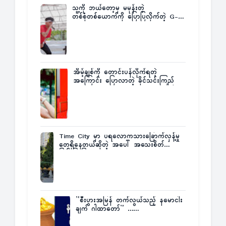
သူ့ကို ဘယ်တော့မှ မမုန်းတဲ့
တစ်စုံတစ်ယောက်ကို ပြောပြလိုက်တဲ့ G-
Fatt
အိမ့်ချစ်ကို တောင်းပန်လိုက်ရတဲ့
အကြောင်း ပြောလာတဲ့ ခိုင်သင်းကြည်
Time City မှာ ပရလောကသားခြောက်လှန့်မှု
တွေရှိနေတယ်ဆိုတဲ့ အပေါ် အသေးစိတ်
ပြန်ပြောပြလာတဲ့ Times City Project
Director ဦးမြတ်မင်း
”စီးပွားအမြန် တက်လွယ်သည့် နမောငါး
ချက် ဂါထာတော်” ……