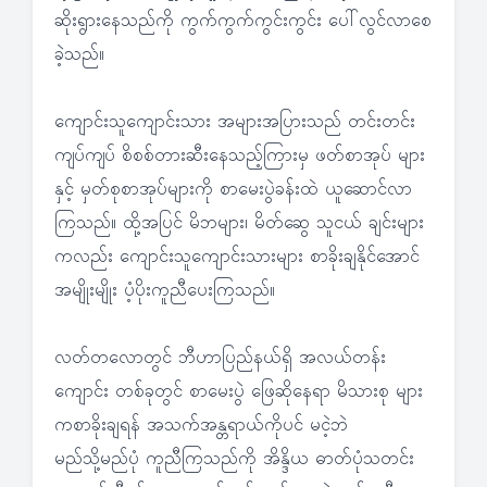
ဆိုးရွားနေသည်ကို ကွက်ကွက်ကွင်းကွင်း ပေါ်လွင်လာစေ
ခဲ့သည်။
ကျောင်းသူကျောင်းသား အများအပြားသည် တင်းတင်း
ကျပ်ကျပ် စိစစ်တားဆီးနေသည့်ကြားမှ ဖတ်စာအုပ် များ
နှင့် မှတ်စုစာအုပ်များကို စာမေးပွဲခန်းထဲ ယူဆောင်လာ
ကြသည်။ ထို့အပြင် မိဘများ၊ မိတ်ဆွေ သူငယ် ချင်းများ
ကလည်း ကျောင်းသူကျောင်းသားများ စာခိုးချနိုင်အောင်
အမျိုးမျိုး ပံ့ပိုးကူညီပေးကြသည်။
လတ်တလောတွင် ဘီဟာပြည်နယ်ရှိ အလယ်တန်း
ကျောင်း တစ်ခုတွင် စာမေးပွဲ ဖြေဆိုနေရာ မိသားစု များ
ကစာခိုးချရန် အသက်အန္တရာယ်ကိုပင် မငဲ့ဘဲ
မည်သို့မည်ပုံ ကူညီကြသည်ကို အိန္ဒိယ ဓာတ်ပုံသတင်း