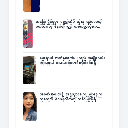
အပြေးပြိုင်ပွဲမှာ ရွှေတံဆိပ် သုံးခု ရခဲ့ပေမယ့်
ဝတ်ထားတဲ့ ဖိနပ်ကြောင့် တစ်ကမ္ဘာလုံးက
အံ့အားသင့်ခဲ့ရတဲ့ အဖြစ်မှန်
မွေးရာပါ လက်နှစ်ဖက်မပါသည့် အမျိုးသမီး
အံ့သြဖွယ် လေယာဉ်မောင်းလိုင်စင်ရရှိ
အဖော်အချွတ်နဲ့ အနုပညာကြေးမြင့်နေကြ
သူတွေကို ဝေဖန်လိုက်တဲ့ သင်္ဇာမြင့်မိုရ်