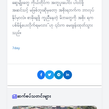
ဆွေမျိုးတွေ ကိုယ်တိုင်က အတူပူးပေါင်း ပါဝင်ဖို့
အဆင်သင့် မဖြစ်ဘူးဆိုမှတော့ အစိုးရဘက်က ဘာလုပ်
နိုင်မှာလဲ။ စာခိုးချဖို့ ကူညီနေတဲ့ မိဘတွေကို အစိုး ရက
ပစ်မိန့်ပေးလိုက်ရမလား”ဟု ၎င်းက မေးခွန်းထုတ်သွား
သည်။
7day
ဆက်စပ်သတင်းများ