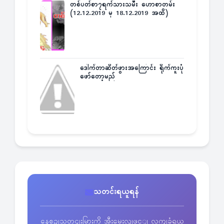
တစ်ပတ်စာ၇ရက်သားသမီး ဟောစာတမ်း
(12.12.2019 မှ 18.12.2019 အထိ)
ဒေါက်တာဆိတ်ဖွားအကြောင်း ရိုက်ကူးပုံ
ဖော်တော့မည်
သတင်းရယူရန်
နေ့စဥျသတငျးမြားကို အီးမေးလျဖွင့ျ လကျခံရယူ