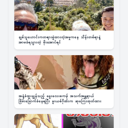
ချစ်သူဟောင်းကတရားစွဲထားတဲ့အမှုကနေ သိန်းတစ်ရာနဲ့
အာမခံရသွားတဲ့ မိုးအောင်ရင်
အနံ့ခံထူးချွန်သည့် ခွေးလေးစကမ့် အသက်အန္တရာယ်
ခြိမ်းခြောက်ခံနေရပြီး မူးယစ်ဂိုဏ်းက ဆုကြေးထုတ်ထား