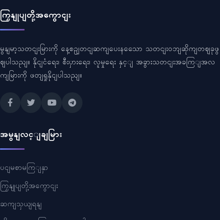
ကြှနျုပျတို့အကွောငျး
မွနျမာ့သတငျးမြားကို နေ့စဥျတငျဆကျပေးနသေော သတငျးဝဘျဆိုကျတဈခုဖွ
ဈပါသညျ။ နိုငျငံရေး၊ စီးပှားရေး၊ လူမှုရေး နှင့ျ အခွားသတငျးအခကြျအလ
ကျမြားကို ဖတျရှုနိုငျပါသညျ။
အမွနျလင့ျချမြား
ပငျမစာမကြျနှာ
ကြှနျုပျတို့အကွောငျး
ဆကျသှယျရနျ