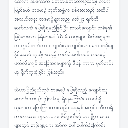
ထောက် ဒီပန်ကာက မှတ်တမ်းတင်ထားခဲ့သည်။ ဘီဟာ
ပြည်နယ် စာမေးပွဲ ဘုတ်အဖွဲ့က စစ်ဆေးသည့် အဆိုပါ
အလယ်တန်း စာမေးပွဲများသည် မတ်၂၄ ရက်ထိ
ဆက်လက် ဖြေဆိုရမည်ဖြစ်ပြီး စာသင်ကျောင်း တစ်ခု၏
မြင့်မားသော နံရံများပေါ်ထိ မိသားစုများ၊ မိတ်ဆွေများ
က တွယ်တက်ကာ ကျောင်းသူကျောင်းသား များ စာခိုးချ
နိုင်အောင် ကူညီနေသည့် ဓာတ်ပုံအပါအဝင် စာမေးပွဲ
ပတ်ဝန်းကျင် အခြေအနေများကို ဒီပန် ကာက မှတ်တမ်း
ယူ ရိုက်ကူးခဲ့ခြင်း ဖြစ်သည်။
ဘီဟာပြည်နယ်တွင် စာမေးပွဲ ဖြေဆိုသည့် ကျောင်းသူ
ကျောင်းသား (၁.၄)သန်းမျှ ရှိနေကြောင်း တာဝန်ရှိ
သူများက ပြောကြားထားသည်။ ယခုနှစ်အတွင်း ဘီဟာရှိ
ဆာဟာဆား၊ ချာဟာပရာ၊ ဗိုင်ရှာလီနှင့် ဟာဂျီပွာ ဒေသ
များတွင် စာခိုးချမှုများ အဓိက ပေါ်ပေါက်ခဲ့ကြောင်း