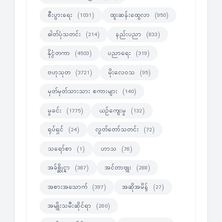
စီးပွားရေး
ထူးဆန်းထွေလာ
(1031)
(950)
ဓါတ်ပုံသတင်း
နည်းပညာ
(214)
(833)
နိုင္ငံတကာ
ပညာရေး
(4503)
(319)
ဗဟုသုတ
မိုးလေဝသ
(3721)
(95)
မှတ်မှတ်သားသား စကားများ
(140)
မှုခင်း
ယဉ်ကျေးမှု
(1775)
(132)
ရုပ်ရှင်
လွတ်တော်သတင်း
(24)
(72)
သရော်စာ
ဟာသ
(1)
(76)
အခ်စ္ဆိုင္ရာ
အင်တာဗျုး
(387)
(288)
အစားအသောက်
အဆိုအမိန့်
(397)
(27)
အမျိုးသမီးဆိုင်ရာ
(260)