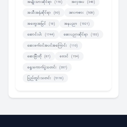
အမျိုးသားဆိုင်ရာ
အလှအပ
(116)
(346)
အသီးအနှံဆိုင်ရာ
အားကစား
(90)
(509)
အတွေးအမြင်
အနုပညာ
(18)
(1921)
ဆောင်းပါး
ဆေးပညာဆိုင်ရာ
(1744)
(193)
ဆေးဖက်ဝင်အပင်အကြောင်း
(110)
ဆေးမြီးတို
ဗေဒင်
(87)
(154)
ရွေးကောက်ပွဲသတင်း
(397)
ပြည်တွင်းသတင်း
(5116)