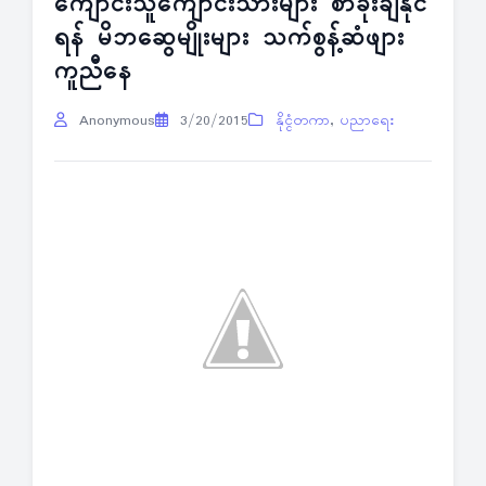
ကျောင်းသူကျောင်းသားများ စာခိုးချနိုင်
ရန် မိဘဆွေမျိုးများ သက်စွန့်ဆံဖျား
ကူညီနေ
Anonymous
3/20/2015
နိုင္ငံတကာ
,
ပညာရေး