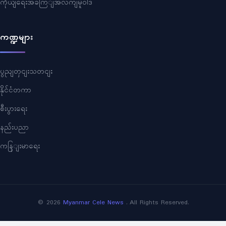
ကိုယျရေးအခကြျအလကျမူဝါဒ
ကဏ္ဍများ
ပွညျတှငျးသတငျး
နိုင်ငံတကာ
စီးပွားရေး
နည်းပညာ
ကနြျးမာရေး
©
2026
Myanmar Cele News
. All Rights Reserved.