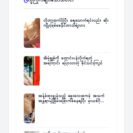
လူကြိုက်များသောသတင်း
လိုတာထက်ပိုပြီး ရေသောက်ရင်လည်း ဆိုး
ကျိုးဖြစ်စေနိုင်တာသိရဲ့လား
အိမ့်ချစ်ကို တောင်းပန်လိုက်ရတဲ့
အကြောင်း ပြောလာတဲ့ ခိုင်သင်းကြည်
အနံ့ခံထူးချွန်သည့် ခွေးလေးစကမ့် အသက်
အန္တရာယ်ခြိမ်းခြောက်ခံနေရပြီး မူးယစ်ဂိုဏ်း
က ဆုကြေးထုတ်ထား