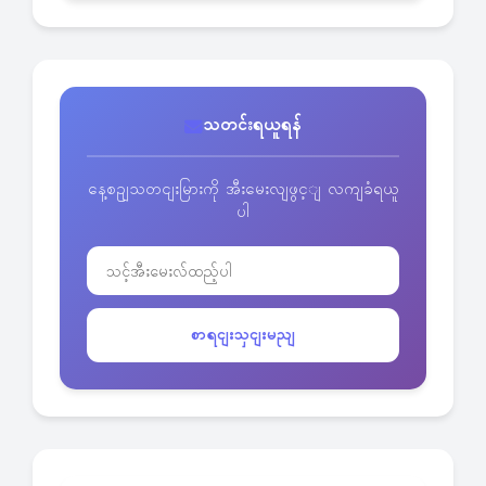
သတင်းရယူရန်
နေ့စဥျသတငျးမြားကို အီးမေးလျဖွင့ျ လကျခံရယူ
ပါ
စာရငျးသှငျးမညျ