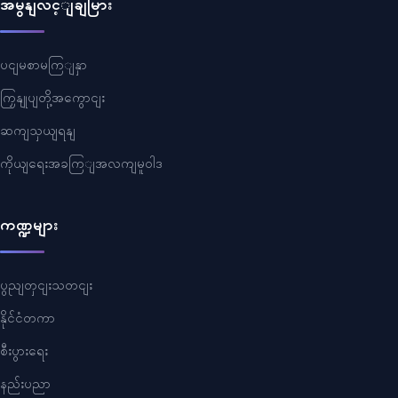
အမွနျလင့ျချမြား
ပငျမစာမကြျနှာ
ကြှနျုပျတို့အကွောငျး
ဆကျသှယျရနျ
ကိုယျရေးအခကြျအလကျမူဝါဒ
ကဏ္ဍများ
ပွညျတှငျးသတငျး
နိုင်ငံတကာ
စီးပွားရေး
နည်းပညာ