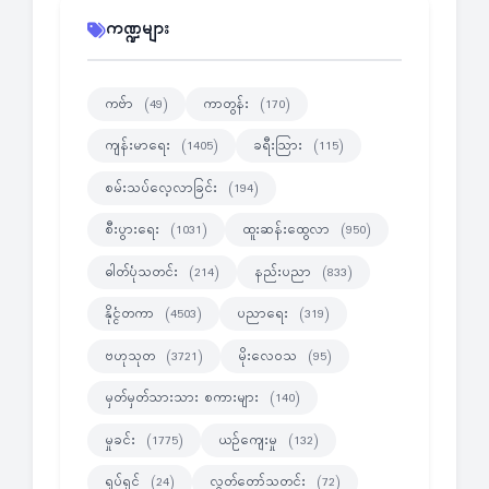
ကဏ္ဍများ
ကဗ်ာ
ကာတွန်း
(49)
(170)
ကျန်းမာရေး
ခရီးသြား
(1405)
(115)
စမ်းသပ်လေ့လာခြင်း
(194)
စီးပွားရေး
ထူးဆန်းထွေလာ
(1031)
(950)
ဓါတ်ပုံသတင်း
နည်းပညာ
(214)
(833)
နိုင္ငံတကာ
ပညာရေး
(4503)
(319)
ဗဟုသုတ
မိုးလေဝသ
(3721)
(95)
မှတ်မှတ်သားသား စကားများ
(140)
မှုခင်း
ယဉ်ကျေးမှု
(1775)
(132)
ရုပ်ရှင်
လွတ်တော်သတင်း
(24)
(72)