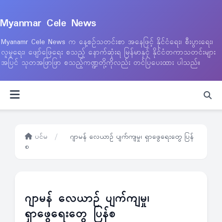
Myanmar Cele News
Myanamr Cele News က နေ့စဉ်သတင်းစာ အနေဖြင့် နိုင်ငံရေး၊ စီးပွားရေး၊
လူမှုရေး၊ ဖျော်ဖြေရေး စသည့် နောက်ဆုံးရ မြန်မာနှင့် နိုင်ငံတကာသတင်းများ
အပြင် သုတအဖြာဖြာ စသည့်ကဏ္ဍတို့ကိုလည်း တင်ပြပေးထား ပါသည်။
ပင်မ
/
ဂျာမန် လေယာဉ် ပျက်ကျမှု၊ ရှာဖွေရေးတွေ ပြန်
စ
ဂျာမန် လေယာဉ် ပျက်ကျမှု၊
ရှာဖွေရေးတွေ ပြန်စ