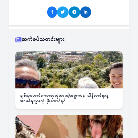
ဆက်စပ်သတင်းများ
ချစ်သူဟောင်းကတရားစွဲထားတဲ့အမှုကနေ သိန်းတစ်ရာနဲ့
အာမခံရသွားတဲ့ မိုးအောင်ရင်