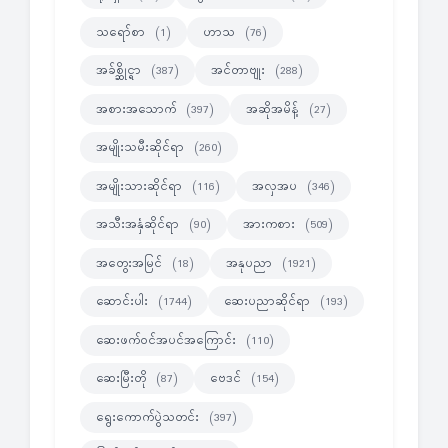
သရော်စာ
ဟာသ
(1)
(76)
အခ်စ္ဆိုင္ရာ
အင်တာဗျုး
(387)
(288)
အစားအသောက်
အဆိုအမိန့်
(397)
(27)
အမျိုးသမီးဆိုင်ရာ
(260)
အမျိုးသားဆိုင်ရာ
အလှအပ
(116)
(346)
အသီးအနှံဆိုင်ရာ
အားကစား
(90)
(509)
အတွေးအမြင်
အနုပညာ
(18)
(1921)
ဆောင်းပါး
ဆေးပညာဆိုင်ရာ
(1744)
(193)
ဆေးဖက်ဝင်အပင်အကြောင်း
(110)
ဆေးမြီးတို
ဗေဒင်
(87)
(154)
ရွေးကောက်ပွဲသတင်း
(397)