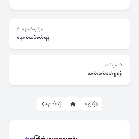
နောက်ဆုံးပို့စ်
နောက်ထပ်ဖတ်ရန်
ယခင်ပို့စ်
ဆက်လက်ဖတ်ရှုရန်
နောက်သို့
ရှေ့သို့