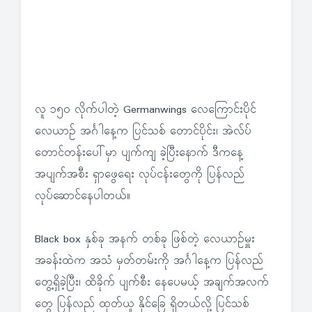
လူ ၁၅၀ လိုက်ပါတဲ့ Germanwings လေကြောင်းပိုင်
လေယာဉ် အင်္ဂါနေ့က ပြင်သစ် တောင်ပိုင်း၊ အဲလ်ပ်
တောင်တန်းပေါ်မှာ ပျက်ကျ ခဲ့ပြီးနောက် ဒီကနေ့
အပျက်အစီး ရှာဖွေရေး လုပ်ငန်းတွေကို ပြန်လည်
လုပ်ဆောင်နေပါတယ်။
Black box နှစ်ခု အနက် တစ်ခု ဖြစ်တဲ့ လေယာဉ်မှူး
အခန်းထဲက အသံ မှတ်တမ်းကို အင်္ဂါနေ့က ပြန်လည်
တွေ့ရှိခဲ့ပြီး၊ ထိခိုက် ပျက်စီး နေပေမယ့် အချက်အလက်
တွေ ပြန်လည် ထုတ်ယူ နိုင်ခြေ ရှိတယ်လို့ ပြင်သစ်