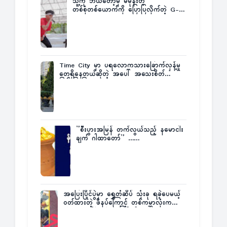
သူ့ကို ဘယ်တော့မှ မမုန်းတဲ့
တစ်စုံတစ်ယောက်ကို ပြောပြလိုက်တဲ့ G-
Fatt
Time City မှာ ပရလောကသားခြောက်လှန့်မှု
တွေရှိနေတယ်ဆိုတဲ့ အပေါ် အသေးစိတ်
ပြန်ပြောပြလာတဲ့ Times City Project
Director ဦးမြတ်မင်း
”စီးပွားအမြန် တက်လွယ်သည့် နမောငါး
ချက် ဂါထာတော်” ……
အပြေးပြိုင်ပွဲမှာ ရွှေတံဆိပ် သုံးခု ရခဲ့ပေမယ့်
ဝတ်ထားတဲ့ ဖိနပ်ကြောင့် တစ်ကမ္ဘာလုံးက
အံ့အားသင့်ခဲ့ရတဲ့ အဖြစ်မှန်