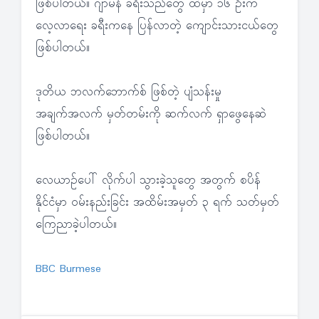
ဖြစ်ပါတယ်။ ဂျာမန် ခရီးသည်တွေ ထဲမှာ ၁၆ ဦးက
လေ့လာရေး ခရီးကနေ ပြန်လာတဲ့ ကျောင်းသားငယ်တွေ
ဖြစ်ပါတယ်။
ဒုတိယ ဘလက်ဘောက်စ် ဖြစ်တဲ့ ပျံသန်းမှု
အချက်အလက် မှတ်တမ်းကို ဆက်လက် ရှာဖွေနေဆဲ
ဖြစ်ပါတယ်။
လေယာဉ်ပေါ် လိုက်ပါ သွားခဲ့သူတွေ အတွက် စပိန်
နိုင်ငံမှာ ဝမ်းနည်းခြင်း အထိမ်းအမှတ် ၃ ရက် သတ်မှတ်
ကြေညာခဲ့ပါတယ်။
BBC Burmese