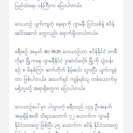
ပြည်ထဲရေး ဝန်ကြီးက ပြောပါတယ်။
လေယာဉ် ပျက်ကျတဲ့ နေရာကို ဂျာမနီ၊ ပြင်သစ်နဲ့ စပိန်
ခေါင်းဆောင် တွေလည်း ရောက်ရှိလာပါတယ်။
ခရီးစဉ် အမှတ် 4U 9525 လေယာဉ်ဟာ စပိန်နိုင်ငံ ဘာစီ
လိုနာ မြို့ကနေ ဂျာမနီနိုင်ငံ ဒူးဆဲလ်ဒေါ့ဖ် မြို့ကို ပျံသန်း
စဉ် ၈ မိနစ်ကြာ ဆက်တိုက် နိမ့်ဆင်း သွားပြီး ပျက်ကျခဲ့
တာ ဖြစ်ပါတယ်။ အသက်ရှင် ကျန်ရစ်သူ တစ်ယောက်မှ
မရှိဘူးလို့ အရာရှိတွေက ပြောပါတယ်။
လေယာဉ်ပေါ်မှာ ပါသွားတဲ့ ခရီးသည် ၁၄၄ ဦးအနက်
အခုချိန်အထိ သိရသလောက် ၇၂ ယောက်က ဂျာမနီ
နိုင်ငံသားတွေ ဖြစ်ပြီး ၃၅ ယောက်က စပိန် နိုင်ငံသားတွေ