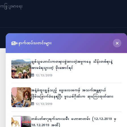
ကနြျးမာရေး
©
2026
Myanmar Cele News
. All Rights Reserved.
နောက်ထပ်သတင်းများ
ချစ်သူဟောင်းကတရားစွဲထားတဲ့အမှုကနေ သိန်းတစ်ရာနဲ့
အာမခံရသွားတဲ့ မိုးအောင်ရင်
12/13/2019
အနံ့ခံထူးချွန်သည့် ခွေးလေးစကမ့် အသက်အန္တရာယ်
ခြိမ်းခြောက်ခံနေရပြီး မူးယစ်ဂိုဏ်းက ဆုကြေးထုတ်ထား
12/13/2019
တစ်ပတ်စာ၇ရက်သားသမီး ဟောစာတမ်း (12.12.2019 မှ
18.12.2019 အထိ)