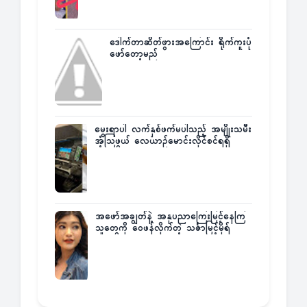
ဒေါက်တာဆိတ်ဖွားအကြောင်း ရိုက်ကူးပုံ
ဖော်တော့မည်
မွေးရာပါ လက်နှစ်ဖက်မပါသည့် အမျိုးသမီး
အံ့သြဖွယ် လေယာဉ်မောင်းလိုင်စင်ရရှိ
အဖော်အချွတ်နဲ့ အနုပညာကြေးမြင့်နေကြ
သူတွေကို ဝေဖန်လိုက်တဲ့ သင်္ဇာမြင့်မိုရ်