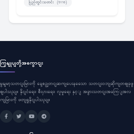
ပြည်တွင်းသတင်း
(5116)
ကြှနျုပျတို့အကွောငျး
မွနျမာ့သတငျးမြားကို နေ့စဥျတငျဆကျပေးနသေော သတငျးဝဘျဆိုကျတဈခုဖွ
ဈပါသညျ။ နိုငျငံရေး၊ စီးပှားရေး၊ လူမှုရေး နှင့ျ အခွားသတငျးအခကြျအလ
ကျမြားကို ဖတျရှုနိုငျပါသညျ။