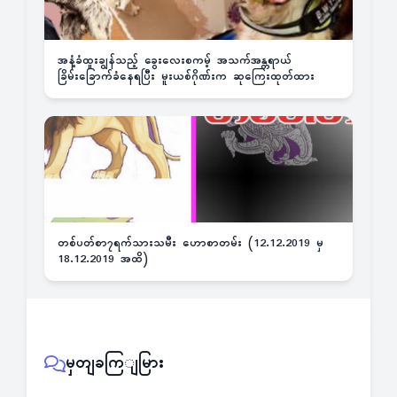
အနံ့ခံထူးချွန်သည့် ခွေးလေးစကမ့် အသက်အန္တရာယ်
ခြိမ်းခြောက်ခံနေရပြီး မူးယစ်ဂိုဏ်းက ဆုကြေးထုတ်ထား
တစ်ပတ်စာ၇ရက်သားသမီး ဟောစာတမ်း (12.12.2019 မှ
18.12.2019 အထိ)
မှတျခကြျမြား