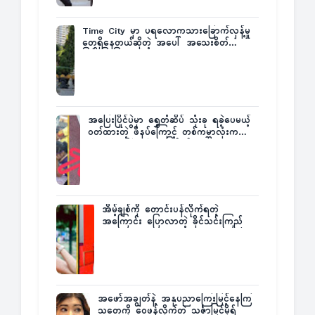
Time City မှာ ပရလောကသားခြောက်လှန့်မှု
တွေရှိနေတယ်ဆိုတဲ့ အပေါ် အသေးစိတ်
ပြန်ပြောပြလာတဲ့ Times City Project
Director ဦးမြတ်မင်း
အပြေးပြိုင်ပွဲမှာ ရွှေတံဆိပ် သုံးခု ရခဲ့ပေမယ့်
ဝတ်ထားတဲ့ ဖိနပ်ကြောင့် တစ်ကမ္ဘာလုံးက
အံ့အားသင့်ခဲ့ရတဲ့ အဖြစ်မှန်
အိမ့်ချစ်ကို တောင်းပန်လိုက်ရတဲ့
အကြောင်း ပြောလာတဲ့ ခိုင်သင်းကြည်
အဖော်အချွတ်နဲ့ အနုပညာကြေးမြင့်နေကြ
သူတွေကို ဝေဖန်လိုက်တဲ့ သင်္ဇာမြင့်မိုရ်