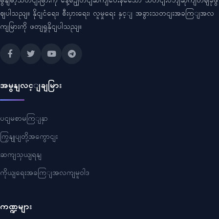
မွနျမာ့သတငျးမြားကို နေ့စဥျတငျဆကျပေးနသေော သတငျးဝဘျဆိုကျတဈခုဖွ
ဈပါသညျ။ နိုငျငံရေး၊ စီးပှားရေး၊ လူမှုရေး နှင့ျ အခွားသတငျးအခကြျအလ
ကျမြားကို ဖတျရှုနိုငျပါသညျ။
အမွနျလင့ျချမြား
ပငျမစာမကြျနှာ
ကြှနျုပျတို့အကွောငျး
ဆကျသှယျရနျ
ကိုယျရေးအခကြျအလကျမူဝါဒ
ကဏ္ဍများ