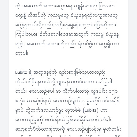
တဲ့ အထောက်အထားတွေအရ ကျန်းမာရေး ပြဿနာ
တွေနဲ့ လိုအပ်တဲ့ ကုသမှုတွေ ခံယူနေရတဲ့လက္ခဏာတွေ
တွေ့ရတယ်လို့လည်း အစိုးရရှေ့နေတွေက ပြောဆိုထား
ကြပါတယ်။ စိတ်ရောဂါဝေဒနာအတွက် ကုသမှု ခံယူနေ
ရတဲ့ အထောက်အထားကိုလည်း ရဲတပ်ဖွဲ့က တွေ့ရှိထား
တာပါ။
Lubitz နဲ့ အတူနေခဲ့တဲ့ ရည်းစားဖြစ်သူဟာလည်း
ကိုယ်ဝန်ရှိနေတယ်လို့ ဂျာမန်သတင်းစာက ဖော်ပြပါ
တယ်။ လေယာဉ်ပေါ်မှာ လိုက်ပါလာသူ လူပေါင်း ၁၅၀
စလုံး သေဆုံးခဲ့ရတဲ့ လေယာဉ်ပျက်ကျမှုမတိုင် ခင်အချိန်
မှာပဲ တွဲဘက်လေယာဉ်မှူး လုဘစ်ဇ် (Lubitz) ဟာ
လေယာဉ်မှူးကို စက်ခန်းထဲပြန်မဝင်နိုင်အောင် တံခါး
သော့ခတ်ပိတ်ထားခဲ့တာကို လေယာဉ်ပျံသန်းမှု မှတ်တမ်း