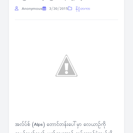
Anonymous
3/30/2015
နိုင္ငံတကာ
အလ်ပ်စ် (Alps) တောင်တန်းပေါ်မှာ လေယာဉ်ကို