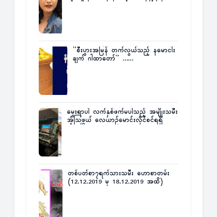
”စီးပွားအမြန် တက်လွယ်သည့် နမောငါး
ချက် ဂါထာတော်” ……
မွေးရာပါ လက်နှစ်ဖက်မပါသည့် အမျိုးသမီး
အံ့သြဖွယ် လေယာဉ်မောင်းလိုင်စင်ရရှိ
တစ်ပတ်စာ၇ရက်သားသမီး ဟောစာတမ်း
(12.12.2019 မှ 18.12.2019 အထိ)