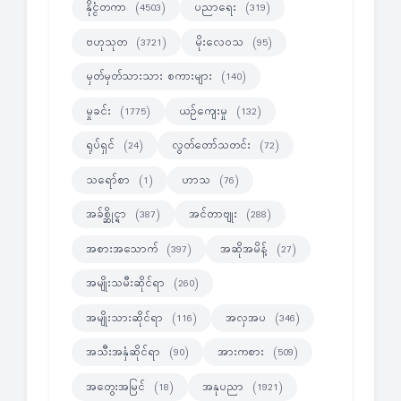
နိုင္ငံတကာ
ပညာရေး
(4503)
(319)
ဗဟုသုတ
မိုးလေဝသ
(3721)
(95)
မှတ်မှတ်သားသား စကားများ
(140)
မှုခင်း
ယဉ်ကျေးမှု
(1775)
(132)
ရုပ်ရှင်
လွတ်တော်သတင်း
(24)
(72)
သရော်စာ
ဟာသ
(1)
(76)
အခ်စ္ဆိုင္ရာ
အင်တာဗျုး
(387)
(288)
အစားအသောက်
အဆိုအမိန့်
(397)
(27)
အမျိုးသမီးဆိုင်ရာ
(260)
အမျိုးသားဆိုင်ရာ
အလှအပ
(116)
(346)
အသီးအနှံဆိုင်ရာ
အားကစား
(90)
(509)
အတွေးအမြင်
အနုပညာ
(18)
(1921)