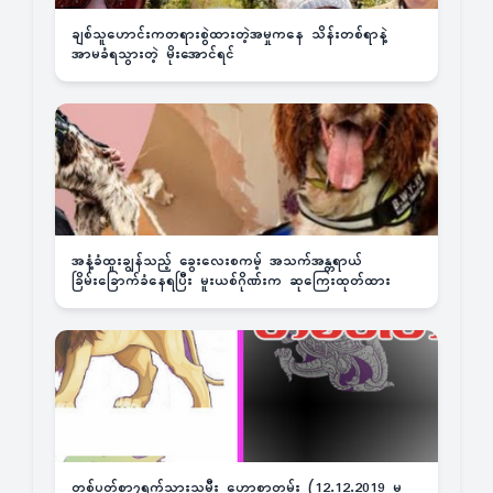
ချစ်သူဟောင်းကတရားစွဲထားတဲ့အမှုကနေ သိန်းတစ်ရာနဲ့
အာမခံရသွားတဲ့ မိုးအောင်ရင်
အနံ့ခံထူးချွန်သည့် ခွေးလေးစကမ့် အသက်အန္တရာယ်
ခြိမ်းခြောက်ခံနေရပြီး မူးယစ်ဂိုဏ်းက ဆုကြေးထုတ်ထား
တစ်ပတ်စာ၇ရက်သားသမီး ဟောစာတမ်း (12.12.2019 မှ