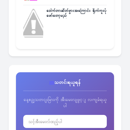
ဒေါက်တာဆိတ်ဖွားအကြောင်း ရိုက်ကူးပုံ
ဖော်တော့မည်
သတင်းရယူရန်
နေ့စဥျသတငျးမြားကို အီးမေးလျဖွင့ျ လကျခံရယူ
ပါ