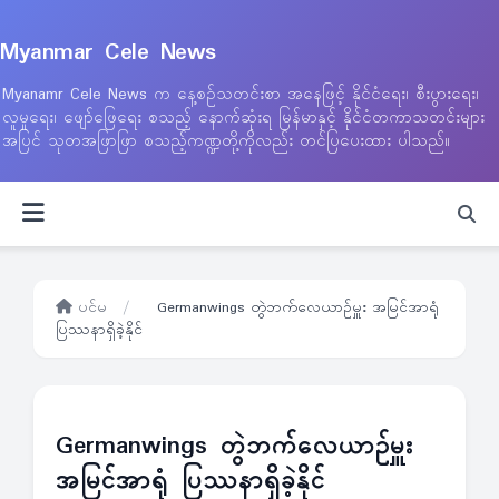
Myanmar Cele News
Myanamr Cele News က နေ့စဉ်သတင်းစာ အနေဖြင့် နိုင်ငံရေး၊ စီးပွားရေး၊
လူမှုရေး၊ ဖျော်ဖြေရေး စသည့် နောက်ဆုံးရ မြန်မာနှင့် နိုင်ငံတကာသတင်းများ
အပြင် သုတအဖြာဖြာ စသည့်ကဏ္ဍတို့ကိုလည်း တင်ပြပေးထား ပါသည်။
ပင်မ
/
Germanwings တွဲဘက်လေယာဉ်မှူး အမြင်အာရုံ
ပြဿနာရှိခဲ့နိုင်
Germanwings တွဲဘက်လေယာဉ်မှူး
အမြင်အာရုံ ပြဿနာရှိခဲ့နိုင်