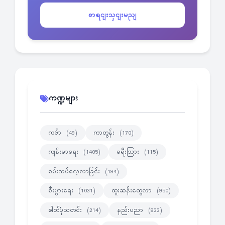
စာရငျးသှငျးမညျ
ကဏ္ဍများ
ကဗ်ာ
ကာတွန်း
(49)
(170)
ကျန်းမာရေး
ခရီးသြား
(1405)
(115)
စမ်းသပ်လေ့လာခြင်း
(194)
စီးပွားရေး
ထူးဆန်းထွေလာ
(1031)
(950)
ဓါတ်ပုံသတင်း
နည်းပညာ
(214)
(833)