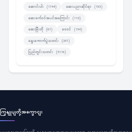
ဆောင်းပါး
ဆေးပညာဆိုင်ရာ
(1744)
(193)
ဆေးဖက်ဝင်အပင်အကြောင်း
(110)
ဆေးမြီးတို
ဗေဒင်
(87)
(154)
ရွေးကောက်ပွဲသတင်း
(397)
ပြည်တွင်းသတင်း
(5116)
ကြှနျုပျတို့အကွောငျး