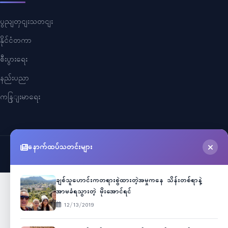
ပွညျတှငျးသတငျး
နိုင်ငံတကာ
စီးပွားရေး
နည်းပညာ
ကနြျးမာရေး
နောက်ထပ်သတင်းများ
©
2026
Myanmar Cele News
. All Rights Reserved.
ချစ်သူဟောင်းကတရားစွဲထားတဲ့အမှုကနေ သိန်းတစ်ရာနဲ့
အာမခံရသွားတဲ့ မိုးအောင်ရင်
12/13/2019