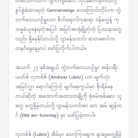
တမင်သက်သက် ပျက်ကျအောင် လုပ်ဆောင်ခဲ့တယ်လို့
စွပ်စွဲခံထားရတဲ့ Germanwings လေကြောင်းလိုင်းက တွဲ
ဘက်လေယာဉ်မှူးဟာ စိတ်ရောဂါကုဆရာ ဝန်တွေနဲ့ ကု
သမှုခံယူနေရတဲ့အပြင် အမြင်အာရုံချို့တဲ့တဲ့ ပြဿနာတွေ
လည်း ရှိနေနိုင်တယ်လို့ ဂျာမန်သတင်း စာတစောင်က
တနင်္ဂနွေနေ့မှာပဲ ဖော်ပြလိုက်ပါတယ်။
အသက် ၂၇ နှစ်အရွယ် တွဲဘက်လေယာဉ်မှူး အန်းဒရီး
ယတ်စ် လုဘစ်ဇ် (Andreas Lubitz) ဟာ မျက်လုံး
အမြင်လွှာ ရောဂါကြောင့် မျက်စေ့ကွယ်မှာ စိုးရိမ်နေ
တယ်ဆိုတဲ့ အထောက်အထားတချို့ကို စုံစမ်းစစ်ဆေး သူ
တွေ တွေ့ရှိခဲ့တယ်လို့ ဂျာမန်သတင်းစာ ဘေ အမ် ဆွန်တ
ဂ် (Bild am Sonntag) မှာ ဖော်ပြခဲ့တာပါ။
လုဘစ်ဇ် (Lubitz) အိမ်မှာ သောကြာနေ့က ရှာဖွေတွေ့ရှိခဲ့