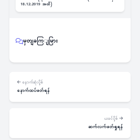
18.12.2019 အထိ)
မှတျခကြျမြား
နောက်ဆုံးပို့စ်
နောက်ထပ်ဖတ်ရန်
ယခင်ပို့စ်
ဆက်လက်ဖတ်ရှုရန်