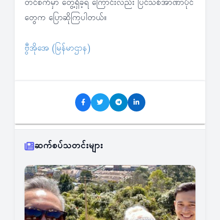
တင်စက်မှာ တွေ့ရှိခဲ့ရ ကြောင်းလည်း ပြင်သစ်အာဏာပိုင်
တွေက ပြောဆိုကြပါတယ်။
ဗွီအိုအေ (မြန်မာဌာန)
ဆက်စပ်သတင်းများ