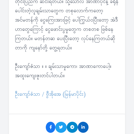
တိုင်းပြည်က ဆင်းရဲတယ်။ သို့သော်လဲ အာဏာပိုင်နဲ့ ခရိုနီ
ပေါင်းတဲ့လူချမ်းသာတွေက တစုလောက်ကတော့
အင်မတန်ကို ငွေကြေးအားဖြင့် ပေါကြွယ်ဝပြီးတော့ အဲဒီ
ဟာတွေကြောင့် ငွေဖောင်းပွမှုတွေက တစတစ ဖြစ်နေ
ကြတယ်။ မတန်တဆ ပေးပြီးတော့ လုပ်နေကြတယ်ဆို
တာကို ကျနော်တို့ တွေ့ရတယ်။
ဦးကျော်ဇံသာ ။ ။ ချမ်းသာမှုကော၊ အာဏာကောပေါ့။
အထူးကျေးဇူးတင်ပါတယ်။
ဦးကျော်ဇံသာ / ဗွီအိုအေ (မြန်မာပိုင်း)