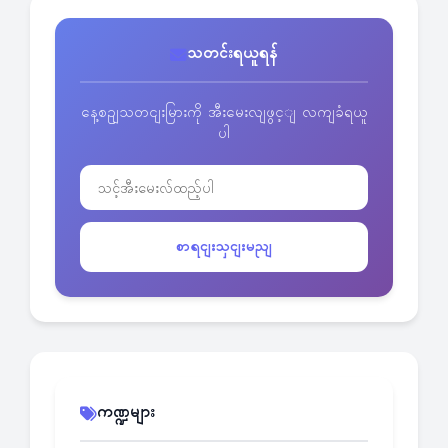
သတင်းရယူရန်
နေ့စဥျသတငျးမြားကို အီးမေးလျဖွင့ျ လကျခံရယူ
ပါ
စာရငျးသှငျးမညျ
ကဏ္ဍများ