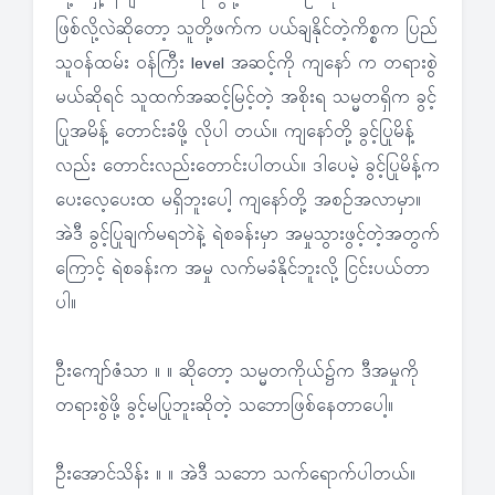
ဖြစ်လို့လဲဆိုတော့ သူတို့ဖက်က ပယ်ချနိုင်တဲ့ကိစ္စက ပြည်
သူဝန်ထမ်း ဝန်ကြီး level အဆင့်ကို ကျနော် က တရားစွဲ
မယ်ဆိုရင် သူထက်အဆင့်မြင့်တဲ့ အစိုးရ သမ္မတရှိက ခွင့်
ပြုအမိန့် တောင်းခံဖို့ လိုပါ တယ်။ ကျနော်တို့ ခွင့်ပြုမိန့်
လည်း တောင်းလည်းတောင်းပါတယ်။ ဒါပေမဲ့ ခွင့်ပြုမိန့်က
ပေးလေ့ပေးထ မရှိဘူးပေါ့ ကျနော်တို့ အစဉ်အလာမှာ။
အဲဒီ ခွင့်ပြုချက်မရဘဲနဲ့ ရဲစခန်းမှာ အမှုသွားဖွင့်တဲ့အတွက်
ကြောင့် ရဲစခန်းက အမှု လက်မခံနိုင်ဘူးလို့ ငြင်းပယ်တာ
ပါ။
ဦးကျော်ဇံသာ ။ ။ ဆိုတော့ သမ္မတကိုယ်၌က ဒီအမှုကို
တရားစွဲဖို့ ခွင့်မပြုဘူးဆိုတဲ့ သဘောဖြစ်နေတာပေါ့။
ဦးအောင်သိန်း ။ ။ အဲဒီ သဘော သက်ရောက်ပါတယ်။