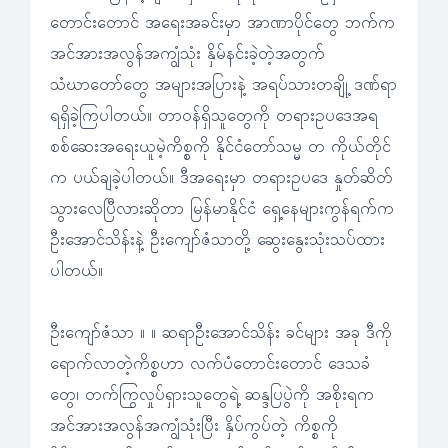
တောင်းတောင် အရေးအခင်းမှာ အာဏာပိုင်တွေ ဘက်က
အင်အားအလွန်အကျွံသုံး နှိမ်နင်းခဲ့တဲ့အတွက်
သံဃာတော်တွေ အများအပြားနဲ့ အရပ်သားတချို့ ဒဏ်ရာ
ရရှိခဲ့ကြပါတယ်။ တာဝန်ရှိသူတွေကို တရားဥပဒေအရ
စစ်ဆေးအရေးယူမဲ့ကိစ္စကို နိုင်ငံတော်သမ္မ တ ကိုယ်တိုင်
က ပယ်ချခဲ့ပါတယ်။ ဒီအရေးမှာ တရားဥပဒေ နှုတ်ဆိတ်
သွားလေပြီလားဆိုတာ မြန်မာနိုင်ငံ ရှေ့နေများကွန်ရက်က
ဦးအောင်သိန်းနဲ့ ဦးကျော်ဇံသာတို့ ဆွေးနွေးသုံးသပ်ထား
ပါတယ်။
ဦးကျော်ဇံသာ ။ ။ ဆရာဦးအောင်သိန်း ခင်များ အခု ဒီကို
ရောက်လာတဲ့ကိစ္စဟာ လက်ပံတောင်းတောင် ဒေသခံ
တွေ၊ တက်ကြွလှုပ်ရှားသူတွေရဲ့ ဆန္ဒပြပွဲကို အစိုးရက
အင်အားအလွန်အကျွံသုံးပြီး နှိပ်ကွပ်တဲ့ ကိစ္စကို