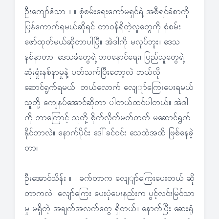
ဦးကျော်ဇံသာ ။ ။ စုံစမ်းရေးကော်မရှင်ရဲ့ အစီရင်ခံစာကို
ပြန်ကောက်ရမယ်ဆိုရင် တာဝန်ရှိတဲ့လူတွေကို စုံစမ်း
ဖော်ထုတ်မယ်ဆိုတာပါပြီ။ အဲဒါကို မလုပ်ဘူး။ ဒေသ
နစ်နာတာ၊ ဒေသခံတွေရဲ့ ဘဝနောင်ရေး၊ ပြည်သူတွေရဲ့
ဆုံးရှုံးနစ်နာမှုနဲ့ ပတ်သက်ပြီးတော့လဲ ဘယ်လို
ဆောင်ရွက်ရမယ်။ ဘယ်လောက် လျေျာ်ကြေးပေးရမယ်
သူတို့ ကျေနပ်အောင်ဆိုတာ ပါတယ်ထင်ပါတယ်။ အဲဒါ
ကို ဘာကြောင့် သူတို့ စိုက်လိုက်မတ်တတ် မဆောင်ရွက်
နိုင်တာလဲ။ နောက်ပိုင်း ဒေါ်ခင်ဝင်း သေထဲအထိ ဖြစ်နေခဲ့
တာ။
ဦးအောင်သိန်း ။ ။ ခက်တာက လျေျာ်ကြေးပေးတယ် ဆို
တာကလဲ။ လျော်ကြေး ပေးပုံပေးနည်းက ပွင့်လင်းမြင်သာ
မှု မရှိတဲ့ အချက်အလက်တွေ ရှိတယ်။ နောက်ပြီး ဆေးရုံ