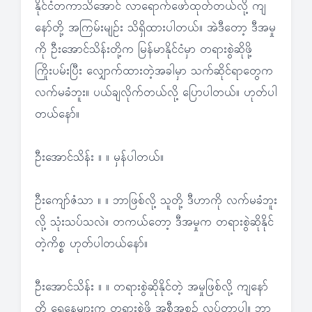
နိုင်ငံတကာသိအောင် လာရောက်ဖော်ထုတ်တယ်လို့ ကျ
နော်တို့ အကြမ်းမျဉ်း သိရှိထားပါတယ်။ အဲဒီတော့ ဒီအမှု
ကို ဦးအောင်သိန်းတို့က မြန်မာနိုင်ငံမှာ တရားစွဲဆိုဖို့
ကြိုးပမ်းပြီး လျှောက်ထားတဲ့အခါမှာ သက်ဆိုင်ရာတွေက
လက်မခံဘူး။ ပယ်ချလိုက်တယ်လို့ ပြောပါတယ်။ ဟုတ်ပါ
တယ်နော်။
ဦးအောင်သိန်း ။ ။ မှန်ပါတယ်။
ဦးကျော်ဇံသာ ။ ။ ဘာဖြစ်လို့ သူတို့ ဒီဟာကို လက်မခံဘူး
လို့ သုံးသပ်သလဲ။ တကယ်တော့ ဒီအမှုက တရားစွဲဆိုနိုင်
တဲ့ကိစ္စ ဟုတ်ပါတယ်နော်။
ဦးအောင်သိန်း ။ ။ တရားစွဲဆိုနိုင်တဲ့ အမှုဖြစ်လို့ ကျနော်
တို့ ရှေ့နေများက တရားစွဲဖို့ အစီအစဉ် လုပ်တာပါ။ ဘာ