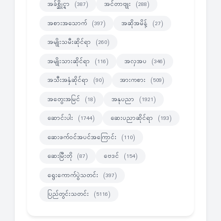
အခ်စ္ဆိုင္ရာ
အင်တာဗျုး
(387)
(288)
အစားအသောက်
အဆိုအမိန့်
(397)
(27)
အမျိုးသမီးဆိုင်ရာ
(260)
အမျိုးသားဆိုင်ရာ
အလှအပ
(116)
(346)
အသီးအနှံဆိုင်ရာ
အားကစား
(90)
(509)
အတွေးအမြင်
အနုပညာ
(18)
(1921)
ဆောင်းပါး
ဆေးပညာဆိုင်ရာ
(1744)
(193)
ဆေးဖက်ဝင်အပင်အကြောင်း
(110)
ဆေးမြီးတို
ဗေဒင်
(87)
(154)
ရွေးကောက်ပွဲသတင်း
(397)
ပြည်တွင်းသတင်း
(5116)