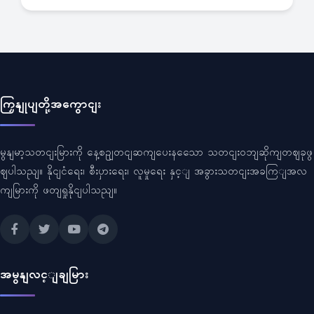
ကြှနျုပျတို့အကွောငျး
မွနျမာ့သတငျးမြားကို နေ့စဥျတငျဆကျပေးနသေော သတငျးဝဘျဆိုကျတဈခုဖွ
ဈပါသညျ။ နိုငျငံရေး၊ စီးပှားရေး၊ လူမှုရေး နှင့ျ အခွားသတငျးအခကြျအလ
ကျမြားကို ဖတျရှုနိုငျပါသညျ။
အမွနျလင့ျချမြား