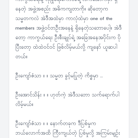
နေတဲ့ အဖွဲ့အစည်း အဓိကကျတာကို။ ဆိုတော့က
သမ္မတကလဲ အဲဒီအထဲမှာ ကာလုံထဲမှာ one of the
members အဖွဲ့ဝင်တဦးအနေနဲ့ ရှိနေတဲ့သဘောပေါ့။ အဲဒီ
တော့ ကာကွယ်ရေး ဦးစီးချုပ်ရဲ့ အခြေအနေအပိုင်းက ပို
ပြီးတော့ ထဲထဲဝင်ဝင် ဖြစ်လိမ့်မယ်လို့ ကျနော် ယူဆပါ
တယ်။
ဦးကျော်ဇံသာ ။ ။ သမ္မတ ခွင့်မပြုတဲ့ ကိစ္စမှာ ...
ဦးအောင်သိန်း ။ ။ ဟုတ်ကဲ့ အဲဒီသဘော သက်ရောက်ပါ
လိမ့်မယ်။
ဦးကျော်ဇံသာ ။ ။ နောက်တခုက ဒီပြစ်မှုက
ဘယ်လောက်အထိ ကြီးကျယ်တဲ့ ပြစ်မှုလို့ အကြမ်းမျဉ်း