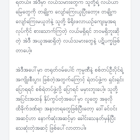
ရတယ်။ အဲဒီမှာ လယ်သမားတွေက သူတို့ရဲ့ လယ်ယာ
မြေတွေကို တချို့က လျော်ကြေးယူပြီးတော့။ တချို့က
လျော်ကြေးမယူဘဲနဲ့ သူတို့ မိရိုးဖလာယဉ်ကျေးမှုအရ
လုပ်ကိုင် စားသောက်ကြတဲ့ လယ်မရှိရင် ဘဝမရှိဘူးဆို
တဲ့ အဲဒီ အယူအဆရှိတဲ့ လယ်သမားတွေနဲ့ ပဋိပက္ခဖြစ်
တာပေါ့။
အဲဒီအပေါ်မှာ တရုတ်ဝမ်ပေါင် ကုမ္ပဏီနဲ့ စစ်တပ်ဦးပိုင်ရဲ့
အကျိုးစီးပွား ဖြစ်တဲ့အတွက်ကြောင့် ရဲတပ်ဖွဲ့က ရှင်းရှင်း
ပြောရရင် စစ်ရဲတပ်ဖွဲ့လို့ ပြောရင် မမှားဘူးပေါ့။ သူတို့
အပြင်းအထန် နှိပ်ကွပ်တဲ့အပေါ်မှာ လူတွေ အခုလို
ထိခိုက်ဒဏ်ရာ အနာတရတွေဖြစ်ပြီးတော့ ဒေါ်ခင်ဝင်း
အဆင့်ဟာ နောက်ဆုံးအဆင့်မှာ ခေါင်းသေနတ်မှန်ပြီး
သေဆုံးတဲ့အဆင့် ဖြစ်ပေါ်လာတာပါ။