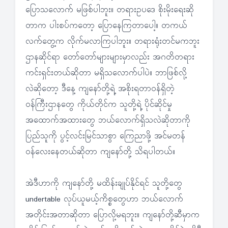
ပြောသလောက် မဖြစ်ပါဘူး။ တရားဥပဒေ စိုးမိုးရေးဆို
တာက ပါးစပ်ကတော့ ပြောနေကြတာပေါ့။ တကယ်
လက်တွေ့က လိုက်မလာကြပါဘူး။ တရားရုံးတင်မကဘူး
ဌာနဆိုင်ရာ တော်တော်များများမှာလည်း အဂတိတရား
ကင်းရှင်းတယ်ဆိုတာ မရှိသလောက်ပါပဲ။ ဘာဖြစ်လို့
လဲဆိုတော့ ဒီနေ့ ကျနော်တို့ရဲ့ အစိုးရတာဝန်ရှိတဲ့
ဝန်ကြီးဌာနတွေ ကိုယ်တိုင်က သူတို့ရဲ့ ပိုင်ဆိုင်မှု
အထောက်အထားတွေ ဘယ်လောက်ရှိသလဲဆိုတာကို
ပြည်သူကို ပွင့်လင်းမြင်သာစွာ ကြေညာဖို့ အင်မတန်
ဝန်လေးနေတယ်ဆိုတာ ကျနော်တို့ သိရပါတယ်။
အဲဒီဟာကို ကျနော်တို့ မထိန်းချုပ်နိုင်ရင် သူတို့တွေ
undertable လုပ်ယူမယ့်ကိစ္စတွေဟာ ဘယ်လောက်
အတိုင်းအတာဆိုတာ ပြောလို့မရဘူး။ ကျနော်တို့ဆီမှာက