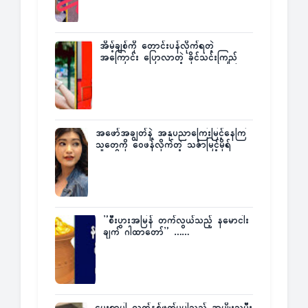
အိမ့်ချစ်ကို တောင်းပန်လိုက်ရတဲ့
အကြောင်း ပြောလာတဲ့ ခိုင်သင်းကြည်
အဖော်အချွတ်နဲ့ အနုပညာကြေးမြင့်နေကြ
သူတွေကို ဝေဖန်လိုက်တဲ့ သင်္ဇာမြင့်မိုရ်
”စီးပွားအမြန် တက်လွယ်သည့် နမောငါး
ချက် ဂါထာတော်” ……