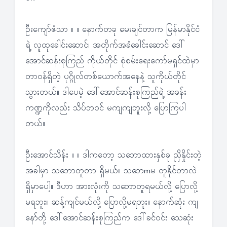
ဦးကျော်ဇံသာ ။ ။ နောက်တခု မေးချင်တာက မြန်မာနိုင်ငံ
ရဲ့ လူထုခေါင်းဆောင်၊ အတိုက်အခံခေါင်းဆောင် ဒေါ်
အောင်ဆန်းစုကြည် ကိုယ်တိုင် စုံစမ်းရေးကော်မရှင်ထဲမှာ
တာဝန်ရှိတဲ့ ပုဂ္ဂိုလ်တစ်ယောက်အနေနဲ့ သူကိုယ်တိုင်
သွားတယ်။ ဒါပေမဲ့ ဒေါ်အောင်ဆန်းစုကြည်ရဲ့ အခန်း
ကဏ္ဍကိုလည်း သိပ်ဘဝင် မကျကျဘူးလို့ ပြောကြပါ
တယ်။
ဦးအောင်သိန်း ။ ။ ဒါကတော့ သဘောထားနှစ်ခု ညှိနှိုင်းတဲ့
အခါမှာ သဘောတူတာ ရှိမယ်။ သဘေmမ တူနိုင်တာလဲ
ရှိမှာပေါ့။ ဒီဟာ အားလုံးကို သဘောတူရမယ်လို့ ပြောလို့
မရဘူး။ ဆန့်ကျင်မယ်လို့ ပြောလို့မရဘူး။ နောက်ဆုံး ကျ
နော်တို့ ဒေါ်အောင်ဆန်းစုကြည်က ဒေါ်ခင်ဝင်း သေဆုံး