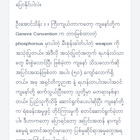
ပြောနိုင်ပါလဲ။
ဦးအောင်သိန်း ။ ။ ကြီးကျယ်တာကတော့ ကျနော်တို့က
Geneva Convention က တားမြစ်ထားတဲ့
phosphorous မှာပါတဲ့ မီးစုန်းဓါတ်ပါတဲ့ weapon ကို
အသုံးပြုတယ်။ အဲဒီလို အသုံးပြုတဲ့အတွက် ရဟန်းသံဃာ
တွေ မီးစွဲလောင်ပြီး ဖြစ်ခဲ့တာ ကျနော် သိသလောက်ဆို
အပြင်းအထန်ဖြစ်တာ အပါး (၅၀) ကျော်လောက်ရှိ
တယ်။ အခု အရှင်တိက္ခဉာဏ နဲ့ ရဟန်းတပါးအပါအဝင်
ကျနော်တို့ ဆက်သွယ်ပြီးတော့ သူတို့မှာ မတရားနစ်နာ
တယ်။ ပြည်သူကိုသိဖို့ ဆောင်ရွက်ပေးပါဆိုပြီး ကျနော်တို့
က ရဲစခန်းအမှုဖွင့် တိုင်ကြားမှုကို စတင်ဆောင်ရွက်ခဲ့တာ
ပါ။ ဒီဟာကတော့ ပြောရင်တော့ အပြင်းအထန် နာကျင်
စေမှုရဲ့ ဘောင်အတွင်းမှာတော့ ပြစ်မှုဆိုင်ရာအမှုတွေအရ