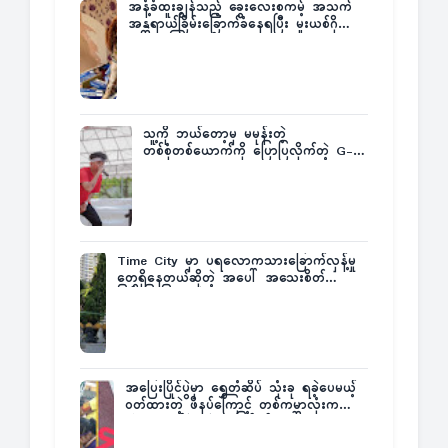
အနံ့ခံထူးချွန်သည့် ခွေးလေးစကမ့် အသက်
အန္တရာယ်ခြိမ်းခြောက်ခံနေရပြီး မူးယစ်ဂိုဏ်း
က ဆုကြေးထုတ်ထား
သူ့ကို ဘယ်တော့မှ မမုန်းတဲ့
တစ်စုံတစ်ယောက်ကို ပြောပြလိုက်တဲ့ G-
Fatt
Time City မှာ ပရလောကသားခြောက်လှန့်မှု
တွေရှိနေတယ်ဆိုတဲ့ အပေါ် အသေးစိတ်
ပြန်ပြောပြလာတဲ့ Times City Project
Director ဦးမြတ်မင်း
အပြေးပြိုင်ပွဲမှာ ရွှေတံဆိပ် သုံးခု ရခဲ့ပေမယ့်
ဝတ်ထားတဲ့ ဖိနပ်ကြောင့် တစ်ကမ္ဘာလုံးက
အံ့အားသင့်ခဲ့ရတဲ့ အဖြစ်မှန်