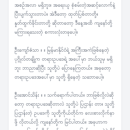
အစဉ်အလာ မရှိဘူး။ အရေးယူ စုံစမ်းတဲ့အဆင့်လောက်နဲ့
ပြီးပျက်သွားတာပဲ။ အဲဒီတော့ ထုတ်ပြစ်တာတို့။
နှုတ်ထွက်ခိုင်းတာတို့ ဆိုတာတော့ ဒီနေ့အထိ ကျနော်တို့
မကြားရသေးတဲ့ စကားလုံးတခုပေါ့။
ဦးကျော်ဇံသာ ။ ။ မြန်မာနိုင်ငံရဲ့ အကြီးအကဲဖြစ်နေတဲ့
ပုဂ္ဂိုလ်တချို့က တရားဥပဒေရဲ့ အပေါ်မှာ ဘယ်သူမှ မရှိ
ဘူး ဘာညာဆိုပြီး သူတို့ပဲ ပြောနေကြတယ်။ အခုတော့
တရားဥပဒေအပေါ်မှာ သူတို့ ရှိနေတဲ့ သဘောပေါ့။
ဦးအောင်သိန်း ။ ။ သက်ရောက်ပါတယ်။ ဘာဖြစ်လို့လဲဆို
တော့ တရားဥပဒေဆိုတာလဲ သူတို့ပဲ ပြဌာန်း တာ။ သူတို့
ပြဌာန်းတဲ့ ဥပဒေကို သူတို့ကိုယ်တိုင်က လေးစားလိုက်နာ
ဖို့ လိုတယ်လို့ ကျနော်တို့က မြင်ပါတယ်။ အခုဟာက