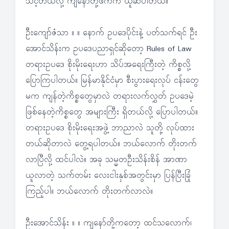
သင့်တယ်လို့ ကျနော်တို့ဖက်က ယူဆပါတယ်။
ဦးကျော်ဇံသာ ။ ။ နောက် ဥပဒေပိုင်းနဲ့ ပတ်သက်ရင် ဦး
အောင်သိန်းက ဥပဒေပညာရှင်ဆိုတော့ Rules of Law
တရားဥပဒေ စိုးမိုးရေးဟာ သိပ်အရေးကြီးတဲ့ ကိစ္စလို့
ပြောကြပါတယ်။ မြန်မာနိုင်ငံမှာ စီးပွားရေးလုပ် ငန်းတွေ
မက ကျန်တဲ့ကိစ္စတွေမှာလဲ တရားလက်လွှတ် ဥပဒေမဲ့
ဖြစ်နေတဲ့ကိစ္စတွေ အများကြီး ရှိတယ်လို့ ပြောပါတယ်။
တရားဥပဒေ စိုးမိုးရေးအဖွဲ့ ဘာညာလဲ သူတို့ လုပ်ထား
တယ်ဆိုတာလဲ တွေ့ရပါတယ်။ ဘယ်လောက် တိုးတက်
လာပြီလို့ ထင်ပါလဲ။ အခု သမ္မတဦးသိန်းစိန် အာဏာ
ယူလာတဲ့ သက်တမ်း လေးငါးနှစ်အတွင်းမှာ ပြန်ပြီးခြုံ
ကြည့်ပါ။ ဘယ်လောက် တိုးတက်လာလဲ။
ဦးအောင်သိန်း ။ ။ ကျနော်တို့ကတော့ ထင်သလောက်၊