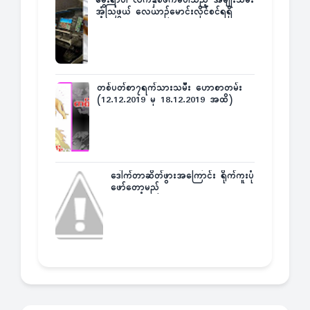
မွေးရာပါ လက်နှစ်ဖက်မပါသည့် အမျိုးသမီး
အံ့သြဖွယ် လေယာဉ်မောင်းလိုင်စင်ရရှိ
တစ်ပတ်စာ၇ရက်သားသမီး ဟောစာတမ်း
(12.12.2019 မှ 18.12.2019 အထိ)
ဒေါက်တာဆိတ်ဖွားအကြောင်း ရိုက်ကူးပုံ
ဖော်တော့မည်