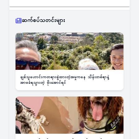
ဆက်စပ်သတင်းများ
ချစ်သူဟောင်းကတရားစွဲထားတဲ့အမှုကနေ သိန်းတစ်ရာနဲ့
အာမခံရသွားတဲ့ မိုးအောင်ရင်