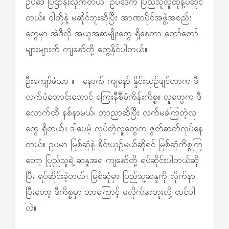
ဥပဒေ ပြဌာန်းလိုက်တယ်။ ဥပဒေက ပြည်သူလူထုနဲ့ပဲဆိုင်
တယ်။ ငါတို့နဲ့ မဆိုင်ဘူးဆိုပြီး အာဏာပိုင်အဖွဲ့အစည်း
တွေမှာ အဲဒီလို အယူအဆမျိုးတွေ ရှိနေတာ တော်တော်
များများကို ကျနော်တို့ တွေ့နိုင်ပါတယ်။
ဦးကျော်ဇံသာ ။ ။ နောက် ကျနော် နှိုင်းယှဉ်ချင်တာက ဒီ
လက်ပံတောင်းတောင် ကြေးနီစီမံကိန်းကိစ္စ။ လူတွေက ဒီ
လောက်ထိ နစ်နာမယ်၊ ဘာညာဆိုပြီး လက်မခံကြတဲ့လူ
တွေ ရှိတယ်။ ဒါပေမဲ့ လုပ်တဲ့လူတွေက ဇွတ်ဆက်လုပ်နေ
တယ်။ ဥပမာ မြစ်ဆုံနဲ့ နှိုင်းယှဉ်မယ်ဆိုရင် မြစ်ဆုံကိစ္စကြ
တော့ ပြည်သူရဲ့ ဆန္ဒအရ ကျနော်တို့ ရပ်ဆိုင်းပါတယ်ဆို
ပြီး ရပ်ဆိုင်းခဲ့တယ်။ မြစ်ဆုံမှာ ပြည်သူ့ဆန္ဒကို လိုက်နာ
ပြီးတော့ ဒီကိစ္စမှာ ဘာကြောင့် မလိုက်နာဘူးလို့ ထင်ပါ
လဲ။