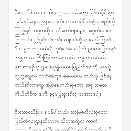
ဦးကျော်ဇံသာ ။ ။ ဆိုတော့ တကယ်တော့ မြန်မာနိုင်ငံမှာ
အုပ်ချုပ်ရေးယန္တရားတခုလုံး အာဏာပိုင် အဖွဲ့အ စည်းကို
ကြည့်ရင် သမ္မတကို တော်တော်များများ အမှတ်ပေးနေ
ကြတယ်။ ပွင့်ပွင့်လင်းလင်း ကျနော်တို့ နားလည်ကြရင်။
ဒီ သမ္မတက ဘယ်လို လုပ်ချင်ပေမယ့်လဲ ဥပမာပြောရရင်
သမ္မတ က ကြီးကြပ်ထားရ တယ် သမ္မတ တကယ်
အာဏာမရှိတဲ့ ဌာနတွေရှိတယ်။ ပြည်ထဲရေးတို့ ဘာတို့
သူတို့တွေက လက်မခံဘူး။ စစ်တပ်က ဘယ်လို ဖြစ်နေ
တယ်ဆိုတာတွေ ပြောနေတယ်ဆိုတော့ အခု သမ္မတ
ကိုယ်တိုင်က ဒါကို ခွင့်မပြုဘူးဆိုတဲ့ သဘောပေါ့။
ဦးအောင်သိန်း ။ ။ မှန်ပါတယ်။ ဘာဖြစ်လို့လဲဆိုတော့
ပြည်ထဲရေးဌာနဆိုတာလဲ သိတဲ့အတိုင်း ကာလုံ
ကာကွယ်ရေးနဲ့ လုံခြုံရေးကောင်စီရဲ့ လက်အောက်မှာ ရှိ