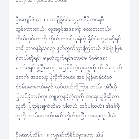
တော့ အကြုံဝင်နေပါတယ်။
ဦးကျော်ဇံသာ ။ ။ တချို့နိုင်ငံတွေမှာ ဒီမိုကရေစီ
ထွန်းကားတယ်။ လူ့အခွင့်အရေးကို လေးစားတယ်။
ကိုယ်လုပ်တာကို ကိုယ်တာဝန်ယူရဲတဲ့ နိုင်ငံတွေမှာဆိုရင်
တချို့တာဝန်ရှိသူတွေ နှုတ်ထွက်သွားကြတယ် ဒါမျိုး ဖြစ်
ခဲ့တယ်ဆိုရင်။ မနှုတ်ထွက်ရင်တောင်မှ စုံစမ်းရေး
ကော်မရှင် ဖွဲ့ပြီးတော့ အပြစ်ရှိတဲ့လူတွေကို ထိထိရောက်
ရောက် အရေးယူပြလိုက်တယ်။ အခု မြန်မာနိုင်ငံမှာ
စုံစမ်းရေးကော်မရှင် လုပ်တယ်လို့ကြား တယ်။ အဲဒီလို
ပြုလုပ်ခဲ့တယ်လူ၊ ကျူးလွန်ခဲ့တဲ့လူကို အရေးယူဖို့ဆိုတာ
သူတို့ ပြဌာန်းချက်ထဲမှာ ပါတယ် ထင်ပါတယ်။ အဲဒါကို
သူတို့ ဘယ်လောက်အထိ လိုက်နာပြီး အရေးယူပါလဲ။
ဦးအောင်သိန်း ။ ။ ကျနော်တို့နိုင်ငံမှာတော့ အဲဒါ