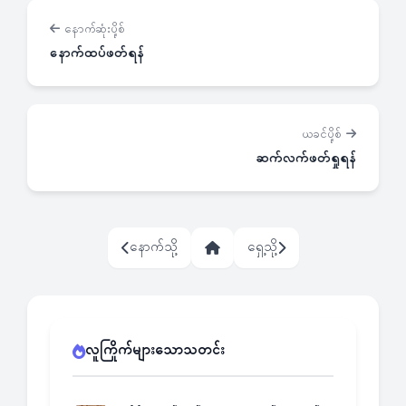
နောက်ဆုံးပို့စ်
နောက်ထပ်ဖတ်ရန်
ယခင်ပို့စ်
ဆက်လက်ဖတ်ရှုရန်
နောက်သို့
ရှေ့သို့
လူကြိုက်များသောသတင်း