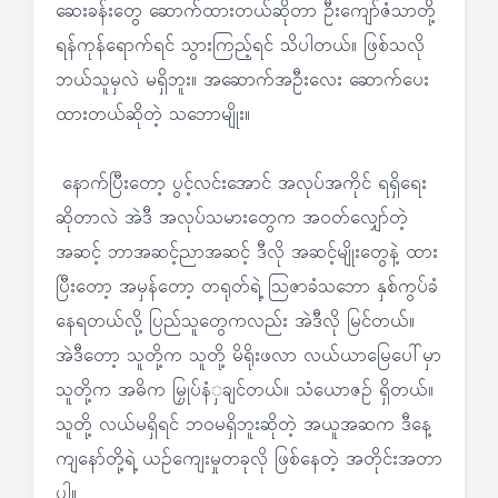
ဆေးခန်းတွေ ဆောက်ထားတယ်ဆိုတာ ဦးကျော်ဇံသာတို့
ရန်ကုန်ရောက်ရင် သွားကြည့်ရင် သိပါတယ်။ ဖြစ်သလို
ဘယ်သူမှလဲ မရှိဘူး။ အဆောက်အဦးလေး ဆောက်ပေး
ထားတယ်ဆိုတဲ့ သဘောမျိုး။
နောက်ပြီးတော့ ပွင့်လင်းအောင် အလုပ်အကိုင် ရရှိရေး
ဆိုတာလဲ အဲဒီ အလုပ်သမားတွေက အဝတ်လျှော်တဲ့
အဆင့် ဘာအဆင့်ညာအဆင့် ဒီလို အဆင့်မျိုးတွေနဲ့ ထား
ပြီးတော့ အမှန်တော့ တရုတ်ရဲ့ သြဇာခံသဘော နှစ်ကွပ်ခံ
နေရတယ်လို့ ပြည်သူတွေကလည်း အဲဒီလို မြင်တယ်။
အဲဒီတော့ သူတို့က သူတို့ မိရိုးဖလာ လယ်ယာမြေပေါ်မှာ
သူတို့က အဓိက မြှုပ်နံှချင်တယ်။ သံယောဇဉ် ရှိတယ်။
သူတို့ လယ်မရှိရင် ဘဝမရှိဘူးဆိုတဲ့ အယူအဆက ဒီနေ့
ကျနော်တို့ရဲ့ ယဉ်ကျေးမှုတခုလို ဖြစ်နေတဲ့ အတိုင်းအတာ
ပါ။