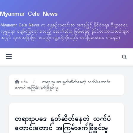
Myanmar Cele News
Myanamr Cele News က နေ့စဉ်သတင်းစာ အနေဖြင့် နိုင်ငံရေး၊ စီးပွားရေး၊
လူမှုရေး၊ ဖျော်ဖြေရေး စသည့် နောက်ဆုံးရ မြန်မာနှင့် နိုင်ငံတကာသတင်းများ
အပြင် သုတအဖြာဖြာ စသည့်ကဏ္ဍတို့ကိုလည်း တင်ပြပေးထား ပါသည်။
ပင်မ
/
တရားဥပဒေ နှုတ်ဆိတ်နေတဲ့ လက်ပံတောင်း
တောင် အကြမ်းဖက်ဖြိုခွင်းမှု
တရားဥပဒေ နှုတ်ဆိတ်နေတဲ့ လက်ပံ
တောင်းတောင် အကြမ်းဖက်ဖြိုခွင်းမှု