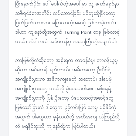
ပြီးနောက်ပိုင်း ပေါ်ပေါက်တဲ့အပေါ်မှာ သူ့ ကော်မရှင်နာ
အစီရင်ခံစာအတိုင်း လုပ်ဆောင်ခြင်း မရှိဘူးဆိုပြီးတော့
ပြတ်ပြတ်သားသား ပြောလာတဲ့အဆင့် ဖြစ်လာခဲ့တယ်။
ဒါဟာ ကျနော်တို့အတွက် Turning Point တခု ဖြစ်လာခဲ့
တယ်။ အဲဒါကလဲ အင်မတန်မှ အရေးကြီးတဲ့အချက်ပါ။
ဘာဖြစ်လို့လဲဆိုတော့ အစိုးရက တာဝန်ခံမှု၊ တာဝန်ယူမှု
ဆိုတာ အင်မတန် နည်းတယ်။ အဓိကတော့ ဦးပိုင်ရဲ့
အကျိုးစီးပွားက အဓိကကျနေတဲ့ သဘောပဲ။ ဒါပေမဲ့
အကျိုးစီးပွားတွေ ဘယ်လို ခွဲဝေပေးပါစေ။ အစိုးရရဲ့
အကျိုးစီးပွားကို ပြန်ပြီးတော့ ပုံပေးလာတဲ့အဆင့်တွေ
ဖြစ်သော်ငြားလဲ ဒါတွေက ပွင့်လင်းမြင် သာမှု မရှိနိုင်တဲ့
အတွက် ဒါတွေဟာ မှန်တယ်လို့ အတိအကျ ယုံကြည်လို့
လဲ မရနိုင်ဘူးလို့ ကျနော်တို့က မြင်ပါတယ်။