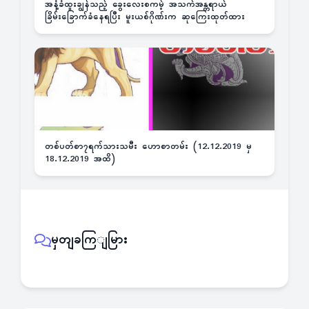
အနံ့ခံထူးချွန်သည့် ခွေးလေးစကမ့် အသက်အန္တရာယ်
ခြိမ်းခြောက်ခံနေရပြီး မူးယစ်ဂိုဏ်းက ဆုကြေးထုတ်ထား
တစ်ပတ်စာ၇ရက်သားသမီး ဟောစာတမ်း (12.12.2019 မှ
18.12.2019 အထိ)
မှတျခကြျမြား