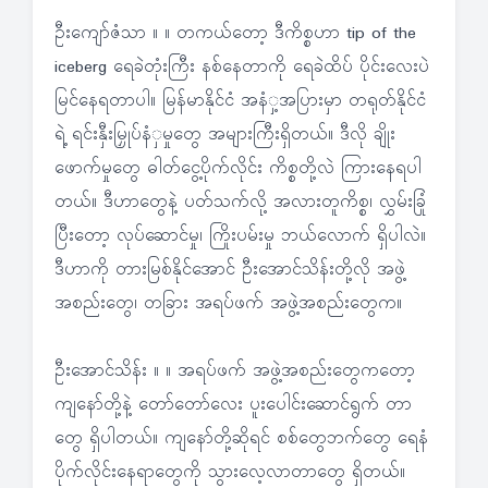
ဦးကျော်ဇံသာ ။ ။ တကယ်တော့ ဒီကိစ္စဟာ tip of the
iceberg ရေခဲတုံးကြီး နစ်နေတာကို ရေခဲထိပ် ပိုင်းလေးပဲ
မြင်နေရတာပါ။ မြန်မာနိုင်ငံ အနံှ့အပြားမှာ တရုတ်နိုင်ငံ
ရဲ့ ရင်းနှီးမြှုပ်နံှမှုတွေ အများကြီးရှိတယ်။ ဒီလို ချိုး
ဖောက်မှုတွေ ဓါတ်ငွေ့ပိုက်လိုင်း ကိစ္စတို့လဲ ကြားနေရပါ
တယ်။ ဒီဟာတွေနဲ့ ပတ်သက်လို့ အလားတူကိစ္စ၊ လွှမ်းခြုံ
ပြီးတော့ လုပ်ဆောင်မှု၊ ကြိုးပမ်းမှု ဘယ်လောက် ရှိပါလဲ။
ဒီဟာကို တားမြစ်နိုင်အောင် ဦးအောင်သိန်းတို့လို အဖွဲ့
အစည်းတွေ၊ တခြား အရပ်ဖက် အဖွဲ့အစည်းတွေက။
ဦးအောင်သိန်း ။ ။ အရပ်ဖက် အဖွဲ့အစည်းတွေကတော့
ကျနော်တို့နဲ့ တော်တော်လေး ပူးပေါင်းဆောင်ရွက် တာ
တွေ ရှိပါတယ်။ ကျနော်တို့ဆိုရင် စစ်တွေဘက်တွေ ရေနံ
ပိုက်လိုင်းနေရာတွေကို သွားလေ့လာတာတွေ ရှိတယ်။