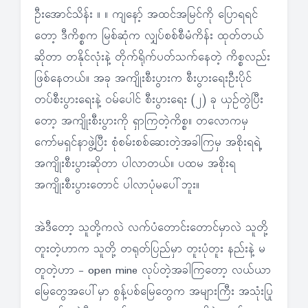
ဦးအောင်သိန်း ။ ။ ကျနော့် အထင်အမြင်ကို ပြောရရင်
တော့ ဒီကိစ္စက မြစ်ဆုံက လျှပ်စစ်စီမံကိန်း ထုတ်တယ်
ဆိုတာ တနိုင်လုံးနဲ့ တိုက်ရိုက်ပတ်သက်နေတဲ့ ကိစ္စလည်း
ဖြစ်နေတယ်။ အခု အကျိုးစီးပွားက စီးပွားရေးဦးပိုင်
တပ်စီးပွားရေးနဲ့ ဝမ်ပေါင် စီးပွားရေး (၂) ခု ယှဉ်တွဲပြီး
တော့ အကျိုးစီးပွားကို ရှာကြတဲ့ကိစ္စ။ တလောကမှ
ကော်မရှင်နာဖွဲ့ပြီး စုံစမ်းစစ်ဆေးတဲ့အခါကြမှ အစိုးရရဲ့
အကျိုးစီးပွားဆိုတာ ပါလာတယ်။ ပထမ အစိုးရ
အကျိုးစီးပွားတောင် ပါလာပုံမပေါ်ဘူး။
အဲဒီတော့ သူတို့ကလဲ လက်ပံတောင်းတောင်မှာလဲ သူတို့
တူးတဲ့ဟာက သူတို့ တရုတ်ပြည်မှာ တူးပုံတူး နည်းနဲ့ မ
တူတဲ့ဟာ - open mine လုပ်တဲ့အခါကြတော့ လယ်ယာ
မြေတွေအပေါ်မှာ စွန့်ပစ်မြေတွေက အများကြီး အသုံးပြု