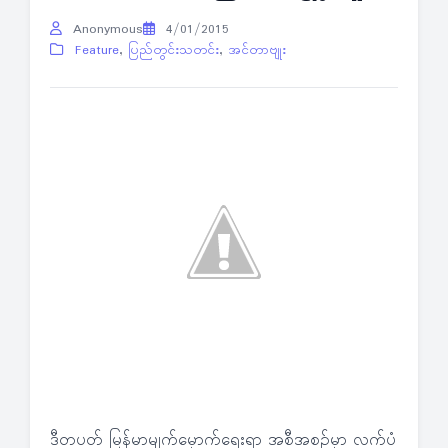
Anonymous
4/01/2015
Feature
,
ပြည်တွင်းသတင်း
,
အင်တာဗျုး
ဒီတပတ် မြန်မာ့မျက်မှောက်ရေးရာ အစီအစဉ်မှာ လက်ပံ