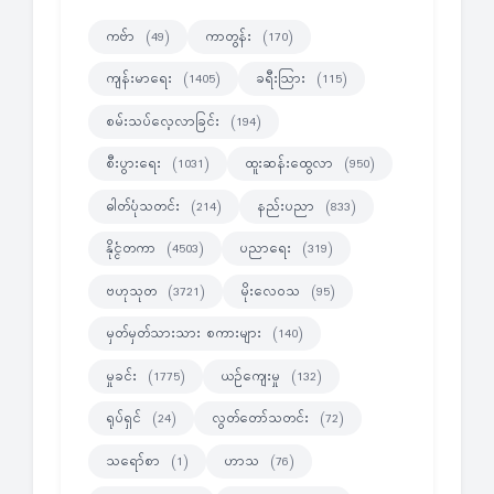
ကဗ်ာ
ကာတွန်း
(49)
(170)
ကျန်းမာရေး
ခရီးသြား
(1405)
(115)
စမ်းသပ်လေ့လာခြင်း
(194)
စီးပွားရေး
ထူးဆန်းထွေလာ
(1031)
(950)
ဓါတ်ပုံသတင်း
နည်းပညာ
(214)
(833)
နိုင္ငံတကာ
ပညာရေး
(4503)
(319)
ဗဟုသုတ
မိုးလေဝသ
(3721)
(95)
မှတ်မှတ်သားသား စကားများ
(140)
မှုခင်း
ယဉ်ကျေးမှု
(1775)
(132)
ရုပ်ရှင်
လွတ်တော်သတင်း
(24)
(72)
သရော်စာ
ဟာသ
(1)
(76)