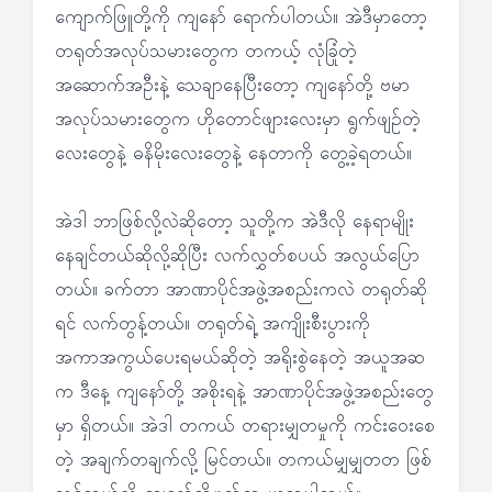
ကျောက်ဖြူတို့ကို ကျနော် ရောက်ပါတယ်။ အဲဒီမှာတော့
တရုတ်အလုပ်သမားတွေက တကယ့် လုံခြုံတဲ့
အဆောက်အဦးနဲ့ သေချာနေပြီးတော့ ကျနော်တို့ ဗမာ
အလုပ်သမားတွေက ဟိုတောင်ဖျားလေးမှာ ရွက်ဖျဉ်တဲ့
လေးတွေနဲ့ ဓနိမိုးလေးတွေနဲ့ နေတာကို တွေ့ခဲ့ရတယ်။
အဲဒါ ဘာဖြစ်လို့လဲဆိုတော့ သူတို့က အဲဒီလို နေရာမျိုး
နေချင်တယ်ဆိုလို့ဆိုပြီး လက်လွှတ်စပယ် အလွယ်ပြော
တယ်။ ခက်တာ အာဏာပိုင်အဖွဲ့အစည်းကလဲ တရုတ်ဆို
ရင် လက်တွန့်တယ်။ တရုတ်ရဲ့ အကျိုးစီးပွားကို
အကာအကွယ်ပေးရမယ်ဆိုတဲ့ အရိုးစွဲနေတဲ့ အယူအဆ
က ဒီနေ့ ကျနော်တို့ အစိုးရနဲ့ အာဏာပိုင်အဖွဲ့အစည်းတွေ
မှာ ရှိတယ်။ အဲဒါ တကယ် တရားမျှတမှုကို ကင်းဝေးစေ
တဲ့ အချက်တချက်လို့ မြင်တယ်။ တကယ်မျှမျှတတ ဖြစ်