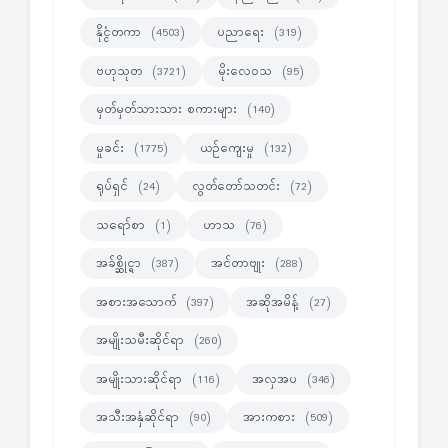
နိုင္ငံတကာ
ပညာရေး
(4503)
(319)
ဗဟုသုတ
မိုးလေဝသ
(3721)
(95)
မှတ်မှတ်သားသား စကားများ
(140)
မှုခင်း
ယဉ်ကျေးမှု
(1775)
(132)
ရုပ်ရှင်
လွတ်တော်သတင်း
(24)
(72)
သရော်စာ
ဟာသ
(1)
(76)
အခ်စ္ဆိုင္ရာ
အင်တာဗျုး
(387)
(288)
အစားအသောက်
အဆိုအမိန့်
(397)
(27)
အမျိုးသမီးဆိုင်ရာ
(260)
အမျိုးသားဆိုင်ရာ
အလှအပ
(116)
(346)
အသီးအနှံဆိုင်ရာ
အားကစား
(90)
(509)