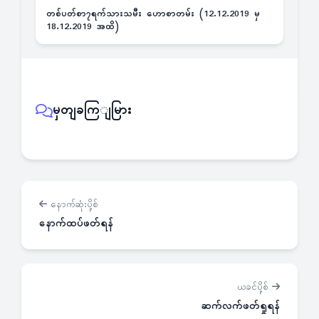
တစ်ပတ်စာ၇ရက်သားသမီး ဟောစာတမ်း (12.12.2019 မှ
18.12.2019 အထိ)
မှတျခကြျမြား
နောက်ဆုံးပို့စ်
နောက်ထပ်ဖတ်ရန်
ယခင်ပို့စ်
ဆက်လက်ဖတ်ရှုရန်