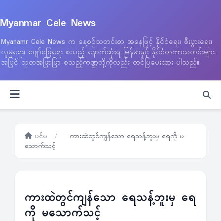
Myanmar Cele News
Myanamr Cele News က နေ့စဉ်သတင်းစာ အနေဖြင့် နိုင်ငံရေး၊ စီးပွားရေး၊
လူမှုရေး၊ ဖျော်ဖြေရေး စသည့် နောက်ဆုံးရ မြန်မာနှင့် နိုင်ငံတကာသတင်းများ
အပြင် သုတအဖြာဖြာ စသည့်ကဏ္ဍတို့ကိုလည်း တင်ပြပေးထား ပါသည်။
ပင်မ
/
ကားထဲတွင်ကျန်သော ရေသန့်ဘူးမှ ရေကို မ
သောက်သင့်
ကားထဲတွင်ကျန်သော ရေသန့်ဘူးမှ ရေ
ကို မသောက်သင့်