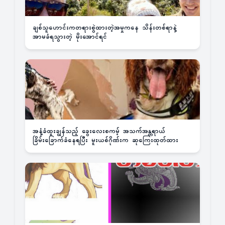
ချစ်သူဟောင်းကတရားစွဲထားတဲ့အမှုကနေ သိန်းတစ်ရာနဲ့
အာမခံရသွားတဲ့ မိုးအောင်ရင်
အနံ့ခံထူးချွန်သည့် ခွေးလေးစကမ့် အသက်အန္တရာယ်
ခြိမ်းခြောက်ခံနေရပြီး မူးယစ်ဂိုဏ်းက ဆုကြေးထုတ်ထား