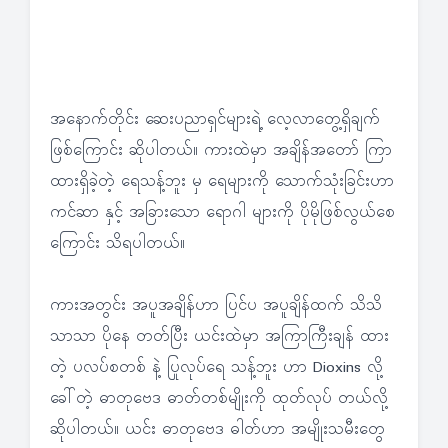
အနောက်တိုင်း ဆေးပညာရှင်များရဲ့ လေ့လာတွေ့ရှိချက်
ဖြစ်ကြောင်း ဆိုပါတယ်။ ကားထဲမှာ အချိန်အတော် ကြာ
ထားရှိခဲ့တဲ့ ရေသန့်ဘူး မှ ရေများကို သောက်သုံးခြင်းဟာ
ကင်ဆာ နှင့် အခြားသော ရောဂါ များကို ပိုမိုဖြစ်လွယ်စေ
ကြောင်း သိရပါတယ်။
ကားအတွင်း အပူအချိန်ဟာ ပြင်ပ အပူချိန်ထက် သိသိ
သာသာ ပိုနေ တတ်ပြီး ယင်းထဲမှာ အကြာကြီးချန် ထား
တဲ့ ပလပ်စတစ် နဲ့ ပြုလုပ်ရေ သန့်ဘူး ဟာ Dioxins လို့
ခေါ်တဲ့ ဓာတုဗေဒ ဓာတ်တစ်မျိုးကို ထုတ်လုပ် တယ်လို့
ဆိုပါတယ်။ ယင်း ဓာတုဗေဒ ဓါတ်ဟာ အမျိုးသမီးတွေ