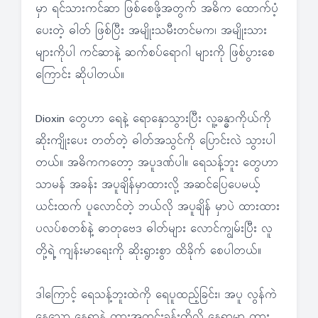
မှာ ရင်သားကင်ဆာ ဖြစ်စေဖို့အတွက် အဓိက ထောက်ပံ့
ပေးတဲ့ ဓါတ် ဖြစ်ပြီး အမျိုးသမီးတင်မက၊ အမျိုးသား
များကိုပါ ကင်ဆာနဲ့ ဆက်စပ်ရောဂါ များကို ဖြစ်ပွားစေ
ကြောင်း ဆိုပါတယ်။
Dioxin တွေဟာ ရေနဲ့ ရောနှောသွားပြီး လူ့ခန္ဓာကိုယ်ကို
ဆိုးကျိုးပေး တတ်တဲ့ ဓါတ်အသွင်ကို ပြောင်းလဲ သွားပါ
တယ်။ အဓိကကတော့ အပူဒဏ်ပါ။ ရေသန့်ဘူး တွေဟာ
သာမန် အခန်း အပူချိန်မှာထားလို့ အဆင်ပြေပေမယ့်
ယင်းထက် ပူလောင်တဲ့ ဘယ်လို အပူချိန် မှာပဲ ထားထား
ပလပ်စတစ်နဲ့ ဓာတုဗေဒ ဓါတ်များ လောင်ကျွမ်းပြီး လူ
တို့ရဲ့ ကျန်းမာရေးကို ဆိုးရွားစွာ ထိခိုက် စေပါတယ်။
ဒါကြောင့် ရေသန့်ဘူးထဲကို ရေပူထည့်ခြင်း၊ အပူ လွန်ကဲ
နေသော နေရာနဲ့ ကားအတွင်းခန်းတို့လို နေရာမှာ ထား