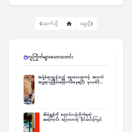
နောက်သို့
ရှေ့သို့
လူကြိုက်များသောသတင်း
အနံ့ခံထူးချွန်သည့် ခွေးလေးစကမ့် အသက်
အန္တရာယ်ခြိမ်းခြောက်ခံနေရပြီး မူးယစ်ဂိုဏ်း
က ဆုကြေးထုတ်ထား
အိမ့်ချစ်ကို တောင်းပန်လိုက်ရတဲ့
အကြောင်း ပြောလာတဲ့ ခိုင်သင်းကြည်