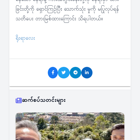
ခြင်းတို့ကို ရှောင်ကြဉ်ပြီး သောက်သုံး မှုကို မပြုလုပ်ရန်
သတိပေး တားမြစ်ထားကြောင်း သိရပါတယ်။
ရိုးရာလေး
ဆက်စပ်သတင်းများ