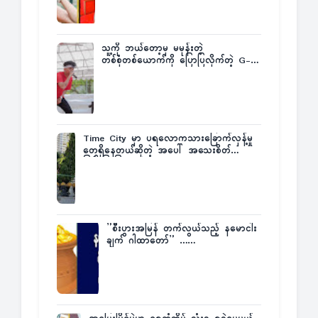
သူ့ကို ဘယ်တော့မှ မမုန်းတဲ့
တစ်စုံတစ်ယောက်ကို ပြောပြလိုက်တဲ့ G-
Fatt
Time City မှာ ပရလောကသားခြောက်လှန့်မှု
တွေရှိနေတယ်ဆိုတဲ့ အပေါ် အသေးစိတ်
ပြန်ပြောပြလာတဲ့ Times City Project
Director ဦးမြတ်မင်း
”စီးပွားအမြန် တက်လွယ်သည့် နမောငါး
ချက် ဂါထာတော်” ……