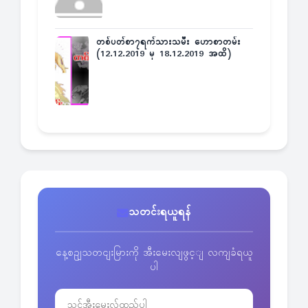
တစ်ပတ်စာ၇ရက်သားသမီး ဟောစာတမ်း
(12.12.2019 မှ 18.12.2019 အထိ)
သတင်းရယူရန်
နေ့စဥျသတငျးမြားကို အီးမေးလျဖွင့ျ လကျခံရယူ
ပါ