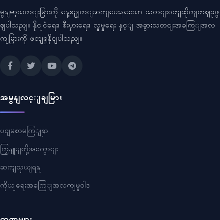
မွနျမာ့သတငျးမြားကို နေ့စဥျတငျဆကျပေးနသေော သတငျးဝဘျဆိုကျတဈခုဖွ
ဈပါသညျ။ နိုငျငံရေး၊ စီးပှားရေး၊ လူမှုရေး နှင့ျ အခွားသတငျးအခကြျအလ
ကျမြားကို ဖတျရှုနိုငျပါသညျ။
အမွနျလင့ျချမြား
ပငျမစာမကြျနှာ
ကြှနျုပျတို့အကွောငျး
ဆကျသှယျရနျ
ကိုယျရေးအခကြျအလကျမူဝါဒ
ကဏ္ဍများ