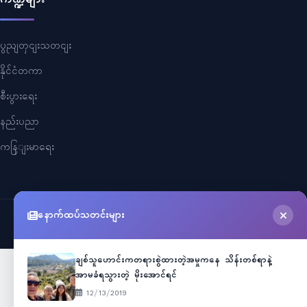
ပွညျတှငျးသတငျး
နိုင်ငံတကာ
စီးပွားရေး
နည်းပညာ
ကနြျးမာရေး
နောက်ထပ်သတင်းများ
©
2026
Myanmar Cele News
. All Rights Reserved.
ချစ်သူဟောင်းကတရားစွဲထားတဲ့အမှုကနေ သိန်းတစ်ရာနဲ့
အာမခံရသွားတဲ့ မိုးအောင်ရင်
12/13/2019