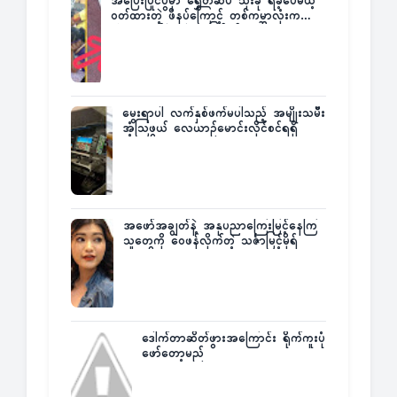
အပြေးပြိုင်ပွဲမှာ ရွှေတံဆိပ် သုံးခု ရခဲ့ပေမယ့်
ဝတ်ထားတဲ့ ဖိနပ်ကြောင့် တစ်ကမ္ဘာလုံးက
အံ့အားသင့်ခဲ့ရတဲ့ အဖြစ်မှန်
မွေးရာပါ လက်နှစ်ဖက်မပါသည့် အမျိုးသမီး
အံ့သြဖွယ် လေယာဉ်မောင်းလိုင်စင်ရရှိ
အဖော်အချွတ်နဲ့ အနုပညာကြေးမြင့်နေကြ
သူတွေကို ဝေဖန်လိုက်တဲ့ သင်္ဇာမြင့်မိုရ်
ဒေါက်တာဆိတ်ဖွားအကြောင်း ရိုက်ကူးပုံ
ဖော်တော့မည်