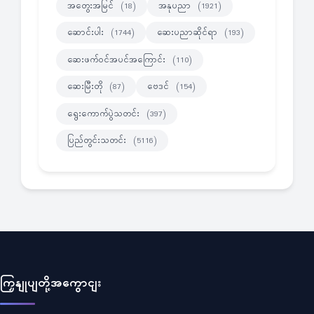
အတွေးအမြင်
အနုပညာ
(18)
(1921)
ဆောင်းပါး
ဆေးပညာဆိုင်ရာ
(1744)
(193)
ဆေးဖက်ဝင်အပင်အကြောင်း
(110)
ဆေးမြီးတို
ဗေဒင်
(87)
(154)
ရွေးကောက်ပွဲသတင်း
(397)
ပြည်တွင်းသတင်း
(5116)
ကြှနျုပျတို့အကွောငျး