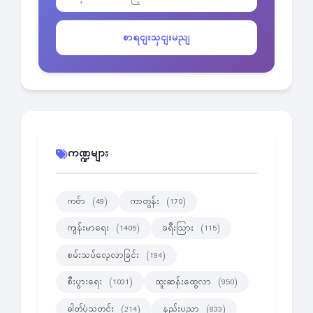
စာရငျးသှငျးမညျ
ကဏ္ဍများ
ကဗ်ာ
ကာတွန်း
(49)
(170)
ကျန်းမာရေး
ခရီးသြား
(1405)
(115)
စမ်းသပ်လေ့လာခြင်း
(194)
စီးပွားရေး
ထူးဆန်းထွေလာ
(1031)
(950)
ဓါတ်ပုံသတင်း
နည်းပညာ
(214)
(833)