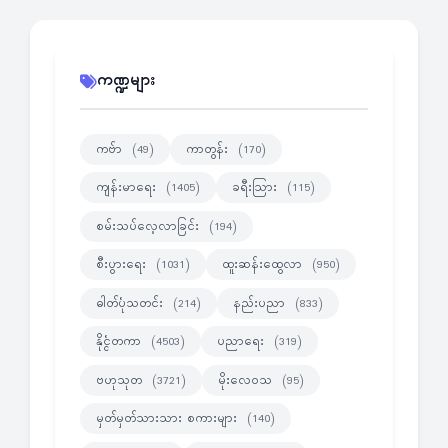
ကဏ္ဍများ
ကဗ်ာ
ကာတွန်း
(49)
(170)
ကျန်းမာရေး
ခရီးသြား
(1405)
(115)
စမ်းသပ်လေ့လာခြင်း
(194)
စီးပွားရေး
ထူးဆန်းထွေလာ
(1031)
(950)
ဓါတ်ပုံသတင်း
နည်းပညာ
(214)
(833)
နိုင္ငံတကာ
ပညာရေး
(4503)
(319)
ဗဟုသုတ
မိုးလေဝသ
(3721)
(95)
မှတ်မှတ်သားသား စကားများ
(140)