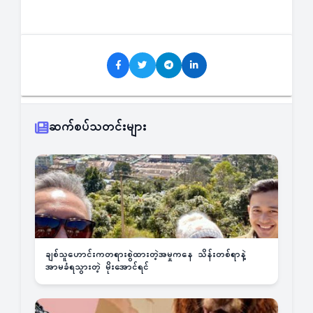
ဆက်စပ်သတင်းများ
ချစ်သူဟောင်းကတရားစွဲထားတဲ့အမှုကနေ သိန်းတစ်ရာနဲ့
အာမခံရသွားတဲ့ မိုးအောင်ရင်