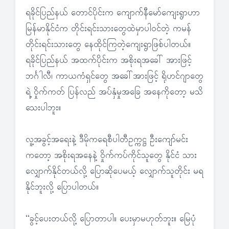
ရခိုင်ပြည်နယ် တောင်ပိုင်းက ကျောက်နီမော်ကျေးရွာဟာ
မြန်မာနိုင်ငံက တိုင်းရင်းသားတွေထဲမှာပါဝင်တဲ့ ကမန်
တိုင်းရင်းသားတွေ နေထိုင်ကြတဲ့ကျေးရွာဖြစ်ပါတယ်။
ရခိုင်ပြည်နယ် အထက်ပိုင်းက အစိုးရအခေါ် အားဖြင့်
ဘင်္ဂါလီ၊ ကာယကံရှင်တွေ အခေါ်အားဖြင့် ရိုဟင်ဂျာတွေ
ရဲ့ ဝှိုက်ကတ် ပြန်လည် အပ်နှံမှုအခြေ အနေကိုတော့ မသိ
သေးပါဘူး။
လူ့အခွင့်အရေးနဲ့ ဒီမိုကရေစီပါတီဥက္ကဋ္ဌ ဦးကျော်မင်း
ကတော့ အစိုးရအနေနဲ့ ဝှိုက်ကပ်ကိုင်သူတွေ နိုင်ငံ သား
လျှောက်နိုင်တယ်လို့ ပြောဆိုပေမယ့် လျှောက်သူတိုင်း မရ
နိုင်ဘူးလို့ ပြောပါတယ်။
“ခွင့်ပေးတယ်လို့ ပြောတာပါ။ ပေးမှာမဟုတ်ဘူး။ မြေပုံ