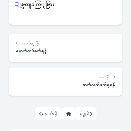
မှတျခကြျမြား
နောက်ဆုံးပို့စ်
နောက်ထပ်ဖတ်ရန်
ယခင်ပို့စ်
ဆက်လက်ဖတ်ရှုရန်
နောက်သို့
ရှေ့သို့