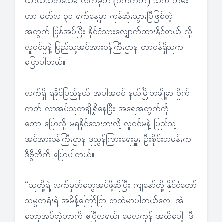
ယာယီသက်သေခံ လက်မှတ် (ဝှိုက်ကတ်) သက် တမ်း
ဟာ မတ်လ ၃၁ ရက်နေ့မှာ ကုန်ဆုံးသွားပြီဖြစ်တဲ့
အတွက် ပြန်အပ်ပြီး နိုင်ငံသားလျှောက်ထားနိုင်တယ် လို့
လူဝင်မှုနဲ့ ပြည်သူ့အင်အားဝန်ကြီးဌာန တာဝန်ရှိသူက
ပြောပါတယ်။
လက်ရှိ ရခိုင်ပြည်နယ် အပါအဝင် နယ်မြို့တချို့မှာ ဝှိုက်
ကတ် လာအပ်သူတချို့ရှိနေပြီး အရေအတွက်ကို
တော့ ပြောလို့ မရနိုင်သေးဘူးလို့ လူဝင်မှုနဲ့ ပြည်သူ့
အင်အားဝန်ကြီးဌာန ဒုညွန်ကြားရေးမှူး ဦးစိုင်းဘမန်းက
ဒီဗွီဘီကို ပြောပါတယ်။
“သူတို့ရဲ့ လက်မှတ်တွေအပ်ဖို့ဆိုပြီး ကျနော်တို့ နိုင်ငံတော်
သမ္မတရုံးရဲ့ အမိန့်ကြော်ငြာ စာထဲမှာပါတယ်လေ။ အဲ
တော့အပ်တဲ့ဟာကို ဧပြီလရယ်၊ မေလကုန် အထိပေါ့။ ဒီ