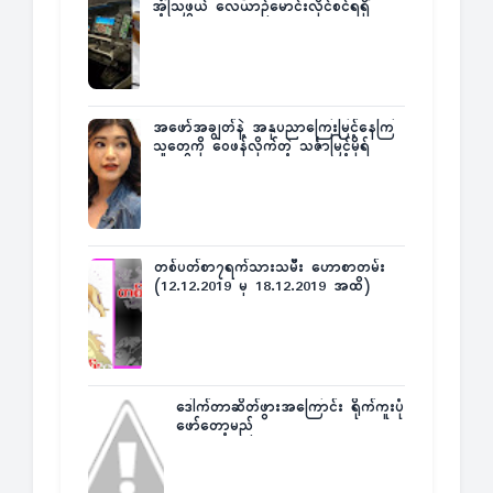
အံ့သြဖွယ် လေယာဉ်မောင်းလိုင်စင်ရရှိ
အဖော်အချွတ်နဲ့ အနုပညာကြေးမြင့်နေကြ
သူတွေကို ဝေဖန်လိုက်တဲ့ သင်္ဇာမြင့်မိုရ်
တစ်ပတ်စာ၇ရက်သားသမီး ဟောစာတမ်း
(12.12.2019 မှ 18.12.2019 အထိ)
ဒေါက်တာဆိတ်ဖွားအကြောင်း ရိုက်ကူးပုံ
ဖော်တော့မည်