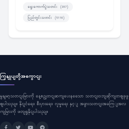
ရွေးကောက်ပွဲသတင်း
(397)
ပြည်တွင်းသတင်း
(5116)
ကြှနျုပျတို့အကွောငျး
မွနျမာ့သတငျးမြားကို နေ့စဥျတငျဆကျပေးနသေော သတငျးဝဘျဆိုကျတဈခုဖွ
ဈပါသညျ။ နိုငျငံရေး၊ စီးပှားရေး၊ လူမှုရေး နှင့ျ အခွားသတငျးအခကြျအလ
ကျမြားကို ဖတျရှုနိုငျပါသညျ။