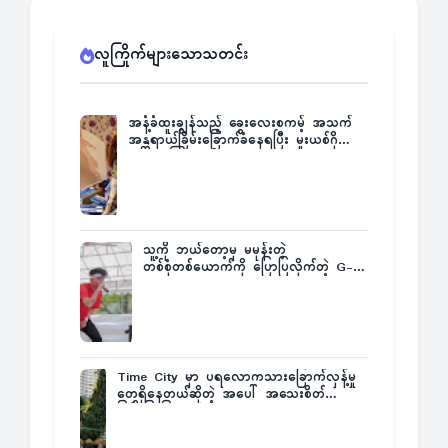
လူကြိုက်များသောသတင်း
အနံ့ခံထူးချွန်သည့် ခွေးလေးစကမ့် အသက်
အန္တရာယ်ခြိမ်းခြောက်ခံနေရပြီး မူးယစ်ဂိုဏ်း
က ဆုကြေးထုတ်ထား
သူ့ကို ဘယ်တော့မှ မမုန်းတဲ့
တစ်စုံတစ်ယောက်ကို ပြောပြလိုက်တဲ့ G-
Fatt
Time City မှာ ပရလောကသားခြောက်လှန့်မှု
တွေရှိနေတယ်ဆိုတဲ့ အပေါ် အသေးစိတ်
ပြန်ပြောပြလာတဲ့ Times City Project
Director ဦးမြတ်မင်း