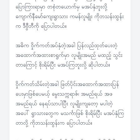
ပြောကြားရာမှာ တစုံတယောက်မှ မအပ်နှံဘူးလို့
ကျောက်နီမော်ကျေးရွာသား ကမန်လူမျိုး ကိုဘသန်းထွန်း
က ဒီဗွီဘီကို ပြောပါတယ်။
အဓိက ဝှိုက်ကတ်အပ်နှံတဲ့အခါ ပြန်လည်ထုတ်ပေးတဲ့
အထောက်အထားစာရွက်မှာ လူမျိုးအမည် မထည့် သွင်း
တာကြောင့် စိုးရိမ်ပြီး မအပ်ကြဘူးလို့ ဆိုပါတယ်။
ဝှိုက်ကတ်သိမ်းတဲ့အခါ ဖြတ်ပိုင်းအထောက်အထားပြန်
ပေးမှာဖြစ်ပေမယ့် မွေးသက္ကရာဇ်၊ အမည်ရယ် အဖ
အမည်ရယ် နေရပ်သာပါပြီး လူမျိုးကျတော့ မပါတဲ့
အပေါ် ရွာသားတွေက မသင်္ကာဖြစ် စိုးရိမ်ပြီး မအပ်နှံကြ
တာလို့ ကိုဘသန်းထွန်းက ပြောပါတယ်။