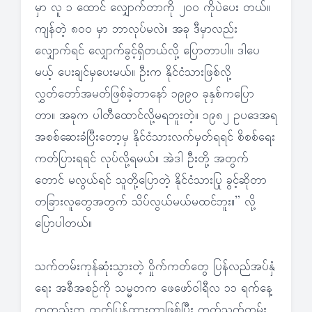
မှာ လူ ၁ ထောင် လျှောက်တာကို ၂၀၀ ကိုပဲပေး တယ်။
ကျန်တဲ့ ၈၀၀ မှာ ဘာလုပ်မလဲ။ အခု ဒီမှာလည်း
လျှောက်ရင် လျှောက်ခွင့်ရှိတယ်လို့ ပြောတာပါ။ ဒါပေ
မယ့် ပေးချင်မှပေးမယ်။ ဦးက နိုင်ငံသားဖြစ်လို့
လွှတ်တော်အမတ်ဖြစ်ခဲ့တာနော် ၁၉၉၀ ခုနှစ်ကပြော
တာ။ အခုက ပါတီထောင်လို့မရဘူးတဲ့။ ၁၉၈၂ ဥပဒေအရ
အစစ်ဆေးခံပြီးတော့မှ နိုင်ငံသားလက်မှတ်ရရင် စိစစ်ရေး
ကတ်ပြားရရင် လုပ်လို့ရမယ်။ အဲဒါ ဦးတို့ အတွက်
တောင် မလွယ်ရင် သူတို့ပြောတဲ့ နိုင်ငံသားပြု ခွင့်ဆိုတာ
တခြားလူတွေအတွက် သိပ်လွယ်မယ်မထင်ဘူး။” လို့
ပြောပါတယ်။
သက်တမ်းကုန်ဆုံးသွားတဲ့ ဝှိုက်ကတ်တွေ ပြန်လည်အပ်နှံ
ရေး အစီအစဉ်ကို သမ္မတက ဖေဖော်ဝါရီလ ၁၁ ရက်နေ့
ကတည်းက ထုတ်ပြန်ထားတာဖြစ်ပြီး ကတ်သက်တမ်း