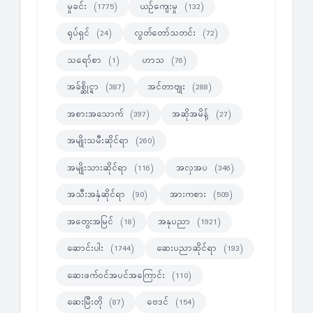
မှုခင်း
ယဉ်ကျေးမှု
(1775)
(132)
ရုပ်ရှင်
လွတ်တော်သတင်း
(24)
(72)
သရော်စာ
ဟာသ
(1)
(76)
အခ်စ္ဆိုင္ရာ
အင်တာဗျုး
(387)
(288)
အစားအသောက်
အဆိုအမိန့်
(397)
(27)
အမျိုးသမီးဆိုင်ရာ
(260)
အမျိုးသားဆိုင်ရာ
အလှအပ
(116)
(346)
အသီးအနှံဆိုင်ရာ
အားကစား
(90)
(509)
အတွေးအမြင်
အနုပညာ
(18)
(1921)
ဆောင်းပါး
ဆေးပညာဆိုင်ရာ
(1744)
(193)
ဆေးဖက်ဝင်အပင်အကြောင်း
(110)
ဆေးမြီးတို
ဗေဒင်
(87)
(154)