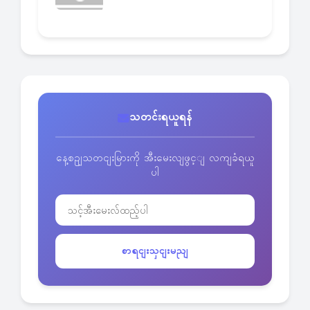
သတင်းရယူရန်
နေ့စဥျသတငျးမြားကို အီးမေးလျဖွင့ျ လကျခံရယူ
ပါ
စာရငျးသှငျးမညျ