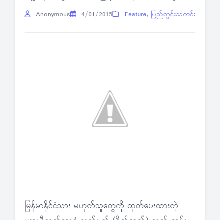
Anonymous
4/01/2015
Feature
,
ပြည်တွင်းသတင်း
မြန်မာနိုင်ငံသား မဟုတ်သူတွေကို ထုတ်ပေးထားတဲ့