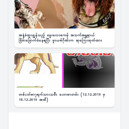
အနံ့ခံထူးချွန်သည့် ခွေးလေးစကမ့် အသက်အန္တရာယ်
ခြိမ်းခြောက်ခံနေရပြီး မူးယစ်ဂိုဏ်းက ဆုကြေးထုတ်ထား
တစ်ပတ်စာ၇ရက်သားသမီး ဟောစာတမ်း (12.12.2019 မှ
18.12.2019 အထိ)