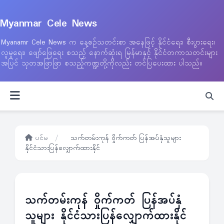
Myanmar Cele News
Myanamr Cele News က နေ့စဉ်သတင်းစာ အနေဖြင့် နိုင်ငံရေး၊ စီးပွားရေး၊
လူမှုရေး၊ ဖျော်ဖြေရေး စသည့် နောက်ဆုံးရ မြန်မာနှင့် နိုင်ငံတကာသတင်းများ
အပြင် သုတအဖြာဖြာ စသည့်ကဏ္ဍတို့ကိုလည်း တင်ပြပေးထား ပါသည်။
ပင်မ
/
သက်တမ်းကုန် ဝှိုက်ကတ် ပြန်အပ်နှံသူများ
နိုင်ငံသားပြန်လျှောက်ထားနိုင်
သက်တမ်းကုန် ဝှိုက်ကတ် ပြန်အပ်နှံ
သူများ နိုင်ငံသားပြန်လျှောက်ထားနိုင်