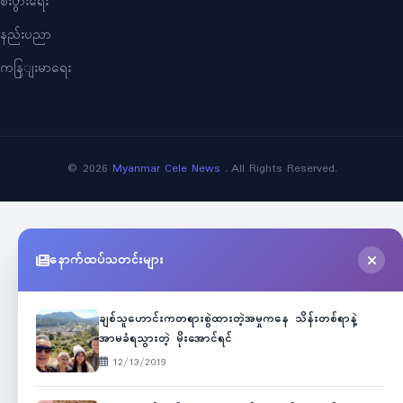
စီးပွားရေး
နည်းပညာ
ကနြျးမာရေး
©
2026
Myanmar Cele News
. All Rights Reserved.
နောက်ထပ်သတင်းများ
ချစ်သူဟောင်းကတရားစွဲထားတဲ့အမှုကနေ သိန်းတစ်ရာနဲ့
အာမခံရသွားတဲ့ မိုးအောင်ရင်
12/13/2019