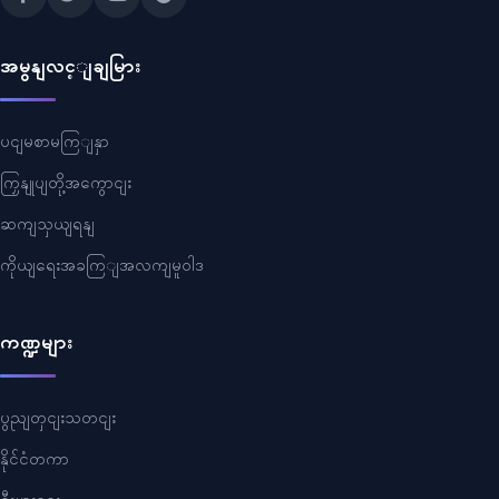
အမွနျလင့ျချမြား
ပငျမစာမကြျနှာ
ကြှနျုပျတို့အကွောငျး
ဆကျသှယျရနျ
ကိုယျရေးအခကြျအလကျမူဝါဒ
ကဏ္ဍများ
ပွညျတှငျးသတငျး
နိုင်ငံတကာ