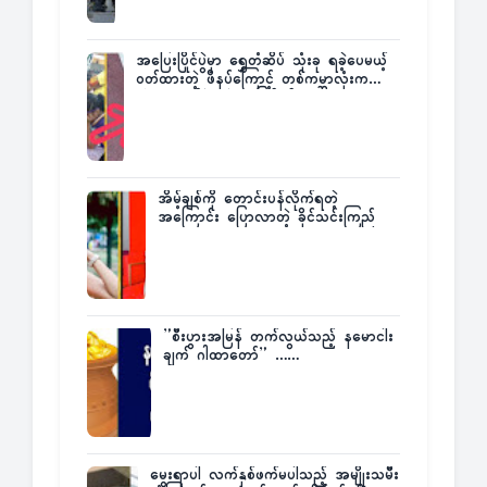
အပြေးပြိုင်ပွဲမှာ ရွှေတံဆိပ် သုံးခု ရခဲ့ပေမယ့်
ဝတ်ထားတဲ့ ဖိနပ်ကြောင့် တစ်ကမ္ဘာလုံးက
အံ့အားသင့်ခဲ့ရတဲ့ အဖြစ်မှန်
အိမ့်ချစ်ကို တောင်းပန်လိုက်ရတဲ့
အကြောင်း ပြောလာတဲ့ ခိုင်သင်းကြည်
”စီးပွားအမြန် တက်လွယ်သည့် နမောငါး
ချက် ဂါထာတော်” ……
မွေးရာပါ လက်နှစ်ဖက်မပါသည့် အမျိုးသမီး