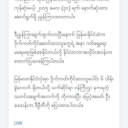
ကုန်ဆုံးမယ့် ၂၀၁၅ မေလ (၃၁) ရက် နောက်ဆုံးထား
ဆောင်ရွက်ဖို့ ညွန်ကြားထားတာပါ။
ဒီညွှန်ကြားချက်ထွက်လာပြီးနောက် မြန်မာနိုင်ငံထဲက
ဝိုက်ကတ်ကိုင်ဆောင်ထားသူတွေရဲ့ အနာ ဂတ်ရှေ့ရေး
မရေမရာဖြစ်စေနိုင်တယ်လို့ နိုင်ငံတကာအသိုင်းအဝန်းက
ထောက်ပြဝေဖန်ကြပါတယ်။
မြန်မာတနိုင်ငံလုံးမှာ ဝှိုက်ကတ်ကိုင်ထားသူပေါင်း ၆ သိန်း
ခွဲလောက် ရှိတယ်လို့ သက်ဆိုင်ရာ ဝန်ကြီးဌာ နကရတဲ့
သတင်းအချက်အလက်ကို ကိုးကားပြီး မြေပုံအမတ် ဦး
ဖေသန်းက ဒီဗွီဘီကို ပြောထားပါတယ်။
DVB