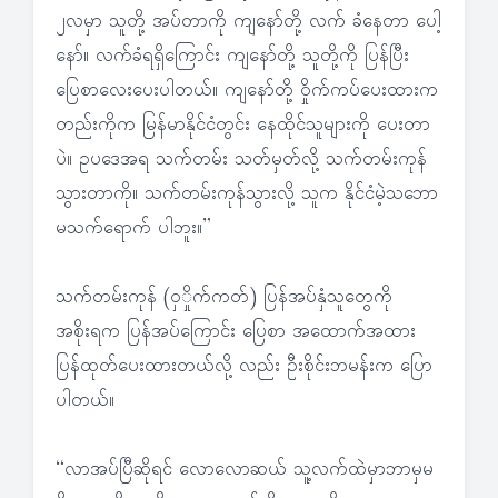
၂လမှာ သူတို့ အပ်တာကို ကျနော်တို့ လက် ခံနေတာ ပေါ့
နော်။ လက်ခံရရှိကြောင်း ကျနော်တို့ သူတို့ကို ပြန်ပြီး
ပြေစာလေးပေးပါတယ်။ ကျနော်တို့ ဝှိုက်ကပ်ပေးထားက
တည်းကိုက မြန်မာနိုင်ငံတွင်း နေထိုင်သူများကို ပေးတာ
ပဲ။ ဥပဒေအရ သက်တမ်း သတ်မှတ်လို့ သက်တမ်းကုန်
သွားတာကို။ သက်တမ်းကုန်သွားလို့ သူက နိုင်ငံမဲ့သဘော
မသက်ရောက် ပါဘူး။”
သက်တမ်းကုန် (ဝှှိုက်ကတ်) ပြန်အပ်နှံသူတွေကို
အစိုးရက ပြန်အပ်ကြောင်း ပြေစာ အထောက်အထား
ပြန်ထုတ်ပေးထားတယ်လို့ လည်း ဦးစိုင်းဘမန်းက ပြော
ပါတယ်။
“လာအပ်ပြီဆိုရင် လောလောဆယ် သူ့လက်ထဲမှာဘာမှမ