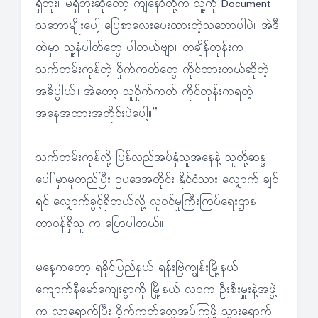
ရှိဘူး။ မရှိဘူးဆိုတော့ ကျနော်တို့က သူ့ကို Document
သဘောမျိုးပေါ့ ပြေစာလေးပေးထားတဲ့သဘောပါပဲ။ အဲဒီ
ထဲမှာ သူ့နံပါတ်တွေ ပါတယ်ဗျာ။ တချိန်တုန်းက
သက်တမ်းကုန်တဲ့ ဝှိုက်ကတ်တွေ ကိုင်ထားတယ်ဆိုတဲ့
အဓိပ္ပါယ်။ အဲတော့ သူဝှိုက်ကတ် ကိုင်တုန်းကရတဲ့
အနေအထားအတိုင်းပဲပေါ့။”
သက်တမ်းကုန်လို့ ပြန်လည်အပ်နှံသူအနေနဲ့ သူတို့ဆန္ဒ
ပေါ်မှာမူတည်ပြီး ဥပဒေအတိုင်း နိုင်ငံသား လျှောက် ချင်
ရင် လျှောက်ခွင့်ရှိတယ်လို့ လူဝင်မှုကြီးကြပ်ရေးဌာန
တာဝန်ရှိသူ က ပြောပါတယ်။
မနေ့ကတော့ ရခိုင်ပြည်နယ် ရန်းဗြဲကျွန်းမြို့နယ်
ကျောက်နီမော်ကျေးရွာကို မြို့နယ် လဝက ဦးစီးမှူးနဲ့အဖွဲ့
က လာရောက်ပြီး ဝှိုက်ကတ်တွေအပ်ကြဖို့ သွားရောက်