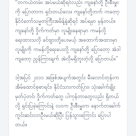
“တကယ်တမ်း အပ်မယ်ဆိုရင်လည်း ကျနော်တို့ ဦးစီးမှူး
ကို ပြောတာက ရှင်းတယ်လေ။ ကျနော်တို့ဘက် ကတော့
နိုင်ငံတော်သမ္မတကြီးအမိန့်နဲ့ဆိုရင် အပ်ရမှာ မှန်တယ်။
ကျနော်တို့ ဝှိုက်ကတ်မှာ လူမျိုးနေရာမှာ ကမန်လို့
ရေးထားသလို ခင်ဗျားတို့ပေးမယ့် အထောက်အထားမှာ
လူမျိုးကို ကမန်လို့ရေးပေးလို့ ကျနော်တို့ ပြောတော့ အဲဒါ
ကျတော့ ညွန်ကြားချက် အဲလိုမရှိဘူးတဲ့လို့ ပြောတယ်။”
ဒါ့အပြင် ၂၀၁၁ အဖြစ်အပျက်အတွင်း မီးလောင်တုန်းက
အိမ်ထောင်စုစာရင်း၊ နိုင်ငံသားကတ်ပြား၊ သုံးခေါက်ချိုး
မှတ်ပုံတင်၊ ဝှိုက်ကတ်တွေ ပါကုန်တာတွေလည်း ရှိတယ်
လို့ ရှင်းပြခဲ့ကြောင်းနဲ့ လဝက ဦးစီးမှူးက နောက်တခေါက်
ကွင်းဆင်းလာဦးမယ်ဆိုပြီး ပြန်သွားကြောင်း ပြောပါ
တယ်။