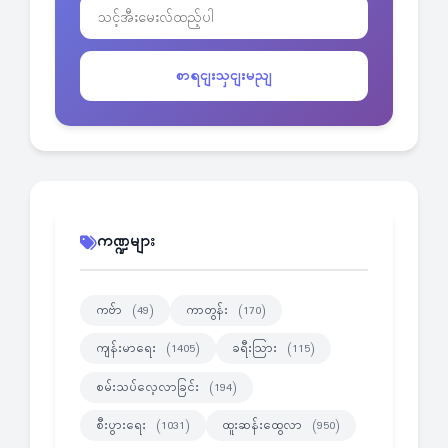
စာရငျးသှငျးမညျ
ကဏ္ဍများ
ကဗ်ာ
ကာတွန်း
(49)
(170)
ကျန်းမာရေး
ခရီးသြား
(1405)
(115)
စမ်းသပ်လေ့လာခြင်း
(194)
စီးပွားရေး
ထူးဆန်းထွေလာ
(1031)
(950)