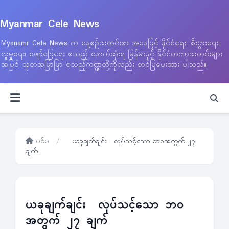
Myanmar Cele News
Myanamr Cele News က နေ့စဉ်သတင်းစာ အနေဖြင့် နိုင်ငံရေး၊ စီးပွားရေး၊
လူမှုရေး၊ ဖျော်ဖြေရေး စသည့် နောက်ဆုံးရ မြန်မာနှင့် နိုင်ငံတကာသတင်းများ
အပြင် သုတအဖြာဖြာ စသည့်ကဏ္ဍတို့ကိုလည်း တင်ပြပေးထား ပါသည်။
ပင်မ
/
ယခုချက်ချင်း လုပ်သင့်သော ဘဝအတွက် ၂၇
ချက်
ယခုချက်ချင်း လုပ်သင့်သော ဘဝ
အတွက် ၂၇ ချက်