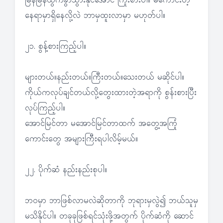
မြန်မြန်ထွက်ခွာသွားနိုင်အောင် ကြိုးစားပါ။ မကောင်းတဲ့
နေရာမှာရှိနေလို့လဲ ဘာမှထူးလာမှာ မဟုတ်ပါ။
၂၁. စွန့်စားကြည့်ပါ။
များတယ်။နည်းတယ်။ကြီးတယ်။သေးတယ် မဆိုင်ပါ။
ကိုယ်ကလုပ်ချင်တယ်လို့တွေးထားတဲ့အရာကို စွန်းစားပြီး
လုပ်ကြည့်ပါ။
အောင်မြင်တာ မအောင်မြင်တာထက် အတွေ့အကြုံ
ကောင်းတွေ အများကြီးရပါလိမ့်မယ်။
၂၂. ပိုက်ဆံ နည်းနည်းစုပါ။
ဘဝမှာ ဘာဖြစ်လာမလဲဆိုတာကို ဘုရားမှလွဲ၍ ဘယ်သူမှ
မသိနိုင်ပါ။ တခုခုဖြစ်ရင်သုံးဖို့အတွက် ပိုက်ဆံကို ဆောင်