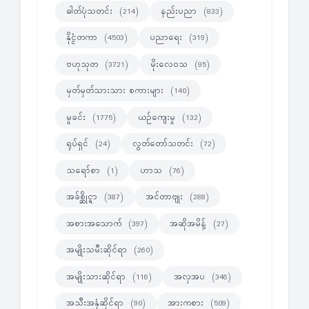
ဓါတ်ပုံသတင်း
နည်းပညာ
(214)
(833)
နိုင္ငံတကာ
ပညာရေး
(4503)
(319)
ဗဟုသုတ
မိုးလေဝသ
(3721)
(95)
မှတ်မှတ်သားသား စကားများ
(140)
မှုခင်း
ယဉ်ကျေးမှု
(1775)
(132)
ရုပ်ရှင်
လွတ်တော်သတင်း
(24)
(72)
သရော်စာ
ဟာသ
(1)
(76)
အခ်စ္ဆိုင္ရာ
အင်တာဗျုး
(387)
(288)
အစားအသောက်
အဆိုအမိန့်
(397)
(27)
အမျိုးသမီးဆိုင်ရာ
(260)
အမျိုးသားဆိုင်ရာ
အလှအပ
(116)
(346)
အသီးအနှံဆိုင်ရာ
အားကစား
(90)
(509)