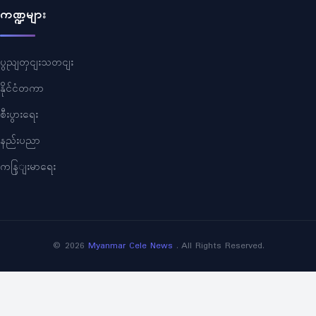
ကဏ္ဍများ
ပွညျတှငျးသတငျး
နိုင်ငံတကာ
စီးပွားရေး
နည်းပညာ
ကနြျးမာရေး
©
2026
Myanmar Cele News
. All Rights Reserved.