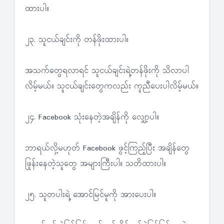
ထားပါ။
၂၃. သူငယ်ချင်းကို တန်ဖိုးထားပါ။
အသက်တွေရလာရင် သူငယ်ချင်းရဲ့တန်ဖိုးကို သိလာပါ
လိမ့်မယ်။ သူငယ်ချင်းတွေကလည်း ကူညီပေးပါလိမ့်မယ်။
၂၄. Facebook သုံးနေတဲ့အချိန်ကို လျှော့ပါ။
ဘာရယ်လို့မဟုတ် Facebook ဖွင့်ကြည့်ပြီး အချိန်တွေ
ဖြုန်းနေတဲ့သူတွေ အများကြီးပါ။ သတိထားပါ။
၂၅. သူတပါးရဲ့ အောင်မြင်မူကို အားပေးပါ။