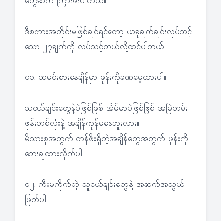
တွေဆိုက ကြားဖူးပါတယ်။
ဒီစကားအတိုင်းမဖြစ်ချင်ရင်တော့ ယခုချက်ချင်းလုပ်သင့်
သော ၂၇ချက်ကို လုပ်သင့်တယ်လို့ထင်ပါတယ်။
၀၁. ထမင်းစားနေချိန်မှာ ဖုန်းကိုခဏမေ့ထားပါ။
သူငယ်ချင်းတွေနဲ့ပဲဖြစ်ဖြစ် အိမ်မှာပဲဖြစ်ဖြစ် အမြဲတမ်း
ဖုန်းတစ်လုံးနဲ့ အချိန်ကုန်မနေဘူးလား။
မိသားစုအတွက် တန်ဖိုးရှိတဲ့အချိန်တွေအတွက် ဖုန်းကို
ဘေးချထားလိုက်ပါ။
၀၂. ကီးမကိုက်တဲ့ သူငယ်ချင်းတွေနဲ့ အဆက်အသွယ်
ဖြတ်ပါ။