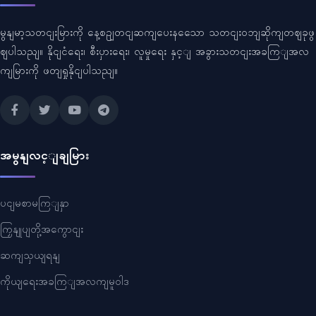
မွနျမာ့သတငျးမြားကို နေ့စဥျတငျဆကျပေးနသေော သတငျးဝဘျဆိုကျတဈခုဖွ
ဈပါသညျ။ နိုငျငံရေး၊ စီးပှားရေး၊ လူမှုရေး နှင့ျ အခွားသတငျးအခကြျအလ
ကျမြားကို ဖတျရှုနိုငျပါသညျ။
အမွနျလင့ျချမြား
ပငျမစာမကြျနှာ
ကြှနျုပျတို့အကွောငျး
ဆကျသှယျရနျ
ကိုယျရေးအခကြျအလကျမူဝါဒ