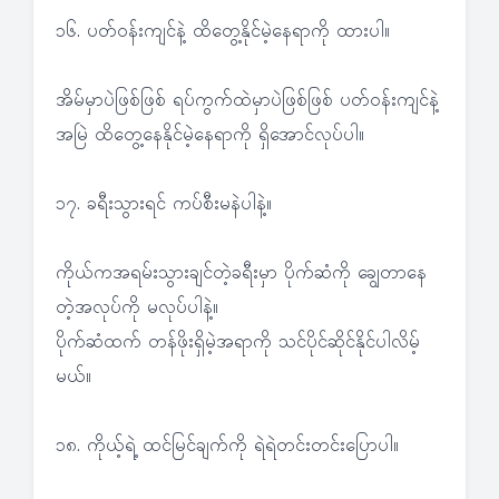
၁၆. ပတ်ဝန်းကျင်နဲ့ ထိတွေ့နိုင်မဲ့နေရာကို ထားပါ။
အိမ်မှာပဲဖြစ်ဖြစ် ရပ်ကွက်ထဲမှာပဲဖြစ်ဖြစ် ပတ်ဝန်းကျင်နဲ့
အမြဲ ထိတွေ့နေနိုင်မဲ့နေရာကို ရှိအောင်လုပ်ပါ။
၁၇. ခရီးသွားရင် ကပ်စီးမနဲပါနဲ့။
ကိုယ်ကအရမ်းသွားချင်တဲ့ခရီးမှာ ပိုက်ဆံကို ချွေတာနေ
တဲ့အလုပ်ကို မလုပ်ပါနဲ့။
ပိုက်ဆံထက် တန်ဖိုးရှိမဲ့အရာကို သင်ပိုင်ဆိုင်နိုင်ပါလိမ့်
မယ်။
၁၈. ကိုယ့်ရဲ့ ထင်မြင်ချက်ကို ရဲရဲတင်းတင်းပြောပါ။