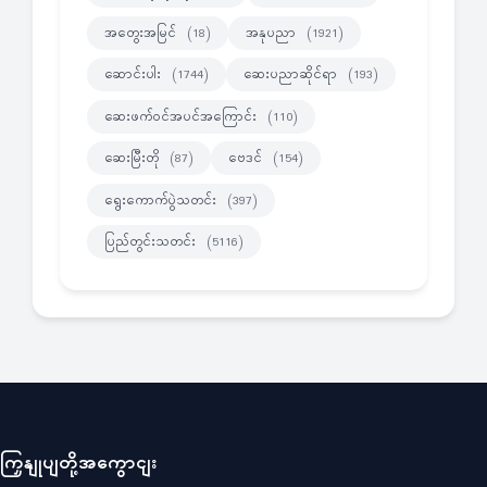
အတွေးအမြင်
အနုပညာ
(18)
(1921)
ဆောင်းပါး
ဆေးပညာဆိုင်ရာ
(1744)
(193)
ဆေးဖက်ဝင်အပင်အကြောင်း
(110)
ဆေးမြီးတို
ဗေဒင်
(87)
(154)
ရွေးကောက်ပွဲသတင်း
(397)
ပြည်တွင်းသတင်း
(5116)
ကြှနျုပျတို့အကွောငျး