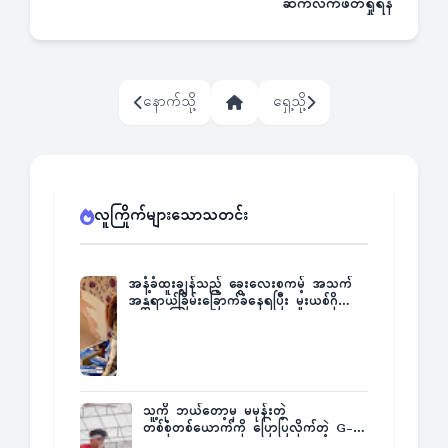
ဆက်လက်ဖတ်ရှုရန်
နောက်သို့
ရှေ့သို့
လူကြိုက်များသောသတင်း
အနံ့ခံထူးချွန်သည့် ခွေးလေးစကမ့် အသက်
အန္တရာယ်ခြိမ်းခြောက်ခံနေရပြီး မူးယစ်ဂိုဏ်း
က ဆုကြေးထုတ်ထား
သူ့ကို ဘယ်တော့မှ မမုန်းတဲ့
တစ်စုံတစ်ယောက်ကို ပြောပြလိုက်တဲ့ G-
Fatt