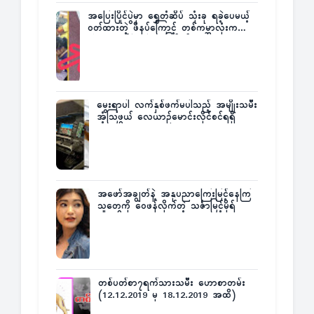
အပြေးပြိုင်ပွဲမှာ ရွှေတံဆိပ် သုံးခု ရခဲ့ပေမယ့်
ဝတ်ထားတဲ့ ဖိနပ်ကြောင့် တစ်ကမ္ဘာလုံးက
အံ့အားသင့်ခဲ့ရတဲ့ အဖြစ်မှန်
မွေးရာပါ လက်နှစ်ဖက်မပါသည့် အမျိုးသမီး
အံ့သြဖွယ် လေယာဉ်မောင်းလိုင်စင်ရရှိ
အဖော်အချွတ်နဲ့ အနုပညာကြေးမြင့်နေကြ
သူတွေကို ဝေဖန်လိုက်တဲ့ သင်္ဇာမြင့်မိုရ်
တစ်ပတ်စာ၇ရက်သားသမီး ဟောစာတမ်း
(12.12.2019 မှ 18.12.2019 အထိ)