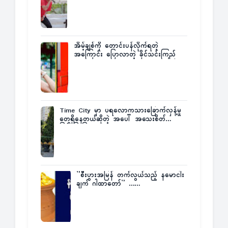
အိမ့်ချစ်ကို တောင်းပန်လိုက်ရတဲ့
အကြောင်း ပြောလာတဲ့ ခိုင်သင်းကြည်
Time City မှာ ပရလောကသားခြောက်လှန့်မှု
တွေရှိနေတယ်ဆိုတဲ့ အပေါ် အသေးစိတ်
ပြန်ပြောပြလာတဲ့ Times City Project
Director ဦးမြတ်မင်း
”စီးပွားအမြန် တက်လွယ်သည့် နမောငါး
ချက် ဂါထာတော်” ……