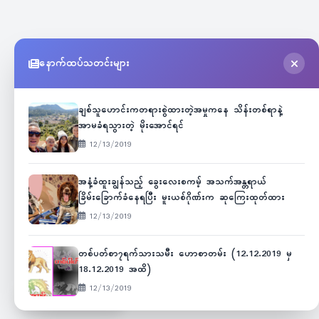
နောက်ထပ်သတင်းများ
ချစ်သူဟောင်းကတရားစွဲထားတဲ့အမှုကနေ သိန်းတစ်ရာနဲ့
အာမခံရသွားတဲ့ မိုးအောင်ရင်
12/13/2019
အနံ့ခံထူးချွန်သည့် ခွေးလေးစကမ့် အသက်အန္တရာယ်
ခြိမ်းခြောက်ခံနေရပြီး မူးယစ်ဂိုဏ်းက ဆုကြေးထုတ်ထား
12/13/2019
တစ်ပတ်စာ၇ရက်သားသမီး ဟောစာတမ်း (12.12.2019 မှ
18.12.2019 အထိ)
12/13/2019
Unicode
ဇော်ဂျီ