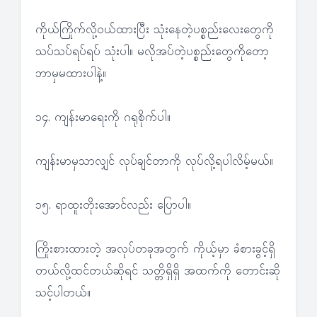
ကိုယ်ကြိုက်လို့ဝယ်ထားပြီး သုံးနေတဲ့ပစ္စည်းလေးတွေကို
သပ်သပ်ရပ်ရပ် သုံးပါ။ မလိုအပ်တဲ့ပစ္စည်းတွေကိုတော့
ဘာမှမထားပါနဲ့။
၁၄. ကျန်းမာရေးကို ဂရုစိုက်ပါ။
ကျန်းမာမှသာလျှင် လုပ်ချင်တာကို လုပ်လို့ရပါလိမ့်မယ်။
၁၅. ရာထူးတိုးအောင်လည်း ပြောပါ။
ကြိုးစားထားတဲ့ အလုပ်တခုအတွက် ကိုယ့်မှာ ခံစားခွင့်ရှိ
တယ်လို့ထင်တယ်ဆိုရင် သတ္တိရှိရှိ အထက်ကို တောင်းဆို
သင့်ပါတယ်။