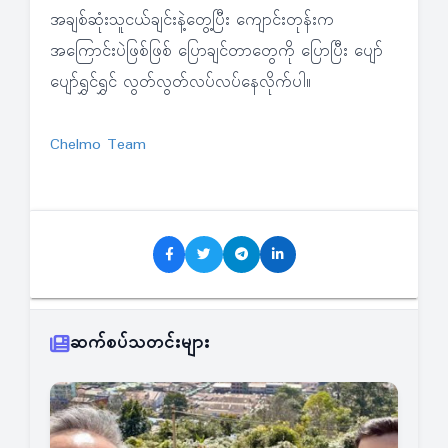
အချစ်ဆုံးသူငယ်ချင်းနဲ့တွေ့ပြီး ကျောင်းတုန်းက
အကြောင်းပဲဖြစ်ဖြစ် ပြောချင်တာတွေကို ပြောပြီး ပျော်
ပျော်ရွှင်ရွှင် လွတ်လွတ်လပ်လပ်နေလိုက်ပါ။
Chelmo Team
ဆက်စပ်သတင်းများ