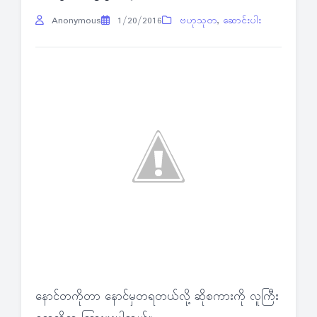
Anonymous
1/20/2016
ဗဟုသုတ
,
ဆောင်းပါး
နောင်တကိုတာ နောင်မှတရတယ်လို့ ဆိုစကားကို လူကြီး