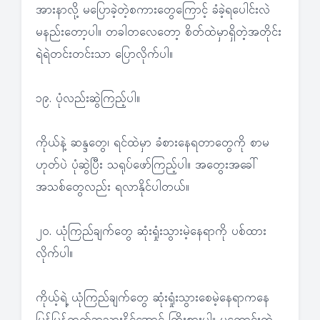
အားနာလို့ မပြောခဲ့တဲ့စကားတွေကြောင့် ခံခဲ့ရပေါင်းလဲ
မနည်းတော့ပါ။ တခါတလေတော့ စိတ်ထဲမှာရှိတဲ့အတိုင်း
ရဲရဲတင်းတင်းသာ ပြောလိုက်ပါ။
၁၉. ပုံလည်းဆွဲကြည့်ပါ။
ကိုယ်နဲ့ ဆန္ဒတွေ၊ ရင်ထဲမှာ ခံစားနေရတာတွေကို စာမ
ဟုတ်ပဲ ပုံဆွဲပြီး သရုပ်ဖော်ကြည့်ပါ။ အတွေးအခေါ်
အသစ်တွေလည်း ရလာနိုင်ပါတယ်။
၂၀. ယုံကြည်ချက်တွေ ဆုံးရှုံးသွားမဲ့နေရာကို ပစ်ထား
လိုက်ပါ။
ကိုယ့်ရဲ့ ယုံကြည်ချက်တွေ ဆုံးရှုံးသွားစေမဲ့နေရာကနေ