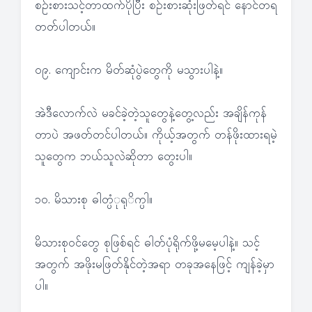
စဉ်းစားသင့်တာထက်ပိုပြီး စဉ်းစားဆုံးဖြတ်ရင် နောင်တရ
တတ်ပါတယ်။
၀၉. ကျောင်းက မိတ်ဆုံပွဲတွေကို မသွားပါနဲ့။
အဲဒီလောက်လဲ မခင်ခဲ့တဲ့သူတွေနဲ့တွေ့လည်း အချိန်ကုန်
တာပဲ အဖတ်တင်ပါတယ်။ ကိုယ့်အတွက် တန်ဖိုးထားရမဲ့
သူတွေက ဘယ်သူလဲဆိုတာ တွေးပါ။
၁၀. မိသားစု ဓါတ္ပံုရုိက္ပါ။
မိသားစုဝင်တွေ စုဖြစ်ရင် ဓါတ်ပုံရိုက်ဖို့မမေ့ပါနဲ့။ သင့်
အတွက် အဖိုးမဖြတ်နိုင်တဲ့အရာ တခုအနေဖြင့် ကျန်ခဲ့မှာ
ပါ။