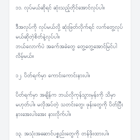
၁၁. လုပ်မယ်ဆိုရင် ဆုံးသည့်တိုင်အောင်လုပ်ပါ။
ဒီအလုပ်ကို လုပ်မယ်လို့ ဆုံးဖြတ်လိုက်ရင် လက်တွေ့လုပ်
မယ်ဆိုတဲ့စိတ်နဲ့လုပ်ပါ။
ဘယ်လောက်ပဲ အခက်အခဲတွေ တွေ့တွေ့အောင်မြင်ပါ
လိမ့်မယ်။
၁၂. ပိတ်ရက်မှာ ကောင်းကောင်းနားပါ။
ပိတ်ရက်မှာ အချိန်က ဘယ်လိုကုန်သွားမှန်းကို သိမှာ
မဟုတ်ပါ။ မလိုအပ်တဲ့ သတင်းတွေ၊ ဖုန်းတွေကို ပိတ်ပြီး
နားအေးပါးအေး နားလိုက်ပါ။
၁၃. အသုံးအဆောင်ပစ္စည်းတွေကို တန်ဖိုးထားပါ။