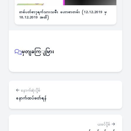
တစ်ပတ်စာ၇ရက်သားသမီး ဟောစာတမ်း (12.12.2019 မှ
18.12.2019 အထိ)
မှတျခကြျမြား
နောက်ဆုံးပို့စ်
နောက်ထပ်ဖတ်ရန်
ယခင်ပို့စ်