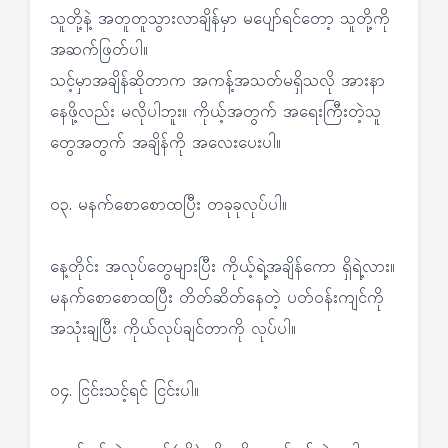
သူတို့နဲ့ အတူတူသွားလာချိန်မှာ မပျော်ရင်တော့ သူတို့ကို
အဆက်ဖြတ်ပါ။
သင့်မှာအချိန်ဆိုတာက အကန့်အသတ်မရှိသလို အားနာ
နေဖို့လည်း မလိုပါဘူး။ ကိုယ့်အတွက် အရေးကြီးတဲ့သူ
တွေအတွက် အချိန်ကို အလေးပေးပါ။
၀၃. မနက်စောစောထပြီး တခုခုလုပ်ပါ။
နေ့တိုင်း အလုပ်တွေများပြီး ကိုယ့်ရဲ့အချိန်ကော ရှိရဲ့လား။
မနက်စောစောထပြီး တိတ်ဆိတ်နေတဲ့ ပတ်ဝန်းကျင်ကို
အသုံးချပြီး ကိုယ်လုပ်ချင်တာကို လုပ်ပါ။
၀၄. ငြင်းသင့်ရင် ငြင်းပါ။