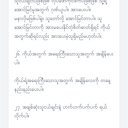
သူငယ်ချင်းပဲဖြစ်ဖြစ် လုပ်ဖော်ကိုင်ဖက်ပဲဖြစ်ဖြစ် သူ့ရဲ့
အောင်မြင်မူအတွက် ဂုဏ်ယူပါ။ အားပေးပါ။
မနာလိုမဖြစ်ပါနဲ့။ သူတော်လို့ အောင်မြင်တာပါ။ သူ
အောင်မြင်တာကို အားမပေးနိုင်တဲ့စိတ်ဓာတ်ရှိရင် ကိုယ်
အတွက်ဆိုရင်လည်း အားပေးမဲ့သူရှိမည်မဟုတ်ပါ။
၂၆. ကိုယ်အတွက် အရေးကြီးသောသူအတွက် အချိန်ပေး
ပါ။
ကိုယ်ရဲ့အရေးကြီးသောသူအတွက် အချိန်လေးကို တနေ့
နည်းနည်းပေးပါ။
၂၇. အချစ်ဆုံးသူငယ်ချင်းနဲ့ ဟက်ဟက်ပက်ပက် ရယ်
လိုက်ပါ။