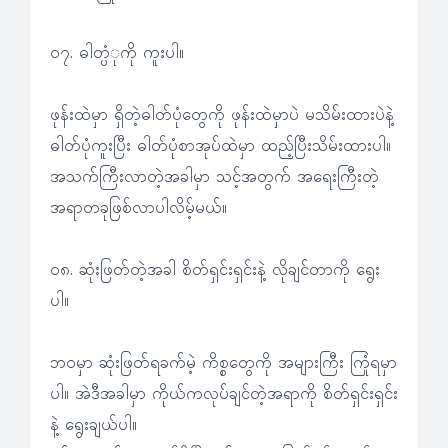
၀၇. ဓါတ္ပံုကို ကူးပါ။
ဖုန်းထဲမှာ ရှိတဲ့ဓါတ်ပုံတွေကို ဖုန်းထဲမှာပဲ မသိမ်းထားပဲနဲ့
ဓါတ်ပုံကူးပြီး ဓါတ်ပုံစာအုပ်ထဲမှာ ထည့်ပြီးသိမ်းထားပါ။
အသက်ကြီးလာတဲ့အခါမှာ သင့်အတွက် အရေးကြီးတဲ့
အရာတခုဖြစ်လာပါလိမ့်မယ်။
၀၈. ဆုံးဖြတ်တဲ့အခါ စိတ်ရှင်းရှင်းနဲ့ လိုချင်တာကို ရွေး
ပါ။
ဘဝမှာ ဆုံးဖြတ်ရခက်မဲ့ ကိစ္စတွေကို အများကြီး ကြုံရမှာ
ပါ။ အဲဒီအခါမှာ ကိုယ်ကလုပ်ချင်တဲ့အရာကို စိတ်ရှင်းရှင်း
နဲ့ ရွေးချယ်ပါ။