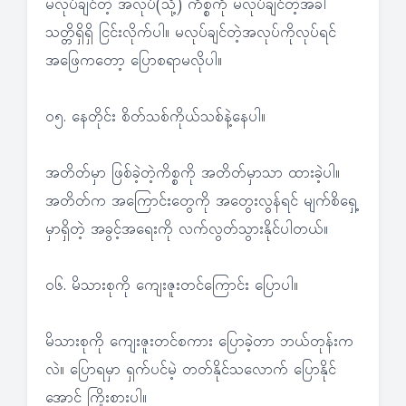
မလုပ်ချင်တဲ့ အလုပ်(သို့) ကိစ္စကို မလုပ်ချင်တဲ့အခါ
သတ္တိရှိရှိ ငြင်းလိုက်ပါ။ မလုပ်ချင်တဲ့အလုပ်ကိုလုပ်ရင်
အဖြေကတော့ ပြောစရာမလိုပါ။
၀၅. နေတိုင်း စိတ်သစ်ကိုယ်သစ်နဲ့နေပါ။
အတိတ်မှာ ဖြစ်ခဲ့တဲ့ကိစ္စကို အတိတ်မှာသာ ထားခဲ့ပါ။
အတိတ်က အကြောင်းတွေကို အတွေးလွန်ရင် မျက်စိရှေ့
မှာရှိတဲ့ အခွင့်အရေးကို လက်လွတ်သွားနိုင်ပါတယ်။
၀၆. မိသားစုကို ကျေးဇူးတင်ကြောင်း ပြောပါ။
မိသားစုကို ကျေးဇူးတင်စကား ပြောခဲ့တာ ဘယ်တုန်းက
လဲ။ ပြောရမှာ ရှက်ပင်မဲ့ တတ်နိုင်သလောက် ပြောနိုင်
အောင် ကြိုးစားပါ။