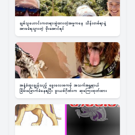
ချစ်သူဟောင်းကတရားစွဲထားတဲ့အမှုကနေ သိန်းတစ်ရာနဲ့
အာမခံရသွားတဲ့ မိုးအောင်ရင်
အနံ့ခံထူးချွန်သည့် ခွေးလေးစကမ့် အသက်အန္တရာယ်
ခြိမ်းခြောက်ခံနေရပြီး မူးယစ်ဂိုဏ်းက ဆုကြေးထုတ်ထား