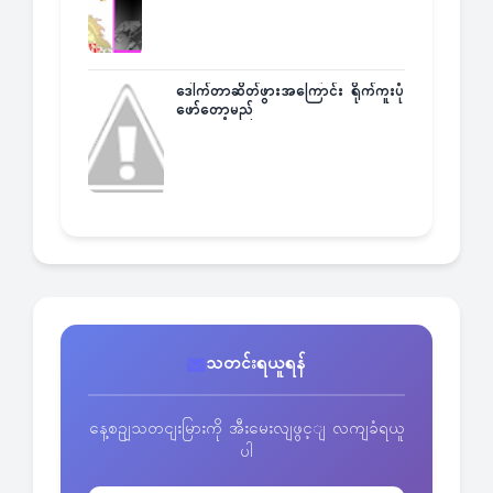
ဒေါက်တာဆိတ်ဖွားအကြောင်း ရိုက်ကူးပုံ
ဖော်တော့မည်
သတင်းရယူရန်
နေ့စဥျသတငျးမြားကို အီးမေးလျဖွင့ျ လကျခံရယူ
ပါ