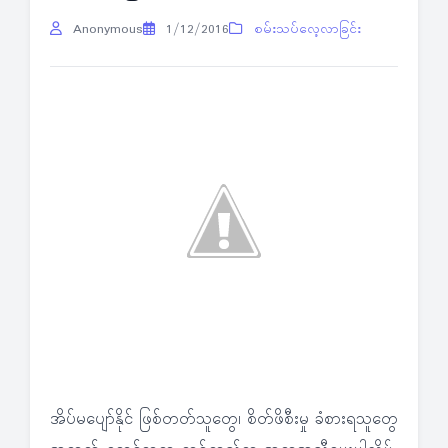
Anonymous
1/12/2016
စမ်းသပ်လေ့လာခြင်း
အိပ်မပျော်နိုင် ဖြစ်တတ်သူတွေ၊ စိတ်ဖိစီးမှု ခံစားရသူတွေ