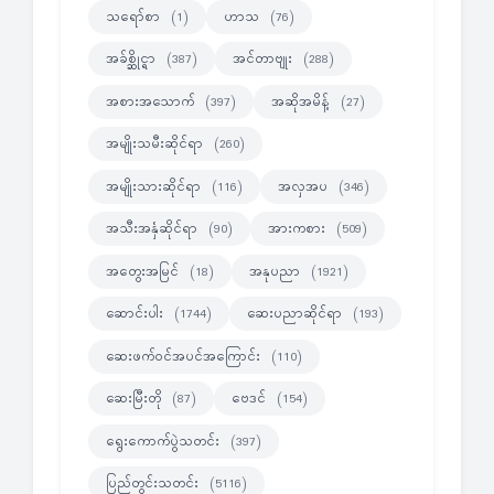
သရော်စာ
ဟာသ
(1)
(76)
အခ်စ္ဆိုင္ရာ
အင်တာဗျုး
(387)
(288)
အစားအသောက်
အဆိုအမိန့်
(397)
(27)
အမျိုးသမီးဆိုင်ရာ
(260)
အမျိုးသားဆိုင်ရာ
အလှအပ
(116)
(346)
အသီးအနှံဆိုင်ရာ
အားကစား
(90)
(509)
အတွေးအမြင်
အနုပညာ
(18)
(1921)
ဆောင်းပါး
ဆေးပညာဆိုင်ရာ
(1744)
(193)
ဆေးဖက်ဝင်အပင်အကြောင်း
(110)
ဆေးမြီးတို
ဗေဒင်
(87)
(154)
ရွေးကောက်ပွဲသတင်း
(397)
ပြည်တွင်းသတင်း
(5116)