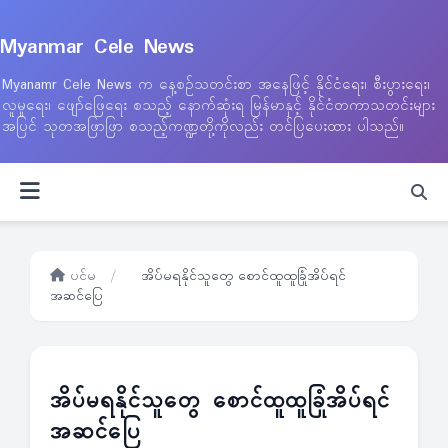
Myanmar Cele News
Myanamr Cele News က နေ့စဉ်သတင်းစာ အနေဖြင့် နိုင်ငံရေး၊ စီးပွားရေး၊
လူမှုရေး၊ ဖျော်ဖြေရေး စသည့် နောက်ဆုံးရ မြန်မာနှင့် နိုင်ငံတကာသတင်းများ
အပြင် သုတအဖြာဖြာ စသည့်ကဏ္ဍတို့ကိုလည်း တင်ပြပေးထား ပါသည်။
ပင်မ
/
အိပ်မရနိုင်သူတွေ စောင်ထူထူခြုံအိပ်ရင်
အဆင်ပြေ
အိပ်မရနိုင်သူတွေ စောင်ထူထူခြုံအိပ်ရင်
အဆင်ပြေ