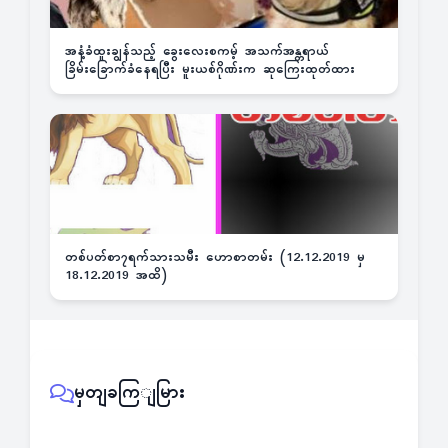
အနံ့ခံထူးချွန်သည့် ခွေးလေးစကမ့် အသက်အန္တရာယ်
ခြိမ်းခြောက်ခံနေရပြီး မူးယစ်ဂိုဏ်းက ဆုကြေးထုတ်ထား
တစ်ပတ်စာ၇ရက်သားသမီး ဟောစာတမ်း (12.12.2019 မှ
18.12.2019 အထိ)
မှတျခကြျမြား