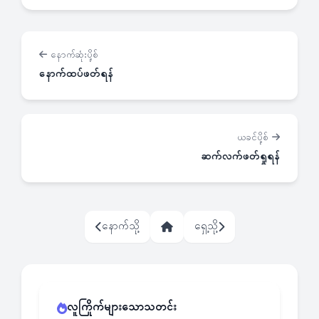
နောက်ဆုံးပို့စ်
နောက်ထပ်ဖတ်ရန်
ယခင်ပို့စ်
ဆက်လက်ဖတ်ရှုရန်
နောက်သို့
ရှေ့သို့
လူကြိုက်များသောသတင်း