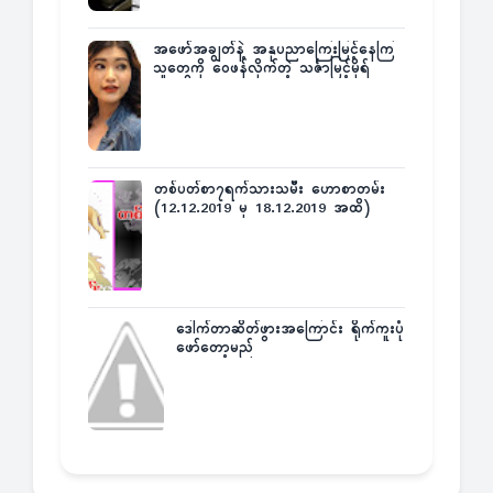
အဖော်အချွတ်နဲ့ အနုပညာကြေးမြင့်နေကြ
သူတွေကို ဝေဖန်လိုက်တဲ့ သင်္ဇာမြင့်မိုရ်
တစ်ပတ်စာ၇ရက်သားသမီး ဟောစာတမ်း
(12.12.2019 မှ 18.12.2019 အထိ)
ဒေါက်တာဆိတ်ဖွားအကြောင်း ရိုက်ကူးပုံ
ဖော်တော့မည်