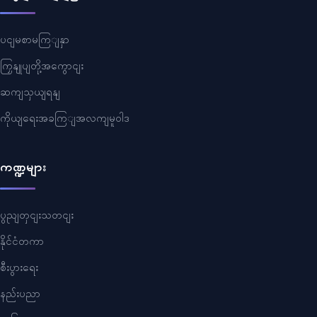
ပငျမစာမကြျနှာ
ကြှနျုပျတို့အကွောငျး
ဆကျသှယျရနျ
ကိုယျရေးအခကြျအလကျမူဝါဒ
ကဏ္ဍများ
ပွညျတှငျးသတငျး
နိုင်ငံတကာ
စီးပွားရေး
နည်းပညာ