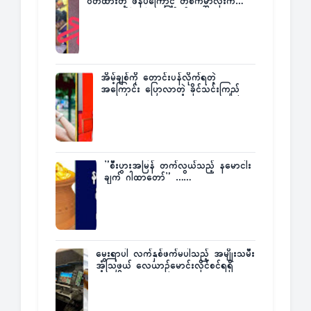
ဝတ်ထားတဲ့ ဖိနပ်ကြောင့် တစ်ကမ္ဘာလုံးက
အံ့အားသင့်ခဲ့ရတဲ့ အဖြစ်မှန်
အိမ့်ချစ်ကို တောင်းပန်လိုက်ရတဲ့
အကြောင်း ပြောလာတဲ့ ခိုင်သင်းကြည်
”စီးပွားအမြန် တက်လွယ်သည့် နမောငါး
ချက် ဂါထာတော်” ……
မွေးရာပါ လက်နှစ်ဖက်မပါသည့် အမျိုးသမီး
အံ့သြဖွယ် လေယာဉ်မောင်းလိုင်စင်ရရှိ