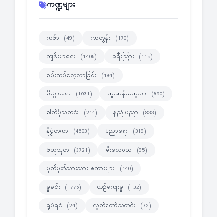
ကဏ္ဍများ
ကဗ်ာ
ကာတွန်း
(49)
(170)
ကျန်းမာရေး
ခရီးသြား
(1405)
(115)
စမ်းသပ်လေ့လာခြင်း
(194)
စီးပွားရေး
ထူးဆန်းထွေလာ
(1031)
(950)
ဓါတ်ပုံသတင်း
နည်းပညာ
(214)
(833)
နိုင္ငံတကာ
ပညာရေး
(4503)
(319)
ဗဟုသုတ
မိုးလေဝသ
(3721)
(95)
မှတ်မှတ်သားသား စကားများ
(140)
မှုခင်း
ယဉ်ကျေးမှု
(1775)
(132)
ရုပ်ရှင်
လွတ်တော်သတင်း
(24)
(72)