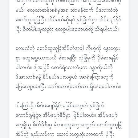
အတွက် စောင်ထူထူ တစ်ထည်က အကူအညီပေးပါလိမ့်
မယ်။ လေ့လာဆန်းစစ်မှုအရ သာမန်ထက် ပိုလေးလံတဲ့
စောင်ထူထူခြုံပြီး အိပ်မယ်ဆိုရင် နှစ်ခြိုက်စွာ အိပ်ပျော်နိုင်
ပြီး စိတ်ဖိစီးမှုလည်း လျော့ပါးစေတယ်လို့ သိရပါတယ်။
လေးလံတဲ့ စောင်ထူထူခြုံအိပ်တဲအခါ ကိုယ့်ကို နွေးထွေး
စွာ ထွေးပွေ့ထားသလို ခံစားရပြီး လုံခြုံမှုကို ပိုခံစားရနိုင်
ပါတယ်။ ဒါ့အပြင် စောင်ရဲ့လေးလံမှုက ခန္ဓာကိုယ်ကို
ဖိအားတစ်ခုနဲ့ နှိပ်နယ်ပေးသဖွယ် အာရုံကြောတွေကို
ဖြေလျှော့ပေးပြီး သက်တောင့်သက်သာ ရှိနေစေပါတယ်။
ဒါကြောင့် အိပ်မပျော်နိုင် မဖြစ်တော့ဘဲ နှစ်ခြိုက်
ကောင်းမွန်စွာ အိပ်ပျော်နိုင်မှာ ဖြစ်ပါတယ်။ အိပ်မပျော်
လေ့ရှိသူ စိတ်ဖိစီးမှု ခံစားရသူတွေအတွက် စောင်ထူထူခြုံ
အိပ်တဲ့ နည်းလမ်းက ဆေးဝါးတွေသုံးတာထက် ပိုပြီး