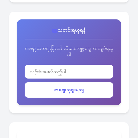
သတင်းရယူရန်
နေ့စဥျသတငျးမြားကို အီးမေးလျဖွင့ျ လကျခံရယူ
ပါ
စာရငျးသှငျးမညျ