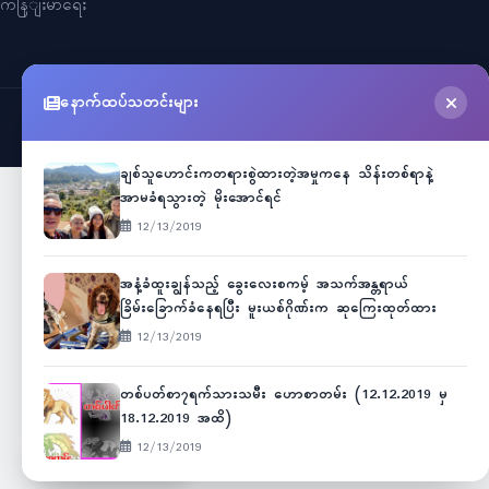
ကနြျးမာရေး
နောက်ထပ်သတင်းများ
©
2026
Myanmar Cele News
. All Rights Reserved.
ချစ်သူဟောင်းကတရားစွဲထားတဲ့အမှုကနေ သိန်းတစ်ရာနဲ့
အာမခံရသွားတဲ့ မိုးအောင်ရင်
12/13/2019
အနံ့ခံထူးချွန်သည့် ခွေးလေးစကမ့် အသက်အန္တရာယ်
ခြိမ်းခြောက်ခံနေရပြီး မူးယစ်ဂိုဏ်းက ဆုကြေးထုတ်ထား
12/13/2019
တစ်ပတ်စာ၇ရက်သားသမီး ဟောစာတမ်း (12.12.2019 မှ
18.12.2019 အထိ)
12/13/2019
Unicode
ဇော်ဂျီ