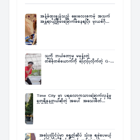
အနံ့ခံထူးချွန်သည့် ခွေးလေးစကမ့် အသက်
အန္တရာယ်ခြိမ်းခြောက်ခံနေရပြီး မူးယစ်ဂိုဏ်း
က ဆုကြေးထုတ်ထား
သူ့ကို ဘယ်တော့မှ မမုန်းတဲ့
တစ်စုံတစ်ယောက်ကို ပြောပြလိုက်တဲ့ G-
Fatt
Time City မှာ ပရလောကသားခြောက်လှန့်မှု
တွေရှိနေတယ်ဆိုတဲ့ အပေါ် အသေးစိတ်
ပြန်ပြောပြလာတဲ့ Times City Project
Director ဦးမြတ်မင်း
အပြေးပြိုင်ပွဲမှာ ရွှေတံဆိပ် သုံးခု ရခဲ့ပေမယ့်