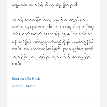
အန္တရာယ်ကင်းကင်းနဲ့ ထိရောက်မှု ရှိစေမှာပါ။
စောင်ရဲ့ အလေးချိန်ကိုတော့ ခန္ဓာကိုယ် အရွယ်အစား
အလိုက် ရွေးချယ်ရမှာ ဖြစ်ပါတယ်။ အရွယ်ရောက်ပြီးသူ
တစ်ယောက်အတွက် အလေးချိန် ၁၅ ပေါင်မှ ပေါင် ၃၀
ဝန်းကျင်ရှိတဲ့ စေင်ထူထူတစ်တည်ဆိုရင် အဆင်ပြေနိုင်ပါ
တယ်။ ယခု လေ့လာဆန်းစစ်မှုကို ၂၀၀၈ ခုနှစ်မှာ စတင်
တွေ့ရှိခဲ့ပြီး ၂၀၁၂ ခုနှစ်မှာ တွေ့ရှိချက်ကို အတည်ပြုခဲ့ပါ
တယ်။
Source: Life Hack
Credut: Duwun