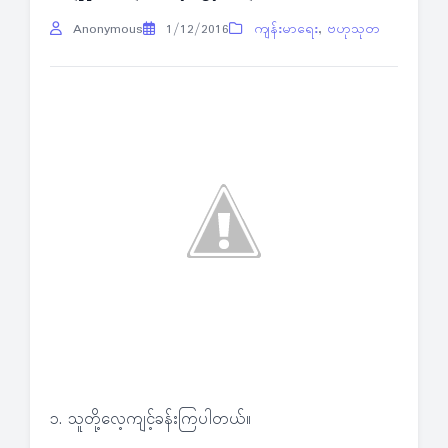
Anonymous
1/12/2016
ကျန်းမာရေး
,
ဗဟုသုတ
၁. သူတို့လေ့ကျင့်ခန်းကြပါတယ်။