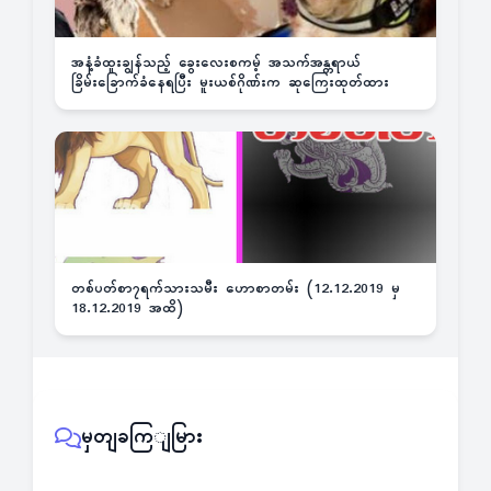
အနံ့ခံထူးချွန်သည့် ခွေးလေးစကမ့် အသက်အန္တရာယ်
ခြိမ်းခြောက်ခံနေရပြီး မူးယစ်ဂိုဏ်းက ဆုကြေးထုတ်ထား
တစ်ပတ်စာ၇ရက်သားသမီး ဟောစာတမ်း (12.12.2019 မှ
18.12.2019 အထိ)
မှတျခကြျမြား