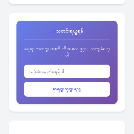
သတင်းရယူရန်
နေ့စဥျသတငျးမြားကို အီးမေးလျဖွင့ျ လကျခံရယူ
ပါ
စာရငျးသှငျးမညျ