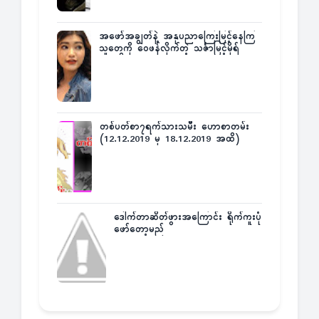
အဖော်အချွတ်နဲ့ အနုပညာကြေးမြင့်နေကြ
သူတွေကို ဝေဖန်လိုက်တဲ့ သင်္ဇာမြင့်မိုရ်
တစ်ပတ်စာ၇ရက်သားသမီး ဟောစာတမ်း
(12.12.2019 မှ 18.12.2019 အထိ)
ဒေါက်တာဆိတ်ဖွားအကြောင်း ရိုက်ကူးပုံ
ဖော်တော့မည်