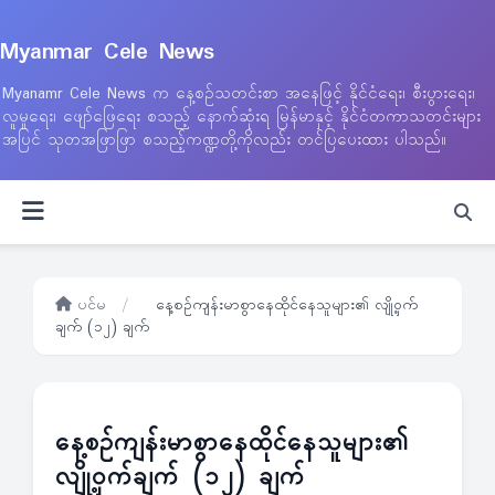
Myanmar Cele News
Myanamr Cele News က နေ့စဉ်သတင်းစာ အနေဖြင့် နိုင်ငံရေး၊ စီးပွားရေး၊
လူမှုရေး၊ ဖျော်ဖြေရေး စသည့် နောက်ဆုံးရ မြန်မာနှင့် နိုင်ငံတကာသတင်းများ
အပြင် သုတအဖြာဖြာ စသည့်ကဏ္ဍတို့ကိုလည်း တင်ပြပေးထား ပါသည်။
ပင်မ
/
နေ့စဉ်ကျန်းမာစွာနေထိုင်နေသူများ၏ လျို့ဝှက်
ချက် (၁၂) ချက်
နေ့စဉ်ကျန်းမာစွာနေထိုင်နေသူများ၏
လျို့ဝှက်ချက် (၁၂) ချက်