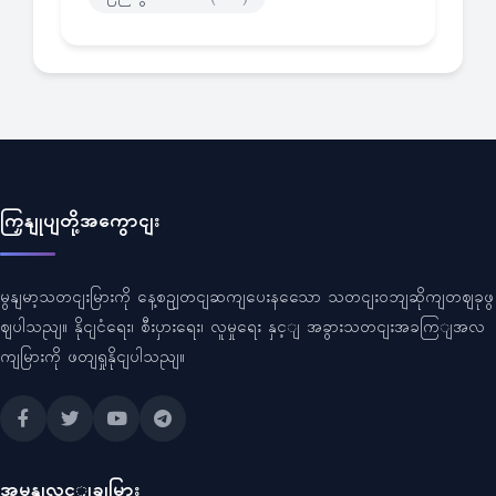
ကြှနျုပျတို့အကွောငျး
မွနျမာ့သတငျးမြားကို နေ့စဥျတငျဆကျပေးနသေော သတငျးဝဘျဆိုကျတဈခုဖွ
ဈပါသညျ။ နိုငျငံရေး၊ စီးပှားရေး၊ လူမှုရေး နှင့ျ အခွားသတငျးအခကြျအလ
ကျမြားကို ဖတျရှုနိုငျပါသညျ။
အမွနျလင့ျချမြား