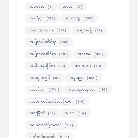
သရော်စာ
ဟာသ
(1)
(76)
အခ်စ္ဆိုင္ရာ
အင်တာဗျုး
(387)
(288)
အစားအသောက်
အဆိုအမိန့်
(397)
(27)
အမျိုးသမီးဆိုင်ရာ
(260)
အမျိုးသားဆိုင်ရာ
အလှအပ
(116)
(346)
အသီးအနှံဆိုင်ရာ
အားကစား
(90)
(509)
အတွေးအမြင်
အနုပညာ
(18)
(1921)
ဆောင်းပါး
ဆေးပညာဆိုင်ရာ
(1744)
(193)
ဆေးဖက်ဝင်အပင်အကြောင်း
(110)
ဆေးမြီးတို
ဗေဒင်
(87)
(154)
ရွေးကောက်ပွဲသတင်း
(397)
ပြည်တွင်းသတင်း
(5116)