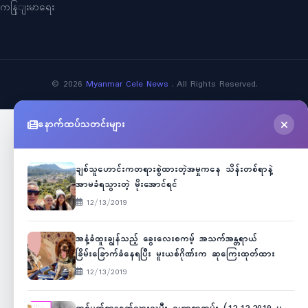
ကနြျးမာရေး
©
2026
Myanmar Cele News
. All Rights Reserved.
နောက်ထပ်သတင်းများ
ချစ်သူဟောင်းကတရားစွဲထားတဲ့အမှုကနေ သိန်းတစ်ရာနဲ့
အာမခံရသွားတဲ့ မိုးအောင်ရင်
12/13/2019
အနံ့ခံထူးချွန်သည့် ခွေးလေးစကမ့် အသက်အန္တရာယ်
ခြိမ်းခြောက်ခံနေရပြီး မူးယစ်ဂိုဏ်းက ဆုကြေးထုတ်ထား
12/13/2019