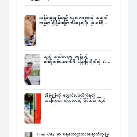
အနံ့ခံထူးချွန်သည့် ခွေးလေးစကမ့် အသက်
အန္တရာယ်ခြိမ်းခြောက်ခံနေရပြီး မူးယစ်ဂိုဏ်း
က ဆုကြေးထုတ်ထား
သူ့ကို ဘယ်တော့မှ မမုန်းတဲ့
တစ်စုံတစ်ယောက်ကို ပြောပြလိုက်တဲ့ G-
Fatt
အိမ့်ချစ်ကို တောင်းပန်လိုက်ရတဲ့
အကြောင်း ပြောလာတဲ့ ခိုင်သင်းကြည်
Time City မှာ ပရလောကသားခြောက်လှန့်မှု