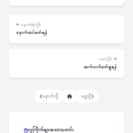
နောက်ဆုံးပို့စ်
နောက်ထပ်ဖတ်ရန်
ယခင်ပို့စ်
ဆက်လက်ဖတ်ရှုရန်
နောက်သို့
ရှေ့သို့
လူကြိုက်များသောသတင်း