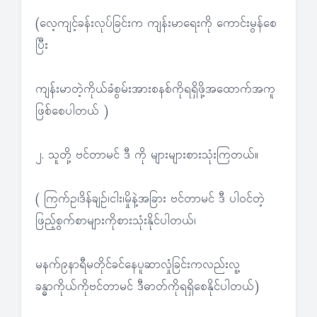
(လေ့ကျင့်ခန်းလုပ်ခြင်းက ကျန်းမာရေးကို ကောင်းမွန်စေ
ပြီး
ကျန်းမာတဲ့ကိုယ်ခံစွမ်းအားစနစ်ကိုရရှိဖို့အထောက်အကူ
ဖြစ်စေပါတယ် )
၂. သူတို့ ဗင်တာမင် ဒီ ကို များများစားသုံးကြတယ်။
( ကြက်ဥ၊ဒိန်ချဉ်၊ငါး၊မှိုနဲ့အခြား ဗင်တာမင် ဒီ ပါဝင်တဲ့
ဖြည့်စွက်စာများကိုစားသုံးနိုင်ပါတယ်၊
မနက်၉နာရီမတိုင်ခင်နေပူဆာလှုံခြင်းကလည်းလူ့
ခန္ဓာကိုယ်ကိုဗင်တာမင် ဒီဓာတ်ကိုရရှိစေနိုင်ပါတယ်)