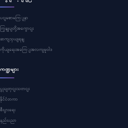
ပငျမစာမကြျနှာ
ကြှနျုပျတို့အကွောငျး
ဆကျသှယျရနျ
ကိုယျရေးအခကြျအလကျမူဝါဒ
ကဏ္ဍများ
ပွညျတှငျးသတငျး
နိုင်ငံတကာ
စီးပွားရေး
နည်းပညာ