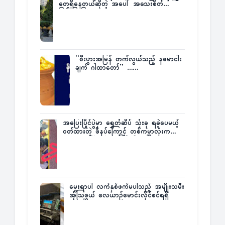
တွေရှိနေတယ်ဆိုတဲ့ အပေါ် အသေးစိတ်
ပြန်ပြောပြလာတဲ့ Times City Project
Director ဦးမြတ်မင်း
”စီးပွားအမြန် တက်လွယ်သည့် နမောငါး
ချက် ဂါထာတော်” ……
အပြေးပြိုင်ပွဲမှာ ရွှေတံဆိပ် သုံးခု ရခဲ့ပေမယ့်
ဝတ်ထားတဲ့ ဖိနပ်ကြောင့် တစ်ကမ္ဘာလုံးက
အံ့အားသင့်ခဲ့ရတဲ့ အဖြစ်မှန်
မွေးရာပါ လက်နှစ်ဖက်မပါသည့် အမျိုးသမီး
အံ့သြဖွယ် လေယာဉ်မောင်းလိုင်စင်ရရှိ