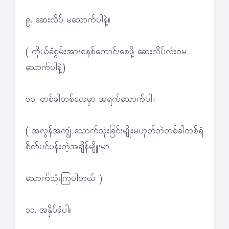
၉. ဆေးလိပ် မသောက်ပါနဲ့။
( ကိုယ်ခံစွမ်းအားစနစ်ကောင်းစေဖို့ ဆေးလိပ်လုံးဝမ
သောက်ပါနဲ့)
၁၀. တစ်ခါတစ်လေမှာ အရက်သောက်ပါ။
( အလွန်အကျွံ သောက်သုံးခြင်းမျိုးမဟုတ်ဘဲတစ်ခါတစ်ရံ
စိတ်ပင်ပန်းတဲ့အချိန်မျိူးမှာ
သောက်သုံးကြပါတယ် )
၁၁. အနှိပ်ခံပါ။