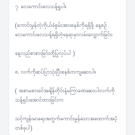
၇. လေကောင်းလေသန့်ရှုပါ။
(ကောင်းမွန်တဲ့ကိုယ်ခံစွမ်းအားစနစ်ကိုရရှိဖို့ နေ့စဉ်
လေကောင်းလေသန့်ရရှိတဲ့နေရာမှာလမ်းလျှောက်ခြင်း၊
နေ့လည်စာစားခြင်းတို့ပြုလုပ်ပါ )
၈. လက်ကိုဆပ်ပြာသုံးပြီးစနစ်တကျဆေးပါ။
( အစာမစားခင်အချိန်တိုင်းနဲ့မကြာခဏဆေးပါ၊လက်ကို
သန့်ရှင်းအောင်ထားခြင်းက
သင့်ကျန်းမာရေးအတွက်ကောင်းမွန်သောအထောက်အပံံ့
တစ်ခုပါ)