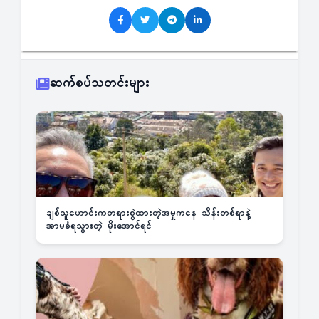
ဆက်စပ်သတင်းများ
ချစ်သူဟောင်းကတရားစွဲထားတဲ့အမှုကနေ သိန်းတစ်ရာနဲ့
အာမခံရသွားတဲ့ မိုးအောင်ရင်