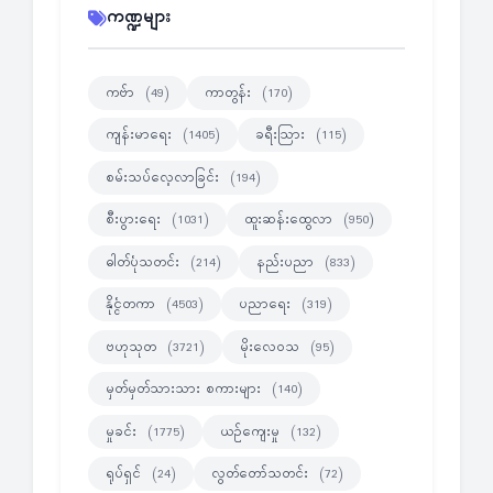
ကဏ္ဍများ
ကဗ်ာ
ကာတွန်း
(49)
(170)
ကျန်းမာရေး
ခရီးသြား
(1405)
(115)
စမ်းသပ်လေ့လာခြင်း
(194)
စီးပွားရေး
ထူးဆန်းထွေလာ
(1031)
(950)
ဓါတ်ပုံသတင်း
နည်းပညာ
(214)
(833)
နိုင္ငံတကာ
ပညာရေး
(4503)
(319)
ဗဟုသုတ
မိုးလေဝသ
(3721)
(95)
မှတ်မှတ်သားသား စကားများ
(140)
မှုခင်း
ယဉ်ကျေးမှု
(1775)
(132)
ရုပ်ရှင်
လွတ်တော်သတင်း
(24)
(72)