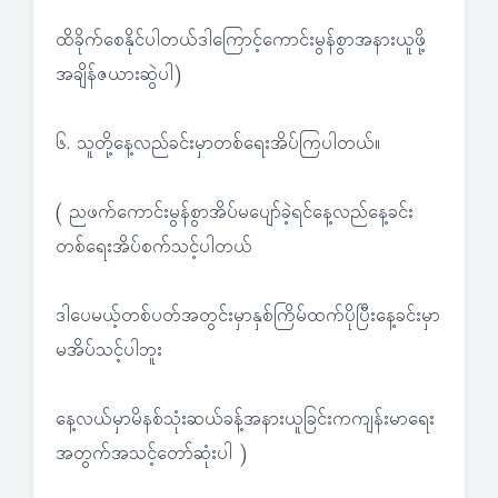
ထိခိုက်စေနိုင်ပါတယ်ဒါကြောင့်ကောင်းမွန်စွာအနားယူဖို့
အချိန်ဇယားဆွဲပါ)
၆. သူတို့နေ့လည်ခင်းမှာတစ်ရေးအိပ်ကြပါတယ်။
( ညဖက်ကောင်းမွန်စွာအိပ်မပျော်ခဲ့ရင်နေ့လည်နေ့ခင်း
တစ်ရေးအိပ်စက်သင့်ပါတယ်
ဒါပေမယ့်တစ်ပတ်အတွင်းမှာနှစ်ကြိမ်ထက်ပိုပြီးနေ့ခင်းမှာ
မအိပ်သင့်ပါဘူး
နေ့လယ်မှာမိနစ်သုံးဆယ်ခန့်အနားယူခြင်းကကျန်းမာရေး
အတွက်အသင့်တော်ဆုံးပါ )