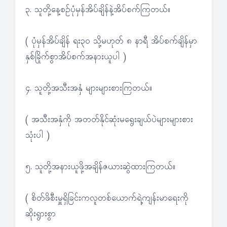
၃. သူတို့နေ့စဉ်ပုံမှန်အိပ်ချိန်နဲ့အိပ်စက်ကြတယ်။
( ပုံမှန်အိပ်ချိန် ရး၃၀ သို့မဟုတ် ၈ နာရီ အိပ်စက်ချိန်မှာ
နှစ်ခြိုက်စွာအိပ်စက်အနားယူပါ )
၄. သူတို့အသီးအနှံ များများစားကြတယ်။
( အသီးအနှံကို အတတ်နိုင်ဆုံးမရွေးချယ်ပဲများများစား
သုံးပါ )
၅. သူတို့အနားယူဖို့အချိန်ဇယားဆွဲထားကြတယ်။
( စိတ်ဖိစီးမှူရှိခြင်းကလူတစ်ယောက်ရဲ့ကျန်းမာရေးကို
ဆိုးရွားစွာ