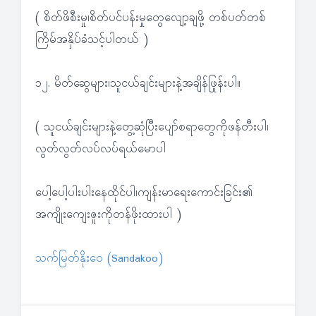
( စိတ်ဖိစီးမှု၊စိတ်ပင်ပန်းမှုတွေလျော့ချဖို့ တစ်ပတ်တစ်
ကြိမ်အနှိပ်ခံသင့်ပါတယ် )
၁၂. မိတ်ဆွေများ၊သူငယ်ချင်းများနဲ့အချိန်ဖြုန်းပါ။
( သူငယ်ချင်းများနဲ့တွေ့ဆုံပြီးပျော်စရာတွေကိုဖန်တီးပါ၊
လွတ်လွတ်လပ်လပ်ရယ်မောပါ
ပေါ့ပေါ့ပါးပါးနေထိုင်ပါ၊ကျန်းမာရေးကောင်းခြင်း၏
အကျိုးကျေးဇူးကိုတန်ဖိုးထားပါ )
သက်မြတ်နိုးဝေ (Sandakoo)