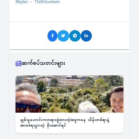
Skyler - Thithtoolwin
ဆက်စပ်သတင်းများ
ချစ်သူဟောင်းကတရားစွဲထားတဲ့အမှုကနေ သိန်းတစ်ရာနဲ့
အာမခံရသွားတဲ့ မိုးအောင်ရင်