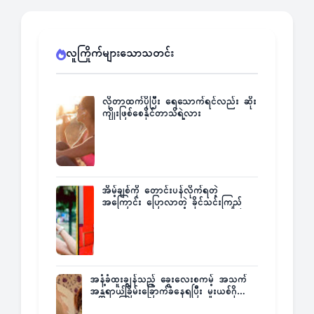
လူကြိုက်များသောသတင်း
လိုတာထက်ပိုပြီး ရေသောက်ရင်လည်း ဆိုး
ကျိုးဖြစ်စေနိုင်တာသိရဲ့လား
အိမ့်ချစ်ကို တောင်းပန်လိုက်ရတဲ့
အကြောင်း ပြောလာတဲ့ ခိုင်သင်းကြည်
အနံ့ခံထူးချွန်သည့် ခွေးလေးစကမ့် အသက်
အန္တရာယ်ခြိမ်းခြောက်ခံနေရပြီး မူးယစ်ဂိုဏ်း
က ဆုကြေးထုတ်ထား