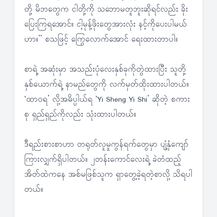
တို့ မိဘတွေက ငါတို့ကို သဘောမတူဘူးဆိုရင်လည်း ခိုး
ပြေးကြရအောင်။ ငါ့မုန့်ဖိုးတွေအားလုံး နင့်ကိုပေးပါမယ်
ဟာ။” စသဖြင့် ကြွေလောက်အောင် ရေးထားတာပါ။
စာရဲ့ အဆုံးမှာ အသည်းပုံလေးနှစ်ခုကိုတွဲထားပြီး သူတို့
နှစ်ယောက်ရဲ့ နာမည်တွေကို လက်မှတ်ထိုးထားပါတယ်။
‘ထာဝရ’ လို့အဓိပ္ပါယ်ရ ‘Yi Sheng Yi Shi’ ဆိုတဲ့ စကား
စု ရှည်ရှည်ကိုလည်း သုံးထားပါတယ်။
ဒီရည်းစားစာဟာ တရုတ်လူမှုကွန်ရက်တွေမှာ ပျံ့နှံကျော်
ကြားလျှက်ရှိပါတယ်။ ၂တန်းကောင်လေးရဲ့ ခဲတံထည့်
အိတ်ထဲကနေ အစ်မဖြစ်သူက ရှာတွေ့ခဲ့ရတဲ့စာလို့ သိရပါ
တယ်။