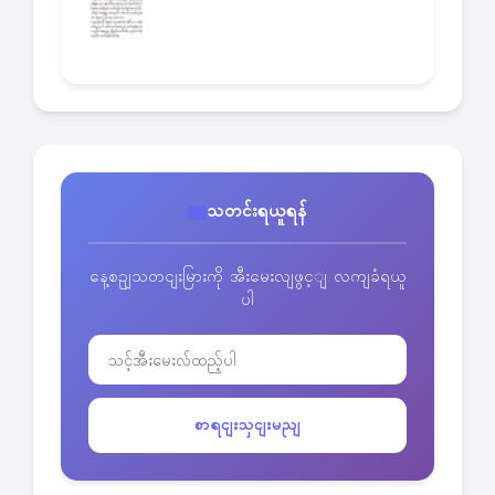
သတင်းရယူရန်
နေ့စဥျသတငျးမြားကို အီးမေးလျဖွင့ျ လကျခံရယူ
ပါ
စာရငျးသှငျးမညျ