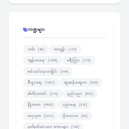
ကဏ္ဍများ
ကဗ်ာ
ကာတွန်း
(49)
(170)
ကျန်းမာရေး
ခရီးသြား
(1405)
(115)
စမ်းသပ်လေ့လာခြင်း
(194)
စီးပွားရေး
ထူးဆန်းထွေလာ
(1031)
(950)
ဓါတ်ပုံသတင်း
နည်းပညာ
(214)
(833)
နိုင္ငံတကာ
ပညာရေး
(4503)
(319)
ဗဟုသုတ
မိုးလေဝသ
(3721)
(95)
မှတ်မှတ်သားသား စကားများ
(140)