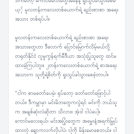
ဒါကတော့ ကောင်မလေးတွေအနေနဲ့ ရူးသွပ်ခါသွားစေမ
ယ့့် မူလတန်းကလေးတစ်ယောက်ရဲ့ ရည်းစားစာ အရေး
အသား တစ်ရပ်ပါ။
မူလတန်းကလေးတစ်ယောက်ရဲ့ ရည်းစားစာ အရေး
အသားတွေဟာ ဒီလောက် ပြောင်မြောက်လိမ့်မယ်လို့
တရုတ်နိုင်ငံ လူမှုကွန်ရက်မီဒီယာ အသုံးပြုသူတွေ ထင်မ
ထားခဲ့ကြပါဘူး။ ၂တန်းကလေးတစ်ယောက်ရဲ့ စာအရေး
အသားက သူတို့ရဲ့စိတ်ကို ရူးသွပ်ခါသွားစေခဲ့တာပါ။
“ငါက စာမတော်ပေမဲ့၊ ရုပ်တော့ တော်တော်ဖြောင့်ပါ
တယ်။ ဒီကမ္ဘာမှာ မင်းမိဘတွေကလွဲရင် မင်းကို ဘယ်သူ
က အချစ်ဆုံးလဲဆိုတာ သိလား။ အဲ့ဒါ ငါပဲပေါ့။
ကောင်မလေးရယ်၊ မင်းအပြုံးတွေက အမွှေးနံ့အရက်မြှုပ်
ထားတဲ့ ချောကလက်လိုပါပဲ၊ ငါ့ကို မိန်းမောစေတယ်။ ငါ