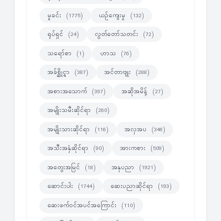
မှုခင်း
ယဉ်ကျေးမှု
(1775)
(132)
ရုပ်ရှင်
လွတ်တော်သတင်း
(24)
(72)
သရော်စာ
ဟာသ
(1)
(76)
အခ်စ္ဆိုင္ရာ
အင်တာဗျုး
(387)
(288)
အစားအသောက်
အဆိုအမိန့်
(397)
(27)
အမျိုးသမီးဆိုင်ရာ
(260)
အမျိုးသားဆိုင်ရာ
အလှအပ
(116)
(346)
အသီးအနှံဆိုင်ရာ
အားကစား
(90)
(509)
အတွေးအမြင်
အနုပညာ
(18)
(1921)
ဆောင်းပါး
ဆေးပညာဆိုင်ရာ
(1744)
(193)
ဆေးဖက်ဝင်အပင်အကြောင်း
(110)