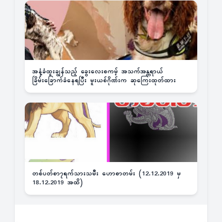
အနံ့ခံထူးချွန်သည့် ခွေးလေးစကမ့် အသက်အန္တရာယ်
ခြိမ်းခြောက်ခံနေရပြီး မူးယစ်ဂိုဏ်းက ဆုကြေးထုတ်ထား
တစ်ပတ်စာ၇ရက်သားသမီး ဟောစာတမ်း (12.12.2019 မှ
18.12.2019 အထိ)