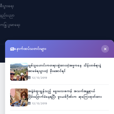
စီးပွားရေး
နည်းပညာ
ကနြျးမာရေး
နောက်ထပ်သတင်းများ
©
2026
Myanmar Cele News
. All Rights Reserved.
ချစ်သူဟောင်းကတရားစွဲထားတဲ့အမှုကနေ သိန်းတစ်ရာနဲ့
အာမခံရသွားတဲ့ မိုးအောင်ရင်
12/13/2019
အနံ့ခံထူးချွန်သည့် ခွေးလေးစကမ့် အသက်အန္တရာယ်
ခြိမ်းခြောက်ခံနေရပြီး မူးယစ်ဂိုဏ်းက ဆုကြေးထုတ်ထား
12/13/2019