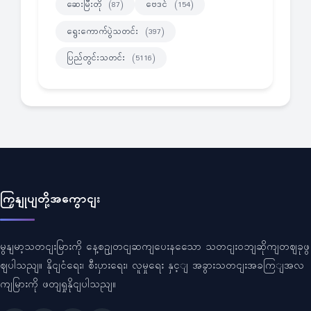
ဆေးမြီးတို
ဗေဒင်
(87)
(154)
ရွေးကောက်ပွဲသတင်း
(397)
ပြည်တွင်းသတင်း
(5116)
ကြှနျုပျတို့အကွောငျး
မွနျမာ့သတငျးမြားကို နေ့စဥျတငျဆကျပေးနသေော သတငျးဝဘျဆိုကျတဈခုဖွ
ဈပါသညျ။ နိုငျငံရေး၊ စီးပှားရေး၊ လူမှုရေး နှင့ျ အခွားသတငျးအခကြျအလ
ကျမြားကို ဖတျရှုနိုငျပါသညျ။