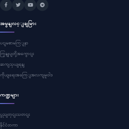
အမွနျလင့ျချမြား
ပငျမစာမကြျနှာ
ကြှနျုပျတို့အကွောငျး
ဆကျသှယျရနျ
ကိုယျရေးအခကြျအလကျမူဝါဒ
ကဏ္ဍများ
ပွညျတှငျးသတငျး
နိုင်ငံတကာ