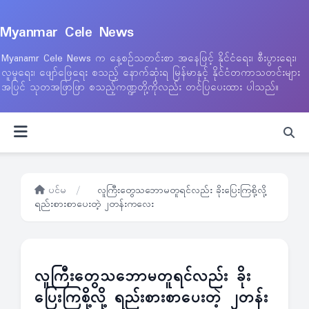
Myanmar Cele News
Myanamr Cele News က နေ့စဉ်သတင်းစာ အနေဖြင့် နိုင်ငံရေး၊ စီးပွားရေး၊
လူမှုရေး၊ ဖျော်ဖြေရေး စသည့် နောက်ဆုံးရ မြန်မာနှင့် နိုင်ငံတကာသတင်းများ
အပြင် သုတအဖြာဖြာ စသည့်ကဏ္ဍတို့ကိုလည်း တင်ပြပေးထား ပါသည်။
ပင်မ
/
လူကြီးတွေသဘောမတူရင်လည်း ခိုးပြေးကြစို့လို့
ရည်းစားစာပေးတဲ့ ၂တန်းကလေး
လူကြီးတွေသဘောမတူရင်လည်း ခိုး
ပြေးကြစို့လို့ ရည်းစားစာပေးတဲ့ ၂တန်း