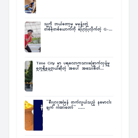
သူ့ကို ဘယ်တော့မှ မမုန်းတဲ့
တစ်စုံတစ်ယောက်ကို ပြောပြလိုက်တဲ့ G-
Fatt
Time City မှာ ပရလောကသားခြောက်လှန့်မှု
တွေရှိနေတယ်ဆိုတဲ့ အပေါ် အသေးစိတ်
ပြန်ပြောပြလာတဲ့ Times City Project
Director ဦးမြတ်မင်း
”စီးပွားအမြန် တက်လွယ်သည့် နမောငါး
ချက် ဂါထာတော်” ……