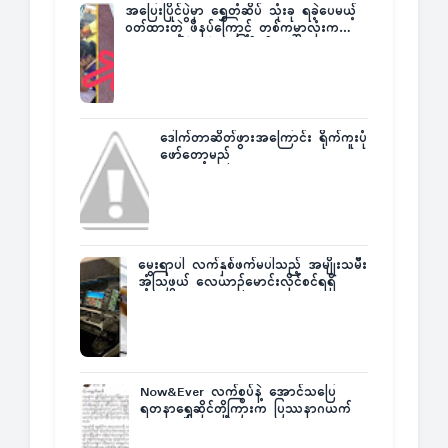
အပြေးပြိုင်ပွဲမှာ ရွှေတံဆိပ် သုံးခု ရခဲ့ပေမယ့်
ဝတ်ထားတဲ့ ဖိနပ်ကြောင့် တစ်ကမ္ဘာလုံးက
အံ့အားသင့်ခဲ့ရတဲ့ အဖြစ်မှန်
ဒေါက်တာဆိတ်ဖွားအကြောင်း ရိုက်ကူးပုံ
ဖော်တော့မည်
မွေးရာပါ လက်နှစ်ဖက်မပါသည့် အမျိုးသမီး
အံ့သြဖွယ် လေယာဉ်မောင်းလိုင်စင်ရရှိ
Now&Ever လက်စွပ်နဲ့ အောင်သပြေ
ရတနာရွှေဆိုင်တို့ကြားက ပြဿနာဂယက်