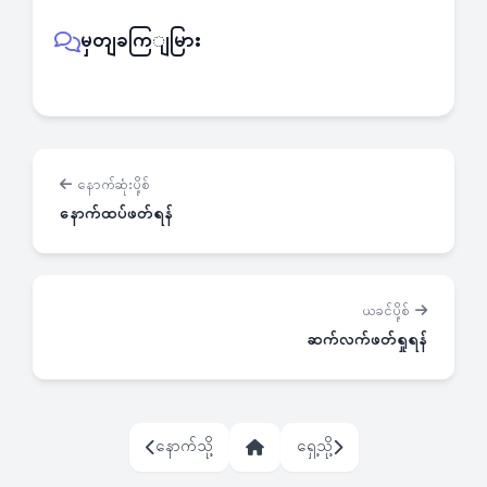
မှတျခကြျမြား
နောက်ဆုံးပို့စ်
နောက်ထပ်ဖတ်ရန်
ယခင်ပို့စ်
ဆက်လက်ဖတ်ရှုရန်
နောက်သို့
ရှေ့သို့