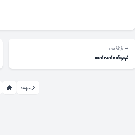
ယခင်ပို့စ်
ဆက်လက်ဖတ်ရှုရန်
ရှေ့သို့