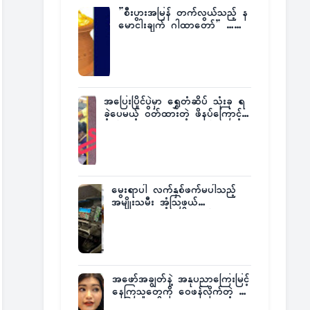
”စီးပွားအမြန် တက်လွယ်သည့် န
မောငါးချက် ဂါထာတော်” ……
အပြေးပြိုင်ပွဲမှာ ရွှေတံဆိပ် သုံးခု ရ
ခဲ့ပေမယ့် ဝတ်ထားတဲ့ ဖိနပ်ကြောင့်
တစ်ကမ္ဘာလုံးက အံ့အားသင့်ခဲ့ရတဲ့
အဖြစ်မှန်
မွေးရာပါ လက်နှစ်ဖက်မပါသည့်
အမျိုးသမီး အံ့သြဖွယ်
လေယာဉ်မောင်းလိုင်စင်ရရှိ
အဖော်အချွတ်နဲ့ အနုပညာကြေးမြင့်
နေကြသူတွေကို ဝေဖန်လိုက်တဲ့ သ
င်္ဇာမြင့်မိုရ်