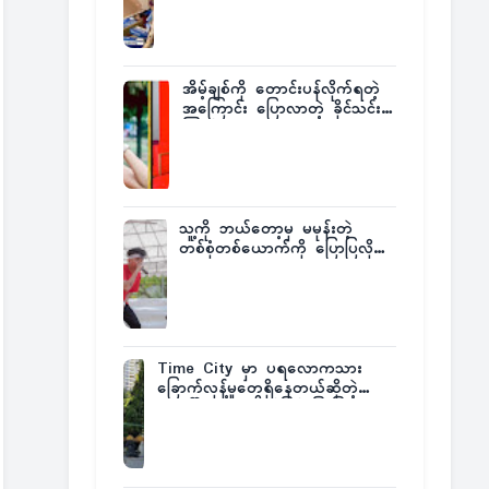
ထုတ်ထား
အိမ့်ချစ်ကို တောင်းပန်လိုက်ရတဲ့
အကြောင်း ပြောလာတဲ့ ခိုင်သင်း
ကြည်
သူ့ကို ဘယ်တော့မှ မမုန်းတဲ့
တစ်စုံတစ်ယောက်ကို ပြောပြလိုက်
တဲ့ G-Fatt
Time City မှာ ပရလောကသား
ခြောက်လှန့်မှုတွေရှိနေတယ်ဆိုတဲ့
အပေါ် အသေးစိတ်ပြန်ပြောပြလာတဲ့
Times City Project Director ဦး
မြတ်မင်း