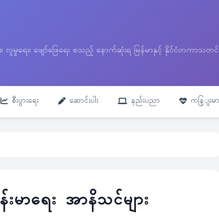
ေး၊ လူမှုရေး၊ ဖျော်ဖြေရေး စသည့် နောက်ဆုံးရ မြန်မာနှင့် နိုင်ငံတကာ
စီးပွားရေး
ဆောင်းပါး
နည်းပညာ
ကနြျးမာ
းမာရေး အာနိသင်များ