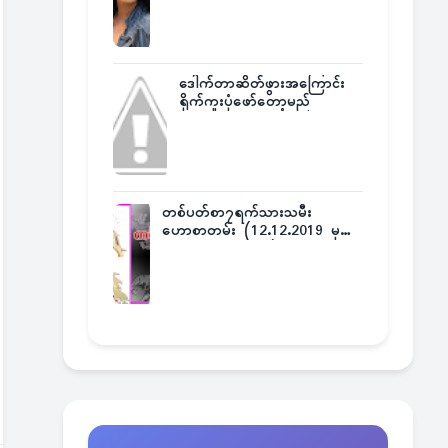
ဒေါက်တာဆိတ်ဖွားအကြောင်း
ရိုက်ကူးပုံဖော်တော့မည်
တစ်ပတ်စာ၇ရက်သားသမီး
ဟောစာတမ်း (12.12.2019 မှ
18.12.2019 အထိ)