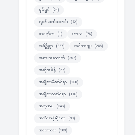
ရုပ်ရှင်
(24)
လွတ်တော်သတင်း
(72)
သရော်စာ
(1)
ဟာသ
(76)
အခ်စ္ဆိုင္ရာ
(387)
အင်တာဗျုး
(288)
အစားအသောက်
(397)
အဆိုအမိန့်
(27)
အမျိုးသမီးဆိုင်ရာ
(260)
အမျိုးသားဆိုင်ရာ
(116)
အလှအပ
(346)
အသီးအနှံဆိုင်ရာ
(90)
အားကစား
(509)