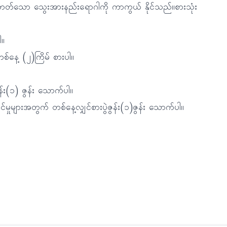
ဖြစ်တတ်သော သွေးအားနည်းရောဂါကို ကာကွယ် နိုင်သည်။စားသုံး
ါ။
စ်နေ့ (၂)ကြိမ် စားပါ။
န်း(၁) ဇွန်း သောက်ပါ။
ုများအတွက် တစ်နေ့လျှင်စားပွဲဇွန်း(၁)ဇွန်း သောက်ပါ။