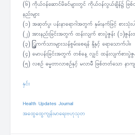
(၆) ကိုယ်ဝန်ဆောင်မိခင်များတွင် ကိုယ်ဝန်လွယ်ချိန်၌ 
နည်းများ
(၁) အဆုတ်ပွ၊ ပန်းနာရောဂါအတွက် နှမ်းနက်ဖြင့် စားသုံးပ
(၂) အားနည်းခြင်းအတွက် ထန်းလျက် စားပွဲဇွန်း (၁)ဇွန်းတ
(၃) ြွကက်သားများသန်စွမ်းစေရန် နို့နှင့် ရောသောက်ပါ။
(၄) မောပန်းခြင်းအတွက် တစ်နေ့ လျှင် ထန်းလျက်စားပွဲဇွ
(၅) လစဉ် ဓမ္မတာလာစဉ်နှင့် မလာမီ ဖြစ်တတ်သော နာကျင်မှ
နှင်း
Health Updates Journal
အထွေထွေကျန်းမာရေးဗဟုသုတ