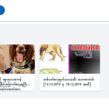
ည့် ခွေးလေးစကမ့်
တစ်ပတ်စာ၇ရက်သားသမီး ဟောစာတမ်း
ိမ်းခြောက်ခံနေရပြီး
(12.12.2019 မှ 18.12.2019 အထိ)
 ဆုကြေးထုတ်ထား