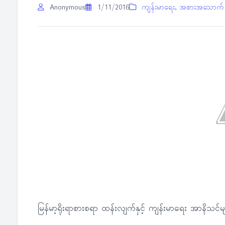
Anonymous
1/11/2016
ကျန်းမာရေး
,
အစားအသောက်
မြန်မာ့ရိုးရာစားစရာ ထန်းလျက်နှင့် ကျန်းမာရေး အာနိသင်မ