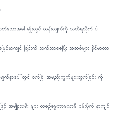
။
တတ်သောအခါ မျိုးတွင် ထန်းလျက်ကို သတိရလိုက် ပါ။
်အမြစ်နာကျင် ခြင်းကို သက်သာစေပြီး အဆစ်များ ခိုင်မာလာ
 မျက်နှာပေါ်တွင် ဝက်ခြံ၊ အမည်းကွက်များထွက်ခြင်း ကို
ဖြင့် အမျိုးသမီး များ လစဉ်ဓမ္မတာမလာမီ ဝမ်းဗိုက် နာကျင်