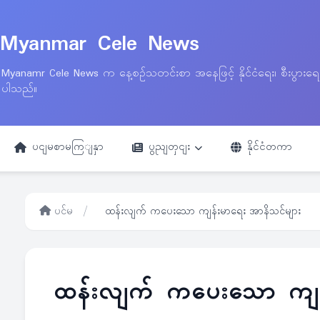
Myanmar Cele News
Myanamr Cele News က နေ့စဉ်သတင်းစာ အနေဖြင့် နိုင်ငံရေး၊ စီးပွားရ
ပါသည်။
ပငျမစာမကြျနှာ
ပွညျတှငျး
နိုင်ငံတကာ
ပင်မ
/
ထန်းလျက် ကပေးသော ကျန်းမာရေး အာနိသင်များ
ထန်းလျက် ကပေးသော ကျန်