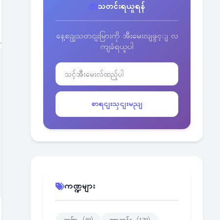
သတင်းရယူရန်
နေ့စဥျသတငျးမြားကို အီးမေးလျဖွင့ျ လ
ကျခံရယူပါ
စာရငျးသှငျးမညျ
ကဏ္ဍများ