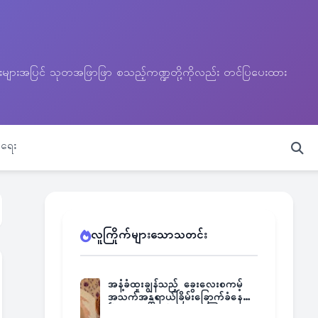
သတင်းများအပြင် သုတအဖြာဖြာ စသည့်ကဏ္ဍတို့ကိုလည်း တင်ပြပေးထား
ရေး
လူကြိုက်များသောသတင်း
အနံ့ခံထူးချွန်သည့် ခွေးလေးစကမ့်
အသက်အန္တရာယ်ခြိမ်းခြောက်ခံနေရ
ပြီး မူးယစ်ဂိုဏ်းက ဆုကြေး