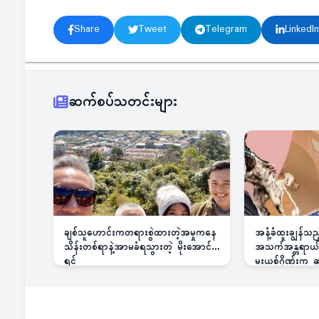
Share
Tweet
Telegram
LinkedIn
ဆက်စပ်သတင်းများ
ချစ်သူဟောင်းကတရားစွဲထားတဲ့အမှုကနေ
အနံ့ခံထူးချွန်သ
သိန်းတစ်ရာနဲ့အာမခံရသွားတဲ့ မိုးအောင်
အသက်အန္တရာယ်ခြ
ရင်
မူးယစ်ဂိုဏ်းက