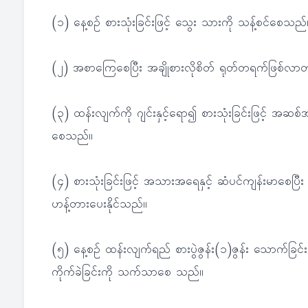
(၁) နေ့စဉ် စားသုံးခြင်းဖြင့် သွေး သားကို သန့်စင်စေသည်
(၂) အစာကြေစေပြီး အချိုစားလိုစိတ် ရုတ်တရက်ဖြစ်လာ
(၃) ထန်းလျက်ကို ဂျင်းနှင့်ရော၍ စားသုံးခြင်းဖြင့် အဆစ
စေသည်။
(၄) စားသုံးခြင်းဖြင့် အသားအရေနှင့် ဆံပင်ကျန်းမာစေပြီး
ဟန့်တားပေးနိုင်သည်။
(၅) နေ့စဉ် ထန်းလျက်ရည် စားပွဲဇွန်း(၁)ဇွန်း သောက်ခြင်း
ကိုက်ခဲခြင်းကို သက်သာစေ သည်။