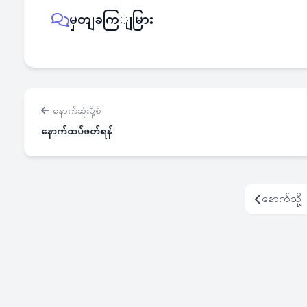
မှတျခကြျမြား
နောက်ဆုံးပို့စ်
နောက်ထပ်ဖတ်ရန်
နောက်သို့