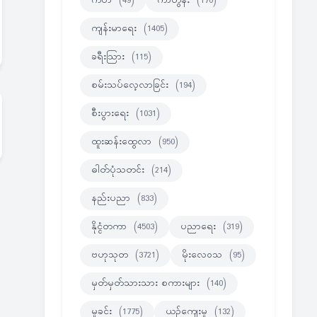
ကဗ်ာ
(49)
ကာတွန်း
(170)
ကျန်းမာရေး
(1405)
ခရီးသြား
(115)
စမ်းသပ်လေ့လာခြင်း
(194)
စီးပွားရေး
(1031)
ထူးဆန်းထွေလာ
(950)
ဓါတ်ပုံသတင်း
(214)
နည်းပညာ
(833)
နိုင္ငံတကာ
(4503)
ပညာရေး
(319)
ဗဟုသုတ
(3721)
မိုးလေဝသ
(95)
မှတ်မှတ်သားသား စကားများ
(140)
မှုခင်း
(1775)
ယဉ်ကျေးမှု
(132)