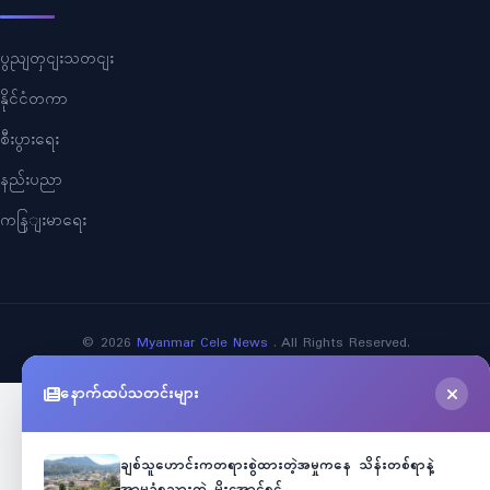
ပွညျတှငျးသတငျး
နိုင်ငံတကာ
စီးပွားရေး
နည်းပညာ
ကနြျးမာရေး
©
2026
Myanmar Cele News
. All Rights Reserved.
နောက်ထပ်သတင်းများ
ချစ်သူဟောင်းကတရားစွဲထားတဲ့အမှုကနေ သိန်းတစ်ရာနဲ့