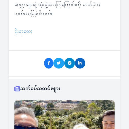
မေတ္တာများနဲ့ ထုံးဖွဲ့ထားကြကြောင်းကို ဓာတ်ပုံက
သက်သေပြခဲ့ပါတယ်။
ရိုးရာလေး
ဆက်စပ်သတင်းများ