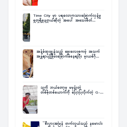
Time City မှာ ပရလောကသားခြောက်လှန့်မှု
တွေရှိနေတယ်ဆိုတဲ့ အပေါ် အသေးစိတ်
ပြန်ပြောပြလာတဲ့ Times City Project
Director ဦးမြတ်မင်း
အနံ့ခံထူးချွန်သည့် ခွေးလေးစကမ့် အသက်
အန္တရာယ်ခြိမ်းခြောက်ခံနေရပြီး မူးယစ်ဂိုဏ်း
က ဆုကြေးထုတ်ထား
သူ့ကို ဘယ်တော့မှ မမုန်းတဲ့
တစ်စုံတစ်ယောက်ကို ပြောပြလိုက်တဲ့ G-
Fatt
”စီးပွားအမြန် တက်လွယ်သည့် နမောငါး