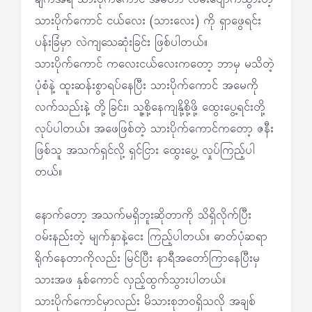
ချက်အရ သားပိုက်ကောင် အမဟာ လမ်းပျောက်သွားတဲ့
သားပိုက်ကောင် ငယ်လေး (သားလေး) ကို ရှာဖွေရင်း
ပန်းခြံမှာ လဲကျသေဆုံးခြင်း ဖြစ်ပါတယ်။
သားပိုက်ကောင် ကလေးငယ်လေးကတော့ ဘာမှ မသိတဲ့
ပုံစံနဲ့ ထူးဆန်းစွာရပ်နေပြီး သားပိုက်ကောင် အမေကို
လက်သည်းနဲ့ တို့ခြင်း၊ သူ့စို့နေကျနို့စို့ဖို့ ထွေးပွေ့ရင်းတို့
လုပ်ပါတယ်။ အဖေဖြစ်တဲ့ သားပိုက်ကောင်ကတော့ ဇနီး
ဖြစ်သူ အသက်ရှင်လို့ ရှင်ငြား ထွေးပွေ့ လှုပ်ကြည့်ပါ
တယ်။
နောက်တော့ အသက်မရှိဘူးဆိုတာကို သိရှိလိုက်ပြီး
ဝမ်းနည်းတဲ့ မျက်နှာနဲ့ငေး ကြည့်ပါတယ်။ ဓာတ်ပုံဆရာ
ရိုက်နေတာကိုလည်း မြင်ပြီး နာရီအတော်ကြာနေပြီးမှ
သားအဖ နှစ်ကောင် လှည့်ထွက်သွားပါတယ်။
သားပိုက်ကောင်မှာလည်း မိသားစုဘဝရှိသလို အချစ်