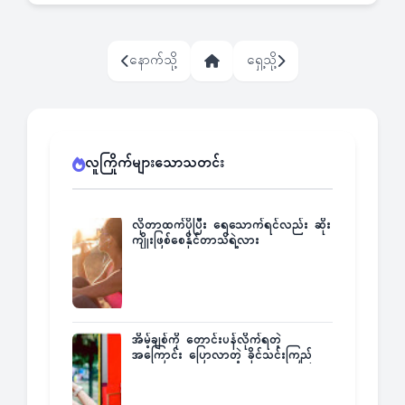
နောက်သို့
ရှေ့သို့
လူကြိုက်များသောသတင်း
လိုတာထက်ပိုပြီး ရေသောက်ရင်လည်း ဆိုး
ကျိုးဖြစ်စေနိုင်တာသိရဲ့လား
အိမ့်ချစ်ကို တောင်းပန်လိုက်ရတဲ့
အကြောင်း ပြောလာတဲ့ ခိုင်သင်းကြည်