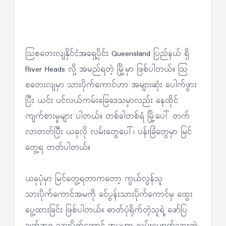
သြစတေးလျနိုင်ငံအရှေ့ပိုင်း Queensland ပြည်နယ် ရှိ
River Heads လို့ အမည်ရတဲ့ မြို့မှာ ဖြစ်ပါတယ်။ သြ
စတေးလျမှာ သားပိုက်ကောင်ဟာ အများဆုံး ပေါက်ဖွား
ပြီး ယင်း ပင်လယ်ကမ်းခြေဒေသမှာလည်း နေထိုင်
ကျက်စားမှုများ ပါတယ်။ တစ်ခါတစ်ရံ မြို့ပေါ် တက်
လာတတ်ပြီး ယခုလို လမ်းတွေပေါ်၊ ပန်းခြံတွေမှာ မြင်
တွေ့ရ တတ်ပါတယ်။
ယခုပုံမှာ မြင်တွေ့ရတာကတော့ ကွယ်လွန်သူ
သားပိုက်ကောင်အမကို ခင်ပွန်းသားပိုက်ကောင်မှ ထွေး
ပွေ့ထားခြင်း ဖြစ်ပါတယ်။ ဓာတ်ပုံရိုက်တဲ့သူရဲ့ ဖော်ပြ