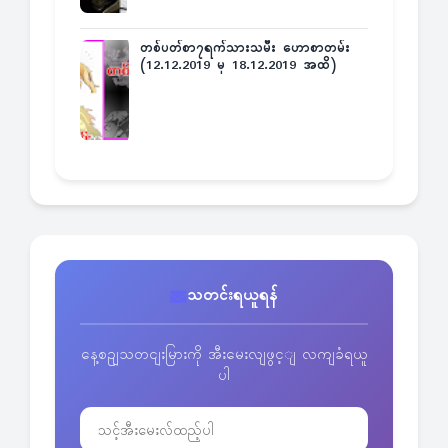
တစ်ပတ်စာ၇ရက်သားသမီး ဟောစာတမ်း
(12.12.2019 မှ 18.12.2019 အထိ)
သတင်းရယူရန်
နေ့စဥျသတငျးမြားကို အီးမေးလျဖွင့ျ လကျခံရယူ
ပါ