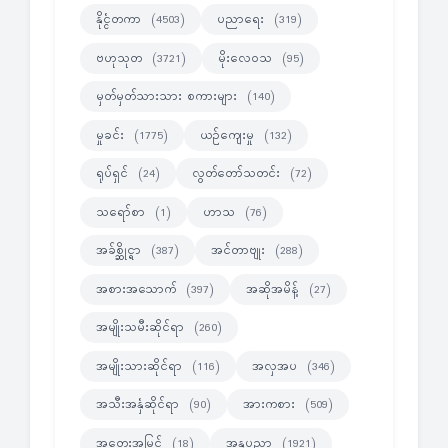
နိုင္ငံတကာ
ပညာရေး
(4503)
(319)
ဗဟုသုတ
မိုးလေဝသ
(3721)
(95)
မှတ်မှတ်သားသား စကားများ
(140)
မှုခင်း
ယဉ်ကျေးမှု
(1775)
(132)
ရုပ်ရှင်
လွတ်တော်သတင်း
(24)
(72)
သရော်စာ
ဟာသ
(1)
(76)
အခ်စ္ဆိုင္ရာ
အင်တာဗျုး
(387)
(288)
အစားအသောက်
အဆိုအမိန့်
(397)
(27)
အမျိုးသမီးဆိုင်ရာ
(260)
အမျိုးသားဆိုင်ရာ
အလှအပ
(116)
(346)
အသီးအနှံဆိုင်ရာ
အားကစား
(90)
(509)
အတွေးအမြင်
အနုပညာ
(18)
(1921)