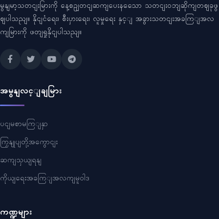
မွနျမာ့သတငျးမြားကို နေ့စဥျတငျဆကျပေးနသေော သတငျးဝဘျဆိုကျတဈခုဖွ
ဈပါသညျ။ နိုငျငံရေး၊ စီးပှားရေး၊ လူမှုရေး နှင့ျ အခွားသတငျးအခကြျအလ
ကျမြားကို ဖတျရှုနိုငျပါသညျ။
အမွနျလင့ျချမြား
ပငျမစာမကြျနှာ
ကြှနျုပျတို့အကွောငျး
ဆကျသှယျရနျ
ကိုယျရေးအခကြျအလကျမူဝါဒ
ကဏ္ဍများ