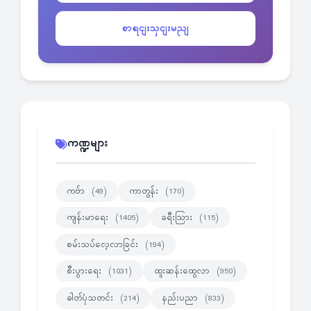
စာရငျးသှငျးမညျ
ကဏ္ဍများ
ကဗ်ာ
ကာတွန်း
(49)
(170)
ကျန်းမာရေး
ခရီးသြား
(1405)
(115)
စမ်းသပ်လေ့လာခြင်း
(194)
စီးပွားရေး
ထူးဆန်းထွေလာ
(1031)
(950)
ဓါတ်ပုံသတင်း
နည်းပညာ
(214)
(833)