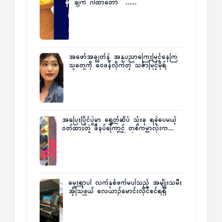
ချက် ဂါထာတော်” ……
အဖော်အချွတ်နဲ့ အနုပညာကြေးမြင့်နေကြ
သူတွေကို ဝေဖန်လိုက်တဲ့ သင်္ဇာမြင့်မိုရ်
အပြေးပြိုင်ပွဲမှာ ရွှေတံဆိပ် သုံးခု ရခဲ့ပေမယ့်
ဝတ်ထားတဲ့ ဖိနပ်ကြောင့် တစ်ကမ္ဘာလုံးက
အံ့အားသင့်ခဲ့ရတဲ့ အဖြစ်မှန်
မွေးရာပါ လက်နှစ်ဖက်မပါသည့် အမျိုးသမီး
အံ့သြဖွယ် လေယာဉ်မောင်းလိုင်စင်ရရှိ