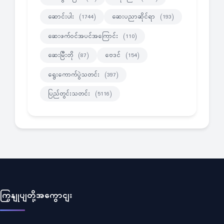
ဆောင်းပါး
ဆေးပညာဆိုင်ရာ
(1744)
(193)
ဆေးဖက်ဝင်အပင်အကြောင်း
(110)
ဆေးမြီးတို
ဗေဒင်
(87)
(154)
ရွေးကောက်ပွဲသတင်း
(397)
ပြည်တွင်းသတင်း
(5116)
ကြှနျုပျတို့အကွောငျး