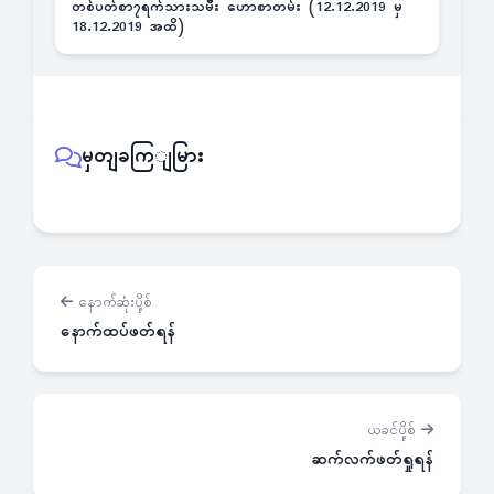
တစ်ပတ်စာ၇ရက်သားသမီး ဟောစာတမ်း (12.12.2019 မှ
18.12.2019 အထိ)
မှတျခကြျမြား
နောက်ဆုံးပို့စ်
နောက်ထပ်ဖတ်ရန်
ယခင်ပို့စ်
ဆက်လက်ဖတ်ရှုရန်