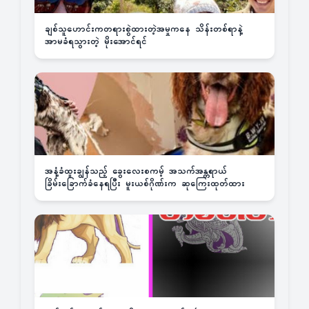
ချစ်သူဟောင်းကတရားစွဲထားတဲ့အမှုကနေ သိန်းတစ်ရာနဲ့
အာမခံရသွားတဲ့ မိုးအောင်ရင်
အနံ့ခံထူးချွန်သည့် ခွေးလေးစကမ့် အသက်အန္တရာယ်
ခြိမ်းခြောက်ခံနေရပြီး မူးယစ်ဂိုဏ်းက ဆုကြေးထုတ်ထား