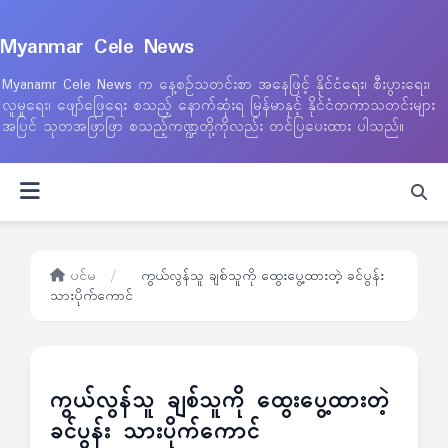
Myanmar Cele News
Myanamr Cele News က နေ့စဉ်သတင်းစာ အနေဖြင့် နိုင်ငံရေး၊ စီးပွားရေး၊
လူမှုရေး၊ ဖျော်ဖြေရေး စသည့် နောက်ဆုံးရ မြန်မာနှင့် နိုင်ငံတကာသတင်းများ
အပြင် သုတအဖြာဖြာ စသည့်ကဏ္ဍတို့ကိုလည်း တင်ပြပေးထား ပါသည်။
ပင်မ
/
ကွယ်လွန်သူ ချစ်သူကို ထွေးပွေ့ထားတဲ့ ခင်ပွန်း
သားပိုက်ကောင်
ကွယ်လွန်သူ ချစ်သူကို ထွေးပွေ့ထားတဲ့
ခင်ပွန်း သားပိုက်ကောင်