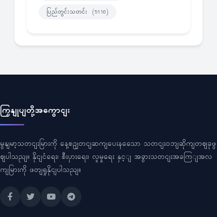
ပြည်တွင်းသတင်း
(5116)
ကြှနျုပျတို့အကွောငျး
မွနျမာ့သတငျးမြားကို နေ့စဥျတငျဆကျပေးနသေော သတငျးဝဘျဆိုကျတဈခုဖွ
ဈပါသညျ။ နိုငျငံရေး၊ စီးပှားရေး၊ လူမှုရေး နှင့ျ အခွားသတငျးအခကြျအလ
ကျမြားကို ဖတျရှုနိုငျပါသညျ။