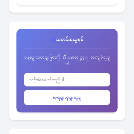
သတင်းရယူရန်
နေ့စဥျသတငျးမြားကို အီးမေးလျဖွင့ျ လကျခံရယူ
ပါ
စာရငျးသှငျးမညျ