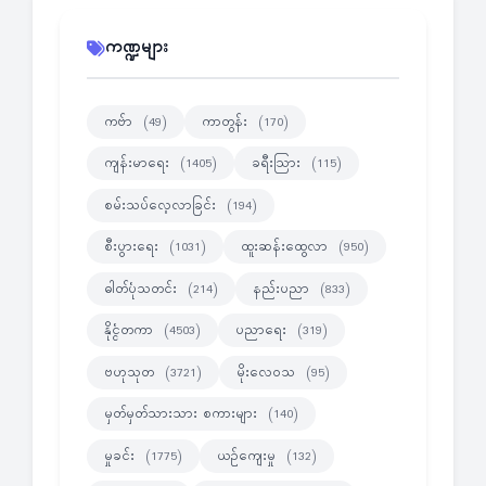
ကဏ္ဍများ
ကဗ်ာ
ကာတွန်း
(49)
(170)
ကျန်းမာရေး
ခရီးသြား
(1405)
(115)
စမ်းသပ်လေ့လာခြင်း
(194)
စီးပွားရေး
ထူးဆန်းထွေလာ
(1031)
(950)
ဓါတ်ပုံသတင်း
နည်းပညာ
(214)
(833)
နိုင္ငံတကာ
ပညာရေး
(4503)
(319)
ဗဟုသုတ
မိုးလေဝသ
(3721)
(95)
မှတ်မှတ်သားသား စကားများ
(140)
မှုခင်း
ယဉ်ကျေးမှု
(1775)
(132)