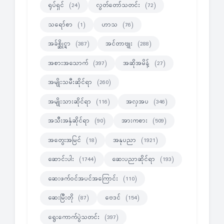
ရုပ်ရှင်
လွတ်တော်သတင်း
(24)
(72)
သရော်စာ
ဟာသ
(1)
(76)
အခ်စ္ဆိုင္ရာ
အင်တာဗျုး
(387)
(288)
အစားအသောက်
အဆိုအမိန့်
(397)
(27)
အမျိုးသမီးဆိုင်ရာ
(260)
အမျိုးသားဆိုင်ရာ
အလှအပ
(116)
(346)
အသီးအနှံဆိုင်ရာ
အားကစား
(90)
(509)
အတွေးအမြင်
အနုပညာ
(18)
(1921)
ဆောင်းပါး
ဆေးပညာဆိုင်ရာ
(1744)
(193)
ဆေးဖက်ဝင်အပင်အကြောင်း
(110)
ဆေးမြီးတို
ဗေဒင်
(87)
(154)
ရွေးကောက်ပွဲသတင်း
(397)