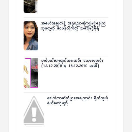
အဖော်အချွတ်နဲ့ အနုပညာကြေးမြင့်နေကြ
သူတွေကို ဝေဖန်လိုက်တဲ့ သင်္ဇာမြင့်မိုရ်
တစ်ပတ်စာ၇ရက်သားသမီး ဟောစာတမ်း
(12.12.2019 မှ 18.12.2019 အထိ)
ဒေါက်တာဆိတ်ဖွားအကြောင်း ရိုက်ကူးပုံ
ဖော်တော့မည်