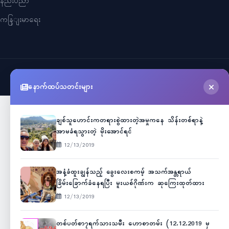
နည်းပညာ
ကနြျးမာရေး
©
2026
Myanmar Cele News
. All Rights Reserved.
နောက်ထပ်သတင်းများ
ချစ်သူဟောင်းကတရားစွဲထားတဲ့အမှုကနေ သိန်းတစ်ရာနဲ့
အာမခံရသွားတဲ့ မိုးအောင်ရင်
12/13/2019
အနံ့ခံထူးချွန်သည့် ခွေးလေးစကမ့် အသက်အန္တရာယ်
ခြိမ်းခြောက်ခံနေရပြီး မူးယစ်ဂိုဏ်းက ဆုကြေးထုတ်ထား
12/13/2019
တစ်ပတ်စာ၇ရက်သားသမီး ဟောစာတမ်း (12.12.2019 မှ