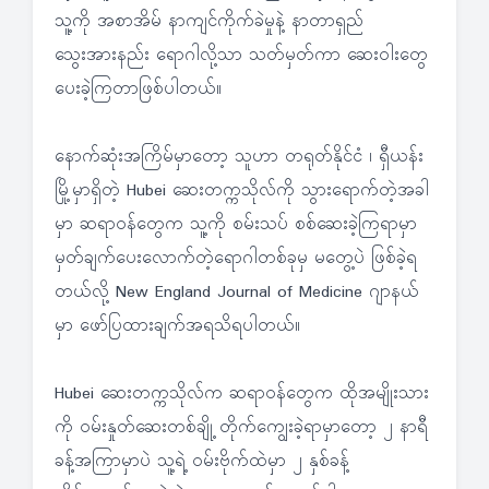
သူ့ကို အစာအိမ် နာကျင်ကိုက်ခဲမှုနဲ့ နာတာရှည်
သွေးအားနည်း ရောဂါလို့သာ သတ်မှတ်ကာ ဆေးဝါးတွေ
ပေးခဲ့ကြတာဖြစ်ပါတယ်။
နောက်ဆုံးအကြိမ်မှာတော့ သူဟာ တရုတ်နိုင်ငံ ၊ ရှီယန်း
မြို့မှာရှိတဲ့ Hubei ဆေးတက္ကသိုလ်ကို သွားရောက်တဲ့အခါ
မှာ ဆရာဝန်တွေက သူ့ကို စမ်းသပ် စစ်ဆေးခဲ့ကြရာမှာ
မှတ်ချက်ပေးလောက်တဲ့ရောဂါတစ်ခုမှ မတွေ့ပဲ ဖြစ်ခဲ့ရ
တယ်လို့ New England Journal of Medicine ဂျာနယ်
မှာ ဖော်ပြထားချက်အရသိရပါတယ်။
Hubei ဆေးတက္ကသိုလ်က ဆရာဝန်တွေက ထိုအမျိုးသား
ကို ဝမ်းနှုတ်ဆေးတစ်ချို့ တိုက်ကျွေးခဲ့ရာမှာတော့ ၂ နာရီ
ခန့်အကြာမှာပဲ သူ့ရဲ့ ဝမ်းဗိုက်ထဲမှာ ၂ နှစ်ခန့်