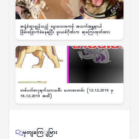
အနံ့ခံထူးချွန်သည့် ခွေးလေးစကမ့် အသက်အန္တရာယ်
ခြိမ်းခြောက်ခံနေရပြီး မူးယစ်ဂိုဏ်းက ဆုကြေးထုတ်ထား
တစ်ပတ်စာ၇ရက်သားသမီး ဟောစာတမ်း (12.12.2019 မှ
18.12.2019 အထိ)
မှတျခကြျမြား