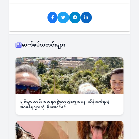
ဆက်စပ်သတင်းများ
ချစ်သူဟောင်းကတရားစွဲထားတဲ့အမှုကနေ သိန်းတစ်ရာနဲ့
အာမခံရသွားတဲ့ မိုးအောင်ရင်