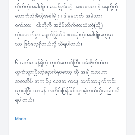
လိုက်တဲ့အခါမျိုး ၊ မသန့်ရှင်းတဲ့ အစားအစာ နဲ့ ရေတို့ကို
သောက်သုံးမိတဲ့အခါမျိုး ၊ ဒါမှမဟုတ် အမဲသား ၊
ဝက်သား ၊ ငါးတို့ကို အစိမ်းလိုက်စားသုံးတဲ့(သို့)
လုံလောက်စွာ မချက်ပြုတ်ပဲ စားသုံးတဲ့အခါမျိုးတွေမှာ
သာ ဖြစ်လေ့ရှိတယ်လို့ သိရပါတယ်။
၆ လက်မ ခန့်ရှိတဲ့ တုတ်ကောင်ကြီး ဝမ်းဗိုက်ထဲက
ထွက်သွားပြီးတဲ့နောက်မှာတော့ ထို အမျိုးသားဟာ
အစာအိမ် နာကျင်မှု ဝေဒနာ ကနေ သက်သာပျက်ကင်း
သွားခဲ့ပြီး သာမန် အတိုင်းပြန်ဖြစ်သွားခဲ့တယ်လို့လည်း သိ
ရပါတယ်။
Mario