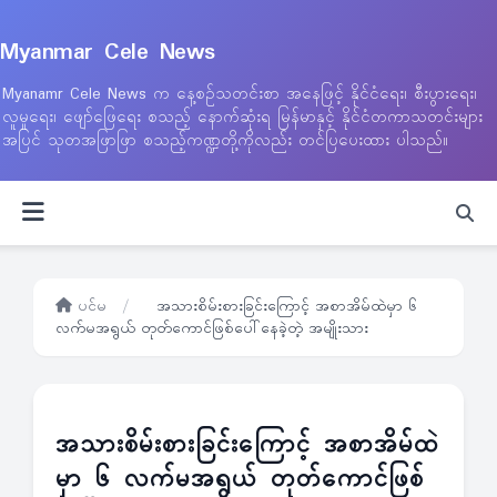
Myanmar Cele News
Myanamr Cele News က နေ့စဉ်သတင်းစာ အနေဖြင့် နိုင်ငံရေး၊ စီးပွားရေး၊
လူမှုရေး၊ ဖျော်ဖြေရေး စသည့် နောက်ဆုံးရ မြန်မာနှင့် နိုင်ငံတကာသတင်းများ
အပြင် သုတအဖြာဖြာ စသည့်ကဏ္ဍတို့ကိုလည်း တင်ပြပေးထား ပါသည်။
ပင်မ
/
အသားစိမ်းစားခြင်းကြောင့် အစာအိမ်ထဲမှာ ၆
လက်မအရွယ် တုတ်ကောင်ဖြစ်ပေါ်နေခဲ့တဲ့ အမျိုးသား
အသားစိမ်းစားခြင်းကြောင့် အစာအိမ်ထဲ
မှာ ၆ လက်မအရွယ် တုတ်ကောင်ဖြစ်