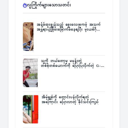
လူကြိုက်များသောသတင်း
အနံ့ခံထူးချွန်သည့် ခွေးလေးစကမ့် အသက်
အန္တရာယ်ခြိမ်းခြောက်ခံနေရပြီး မူးယစ်ဂိုဏ်း
က ဆုကြေးထုတ်ထား
သူ့ကို ဘယ်တော့မှ မမုန်းတဲ့
တစ်စုံတစ်ယောက်ကို ပြောပြလိုက်တဲ့ G-
Fatt
အိမ့်ချစ်ကို တောင်းပန်လိုက်ရတဲ့
အကြောင်း ပြောလာတဲ့ ခိုင်သင်းကြည်