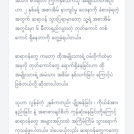
အသား စားရတာ ကြိုက်နှစ်သက်သူ အမျိုးသားတစ်ဦး
ဟာ ၂ နှစ်ခန့် အစာအိမ် နာကျင်မှု ဝေဒနာကို ခံစားခဲ့ရတဲ့
အတွက် ဆရာဝန် သွားပြရာမှာတော့ သူ့ရဲ့ အစာအိမ်
အတွင်းမှာ ၆ မီတာရှည်လျားတဲ့ တုတ်ကောင် တစ်
ကောင် ရှိနေတာကို တွေ့ခဲ့ရပါတယ်။
ဆရာဝန်တွေ ကတော့ ထိုအမျိုးသားရဲ့ ဝမ်းဗိုက်ထဲမှာ
အခုလို တုတ်ကောင်တွေ ရောက်ရှိနေခြင်းဟာ ထို
အမျိုးသားရဲ့ အမဲသား အစိမ်း နှစ်သက်ခြင်း ကြောင့်ပဲ
ဖြစ်တယ်လို့ ဆိုထားပါတယ်။
သူဟာ လွန်ခဲ့တဲ့ ၂နှစ်ကတည်း ပျို့အန်ခြင်း ၊ ကိုယ်ခံအား
နည်းခြင်း နဲ့ အစာစားချင်စိတ် ကုန်ဆုံးနေခြင်းတို့ကြောင့်
ဆရာဝန်တွေ အများအပြားထံ အကြိမ်ကြိမ် သွားရောက်
ကုသခဲ့ဖူးပါတယ်။ ဒါပေမယ့်လည်း ဆရာဝန်တွေကတော့