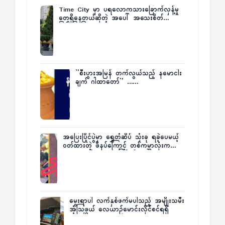
Time City မှာ ပရလောကသားခြောက်လှန့်မှု
တွေရှိနေတယ်ဆိုတဲ့ အပေါ် အသေးစိတ်
ပြန်ပြောပြလာတဲ့ Times City Project
Director ဦးမြတ်မင်း
”စီးပွားအမြန် တက်လွယ်သည့် နမောငါး
ချက် ဂါထာတော်” ……
အပြေးပြိုင်ပွဲမှာ ရွှေတံဆိပ် သုံးခု ရခဲ့ပေမယ့်
ဝတ်ထားတဲ့ ဖိနပ်ကြောင့် တစ်ကမ္ဘာလုံးက
အံ့အားသင့်ခဲ့ရတဲ့ အဖြစ်မှန်
မွေးရာပါ လက်နှစ်ဖက်မပါသည့် အမျိုးသမီး
အံ့သြဖွယ် လေယာဉ်မောင်းလိုင်စင်ရရှိ