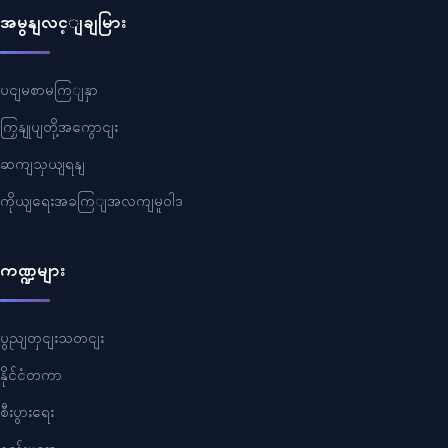
အမွနျလင့ျချမြား
ပငျမစာမကြျနှာ
ကြှနျုပျတို့အကွောငျး
ဆကျသှယျရနျ
ကိုယျရေးအခကြျအလကျမူဝါဒ
ကဏ္ဍများ
ပွညျတှငျးသတငျး
နိုင်ငံတကာ
စီးပွားရေး