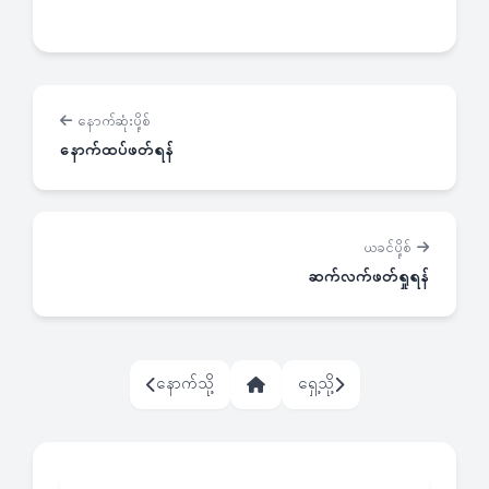
နောက်ဆုံးပို့စ်
နောက်ထပ်ဖတ်ရန်
ယခင်ပို့စ်
ဆက်လက်ဖတ်ရှုရန်
နောက်သို့
ရှေ့သို့