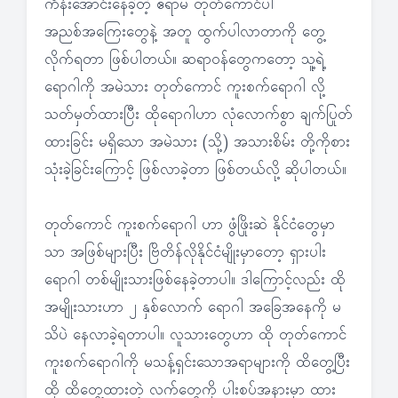
ကိန်းအောင်းနေခဲ့တဲ့ ဧရာမ တုတ်ကောင်ပါ
အညစ်အကြေးတွေနဲ့ အတူ ထွက်ပါလာတာကို တွေ့
လိုက်ရတာ ဖြစ်ပါတယ်။ ဆရာဝန်တွေကတော့ သူ့ရဲ့
ရောဂါကို အမဲသား တုတ်ကောင် ကူးစက်ရောဂါ လို့
သတ်မှတ်ထားပြီး ထိုရောဂါဟာ လုံလောက်စွာ ချက်ပြုတ်
ထားခြင်း မရှိသော အမဲသား (သို့) အသားစိမ်း တို့ကိုစား
သုံးခဲ့ခြင်းကြောင့် ဖြစ်လာခဲ့တာ ဖြစ်တယ်လို့ ဆိုပါတယ်။
တုတ်ကောင် ကူးစက်ရောဂါ ဟာ ဖွံဖြိုးဆဲ နိုင်ငံတွေမှာ
သာ အဖြစ်များပြီး ဗြိတိန်လိုနိုင်ငံမျိုးမှာတော့ ရှားပါး
ရောဂါ တစ်မျိုးသားဖြစ်နေခဲ့တာပါ။ ဒါကြောင့်လည်း ထို
အမျိုးသားဟာ ၂ နှစ်လောက် ရောဂါ အခြေအနေကို မ
သိပဲ နေလာခဲ့ရတာပါ။ လူသားတွေဟာ ထို တုတ်ကောင်
ကူးစက်ရောဂါကို မသန့်ရှင်းသောအရာများကို ထိတွေ့ပြီး
ထို ထိတွေ့ထားတဲ့ လက်တွေကို ပါးစပ်အနားမှာ ထား