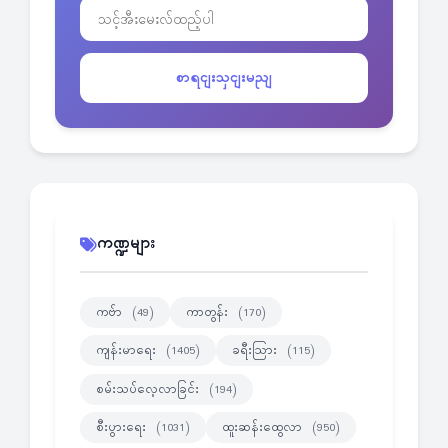
စာရငျးသှငျးမညျ
ကဏ္ဍများ
ကဗ်ာ
ကာတွန်း
(49)
(170)
ကျန်းမာရေး
ခရီးသြား
(1405)
(115)
စမ်းသပ်လေ့လာခြင်း
(194)
စီးပွားရေး
ထူးဆန်းထွေလာ
(1031)
(950)