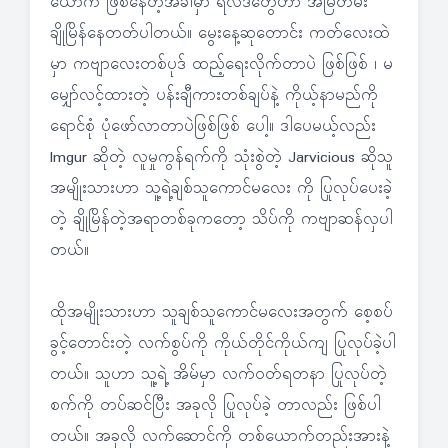
ယောက် ဖြစ်နေတဲ့အခါမှာ ရလဒ်တွေဟာ အမြဲတမ်း
ချိုမြိန်နေတတ်ပါတယ်။ မွေးနေ့ဆုတောင်း ကတ်လေးထဲ
မှာ ကဗျာလေးတစ်ပုဒ် ထည့်ရေးလိုက်တာပဲ ဖြစ်ဖြစ် ၊ မ
မျှော်လင့်ထားတဲ့ ပန်းချီကားတစ်ချပ်နဲ့ ကိုယ့်နာမည်ကို
ရောင်စုံ ပုံဖော်လာတာပဲဖြစ်ဖြစ် ပေါ့။ ဒါပေမယ့်လည်း
Imgur ဆိုတဲ့ လူမှုကွန်ရက်ကို သုံးစွဲတဲ့ Jarvicious ဆိုသူ
အမျိုးသားဟာ သူ့ရဲ့ချစ်သူကောင်မလေး ကို ပြုလုပ်ပေးခဲ့
တဲ့ ချိုမြိန်တဲ့အရာတစ်ခုကတော့ သိပ်ကို ကဗျာဆန်လှပါ
တယ်။
ထိုအမျိုးသားဟာ သူချစ်သူကောင်မလေးအတွက် စေ့စပ်
ခွင့်တောင်းတဲ့ လက်စွပ်ကို ကိုယ်တိုင်ကိုယ်ကျ ပြုလုပ်ခဲ့ပါ
တယ်။ သူဟာ သူ့ရဲ့ အိမ်မှာ လက်ဝတ်ရတနာ ပြုလုပ်တဲ့
စက်ကို တပ်ဆင်ပြီး အခုလို ပြုလုပ်ခဲ့ တာလည်း ဖြစ်ပါ
တယ်။ အခုလို လက်ဆောင်ကို တစ်ယောက်တည်းအားနဲ့