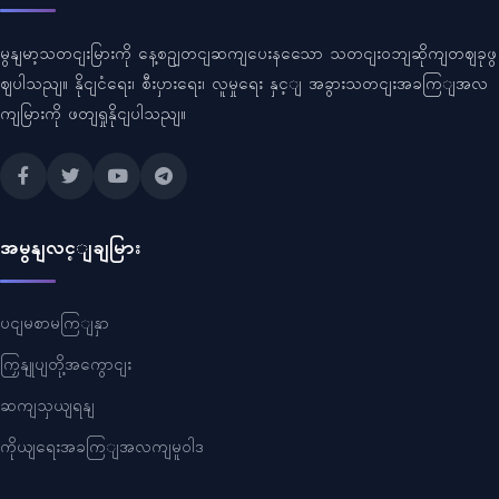
မွနျမာ့သတငျးမြားကို နေ့စဥျတငျဆကျပေးနသေော သတငျးဝဘျဆိုကျတဈခုဖွ
ဈပါသညျ။ နိုငျငံရေး၊ စီးပှားရေး၊ လူမှုရေး နှင့ျ အခွားသတငျးအခကြျအလ
ကျမြားကို ဖတျရှုနိုငျပါသညျ။
အမွနျလင့ျချမြား
ပငျမစာမကြျနှာ
ကြှနျုပျတို့အကွောငျး
ဆကျသှယျရနျ
ကိုယျရေးအခကြျအလကျမူဝါဒ