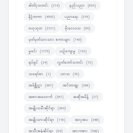
ဓါတ်ပုံသတင်း
နည်းပညာ
(214)
(833)
နိုင္ငံတကာ
ပညာရေး
(4503)
(319)
ဗဟုသုတ
မိုးလေဝသ
(3721)
(95)
မှတ်မှတ်သားသား စကားများ
(140)
မှုခင်း
ယဉ်ကျေးမှု
(1775)
(132)
ရုပ်ရှင်
လွတ်တော်သတင်း
(24)
(72)
သရော်စာ
ဟာသ
(1)
(76)
အခ်စ္ဆိုင္ရာ
အင်တာဗျုး
(387)
(288)
အစားအသောက်
အဆိုအမိန့်
(397)
(27)
အမျိုးသမီးဆိုင်ရာ
(260)
အမျိုးသားဆိုင်ရာ
အလှအပ
(116)
(346)
အသီးအနှံဆိုင်ရာ
အားကစား
(90)
(509)