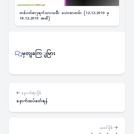
တစ်ပတ်စာ၇ရက်သားသမီး ဟောစာတမ်း (12.12.2019 မှ
18.12.2019 အထိ)
မှတျခကြျမြား
နောက်ဆုံးပို့စ်
နောက်ထပ်ဖတ်ရန်
ယခင်ပို့စ်