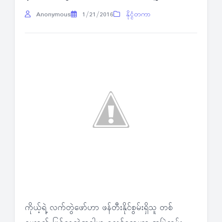
Anonymous
1/21/2016
နိုင္ငံတကာ
ကိုယ့်ရဲ့ လက်တွဲဖော်ဟာ ဖန်တီးနိုင်စွမ်းရှိသူ တစ်