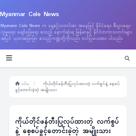
Myanmar Cele News
Myanamr Cele News က နေ့စဉ်သတင်းစာ အနေဖြင့် နိုင်ငံရေး၊ စီးပွားရေး၊
လူမှုရေး၊ ဖျော်ဖြေရေး စသည့် နောက်ဆုံးရ မြန်မာနှင့် နိုင်ငံတကာသတင်းများ
အပြင် သုတအဖြာဖြာ စသည့်ကဏ္ဍတို့ကိုလည်း တင်ပြပေးထား ပါသည်။
ပင်မ
/
ကိုယ်တိုင်ဖန်တီးပြုလုပ်ထားတဲ့ လက်စွပ်နဲ့ စေ့စပ်
ခွင့်တောင်းခဲ့တဲ့ အမျိုးသား
ကိုယ်တိုင်ဖန်တီးပြုလုပ်ထားတဲ့ လက်စွပ်
နဲ့ စေ့စပ်ခွင့်တောင်းခဲ့တဲ့ အမျိုးသား