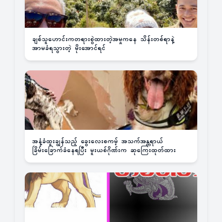
ချစ်သူဟောင်းကတရားစွဲထားတဲ့အမှုကနေ သိန်းတစ်ရာနဲ့
အာမခံရသွားတဲ့ မိုးအောင်ရင်
အနံ့ခံထူးချွန်သည့် ခွေးလေးစကမ့် အသက်အန္တရာယ်
ခြိမ်းခြောက်ခံနေရပြီး မူးယစ်ဂိုဏ်းက ဆုကြေးထုတ်ထား