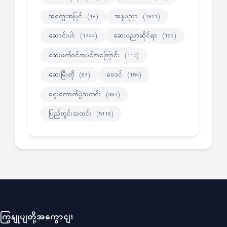
အတွေးအမြင်
အနုပညာ
(18)
(1921)
ဆောင်းပါး
ဆေးပညာဆိုင်ရာ
(1744)
(193)
ဆေးဖက်ဝင်အပင်အကြောင်း
(110)
ဆေးမြီးတို
ဗေဒင်
(87)
(154)
ရွေးကောက်ပွဲသတင်း
(397)
ပြည်တွင်းသတင်း
(5116)
ကြှနျုပျတို့အကွောငျး