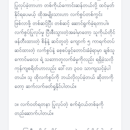
ပြုလုပ်ခဲ့တာဟာ တစ်ကိုယ်ကောင်းဆန်တယ်လို့ ထင်မှတ်
နိုင်ရပေမယ့် ထိုအမျိုးသားဟာ လက်စွပ်တစ်ကွင်း
ဖြစ်လာဖို့ တစ်ဆင့်ပြီး တစ်ဆင့် ဆောင်ရွက်ခဲ့ရတာပါ။
လက်စွပ်ပြုလုပ်မှု ပြီးစီးသွားတဲ့အခါမှာတော့ သူကိုယ်တိုင်
ဖန်တီးထားတဲ့ စိန်နဲ့ ဆင်တူတဲ့ ကျောက် ၅ ကာရက်တပ်
ဆင်ထားတဲ့ လက်စွပ်နဲ့ စေ့စပ်ခွင့်တောင်းခံခဲ့ရာမှာ ချစ်သူ
ကောင်မလေး ရဲ့ သဘောတူလက်ခံမှုကိုလည်း ရရှိခဲ့သလို
ကုန်ကျစရိတ်ဟာလည်း ဒေါ်လာ ၃၀၀ သာကျသင့်ခဲ့ပါ
တယ်။ သူ ထိုလက်စွပ်ကို ဘယ်လိုလုပ်ခဲ့တယ် ဆိုတာကို
တော့ ဆက်လက်ဖတ်ရှုနိုင်ပါတယ်။
၁။ လက်ဝတ်ရတနာ ပြုလုပ်တဲ့ စက်ရုံငယ်တစ်ခုကို
တည်ဆောက်ပါတယ်။