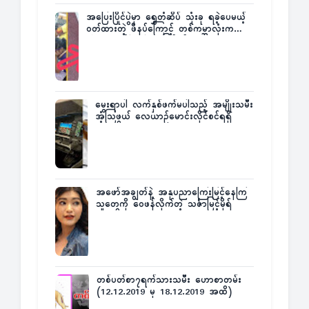
အပြေးပြိုင်ပွဲမှာ ရွှေတံဆိပ် သုံးခု ရခဲ့ပေမယ့်
ဝတ်ထားတဲ့ ဖိနပ်ကြောင့် တစ်ကမ္ဘာလုံးက
အံ့အားသင့်ခဲ့ရတဲ့ အဖြစ်မှန်
မွေးရာပါ လက်နှစ်ဖက်မပါသည့် အမျိုးသမီး
အံ့သြဖွယ် လေယာဉ်မောင်းလိုင်စင်ရရှိ
အဖော်အချွတ်နဲ့ အနုပညာကြေးမြင့်နေကြ
သူတွေကို ဝေဖန်လိုက်တဲ့ သင်္ဇာမြင့်မိုရ်
တစ်ပတ်စာ၇ရက်သားသမီး ဟောစာတမ်း
(12.12.2019 မှ 18.12.2019 အထိ)