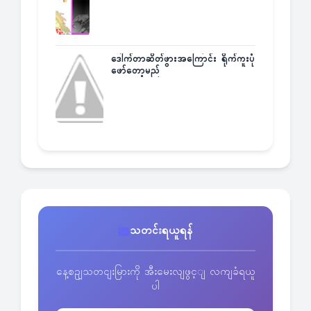
ဒေါက်တာဆိတ်ဖွားအကြောင်း ရိုက်ကူးပုံ
ဖော်တော့မည်
သတင်းရယူရန်
နေ့စဥျသတငျးမြားကို အီးမေးလျဖွင့ျ လကျခံရယူ
ပါ