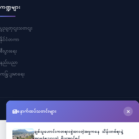
ကဏ္ဍများ
ပွညျတှငျးသတငျး
နိုင်ငံတကာ
စီးပွားရေး
နည်းပညာ
ကနြျးမာရေး
©
2026
Myanmar Cele News
. All Rights Reserved.
နောက်ထပ်သတင်းများ
ချစ်သူဟောင်းကတရားစွဲထားတဲ့အမှုကနေ သိန်းတစ်ရာနဲ့
အာမခံရသွားတဲ့ မိုးအောင်ရင်