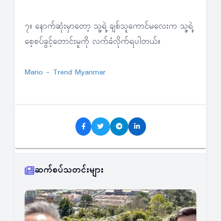
၇။ နောက်ဆုံးမှာတော့ သူ့ရဲ့ ချစ်သူကောင်မလေးက သူ့ရဲ့
စေ့စပ်ခွင့်တောင်းမှုကို လက်ခံလိုက်ရပါတယ်။
Mario - Trend Myanmar
ဆက်စပ်သတင်းများ