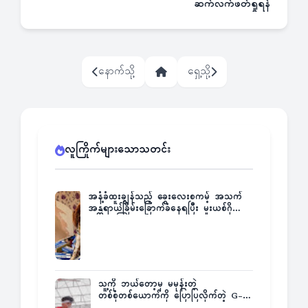
ဆက်လက်ဖတ်ရှုရန်
နောက်သို့
ရှေ့သို့
လူကြိုက်များသောသတင်း
အနံ့ခံထူးချွန်သည့် ခွေးလေးစကမ့် အသက်
အန္တရာယ်ခြိမ်းခြောက်ခံနေရပြီး မူးယစ်ဂိုဏ်း
က ဆုကြေးထုတ်ထား
သူ့ကို ဘယ်တော့မှ မမုန်းတဲ့
တစ်စုံတစ်ယောက်ကို ပြောပြလိုက်တဲ့ G-
Fatt