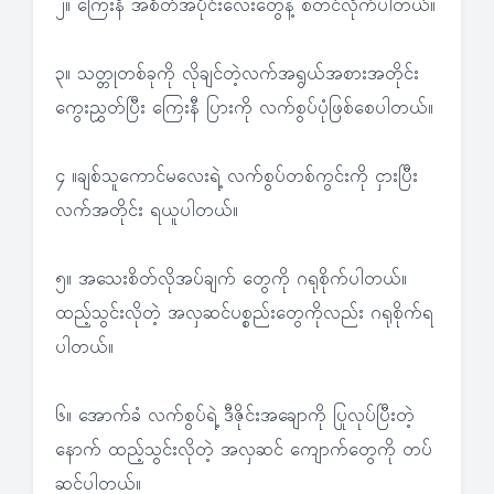
၂။ ကြေးနီ အစိတ်အပိုင်းလေးတွေနဲ့ စတင်လိုက်ပါတယ်။
၃။ သတ္တုတစ်ခုကို လိုချင်တဲ့လက်အရွယ်အစားအတိုင်း
ကွေးညွှတ်ပြီး ကြေးနီ ပြားကို လက်စွပ်ပုံဖြစ်စေပါတယ်။
၄ ။ချစ်သူကောင်မလေးရဲ့ လက်စွပ်တစ်ကွင်းကို ငှားပြီး
လက်အတိုင်း ရယူပါတယ်။
၅။ အသေးစိတ်လိုအပ်ချက် တွေကို ဂရုစိုက်ပါတယ်။
ထည့်သွင်းလိုတဲ့ အလှဆင်ပစ္စည်းတွေကိုလည်း ဂရုစိုက်ရ
ပါတယ်။
၆။ အောက်ခံ လက်စွပ်ရဲ့ ဒီဇိုင်းအချောကို ပြုလုပ်ပြီးတဲ့
နောက် ထည့်သွင်းလိုတဲ့ အလှဆင် ကျောက်တွေကို တပ်
ဆင်ပါတယ်။