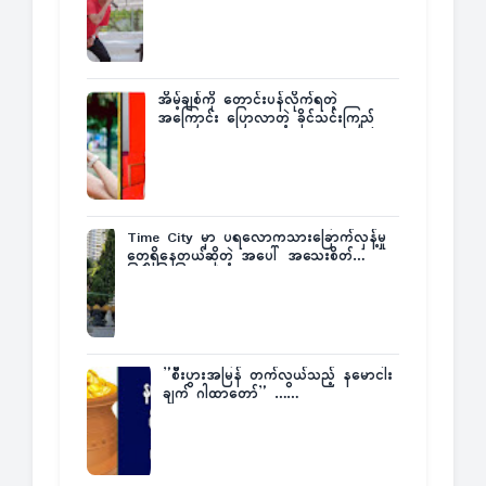
အိမ့်ချစ်ကို တောင်းပန်လိုက်ရတဲ့
အကြောင်း ပြောလာတဲ့ ခိုင်သင်းကြည်
Time City မှာ ပရလောကသားခြောက်လှန့်မှု
တွေရှိနေတယ်ဆိုတဲ့ အပေါ် အသေးစိတ်
ပြန်ပြောပြလာတဲ့ Times City Project
Director ဦးမြတ်မင်း
”စီးပွားအမြန် တက်လွယ်သည့် နမောငါး
ချက် ဂါထာတော်” ……