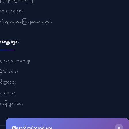
ကြှနျုပျတို့အကွောငျး
ဆကျသှယျရနျ
ကိုယျရေးအခကြျအလကျမူဝါဒ
ကဏ္ဍများ
ပွညျတှငျးသတငျး
နိုင်ငံတကာ
စီးပွားရေး
နည်းပညာ
ကနြျးမာရေး
နောက်ထပ်သတင်းများ