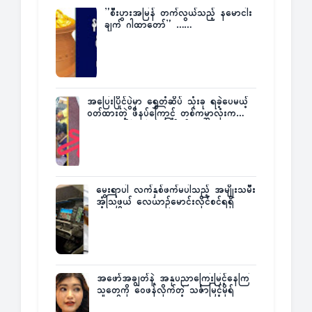
”စီးပွားအမြန် တက်လွယ်သည့် နမောငါး
ချက် ဂါထာတော်” ……
အပြေးပြိုင်ပွဲမှာ ရွှေတံဆိပ် သုံးခု ရခဲ့ပေမယ့်
ဝတ်ထားတဲ့ ဖိနပ်ကြောင့် တစ်ကမ္ဘာလုံးက
အံ့အားသင့်ခဲ့ရတဲ့ အဖြစ်မှန်
မွေးရာပါ လက်နှစ်ဖက်မပါသည့် အမျိုးသမီး
အံ့သြဖွယ် လေယာဉ်မောင်းလိုင်စင်ရရှိ
အဖော်အချွတ်နဲ့ အနုပညာကြေးမြင့်နေကြ
သူတွေကို ဝေဖန်လိုက်တဲ့ သင်္ဇာမြင့်မိုရ်