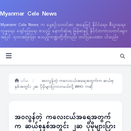
Myanmar Cele News
Myanamr Cele News က နေ့စဉ်သတင်းစာ အနေဖြင့် နိုင်ငံရေး၊ စီးပွားရေး၊
လူမှုရေး၊ ဖျော်ဖြေရေး စသည့် နောက်ဆုံးရ မြန်မာနှင့် နိုင်ငံတကာသတင်းများ
အပြင် သုတအဖြာဖြာ စသည့်ကဏ္ဍတို့ကိုလည်း တင်ပြပေးထား ပါသည်။
ပင်မ
/
အဝလွန်တဲ့ ကလေးငယ်အရေအတွက်က ဆယ်စု
နှစ်အတွင်း ၂ဆ ပိုမိုများပြားလာမယ်လို့ WHO ကဆို
အဝလွန်တဲ့ ကလေးငယ်အရေအတွက်
က ဆယ်စုနှစ်အတွင်း ၂ဆ ပိုမိုများပြား