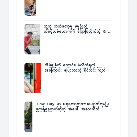
သူ့ကို ဘယ်တော့မှ မမုန်းတဲ့
တစ်စုံတစ်ယောက်ကို ပြောပြလိုက်တဲ့ G-
Fatt
အိမ့်ချစ်ကို တောင်းပန်လိုက်ရတဲ့
အကြောင်း ပြောလာတဲ့ ခိုင်သင်းကြည်
Time City မှာ ပရလောကသားခြောက်လှန့်မှု
တွေရှိနေတယ်ဆိုတဲ့ အပေါ် အသေးစိတ်
ပြန်ပြောပြလာတဲ့ Times City Project
Director ဦးမြတ်မင်း