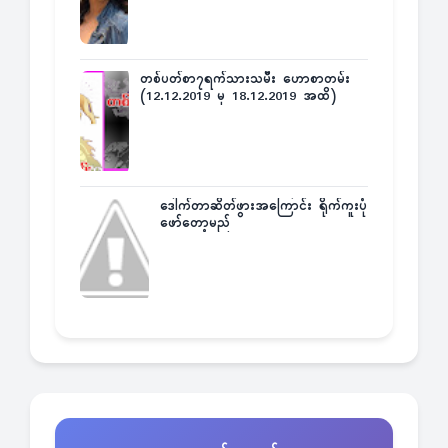
တစ်ပတ်စာ၇ရက်သားသမီး ဟောစာတမ်း
(12.12.2019 မှ 18.12.2019 အထိ)
ဒေါက်တာဆိတ်ဖွားအကြောင်း ရိုက်ကူးပုံ
ဖော်တော့မည်