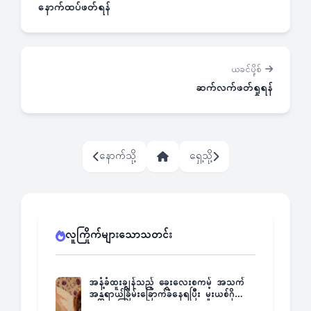
နောက်ထပ်ဖတ်ရန်
ယခင်ပို့စ်
ဆက်လက်ဖတ်ရှုရန်
နောက်သို့
ရှေ့သို့
လူကြိုက်များသောသတင်း
အနံ့ခံထူးချွန်သည့် ခွေးလေးစကမ့် အသက်
အန္တရာယ်ခြိမ်းခြောက်ခံနေရပြီး မူးယစ်ဂိုဏ်း
က ဆုကြေးထုတ်ထား