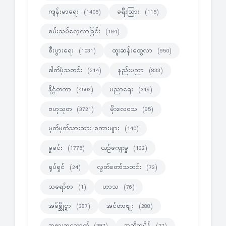
ကျန်းမာရေး
ခရီးသြား
(1405)
(115)
စမ်းသပ်လေ့လာခြင်း
(194)
စီးပွားရေး
ထူးဆန်းထွေလာ
(1031)
(950)
ဓါတ်ပုံသတင်း
နည်းပညာ
(214)
(833)
နိုင္ငံတကာ
ပညာရေး
(4503)
(319)
ဗဟုသုတ
မိုးလေဝသ
(3721)
(95)
မှတ်မှတ်သားသား စကားများ
(140)
မှုခင်း
ယဉ်ကျေးမှု
(1775)
(132)
ရုပ်ရှင်
လွတ်တော်သတင်း
(24)
(72)
သရော်စာ
ဟာသ
(1)
(76)
အခ်စ္ဆိုင္ရာ
အင်တာဗျုး
(387)
(288)
အစားအသောက်
အဆိုအမိန့်
(397)
(27)