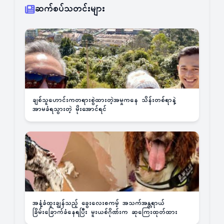
ဆက်စပ်သတင်းများ
ချစ်သူဟောင်းကတရားစွဲထားတဲ့အမှုကနေ သိန်းတစ်ရာနဲ့
အာမခံရသွားတဲ့ မိုးအောင်ရင်
အနံ့ခံထူးချွန်သည့် ခွေးလေးစကမ့် အသက်အန္တရာယ်
ခြိမ်းခြောက်ခံနေရပြီး မူးယစ်ဂိုဏ်းက ဆုကြေးထုတ်ထား