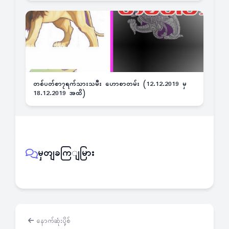
တစ်ပတ်စာ၇ရက်သားသမီး ဟောစာတမ်း (12.12.2019 မှ
18.12.2019 အထိ)
မှတျခကြျမြား
နောက်ဆုံးပို့စ်