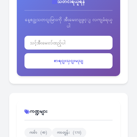
သတင်းရယူရန်
နေ့စဥျသတငျးမြားကို အီးမေးလျဖွင့ျ လကျခံရယူ
ပါ
စာရငျးသှငျးမညျ
ကဏ္ဍများ
ကဗ်ာ
ကာတွန်း
(49)
(170)