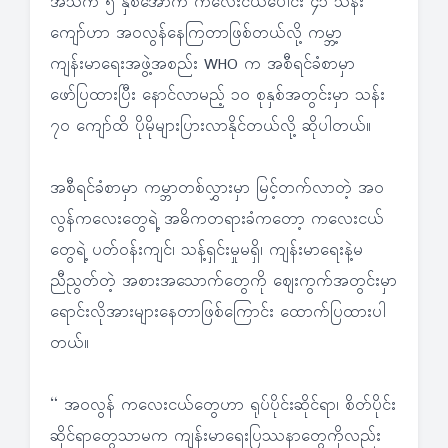
အသက် ၅ နှစ်အောက် ကလေးငယ်ပေါင်း ၄၁ သန်း
ကျော်ဟာ အဝလွန်နေကြတာဖြစ်တယ်လို့ ကမ္ဘာ့
ကျန်းမာရေးအဖွဲ့အစည်း WHO က အစီရင်ခံစာမှာ
ဖော်ပြထားပြီး နောင်လာမည့် ၁၀ စုနှစ်အတွင်းမှာ သန်း
၇၀ ကျော်ထိ ပိုမိုများပြားလာနိုင်တယ်လို့ ဆိုပါတယ်။
အစီရင်ခံစာမှာ ကမ္ဘာတစ်လွှားမှာ မြင့်တက်လာတဲ့ အဝ
လွန်ကလေးတွေရဲ့ အဓိကတရားခံကတော့ ကလေးငယ်
တွေရဲ့ ပတ်ဝန်းကျင်၊ သန့်ရှင်းမှုမရှိ၊ ကျန်းမာရေးနဲ့မ
ညီညွတ်တဲ့ အစားအသောက်တွေကို ဈေးကွက်အတွင်းမှာ
ရောင်းလိုအားများနေတာဖြစ်ကြောင်း ထောက်ပြထားပါ
တယ်။
“ အဝလွန် ကလေးငယ်တွေဟာ ရုပ်ပိုင်းဆိုင်ရာ၊ စိတ်ပိုင်း
ဆိုင်ရာတွေသာမက ကျန်းမာရေးပြဿနာတွေကိုလည်း