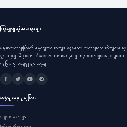
ကြှနျုပျတို့အကွောငျး
မွနျမာ့သတငျးမြားကို နေ့စဥျတငျဆကျပေးနသေော သတငျးဝဘျဆိုကျတဈခုဖွ
ဈပါသညျ။ နိုငျငံရေး၊ စီးပှားရေး၊ လူမှုရေး နှင့ျ အခွားသတငျးအခကြျအလ
ကျမြားကို ဖတျရှုနိုငျပါသညျ။
အမွနျလင့ျချမြား
ပငျမစာမကြျနှာ