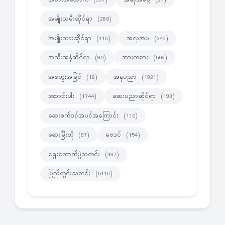
အမျိုးသမီးဆိုင်ရာ
(260)
အမျိုးသားဆိုင်ရာ
အလှအပ
(116)
(346)
အသီးအနှံဆိုင်ရာ
အားကစား
(90)
(509)
အတွေးအမြင်
အနုပညာ
(18)
(1921)
ဆောင်းပါး
ဆေးပညာဆိုင်ရာ
(1744)
(193)
ဆေးဖက်ဝင်အပင်အကြောင်း
(110)
ဆေးမြီးတို
ဗေဒင်
(87)
(154)
ရွေးကောက်ပွဲသတင်း
(397)
ပြည်တွင်းသတင်း
(5116)