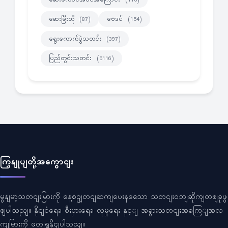
ဆေးမြီးတို
ဗေဒင်
(87)
(154)
ရွေးကောက်ပွဲသတင်း
(397)
ပြည်တွင်းသတင်း
(5116)
ကြှနျုပျတို့အကွောငျး
မွနျမာ့သတငျးမြားကို နေ့စဥျတငျဆကျပေးနသေော သတငျးဝဘျဆိုကျတဈခုဖွ
ဈပါသညျ။ နိုငျငံရေး၊ စီးပှားရေး၊ လူမှုရေး နှင့ျ အခွားသတငျးအခကြျအလ
ကျမြားကို ဖတျရှုနိုငျပါသညျ။