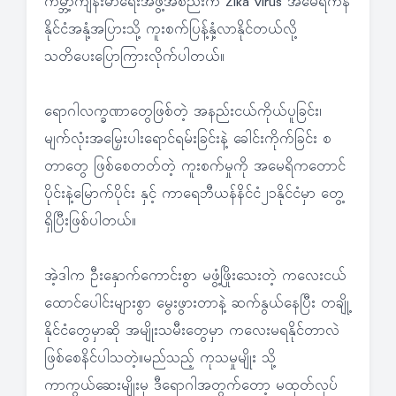
ကမ္ဘာ့ကျန်းမာရေးအဖွဲ့အစည်းက Zika virus အမေရိကန်
နိုင်ငံအနုံ့အပြားသို့ ကူးစက်ပြန့်နှံ့လာနိုင်တယ်လို့
သတိပေးပြောကြားလိုက်ပါတယ်။
ရောဂါလက္ခဏာတွေဖြစ်တဲ့ အနည်းငယ်ကိုယ်ပူခြင်း၊
မျက်လုံးအမြှေးပါးရောင်ရမ်းခြင်းနဲ့ ခေါင်းကိုက်ခြင်း စ
တာတွေ ဖြစ်စေတတ်တဲ့ ကူးစက်မှုကို အမေရိကတောင်
ပိုင်းနဲ့မြောက်ပိုင်း နှင့် ကာရေဘီယန်နိင်ငံ၂၁နိုင်ငံမှာ တွေ့
ရှိပြီးဖြစ်ပါတယ်။
အဲ့ဒါက ဦးနှောက်ကောင်းစွာ မဖွံ့ဖြိုးသေးတဲ့ ကလေးငယ်
ထောင်ပေါင်းများစွာ မွေးဖွားတာနဲ့ ဆက်နွယ်နေပြီး တချို့
နိုင်ငံတွေမှာဆို အမျိုးသမီးတွေမှာ ကလေးမရနိုင်တာလဲ
ဖြစ်စေနိင်ပါသတဲ့။မည်သည့် ကုသမှုမျိုး သို့
ကာကွယ်ဆေးမျိုးမှ ဒီရောဂါအတွက်တော့ မထုတ်လုပ်