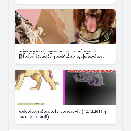
အနံ့ခံထူးချွန်သည့် ခွေးလေးစကမ့် အသက်အန္တရာယ်
ခြိမ်းခြောက်ခံနေရပြီး မူးယစ်ဂိုဏ်းက ဆုကြေးထုတ်ထား
တစ်ပတ်စာ၇ရက်သားသမီး ဟောစာတမ်း (12.12.2019 မှ
18.12.2019 အထိ)