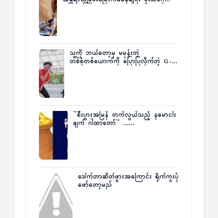
က ဆုကြေးထုတ်ထား
သူ့ကို ဘယ်တော့မှ မမုန်းတဲ့
တစ်စုံတစ်ယောက်ကို ပြောပြလိုက်တဲ့ G-
Fatt
”စီးပွားအမြန် တက်လွယ်သည့် နမောငါး
ချက် ဂါထာတော်” ……
ဒေါက်တာဆိတ်ဖွားအကြောင်း ရိုက်ကူးပုံ
ဖော်တော့မည်