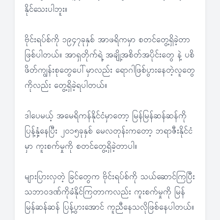
နိုင်သေးပါဘူး။
ဗိုင်းရပ်စ်ကို ၁၉၄၇ခုနှစ် အာဖရိကမှာ စတင်တွေ့ရှိခဲ့တာ
ဖြစ်ပါတယ်။ အာရှတိုက်ရဲ့ အချို့အစိတ်အပိုင်းတွေ နဲ့ ပစိ
ဖိတ်ကျွန်းစုတွေပေါ်မှာလည်း ရောဂါဖြစ်ပွားနေတဲ့လူတွေ
ကိုလည်း တွေ့ရှိခဲ့ရပါတယ်။
ဒါပေမယ့် အမေရိကန်နိုင်ငံမှာတော့ မြန်မြန်ဆန်ဆန်ကို
ပြန့်နှံ့နေပြီး ၂၀၁၅ခုနှစ် မေလတုန်းကတော့ ဘရာဇီးနိုင်ငံ
မှာ ကူးစက်မှုကို စတင်တွေ့ရှိခဲ့တာပါ။
များပြားလှတဲ့ ခြင်တွေက ဗိုင်းရပ်စ်ကို သယ်ဆောင်ကြပြီး
သဘာဝဒဏ်ကိုခံနိုင်ကြတာကလည်း ကူးစက်မှုကို မြန်
မြန်ဆန်ဆန် ပြန့်ပွားအောင် ကူညီနေသလိုဖြစ်နေပါတယ်။