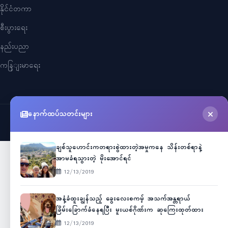
နိုင်ငံတကာ
စီးပွားရေး
နည်းပညာ
ကနြျးမာရေး
နောက်ထပ်သတင်းများ
©
2026
Myanmar Cele News
. All Rights Reserved.
ချစ်သူဟောင်းကတရားစွဲထားတဲ့အမှုကနေ သိန်းတစ်ရာနဲ့
အာမခံရသွားတဲ့ မိုးအောင်ရင်
12/13/2019
အနံ့ခံထူးချွန်သည့် ခွေးလေးစကမ့် အသက်အန္တရာယ်
ခြိမ်းခြောက်ခံနေရပြီး မူးယစ်ဂိုဏ်းက ဆုကြေးထုတ်ထား
12/13/2019