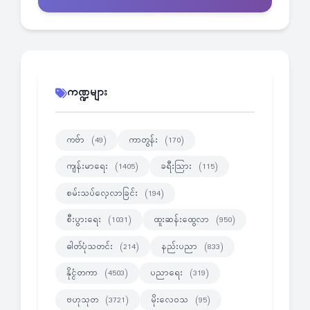
ကဏ္ဍများ
ကဗ်ာ
ကာတွန်း
(49)
(170)
ကျန်းမာရေး
ခရီးသြား
(1405)
(115)
စမ်းသပ်လေ့လာခြင်း
(194)
စီးပွားရေး
ထူးဆန်းထွေလာ
(1031)
(950)
ဓါတ်ပုံသတင်း
နည်းပညာ
(214)
(833)
နိုင္ငံတကာ
ပညာရေး
(4503)
(319)
ဗဟုသုတ
မိုးလေဝသ
(3721)
(95)