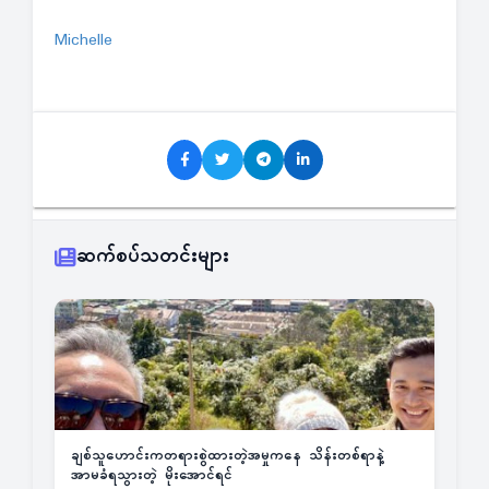
Michelle
ဆက်စပ်သတင်းများ
ချစ်သူဟောင်းကတရားစွဲထားတဲ့အမှုကနေ သိန်းတစ်ရာနဲ့
အာမခံရသွားတဲ့ မိုးအောင်ရင်