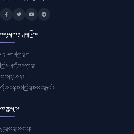
အမွနျလင့ျချမြား
ပငျမစာမကြျနှာ
ကြှနျုပျတို့အကွောငျး
ဆကျသှယျရနျ
ကိုယျရေးအခကြျအလကျမူဝါဒ
ကဏ္ဍများ
ပွညျတှငျးသတငျး