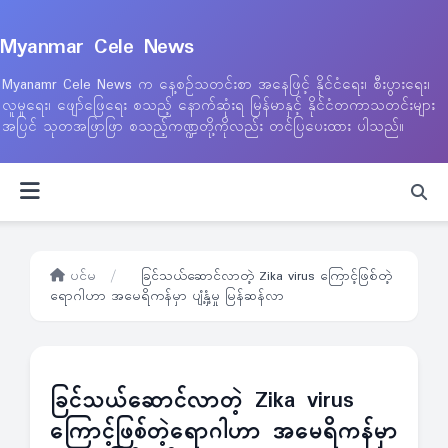
Myanmar Cele News
Myanamr Cele News က နေ့စဉ်သတင်းစာ အနေဖြင့် နိုင်ငံရေး၊ စီးပွားရေး၊
လူမှုရေး၊ ဖျော်ဖြေရေး စသည့် နောက်ဆုံးရ မြန်မာနှင့် နိုင်ငံတကာသတင်းများ
အပြင် သုတအဖြာဖြာ စသည့်ကဏ္ဍတို့ကိုလည်း တင်ပြပေးထား ပါသည်။
ပင်မ
/
ခြင်သယ်ဆောင်လာတဲ့ Zika virus ကြောင့်ဖြစ်တဲ့
ရောဂါဟာ အမေရိကန်မှာ ပျံ့နှံ့မှု မြန်ဆန်လာ
ခြင်သယ်ဆောင်လာတဲ့ Zika virus
ကြောင့်ဖြစ်တဲ့ရောဂါဟာ အမေရိကန်မှာ