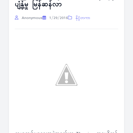
ပျံ့နှံ့မှု မြန်ဆန်လာ
Anonymous
1/29/2016
နိုင္ငံတကာ