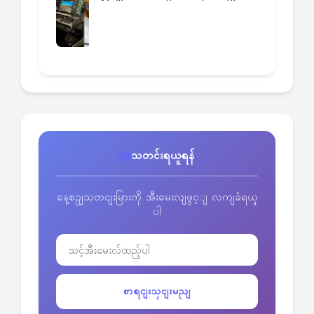
သတင်းရယူရန်
နေ့စဥျသတငျးမြားကို အီးမေးလျဖွင့ျ လကျခံရယူ
ပါ
စာရငျးသှငျးမညျ