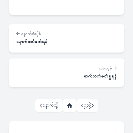
နောက်ဆုံးပို့စ်
နောက်ထပ်ဖတ်ရန်
ယခင်ပို့စ်
ဆက်လက်ဖတ်ရှုရန်
နောက်သို့
ရှေ့သို့