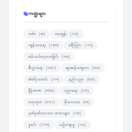
ကဏ္ဍများ
ကဗ်ာ
ကာတွန်း
(49)
(170)
ကျန်းမာရေး
ခရီးသြား
(1405)
(115)
စမ်းသပ်လေ့လာခြင်း
(194)
စီးပွားရေး
ထူးဆန်းထွေလာ
(1031)
(950)
ဓါတ်ပုံသတင်း
နည်းပညာ
(214)
(833)
နိုင္ငံတကာ
ပညာရေး
(4503)
(319)
ဗဟုသုတ
မိုးလေဝသ
(3721)
(95)
မှတ်မှတ်သားသား စကားများ
(140)
မှုခင်း
ယဉ်ကျေးမှု
(1775)
(132)