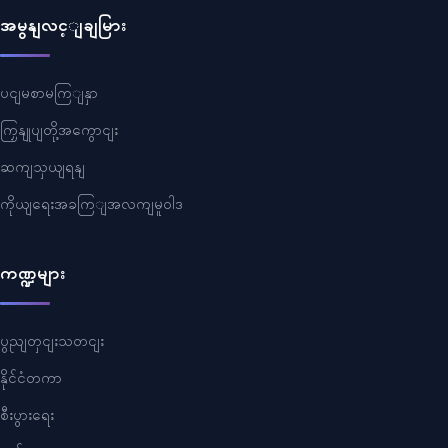
အမွနျလင့ျချမြား
ပငျမစာမကြျနှာ
ကြှနျုပျတို့အကွောငျး
ဆကျသှယျရနျ
ကိုယျရေးအခကြျအလကျမူဝါဒ
ကဏ္ဍများ
ပွညျတှငျးသတငျး
နိုင်ငံတကာ
စီးပွားရေး