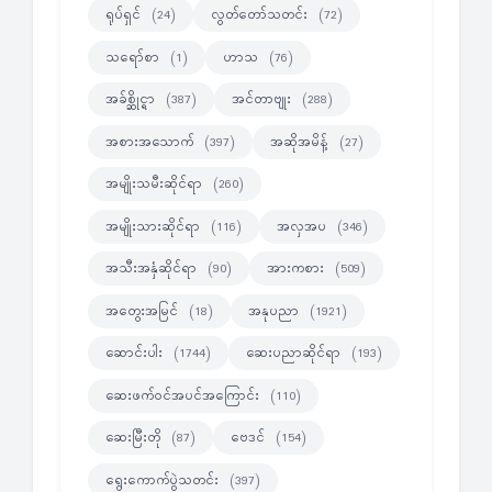
ရုပ်ရှင်
လွတ်တော်သတင်း
(24)
(72)
သရော်စာ
ဟာသ
(1)
(76)
အခ်စ္ဆိုင္ရာ
အင်တာဗျုး
(387)
(288)
အစားအသောက်
အဆိုအမိန့်
(397)
(27)
အမျိုးသမီးဆိုင်ရာ
(260)
အမျိုးသားဆိုင်ရာ
အလှအပ
(116)
(346)
အသီးအနှံဆိုင်ရာ
အားကစား
(90)
(509)
အတွေးအမြင်
အနုပညာ
(18)
(1921)
ဆောင်းပါး
ဆေးပညာဆိုင်ရာ
(1744)
(193)
ဆေးဖက်ဝင်အပင်အကြောင်း
(110)
ဆေးမြီးတို
ဗေဒင်
(87)
(154)
ရွေးကောက်ပွဲသတင်း
(397)