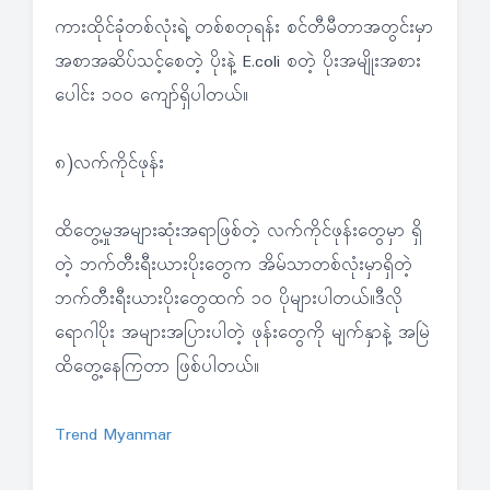
ကားထိုင်ခုံတစ်လုံးရဲ့ တစ်စတုရန်း စင်တီမီတာအတွင်းမှာ
အစာအဆိပ်သင့်စေတဲ့ ပိုးနဲ့ E.coli စတဲ့ ပိုးအမျိုးအစား
ပေါင်း ၁၀၀ ကျော်ရှိပါတယ်။
၈)လက်ကိုင်ဖုန်း
ထိတွေ့မှုအများဆုံးအရာဖြစ်တဲ့ လက်ကိုင်ဖုန်းတွေမှာ ရှိ
တဲ့ ဘက်တီးရီးယားပိုးတွေက အိမ်သာတစ်လုံးမှာရှိတဲ့
ဘက်တီးရီးယားပိုးတွေထက် ၁၀ ပိုများပါတယ်။ဒီလို
ရောဂါပိုး အများအပြားပါတဲ့ ဖုန်းတွေကို မျက်နှာနဲ့ အမြဲ
ထိတွေ့နေကြတာ ဖြစ်ပါတယ်။
Trend Myanmar