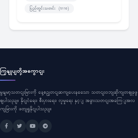
ပြည်တွင်းသတင်း
(5116)
ကြှနျုပျတို့အကွောငျး
မွနျမာ့သတငျးမြားကို နေ့စဥျတငျဆကျပေးနသေော သတငျးဝဘျဆိုကျတဈခုဖွ
ဈပါသညျ။ နိုငျငံရေး၊ စီးပှားရေး၊ လူမှုရေး နှင့ျ အခွားသတငျးအခကြျအလ
ကျမြားကို ဖတျရှုနိုငျပါသညျ။