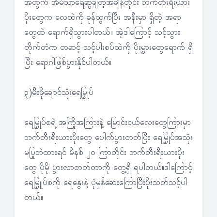
အတွက် အိမ်သာရေဆွဲချတဲ့အချိန်တိုင်း ဘက်တီးရီးယား
ပိုးတွေက လေထဲကို ခုန်ထွက်ပြီး အနီးမှာ ရှိတဲ့ အရာ
တွေထဲ ရောက်ရှိသွားပါတယ်။ အဲ့ဒါကြောင့် သင့်သွား
တိုက်တံက တဆင့် သင့်ပါးစပ်ထဲကို ပိုးမွှားတွေရောက် ရှိ
ပြီး ရောဂါဖြစ်ပွားနိုင်ပါတယ်။
၃)မီးဖိုချောင်သုံးရေမြှုပ်
ရေမြှုပ်စရဲ့ အကြိုအကြားနဲ့ မြောင်းငယ်လေးတွေကြားမှာ
ဘက်တီးရီးယားပိုးတွေ ပေါက်ပွားတတ်ပြီး ရေမြှုပ်အသုံး
မပြုဘဲထားရင် မိနစ် ၂၀ ကြာတိုင်း ဘက်တီးရီးယားပိုး
တွေ ပိုမို ပွားလာတတ်တာကို တွေ့ရှိ ရပါတယ်။ဒါကြောင့်
ရေမြှုုပ်စကို ရေနွေးနဲ့ ပုံမှန်ဆေးကြောပြီးပိုးသတ်သင့်ပါ
တယ်။