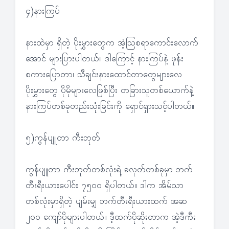
၄)နားကြပ်
နားထဲမှာ ရှိတဲ့ ပိုးမွှားတွေက အံ့သြစရာကောင်းလောက်
အောင် များပြားပါတယ်။ ဒါကြောင့် နားကြပ်နဲ့ ဖုန်း
စကားပြောတာ၊ သီချင်းနားထောင်တာတွေများလေ
ပိုးမွှားတွေ ပိုမိုများလေဖြစ်ပြီး တခြားသူတစ်ယောက်နဲ့
နားကြပ်တစ်ခုတည်းသုံးခြင်းကို ရှောင်ရှားသင့်ပါတယ်။
၅)ကွန်ပျူတာ ကီးဘုတ်
ကွန်ပျူတာ ကီးဘုတ်တစ်လုံးရဲ့ ခလုတ်တစ်ခုမှာ ဘက်
တီးရီးယားပေါင်း ၇၅၀၀ ရှိပါတယ်။ ဒါက အိမ်သာ
တစ်လုံးမှာရှိတဲ့ ပျမ်းမျှ ဘက်တီးရီးယားထက် အဆ
၂၀၀ ကျော်ပိုများပါတယ်။ ဒီ့ထက်ပိုဆိုးတာက အဲ့ဒီကီး