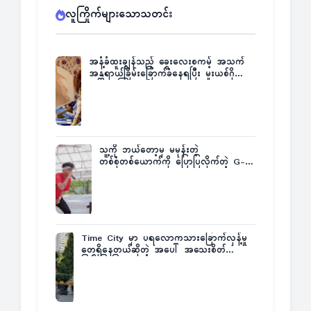
လူကြိုက်များသောသတင်း
အနံ့ခံထူးချွန်သည့် ခွေးလေးစကမ့် အသက်
အန္တရာယ်ခြိမ်းခြောက်ခံနေရပြီး မူးယစ်ဂိုဏ်း
က ဆုကြေးထုတ်ထား
သူ့ကို ဘယ်တော့မှ မမုန်းတဲ့
တစ်စုံတစ်ယောက်ကို ပြောပြလိုက်တဲ့ G-
Fatt
Time City မှာ ပရလောကသားခြောက်လှန့်မှု
တွေရှိနေတယ်ဆိုတဲ့ အပေါ် အသေးစိတ်
ပြန်ပြောပြလာတဲ့ Times City Project
Director ဦးမြတ်မင်း