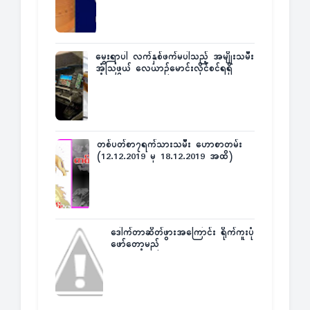
မွေးရာပါ လက်နှစ်ဖက်မပါသည့် အမျိုးသမီး
အံ့သြဖွယ် လေယာဉ်မောင်းလိုင်စင်ရရှိ
တစ်ပတ်စာ၇ရက်သားသမီး ဟောစာတမ်း
(12.12.2019 မှ 18.12.2019 အထိ)
ဒေါက်တာဆိတ်ဖွားအကြောင်း ရိုက်ကူးပုံ
ဖော်တော့မည်