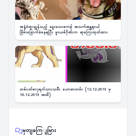
အနံ့ခံထူးချွန်သည့် ခွေးလေးစကမ့် အသက်အန္တရာယ်
ခြိမ်းခြောက်ခံနေရပြီး မူးယစ်ဂိုဏ်းက ဆုကြေးထုတ်ထား
တစ်ပတ်စာ၇ရက်သားသမီး ဟောစာတမ်း (12.12.2019 မှ
18.12.2019 အထိ)
မှတျခကြျမြား