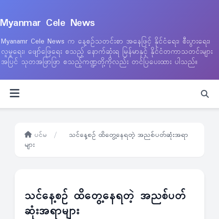
Myanmar Cele News
Myanamr Cele News က နေ့စဉ်သတင်းစာ အနေဖြင့် နိုင်ငံရေး၊ စီးပွားရေး၊
လူမှုရေး၊ ဖျော်ဖြေရေး စသည့် နောက်ဆုံးရ မြန်မာနှင့် နိုင်ငံတကာသတင်းများ
အပြင် သုတအဖြာဖြာ စသည့်ကဏ္ဍတို့ကိုလည်း တင်ပြပေးထား ပါသည်။
ပင်မ
/
သင်နေ့စဉ် ထိတွေ့နေရတဲ့ အညစ်ပတ်ဆုံးအရာ
များ
သင်နေ့စဉ် ထိတွေ့နေရတဲ့ အညစ်ပတ်
ဆုံးအရာများ