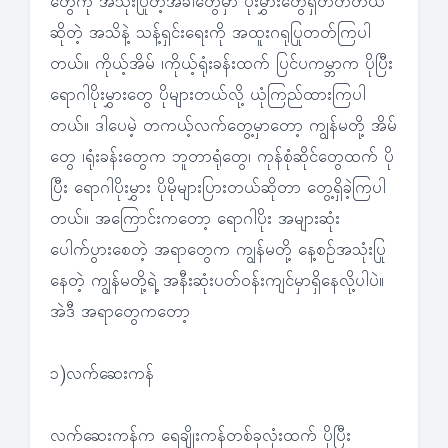
တွေကို အသုံးပြုတဲ့အခါတွေမှာ ပိုးမွှားတွေရှိတတ်တယ်
ဆိုတဲ့ အသိနဲ့ သန့်ရှင်းရေးကို အထူးဂရုပြုတတ်ကြပါ
တယ်။ ကိုယ့်အိမ် ၊ကိုယ့်ရုံးခန်းထက် ပြင်ပကမ္ဘာက ပိုပြီး
ရောဂါပိုးမွှားတွေ ပိုများတယ်လို့ ယုံကြည်ထားကြပါ
တယ်။ ဒါပေမဲ့ တကယ့်လက်တွေ့မှာတော့ ကျွန်မတို့ အိမ်
တွေ ၊ရုံးခန်းတွေက ဘူတာရုံတွေ၊ ကုန်စုံဆိုင်တွေထက် ပို
ပြီး ရောဂါပိုးမွှား ပိုမိုများပြားတယ်ဆိုတာ တွေ့ရှိခဲ့ကြပါ
တယ်။ အကြောင်းကတော့ ရောဂါပိုး အများဆုံး
ပေါက်ပွားစေတဲ့ အရာတွေက ကျွန်မတို့ နေ့စဉ်အသုံးပြု
နေတဲ့ ကျွန်မတို့ရဲ့ အနီးဆုံးပတ်ဝန်းကျင်မှာရှိနေလို့ပါပဲ။
အဲဒီ အရာတွေကတော့
၁)လက်ဆေးကန်
လက်ဆေးကန်က ရေချိုးကန်တစ်ခုလုံးထက် ပိုပြီး