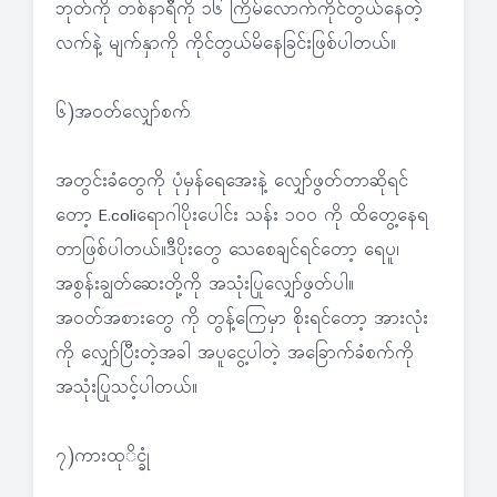
ဘုတ်ကို တစ်နာရီကို ၁၆ ကြိမ်လောက်ကိုင်တွယ်နေတဲ့
လက်နဲ့ မျက်နှာကို ကိုင်တွယ်မိနေခြင်းဖြစ်ပါတယ်။
၆)အဝတ်လျှော်စက်
အတွင်းခံတွေကို ပုံမှန်ရေအေးနဲ့ လျှော်ဖွတ်တာဆိုရင်
တော့ E.coliရောဂါပိုးပေါင်း သန်း ၁၀၀ ကို ထိတွေ့နေရ
တာဖြစ်ပါတယ်။ဒီပိုးတွေ သေစေချင်ရင်တော့ ရေပူ၊
အစွန်းချွတ်ဆေးတို့ကို အသုံးပြုလျှော်ဖွတ်ပါ။
အဝတ်အစားတွေ ကို တွန့်ကြေမှာ စိုးရင်တော့ အားလုံး
ကို လျှော်ပြီးတဲ့အခါ အပူငွေ့ပါတဲ့ အခြောက်ခံစက်ကို
အသုံးပြုသင့်ပါတယ်။
၇)ကားထုိင္ခုံ