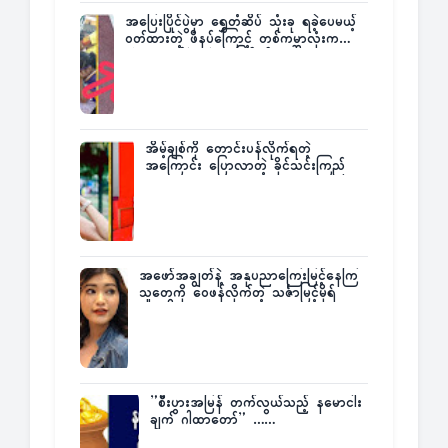
အပြေးပြိုင်ပွဲမှာ ရွှေတံဆိပ် သုံးခု ရခဲ့ပေမယ့်
ဝတ်ထားတဲ့ ဖိနပ်ကြောင့် တစ်ကမ္ဘာလုံးက
အံ့အားသင့်ခဲ့ရတဲ့ အဖြစ်မှန်
အိမ့်ချစ်ကို တောင်းပန်လိုက်ရတဲ့
အကြောင်း ပြောလာတဲ့ ခိုင်သင်းကြည်
အဖော်အချွတ်နဲ့ အနုပညာကြေးမြင့်နေကြ
သူတွေကို ဝေဖန်လိုက်တဲ့ သင်္ဇာမြင့်မိုရ်
”စီးပွားအမြန် တက်လွယ်သည့် နမောငါး
ချက် ဂါထာတော်” ……