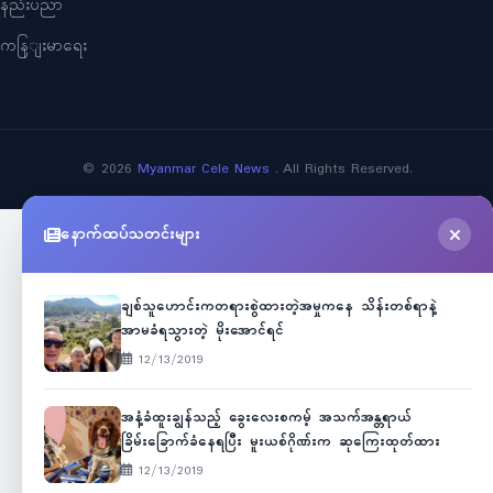
နည်းပညာ
ကနြျးမာရေး
©
2026
Myanmar Cele News
. All Rights Reserved.
နောက်ထပ်သတင်းများ
ချစ်သူဟောင်းကတရားစွဲထားတဲ့အမှုကနေ သိန်းတစ်ရာနဲ့
အာမခံရသွားတဲ့ မိုးအောင်ရင်
12/13/2019
အနံ့ခံထူးချွန်သည့် ခွေးလေးစကမ့် အသက်အန္တရာယ်
ခြိမ်းခြောက်ခံနေရပြီး မူးယစ်ဂိုဏ်းက ဆုကြေးထုတ်ထား
12/13/2019