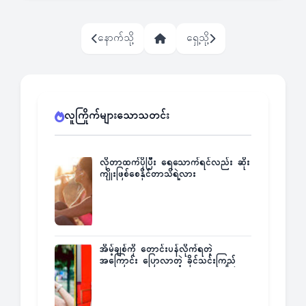
နောက်သို့
ရှေ့သို့
လူကြိုက်များသောသတင်း
လိုတာထက်ပိုပြီး ရေသောက်ရင်လည်း ဆိုး
ကျိုးဖြစ်စေနိုင်တာသိရဲ့လား
အိမ့်ချစ်ကို တောင်းပန်လိုက်ရတဲ့
အကြောင်း ပြောလာတဲ့ ခိုင်သင်းကြည်