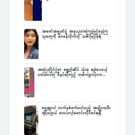
အဖော်အချွတ်နဲ့ အနုပညာကြေးမြင့်နေကြ
သူတွေကို ဝေဖန်လိုက်တဲ့ သင်္ဇာမြင့်မိုရ်
အပြေးပြိုင်ပွဲမှာ ရွှေတံဆိပ် သုံးခု ရခဲ့ပေမယ့်
ဝတ်ထားတဲ့ ဖိနပ်ကြောင့် တစ်ကမ္ဘာလုံးက
အံ့အားသင့်ခဲ့ရတဲ့ အဖြစ်မှန်
မွေးရာပါ လက်နှစ်ဖက်မပါသည့် အမျိုးသမီး
အံ့သြဖွယ် လေယာဉ်မောင်းလိုင်စင်ရရှိ