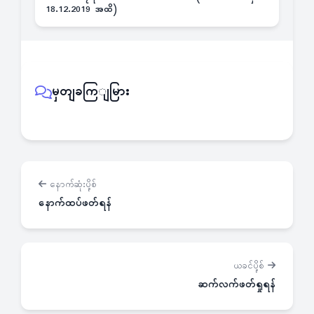
18.12.2019 အထိ)
မှတျခကြျမြား
နောက်ဆုံးပို့စ်
နောက်ထပ်ဖတ်ရန်
ယခင်ပို့စ်
ဆက်လက်ဖတ်ရှုရန်