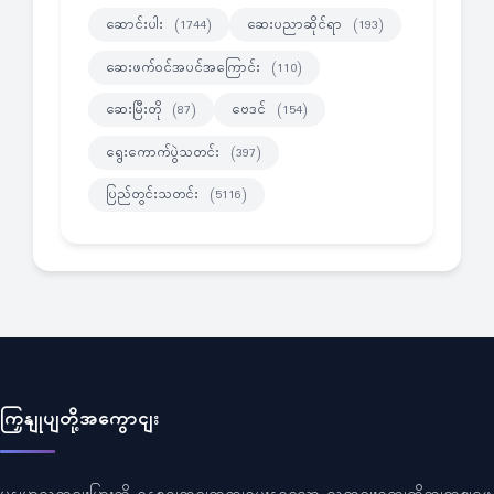
ဆောင်းပါး
ဆေးပညာဆိုင်ရာ
(1744)
(193)
ဆေးဖက်ဝင်အပင်အကြောင်း
(110)
ဆေးမြီးတို
ဗေဒင်
(87)
(154)
ရွေးကောက်ပွဲသတင်း
(397)
ပြည်တွင်းသတင်း
(5116)
ကြှနျုပျတို့အကွောငျး