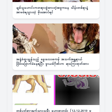
ချစ်သူဟောင်းကတရားစွဲထားတဲ့အမှုကနေ သိန်းတစ်ရာနဲ့
အာမခံရသွားတဲ့ မိုးအောင်ရင်
အနံ့ခံထူးချွန်သည့် ခွေးလေးစကမ့် အသက်အန္တရာယ်
ခြိမ်းခြောက်ခံနေရပြီး မူးယစ်ဂိုဏ်းက ဆုကြေးထုတ်ထား
တစ်ပတ်စာ၇ရက်သားသမီး ဟောစာတမ်း (12.12.2019 မှ