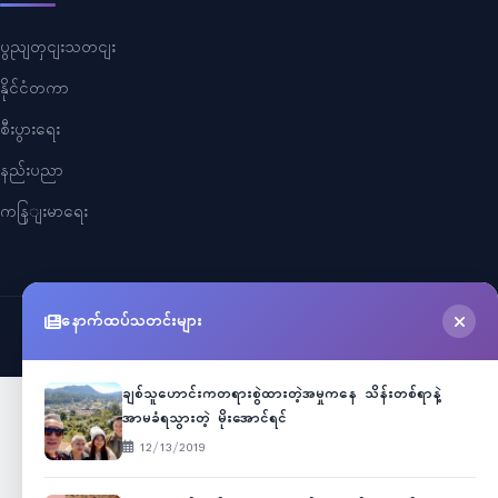
ပွညျတှငျးသတငျး
နိုင်ငံတကာ
စီးပွားရေး
နည်းပညာ
ကနြျးမာရေး
နောက်ထပ်သတင်းများ
©
2026
Myanmar Cele News
. All Rights Reserved.
ချစ်သူဟောင်းကတရားစွဲထားတဲ့အမှုကနေ သိန်းတစ်ရာနဲ့
အာမခံရသွားတဲ့ မိုးအောင်ရင်
12/13/2019