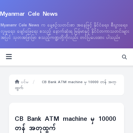
Myanmar Cele News
Myanamr Cele News က နေ့စဉ်သတင်းစာ အနေဖြင့် နိုင်ငံရေး၊ စီးပွားရေး၊
လူမှုရေး၊ ဖျော်ဖြေရေး စသည့် နောက်ဆုံးရ မြန်မာနှင့် နိုင်ငံတကာသတင်းများ
အပြင် သုတအဖြာဖြာ စသည့်ကဏ္ဍတို့ကိုလည်း တင်ပြပေးထား ပါသည်။
ပင်မ
/
CB Bank ATM machine မှ 10000 တန် အတု
ထွက်
CB Bank ATM machine မှ 10000
တန် အတုထွက်