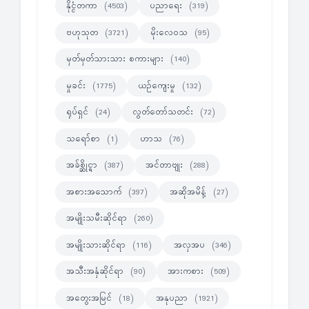
နိုင္ငံတကာ
ပညာရေး
(4503)
(319)
ဗဟုသုတ
မိုးလေဝသ
(3721)
(95)
မှတ်မှတ်သားသား စကားများ
(140)
မှုခင်း
ယဉ်ကျေးမှု
(1775)
(132)
ရုပ်ရှင်
လွတ်တော်သတင်း
(24)
(72)
သရော်စာ
ဟာသ
(1)
(76)
အခ်စ္ဆိုင္ရာ
အင်တာဗျုး
(387)
(288)
အစားအသောက်
အဆိုအမိန့်
(397)
(27)
အမျိုးသမီးဆိုင်ရာ
(260)
အမျိုးသားဆိုင်ရာ
အလှအပ
(116)
(346)
အသီးအနှံဆိုင်ရာ
အားကစား
(90)
(509)
အတွေးအမြင်
အနုပညာ
(18)
(1921)