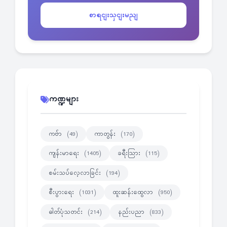
စာရငျးသှငျးမညျ
ကဏ္ဍများ
ကဗ်ာ
ကာတွန်း
(49)
(170)
ကျန်းမာရေး
ခရီးသြား
(1405)
(115)
စမ်းသပ်လေ့လာခြင်း
(194)
စီးပွားရေး
ထူးဆန်းထွေလာ
(1031)
(950)
ဓါတ်ပုံသတင်း
နည်းပညာ
(214)
(833)