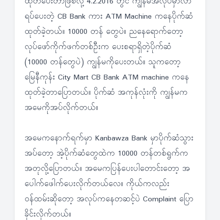
ထုတ်ပေးတာဖြစ်လို့ 4.2.2016 တွင် ကျွန်မအလုပ်မှာလာ
ရပ်ပေးတဲ့ CB Bank ကား ATM Machine ကနေပိုက်ဆံ
ထုတ်ခဲ့တယ်။ 10000 တန် တွေပဲ။ ညနေရောက်တော့
လုပ်ဖော်ကိုက်ဖက်တစ်ဦးက ပေးစရာရှိတဲ့ပိုက်ဆံ
(10000 တန်တွေပဲ) ကျွန်မကိုပေးတယ်။ သူကတော့
မြေနီကုန်း City Mart CB Bank ATM machine ကနေ
ထုတ်ခဲ့တာပြောတယ်။ ပိုက်ဆံ အကုန်လုံးကို ကျွန်မက
အမေကိုအပ်လိုက်တယ်။
အမေကနောက်ရက်မှာ Kanbawza Bank မှာပိုက်ဆံသွား
အပ်တော့ အဲ့ပိုက်ဆံတွေထဲက 10000 တန်တစ်ရွက်က
အတုလို့ပြောတယ်။ အမေကပြန်ပေးပါတောင်းတော့ အ
ပေါက်ဖေါက်ပေးလိုက်တယ်လေ။ ကိုယ်ကလည်း
ဝန်ထမ်းဆိုတော့ အလုပ်ကနေတဆင့်ပဲ Complaint ပြော
ခိုင်းလိုက်တယ်။