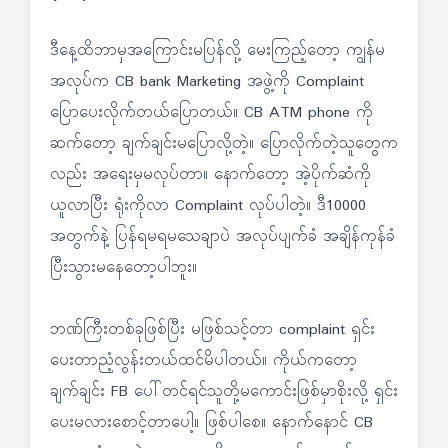
ဒီနေ့ထိဘာမှအကြောင်းမပြန်လို့ မေးကြည့်တော့ ကျွန်မ
အလုပ်က CB bank Marketing အဖွဲ့ကို Complaint
ပြောပေးလိုက်တယ်ပြောတယ်။ CB ATM phone ကို
ဆက်တော့ ချက်ချင်းမပြောလို့တဲ့။ ပြောလိုက်တဲ့သူတွေက
လည်း အရေးမှမလုပ်တာ။ နောက်တော့ အဲ့ပိုက်ဆံကို
ယူလာပြီး ရုံးကိုလာ Complaint လုပ်ပါတဲ့။ ဒီ10000
အတွက်နဲ့ ပြန်ရမရမသေချာပဲ အလုပ်ပျက်ခံ အချိန်ကုန်ခံ
ပြီးသွားမနေတော့ပါဘူး။
ဘဏ်ကြီးတစ်ခုဖြစ်ပြီး မဖြစ်သင့်တာ complaint ရှင်း
ပေးတာညံ့လွန်းတယ်ထင်မိပါတယ်။ ကိုယ်ကတော့
ချက်ချင်း FB ပေါ်တင်ရင်သူတို့မကောင်းဖြစ်မှာစိုးလို့ ရှင်း
ပေးမလားစောင့်တာပေါ့။ ဖြစ်ပါစေ။ နောက်နောင် CB