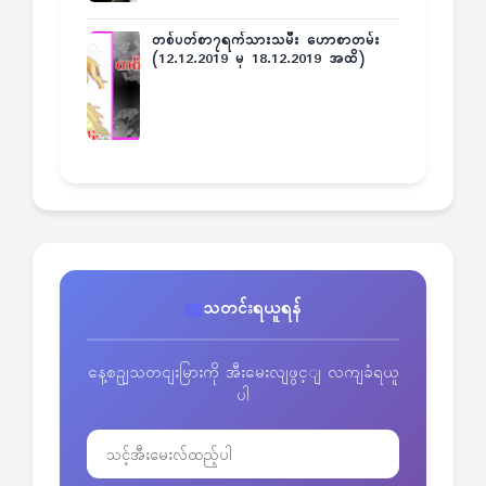
တစ်ပတ်စာ၇ရက်သားသမီး ဟောစာတမ်း
(12.12.2019 မှ 18.12.2019 အထိ)
သတင်းရယူရန်
နေ့စဥျသတငျးမြားကို အီးမေးလျဖွင့ျ လကျခံရယူ
ပါ