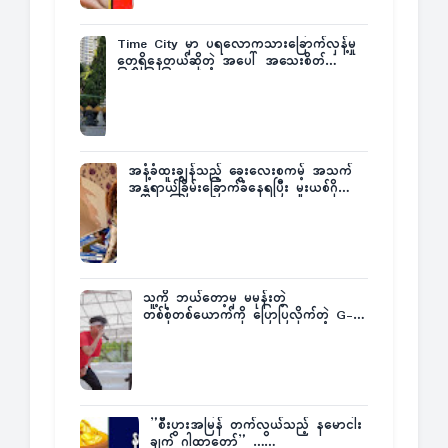
Time City မှာ ပရလောကသားခြောက်လှန့်မှု
တွေရှိနေတယ်ဆိုတဲ့ အပေါ် အသေးစိတ်
ပြန်ပြောပြလာတဲ့ Times City Project
Director ဦးမြတ်မင်း
အနံ့ခံထူးချွန်သည့် ခွေးလေးစကမ့် အသက်
အန္တရာယ်ခြိမ်းခြောက်ခံနေရပြီး မူးယစ်ဂိုဏ်း
က ဆုကြေးထုတ်ထား
သူ့ကို ဘယ်တော့မှ မမုန်းတဲ့
တစ်စုံတစ်ယောက်ကို ပြောပြလိုက်တဲ့ G-
Fatt
”စီးပွားအမြန် တက်လွယ်သည့် နမောငါး
ချက် ဂါထာတော်” ……