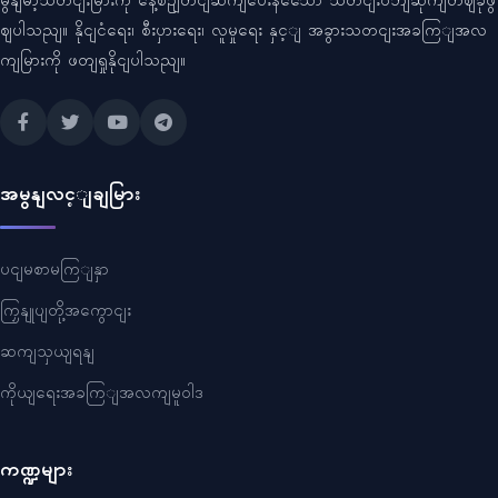
မွနျမာ့သတငျးမြားကို နေ့စဥျတငျဆကျပေးနသေော သတငျးဝဘျဆိုကျတဈခုဖွ
ဈပါသညျ။ နိုငျငံရေး၊ စီးပှားရေး၊ လူမှုရေး နှင့ျ အခွားသတငျးအခကြျအလ
ကျမြားကို ဖတျရှုနိုငျပါသညျ။
အမွနျလင့ျချမြား
ပငျမစာမကြျနှာ
ကြှနျုပျတို့အကွောငျး
ဆကျသှယျရနျ
ကိုယျရေးအခကြျအလကျမူဝါဒ
ကဏ္ဍများ