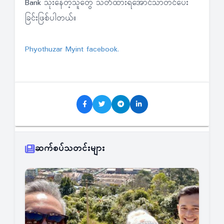
Bank သုံးနေတဲ့သူတွေ သတိထားရအောင်သာတင်ပေး
ခြင်းဖြစ်ပါတယ်။
Phyothuzar Myint facebook.
ဆက်စပ်သတင်းများ