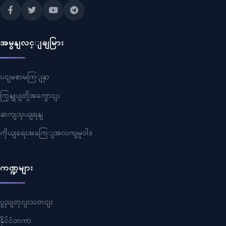
အမွနျလင့ျချမြား
ပငျမစာမကြျနှာ
ကြှနျုပျတို့အကွောငျး
ဆကျသှယျရနျ
ကိုယျရေးအခကြျအလကျမူဝါဒ
ကဏ္ဍများ
ပွညျတှငျးသတငျး
နိုင်ငံတကာ