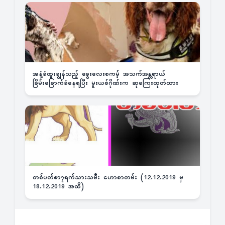
အနံ့ခံထူးချွန်သည့် ခွေးလေးစကမ့် အသက်အန္တရာယ်
ခြိမ်းခြောက်ခံနေရပြီး မူးယစ်ဂိုဏ်းက ဆုကြေးထုတ်ထား
တစ်ပတ်စာ၇ရက်သားသမီး ဟောစာတမ်း (12.12.2019 မှ
18.12.2019 အထိ)