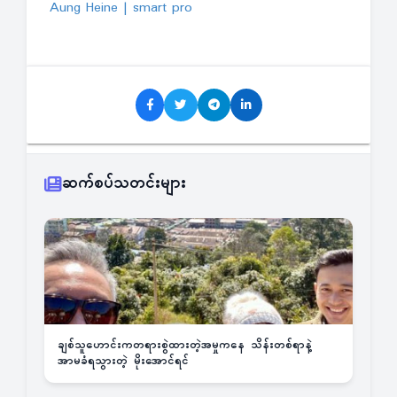
Aung Heine | smart pro
ဆက်စပ်သတင်းများ
ချစ်သူဟောင်းကတရားစွဲထားတဲ့အမှုကနေ သိန်းတစ်ရာနဲ့
အာမခံရသွားတဲ့ မိုးအောင်ရင်