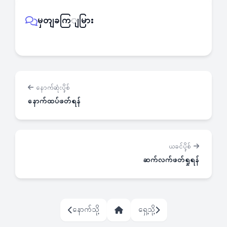
မှတျခကြျမြား
နောက်ဆုံးပို့စ်
နောက်ထပ်ဖတ်ရန်
ယခင်ပို့စ်
ဆက်လက်ဖတ်ရှုရန်
နောက်သို့
ရှေ့သို့