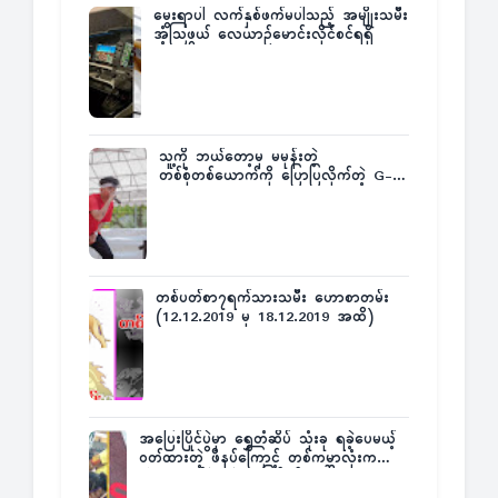
မွေးရာပါ လက်နှစ်ဖက်မပါသည့် အမျိုးသမီး
အံ့သြဖွယ် လေယာဉ်မောင်းလိုင်စင်ရရှိ
သူ့ကို ဘယ်တော့မှ မမုန်းတဲ့
တစ်စုံတစ်ယောက်ကို ပြောပြလိုက်တဲ့ G-
Fatt
တစ်ပတ်စာ၇ရက်သားသမီး ဟောစာတမ်း
(12.12.2019 မှ 18.12.2019 အထိ)
အပြေးပြိုင်ပွဲမှာ ရွှေတံဆိပ် သုံးခု ရခဲ့ပေမယ့်
ဝတ်ထားတဲ့ ဖိနပ်ကြောင့် တစ်ကမ္ဘာလုံးက
အံ့အားသင့်ခဲ့ရတဲ့ အဖြစ်မှန်