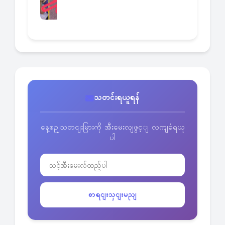
သတင်းရယူရန်
နေ့စဥျသတငျးမြားကို အီးမေးလျဖွင့ျ လကျခံရယူ
ပါ
စာရငျးသှငျးမညျ