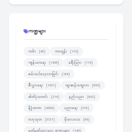
ကဏ္ဍများ
ကဗ်ာ
ကာတွန်း
(49)
(170)
ကျန်းမာရေး
ခရီးသြား
(1405)
(115)
စမ်းသပ်လေ့လာခြင်း
(194)
စီးပွားရေး
ထူးဆန်းထွေလာ
(1031)
(950)
ဓါတ်ပုံသတင်း
နည်းပညာ
(214)
(833)
နိုင္ငံတကာ
ပညာရေး
(4503)
(319)
ဗဟုသုတ
မိုးလေဝသ
(3721)
(95)
မှတ်မှတ်သားသား စကားများ
(140)