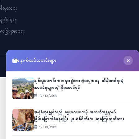
စီးပွားရေး
နည်းပညာ
ကနြျးမာရေး
နောက်ထပ်သတင်းများ
©
2026
Myanmar Cele News
. All Rights Reserved.
ချစ်သူဟောင်းကတရားစွဲထားတဲ့အမှုကနေ သိန်းတစ်ရာနဲ့
အာမခံရသွားတဲ့ မိုးအောင်ရင်
12/13/2019
အနံ့ခံထူးချွန်သည့် ခွေးလေးစကမ့် အသက်အန္တရာယ်
ခြိမ်းခြောက်ခံနေရပြီး မူးယစ်ဂိုဏ်းက ဆုကြေးထုတ်ထား
12/13/2019