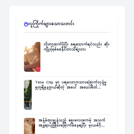
လူကြိုက်များသောသတင်း
လိုတာထက်ပိုပြီး ရေသောက်ရင်လည်း ဆိုး
ကျိုးဖြစ်စေနိုင်တာသိရဲ့လား
Time City မှာ ပရလောကသားခြောက်လှန့်မှု
တွေရှိနေတယ်ဆိုတဲ့ အပေါ် အသေးစိတ်
ပြန်ပြောပြလာတဲ့ Times City Project
Director ဦးမြတ်မင်း
အနံ့ခံထူးချွန်သည့် ခွေးလေးစကမ့် အသက်
အန္တရာယ်ခြိမ်းခြောက်ခံနေရပြီး မူးယစ်ဂိုဏ်း
က ဆုကြေးထုတ်ထား