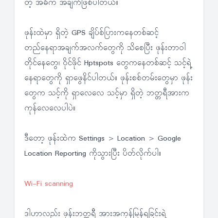
တဲ့ အဓိက အချက်ဖြစ်ပါတယ်။
ဖုန်းထဲမှာ ရှိတဲ့ GPS ချိပ်စ်ပြားကနေတစ်ဆင့်
တည်နေရာအချက်အလက်တွေကို သိစေပြီး ဖုန်းတာဝါ
တိုင်နေတွေ၊ ဝိုင်ဖိုင် Hptspots တွေကနေတစ်ဆင့် သင့်ရဲ့
နေရာတွေကို ရှာဖွေနိင်ပါတယ်။ ဖုန်းစစ်တမ်းတွေမှာ ဖုန်း
တွေက သင့်ကို ရှာလေလေ သင့်မှာ ရှိတဲ့ ဘတ္တရီအားက
ကုန်လေလေပါပဲ။
ဒီတော့ ဖုန်းထဲက Settings > Location > Google
Location Reporting ကိုသွားပြီး ပိတ်လိုက်ပါ။
Wi-Fi scanning
ဒါဟာလည်း ဖုန်းဘတ္တရီ အားအကုန်မြန်ရခြင်းရဲ့