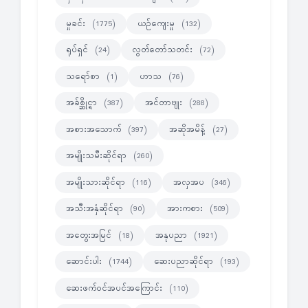
မှုခင်း
ယဉ်ကျေးမှု
(1775)
(132)
ရုပ်ရှင်
လွတ်တော်သတင်း
(24)
(72)
သရော်စာ
ဟာသ
(1)
(76)
အခ်စ္ဆိုင္ရာ
အင်တာဗျုး
(387)
(288)
အစားအသောက်
အဆိုအမိန့်
(397)
(27)
အမျိုးသမီးဆိုင်ရာ
(260)
အမျိုးသားဆိုင်ရာ
အလှအပ
(116)
(346)
အသီးအနှံဆိုင်ရာ
အားကစား
(90)
(509)
အတွေးအမြင်
အနုပညာ
(18)
(1921)
ဆောင်းပါး
ဆေးပညာဆိုင်ရာ
(1744)
(193)
ဆေးဖက်ဝင်အပင်အကြောင်း
(110)