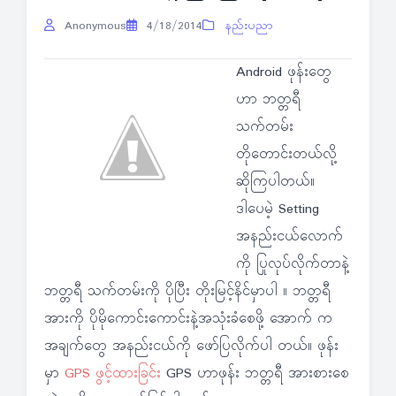
Anonymous
4/18/2014
နည်းပညာ
Android ဖုန်းတွေ
ဟာ ဘတ္တရီ
သက်တမ်း
တိုတောင်းတယ်လို့
ဆိုကြပါတယ်။
ဒါပေမဲ့ Setting
အနည်းငယ်လောက်
ကို ပြုလုပ်လိုက်တာနဲ့
ဘတ္တရီ သက်တမ်းကို ပိုပြီး တိုးမြင့်နိင်မှာပါ ။ ဘတ္တရီ
အားကို ပိုမိုကောင်းကောင်းနဲ့အသုံးခံစေဖို့ အောက် က
အချက်တွေ အနည်းငယ်ကို ဖော်ပြလိုက်ပါ တယ်။ ဖုန်း
မှာ
GPS ဖွင့်ထားခြင်း
GPS ဟာဖုန်း ဘတ္တရီ အားစားစေ