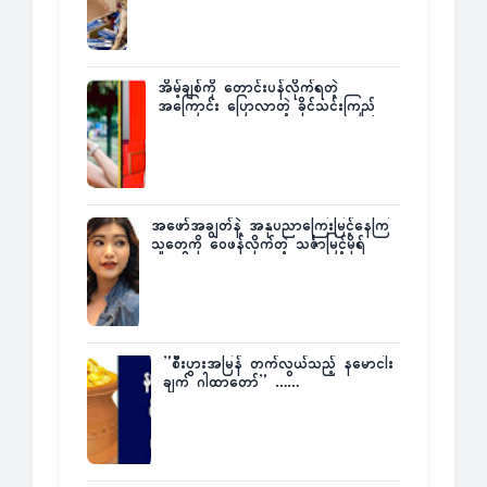
အိမ့်ချစ်ကို တောင်းပန်လိုက်ရတဲ့
အကြောင်း ပြောလာတဲ့ ခိုင်သင်းကြည်
အဖော်အချွတ်နဲ့ အနုပညာကြေးမြင့်နေကြ
သူတွေကို ဝေဖန်လိုက်တဲ့ သင်္ဇာမြင့်မိုရ်
”စီးပွားအမြန် တက်လွယ်သည့် နမောငါး
ချက် ဂါထာတော်” ……