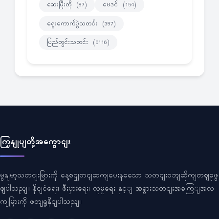
ဆေးမြီးတို
ဗေဒင်
(87)
(154)
ရွေးကောက်ပွဲသတင်း
(397)
ပြည်တွင်းသတင်း
(5116)
ကြှနျုပျတို့အကွောငျး
မွနျမာ့သတငျးမြားကို နေ့စဥျတငျဆကျပေးနသေော သတငျးဝဘျဆိုကျတဈခုဖွ
ဈပါသညျ။ နိုငျငံရေး၊ စီးပှားရေး၊ လူမှုရေး နှင့ျ အခွားသတငျးအခကြျအလ
ကျမြားကို ဖတျရှုနိုငျပါသညျ။