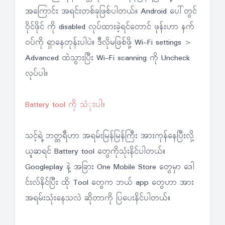
အကြောင်း အရင်းတစ်ခုဖြစ်ပါတယ်။ Android ပေါ်တွင်
ဝိုင်ဖိုင် ကို disabled လုပ်ထားခဲ့ရင်တောင် ဖုန်းဟာ နက်
ဝပ်ကို ရှာနေတုန်းပါပဲ။ ဒီလိုမဖြစ်ဖို့ Wi-Fi settings >
Advanced ထဲသွားပြီး Wi-Fi scanning ကို Uncheck
လုပ်ပါ။
Battery tool ကို သံုးပါ။
သင့်ရဲ့ ဘတ္တရီဟာ အရမ်းမြန်မြန်ကြီး အားကုန်နေပြီးလို့
ယူဆရင် Battery tool တွေကိုသုံးနိင်ပါတယ်။
Googleplay နဲ့ အခြား One Mobile Store တွေမှာ ဒေါ
င်းလ်နိင်ပြီး ထို Tool တွေက ဘယ် app တွေဟာ အား
အရမ်းသုံးနေသလဲ ဆိုတာကို ပြပေးနိင်ပါတယ်။