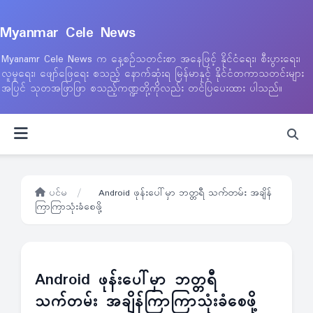
Myanmar Cele News
Myanamr Cele News က နေ့စဉ်သတင်းစာ အနေဖြင့် နိုင်ငံရေး၊ စီးပွားရေး၊
လူမှုရေး၊ ဖျော်ဖြေရေး စသည့် နောက်ဆုံးရ မြန်မာနှင့် နိုင်ငံတကာသတင်းများ
အပြင် သုတအဖြာဖြာ စသည့်ကဏ္ဍတို့ကိုလည်း တင်ပြပေးထား ပါသည်။
ပင်မ
/
Android ဖုန်းပေါ်မှာ ဘတ္တရီ သက်တမ်း အချိန်
ကြာကြာသုံးခံစေဖို့
Android ဖုန်းပေါ်မှာ ဘတ္တရီ
သက်တမ်း အချိန်ကြာကြာသုံးခံစေဖို့