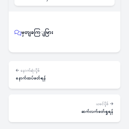
မှတျခကြျမြား
နောက်ဆုံးပို့စ်
နောက်ထပ်ဖတ်ရန်
ယခင်ပို့စ်
ဆက်လက်ဖတ်ရှုရန်