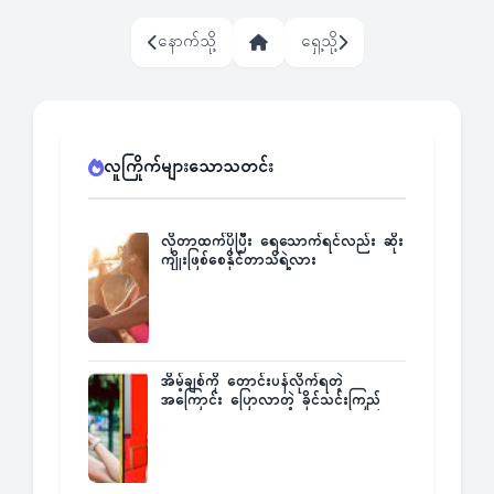
နောက်သို့
ရှေ့သို့
လူကြိုက်များသောသတင်း
လိုတာထက်ပိုပြီး ရေသောက်ရင်လည်း ဆိုး
ကျိုးဖြစ်စေနိုင်တာသိရဲ့လား
အိမ့်ချစ်ကို တောင်းပန်လိုက်ရတဲ့
အကြောင်း ပြောလာတဲ့ ခိုင်သင်းကြည်