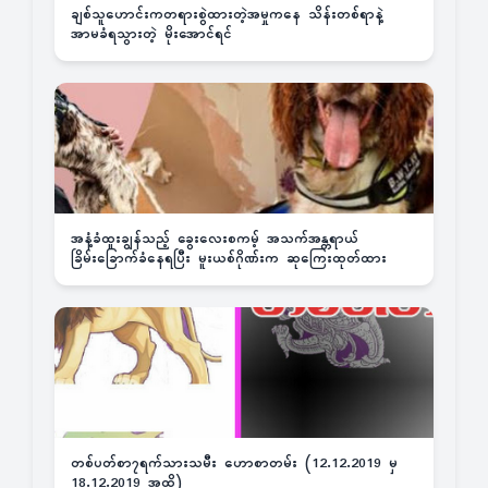
ချစ်သူဟောင်းကတရားစွဲထားတဲ့အမှုကနေ သိန်းတစ်ရာနဲ့
အာမခံရသွားတဲ့ မိုးအောင်ရင်
အနံ့ခံထူးချွန်သည့် ခွေးလေးစကမ့် အသက်အန္တရာယ်
ခြိမ်းခြောက်ခံနေရပြီး မူးယစ်ဂိုဏ်းက ဆုကြေးထုတ်ထား
တစ်ပတ်စာ၇ရက်သားသမီး ဟောစာတမ်း (12.12.2019 မှ
18.12.2019 အထိ)