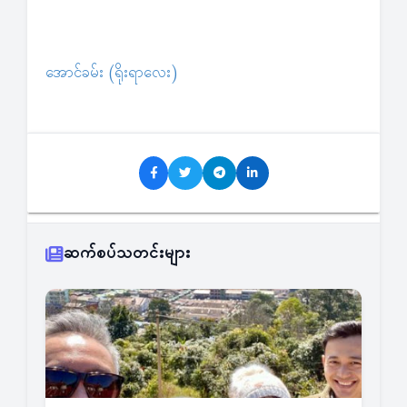
အောင်ခမ်း (ရိုးရာလေး)
ဆက်စပ်သတင်းများ