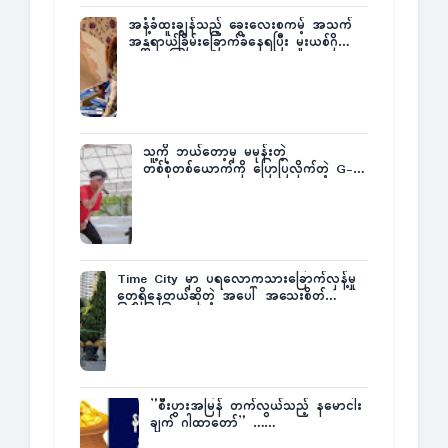
အနံ့ခံထူးချွန်သည့် ခွေးလေးစကမ့် အသက်
အန္တရာယ်ခြိမ်းခြောက်ခံနေရပြီး မူးယစ်ဂိုဏ်း
က ဆုကြေးထုတ်ထား
သူ့ကို ဘယ်တော့မှ မမုန်းတဲ့
တစ်စုံတစ်ယောက်ကို ပြောပြလိုက်တဲ့ G-
Fatt
Time City မှာ ပရလောကသားခြောက်လှန့်မှု
တွေရှိနေတယ်ဆိုတဲ့ အပေါ် အသေးစိတ်
ပြန်ပြောပြလာတဲ့ Times City Project
Director ဦးမြတ်မင်း
”စီးပွားအမြန် တက်လွယ်သည့် နမောငါး
ချက် ဂါထာတော်” ……