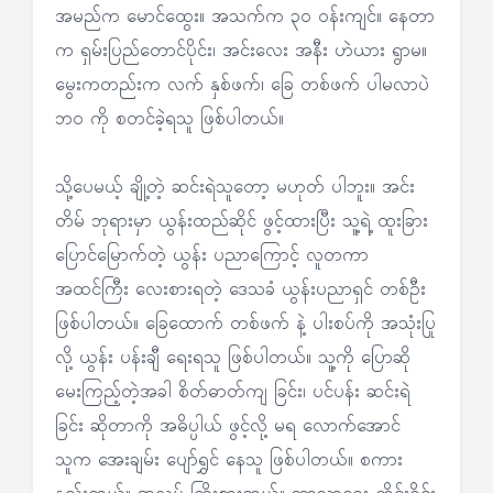
အမည်က မောင်ထွေး။ အသက်က ၃၀ ဝန်းကျင်။ နေတာ
က ရှမ်းပြည်တောင်ပိုင်း၊ အင်းလေး အနီး ဟဲယား ရွာမ။
မွေးကတည်းက လက် နှစ်ဖက်၊ ခြေ တစ်ဖက် ပါမလာပဲ
ဘဝ ကို စတင်ခဲ့ရသူ ဖြစ်ပါတယ်။
သို့ပေမယ့် ချို့တဲ့ ဆင်းရဲသူတော့ မဟုတ် ပါဘူး။ အင်း
တိမ် ဘုရားမှာ ယွန်းထည်ဆိုင် ဖွင့်ထားပြီး သူ့ရဲ့ ထူးခြား
ပြောင်မြောက်တဲ့ ယွန်း ပညာကြောင့် လူတကာ
အထင်ကြီး လေးစားရတဲ့ ဒေသခံ ယွန်းပညာရှင် တစ်ဦး
ဖြစ်ပါတယ်။ ခြေထောက် တစ်ဖက် နဲ့ ပါးစပ်ကို အသုံးပြု
လို့ ယွန်း ပန်းချီ ရေးရသူ ဖြစ်ပါတယ်။ သူ့ကို ပြောဆို
မေးကြည့်တဲ့အခါ စိတ်ဓာတ်ကျ ခြင်း၊ ပင်ပန်း ဆင်းရဲ
ခြင်း ဆိုတာကို အဓိပ္ပါယ် ဖွင့်လို့ မရ လောက်အောင်
သူက အေးချမ်း ပျော်ရွှင် နေသူ ဖြစ်ပါတယ်။ စကား