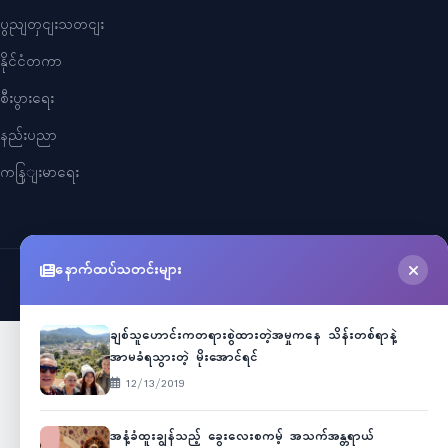
ပွညျတှငျးသတငျး
နိုင်ငံတကာ
စီးပွားရေး
နည်းပညာ
ကနြျးမာရေး
နောက်ထပ်သတင်းများ
©
2026
Myanmar Cele News
. All Rights Reserved.
ချစ်သူဟောင်းကတရားစွဲထားတဲ့အမှုကနေ သိန်းတစ်ရာနဲ့
အာမခံရသွားတဲ့ မိုးအောင်ရင်
12/13/2019
အနံ့ခံထူးချွန်သည့် ခွေးလေးစကမ့် အသက်အန္တရာယ်