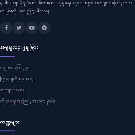
ဈပါသညျ။ နိုငျငံရေး၊ စီးပှားရေး၊ လူမှုရေး နှင့ျ အခွားသတငျးအခကြျအလ
ကျမြားကို ဖတျရှုနိုငျပါသညျ။
အမွနျလင့ျချမြား
ပငျမစာမကြျနှာ
ကြှနျုပျတို့အကွောငျး
ဆကျသှယျရနျ
ကိုယျရေးအခကြျအလကျမူဝါဒ
ကဏ္ဍများ