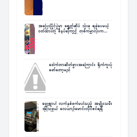
အပြေးပြိုင်ပွဲမှာ ရွှေတံဆိပ် သုံးခု ရခဲ့ပေမယ့်
ဝတ်ထားတဲ့ ဖိနပ်ကြောင့် တစ်ကမ္ဘာလုံးက
အံ့အားသင့်ခဲ့ရတဲ့ အဖြစ်မှန်
ဒေါက်တာဆိတ်ဖွားအကြောင်း ရိုက်ကူးပုံ
ဖော်တော့မည်
မွေးရာပါ လက်နှစ်ဖက်မပါသည့် အမျိုးသမီး
အံ့သြဖွယ် လေယာဉ်မောင်းလိုင်စင်ရရှိ