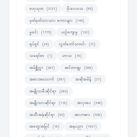
ဗဟုသုတ
မိုးလေဝသ
(3721)
(95)
မှတ်မှတ်သားသား စကားများ
(140)
မှုခင်း
ယဉ်ကျေးမှု
(1775)
(132)
ရုပ်ရှင်
လွတ်တော်သတင်း
(24)
(72)
သရော်စာ
ဟာသ
(1)
(76)
အခ်စ္ဆိုင္ရာ
အင်တာဗျုး
(387)
(288)
အစားအသောက်
အဆိုအမိန့်
(397)
(27)
အမျိုးသမီးဆိုင်ရာ
(260)
အမျိုးသားဆိုင်ရာ
အလှအပ
(116)
(346)
အသီးအနှံဆိုင်ရာ
အားကစား
(90)
(509)
အတွေးအမြင်
အနုပညာ
(18)
(1921)