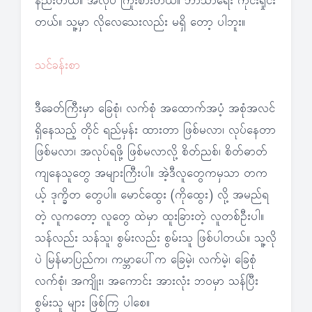
နည်းတယ်။ အလုပ် ကြိုးစားတယ်။ ဘာသာရေး ကိုင်းရှိုင်း
တယ်။ သူ့မှာ လိုလေသေးလည်း မရှိ တော့ ပါဘူး။
သင်ခန်းစာ
ဒီခေတ်ကြီးမှာ ခြေစုံ၊ လက်စုံ အထောက်အပံ့ အစုံအလင်
ရှိနေသည့် တိုင် ရည်မှန်း ထားတာ ဖြစ်မလာ၊ လုပ်နေတာ
ဖြစ်မလာ၊ အလုပ်ရဖို့ ဖြစ်မလာလို့ စိတ်ညစ်၊ စိတ်ဓာတ်
ကျနေသူတွေ အများကြီးပါ။ အဲ့ဒီလူတွေကမှသာ တက
ယ့် ဒုက္ခိတ တွေပါ။ မောင်ထွေး (ကိုထွေး) လို့ အမည်ရ
တဲ့ လူကတော့ လူတွေ ထဲမှာ ထူးခြားတဲ့ လူတစ်ဦးပါ။
သန်လည်း သန်သူ၊ စွမ်းလည်း စွမ်းသူ ဖြစ်ပါတယ်။ သူ့လို
ပဲ မြန်မာပြည်က၊ ကမ္ဘာပေါ်က ခြေမဲ့၊ လက်မဲ့၊ ခြေစုံ
လက်စုံ၊ အကျိုး၊ အကောင်း အားလုံး ဘဝမှာ သန်ပြီး
စွမ်းသူ များ ဖြစ်ကြ ပါစေ။