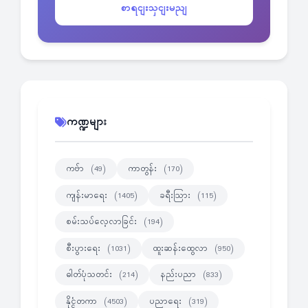
စာရငျးသှငျးမညျ
ကဏ္ဍများ
ကဗ်ာ
ကာတွန်း
(49)
(170)
ကျန်းမာရေး
ခရီးသြား
(1405)
(115)
စမ်းသပ်လေ့လာခြင်း
(194)
စီးပွားရေး
ထူးဆန်းထွေလာ
(1031)
(950)
ဓါတ်ပုံသတင်း
နည်းပညာ
(214)
(833)
နိုင္ငံတကာ
ပညာရေး
(4503)
(319)