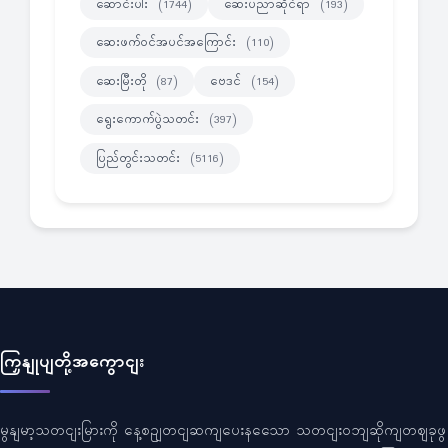
ဆောင်းပါး
ဆေးပညာဆိုင်ရာ
(1744)
(193)
ဆေးဖက်ဝင်အပင်အကြောင်း
(110)
ဆေးမြီးတို
ဗေဒင်
(87)
(154)
ရွေးကောက်ပွဲသတင်း
(397)
ပြည်တွင်းသတင်း
(5116)
ကြှနျုပျတို့အကွောငျး
မွနျမာ့သတငျးမြားကို နေ့စဥျတငျဆကျပေးနသေော သတငျးဝဘျဆိုကျတဈခုဖွ