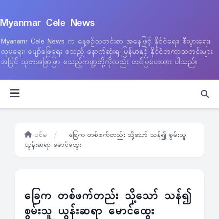
Myanmar Cele News
Myanamr Cele News က နေ့စဉ်သတင်းစာ အနေဖြင့် နိုင်ငံရေး၊ စီးပွားရေး၊
လူမှုရေး၊ ဖျော်ဖြေရေး စသည့် နောက်ဆုံးရ မြန်မာနှင့် နိုင်ငံတကာသတင်းများ
အပြင် သုတအဖြာဖြာ စသည့်ကဏ္ဍတို့ကိုလည်း တင်ပြပေးထား ပါသည်။
ပင်မ
/
ခြေက တစ်ဖက်တည်း သို့သော် သန်၍ စွမ်းသူ
ယွန်းဆရာ မောင်ထွေး
ခြေက တစ်ဖက်တည်း သို့သော် သန်၍
စွမ်းသူ ယွန်းဆရာ မောင်ထွေး