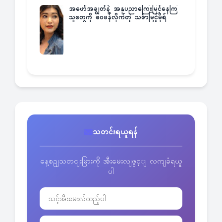
အဖော်အချွတ်နဲ့ အနုပညာကြေးမြင့်နေကြ
သူတွေကို ဝေဖန်လိုက်တဲ့ သင်္ဇာမြင့်မိုရ်
သတင်းရယူရန်
နေ့စဥျသတငျးမြားကို အီးမေးလျဖွင့ျ လကျခံရယူ
ပါ