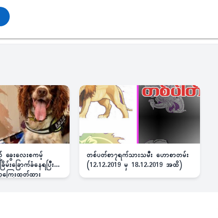
ည့် ခွေးလေးစကမ့်
တစ်ပတ်စာ၇ရက်သားသမီး ဟောစာတမ်း
ိမ်းခြောက်ခံနေရပြီး
(12.12.2019 မှ 18.12.2019 အထိ)
 ဆုကြေးထုတ်ထား