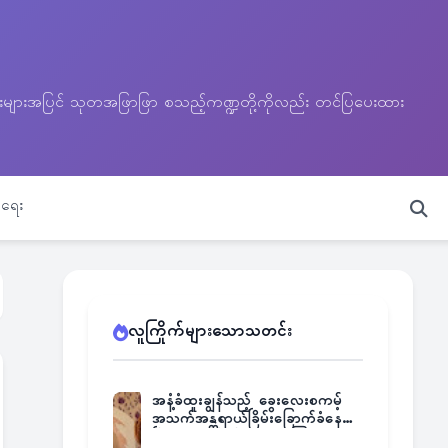
သတင်းများအပြင် သုတအဖြာဖြာ စသည့်ကဏ္ဍတို့ကိုလည်း တင်ပြပေးထား
ရေး
လူကြိုက်များသောသတင်း
အနံ့ခံထူးချွန်သည့် ခွေးလေးစကမ့်
အသက်အန္တရာယ်ခြိမ်းခြောက်ခံနေရ
ပြီး မူးယစ်ဂိုဏ်းက ဆုကြေး