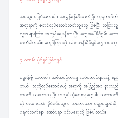
အတွေးအမြင်သမားပါ။ အလွန်ဖန်တီးတတ်ပြီး လူမှုဆက်ဆံ
အရာရာကို စတင်လုပ်ဆောင်တတ်သူတွေ ဖြစ်ပြီး တခြားသူတွေ
လူအများကြား အလွန်ရေပန်းစားပြီး တွေးခေါ်နိုင်စွမ်း ကောင်း
တတ်ပါတယ်။ ကျော်ကြားတဲ့ သုံးဂဏန်းပိုင်ရှင်တွေကတော့ ဂ
၄ ဂဏန်း ပိုင်ရှင်ဖြစ်လျှင်
ရှေးရိုးစွဲ သမားပါ။ အစီအစဉ်တကျ လုပ်ဆောင်ရတာနဲ့ စည
တယ်။ သူတို့လုပ်ဆောင်မယ့် အရာကို အပြည့်အ၀ နားလည
ဘဝကို သဘောကျပြီး အလုပ်ကြိုးစားသူတွေပါ။ သဘာဝကို ချစ်
တဲ့ လေးဂဏန်း ပိုင်ရှင်တွေက သဘောထား ပျော့ပျောင်းဖို
ဂရက်သက်ချာ၊ အော်ပရာ ဝင်းဖရေးတို့ ဖြစ်ပါတယ်။