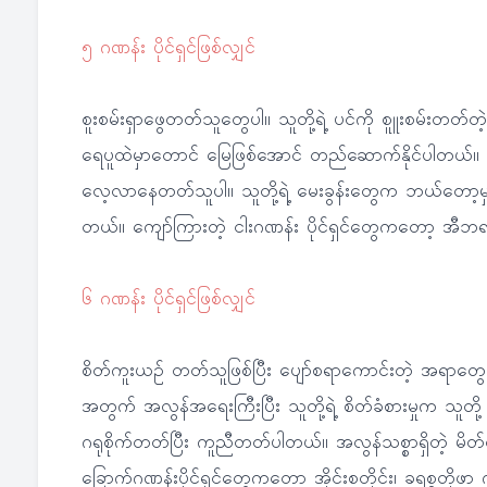
၅ ဂဏန်း ပိုင်ရှင်ဖြစ်လျှင်
စူးစမ်းရှာဖွေတတ်သူတွေပါ။ သူတို့ရဲ့ ပင်ကို စူူးစမ်းတတ်
ရေပူထဲမှာတောင် မြေဖြစ်အောင် တည်ဆောက်နိုင်ပါတယ်။ 
လေ့လာနေတတ်သူပါ။ သူတို့ရဲ့ မေးခွန်းတွေက ဘယ်တော့မှ
တယ်။ ကျော်ကြားတဲ့ ငါးဂဏန်း ပိုင်ရှင်တွေကတော့ အီဘ
၆ ဂဏန်း ပိုင်ရှင်ဖြစ်လျှင်
စိတ်ကူးယဉ် တတ်သူဖြစ်ပြီး ပျော်စရာကောင်းတဲ့ အရာတွေ
အတွက် အလွန်အရေးကြီးပြီး သူတို့ရဲ့ စိတ်ခံစားမှုက သူတိ
ဂရုစိုက်တတ်ပြီး ကူညီတတ်ပါတယ်။ အလွန်သစ္စာရှိတဲ့ မိ
ခြောက်ဂဏန်းပိုင်ရှင်တွေကတော့ အိုင်းစတိုင်း၊ ခရစ္စတိုဖာ