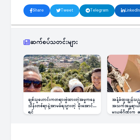
Share
Tweet
Telegram
LinkedIn
ဆက်စပ်သတင်းများ
ချစ်သူဟောင်းကတရားစွဲထားတဲ့အမှုကနေ
အနံ့ခံထူးချွန်သ
သိန်းတစ်ရာနဲ့အာမခံရသွားတဲ့ မိုးအောင်
အသက်အန္တရာယ်ခြ
ရင်
မူးယစ်ဂိုဏ်းက