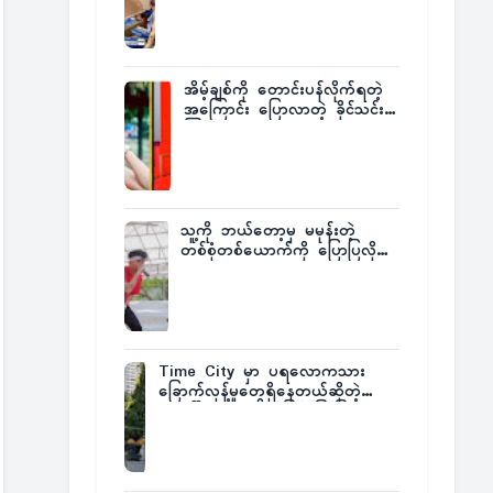
ထုတ်ထား
အိမ့်ချစ်ကို တောင်းပန်လိုက်ရတဲ့
အကြောင်း ပြောလာတဲ့ ခိုင်သင်း
ကြည်
သူ့ကို ဘယ်တော့မှ မမုန်းတဲ့
တစ်စုံတစ်ယောက်ကို ပြောပြလိုက်
တဲ့ G-Fatt
Time City မှာ ပရလောကသား
ခြောက်လှန့်မှုတွေရှိနေတယ်ဆိုတဲ့
အပေါ် အသေးစိတ်ပြန်ပြောပြလာတဲ့
Times City Project Director ဦး
မြတ်မင်း