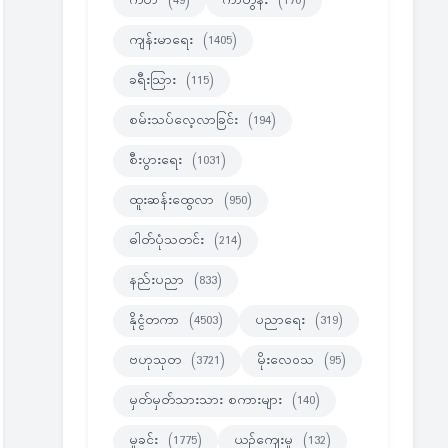
ကဗ်ာ
(49)
ကာတွန်း
(170)
ကျန်းမာရေး
(1405)
ခရီးသြား
(115)
စမ်းသပ်လေ့လာခြင်း
(194)
စီးပွားရေး
(1031)
ထူးဆန်းထွေလာ
(950)
ဓါတ်ပုံသတင်း
(214)
နည်းပညာ
(833)
နိုင္ငံတကာ
(4503)
ပညာရေး
(319)
ဗဟုသုတ
(3721)
မိုးလေဝသ
(95)
မှတ်မှတ်သားသား စကားများ
(140)
မှုခင်း
(1775)
ယဉ်ကျေးမှု
(132)