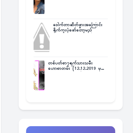
ဒေါက်တာဆိတ်ဖွားအကြောင်း
ရိုက်ကူးပုံဖော်တော့မည်
တစ်ပတ်စာ၇ရက်သားသမီး
ဟောစာတမ်း (12.12.2019 မှ
18.12.2019 အထိ)