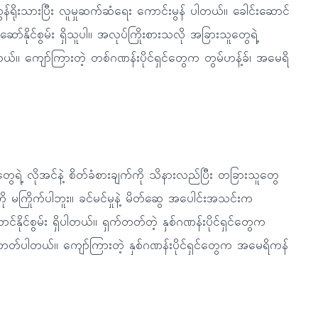
န်ရိုးသားပြီး လူမှုဆက်ဆံရေး ကောင်းမွန် ပါတယ်။ ခေါင်းဆောင်
ာ်နိုင်စွမ်း ရှိသူပါ။ အလုပ်ကြိုးစားသလို အခြားသူတွေရဲ့
။ ကျော်ကြားတဲ့ တစ်ဂဏန်းပိုင်ရှင်တွေက တွမ်ဟန့်ခ်၊ အမေရိ
ွေရဲ့ လိုအင်နဲ့ စိတ်ခံစားချက်ကို သိနားလည်ပြီး တခြားသူတွေ
ြိုက်ပါဘူး။ ခင်မင်မှုနဲ့ မိတ်ဆွေ အပေါင်းအသင်းက
နိုင်စွမ်း ရှိပါတယ်။ ရှက်တတ်တဲ့ နှစ်ဂဏန်းပိုင်ရှင်တွေက
ပါး နေတတ်ပါတယ်။ ကျော်ကြားတဲ့ နှစ်ဂဏန်းပိုင်ရှင်တွေက အမေရိကန်