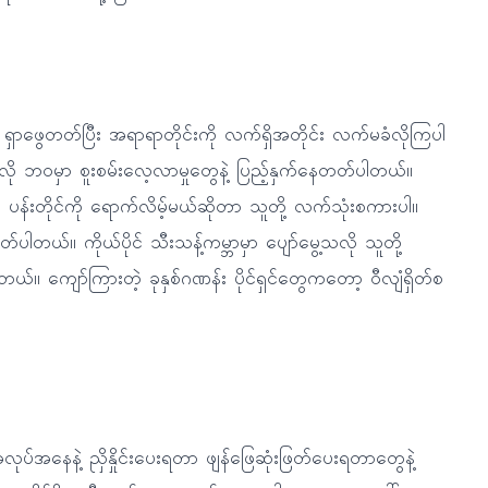
ာဖွေတတ်ပြီး အရာရာတိုင်းကို လက်ရှိအတိုင်း လက်မခံလိုကြပါ
သလို ဘဝမှာ စူးစမ်းလေ့လာမှုတွေနဲ့ ပြည့်နှက်နေတတ်ပါတယ်။
် ပန်းတိုင်ကို ရောက်လိမ့်မယ်ဆိုတာ သူတို့ လက်သုံးစကားပါ။
ယ်။ ကိုယ်ပိုင် သီးသန့်ကမ္ဘာမှာ ပျော်မွေ့သလို သူတို့
 ကျော်ကြားတဲ့ ခုနှစ်ဂဏန်း ပိုင်ရှင်တွေကတော့ ဝီလျံရှိတ်စ
်အနေနဲ့ ညှိနှိုင်းပေးရတာ ဖျန်ဖြေဆုံးဖြတ်ပေးရတာတွေနဲ့