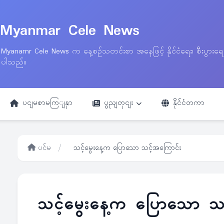
Myanmar Cele News
Myanamr Cele News က နေ့စဉ်သတင်းစာ အနေဖြင့် နိုင်ငံရေး၊ စီးပွားရ
ပါသည်။
ပငျမစာမကြျနှာ
ပွညျတှငျး
နိုင်ငံတကာ
ပင်မ
/
သင့်မွေးနေ့က ပြောသော သင့်အကြောင်း
သင့်မွေးနေ့က ပြောသော သ