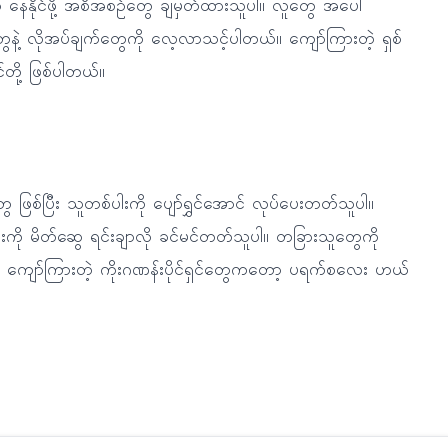
ာ နေနိုင်ဖို့ အစီအစဉ်တွေ ချမှတ်ထားသူပါ။ လူတွေ အပေါ်
နဲ့ လိုအပ်ချက်တွေကို လေ့လာသင့်ပါတယ်။ ကျော်ကြားတဲ့ ရှစ်
်တို့ ဖြစ်ပါတယ်။
ဖြစ်ပြီး သူတစ်ပါးကို ပျော်ရွှင်အောင် လုပ်ပေးတတ်သူပါ။
ုံးကို မိတ်ဆွေ ရင်းချာလို ခင်မင်တတ်သူပါ။ တခြားသူတွေကို
်။ ကျော်ကြားတဲ့ ကိုးဂဏန်းပိုင်ရှင်တွေကတော့ ပရက်စလေး ဟယ်