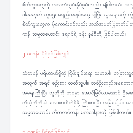
စိတ်ကူးတွေကို အသက်သွင်းနိုင်စွမ်းလည်း ရျိပါတယ်။ အလွ
ဒါမှမဟုတ် သူဌေးအရည်အချင်းတွေ ရျိပြီး လူအများကို လှုံဆေ
စိတ်ကူးတွေက ပိုကောင်းရင်လည်း အသိအမှတ်ပြုတတ်ပါတယ်
ကန် သမ္မတဟောင်း ရေဂင်ရဲ့ ဇနီး နန်စီတို့ ဖြစ်ပါတယ်။
၂ ဂဏန်း ပိုင်ရှင်ဖြစ်လျှင်
သံတမန် ပရိယာယ်ရှိတဲ့ ငြိမ်းချမ်းရေး သမားပါ။ တခြားသူတ
အတွက် အရင် စဉ်းစား တတ်သူပါ။ တစ်ဦးတည်းနေရတာကို မက
အရေးကြီးပြီး သူတို့ကို ဘဝမှာ အောင်မြင်လာအောင် ဦးဆောင်
ကိုယ့်ကိုကိုယ် လေးစားစိတ်ရှိဖို့ ကြိုးစားပြီး အမြဲပေါ့
သမ္မတဟောင်း ဘီကလင်တန်၊ မက်ဒေါနားတို့ ဖြစ်ပါတယ်။
၃ ဂဏန်း ပိုင်ရှင်ဖြစ်လျှင်