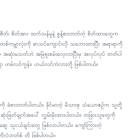
တဲ့စိတ်၊ စိတ်အား ထက်သန်မှုနဲ့ စွန့်စားတတ်တဲ့ စိတ်ထားတွေက
တစ်ကမ္ဘာလုံးကို စာသင်ကျောင်းလို သဘောထားပြီး အရာရာကို
 အဆုံးမသတ်ဘဲ အမြဲစူးစမ်းလေ့လာပြီးမှ အလုပ်လုပ် တတ်ပါ
ရာ ဟမ်လင်ကွန်း၊ ဟယ်လင်ကဲလားတို့ ဖြစ်ပါတယ်။
ကို ခံစားတတ်ပါတယ်။ ခိုင်မာတဲ့ မိသားစု သံယောဇဉ်က သူတို့
ု့ ဆုံးဖြတ်ချက်အပေါ် လွှမ်းမိုးထားပါတယ်။ တခြားသူတွေကို
တ်ဆွေ သူငယ်ချင်းတွေ ဖြစ်လာပါတယ်။ ကျော်ကြားတဲ့
 ကိုလံဘတ်စ် တို့ ဖြစ်ပါတယ်။