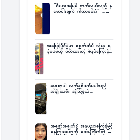
”စီးပွားအမြန် တက်လွယ်သည့် န
မောငါးချက် ဂါထာတော်” ……
အပြေးပြိုင်ပွဲမှာ ရွှေတံဆိပ် သုံးခု ရ
ခဲ့ပေမယ့် ဝတ်ထားတဲ့ ဖိနပ်ကြောင့်
တစ်ကမ္ဘာလုံးက အံ့အားသင့်ခဲ့ရတဲ့
အဖြစ်မှန်
မွေးရာပါ လက်နှစ်ဖက်မပါသည့်
အမျိုးသမီး အံ့သြဖွယ်
လေယာဉ်မောင်းလိုင်စင်ရရှိ
အဖော်အချွတ်နဲ့ အနုပညာကြေးမြင့်
နေကြသူတွေကို ဝေဖန်လိုက်တဲ့ သ
င်္ဇာမြင့်မိုရ်