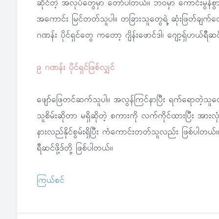
ဆိုင်တဲ့ အလုပ်တွေမှာ တော်ပါတယ်။ ဘဝမှာ ကောင်းမွန်စွ
အကောင်း မြင်တတ်သူပါ။ တခြားသူတွေရဲ့ ဆုံးဖြတ်ချက်တွေ
ဂဏန်း ပိုင်ရှင်တွေ ကတော့ ဂျိန်းဖောင်ဒါ၊ ဂျော့ရှ်ဟယ်ရီဆင
၉ ဂဏန်း ပိုင်ရှင်ဖြစ်လျှင်
ဖျော်ဖြေတင်ဆက်သူပါ။ အလွန်ကြင်နာပြီး ရက်ရောတဲ့သူတွေ 
သူစိမ်းဆိုတာ မရှိဆိုတဲ့ စကားကို လက်ကိုင်ထားပြီး အားလ
နားလည်နိုင်စွမ်းရှိပြီး ကံကောင်းတတ်သူလည်း ဖြစ်ပါတယ
ရီဆင်ဖို့ဒ်တို့ ဖြစ်ပါတယ်။
ကြယ်စင်