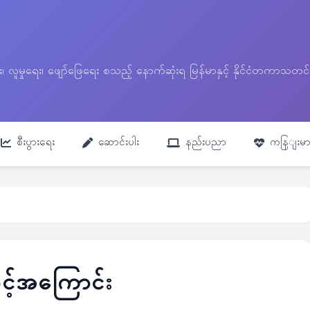
ေး၊ လူမှုရေး၊ ဖျော်ဖြေရေး စသည့် နောက်ဆုံးရ မြန်မာနှင့် နိုင်ငံတကာ
စီးပွားရေး
ဆောင်းပါး
နည်းပညာ
ကနြျးမာ
င့်အကြောင်း