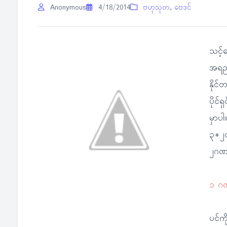
Anonymous
4/18/2014
ဗဟုသုတ
,
ဗေဒင်
သင့်
အရည်အ
နိုင
ပိုင်
မှာပ
၃+၂၀
၂ဂဏန
၁ ဂဏန
ပင်ကိ