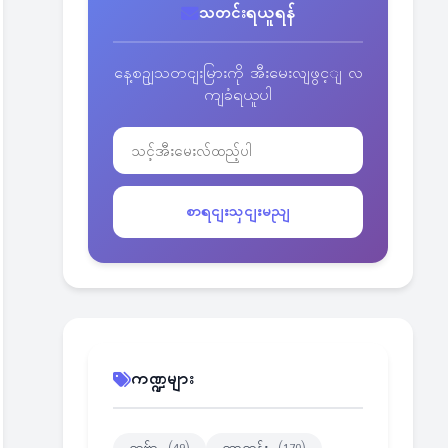
သတင်းရယူရန်
နေ့စဥျသတငျးမြားကို အီးမေးလျဖွင့ျ လ
ကျခံရယူပါ
စာရငျးသှငျးမညျ
ကဏ္ဍများ