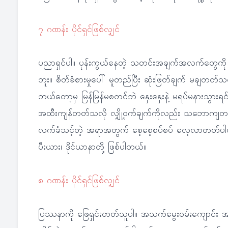
၇ ဂဏန်း ပိုင်ရှင်ဖြစ်လျှင်
ပညာရှင်ပါ။ ပုန်းကွယ်နေတဲ့ သတင်းအချက်အလက်တွေကို ရှ
ဘူး။ စိတ်ခံစားမှုပေါ် မူတည်ပြီး ဆုံးဖြတ်ချက် မချတတ်
ဘယ်တော့မှ မြန်မြန်မစတင်ဘဲ နှေးနှေးနဲ့ မရပ်မနားသွားရင
အထီးကျန်တတ်သလို လျှို့ဝှက်ချက်ကိုလည်း သဘောကျတတ်ပါတ
လက်ခံသင့်တဲ့ အရာအတွက် စေ့စေ့စပ်စပ် လေ့လာတတ်ပါတယ်။
ပီးယား၊ ဒိုင်ယာနာတို့ ဖြစ်ပါတယ်။
၈ ဂဏန်း ပိုင်ရှင်ဖြစ်လျှင်
ပြဿနာကို ဖြေရှင်းတတ်သူပါ။ အသက်မွေးဝမ်းကျောင်း အလုပ