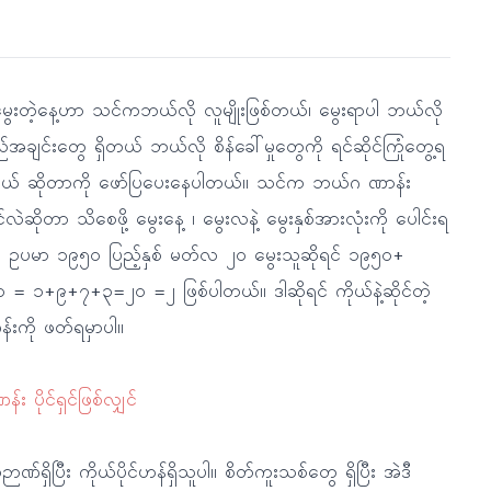
မွေးတဲ့နေ့ဟာ သင်ကဘယ်လို လူမျိုးဖြစ်တယ်၊ မွေးရာပါ ဘယ်လို
ချင်းတွေ ရှိတယ် ဘယ်လို စိန်ခေါ်မှုတွေကို ရင်ဆိုင်ကြုံတွေ့ရ
်တယ် ဆိုတာကို ဖော်ပြပေးနေပါတယ်။ သင်က ဘယ်ဂ ဏာန်း
ရှင်လဲဆိုတာ သိစေဖို့ မွေးနေ့ ၊ မွေးလနဲ့ မွေးနှစ်အားလုံးကို ပေါင်းရ
ါ။ ဥပမာ ၁၉၅၀ ပြည့်နှစ် မတ်လ ၂၀ မွေးသူဆိုရင် ၁၉၅၀+
 = ၁+၉+၇+၃=၂၀ =၂ ဖြစ်ပါတယ်။ ဒါဆိုရင် ကိုယ်နဲ့ဆိုင်တဲ့
်းကို ဖတ်ရမှာပါ။
်း ပိုင်ရှင်ဖြစ်လျှင်
ုဉာဏ်ရှိပြီး ကိုယ်ပိုင်ဟန်ရှိသူပါ။ စိတ်ကူးသစ်တွေ ရှိပြီး အဲဒီ