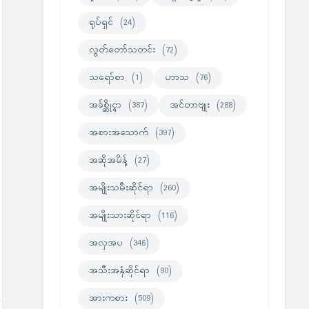
ရုပ်ရှင်
(24)
လွတ်တော်သတင်း
(72)
သရော်စာ
(1)
ဟာသ
(76)
အခ်စ္ဆိုင္ရာ
(387)
အင်တာဗျုး
(288)
အစားအသောက်
(397)
အဆိုအမိန့်
(27)
အမျိုးသမီးဆိုင်ရာ
(260)
အမျိုးသားဆိုင်ရာ
(116)
အလှအပ
(346)
အသီးအနှံဆိုင်ရာ
(90)
အားကစား
(509)