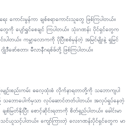
ရေး ကောင်းမွန်ကာ ချစ်စရာကောင်းသူတွေ ဖြစ်ကြပါတယ်။
ကို ပျော်ရွှင်စေချင် ကြပါတယ်။ သုံးဂဏန်း ပိုင်ရှင်တွေက
ပါတယ်။ ကမ္ဘာလောကကို ပိုပြီးစစ်မှန်တဲ့ အမြင်မျိုးနဲ့ ရှုမြင်
ျိုဒီဖော်စတာ၊ မီလာနီဂရစ်ဖ်တို့ ဖြစ်ကြပါတယ်။
်းမျဉ်းစည်းကမ်း ဓလေ့ထုံးစံ လိုက်နာရတာတို့ကို သဘောကျပါ
် သဘောပေါက်မှသာ လုပ်ဆောင်တတ်ပါတယ်။ အလုပ်ရှုပ်နေတဲ့
မြတ်နိုးပြီး စောင့်ဆိုင်းရတာကို စိတ်ရှည်ပါတယ်။ ခေါင်းမာ
့ သင်ယူသင့်ပါတယ်။ ကျော်ကြားတဲ့ လေးဂဏန်းပိုင်ရှင်တွေက မာ