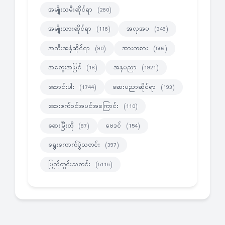
အမျိုးသမီးဆိုင်ရာ
(260)
အမျိုးသားဆိုင်ရာ
အလှအပ
(116)
(346)
အသီးအနှံဆိုင်ရာ
အားကစား
(90)
(509)
အတွေးအမြင်
အနုပညာ
(18)
(1921)
ဆောင်းပါး
ဆေးပညာဆိုင်ရာ
(1744)
(193)
ဆေးဖက်ဝင်အပင်အကြောင်း
(110)
ဆေးမြီးတို
ဗေဒင်
(87)
(154)
ရွေးကောက်ပွဲသတင်း
(397)
ပြည်တွင်းသတင်း
(5116)