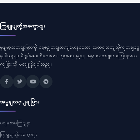
ကြှနျုပျတို့အကွောငျး
မွနျမာ့သတငျးမြားကို နေ့စဥျတငျဆကျပေးနသေော သတငျးဝဘျဆိုကျတဈခုဖွ
ဈပါသညျ။ နိုငျငံရေး၊ စီးပှားရေး၊ လူမှုရေး နှင့ျ အခွားသတငျးအခကြျအလ
ကျမြားကို ဖတျရှုနိုငျပါသညျ။
အမွနျလင့ျချမြား
ပငျမစာမကြျနှာ
ကြှနျုပျတို့အကွောငျး