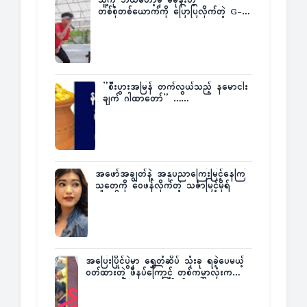
သူ့ကို ဘယ်တော့မှ မမုန်းတဲ့
တစ်စုံတစ်ယောက်ကို ပြောပြလိုက်တဲ့ G-
Fatt
”စီးပွားအမြန် တက်လွယ်သည့် နမောငါး
ချက် ဂါထာတော်” ……
အဖော်အချွတ်နဲ့ အနုပညာကြေးမြင့်နေကြ
သူတွေကို ဝေဖန်လိုက်တဲ့ သင်္ဇာမြင့်မိုရ်
အပြေးပြိုင်ပွဲမှာ ရွှေတံဆိပ် သုံးခု ရခဲ့ပေမယ့်
ဝတ်ထားတဲ့ ဖိနပ်ကြောင့် တစ်ကမ္ဘာလုံးက
အံ့အားသင့်ခဲ့ရတဲ့ အဖြစ်မှန်