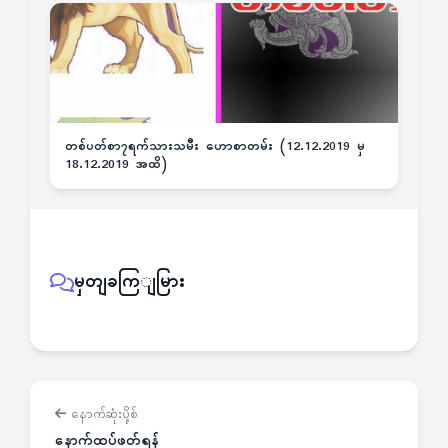
တစ်ပတ်စာ၇ရက်သားသမီး ဟောစာတမ်း (12.12.2019 မှ
18.12.2019 အထိ)
မှတျခကြျမြား
နောက်ဆုံးပို့စ်
နောက်ထပ်ဖတ်ရန်