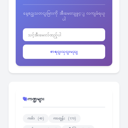
နေ့စဥျသတငျးမြားကို အီးမေးလျဖွင့ျ လကျခံရယူ
ပါ
စာရငျးသှငျးမညျ
ကဏ္ဍများ
ကဗ်ာ
ကာတွန်း
(49)
(170)