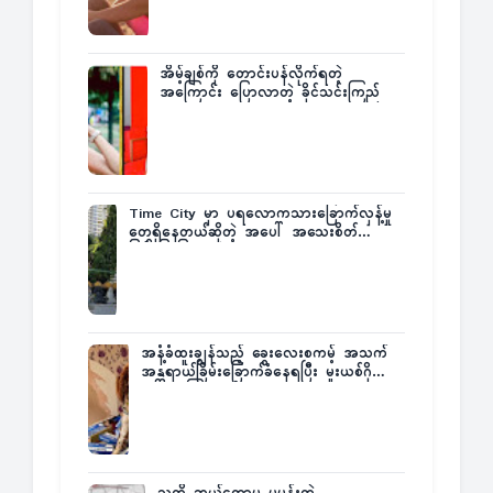
အိမ့်ချစ်ကို တောင်းပန်လိုက်ရတဲ့
အကြောင်း ပြောလာတဲ့ ခိုင်သင်းကြည်
Time City မှာ ပရလောကသားခြောက်လှန့်မှု
တွေရှိနေတယ်ဆိုတဲ့ အပေါ် အသေးစိတ်
ပြန်ပြောပြလာတဲ့ Times City Project
Director ဦးမြတ်မင်း
အနံ့ခံထူးချွန်သည့် ခွေးလေးစကမ့် အသက်
အန္တရာယ်ခြိမ်းခြောက်ခံနေရပြီး မူးယစ်ဂိုဏ်း
က ဆုကြေးထုတ်ထား