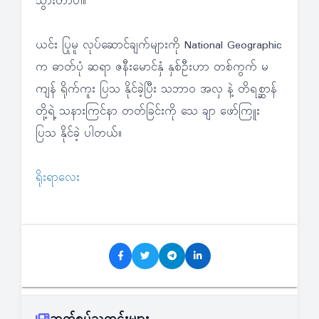
သွားတာပါ။
ယင်း ပြုမူ လုပ်ဆောင်ချက်များကို National Geographic
က ဓာတ်ပုံ ဆရာ ဇနီးမောင်နှံ နှစ်ဦးဟာ တစ်ကွက် မ
ကျန် ရိုက်ကူး ပြသ နိုင်ခဲ့ပြီး သဘာဝ အလှ နဲ့ တိရစ္ဆာန်
တို့ရဲ့ သနားကြင်နာ တတ်ခြင်းကို သေ ချာ ဖော်ကြူး
ပြသ နိုင်ခဲ့ ပါတယ်။
ရိုးရာလေး