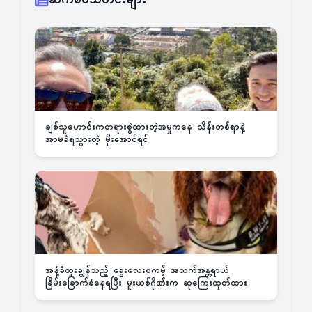
ဆက်စပ်သတင်းများ
ချစ်သူဟောင်းကတရားစွဲထားတဲ့အမှုကနေ သိန်းတစ်ရာနဲ့
အာမခံရသွားတဲ့ မိုးအောင်ရင်
အနံ့ခံထူးချွန်သည့် ခွေးလေးစကမ့် အသက်အန္တရာယ်
ခြိမ်းခြောက်ခံနေရပြီး မူးယစ်ဂိုဏ်းက ဆုကြေးထုတ်ထား