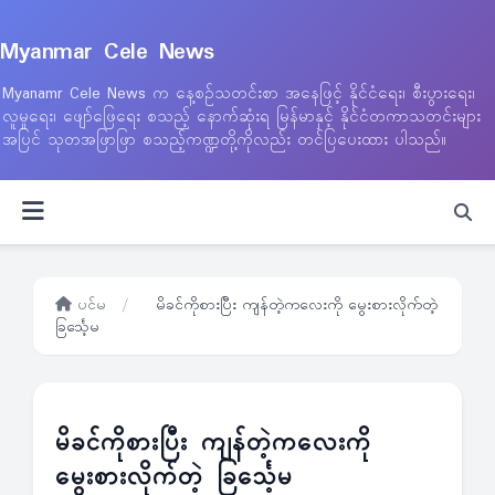
Myanmar Cele News
Myanamr Cele News က နေ့စဉ်သတင်းစာ အနေဖြင့် နိုင်ငံရေး၊ စီးပွားရေး၊
လူမှုရေး၊ ဖျော်ဖြေရေး စသည့် နောက်ဆုံးရ မြန်မာနှင့် နိုင်ငံတကာသတင်းများ
အပြင် သုတအဖြာဖြာ စသည့်ကဏ္ဍတို့ကိုလည်း တင်ပြပေးထား ပါသည်။
ပင်မ
/
မိခင်ကိုစားပြီး ကျန်တဲ့ကလေးကို မွေးစားလိုက်တဲ့
ခြင်္သေ့မ
မိခင်ကိုစားပြီး ကျန်တဲ့ကလေးကို
မွေးစားလိုက်တဲ့ ခြင်္သေ့မ