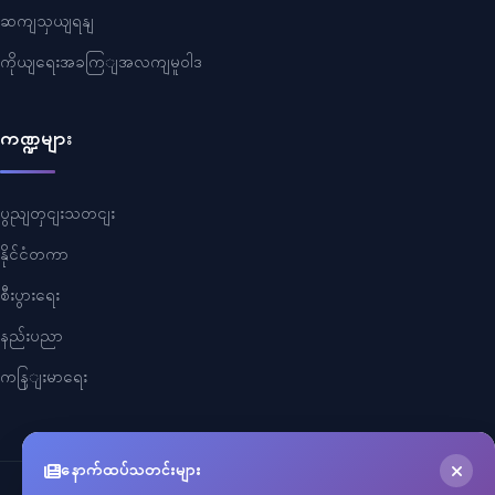
ဆကျသှယျရနျ
ကိုယျရေးအခကြျအလကျမူဝါဒ
ကဏ္ဍများ
ပွညျတှငျးသတငျး
နိုင်ငံတကာ
စီးပွားရေး
နည်းပညာ
ကနြျးမာရေး
နောက်ထပ်သတင်းများ