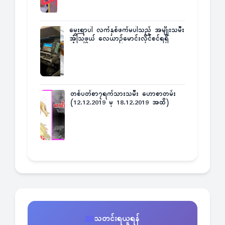
မွေးရာပါ လက်နှစ်ဖက်မပါသည့် အမျိုးသမီး
အံ့သြဖွယ် လေယာဉ်မောင်းလိုင်စင်ရရှိ
တစ်ပတ်စာ၇ရက်သားသမီး ဟောစာတမ်း
(12.12.2019 မှ 18.12.2019 အထိ)
သတင်းရယူရန်