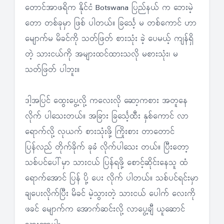
တောင်အာဖရိက နိုင်ငံ Botswana ပြည်နယ် က ဘေးမဲ့
တော တစ်ခုမှာ ဖြစ် ပါတယ်။ ခြင်္သေ့ မ တစ်ကောင် ဟာ
မျောက်မ မိခင်ကို သတ်ဖြတ် စားသုံး ခဲ့ ပေမယ့် ကျန်ရှိ
တဲ့ သားငယ်ကို အများထင်ထားသလို မစားသုံး၊ မ
သတ်ဖြတ် ပါဘူး။
ဒါ့အပြင် ထွေးပွေ့လို့ ကလေးလို ဆော့ကစား အတူနေ
လိုက် ပါသေးတယ်။ အခြား ခြင်္သေ့ထီး နှစ်ကောင် လာ
ရောက်လို့ လုယက် စားသုံးဖို့ ကြိုးစား တာတောင်
ပြန်လည် တိုက်ခိုက် ခုခံ လိုက်ပါသေး တယ်။ ပြီးတော့
သစ်ပင်ပေါ်မှာ သားငယ် ပြန်ရဖို့ စောင့်ဆိုင်းနေသူ ထံ
ရောက်အောင် ပြန် ပို့ ပေး လိုက် ပါတယ်။ သစ်ပင်ရင်းမှာ
ချပေးလိုက်ပြီး မိခင် မဲ့သွားတဲ့ သားငယ် ပေါက် လေးကို
ဖခင် မျောက်က အောက်ဆင်းလို့ လာပွေ့ချီ ယူဆောင်