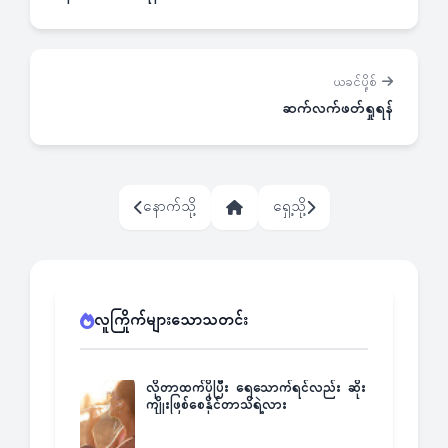
ယခင်ပို့စ်
ဆက်လက်ဖတ်ရှုရန်
နောက်သို့
ရှေ့သို့
လူကြိုက်များသောသတင်း
လိုတာထက်ပိုပြီး ရေသောက်ရင်လည်း ဆိုး
ကျိုးဖြစ်စေနိုင်တာသိရဲ့လား