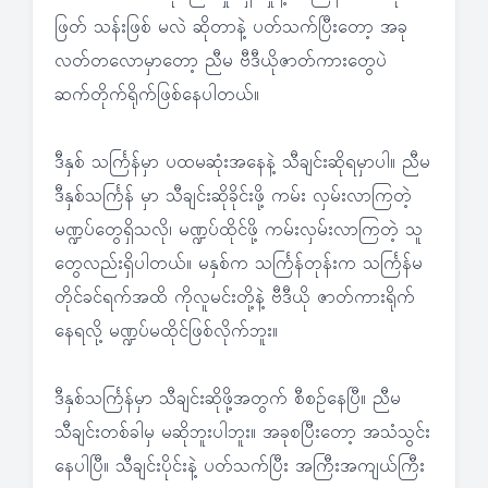
ဖြတ် သန်းဖြစ် မလဲ ဆိုတာနဲ့ ပတ်သက်ပြီးတော့ အခု
လတ်တလောမှာတော့ ညီမ ဗီဒီယိုဇာတ်ကားတွေပဲ
ဆက်တိုက်ရိုက်ဖြစ်နေပါတယ်။
ဒီနှစ် သင်္ကြန်မှာ ပထမဆုံးအနေနဲ့ သီချင်းဆိုရမှာပါ။ ညီမ
ဒီနှစ်သင်္ကြန် မှာ သီချင်းဆိုခိုင်းဖို့ ကမ်း လှမ်းလာကြတဲ့
မဏ္ဍပ်တွေရှိသလို၊ မဏ္ဍပ်ထိုင်ဖို့ ကမ်းလှမ်းလာကြတဲ့ သူ
တွေလည်းရှိပါတယ်။ မနှစ်က သင်္ကြန်တုန်းက သင်္ကြန်မ
တိုင်ခင်ရက်အထိ ကိုလူမင်းတို့နဲ့ ဗီဒီယို ဇာတ်ကားရိုက်
နေရလို့ မဏ္ဍပ်မထိုင်ဖြစ်လိုက်ဘူး။
ဒီနှစ်သင်္ကြန်မှာ သီချင်းဆိုဖို့အတွက် စီစဉ်နေပြီ။ ညီမ
သီချင်းတစ်ခါမှ မဆိုဘူးပါဘူး။ အခုစပြီးတော့ အသံသွင်း
နေပါပြီ။ သီချင်းပိုင်းနဲ့ ပတ်သက်ပြီး အကြီးအကျယ်ကြီး