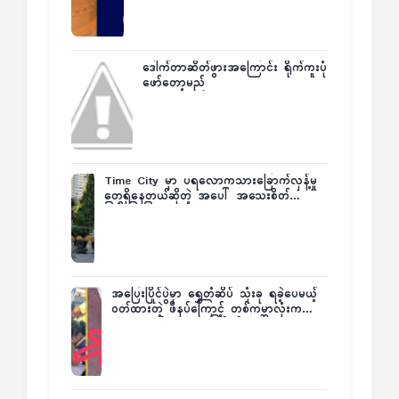
ဒေါက်တာဆိတ်ဖွားအကြောင်း ရိုက်ကူးပုံ
ဖော်တော့မည်
Time City မှာ ပရလောကသားခြောက်လှန့်မှု
တွေရှိနေတယ်ဆိုတဲ့ အပေါ် အသေးစိတ်
ပြန်ပြောပြလာတဲ့ Times City Project
Director ဦးမြတ်မင်း
အပြေးပြိုင်ပွဲမှာ ရွှေတံဆိပ် သုံးခု ရခဲ့ပေမယ့်
ဝတ်ထားတဲ့ ဖိနပ်ကြောင့် တစ်ကမ္ဘာလုံးက
အံ့အားသင့်ခဲ့ရတဲ့ အဖြစ်မှန်