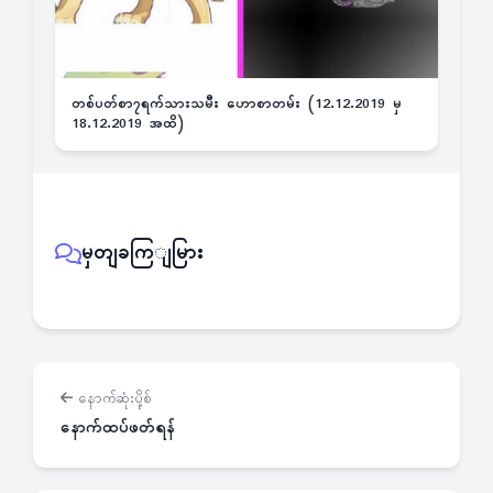
တစ်ပတ်စာ၇ရက်သားသမီး ဟောစာတမ်း (12.12.2019 မှ
18.12.2019 အထိ)
မှတျခကြျမြား
နောက်ဆုံးပို့စ်
နောက်ထပ်ဖတ်ရန်