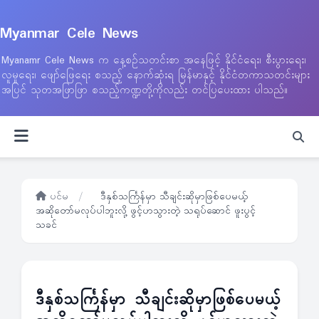
Myanmar Cele News
Myanamr Cele News က နေ့စဉ်သတင်းစာ အနေဖြင့် နိုင်ငံရေး၊ စီးပွားရေး၊
လူမှုရေး၊ ဖျော်ဖြေရေး စသည့် နောက်ဆုံးရ မြန်မာနှင့် နိုင်ငံတကာသတင်းများ
အပြင် သုတအဖြာဖြာ စသည့်ကဏ္ဍတို့ကိုလည်း တင်ပြပေးထား ပါသည်။
ပင်မ
/
ဒီနှစ်သင်္ကြန်မှာ သီချင်းဆိုမှာဖြစ်ပေမယ့်
အဆိုတော်မလုပ်ပါဘူးလို့ ဖွင့်ဟသွားတဲ့ သရုပ်ဆောင် ဖူးပွင့်
သခင်
ဒီနှစ်သင်္ကြန်မှာ သီချင်းဆိုမှာဖြစ်ပေမယ့်