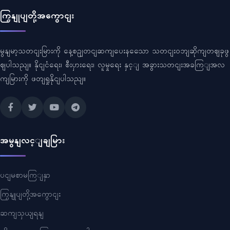
ကြှနျုပျတို့အကွောငျး
မွနျမာ့သတငျးမြားကို နေ့စဥျတငျဆကျပေးနသေော သတငျးဝဘျဆိုကျတဈခုဖွ
ဈပါသညျ။ နိုငျငံရေး၊ စီးပှားရေး၊ လူမှုရေး နှင့ျ အခွားသတငျးအခကြျအလ
ကျမြားကို ဖတျရှုနိုငျပါသညျ။
အမွနျလင့ျချမြား
ပငျမစာမကြျနှာ
ကြှနျုပျတို့အကွောငျး
ဆကျသှယျရနျ