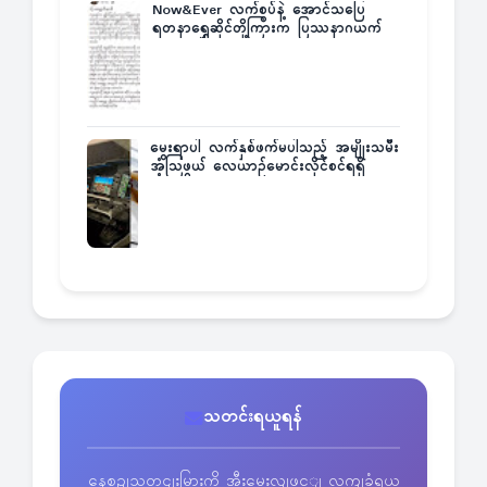
Now&Ever လက်စွပ်နဲ့ အောင်သပြေ
ရတနာရွှေဆိုင်တို့ကြားက ပြဿနာဂယက်
မွေးရာပါ လက်နှစ်ဖက်မပါသည့် အမျိုးသမီး
အံ့သြဖွယ် လေယာဉ်မောင်းလိုင်စင်ရရှိ
သတင်းရယူရန်
နေ့စဥျသတငျးမြားကို အီးမေးလျဖွင့ျ လကျခံရယူ