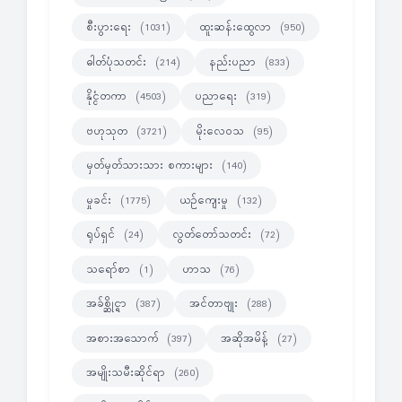
စီးပွားရေး
ထူးဆန်းထွေလာ
(1031)
(950)
ဓါတ်ပုံသတင်း
နည်းပညာ
(214)
(833)
နိုင္ငံတကာ
ပညာရေး
(4503)
(319)
ဗဟုသုတ
မိုးလေဝသ
(3721)
(95)
မှတ်မှတ်သားသား စကားများ
(140)
မှုခင်း
ယဉ်ကျေးမှု
(1775)
(132)
ရုပ်ရှင်
လွတ်တော်သတင်း
(24)
(72)
သရော်စာ
ဟာသ
(1)
(76)
အခ်စ္ဆိုင္ရာ
အင်တာဗျုး
(387)
(288)
အစားအသောက်
အဆိုအမိန့်
(397)
(27)
အမျိုးသမီးဆိုင်ရာ
(260)