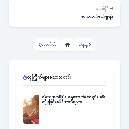
ယခင်ပို့စ်
ဆက်လက်ဖတ်ရှုရန်
နောက်သို့
ရှေ့သို့
လူကြိုက်များသောသတင်း
လိုတာထက်ပိုပြီး ရေသောက်ရင်လည်း ဆိုး
ကျိုးဖြစ်စေနိုင်တာသိရဲ့လား