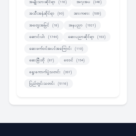
အမျိုးသားဆိုင်ရာ
အလှအပ
(116)
(346)
အသီးအနှံဆိုင်ရာ
အားကစား
(90)
(509)
အတွေးအမြင်
အနုပညာ
(18)
(1921)
ဆောင်းပါး
ဆေးပညာဆိုင်ရာ
(1744)
(193)
ဆေးဖက်ဝင်အပင်အကြောင်း
(110)
ဆေးမြီးတို
ဗေဒင်
(87)
(154)
ရွေးကောက်ပွဲသတင်း
(397)
ပြည်တွင်းသတင်း
(5116)