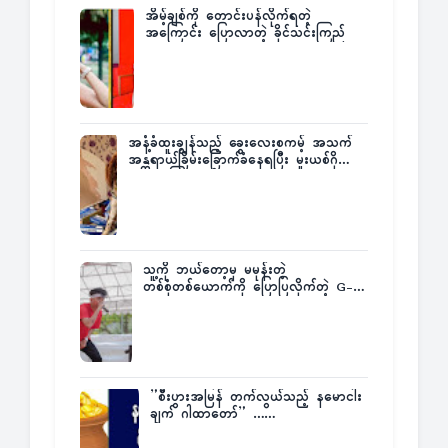
အိမ့်ချစ်ကို တောင်းပန်လိုက်ရတဲ့
အကြောင်း ပြောလာတဲ့ ခိုင်သင်းကြည်
အနံ့ခံထူးချွန်သည့် ခွေးလေးစကမ့် အသက်
အန္တရာယ်ခြိမ်းခြောက်ခံနေရပြီး မူးယစ်ဂိုဏ်း
က ဆုကြေးထုတ်ထား
သူ့ကို ဘယ်တော့မှ မမုန်းတဲ့
တစ်စုံတစ်ယောက်ကို ပြောပြလိုက်တဲ့ G-
Fatt
”စီးပွားအမြန် တက်လွယ်သည့် နမောငါး
ချက် ဂါထာတော်” ……