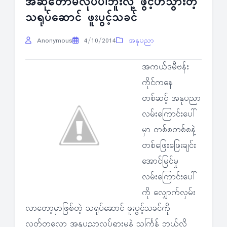
အဆိုတော်မလုပ်ပါဘူးလို့ ဖွင့်ဟသွားတဲ့
သရုပ်ဆောင် ဖူးပွင့်သခင်
Anonymous
4/10/2014
အနုပညာ
အကယ်ဒမီဗန်း
ကိုင်ကနေ
တစ်ဆင့် အနုပညာ
လမ်းကြောင်းပေါ်
မှာ တစ်စတစ်စနဲ့
တစ်ဖြေးဖြေးချင်း
အောင်မြင်မှု
လမ်းကြောင်းပေါ်
ကို လျှောက်လှမ်း
လာတော့မှာဖြစ်တဲ့ သရုပ်ဆောင် ဖူးပွင့်သခင်ကို
လတ်တလော အနုပညာလှုပ်ရှားမှုနဲ့ သင်္ကြန် ဘယ်လို