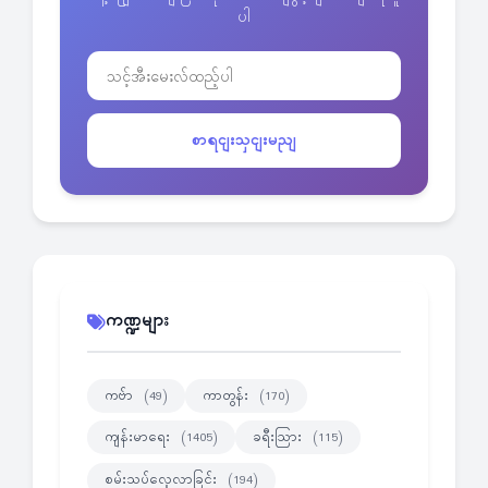
ပါ
စာရငျးသှငျးမညျ
ကဏ္ဍများ
ကဗ်ာ
ကာတွန်း
(49)
(170)
ကျန်းမာရေး
ခရီးသြား
(1405)
(115)
စမ်းသပ်လေ့လာခြင်း
(194)