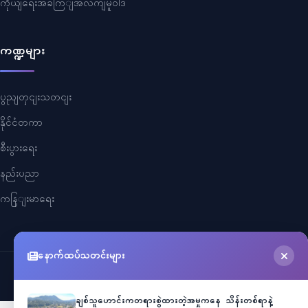
ကိုယျရေးအခကြျအလကျမူဝါဒ
ကဏ္ဍများ
ပွညျတှငျးသတငျး
နိုင်ငံတကာ
စီးပွားရေး
နည်းပညာ
ကနြျးမာရေး
နောက်ထပ်သတင်းများ
©
2026
Myanmar Cele News
. All Rights Reserved.
ချစ်သူဟောင်းကတရားစွဲထားတဲ့အမှုကနေ သိန်းတစ်ရာနဲ့