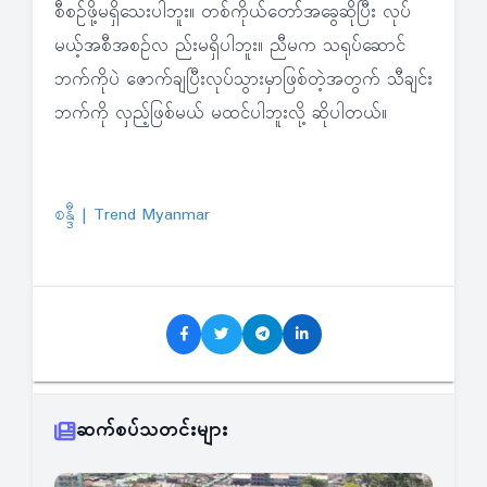
စီစဉ်ဖို့မရှိသေးပါဘူး။ တစ်ကိုယ်တော်အခွေဆိုပြီး လုပ်
မယ့်အစီအစဉ်လ ည်းမရှိပါဘူး။ ညီမက သရုပ်ဆောင်
ဘက်ကိုပဲ ဇောက်ချပြီးလုပ်သွားမှာဖြစ်တဲ့အတွက် သီချင်း
ဘက်ကို လှည့်ဖြစ်မယ် မထင်ပါဘူးလို့ ဆိုပါတယ်။
စန္ဒီ | Trend Myanmar
ဆက်စပ်သတင်းများ