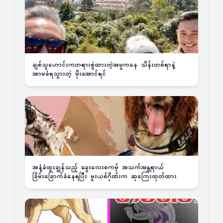
ချစ်သူဟောင်းကတရားစွဲထားတဲ့အမှုကနေ သိန်းတစ်ရာနဲ့
အာမခံရသွားတဲ့ မိုးအောင်ရင်
အနံ့ခံထူးချွန်သည့် ခွေးလေးစကမ့် အသက်အန္တရာယ်
ခြိမ်းခြောက်ခံနေရပြီး မူးယစ်ဂိုဏ်းက ဆုကြေးထုတ်ထား