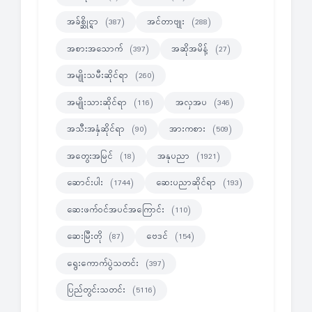
အခ်စ္ဆိုင္ရာ
အင်တာဗျုး
(387)
(288)
အစားအသောက်
အဆိုအမိန့်
(397)
(27)
အမျိုးသမီးဆိုင်ရာ
(260)
အမျိုးသားဆိုင်ရာ
အလှအပ
(116)
(346)
အသီးအနှံဆိုင်ရာ
အားကစား
(90)
(509)
အတွေးအမြင်
အနုပညာ
(18)
(1921)
ဆောင်းပါး
ဆေးပညာဆိုင်ရာ
(1744)
(193)
ဆေးဖက်ဝင်အပင်အကြောင်း
(110)
ဆေးမြီးတို
ဗေဒင်
(87)
(154)
ရွေးကောက်ပွဲသတင်း
(397)
ပြည်တွင်းသတင်း
(5116)