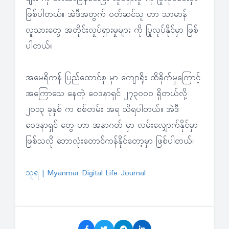
ဖြစ်ပါတယ်။ အဲဒီအတွက် ဝတ်ဆင်သူ ဟာ သာမာန်
လူသားတွေ အတိုင်းလှုပ်ရှားမှုများ ကို ပြုလုပ်နိုင်မှာ ဖြစ်
ပါတယ်။
အမေရိကန် ပြည်ထောင်စု မှာ ကျောရိုး ထိခိုက်မှုကြောင့်
အကြောသေ နေတဲ့ ဝေဒနာရှင် ၂၇၃၀၀၀ ရှိတယ်လို့
၂၀၁၃ ခုနှစ် က စစ်တမ်း အရ သိရပါတယ်။ အဲဒီ
ဝေဒနာရှင် တွေ ဟာ အနာဂတ် မှာ လမ်းလျှောက်နိုင်မှာ
ဖြစ်သလို ဘောလုံးတောင်ကန်နိုင်တော့မှာ ဖြစ်ပါတယ်။
သူရ | Myanmar Digital Life Journal