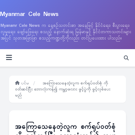
Myanmar Cele News
Myanamr Cele News က နေ့စဉ်သတင်းစာ အနေဖြင့် နိုင်ငံရေး၊ စီးပွားရေး၊
လူမှုရေး၊ ဖျော်ဖြေရေး စသည့် နောက်ဆုံးရ မြန်မာနှင့် နိုင်ငံတကာသတင်းများ
အပြင် သုတအဖြာဖြာ စသည့်ကဏ္ဍတို့ကိုလည်း တင်ပြပေးထား ပါသည်။
ပင်မ
/
အကြောသေနေတဲ့လူက စက်ရုပ်ဝတ်စုံ ကို
ဝတ်ဆင်ပြီး ဘောလုံးကန်၍ ကမ္ဘာ့ဖလား ဖွင့်ပွဲကို ဖွင့်လှစ်ပေး
မည်
အကြောသေနေတဲ့လူက စက်ရုပ်ဝတ်စုံ