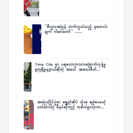
”စီးပွားအမြန် တက်လွယ်သည့် နမောငါး
ချက် ဂါထာတော်” ……
Time City မှာ ပရလောကသားခြောက်လှန့်မှု
တွေရှိနေတယ်ဆိုတဲ့ အပေါ် အသေးစိတ်
ပြန်ပြောပြလာတဲ့ Times City Project
Director ဦးမြတ်မင်း
အပြေးပြိုင်ပွဲမှာ ရွှေတံဆိပ် သုံးခု ရခဲ့ပေမယ့်
ဝတ်ထားတဲ့ ဖိနပ်ကြောင့် တစ်ကမ္ဘာလုံးက
အံ့အားသင့်ခဲ့ရတဲ့ အဖြစ်မှန်