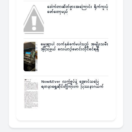
ဒေါက်တာဆိတ်ဖွားအကြောင်း ရိုက်ကူးပုံ
ဖော်တော့မည်
မွေးရာပါ လက်နှစ်ဖက်မပါသည့် အမျိုးသမီး
အံ့သြဖွယ် လေယာဉ်မောင်းလိုင်စင်ရရှိ
Now&Ever လက်စွပ်နဲ့ အောင်သပြေ
ရတနာရွှေဆိုင်တို့ကြားက ပြဿနာဂယက်