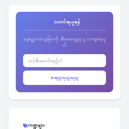
သတင်းရယူရန်
နေ့စဥျသတငျးမြားကို အီးမေးလျဖွင့ျ လကျခံရယူ
ပါ
စာရငျးသှငျးမညျ
ကဏ္ဍများ