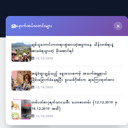
နောက်ထပ်သတင်းများ
©
2026
Myanmar Cele News
. All Rights Reserved.
ချစ်သူဟောင်းကတရားစွဲထားတဲ့အမှုကနေ သိန်းတစ်ရာနဲ့
အာမခံရသွားတဲ့ မိုးအောင်ရင်
12/13/2019
အနံ့ခံထူးချွန်သည့် ခွေးလေးစကမ့် အသက်အန္တရာယ်
ခြိမ်းခြောက်ခံနေရပြီး မူးယစ်ဂိုဏ်းက ဆုကြေးထုတ်ထား
12/13/2019
တစ်ပတ်စာ၇ရက်သားသမီး ဟောစာတမ်း (12.12.2019 မှ
18.12.2019 အထိ)
12/13/2019
Unicode
ဇော်ဂျီ