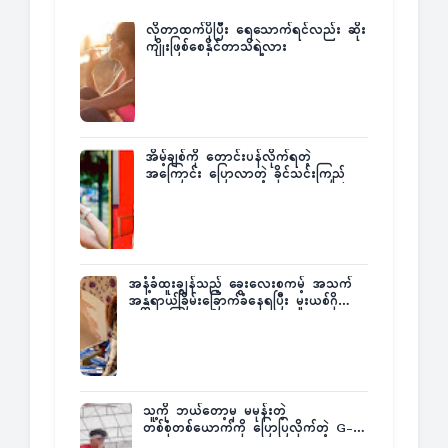
လိုတာထက်ပိုပြီး ရေသောက်ရင်လည်း ဆိုး
ကျိုးဖြစ်စေနိုင်တာသိရဲ့လား
အိမ့်ချစ်ကို တောင်းပန်လိုက်ရတဲ့
အကြောင်း ပြောလာတဲ့ ခိုင်သင်းကြည်
အနံ့ခံထူးချွန်သည့် ခွေးလေးစကမ့် အသက်
အန္တရာယ်ခြိမ်းခြောက်ခံနေရပြီး မူးယစ်ဂိုဏ်း
က ဆုကြေးထုတ်ထား
သူ့ကို ဘယ်တော့မှ မမုန်းတဲ့
တစ်စုံတစ်ယောက်ကို ပြောပြလိုက်တဲ့ G-
Fatt