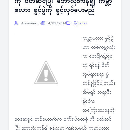
ကို ဝတ်ဆင်ပြီး ဘောလုံးကန်၍ ကမ္ဘာ့
ဖလား ဖွင့်ပွဲကို ဖွင့်လှစ်ပေးမည်
Anonymous
4/09/2014
နိုင္ငံတကာ
ကမ္ဘာ့ဖလား ဖွင့်ပွဲ
ဟာ တစ်ကမ္ဘာလုံး
က စောင့်ကြည့်ရ
တဲ့ ရင်ခုန် စိတ်
လှုပ်ရှားစရာ ပွဲ
တစ်ခုဖြစ်ပါတယ်။
အိမ်ရှင် ဘရာဇီး
နိုင်ငံက
အကြောသေနေတဲ့
ဝေဒနာရှင် တစ်ယောက်က စက်ရုပ်ဝတ်စုံ ကို ဝတ်ဆင်
ပြီး ဘောလုံးကန်၍ ဇွန်လမှာ ကျင်းပမယ့် ကမ္ဘာ့ဖလား