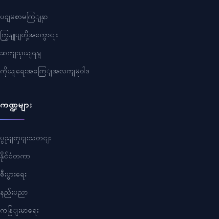
ပငျမစာမကြျနှာ
ကြှနျုပျတို့အကွောငျး
ဆကျသှယျရနျ
ကိုယျရေးအခကြျအလကျမူဝါဒ
ကဏ္ဍများ
ပွညျတှငျးသတငျး
နိုင်ငံတကာ
စီးပွားရေး
နည်းပညာ
ကနြျးမာရေး