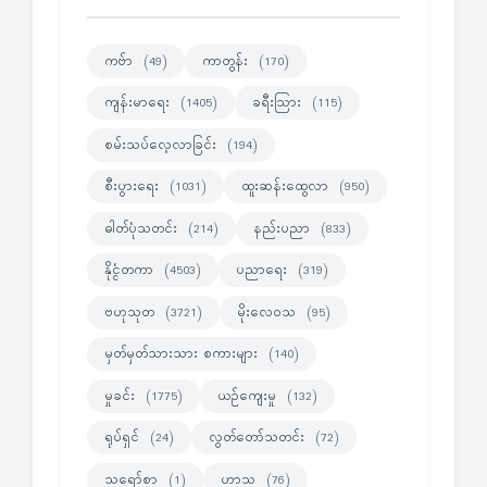
ကဗ်ာ
ကာတွန်း
(49)
(170)
ကျန်းမာရေး
ခရီးသြား
(1405)
(115)
စမ်းသပ်လေ့လာခြင်း
(194)
စီးပွားရေး
ထူးဆန်းထွေလာ
(1031)
(950)
ဓါတ်ပုံသတင်း
နည်းပညာ
(214)
(833)
နိုင္ငံတကာ
ပညာရေး
(4503)
(319)
ဗဟုသုတ
မိုးလေဝသ
(3721)
(95)
မှတ်မှတ်သားသား စကားများ
(140)
မှုခင်း
ယဉ်ကျေးမှု
(1775)
(132)
ရုပ်ရှင်
လွတ်တော်သတင်း
(24)
(72)
သရော်စာ
ဟာသ
(1)
(76)