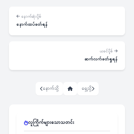
နောက်ဆုံးပို့စ်
နောက်ထပ်ဖတ်ရန်
ယခင်ပို့စ်
ဆက်လက်ဖတ်ရှုရန်
နောက်သို့
ရှေ့သို့
လူကြိုက်များသောသတင်း