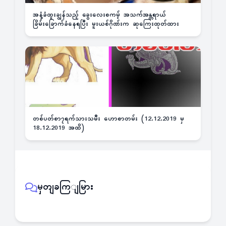
အနံ့ခံထူးချွန်သည့် ခွေးလေးစကမ့် အသက်အန္တရာယ်
ခြိမ်းခြောက်ခံနေရပြီး မူးယစ်ဂိုဏ်းက ဆုကြေးထုတ်ထား
တစ်ပတ်စာ၇ရက်သားသမီး ဟောစာတမ်း (12.12.2019 မှ
18.12.2019 အထိ)
မှတျခကြျမြား