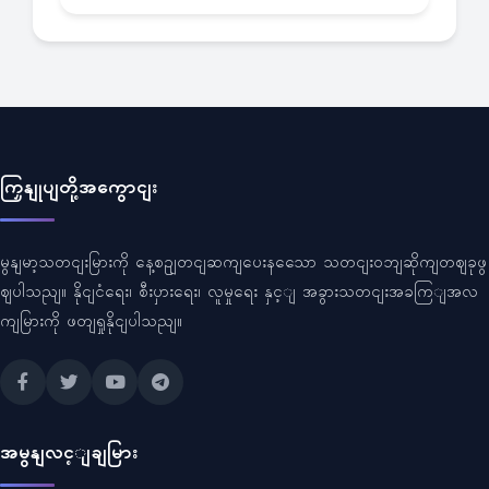
ကြှနျုပျတို့အကွောငျး
မွနျမာ့သတငျးမြားကို နေ့စဥျတငျဆကျပေးနသေော သတငျးဝဘျဆိုကျတဈခုဖွ
ဈပါသညျ။ နိုငျငံရေး၊ စီးပှားရေး၊ လူမှုရေး နှင့ျ အခွားသတငျးအခကြျအလ
ကျမြားကို ဖတျရှုနိုငျပါသညျ။
အမွနျလင့ျချမြား