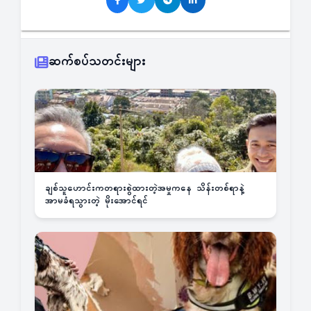
ဆက်စပ်သတင်းများ
ချစ်သူဟောင်းကတရားစွဲထားတဲ့အမှုကနေ သိန်းတစ်ရာနဲ့
အာမခံရသွားတဲ့ မိုးအောင်ရင်