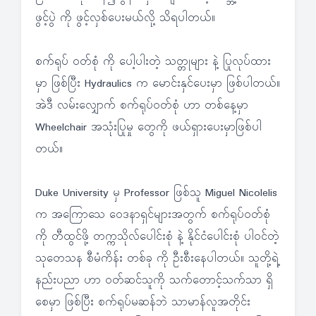
ဖွင့်ပွဲ ကို ဖွင့်လှစ်ပေးမယ်လို့ သိရပါတယ်။
စက်ရုပ် ဝတ်စုံ ကို ပေါ့ပါးတဲ့ သတ္တုများ နဲ့ ပြုလုပ်ထား
မှာ ဖြစ်ပြီး Hydraulics က မောင်းနှင်ပေးမှာ ဖြစ်ပါတယ်။
အဲဒီ လမ်းလျှောက် စက်ရုပ်ဝတ်စုံ ဟာ တစ်နေ့မှာ
Wheelchair အသုံးပြုမှု တွေကို ဖယ်ရှားပေးမှာဖြစ်ပါ
တယ်။
Duke University မှ Professor ဖြစ်သူ Miguel Nicolelis
က အကြောသေ ဝေဒနာရှင်များအတွက် စက်ရုပ်ဝတ်စုံ
ကို တီထွင်ဖို့ တက္ကသိုလ်ပေါင်းစုံ နဲ့ နိုင်ငံပေါင်းစုံ ပါဝင်တဲ့
သုတေသန စီမံကိန်း တစ်ခု ကို ဦးစီးနေပါတယ်။ သူတို့ရဲ့
နည်းပညာ ဟာ ဝတ်ဆင်သူကို သက်တောင့်သက်သာ ရှိ
စေမှာ ဖြစ်ပြီး စက်ရုပ်မဆန်ဘဲ သာမာန်လူအတိုင်း