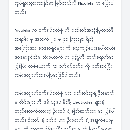
လှုပ်ရှားသွားလာနိုင်မှာ ဖြစ်တယ်လို့ Nicolelis က ပြောပါ
တယ်။
Nicolelis က စက်ရုပ်ဝတ်စုံ ကို ဝတ်ဆင်အသုံးပြုတတ်ဖို့
ဘရာဇီး မှ အသက် ၂၀ မှ ၄၀ ကြားမှာ ရှိတဲ့
အကြောသေ ဝေဒနာရှင်များ ကို လေ့ကျင့်ပေးနေပါတယ်။
ဝေဒနာရှင်ထဲမှ သုံးယောက် က ဖွင့်ပွဲကို တက်ရောက်မှာ
ဖြစ်ပြီး တစ်ယောက် က စက်ရုပ်ဝတ်စုံ ကို ဝတ်ဆင်ပြီး
လမ်းလျှောက်သရုပ်ပြမှာဖြစ်ပါတယ်။
လမ်းလျှောက်စက်ရုပ်ဝတ်စုံ ဟာ ဝတ်ဆင်သူရဲ့ ဦးနှောက်
မှ လှိုင်းများ ကို ဖမ်းယူပေးနိုင်ဖို့ Electrodes များနဲ့
တည်ဆောက်ထားတဲ့ ဦးထုပ် နဲ့ ချိတ်ဆက်ထားမှာ ဖြစ်ပါ
တယ်။ ဦးထုပ် နဲ့ ဝတ်စုံ ဟာ ဦးနှောက် ရဲ့ အချက်ပေးမှု
များ ကို ဘာသာပြန်ပေးပြီး လှုပ်ရှားမှု ကို ပြုလုပ်ပေးမှာ