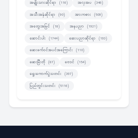
အမျိုးသားဆိုင်ရာ
အလှအပ
(116)
(346)
အသီးအနှံဆိုင်ရာ
အားကစား
(90)
(509)
အတွေးအမြင်
အနုပညာ
(18)
(1921)
ဆောင်းပါး
ဆေးပညာဆိုင်ရာ
(1744)
(193)
ဆေးဖက်ဝင်အပင်အကြောင်း
(110)
ဆေးမြီးတို
ဗေဒင်
(87)
(154)
ရွေးကောက်ပွဲသတင်း
(397)
ပြည်တွင်းသတင်း
(5116)