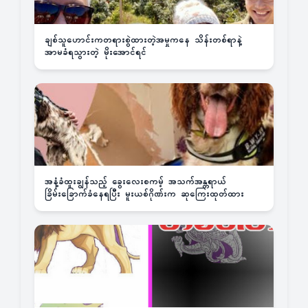
ချစ်သူဟောင်းကတရားစွဲထားတဲ့အမှုကနေ သိန်းတစ်ရာနဲ့
အာမခံရသွားတဲ့ မိုးအောင်ရင်
အနံ့ခံထူးချွန်သည့် ခွေးလေးစကမ့် အသက်အန္တရာယ်
ခြိမ်းခြောက်ခံနေရပြီး မူးယစ်ဂိုဏ်းက ဆုကြေးထုတ်ထား