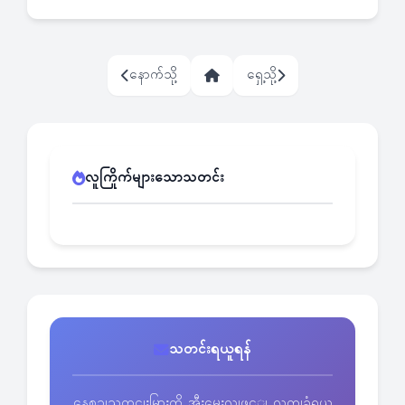
နောက်သို့
ရှေ့သို့
လူကြိုက်များသောသတင်း
သတင်းရယူရန်
နေ့စဥျသတငျးမြားကို အီးမေးလျဖွင့ျ လကျခံရယူ