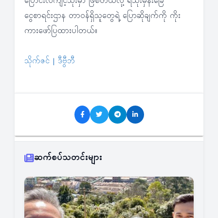
ပြောင်းလဲကျင့်သုံးမှာ ဖြစ်တယ်လို့ ရသုံးမှန်းခြေ
ငွေစာရင်းဌာန တာဝန်ရှိသူတွေရဲ့ ပြောဆိုချက်ကို ကိုး
ကားဖော်ပြထားပါတယ်။
သိုက်ဇင် | ဒီဗွီဘီ
ဆက်စပ်သတင်းများ