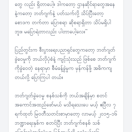
တွေ လည်း ရှိတာပေါ့။ ဒါကတော့ ဌာနဆိုင်ရာတွေအနေ
နဲ့ကတော့ ဘတ်ဂျက်နဲ့ ပတ်သက်လို့ သိပ်ပြီးတော့
စောဒက တက်တာ ပြောစရာ ဆိုစရာရှိတာ သိပ်မရှိပါ
ဘူး။ မပြောရဲတာလည်း ပါတာပေါ့လေ။”
ပြည်တွင်းက စီးပွားရေးပညာရှင်တွေကတော့ ဘတ်ဂျတ်
ခွဲဝေမှုကို ဘယ်လိုပုံစံနဲ့ ကျင့်သုံးသည် ဖြစ်စေ ဘတ်ဂျက်
ကိုခွဲဝေတဲ့ နေရာမှာ စီမံခန့်ခွဲမှုက မှန်ကန်ဖို့ အဓိကကျ
တယ်လို့ ပြောကြပါ တယ်။
ဘတ်ဂျတ်ခွဲဝေမှု စနစ်သစ်ကို ဘယ်အချိန်မှာ စတင်
အကောင်အထည်ဖော်မယ် မသိရသေးပေ မယ့် ဧပြီလ ၇
ရက်ထုတ် မြဝတီသတင်းစာမှာတော့ လာမယ့် ၂၀၁၅-၁၆
ဘဏ္ဍာရေးနှစ်က စတင်ပြီး ဘတ်ဂျက်စနစ် သစ်