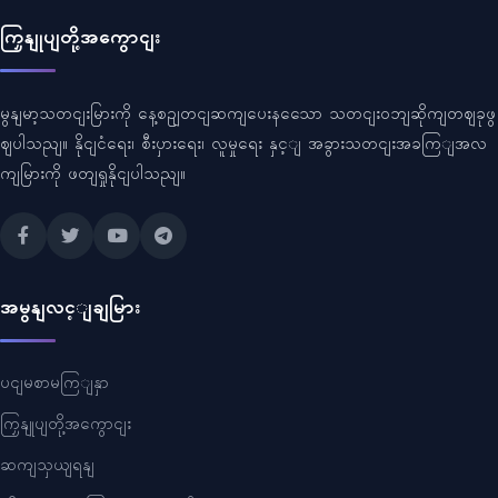
ကြှနျုပျတို့အကွောငျး
မွနျမာ့သတငျးမြားကို နေ့စဥျတငျဆကျပေးနသေော သတငျးဝဘျဆိုကျတဈခုဖွ
ဈပါသညျ။ နိုငျငံရေး၊ စီးပှားရေး၊ လူမှုရေး နှင့ျ အခွားသတငျးအခကြျအလ
ကျမြားကို ဖတျရှုနိုငျပါသညျ။
အမွနျလင့ျချမြား
ပငျမစာမကြျနှာ
ကြှနျုပျတို့အကွောငျး
ဆကျသှယျရနျ