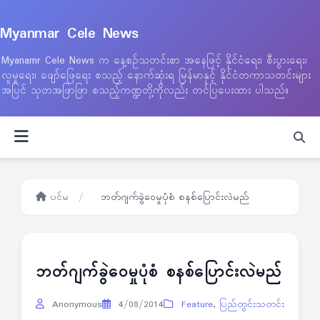
Myanmar Cele News
Myanamr Cele News က နေ့စဉ်သတင်းစာ အနေဖြင့် နိုင်ငံရေး၊ စီးပွားရေး၊
လူမှုရေး၊ ဖျော်ဖြေရေး စသည့် နောက်ဆုံးရ မြန်မာနှင့် နိုင်ငံတကာသတင်းများ
အပြင် သုတအဖြာဖြာ စသည့်ကဏ္ဍတို့ကိုလည်း တင်ပြပေးထား ပါသည်။
ပင်မ
/
ဘတ်ဂျက်ခွဲဝေမှုပုံစံ စနစ်ပြောင်းလဲမည်
ဘတ်ဂျက်ခွဲဝေမှုပုံစံ စနစ်ပြောင်းလဲမည်
Anonymous
4/08/2014
Feature
,
ပြည်တွင်းသတင်း