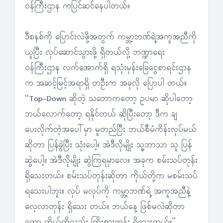
ဝန်ကြီးဌာန ကပြင်ဆင်နေပါတယ်။
ဒီစနစ်ကို ပြောင်းလဲဖို့အတွက် ကမ္ဘာ့ဘဏ်ရဲ့အကူအညီကို
ယူပြီး လုပ်ဆောင်သွားဖို့ ရှိတယ်လို့ ဘဏ္ဍာရေး
ဝန်ကြီးဌာန လက်အောက်ရှိ ရသုံးမှန်းခြေငွေစာရင်းဌာန
က အဆင့်မြင့်အရာရှိ တဦးက အခုလို ပြောပါ တယ်။
“Top-Down ဆိုတဲ့ သဘောကတော့ ဥပမာ ဆိုပါတော့
ဘယ်လောက်တော့ ရနိုင်တယ် ဆိုပြီးတော့ ဒီက ချ
ပေးလိုက်တဲ့အပေါ်မှာ မူတည်ပြီး ဘယ်စီမံကိန်းလုပ်မယ်
ဆိုတာ ပြန်ခွဲပြီး သုံးပေါ့။ အဲဒီလိုမျိုး သူ့ဘာသာ သူ ပြန်
ဆွဲပေါ့။ အဲဒီလိုမျိုး ဆွဲကြရမှာလေ။ အခုက စမ်းသပ်တုန်း
ရှိသေးတယ်။ စမ်းသပ်တုန်းဆိုတာ ကိုယ်တို့က မစမ်းသပ်
ရသေးပါဘူး။ လုပ် မလုပ်ကို ကမ္ဘာ့ဘဏ်ရဲ့ အကူအညီနဲ့
လေ့လာတုန်း ရှိသေး တယ်။ ဘယ်နေ့ ဖြစ်မလဲဆိုတာ
တော့ ကိုယ်တို့လည်း ကြိုးစားတုန်း ရှိသေးတယ်။”