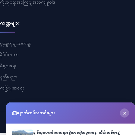
ကိုယျရေးအခကြျအလကျမူဝါဒ
ကဏ္ဍများ
ပွညျတှငျးသတငျး
နိုင်ငံတကာ
စီးပွားရေး
နည်းပညာ
ကနြျးမာရေး
နောက်ထပ်သတင်းများ
©
2026
Myanmar Cele News
. All Rights Reserved.
ချစ်သူဟောင်းကတရားစွဲထားတဲ့အမှုကနေ သိန်းတစ်ရာနဲ့