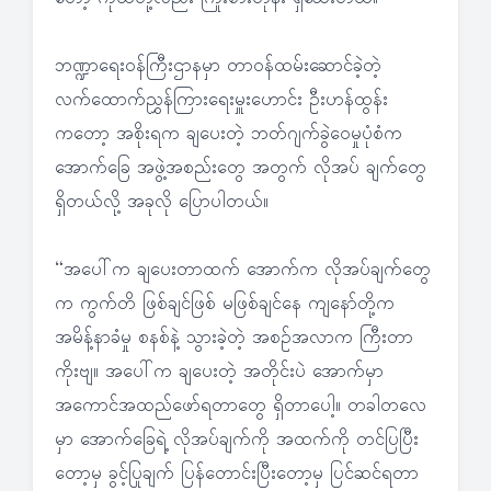
ဘဏ္ဍာရေးဝန်ကြီးဌာနမှာ တာဝန်ထမ်းဆောင်ခဲ့တဲ့
လက်ထောက်ညွှန်ကြားရေးမှူးဟောင်း ဦးဟန်ထွန်း
ကတော့ အစိုးရက ချပေးတဲ့ ဘတ်ဂျက်ခွဲဝေမှုပုံစံက
အောက်ခြေ အဖွဲ့အစည်းတွေ အတွက် လိုအပ် ချက်တွေ
ရှိတယ်လို့ အခုလို ပြောပါတယ်။
“အပေါ်က ချပေးတာထက် အောက်က လိုအပ်ချက်တွေ
က ကွက်တိ ဖြစ်ချင်ဖြစ် မဖြစ်ချင်နေ ကျနော်တို့က
အမိန့်နာခံမှု စနစ်နဲ့ သွားခဲ့တဲ့ အစဉ်အလာက ကြီးတာ
ကိုးဗျ။ အပေါ်က ချပေးတဲ့ အတိုင်းပဲ အောက်မှာ
အကောင်အထည်ဖော်ရတာတွေ ရှိတာပေါ့။ တခါတလေ
မှာ အောက်ခြေရဲ့ လိုအပ်ချက်ကို အထက်ကို တင်ပြပြီး
တော့မှ ခွင့်ပြုချက် ပြန်တောင်းပြီးတော့မှ ပြင်ဆင်ရတာ