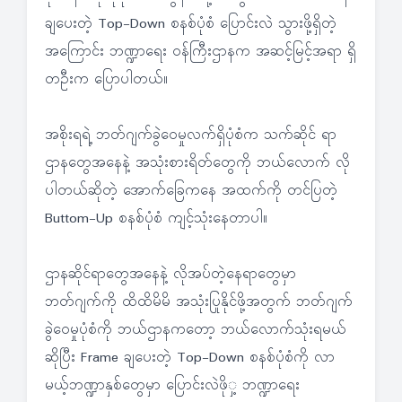
ချပေးတဲ့ Top-Down စနစ်ပုံစံ ပြောင်းလဲ သွားဖို့ရှိတဲ့
အကြောင်း ဘဏ္ဍာရေး ဝန်ကြီးဌာနက အဆင့်မြင့်အရာ ရှိ
တဦးက ပြောပါတယ်။
အစိုးရရဲ့ ဘတ်ဂျက်ခွဲဝေမှုလက်ရှိပုံစံက သက်ဆိုင် ရာ
ဌာနတွေအနေနဲ့ အသုံးစားရိတ်တွေကို ဘယ်လောက် လို
ပါတယ်ဆိုတဲ့ အောက်ခြေကနေ အထက်ကို တင်ပြတဲ့
Buttom-Up စနစ်ပုံစံ ကျင့်သုံးနေတာပါ။
ဌာနဆိုင်ရာတွေအနေနဲ့ လိုအပ်တဲ့နေရာတွေမှာ
ဘတ်ဂျက်ကို ထိထိမိမိ အသုံးပြုနိုင်ဖို့အတွက် ဘတ်ဂျက်
ခွဲဝေမှုပုံစံကို ဘယ်ဌာနကတော့ ဘယ်လောက်သုံးရမယ်
ဆိုပြီး Frame ချပေးတဲ့ Top-Down စနစ်ပုံစံကို လာ
မယ့်ဘဏ္ဍာနှစ်တွေမှာ ပြောင်းလဲဖိုှ့ ဘဏ္ဍာရေး