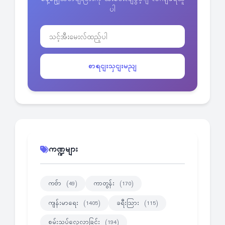
ပါ
စာရငျးသှငျးမညျ
ကဏ္ဍများ
ကဗ်ာ
ကာတွန်း
(49)
(170)
ကျန်းမာရေး
ခရီးသြား
(1405)
(115)
စမ်းသပ်လေ့လာခြင်း
(194)