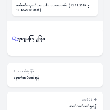
တစ်ပတ်စာ၇ရက်သားသမီး ဟောစာတမ်း (12.12.2019 မှ
18.12.2019 အထိ)
မှတျခကြျမြား
နောက်ဆုံးပို့စ်
နောက်ထပ်ဖတ်ရန်
ယခင်ပို့စ်
ဆက်လက်ဖတ်ရှုရန်