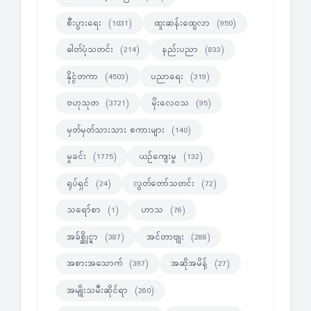
စီးပွားရေး
ထူးဆန်းထွေလာ
(1031)
(950)
ဓါတ်ပုံသတင်း
နည်းပညာ
(214)
(833)
နိုင္ငံတကာ
ပညာရေး
(4503)
(319)
ဗဟုသုတ
မိုးလေဝသ
(3721)
(95)
မှတ်မှတ်သားသား စကားများ
(140)
မှုခင်း
ယဉ်ကျေးမှု
(1775)
(132)
ရုပ်ရှင်
လွတ်တော်သတင်း
(24)
(72)
သရော်စာ
ဟာသ
(1)
(76)
အခ်စ္ဆိုင္ရာ
အင်တာဗျုး
(387)
(288)
အစားအသောက်
အဆိုအမိန့်
(397)
(27)
အမျိုးသမီးဆိုင်ရာ
(260)