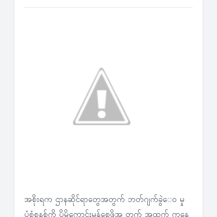
အစိုးရက ဌာနဆိုင်ရာတွေအတွက် ဘတ်ဂျက်ခွဲေ၀ မှု
ပုံစံစနစ်ကို ပိုမိုကောင်းမွန်စေဖို့အ တွက် အထက် ကနေ