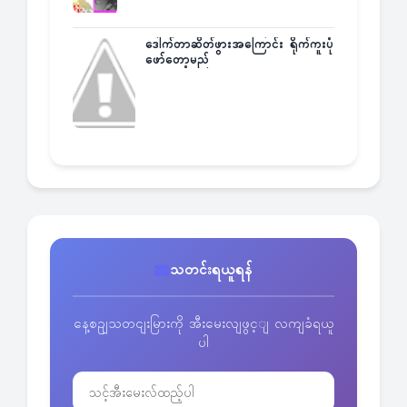
ဒေါက်တာဆိတ်ဖွားအကြောင်း ရိုက်ကူးပုံ
ဖော်တော့မည်
သတင်းရယူရန်
နေ့စဥျသတငျးမြားကို အီးမေးလျဖွင့ျ လကျခံရယူ
ပါ