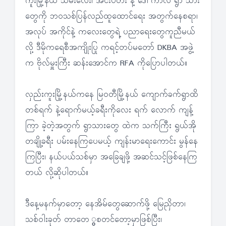
ကူးမြို့နယ် သမီးလေး၊ အင်းပတီး နဲ့ ဒေါ်ကာလီ ရွာ သား
တွေကို ဘဝသစ်ပြန်လည်ထူထောင်ရေး အတွက်နေစရာ၊
အလုပ် အကိုင်နဲ့ ကလေးတွေရဲ့ ပညာရေးတွေကူညီမယ်
လို့ ဒီမိုကရေစီအကျိုးပြု ကရင့်တပ်မတော် DKBA အဖွဲ့
က ဗိုလ်မှူးကြီး ဆန်းအောင်က RFA ကိုပြောပါတယ်။
လှည်းကူးမြို့နယ်ကနေ မြဝတီမြို့နယ် ကျောက်ခက်ရွာထိ
တစ်ရက် နဲ့ရောက်မယ့်ခရီးကိုလေး ရက် လောက် ကျန့်
ကြာ ခဲ့တဲ့အတွက် ရွာသားတွေ ထဲက သက်ကြီး ရွယ်အို
တချို့ခရီး ပမ်းနေကြပေမယ့် ကျန်းမာရေးကောင်း မွန်နေ
ကြပြီး၊ နယ်ပယ်သစ်မှာ အခြေချဖို့ အဆင်သင့်ဖြစ်နေကြ
တယ် လို့ဆိုပါတယ်။
ဒီနေ့မနက်မှာတော့ နေအိမ်တွေဆောက်ဖို့ မြေညှိတာ၊
သစ်ဝါးခုတ် တာတေ ွစတင်တော့မှာဖြစ်ပြီး၊