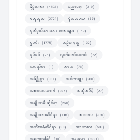
နိုင္ငံတကာ
ပညာရေး
(4503)
(319)
ဗဟုသုတ
မိုးလေဝသ
(3721)
(95)
မှတ်မှတ်သားသား စကားများ
(140)
မှုခင်း
ယဉ်ကျေးမှု
(1775)
(132)
ရုပ်ရှင်
လွတ်တော်သတင်း
(24)
(72)
သရော်စာ
ဟာသ
(1)
(76)
အခ်စ္ဆိုင္ရာ
အင်တာဗျုး
(387)
(288)
အစားအသောက်
အဆိုအမိန့်
(397)
(27)
အမျိုးသမီးဆိုင်ရာ
(260)
အမျိုးသားဆိုင်ရာ
အလှအပ
(116)
(346)
အသီးအနှံဆိုင်ရာ
အားကစား
(90)
(509)
အတွေးအမြင်
အနုပညာ
(18)
(1921)