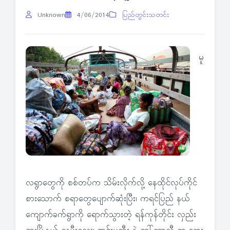
Unknown
4/06/2014
ပြည်တွင်းသတင်း
မူ
လရွာတွေကို စစ်တပ်က သိမ်းလိုက်လို့ နေထိုင်လုပ်ကိုင်
စားသောက် စရာတွေပျောက်ဆုံးပြီး၊ ကရင်ပြည် နယ်
ကျောက်ခက်ရွာကို ရောက်သွားတဲ့ ရန်ကုန်တိုင်း လှည်း