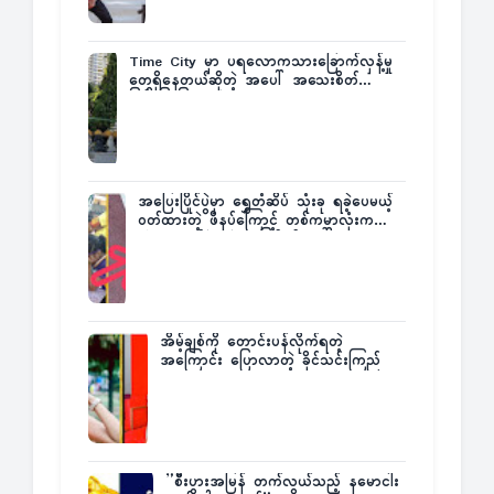
Time City မှာ ပရလောကသားခြောက်လှန့်မှု
တွေရှိနေတယ်ဆိုတဲ့ အပေါ် အသေးစိတ်
ပြန်ပြောပြလာတဲ့ Times City Project
Director ဦးမြတ်မင်း
အပြေးပြိုင်ပွဲမှာ ရွှေတံဆိပ် သုံးခု ရခဲ့ပေမယ့်
ဝတ်ထားတဲ့ ဖိနပ်ကြောင့် တစ်ကမ္ဘာလုံးက
အံ့အားသင့်ခဲ့ရတဲ့ အဖြစ်မှန်
အိမ့်ချစ်ကို တောင်းပန်လိုက်ရတဲ့
အကြောင်း ပြောလာတဲ့ ခိုင်သင်းကြည်
”စီးပွားအမြန် တက်လွယ်သည့် နမောငါး