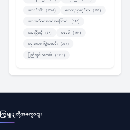
ဆောင်းပါး
ဆေးပညာဆိုင်ရာ
(1744)
(193)
ဆေးဖက်ဝင်အပင်အကြောင်း
(110)
ဆေးမြီးတို
ဗေဒင်
(87)
(154)
ရွေးကောက်ပွဲသတင်း
(397)
ပြည်တွင်းသတင်း
(5116)
ကြှနျုပျတို့အကွောငျး