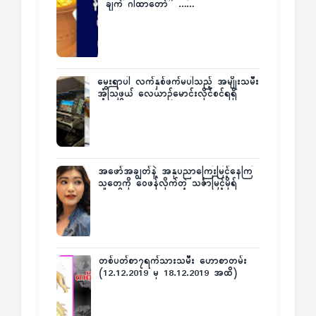
ချက် ဂါထာတော်” ……
မွေးရာပါ လက်နှစ်ဖက်မပါသည့် အမျိုးသမီး
အံ့သြဖွယ် လေယာဉ်မောင်းလိုင်စင်ရရှိ
အဖော်အချွတ်နဲ့ အနုပညာကြေးမြင့်နေကြ
သူတွေကို ဝေဖန်လိုက်တဲ့ သင်္ဇာမြင့်မိုရ်
တစ်ပတ်စာ၇ရက်သားသမီး ဟောစာတမ်း
(12.12.2019 မှ 18.12.2019 အထိ)