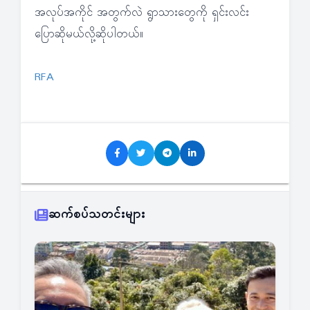
အလုပ်အကိုင် အတွက်လဲ ရွာသားတွေကို ရှင်းလင်း
ပြောဆိုမယ်လို့ဆိုပါတယ်။
RFA
ဆက်စပ်သတင်းများ