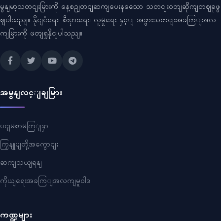
မွနျမာ့သတငျးမြားကို နေ့စဥျတငျဆကျပေးနသေော သတငျးဝဘျဆိုကျတဈခုဖွ
ဈပါသညျ။ နိုငျငံရေး၊ စီးပှားရေး၊ လူမှုရေး နှင့ျ အခွားသတငျးအခကြျအလ
ကျမြားကို ဖတျရှုနိုငျပါသညျ။
အမွနျလင့ျချမြား
ပငျမစာမကြျနှာ
ကြှနျုပျတို့အကွောငျး
ဆကျသှယျရနျ
ကိုယျရေးအခကြျအလကျမူဝါဒ
ကဏ္ဍများ