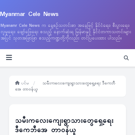
Myanmar Cele News
Myanamr Cele News က နေ့စဉ်သတင်းစာ အနေဖြင့် နိုင်ငံရေး၊ စီးပွားရေး၊
လူမှုရေး၊ ဖျော်ဖြေရေး စသည့် နောက်ဆုံးရ မြန်မာနှင့် နိုင်ငံတကာသတင်းများ
အပြင် သုတအဖြာဖြာ စသည့်ကဏ္ဍတို့ကိုလည်း တင်ပြပေးထား ပါသည်။
ပင်မ
/
သမီးကလေးကျေးရွာသားတွေရှေ့ရေး ဒီကေဘီ
အေ တာဝန်ယူ
သမီးကလေးကျေးရွာသားတွေရှေ့ရေး
ဒီကေဘီအေ တာဝန်ယူ