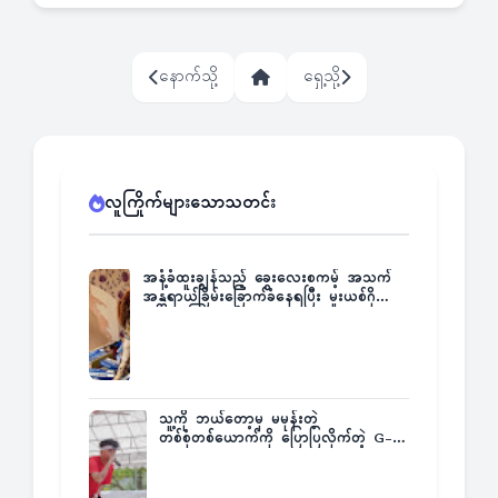
နောက်သို့
ရှေ့သို့
လူကြိုက်များသောသတင်း
အနံ့ခံထူးချွန်သည့် ခွေးလေးစကမ့် အသက်
အန္တရာယ်ခြိမ်းခြောက်ခံနေရပြီး မူးယစ်ဂိုဏ်း
က ဆုကြေးထုတ်ထား
သူ့ကို ဘယ်တော့မှ မမုန်းတဲ့
တစ်စုံတစ်ယောက်ကို ပြောပြလိုက်တဲ့ G-
Fatt