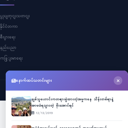
ပွညျတှငျးသတငျး
နိုင်ငံတကာ
စီးပွားရေး
နည်းပညာ
ကနြျးမာရေး
နောက်ထပ်သတင်းများ
©
2026
Myanmar Cele News
. All Rights Reserved.
ချစ်သူဟောင်းကတရားစွဲထားတဲ့အမှုကနေ သိန်းတစ်ရာနဲ့
အာမခံရသွားတဲ့ မိုးအောင်ရင်
12/13/2019