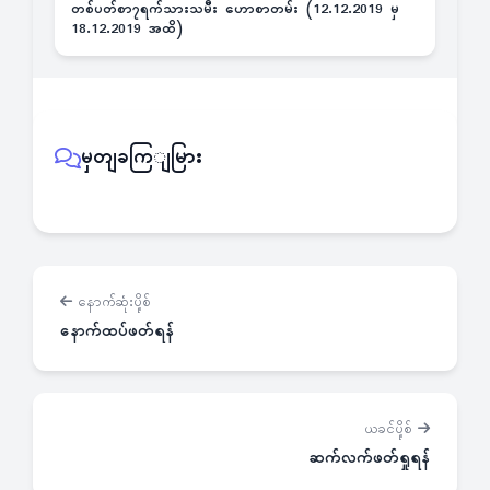
တစ်ပတ်စာ၇ရက်သားသမီး ဟောစာတမ်း (12.12.2019 မှ
18.12.2019 အထိ)
မှတျခကြျမြား
နောက်ဆုံးပို့စ်
နောက်ထပ်ဖတ်ရန်
ယခင်ပို့စ်
ဆက်လက်ဖတ်ရှုရန်