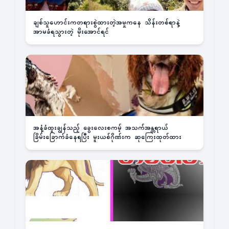
ချစ်သူဟောင်းကတရားစွဲထားတဲ့အမှုကနေ သိန်းတစ်ရာနဲ့
အာမခံရသွားတဲ့ မိုးအောင်ရင်
အနံ့ခံထူးချွန်သည့် ခွေးလေးစကမ့် အသက်အန္တရာယ်
ခြိမ်းခြောက်ခံနေရပြီး မူးယစ်ဂိုဏ်းက ဆုကြေးထုတ်ထား