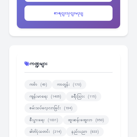
စာရငျးသှငျးမညျ
ကဏ္ဍများ
ကဗ်ာ
ကာတွန်း
(49)
(170)
ကျန်းမာရေး
ခရီးသြား
(1405)
(115)
စမ်းသပ်လေ့လာခြင်း
(194)
စီးပွားရေး
ထူးဆန်းထွေလာ
(1031)
(950)
ဓါတ်ပုံသတင်း
နည်းပညာ
(214)
(833)