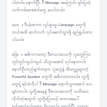
ပါတယ်။ နောက်ပြီး ဒီ Message အကြောင်း ရှင်းပြတဲ့
လက်ကမ်းစာစောင်တွေ ဝေပါတယ်။
မေး။ ။ ဒီပန်းစကား လှုပ်ရှားမှု Campaign တွေကို
ဘယ်အထိ ဆက်လက် လုပ်ဆောင်သွားဖို့ ရည်ရွယ်ထား
ပါသလဲ။
ဖြေ။ ။ အဓိကကတော့ ဒီစာသားလေးကို လူတွေကြား
တွင်တွင်ကျယ်ကျယ် သိသွားအောင် လုပ်နေတာပါ။
နောက်ဦးတည်ချက်တခုက လူတွေနဲ့ ထိတွေ့မှုများတဲ့
Powerful Speaker တွေကို အဓိကထားတယ်။ သူတို့
တွေရဲ့ ရင်ထဲကိုပါ ဒီ Message ရောက်သွားအောင် ပေး
ချင်တာပါ။ သူတို့အနေနဲ့ ဒီစာသားလေးကို သတိထား
လိုက်တဲ့အတွက် သူတို့ပြောမယ့် စကားအပေါ်
နှုတ်စောင့်စည်းမှုတွေ ရှိလာမယ်။ နောက်ပြီး လူထုက