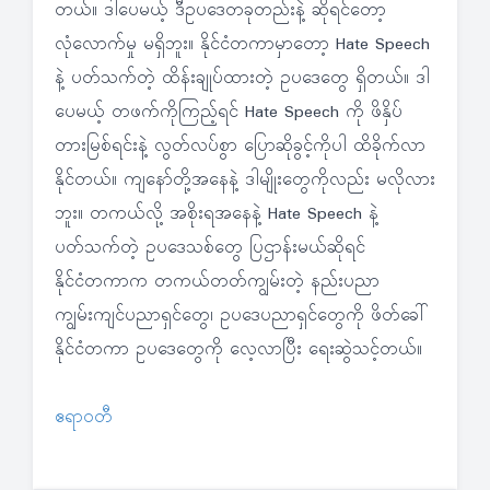
တယ်။ ဒါပေမယ့် ဒီဥပဒေတခုတည်းနဲ့ ဆိုရင်တော့
လုံလောက်မှု မရှိဘူး။ နိုင်ငံတကာမှာတော့ Hate Speech
နဲ့ ပတ်သက်တဲ့ ထိန်းချုပ်ထားတဲ့ ဥပဒေတွေ ရှိတယ်။ ဒါ
ပေမယ့် တဖက်ကိုကြည့်ရင် Hate Speech ကို ဖိနှိပ်
တားမြစ်ရင်းနဲ့ လွတ်လပ်စွာ ပြောဆိုခွင့်ကိုပါ ထိခိုက်လာ
နိုင်တယ်။ ကျနော်တို့အနေနဲ့ ဒါမျိုးတွေကိုလည်း မလိုလား
ဘူး။ တကယ်လို့ အစိုးရအနေနဲ့ Hate Speech နဲ့
ပတ်သက်တဲ့ ဥပဒေသစ်တွေ ပြဌာန်းမယ်ဆိုရင်
နိုင်ငံတကာက တကယ်တတ်ကျွမ်းတဲ့ နည်းပညာ
ကျွမ်းကျင်ပညာရှင်တွေ၊ ဥပဒေပညာရှင်တွေကို ဖိတ်ခေါ်
နိုင်ငံတကာ ဥပဒေတွေကို လေ့လာပြီး ရေးဆွဲသင့်တယ်။
ဧရာဝတီ