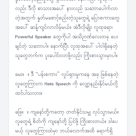
လည်း ဒီလို စာသားအပေါ် နားလည် သဘောပေါက်လာ
တဲ့အတွက် နှုတ်မစောင့်စည်းတဲ့သူတွေရဲ့ ပြောစကားတွေ
အပေါ် ဆန့်ကျင်လာလိမ့်မယ်။ အဲဒီလိုမျိုး လူထုရော၊
Powerful Speaker တွေကိုပါ အသိဉာဏ်လေးတခု ပေး
ချင်တဲ့ သဘောပါ။ နောက်ပြီး လူထုအပေါ် ပါဝါရှိနေတဲ့
သူတွေဘက်က ပူးပေါင်းလာဖို့လည်း ကြိုးစားသွားမှာပါ။
မေး။ ။ ဒီ “ပန်းစကား” လှုပ်ရှားမှုကနေ အခု ဖြစ်နေတဲ့
လူတွေကြားက Hate Speech ကို လျှော့နည်းနိုင်မယ်လို့
ထင်ပါသလား။
ဖြေ။ ။ ကျနော်တို့ကတော့ တတ်နိုင်သမျှ လုပ်သွားမယ်။
လူတွေရဲ့ စိတ်ကို ကျနော်တို့ ပြင်ဖို့ ကြိုးစားတယ်။ ဒါပေ
မယ့် လူတွေကြားထဲမှာ ဘယ်လောက်အထိ ရောက်ရှိ