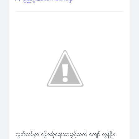
ပြည်တွင်းသတင်း
,
အင်တာဗျုး
လွတ်လပ်စွာ ပြောဆိုရေးသားခွင့်ထက် ကျော် လွန်ပြီး