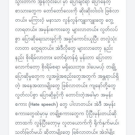
သွားတာက အွန်လိုင်းပေါ်မှာ ပြောချင်ရာ ပြောနေတဲ့
စာသားတွေက တော်တော်လေးကို ဆိုးဆိုးဝါးဝါး ဖြစ်လာ
တယ်။ မကြားဝံ့ မနာသာ လွန်လွန်ကျူးကျူးတွေ တွေ့
လာရတယ်။ အမုန်းစကားတွေ များလာတယ်။ လွတ်လပ်
စွာ ပြောဆိုရေးသားခွင့်ကို အခွင့်ကောင်းယူပြီး တလွဲသုံး
လာတာ တွေ့ရတယ်။ အဲဒီလိုတွေ များလာတော့ နည်း
နည်း စိုးရိမ်လာတာ။ တော်ရုံတန်ရုံ မုန်းတာ ပြောတာ
လောက်တော့ စိုးရိမ်စရာ မရှိသေးဘူး။ ဒါပေမယ့် တချို့
ပြောဆိုမှုတွေက လူ့အဖွဲ့အစည်းတွေအတွက် အန္တရာယ်ရှိ
တဲ့ အနေအထားမျိုးတွေ ဖြစ်လာတယ်။ ကျနော်တို့တွေ
လွတ်လပ်စွာ ပြောဆိုခွင့်ကို တောင်းတဲ့အခါမှာ အမုန်း
စကား (Hate speech) တွေ ပါလာတယ်။ အဲဒီ အမုန်း
စကားတွေထဲမှာမှ တချို့စကားတွေက ပိုပြီးမုန်းတယ်ဆို
တာထက် လွန်ပြီးတော့မှ လူတယောက်ကို ရိုက်နှက်မယ်၊
သတ်ဖြတ်မယ် ဆိုတာမျိုးတွေ ဖြစ်လာတယ်။ အဲဒါမျိုး