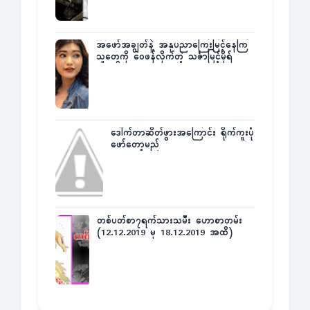
အဖော်အချွတ်နဲ့ အနုပညာကြေးမြင့်နေကြ
သူတွေကို ဝေဖန်လိုက်တဲ့ သင်္ဇာမြင့်မိုရ်
ဒေါက်တာဆိတ်ဖွားအကြောင်း ရိုက်ကူးပုံ
ဖော်တော့မည်
တစ်ပတ်စာ၇ရက်သားသမီး ဟောစာတမ်း
(12.12.2019 မှ 18.12.2019 အထိ)