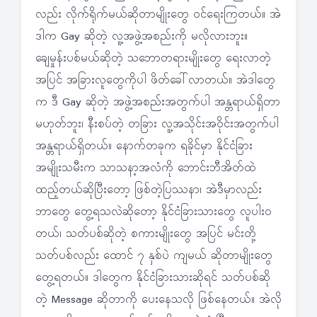
လည်း လိုက်ရိုက်မယ်ဆိုတာမျိုးတွေ ဝင်ရေးကြတယ်။ အဲ
ဒါက Gay ဆိုတဲ့ လူ့အဖွဲ့အစည်းကို မလိုလားဘူး။
ချေမှုန်းပစ်မယ်ဆိုတဲ့ သဘောတရားမျိုးတွေ ရေးလာတဲ့
အပြင် အခြားလူတွေကိုပါ ဖိတ်ခေါ်လာတယ်။ အဲဒါတွေ
က ဒီ Gay ဆိုတဲ့ အဖွဲ့အစည်းအတွက်ပါ အန္တရာယ်ရှိတာ
မဟုတ်ဘူး၊ နီးစပ်တဲ့ တခြား လူ့အသိုင်းအဝိုင်းအတွက်ပါ
အန္တရာယ်ရှိတယ်။ နောက်တခုက ရခိုင်မှာ နိုင်ငံခြား
အမျိုးသမီးက သာသနာ့အလံကို ဘောင်းဘီအိတ်ထဲ
ထည့်တယ်ဆိုပြီးတော့ ဖြစ်တဲ့ပြဿနာ၊ အဲဒီမှာလည်း
ဘာတွေ တွေ့ရသလဲဆိုတော့ နိုင်ငံခြားသားတွေ လူပါးဝ
တယ်၊ သတ်ပစ်ဆိုတဲ့ စကားမျိုးတွေ အပြင် မင်းတို့
သတ်ပစ်လည်း ထောင် ၇ နှစ်ပဲ ကျမယ် ဆိုတာမျိုးတွေ
တွေ့ရတယ်။ ဒါတွေက နိုင်ငံခြားသားဆိုရင် သတ်ပစ်ဆို
တဲ့ Message ဆိုတာကို ပေးနေသလို ဖြစ်နေတယ်။ အဲလို