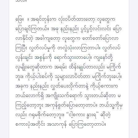
သလဲ။
ဖြေ။ ။ အရင်တုန်းက လုံးဝပိတ်ထားတော့ လူတွေက
ပြောချင်ကြတယ်။ အခု နည်းနည်း ပွင့်ပွင့်လင်းလင်း ပြော
လာနိုင်တဲ့ အခါကျတော့ လူတွေက တော်တော်ပြောလာ
ကြပြီး လွတ်လပ်မှုကို တလွဲသုံးလာကြတာပါ။ လွတ်လပ်
လွန်းချင်း အစွန်းကို ရောက်သွားတာပေါ့။ ကျနော်တို့
လူမျိုးတွေဆိုတာက အရမ်း ထိန်းချုပ်တာလည်း မကြိုက်
ဘူး။ ကိုယ့်ပါးစပ်ကို သူများလာပိတ်တာ မကြိုက်ဘူးပေါ့။
အခုက နည်းနည်း လွှတ်ပေးလိုက်တာနဲ့ ကိုယ့်စကားက
ဘယ်လောက်ရှိ အကျိုးသက်ရောက် သွားတယ်ဆိုတာ မ
ကြည့်တော့ဘူး အကုန်စွတ်ပြောတော့တာပဲ။ ဘယ်သူ့ကိုမှ
လည်း ဂရုမစိုက်တော့ဘူး။ “ငါ့စကား နွားရ” ဆိုတဲ့
စကားပုံအတိုင်း အသာကုန် ပြောကြတော့တာပဲ။