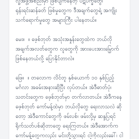
လူ့အဖွဲ့အစည်းမှာ ဖြစ်ပျက်နေတဲ့ ပဋိပက္ခတွေ၊
ရုန်းရင်းဆန်ခတ် ဖြစ်မှုတွေက ဒီအချက်တွေရဲ့ အကျိုး
သက်ရောက်မှုတွေ အများကြီး ပါနေတယ်။
မေး။ ။ ဖေ့စ်ဘုတ် အသုံးအနှုန်းတွေထဲက ဘယ်လို
အချက်အလတ်တွေက လူတွေကို အားပေးအားမြှောက်
ဖြစ်နေတယ်လို့ ပြောနိုင်တာလဲ။
ဖြေ။ ။ တလောက လိင်တူ နှစ်ယောက် ၁၀ နှစ်ပြည့်
မင်္ဂလာ အခမ်းအနားဆိုပြီး လုပ်တယ်။ အဲဒီဓာတ်ပုံ၊
သတင်းတွေက ဖေ့စ်ဘုတ်မှာ တက်လာတယ်။ အဲဒီကနေ
ဖေ့စ်ဘုတ် ကော်မန့်ထဲမှာ ဘယ်လိုတွေ ရေးလာသလဲ ဆို
တော့ အဲဒီကောင်တွေကို ဖမ်းပစ်၊ ဖမ်းလို့မှ ဆန္ဒပြရင်
ရိုက်သတ်ပစ်ဆိုတာတွေ ရေးကြတယ်။ အဲဒီအောက်က
ကော်မန့်တွေကလည်း မင်းတို့သွားရင် ငါ့ကိုလည်းခေါ်၊ ငါ