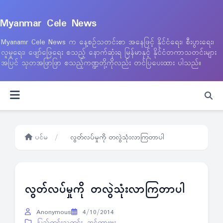
Myanmar Cele News
Myanamr Cele News က နေ့စဉ်သတင်းစာ အနေဖြင့် နိုင်ငံရေး၊ စီးပွားရေး၊
လူမှုရေး၊ ဖျော်ဖြေရေး စသည့် နောက်ဆုံးရ မြန်မာနှင့် နိုင်ငံတကာသတင်းများ
အပြင် သုတအဖြာဖြာ စသည့်ကဏ္ဍတို့ကိုလည်း တင်ပြပေးထား ပါသည်။
ပင်မ
/
လွတ်လပ်မှုကို တလွဲသုံးလာကြတာပါ
လွတ်လပ်မှုကို တလွဲသုံးလာကြတာပါ
Anonymous
4/10/2014