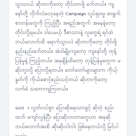
သွားတယ် ဆိုတာကိုတော့ တိုင်းတာဖို့ ခက်တယ်။ ကျ
နော်တို့ လိုက်လံဝေငှနေတဲ့ Campaign လှုပ်ရှားမှု စာရွက်
စာတန်းတွေကို ကြည့်ပြီး အရည်အတွက် အနေနဲ့တော့
တိုင်းလို့ရမယ်။ ဒါပေမယ့် ဒီစာသားနဲ့ လူတွေရဲ့ ရင်ထဲ
ဘယ်လောက်ထိ ရောက်သွားလဲ ဆိုတာကိုတော့ တိုင်းဖို့
နည်းနည်းခက်တယ်။ အဲဒါမျိုးကျတော့ ကျနော်တို့ တုန့်
ပြန်မှုနဲ့ ကြည့်တယ်။ အခုချိန်ထိတော့ တုန့်ပြန်မှုတွေက မ
ဆိုးဘူးလို့ ပြောလို့ရတယ်။ တော်တော်များများက ကိုယ့်
နှုတ်ကို ကိုယ်စောင့်စည်းသင့်တယ် ဆိုတာကိုတော့
လက်ခံ သဘောကျကြတယ်။
မေး။ ။ လွတ်လပ်စွာ ပြောဆိုရေးသားခွင့် ဆိုတဲ့ စည်း
ထက် ကျော်လွန်ပြီး ပြောဆိုလာတာတွေဟာ အခုဆို
ဘယ်လောက်အထိ ဆိုးဆိုးဝါးဝါး ဖြစ်နေတယ်လို့ မြင်ပါ