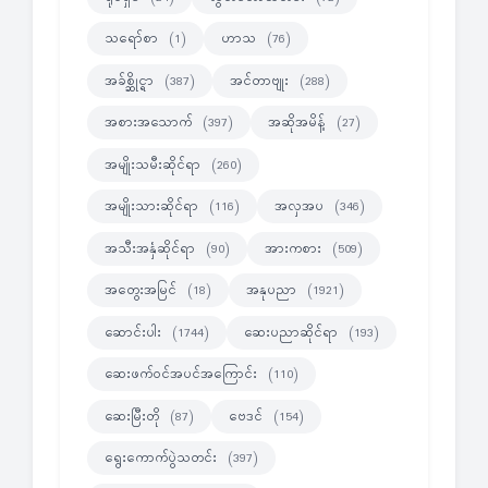
သရော်စာ
ဟာသ
(1)
(76)
အခ်စ္ဆိုင္ရာ
အင်တာဗျုး
(387)
(288)
အစားအသောက်
အဆိုအမိန့်
(397)
(27)
အမျိုးသမီးဆိုင်ရာ
(260)
အမျိုးသားဆိုင်ရာ
အလှအပ
(116)
(346)
အသီးအနှံဆိုင်ရာ
အားကစား
(90)
(509)
အတွေးအမြင်
အနုပညာ
(18)
(1921)
ဆောင်းပါး
ဆေးပညာဆိုင်ရာ
(1744)
(193)
ဆေးဖက်ဝင်အပင်အကြောင်း
(110)
ဆေးမြီးတို
ဗေဒင်
(87)
(154)
ရွေးကောက်ပွဲသတင်း
(397)