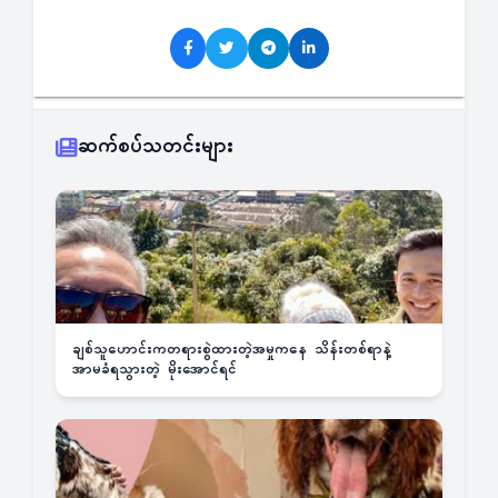
ဆက်စပ်သတင်းများ
ချစ်သူဟောင်းကတရားစွဲထားတဲ့အမှုကနေ သိန်းတစ်ရာနဲ့
အာမခံရသွားတဲ့ မိုးအောင်ရင်