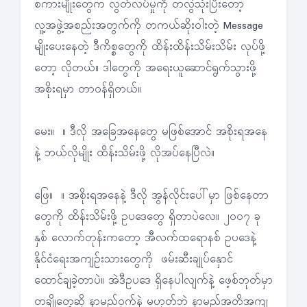
စကားမျိုးတွေက လွတ်လပ်မှုကို တလွဲသုံးပြီးတော့
လူ့အဖွဲ့အစည်းအတွက်ကို တကယ်ဆိုးဝါးတဲ့ Message
မျိုးပေးနေတဲ့ ဒီကိစ္စတွေကို ထိန်းထိန်းသိမ်းသိမ်း လုပ်ဖို့
တော့ လိုတယ်။ ဒါတွေကို အရေးယူဆောင်ရွက်သွားဖို့
အစိုးရမှာ တာဝန်ရှိတယ်။
မေး။ ။ ဒီလို အခြေအနေတွေ မဖြစ်အောင် အစိုးရအနေ
နဲ့ ဘယ်လိုမျိုး ထိန်းသိမ်းဖို့ လိုအပ်နေပြီလဲ။
ဖြေ။ ။ အစိုးရအနေနဲ့ ဒီလို အွန်လိုင်းပေါ်မှာ ဖြစ်နေတာ
တွေကို ထိန်းသိမ်းဖို့ ဥပဒေတွေ ရှိတာပဲလေ။ ၂၀၀၇ ခု
နှစ် လောက်တုန်းကတော့ အီလက်ထရောနစ် ဥပဒေနဲ့
နိုင်ငံရေးအကျဉ်းသားတွေကို ဖမ်းဆီးချုပ်နှောင်
ထောင်ချခဲ့တာပဲ။ အဲဒီဥပဒေ ရှိနေပါလျက်နဲ့ ဖေ့စ်ဘုတ်မှာ
တချို့တွေဆို နာမည်ဝှက်နဲ့ မဟုတ်ဘဲ နာမည်အတိအကျ