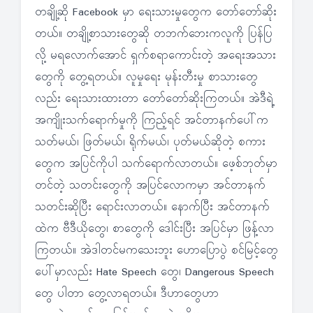
တချို့ဆို Facebook မှာ ရေးသားမှုတွေက တော်တော်ဆိုး
တယ်။ တချို့စာသားတွေဆို တဘက်ဘေးကလူကို ပြန်ပြ
လို့ မရလောက်အောင် ရှက်စရာကောင်းတဲ့ အရေးအသား
တွေကို တွေ့ရတယ်။ လူမှုရေး မုန်းတီးမှု စာသားတွေ
လည်း ရေးသားထားတာ တော်တော်ဆိုးကြတယ်။ အဲဒီရဲ့
အကျိုးသက်ရောက်မှုကို ကြည့်ရင် အင်တာနက်ပေါ်က
သတ်မယ်၊ ဖြတ်မယ်၊ ရိုက်မယ်၊ ပုတ်မယ်ဆိုတဲ့ စကား
တွေက အပြင်ကိုပါ သက်ရောက်လာတယ်။ ဖေ့စ်ဘုတ်မှာ
တင်တဲ့ သတင်းတွေကို အပြင်လောကမှာ အင်တာနက်
သတင်းဆိုပြီး ရောင်းလာတယ်။ နောက်ပြီး အင်တာနက်
ထဲက ဗီဒီယိုတွေ၊ စာတွေကို ဒေါင်းပြီး အပြင်မှာ ဖြန့်လာ
ကြတယ်။ အဲဒါတင်မကသေးဘူး ဟောပြောပွဲ စင်မြင့်တွေ
ပေါ်မှာလည်း Hate Speech တွေ၊ Dangerous Speech
တွေ ပါတာ တွေ့လာရတယ်။ ဒီဟာတွေဟာ