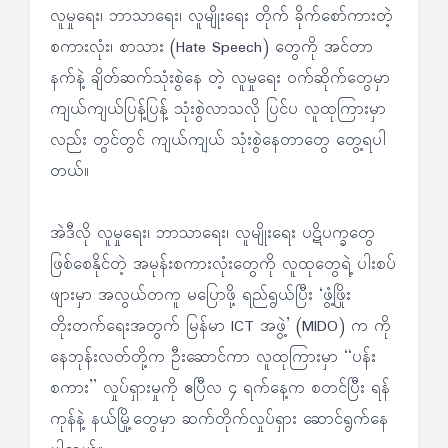
လူမှုရေး၊ ဘာသာရေး၊ လူမျိုးရေး တိုက် ခိုက်စော်ကားတဲ့
စကားလုံး၊ စာသား (Hate Speech) တွေကို အင်တာ
နက်နဲ့ ချိတ်ဆက်သုံးစွဲနေ တဲ့ လူမှုရေး ဝက်ဆိုက်တွေမှာ
ကျယ်ကျယ်ပြန့်ပြန့် သုံးစွဲလာသလို ပြင်ပ လူထုကြားမှာ
လည်း တွင်တွင် ကျယ်ကျယ် သုံးစွဲနေတာတွေ တွေ့ရပါ
တယ်။
အဲဒီလို လူမှုရေး၊ ဘာသာရေး၊ လူမျိုးရေး ပဋိပက္ခတွေ
ဖြစ်စေနိုင်တဲ့ အမုန်းစကားလုံးတွေကို လူထုတွေရဲ့ ပါးစပ်
ဖျားမှာ အလွယ်တကူ မပြောဖို့ ရည်ရွယ်ပြီး ‘ဖွံ့ဖြိုး
တိုးတက်ရေးအတွက် မြန်မာ ICT အဖွဲ့’ (MIDO) က ကို
နေဘုန်းလတ်တို့က ဦးဆောင်ကာ လူထုကြားမှာ “ပန်း
စကား” လှုပ်ရှားမှုကို ဧပြီလ ၄ ရက်နေ့က စတင်ပြီး ရန်
ကုန်နဲ့ နယ်မြို့တွေမှာ ဆက်တိုက်လှုပ်ရှား ဆောင်ရွက်နေ