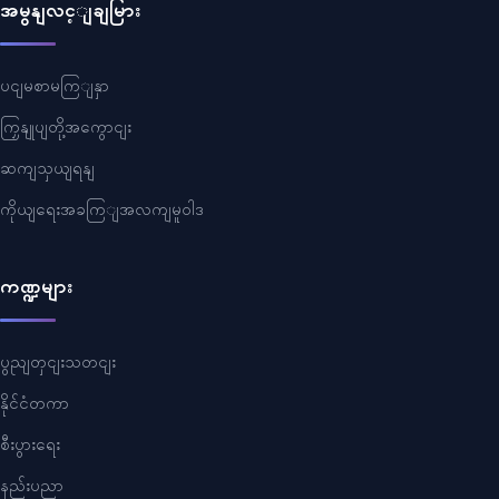
အမွနျလင့ျချမြား
ပငျမစာမကြျနှာ
ကြှနျုပျတို့အကွောငျး
ဆကျသှယျရနျ
ကိုယျရေးအခကြျအလကျမူဝါဒ
ကဏ္ဍများ
ပွညျတှငျးသတငျး
နိုင်ငံတကာ
စီးပွားရေး
နည်းပညာ