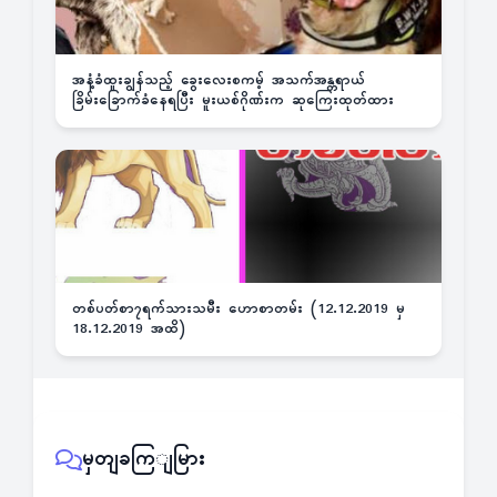
အနံ့ခံထူးချွန်သည့် ခွေးလေးစကမ့် အသက်အန္တရာယ်
ခြိမ်းခြောက်ခံနေရပြီး မူးယစ်ဂိုဏ်းက ဆုကြေးထုတ်ထား
တစ်ပတ်စာ၇ရက်သားသမီး ဟောစာတမ်း (12.12.2019 မှ
18.12.2019 အထိ)
မှတျခကြျမြား