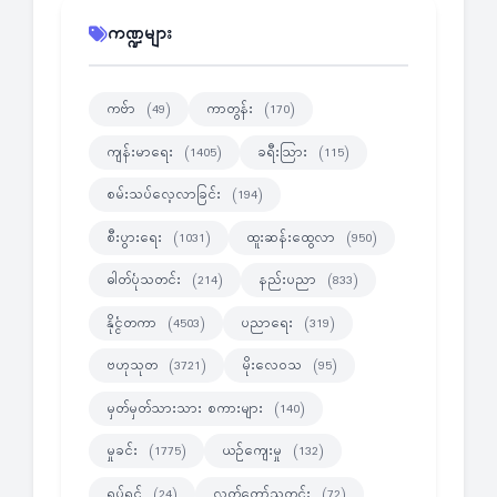
ကဏ္ဍများ
ကဗ်ာ
ကာတွန်း
(49)
(170)
ကျန်းမာရေး
ခရီးသြား
(1405)
(115)
စမ်းသပ်လေ့လာခြင်း
(194)
စီးပွားရေး
ထူးဆန်းထွေလာ
(1031)
(950)
ဓါတ်ပုံသတင်း
နည်းပညာ
(214)
(833)
နိုင္ငံတကာ
ပညာရေး
(4503)
(319)
ဗဟုသုတ
မိုးလေဝသ
(3721)
(95)
မှတ်မှတ်သားသား စကားများ
(140)
မှုခင်း
ယဉ်ကျေးမှု
(1775)
(132)
ရုပ်ရှင်
လွတ်တော်သတင်း
(24)
(72)