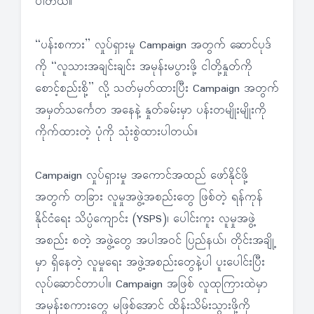
ပါတယ်။
“ပန်းစကား” လှုပ်ရှားမှု Campaign အတွက် ဆောင်ပုဒ်
ကို “လူသားအချင်းချင်း အမုန်းမပွားဖို့ ငါတို့နှုတ်ကို
စောင့်စည်းစို့” လို့ သတ်မှတ်ထားပြီး Campaign အတွက်
အမှတ်သင်္ကေတ အနေနဲ့ နှုတ်ခမ်းမှာ ပန်းတမျိုးမျိုးကို
ကိုက်ထားတဲ့ ပုံကို သုံးစွဲထားပါတယ်။
Campaign လှုပ်ရှားမှု အကောင်အထည် ဖော်နိုင်ဖို့
အတွက် တခြား လူမှုအဖွဲ့အစည်းတွေ ဖြစ်တဲ့ ရန်ကုန်
နိုင်ငံရေး သိပ္ပံကျောင်း (YSPS)၊ ပေါင်းကူး လူမှုအဖွဲ့
အစည်း စတဲ့ အဖွဲ့တွေ အပါအဝင် ပြည်နယ်၊ တိုင်းအချို့
မှာ ရှိနေတဲ့ လူမှုရေး အဖွဲ့အစည်းတွေနဲ့ပါ ပူးပေါင်းပြီး
လုပ်ဆောင်တာပါ။ Campaign အဖြစ် လူထုကြားထဲမှာ
အမုန်းစကားတွေ မဖြစ်အောင် ထိန်းသိမ်းသွားဖို့ကို