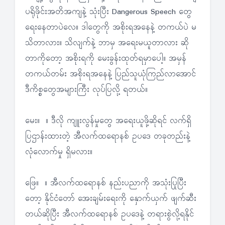
ပရိုဖိုင်းအတိအကျနဲ့ သုံးပြီး Dangerous Speech တွေ
ရေးနေတာပဲလေ။ ဒါတွေကို အစိုးရအနေနဲ့ တကယ်ပဲ မ
သိတာလား။ သိလျက်နဲ့ ဘာမှ အရေးမယူတာလား ဆို
တာကိုတော့ အစိုးရကို မေးခွန်းထုတ်ရမှာပေါ့။ အမှန်
တကယ်တမ်း အစိုးရအနေနဲ့ ပြည်သူယုံကြည်လာအောင်
ဒီကိစ္စတွေအများကြီး လုပ်ပြလို့ ရတယ်။
မေး။ ။ ဒီလို ကျူးလွန်မှုတွေ အရေးယူဖို့ဆိုရင် လက်ရှိ
ပြဌာန်းထားတဲ့ အီလက်ထရောနစ် ဥပဒေ တခုတည်းနဲ့
လုံလောက်မှု ရှိမလား။
ဖြေ။ ။ အီလက်ထရောနစ် နည်းပညာကို အသုံးပြုပြီး
တော့ နိုင်ငံတော် အေးချမ်းရေးကို နှောက်ယှက် ဖျက်ဆီး
တယ်ဆိုပြီး အီလက်ထရောနစ် ဥပဒေနဲ့ တရားစွဲလို့ရနိုင်