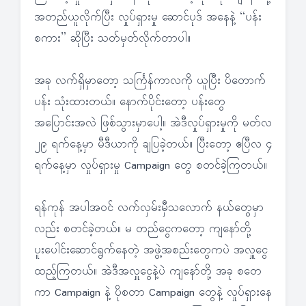
အတည်ယူလိုက်ပြီး လှုပ်ရှားမှု ဆောင်ပုဒ် အနေနဲ့ “ပန်း
စကား” ဆိုပြီး သတ်မှတ်လိုက်တာပါ။
အခု လက်ရှိမှာတော့ သင်္ကြန်ကာလကို ယူပြီး ပိတောက်
ပန်း သုံးထားတယ်။ နောက်ပိုင်းတော့ ပန်းတွေ
အပြောင်းအလဲ ဖြစ်သွားမှာပေါ့။ အဲဒီလှုပ်ရှားမှုကို မတ်လ
၂၉ ရက်နေ့မှာ မီဒီယာကို ချပြခဲ့တယ်။ ပြီးတော့ ဧပြီလ ၄
ရက်နေ့မှာ လှုပ်ရှားမှု Campaign တွေ စတင်ခဲ့ကြတယ်။
ရန်ကုန် အပါအဝင် လက်လှမ်းမှီသလောက် နယ်တွေမှာ
လည်း စတင်ခဲ့တယ်။ မ တည်ငွေကတော့ ကျနော်တို့
ပူးပေါင်းဆောင်ရွက်နေတဲ့ အဖွဲ့အစည်းတွေကပဲ အလှူငွေ
ထည့်ကြတယ်။ အဲဒီအလှူငွေနဲ့ပဲ ကျနော်တို့ အခု စတေ
ကာ Campaign နဲ့ ပိုစတာ Campaign တွေနဲ့ လှုပ်ရှားနေ