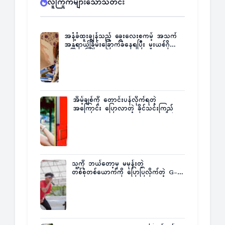
လူကြိုက်များသောသတင်း
အနံ့ခံထူးချွန်သည့် ခွေးလေးစကမ့် အသက်
အန္တရာယ်ခြိမ်းခြောက်ခံနေရပြီး မူးယစ်ဂိုဏ်း
က ဆုကြေးထုတ်ထား
အိမ့်ချစ်ကို တောင်းပန်လိုက်ရတဲ့
အကြောင်း ပြောလာတဲ့ ခိုင်သင်းကြည်
သူ့ကို ဘယ်တော့မှ မမုန်းတဲ့
တစ်စုံတစ်ယောက်ကို ပြောပြလိုက်တဲ့ G-
Fatt