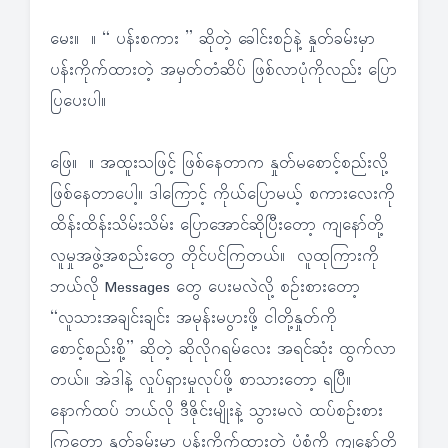
မေး။ ။ “ ပန်းစကား ” ဆိုတဲ့ ခေါင်းစဉ်နဲ့ နှုတ်ခမ်းမှာ
ပန်းကိုက်ထားတဲ့ အမှတ်တံဆိပ် ဖြစ်လာပုံကိုလည်း ပြော
ပြပေးပါ။
ဖြေ။ ။ အထူးသဖြင့် ဖြစ်နေတာက နှုတ်မစောင့်စည်းလို့
ဖြစ်နေတာပေါ့။ ဒါကြောင့် ကိုယ်ပြောမယ့် စကားလေးကို
ထိန်းထိန်းသိမ်းသိမ်း ပြောအောင်ဆိုပြီးတော့ ကျနော်တို့
လူမှုအဖွဲ့အစည်းတွေ တိုင်ပင်ကြတယ်။ လူထုကြားကို
ဘယ်လို Messages တွေ ပေးမလဲလို့ စဉ်းစားတော့
“လူသားအချင်းချင်း အမုန်းမပွားဖို့ ငါတို့နှုတ်ကို
စောင့်စည်းစို့” ဆိုတဲ့ ဆိုလိုဂရမ်လေး အရင်ဆုံး ထွက်လာ
တယ်။ အဲဒါနဲ့ လှုပ်ရှားမှုလုပ်ဖို့ စာသားတော့ ရပြီ။
နောက်ထပ် ဘယ်လို ဒီဇိုင်းမျိုးနဲ့ သွားမလဲ ထပ်စဉ်းစား
ကြတော့ နှုတ်ခမ်းမှာ ပန်းကိုက်ထားတဲ့ ပုံစံကို ကျနော်တို့