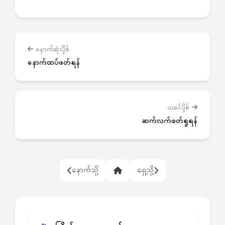
နောက်ဆုံးပို့စ်
နောက်ထပ်ဖတ်ရန်
ယခင်ပို့စ်
ဆက်လက်ဖတ်ရှုရန်
နောက်သို့
ရှေ့သို့