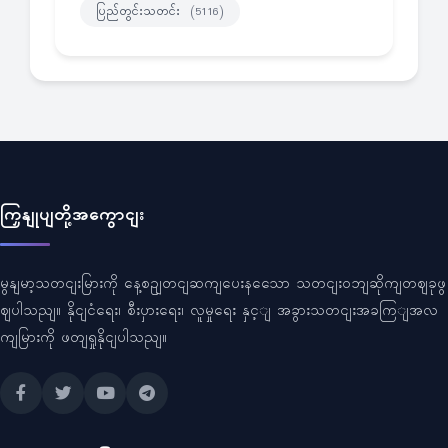
ပြည်တွင်းသတင်း
(5116)
ကြှနျုပျတို့အကွောငျး
မွနျမာ့သတငျးမြားကို နေ့စဥျတငျဆကျပေးနသေော သတငျးဝဘျဆိုကျတဈခုဖွ
ဈပါသညျ။ နိုငျငံရေး၊ စီးပှားရေး၊ လူမှုရေး နှင့ျ အခွားသတငျးအခကြျအလ
ကျမြားကို ဖတျရှုနိုငျပါသညျ။