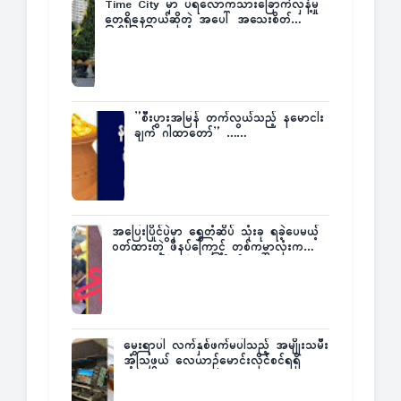
Time City မှာ ပရလောကသားခြောက်လှန့်မှု
တွေရှိနေတယ်ဆိုတဲ့ အပေါ် အသေးစိတ်
ပြန်ပြောပြလာတဲ့ Times City Project
Director ဦးမြတ်မင်း
”စီးပွားအမြန် တက်လွယ်သည့် နမောငါး
ချက် ဂါထာတော်” ……
အပြေးပြိုင်ပွဲမှာ ရွှေတံဆိပ် သုံးခု ရခဲ့ပေမယ့်
ဝတ်ထားတဲ့ ဖိနပ်ကြောင့် တစ်ကမ္ဘာလုံးက
အံ့အားသင့်ခဲ့ရတဲ့ အဖြစ်မှန်
မွေးရာပါ လက်နှစ်ဖက်မပါသည့် အမျိုးသမီး
အံ့သြဖွယ် လေယာဉ်မောင်းလိုင်စင်ရရှိ