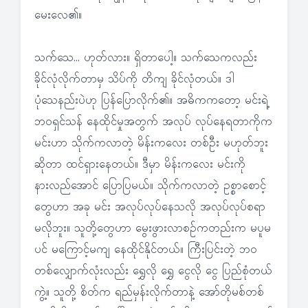
မေးလေ၏။
သက်သေ… ဟုတ်လား။ ရှိတာပေါ့။ သက်သေကလည်း
ခိုင်လုံလိုက်တာမှ သိပ်ကို တိကျ ခိုင်လုံတယ်။ ဒါ
ပုံသေနည်းပဲဟု ပြန်ပြောလိုက်၏။ အဓိကကတော့ မင်းရဲ့
ဘဝရှင်သန် နေထိုင်မှုအတွက် အလုပ် လုပ်နေရတာကိုက
မင်းဟာ သိုက်ကလာတဲ့ မိန်းကလေး တစ်ဦး မဟုတ်ဘူး
ဆိုတာ ထင်ရှားနေတယ်။ ဒီမှာ မိန်းကလေး မင်းကို
နားလည်အောင် ပြောပြမယ်။ သိုက်ကလာတဲ့ ဥစ္စာစောင့်
တွေဟာ အခု မင်း အလုပ်လုပ်နေသလို အလုပ်လုပ်စရာ
မလိုဘူး။ သူတို့တွေဟာ မွေးဖွားလာစဉ်ကတည်းက မပူမ
ပင် မကြောင့်မကျ နေထိုင်နိုင်တယ်။ ကြီးပြင်းတဲ့ ဘဝ
တစ်လျှောက်လုံးလည်း ရွှေလို ရွှေ ငွေလို ငွေ ပြည်စုံတယ်
ကွဲ့။ သူတို့ စိတ်က ရည်မှန်းလိုက်တာနဲ့ အော်တိုမစ်တစ်