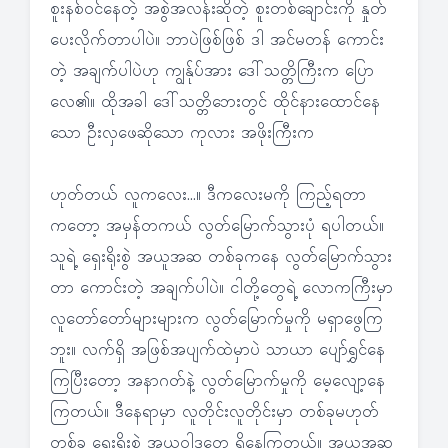
စူးနစ်ဝင်နေတဲ့ အစွဲအလန်းဆိုတဲ့ စူးတစ်ချောင်းကို နှုတ်
ပေးလိုက်တာပါပဲ။ ဘာပဲဖြစ်ဖြစ် ဒါ အင်မတန် ကောင်း
တဲ့ အချက်ပါပဲဟု ကျွန်ုပ်အား ဒေါ်သတ္တိကြီးက ပြော
လေ၏။ ထိုအခါ ဒေါ်သတ္တိဘေးတွင် ထိုင်နားထောင်နေ
သော ဦးလှဖေဆိုသော ကုလား အဖိုးကြီးက
ဟုတ်တယ် လူကလေး…။ ဒီကလေးမကို ကြည့်ရတာ
ကတော့ အမှန်တကယ် လွတ်မြောက်သွားပုံ ရပါတယ်။
သူရဲ့ ရှေးရိုးစွဲ အယူအဆ တစ်ခုကနေ လွတ်မြောက်သွား
တာ ကောင်းတဲ့ အချက်ပါပဲ။ ငါတို့တွေရဲ့ လောကကြီးမှာ
လူတော်တော်များများက လွတ်မြောက်မှုကို မရှာဖွေကြ
ဘူး။ လက်ရှိ အဖြစ်အပျက်ထဲမှာပဲ သာယာ ပျော်ရွှင်နေ
ကြပြီးတော့ အနာဂတ်နဲ့ လွတ်မြောက်မှုကို မေ့လျော့နေ
ကြတယ်။ ဒီနေရာမှာ လူတိုင်းလူတိုင်းမှာ တစ်ခုမဟုတ်
တစ်ခု ရှေးရိုးစွဲ အယူဝါဒတွေ ရှိနေကြတယ်။ အယူအဆ