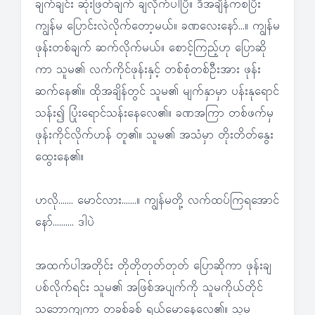
ချက်ချင်း ဆုံးဖြတ်ချက် ချလိုက်ပါပြီ။ ဒီအချိန်ကစပြီး
ကျွန်မ ပြောင်းလဲလိုက်တော့မယ်။ ခဏလေးနော်…။ ကျွန်မ
ဖုန်းတစ်ချက် ဆက်လိုက်မယ်။ စောင့်ကြည့်ဟု ပြောဆို
ကာ သူမ၏ လက်ကိုင်ဖုန်းနှင့် တစ်စုံတစ်ဦးအား ဖုန်း
ဆက်နေ၏။ ထိုအချိန်တွင် သူမ၏ မျက်နှာမှာ ပန်းနုရောင်
သန်း၍ ပြုံးရောင်သန်းနေလေ၏။ ခဏအကြာ တစ်ဖက်မှ
ဖုန်းကိုင်လိုက်ဟန် တူ၏။ သူမ၏ အသံမှာ တိုးတိတ်နွေး
ထွေးနေ၏။
ဟလို……. မောင်လား…….။ ကျွန်မတို့ လက်ထပ်ကြရအောင်
နော်………. ဒါပဲ
အထက်ပါအတိုင်း တိုတိုတုတ်တုတ် ပြောဆိုကာ ဖုန်းချ
ပစ်လိုက်ရင်း သူမ၏ အဖြစ်အပျက်ကို သူမကိုယ်တိုင်
သဘောကျကာ တခစ်ခစ် ရယ်မောနေလေ၏။ သူမ