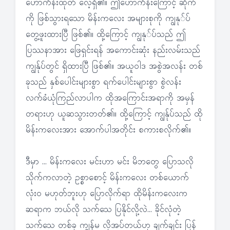
ဟောကိန်းထုတ် လေ့ရှိ၏။ ဤဟောကိန်းကြောင့် ဆိုက်
ကို ဖြစ်သွားရသော မိန်းကလေး အများစုကို ကျွနု်ပ်
တွေ့ဖူးထားပြီ ဖြစ်၏။ ထို့ကြောင့် ကျွနု်ပ်သည် ဤ
ပြဿနာအား ဖြေရှင်းရန် အကောင်းဆုံး နည်းလမ်းသည်
ကျွန်ုပ်တွင် ရှိထားပြီ ဖြစ်၏။ အယူဝါဒ အစွဲအလန်း တစ်
ခုသည် နှစ်ပေါင်းများစွာ ရက်ပေါင်းများစွာ စွဲလန်း
လက်ခံယုံကြည်လာပါက ထိုအကြောင်းအရာကို အမှန်
တရားဟု ယူဆသွားတတ်၏။ ထို့ကြောင့် ကျွန်ုပ်သည် ထို
မိန်းကလေးအား အောက်ပါအတိုင်း စကားစလိုက်၏။
ဒီမှာ … မိန်းကလေး မင်းဟာ မင်း မိဘတွေ ပြောသလို
သိုက်ကလာတဲ့ ဥစ္စာစောင့် မိန်းကလေး တစ်ယောက်
လုံး၀ မဟုတ်ဘူးဟု ပြောလိုက်ရာ ထိုမိန်းကလေးက
ဆရာက ဘယ်လို သက်သေ ပြနိုင်လို့လဲ… ခိုင်လုံတဲ့
သက်သေ တစ်ခု ကျွန်မ လိုအပ်တယ်ဟု ချက်ချင်း ပြန်