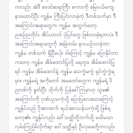
ကလည်း အဲဒီ ဗေဒင်ဆရာကြီး စကားကို မြေဝယ်မကျ
နားထောင်ပြီး ကျွန်မ ကြီးပြင်းလာခဲ့တဲ့ ဒီတစ်သက်မှာ ဒီ
အကြောင်းအရာတွေက ကျွန်မ အတွက်တော့
ညစဉ်ညတိုင်း အိပ်ယာဝင် ပုံပြင်တွေ ဖြစ်လာခဲ့ရတာပဲ။ ဒီ
အကြောင်းအရာတွေကို အမြဲတမ်း နားယဉ်လာခဲ့တာ
ကျွန်မ တစ်သက် ရှိပြီပေါ့။ ဒါကြောင့် ကျွန်မ ပြောနိုင်တာ
ကတော့ ကျွန်မ အိမ်ထောင်ပြုလို့ မရဘူး။ အိမ်ထောင်ပြု
ရင် ကျွန်မ အိမ်ထောင်နဲ့ ကျွန်မ သေကွဲမကွဲ ရှင်ကွဲကွဲရ
မှာ။ ကျွန်မရဲ့ အကိုတော် အမတော်တွေက ကျွန်မရဲ့ ဝိ
ညာဏ်ကို နှုတ်ပြီး သိုက်ကို ပြန်ခေါ်ကြမှာဟု သူမ၏
အကြောင်းကို ဂုဏ်ယူသကဲ့သို့ ပြောပြလေသောကြောင့်
ကျွန်ုပ်သည် ငိုအားထက် ရယ်အားသန်သကဲ့သို့ ဖြစ်ရ
တော့၏။ ကျွန်ုပ်လည်း ဒေါ်သတ္တိတို့ဘက်သို့ မသိမသာ
လှမ်းကြည့်မိလိုက်ရာ ဒေါ်သတ္တိနှင့် ဦးလှဖေတို့ကလည်း