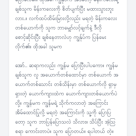
ချစ်သူက မိန်းကလေးကို စိတ်ပျက်ပြီး မထားသွားဘူး
လား..။ လက်ထပ်ထိမ်းမြားလို့လည်း မရတဲ့ မိန်းကလေး
တစ်ယောက်ကို သူက ဘာမျှော်လင့်ချက်နဲ့ ဒီလို
စောင့်ဆိုင်းပြီး ချစ်နေတာလဲဟု ကျွန်ုပ်က ပြန်မေး
လိုက်၏။ ထိုအခါ သူမက
အော်… ဆရာကလည်း ကျွန်မ ပြောပြီးပါပကော။ ကျွန်မ
ချစ်သူက လူ အယောက်တစ်ထောင်မှာ တစ်ယောက် အ
ယောက်တစ်သောင်း တစ်သိန်းမှာ တစ်ယောက်လို ရှာမှ
ရှားတဲ့ ယောက်ကျားထဲက ယောက်ကျားတစ်ယောက်ပဲ
လို့။ ကျွန်မက ကျွန်မရဲ့ သိုက်ကလာတဲ့ အကြောင်း
အိမ်ထောင်ပြုလို့ မရတဲ့ အကြောင်းကို သူ့ကို ပြောပြ
တော့ သူက ဘာပြန်ပြောသလဲ သိလား။ သိပ်ပြီး အံ့သြ
စရာ ကောင်းတာပဲ။ သူက ပြောတယ်။ ရပါတယ် တဲ့။