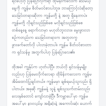
ရင်ပေါ့ဟု ပြန်ပြောလိုက်ရာ ထိုမိန်းကလေးက သေမယ့်
နေ့ကို ကျွန်မ စိတ်မဝင်စားပါဘူး။ ဘာကြောင့်လဲဆိုတော့
သေခြင်းတရားဆိုတာ ကျွန်မတို့ နဲ့ အတူ ရှိနေတာပဲ။
ကျွန်မတို့ လိုချင်သည်ဖြစ်စေ မလိုချင်သည်ဖြစ်စေ
တစ်နေ့နေ့ ရောက်လာမှာ မဟုတ်ဘူးလား။ မွေးဖွားလာ
စဉ်ကတည်းက သေခြင်းတရားက အတူတကွ
ဖွားဖက်တော်လို ပါလာခဲ့တာပါ။ ကျွန်မ စိတ်ဝင်စားတာ
က ရှင်သန်မှု အတွက်ပါဟု ပြန်ပြောလေ၏။
ထိုအခါ ကျွန်ုပ်က ဟုတ်ပါပြီ။ ဘယ်လို ရှင်သန်မှုမျိုး
လည်းဟု ပြန်မေးလိုက်လေရာ ထိုမိန်းကလေးက ကျွန်မ
အိမ်ထောင်ပြုချင်တယ်။ ကျွန်မမှာ ချစ်ရမယ့်သူလည်း ရှိ
ပါတယ်။ အခုဆို ကျွန်မနဲ့ သူနဲ့ ချစ်သူသက်တမ်းလည်း
လေးနှစ်တောင် ကျော်လာခဲ့ပြီ။ ဒီကမ္ဘာပေါ်မှာ ကျွန်မ
အပေါ်မှာ နားလည်မှု အရှိဆုံးနဲ့ အကောင်းဆုံး ယောက်