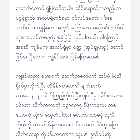
လောက်တောင် ရှိပြီထင်တယ်။ ထိုင်းရောက်ကတည်းက
ပုဇွန်ခွာတဲ့ အလုပ်ရုံတစ်ခုမှာ ဝင်လုပ်နေတာ ။ ဒီနေ့
အထိပါပဲ။ ကျွန်မက အလုပ် မကြာခဏ မပြောင်းတတ်ပါ
ဘူး။ အလုပ်တစ်ခုကို စွဲစွဲမြဲမြဲ လုပ်ပါတယ်။ ဒါကြောင့်
အခုဆို ကျွန်မက အလုပ်ရုံမှာ ဝဏ္ဏ (အုပ်ချုပ်သူ) တောင်
ဖြစ်နေပြီလေဟု ကျွန်ုပ်အား ပြန်ပြောလေ၏။
ကျွန်ုပ်လည်း စီးကရက် နောက်တစ်လိပ်ကို ထပ်မံ မီးညှိ
ရှိုက်ဖွာလိုက်ပြီး ထိုမိန်းကလေး၏ မျက်နှာကို
သေသေချာချာ စိုက်ကြည့်လိုက်ပြီးလျှင် ဒီမှာ မိန်းကလေး
မင်းဟာ သိုက်ကလာတဲ့ ဥစ္စာစောင့် မိန်းကလေး တစ်
ယောက် လုံး၀ မဟုတ်ပါဘူး။ မင်းဟာ သာမန် သူလို
ကိုယ်လို သာမန် မိန်းကလေးတစ်ယောက်ပါပဲဟု ပြော
လိုက်လေရာ ထိုမိန်းကလေးက သူမ၏ နှုတ်ခမ်းကို