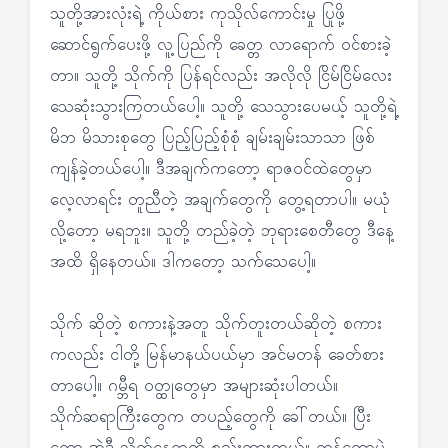
သူတို့အားလုံးရဲ့ ကိုယ်စား ကုသိုလ်ကောင်းမှု ပြုဖို့
ဆောင်ရွက်ပေးဖို့ လူ့ပြည်ကို ခေတ္တ လာရောက် ဝင်စားခဲ့
တာ။ သူတို့ သိုက်ကို ပြန်ရင်လည်း အလိုလို ငြိမ်ငြိမ်လေး
သေဆုံးသွားကြတယ်ပေါ့။ သူတို့ သေသွားပေမယ့် သူတို့ရဲ့
မိဘ မိသားစုတွေ ပြည့်ပြည့်စုံစုံ ချမ်းချမ်းသာသာ ဖြစ်
ကျန်ခဲ့တယ်ပေါ့။ ဒီအချက်ကတော့ ရာဇဝင်ထဲတွေမှာ
လေ့လာရင်း တူညီတဲ့ အချက်တွေကို တွေ့ရတာပါ။ မယုံ
လို့တော့ မရဘူး။ သူတို့ တည်ခဲ့တဲ့ ဘုရားစေတီတွေ ဒီနေ့
အထိ ရှိနေတယ်။ ဒါကတော့ သက်သေပေါ့။
သိုက် ဆိုတဲ့ စကားနဲ့အတူ သိုက်တူးတယ်ဆိုတဲ့ စကား
ကလည်း ငါတို့ မြန်မာနယ်ပယ်မှာ အင်မတန် ခေတ်စား
တာပေါ့။ ဂမ္ဘီရ ဝတ္ထုတွေမှာ အများဆုံးပါတယ်။
သိုက်ဆရာကြီးတွေက တပည့်တွေကို ခေါ်တယ်။ ပြီး