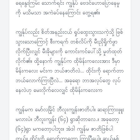
ရေနွေးကြမ်း သောက်ရင်း ကျွန်ုပ် ဗေဒင်ဟောပြောနေမှု
ကို မသိမသာ အကဲခပ်နေကြောင်း တွေ့ရ၏။
ကျွန်ုပ်လည်း စိတ်အနည်းငယ် ရှုပ်ထွေးသွားသကဲ့သို့ ဖြစ်
သွားသောကြောင့် စီးကရက် တစ်လိပ်ကို မီးညှိရှိုက်ဖွာ
လိုက်ပြီးလျှင် မီးခိုများကို ကောင်းကင်ပေါ်သို့ မှုတ်ထုတ်
လိုက်၏။ ထို့နောက် ကျွန်ုပ်က ထိုမိန်းကလေးအား ဒီမှာ
မိန်းကလေး မင်းက ဘယ်ဇာတိလဲ…. ထိုင်းကို ရောက်တာ
ဘယ်လောက်ကြာပြီလဲ…. အခုရော ဘာအလုပ်တွေ လုပ်
နေလဲဟု မေးလိုက်လေလျှင် ထိုမိန်းကလေးက
ကျွန်မက မော်လမြိုင် ဘီလူးကျွန်းဇာတိပါ။ ဆရာကြားဖူူး
မလားပဲ။ ဘီလူးကျွန်း (၆၄) ရွာဆိုတာလေ..။ အခုတော့
(၆၄)ရွာ မကတော့ပါဘူး။ အဲဒါ ကျွန်မ ဇာတိဖြစ်ပါ
တယ်။ ထိုင်းကို ရောက်တာတော့ ကြာပြီပေါ့။ ဆယ်နှစ်