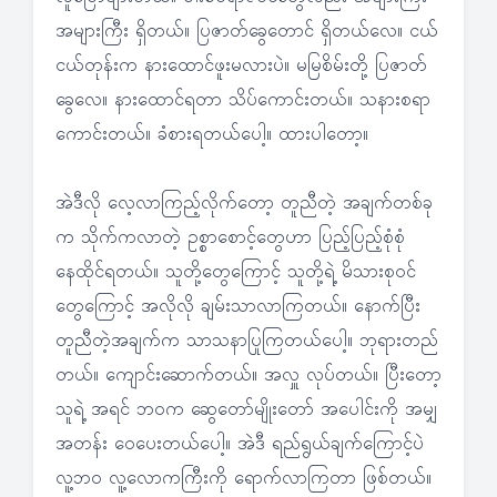
အများကြီး ရှိတယ်။ ပြဇာတ်ခွေတောင် ရှိတယ်လေ။ ငယ်
ငယ်တုန်းက နားထောင်ဖူးမလားပဲ။ မမြစိမ်းတို့ ပြဇာတ်
ခွေလေ။ နားထောင်ရတာ သိပ်ကောင်းတယ်။ သနားစရာ
ကောင်းတယ်။ ခံစားရတယ်ပေါ့။ ထားပါတော့။
အဲဒီလို လေ့လာကြည့်လိုက်တော့ တူညီတဲ့ အချက်တစ်ခု
က သိုက်ကလာတဲ့ ဥစ္စာစောင့်တွေဟာ ပြည့်ပြည့်စုံစုံ
နေထိုင်ရတယ်။ သူတို့တွေကြောင့် သူတို့ရဲ့ မိသားစုဝင်
တွေကြောင့် အလိုလို ချမ်းသာလာကြတယ်။ နောက်ပြီး
တူညီတဲ့အချက်က သာသနာပြုကြတယ်ပေါ့။ ဘုရားတည်
တယ်။ ကျောင်းဆောက်တယ်။ အလှူ လုပ်တယ်။ ပြီးတော့
သူရဲ့ အရင် ဘဝက ဆွေတော်မျိုးတော် အပေါင်းကို အမျှ
အတန်း ဝေပေးတယ်ပေါ့။ အဲဒီ ရည်ရွယ်ချက်ကြောင့်ပဲ
လူ့ဘ၀ လူ့လောကကြီးကို ရောက်လာကြတာ ဖြစ်တယ်။