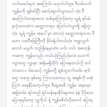
လက်မထပ်ရလဲ အကြောင်း မဟုတ်ပါဘူး။ ဒီတစ်သက်
ကျွန်မကို ချစ်ခင်ပြီး စောင့်ရှောက်သွားမယ် တဲ့။ ဒီ
အကြောင်းတရားလေး တစ်ခုကြောင့်တော့ သူ့ရဲ့ ရင်ထဲ
နှလုံးသားထဲက မေတ္တာတရား ပြောင်းလဲသွားဖို့ မရှိဘူး
တဲ့။ သူ့ရဲ့ ကျွန်မ အပေါ်မှာ ထားတဲ့ မေတ္တာတရားဟာ ဒီ
မဟာ ပထဝီမြေကြီးလို ခိုင်ခန့်ပါတယ်တဲ့။ ကမ္ဘာပျက်
တောင် မပျက် တည်ရှိနေမှာတဲ။ ဟင်း ဟင်း အစတုန်း
ကတော့ ကျွန်မလည်း ဘယ်ယုံကြည်ပါ့မလဲ။ ယောက်
ကျားတွေ လျှာမှာ အရိုးမရှိတိုင်း ပြောနေတယ်လို့ ထင်
တာလေ..။ ဒါပေမယ့် ကျွန်မတို့ ချစ်သူသက်တမ်း ရက်
တွေ လတွေ နှစ်တွေ ကြာလာတော့မှ သူ့ အချစ်ကို မအံ့
သြဘဲ မနေနိုင်တော့ပါဘူး။ ဒီနေ့အထိ ကျွန်မ အနားမှာ
အမြဲတမ်း ရပ်တည် ရှင်သန်နေထိုင်နေတာ။ နဲနဲ ပိုပိုလေး
ပြောရရင်တော့ သူ့ကိုယ် နဲ့ ကျွန်မစိတ်လိုတောင် ပြောရ