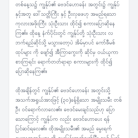
တစ်နေ့သ၌ ကျွန်ုပ်၏ ဗေဒင်ဟောခန်း အတွင်း၌ ကျွန်ုပ်
နှင့်အတူ ဒေါ်သတ္တိကြီး နှင့် ဦးလှဖေဟု အမည်ရသော
ကုလားအဖိုးကြီး သုံးဦးသား ထိုင်၍ စကားပြောဆိုနေ
ကြ၏။ ထိုနေ့ နံက်ပိုင်းတွင် ကျွန်ုပ်တို့ သုံးဦးသား လ
ဘက်ရည်ဆိုင်သို့ မသွားတော့ပဲ အိမ်မှာပင် ကော်ဖီမစ်
ထုပ်များ ကို ဖျော်၍ အီကြာကွေးကို ဆိုင်မှ ဝယ်ယူကာ
စားကြရင်း ရောက်တတ်ရာရာ စကားများကို ထိုင်၍
ပြောဆိုနေကြ၏။
ထိုအချိန်တွင် ကျွန်ုပ်၏ ဗေဒင်ဟောခန်း အတွင်းသို့
အသက်အရွယ်အားဖြင့် (၃၀)ခန့်ရှိသော အမျိုးသမီး တစ်
ဦး ဝင်ရောက်လာလေ၏။ ဗေဒင်မေးချင်သည်ဟု ပြော
သောကြောင့် ကျွန်ုပ်က လည်း ဗေဒင်ဟောပေး ရန်
ပြင်ဆင်ရလေ၏။ ထိုအမျိုးသမီး၏ အမည် မွေးရက်