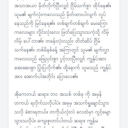
အသာအယာ မှိတ်လိုက်ပြီးလျှင် ငြိမ်သက်စွာ ထိုင်နေ၏။
သူမ၏ မျက်လုံးကလေးသည် မှိတ်ထားပါလျက် လှုပ်
နေသည်ကို မြင်နေရ၏။ တစ်ချက်တစ်ချက် မေးကြော
ကလေးများ လှိုင်းလုံးလေး ဖြတ်ပြေးသွားသကဲ့သို့ လိမ့်
လိမ့် ပေါ်လာ၏။ တခန်းလုံးလည်း တိတ်ဆိပ် ငြိမ်
သက်နေ၏။ တစ်မိနစ်ခန့် အကြာတွင် သူမ၏ မျက်လွှာ
ကလေးသည် ဖြေညှင်းစွာ ပွင့်လာပြီးလျှင် ကျွန်ုပ်အား
အေးဆေးစွာ ပြုံးပြလိုက်၏။ ထို့နောက် သူမသည် ကျွန်ုပ်
အား အောက်ပါအတိုင်း ပြောလေ၏။
အိုကေတယ် ဆရာ။ ဘ၀ အသစ် တစ်ခု ကို အမှန်
တကယ် ရလိုက်သလိုပါပဲ။ အခုမှ အသက်ရှူချောင်သွား
သလို ခံစားရတယ်။ တကိုယ်လုံးလဲ လေထဲမှာ လွင့်မျော
သွားသလိုပဲ။ ကျေးဇူးတင်ပါတယ် ဆရာ။ ကျွန်မ