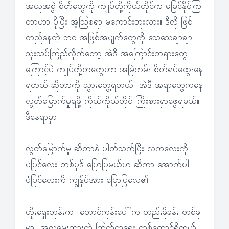
အယူအစွဲ စိတ်တွေကို ကျုပ်တို့ကိုယ်တိုင်က မမြင်နိုင်ကြ
တာဟာ ပိုပြီး အံ့သြစရာ မကောင်းဘူးလား။ ဒီလို ဖြစ်
တည်နေတဲ့ ဘ၀ အဖြစ်အပျက်တွေကို သေသေချာချာ
သုံးသပ်ကြည့်လိုက်တော့ အဲဒီ အကြောင်းတရားတွေ
ကြောင့်ပဲ ကျုပ်တို့တတွေဟာ အမြဲတမ်း စိတ်ရှုပ်ထွေးနေ
ရတယ် ဆိုတာကို သွားတွေ့ရတယ်။ အဲဒီ အရာတွေကနေ
လွတ်မြောက်မှုရဖို့ ကိုယ်ကိုယ်တိုင် ကြိုးစားရှာဖွေရမယ်။
ဒီနေရာမှာ
လွတ်မြောက်မှု ဆိုတာနဲ့ ပါတ်သက်ပြီး လူကလေးကို
ပုံပြင်လေး တစ်ပုဒ် ပြောပြမယ်ဟု ဆိုကာ အောက်ပါ
ပုံပြင်လေးကို ကျွန်ုပ်အား ပြောပြလေ၏။
ဟိုးရှေးတုန်းက တောင်ကုန်းပေါ်က တည်းခိုခန်း တစ်ခု
မှာ အလှမွေးထားတဲ့ ကြက်တူရွေး တစ်ကောင်ရှိတယ်။