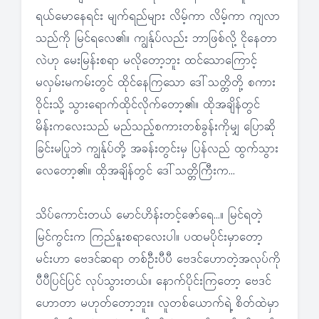
ရယ်မောနေရင်း မျက်ရည်များ လိမ့်ကာ လိမ့်ကာ ကျလာ
သည်ကို မြင်ရလေ၏။ ကျွန်ုပ်လည်း ဘာဖြစ်လို့ ငိုနေတာ
လဲဟု မေးမြန်းစရာ မလိုတော့ဘူး ထင်သောကြောင့်
မလှမ်းမကမ်းတွင် ထိုင်နေကြသော ဒေါ်သတ္တိတို့ စကား
ဝိုင်းသို့ သွားရောက်ထိုင်လိုက်တော့၏။ ထိုအချိန်တွင်
မိန်းကလေးသည် မည်သည့်စကားတစ်ခွန်းကိုမျှ ပြောဆို
ခြင်းမပြုဘဲ ကျွန်ုပ်တို့ အခန်းတွင်းမှ ပြန်လည် ထွက်သွား
လေတော့၏။ ထိုအချိန်တွင် ဒေါ်သတ္တိကြီးက…
သိပ်ကောင်းတယ် မောင်ဟိန်းတင့်ဇော်ရေ…။ မြင်ရတဲ့
မြင်ကွင်းက ကြည်နူးစရာလေးပါ။ ပထမပိုင်းမှာတော့
မင်းဟာ ဗေဒင်ဆရာ တစ်ဦးပီပီ ဗေဒင်ဟောတဲ့အလုပ်ကို
ပီပီပြင်ပြင် လုပ်သွားတယ်။ နောက်ပိုင်းကြတော့ ဗေဒင်
ဟောတာ မဟုတ်တော့ဘူး။ လူတစ်ယောက်ရဲ့ စိတ်ထဲမှာ