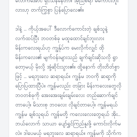
လောက်အောင် ရှင်သန်နေတာ။ အံ့သြစရာ မကောင်းဘူး
လားဟု တက်ကြွစွာ ပြန်ပြောလေ၏။
ဒါနဲ့ … ကိုယ့်အပေါ် ဒီလောက်ကောင်းတဲ့ ချစ်သူနဲ့
လက်ထပ်ပြီး ဘဝတစ်ခု မထူထောင်ချင်ဘူးလား
မိန်းကလေးရယ်ဟု ကျွန်ုပ်က မေးလိုက်လျှင် ထို
မိန်းကလေး၏ မျက်ဝန်းများသည် ချက်ချင်းဆိုသလို ရွာ
တော့မယ့် မိုးလို့ အုံ့ဆိုင်းသွား၏။ ထို့နောက် တိုးတိတ်စွာ
ဖြင့် … မရဘူးလေ ဆရာရယ်။ ကျွန်မ ဘဝကို ဆရာ့ကို
ပြောပြထားပြီပဲ။ ကျွန်မလည်း တခြား မိန်းကလေးတွေလို
ဘဝတစ်ခုကို အေးအေးချမ်းချမ်းလေး တည်ဆောက်ချင်
တာပေါ့။ မိသားစု ဘဝလေး လိုချင်တာပေါ့။ ကျွန်မရယ်
ကျွန်မ ချစ်သူရယ် ကျွန်မတို့ ကလေးလေးတွေရယ် အိုး…
ဘယ်လောက် သာယာ ပျော်ရွှင်ကြည်နူးဖို့ ကောင်းလိုက်မ
လဲ။ ဒါပေမယ့် မရဘူးလေ ဆရာရယ်။ ကျွန်မကို သိုက်က