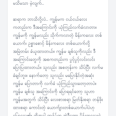
မသိမသာ မဲ့လျက်…
ဆရာက ဘာသိလို့လဲ… ကျွန်မက ငယ်ငယ်လေး
ကတည်းက ဒီအကြောင်းကို ယုံကြည်လက်ခံလာတာ။
ကျွန်မကို ကျွန်မလည်း သိုက်ကလာတဲ့ မိန်းကလေး တစ်
ယောက်၊ ဥစ္စာစောင့် မိန်းကလေး တစ်ယောက်လို့
အမြဲတမ်း ခံယူထားတယ်။ ကျွန်မ ချစ်သူကိုလည်း ဒီ
အကြောင်းတွေကို အစကတည်းက ပွင့်ပွင့်လင်းလင်း
ပြောပြထားတယ်။ သူလည်း အစတုန်းက သိပ်ပြီး လက်မ
ခံချင်ဘူး။ နောက်တော့ သူလည်း မပြောနိုင်တဲ့အဆုံး
ကျွန်မ ပြောတာကို လက်ခံ ယုံကြည်သွားတော့တာပဲ။
ကျွန်မ ချစ်သူ အကြောင်းကို ပြောရရင်တော့ သူဟာ
ကျွန်မအတွက် သိပ်ပြီး လေးစားစရာ မြတ်နိုးစရာ တန်ဖိုး
ထားစရာ ကောင်းတဲ့ ယောက်ျားတစ်ယောက်ပါပဲဟု
ပြောလေ၏။ ထိုအခါ ကျွန်ုပ်က အဲဒီတော့ မိန်းကလေးရဲ့