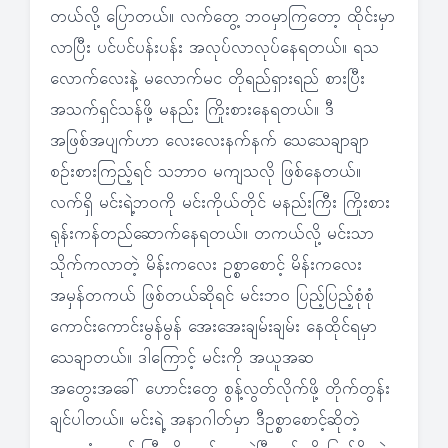
တယ်လို့ ပြောတယ်။ လက်တွေ့ ဘဝမှာကြတော့ ထိုင်းမှာ
လာပြီး ပင်ပင်ပန်းပန်း အလုပ်လာလုပ်နေရတယ်။ ရသ
လောက်လေးနဲ့ မလောက်မင တိုရည်ရှားရည် စားပြီး
အသက်ရှင်သန်ဖို့ မနည်း ကြိုးစားနေရတယ်။ ဒီ
အဖြစ်အပျက်ဟာ လေးလေးနက်နက် သေသေချာချာ
စဉ်းစားကြည့်ရင် သဘာ၀ မကျသလို ဖြစ်နေတယ်။
လက်ရှိ မင်းရဲ့ဘဝကို မင်းကိုယ်တိုင် မနည်းကြီး ကြိုးစား
ရုန်းကန်တည်ဆောက်နေရတယ်။ တကယ်လို့ မင်းသာ
သိုက်ကလာတဲ့ မိန်းကလေး ဥစ္စာစောင့် မိန်းကလေး
အမှန်တကယ် ဖြစ်တယ်ဆိုရင် မင်းဘ၀ ပြည့်ပြည့်စုံစုံ
ကောင်းကောင်းမွန်မွန် အေးအေးချမ်းချမ်း နေထိုင်ရမှာ
သေချာတယ်။ ဒါကြောင့် မင်းကို အယူအဆ
အတွေးအခေါ် ဟောင်းတွေ စွန့်လွတ်လိုက်ဖို့ တိုက်တွန်း
ချင်ပါတယ်။ မင်းရဲ့ အနာဂါတ်မှာ ဒီဥစ္စာစောင့်ဆိုတဲ့