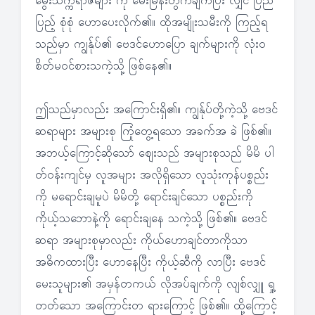
မွေးသက္ကရာဇ်များ ကို မေးမြန်းတွက်ချက်ပြီး လျှင် ပြည်
ပြည့် စုံစုံ ဟောပေးလိုက်၏။ ထိုအမျိုးသမီးကို ကြည့်ရ
သည်မှာ ကျွန်ုပ်၏ ဗေဒင်ဟောပြော ချက်များကို လုံး၀
စိတ်မဝင်စားသကဲ့သို့ ဖြစ်နေ၏။
ဤသည်မှာလည်း အကြောင်းရှိ၏။ ကျွန်ုပ်တို့ကဲ့သို့ ဗေဒင်
ဆရာများ အများစု ကြုံတွေ့ရသော အခက်အ ခဲ ဖြစ်၏။
အဘယ့်ကြောင့်ဆိုသော် ဈေးသည် အများစုသည် မိမိ ပါ
တ်ဝန်းကျင်မှ လူအများ အလိုရှိသော လူသုံးကုန်ပစ္စည်း
ကို မရောင်းချမူပဲ မိမိတို့ ရောင်းချင်သော ပစ္စည်းကို
ကိုယ့်သဘောနဲ့ကို ရောင်းချနေ သကဲ့သို့ ဖြစ်၏။ ဗေဒင်
ဆရာ အများစုမှာလည်း ကိုယ်ဟောချင်တာကိုသာ
အဓိကထားပြီး ဟောနေပြီး ကိုယ့်ဆီကို လာပြီး ဗေဒင်
မေးသူများ၏ အမှန်တကယ် လိုအပ်ချက်ကို လျစ်လျှူ ရှု့
တတ်သော အကြောင်းတ ရားကြောင့် ဖြစ်၏။ ထို့ကြောင့်