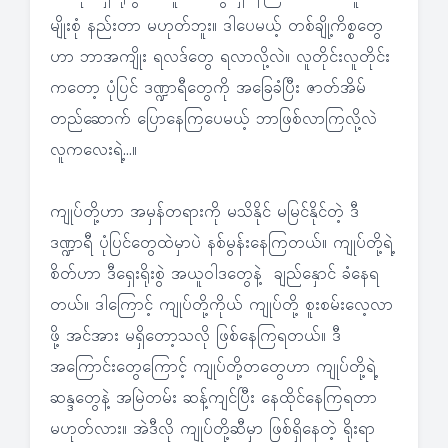
မျိုးစုံ နည်းတာ မဟုတ်ဘူး။ ဒါပေမယ့် တစ်ချို့ကိစ္စတွေ
ဟာ ဘာအကျိုး ရလဒ်တွေ ရလာလို့လဲ။ လူတိုင်းလူတိုင်း
ကတော့ ပုံပြင် ဒဏ္ဍာရီတွေကို အခြေခံပြီး ဇာတ်အိမ်
တည်ဆောက် ပြောနေကြပေမယ့် ဘာဖြစ်လာကြလို့လဲ
လူကလေးရဲ့…။
ကျုပ်တို့ဟာ အမှန်တရားကို မသိနိုင် မမြင်နိုင်တဲ့ ဒီ
ဒဏ္ဍာရီ ပုံပြင်တွေထဲမှာပဲ နစ်မွန်းနေကြတယ်။ ကျုပ်တို့ရဲ့
စိတ်ဟာ ဒီရှေးရိုးစွဲ အယူဝါဒတွေနဲ့ ချည်နှောင် ခံနေရ
တယ်။ ဒါကြောင့် ကျုပ်တို့ကိုယ် ကျုပ်တို့ စူးစမ်းလေ့လာ
ဖို့ အင်အား မရှိတော့သလို ဖြစ်နေကြရတယ်။ ဒီ
အကြောင်းတွေကြောင့် ကျုပ်တို့တတွေဟာ ကျုပ်တို့ရဲ့
ဆန္ဒတွေနဲ့ အမြဲတမ်း ဆန့်ကျင်ပြီး နေထိုင်နေကြရတာ
မဟုတ်လား။ အဲဒီလို ကျုပ်တို့ဆီမှာ ဖြစ်ရှိနေတဲ့ ရိုးရာ