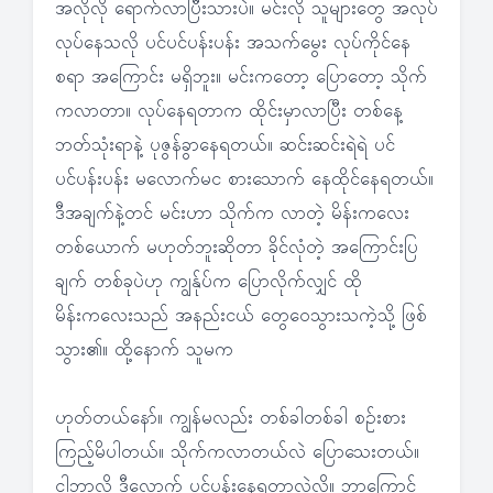
အလိုလို ရောက်လာပြီးသားပဲ။ မင်းလို သူများတွေ အလုပ်
လုပ်နေသလို ပင်ပင်ပန်းပန်း အသက်မွေး လုပ်ကိုင်နေ
စရာ အကြောင်း မရှိဘူး။ မင်းကတော့ ပြောတော့ သိုက်
ကလာတာ။ လုပ်နေရတာက ထိုင်းမှာလာပြီး တစ်နေ့
ဘတ်သုံးရာနဲ့ ပုဇွန်ခွာနေရတယ်။ ဆင်းဆင်းရဲရဲ ပင်
ပင်ပန်းပန်း မလောက်မင စားသောက် နေထိုင်နေရတယ်။
ဒီအချက်နဲ့တင် မင်းဟာ သိုက်က လာတဲ့ မိန်းကလေး
တစ်ယောက် မဟုတ်ဘူးဆိုတာ ခိုင်လုံတဲ့ အကြောင်းပြ
ချက် တစ်ခုပဲဟု ကျွန်ုပ်က ပြောလိုက်လျှင် ထို
မိန်းကလေးသည် အနည်းငယ် တွေဝေသွားသကဲ့သို့ ဖြစ်
သွား၏။ ထို့နောက် သူမက
ဟုတ်တယ်နော်။ ကျွန်မလည်း တစ်ခါတစ်ခါ စဉ်းစား
ကြည့်မိပါတယ်။ သိုက်ကလာတယ်လဲ ပြောသေးတယ်။
ငါဘာလို့ ဒီလောက် ပင်ပန်းနေရတာလဲလို့။ ဘာကြောင့်