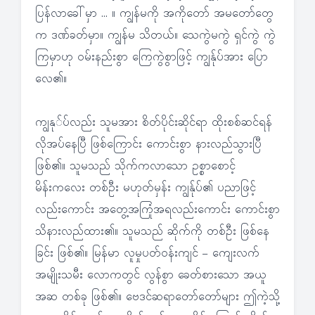
ပြန်လာခေါ်မှာ … ။ ကျွန်မကို အကိုတော် အမတော်တွေ
က ဒဏ်ခတ်မှာ။ ကျွန်မ သိတယ်။ သေကွဲမကွဲ ရှင်ကွဲ ကွဲ
ကြမှာဟု ဝမ်းနည်းစွာ ကြေကွဲစွာဖြင့် ကျွန်ုပ်အား ပြော
လေ၏။
ကျွနု်ပ်လည်း သူမအား စိတ်ပိုင်းဆိုင်ရာ ထိုးစစ်ဆင်ရန်
လိုအပ်နေပြီ ဖြစ်ကြောင်း ကောင်းစွာ နားလည်သွားပြီ
ဖြစ်၏။ သူမသည် သိုက်ကလာသော ဥစ္စာစောင့်
မိန်းကလေး တစ်ဦး မဟုတ်မှန်း ကျွန်ုပ်၏ ပညာဖြင့်
လည်းကောင်း အတွေ့အကြုံအရလည်းကောင်း ကောင်းစွာ
သိနားလည်ထား၏။ သူမသည် ဆိုက်ကို တစ်ဦး ဖြစ်နေ
ခြင်း ဖြစ်၏။ မြန်မာ လူမှုပတ်ဝန်းကျင် – ကျေးလက်
အမျိုးသမီး လောကတွင် လွန်စွာ ခေတ်စားသော အယူ
အဆ တစ်ခု ဖြစ်၏။ ဗေဒင်ဆရာတော်တော်များ ဤကဲ့သို့