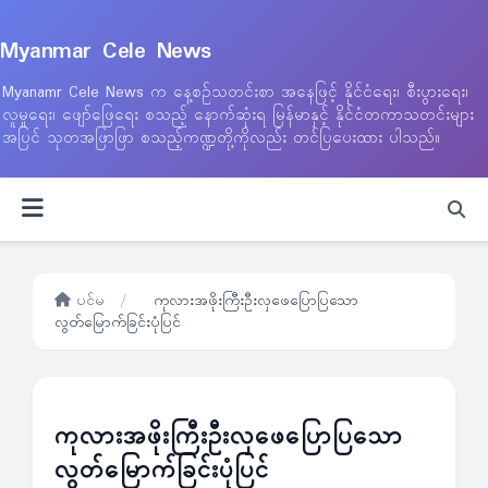
Myanmar Cele News
Myanamr Cele News က နေ့စဉ်သတင်းစာ အနေဖြင့် နိုင်ငံရေး၊ စီးပွားရေး၊
လူမှုရေး၊ ဖျော်ဖြေရေး စသည့် နောက်ဆုံးရ မြန်မာနှင့် နိုင်ငံတကာသတင်းများ
အပြင် သုတအဖြာဖြာ စသည့်ကဏ္ဍတို့ကိုလည်း တင်ပြပေးထား ပါသည်။
ပင်မ
/
ကုလားအဖိုးကြီးဦးလှဖေပြောပြသော
လွတ်မြောက်ခြင်းပုံပြင်
ကုလားအဖိုးကြီးဦးလှဖေပြောပြသော
လွတ်မြောက်ခြင်းပုံပြင်