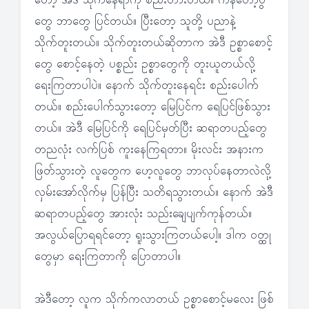
တော့ အဲဒီ သိုက်နေရာကို စည်းတားတယ်။ ကန်တော့ပွဲ
တွေ ဘာတွေ ပြင်တယ်။ ပြီးတော့ သူတို့ ပညာနဲ့
သိုက်တူးတယ်။ သိုက်တူးတယ်ဆိုတာက အဲဒီ ဥစ္စာစောင့်
တွေ စောင့်နေတဲ့ ပစ္စည်း ဥစ္စာတွေကို တူးယူတယ်လို့
ရေးကြတာပါပဲ။ နောက် သိုက်တူးနေရင်း စည်းပေါက်
တယ်။ စည်းပေါက်သွားတော့ မြေပြင်က ရေပြင်ဖြစ်သွား
တယ်။ အဲဒီ မြေပြင်ကို ရေပြင်မှတ်ပြီး ဆရာတပည့်တွေ
တညလုံး လက်ပြစ် ကူးနေကြရတာ။ မိုးလင်း အနားက
ဖြတ်သွားတဲ့ လူတွေက ဟေ့လူတွေ ဘာလုပ်နေတာလဲလို့
လှမ်းအော်လိုက်မှ ပြန်ပြီး သတိရသွားတယ်။ နောက် အဲဒီ
ဆရာတပည့်တွေ အားလုံး သည်းချေပျက်ကုန်တယ်။
အလွယ်ပြောရရင်တော့ ရူးသွားကြတယ်ပေါ့။ ဒါက ဝတ္ထု
တွေမှာ ရေးကြတာကို ပြောတာပါ။
အဲဒီတော့ လူက သိုက်ကလာတယ် ဥစ္စာစောင့်မလေး ဖြစ်