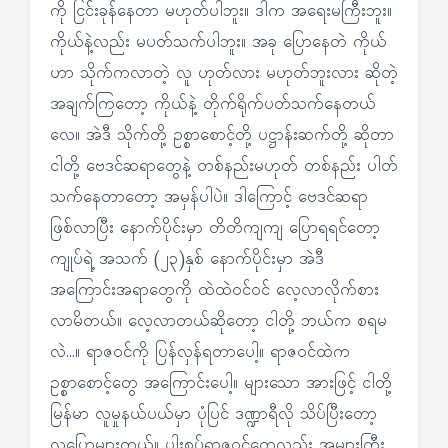
ကို ငြင်းခုန်နေတာ မဟုတ်ပါဘူး။ ဒါက အရေးမကြီးဘူး။
ကိုယ်နဲ့လည်း မပတ်သက်ပါဘူး။ အခု ပြောနေတဲ ကိုယ်
ဟာ သိုက်ကလာတဲ့ လူ ဟုတ်လား မဟုတ်ဘူးလား ဆိုတဲ့
အချက်ကြတော့ ကိုယ်နဲ့ တိုက်ရိုက်ပတ်သက်နေတယ်
လေ။ အဲဒီ သိုက်တို့ ဥစ္စာစောင့်တို့ ပဋ္ဌာန်းဆက်တို့ ဆိုတာ
ငါတို့ ဗေဒင်ဆရာတွေနဲ့ တစ်နည်းမဟုတ် တစ်နည်း ပါတ်
သက်နေတာတော့ အမှန်ပါပဲ။ ဒါကြောင့် ဗေဒင်ဆရာ
ဖြစ်လာပြီး နောက်ပိုင်းမှာ တိတိကျကျ ပြောရရင်တော့
ကျုပ်ရဲ့ အသက် (၂၃)နှစ် နောက်ပိုင်းမှာ အဲဒီ
အကြောင်းအရာတွေကို ထဲထဲဝင်ဝင် လေ့လာလိုက်စား
လာမိတယ်။ လေ့လာတယ်ဆိုတော့ ငါတို့ ဘယ်က စရမ
လဲ…။ ရာဇဝင်ကို ပြန်လှန်ရတာပေါ့။ ရာဇဝင်ထဲက
ဥစ္စာစောင့်တွေ အကြောင်းပေါ့။ များသော အားဖြင့် ငါတို့
မြန်မာ လူမှုနယ်ပယ်မှာ ပုံပြင် ဒဏ္ဍာရီလို သိပ်ပြီးတော့
လူပြောများတယ်။ ပါးစပ်ရာဇဝင်တွေလည်း အများကြီး