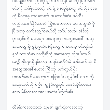
အရေခွံဟောင်းကြီးကို ချွတ်ထားခဲ့ပြီး မင်းကို မြတ်နိုးတဲ့
မင်းကို တန်ဖိုးထားတဲ့ မင်းရဲ့ ချစ်သူနဲ့အတူ မင်းလိုချင်နေ
တဲ့ မိသားစု ဘဝလေးကို အကောင်းဆုံး ဖန်တီး
တည်ဆောက်နိုင်အောင် ကြိုးစားတာဟာ မင်းအတွက် ပို
ပြီးတော့ လက်တွေ့ကြမယ်လို့ ထင်ပါတယ်။ အဲဒီလို
မှားယွင်းတဲ့ မသေချာ မရေရာတဲ့ အတွေးအခေါ် အယူ
အဆတွေကို စွန့်လွှတ်ပစ်ဖို့အတွက်ကတော့ မင်းရင်ထဲ
နှလုံးသားထဲမှာ သတ္တိဆိုတဲ့ အရာတော့ လိုအပ်တယ်။
သတ္တိမရှိဘူးဆိုရင်တော့ အရင်အတိုင်းပဲ တစ်သက်လုံး ဒီ
အတွေးအခေါ်ဟောင်းကြီးကို ဖက်တွယ်ပြီး
အသက်ဆက်ပေတော့ဟု ပြောရင်း ကျွန်ုပ်၏ စကားကို
အဆုံးသတ်လိုက်ပြီး ကျွန်ုပ်ရှေ့တွင် ဗေဒင်ထိုင်မေးနေ
သော မိန်းကလေးအား အကဲခပ်လိုက်၏။
ထိုမိန်းကလေးသည် သူမ၏ မျက်လုံးကလေးကို