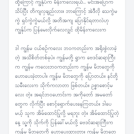
ထို့ကြောင့် ကျွန်ုပ်က မိန်းကလေးရယ်… မင်းအပြောက
သိပ်ပြီး တိကျလှချည်လား။ ဘာကြောင့် အဲဒီလို သေကွဲမ
ကွဲ ရှင်ကွဲကွဲမယ်လို့ အတိအကျ ပြောနိုင်ရတာလဲဟု
ကျွန်ုပ်က ပြန်မေးလိုက်လေလျှင် ထိုမိန်းကလေးက
ဒါ ကျွန်မ ငယ်စဉ်ကလေး ဘဝကတည်းက အရိုးစွဲလာခဲ့
တဲ့ အသိစိတ်တစ်ခုပဲ။ ကျွန်မတို့ ရွာက ဗေဒင်ဆရာကြီး
က ကျွန်မ ကလေးဘဝကတည်းက ကျွန်မ မိဘတွေကို
ဟောပေးခဲ့တာပါ။ ကျွန်မ မိဘတွေကို ပြောတယ်။ နင်တို့
သမီးလေးက သိုက်ကလာတာ ဖြစ်တယ်။ ဥစ္စာစောင့်မ
လေး တဲ့။ အရင်ဘဝဟောင်းက အကိုတော် အမတော်
တွေက လိုက်ပြီး စောင့်ရှောက်ပေးနေကြတယ်။ ဒါပေ
မယ့် သူက အိမ်ထောင်ပြုလို့ မရဘူး တဲ့။ အိမ်ထောင်ပြုတဲ့
နေ့ သူ့ကို သိုက်ကို ပြန်ခေါ်မယ်လို့ ဗေဒင်ဆရာကြီးက
ကျွန်မ မိဘတွေကို ဟောပေးထားတာ။ ကျွန်မ မိဘတွေ