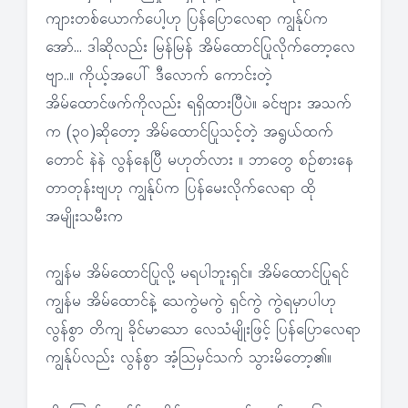
ကျားတစ်ယောက်ပေါ့ဟု ပြန်ပြောလေရာ ကျွန်ုပ်က
အော်… ဒါဆိုလည်း မြန်မြန် အိမ်ထောင်ပြုလိုက်တော့လေ
ဗျာ..။ ကိုယ့်အပေါ် ဒီလောက် ကောင်းတဲ့
အိမ်ထောင်ဖက်ကိုလည်း ရရှိထားပြီပဲ။ ခင်ဗျား အသက်
က (၃၀)ဆိုတော့ အိမ်ထောင်ပြုသင့်တဲ့ အရွယ်ထက်
တောင် နဲနဲ လွန်နေပြီ မဟုတ်လား ။ ဘာတွေ စဉ်စားနေ
တာတုန်းဗျဟု ကျွန်ုပ်က ပြန်မေးလိုက်လေရာ ထို
အမျိုးသမီးက
ကျွန်မ အိမ်ထောင်ပြုလို့ မရပါဘူးရှင်။ အိမ်ထောင်ပြုရင်
ကျွန်မ အိမ်ထောင်နဲ့ သေကွဲမကွဲ ရှင်ကွဲ ကွဲရမှာပါဟု
လွန်စွာ တိကျ ခိုင်မာသော လေသံမျိုးဖြင့် ပြန်ပြောလေရာ
ကျွန်ုပ်လည်း လွန်စွာ အံ့သြမှင်သက် သွားမိတော့၏။