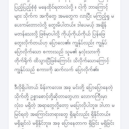
ပြည့်ပြည့်စုံစုံ မနေထိုင်ရတာလဲလို့ ။ ငါ့ကို ဘာကြောင့်
များ သိုက်က အကိုတွေ အမတွေက လာပြီး မကြည့်ရှု မ
ပေးကမ်းတာလဲလို့ တွေးမိပါတယ်။ ဒါပေမယ့် အချိန်
မတန်သေးလို့ ဖြစ်မှာပါလို့ ကိုယ့်ကိုယ်ကိုယ် ပြန်ဖြေ
တွေးလိုက်တယ်ဟု ပြောလေ၏။ ကျွန်ုပ်လည်း ကျွန်ုပ်
ပြောလိုက်သော စကားသည် သူမ၏ နှလုံးသားကို
တိုက်ရိုက် ထိသွားပြီဖြစ်ကြောင်း သိလိုက်သောကြောင့်
ကျွန်ုပ်သည် စကားကို ဆက်လက် ပြောလိုက်၏။
ဒီလိုရှိပါတယ် မိန်းကလေး။ အခု မင်းတို့ ပြောပြောနေတဲ့
သိုက်တို့ ဥစ္စာစောင့်တို့ဆိုတာတွေဟာ လောကကြီးမှာ
လုံး၀ မရှိတဲ့ အရာတွေလို့တော့ မပြောလိုပါဘူး။ ဒါဟာ မ
မြင်ရတဲ့ အကြောင်းတရားတွေ ရှိချင်လည်း ရှိနိုင်တယ်။
မရှိချင်လဲ မရှိနိုင်ဘူး။ အခု ပြောနေတာက ရှိခြင်း မရှိခြင်း