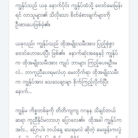
ကျွန်ုပ်သည် ယခု နောက်ပိုင်း ကျွန်ုပ်ထံသို့ ဗေဒင်မေးမြန်း
ရင် လာသူများ၏ သိလိုသော စိတ်ခံစားချက်များကို
ဦးစားပေးဖြစ်ခဲ့၏။
ယခုလည်း ကျွန်ုပ်သည် ထိုအမျိုးသမီးအား ပြည့်စုံစွာ
ဗေဒင်ဟောပေးပြီး ဖြစ်၏။ နောက်ဆုံးအနေနှင့် ကျွန်ုပ်
က ထိုအမျိုးသမီးအား ကျုပ် ဘာများ ကြည့်ပေးရဦးမ
လဲ… ဘာကူညီပေးရမလဲဟု မေးလိုက်ရာ ထိုအမျိုးသမီး
က ကျွန်ုပ်အား သေသေချာချာ စိုက်ကြည့်လိုက်ပြီး
နောက်….
ကျွန်မ ကိစ္စတစ်ခုကို တိတိကျကျ ဂဂနန သိချင်တယ်
ဆရာ ကူညီနိုင်မလားဟု ပြောလေ၏။ ထိုအခါ ကျွန်ုပ်က
အင်း…. ပြောပါ။ ဘယ်နေ့ သေရမလဲ ဆိုတဲ့ မေးခွန်းကလွဲ