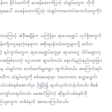
ိန်းက နိုင်ငံတော်ကို ဝေဖန်ထောက်ပြတဲ့ သံချပ်တွေက လိုကို
စိုးရအပေါ် ဝေဖန်ထောက်ပြတဲ့ သံချပ်ကားကောင်းကောင်းတွေကိုပဲ
ာကြောင့် အဲဒီ့အချိန်က သင်္ကြန်မှာ ဆုပေးမဏ္ဍပ် လုပ်ဖို့အတွက်
်မတို့တွေနေတဲ့နေရာက အစိုးရဝန်ထမ်းတွေများလို့ မတ်လ
့ ရပ်ကွက်တွေက ဆုပေးမဏ္ဍပ်တွေမှာ ဆုသားငွေ သိပ်မများလှ
ားအဖြစ်ပေးတဲ့ ငွေပမာဏ များပါတယ်။ နောက်နည်းနည်းထူးခြား
နယ်ကနေ သံချပ်ကား တော်တော်များများ ထွက်ပါတယ်။ အကြောင်းရင်း
 ကော်မတီက သံချပ်တွေကို စစ်ဆေးရာမှာ သဘောထား ပျော့ပျောင်း
ယ်လစ်စနစ်အောက်မှာ ပို၍ပို၍ ဆုတ်ယုတ်လာခဲ့ပါတယ်။ စိစစ်
ကျော်လာရပါတယ်။ မအောင်မြင်တဲ့ ဆိုရှယ်လစ်စနစ်ကို
ပြည်သူတွေက တစ်ခဲနက် အားပေးကြပါတယ်။