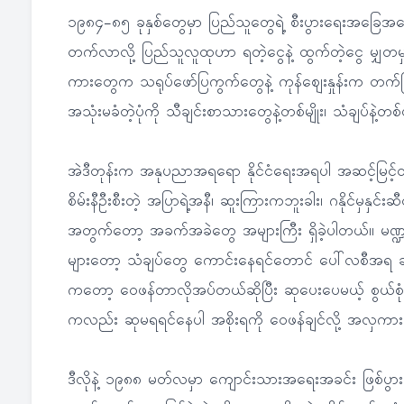
၁၉၈၄-၈၅ ခုနှစ်တွေမှာ ပြည်သူတွေရဲ့ စီးပွားရေးအခြ
တက်လာလို့ ပြည်သူလူထုဟာ ရတဲ့ငွေနဲ့ ထွက်တဲ့ငွေ မျှတမှုမရှ
ကားတွေက သရုပ်ဖော်ပြကွက်တွေနဲ့ ကုန်ဈေးနှုန်းက တက်ပြ
အသုံးမခံတဲ့ပုံကို သီချင်းစာသားတွေနဲ့တစ်မျိုး၊ သံချပ်နဲ့တစ်ဖ
အဲဒီတုန်းက အနုပညာအရရော နိုင်ငံရေးအရပါ အဆင့်မြင့်
စိမ်းနီဦးစီးတဲ့ အပြာရဲ့အနီ၊ ဆူးကြားကဘူးခါး၊ ဂနိုင်မှနှင်းဆ
အတွက်တော့ အခက်အခဲတွေ အများကြီး ရှိခဲ့ပါတယ်။ မဏ္ဍပ
များတော့ သံချပ်တွေ ကောင်းနေရင်တောင် ပေါ်လစီအရ ဆုပ
ကတော့ ဝေဖန်တာလိုအပ်တယ်ဆိုပြီး ဆုပေးပေမယ့် စွယ်စုံဆုလ
ကလည်း ဆုမရရင်နေပါ အစိုးရကို ဝေဖန်ချင်လို့ အလှကာ
ဒီလိုနဲ့ ၁၉၈၈ မတ်လမှာ ကျောင်းသားအရေးအခင်း ဖြစ်ပွားခ