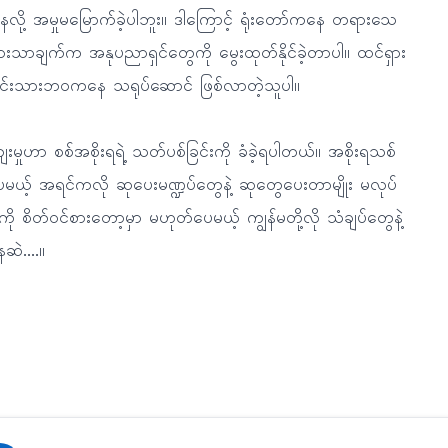
ေလို့ အမှုမမြောက်ခဲ့ပါဘူး။ ဒါကြောင့် ရုံးတော်ကနေ တရားသေ
းအားသာချက်က အနုပညာရှင်တွေကို မွေးထုတ်နိုင်ခဲ့တာပါ။ ထင်ရှား
င်းသားဘဝကနေ သရုပ်ဆောင် ဖြစ်လာတဲ့သူပါ။
ုဟာ စစ်အစိုးရရဲ့ သတ်ပစ်ခြင်းကို ခံခဲ့ရပါတယ်။ အစိုးရသစ်
ဲ့ပေမယ့် အရင်ကလို ဆုပေးမဏ္ဍပ်တွေနဲ့ ဆုတွေပေးတာမျိုး မလုပ်
ု စိတ်ဝင်စားတော့မှာ မဟုတ်ပေမယ့် ကျွန်မတို့လို သံချပ်တွေနဲ့
ဆဲ....။