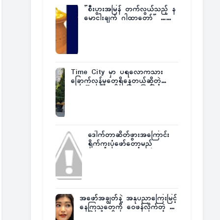
”စီးပွားအမြန် တက်လွယ်သည့် န
မောငါးချက် ဂါထာတော်” ……
Time City မှာ ပရလောကသား
ခြောက်လှန့်မှုတွေရှိနေတယ်ဆိုတဲ့
အပေါ် အသေးစိတ်ပြန်ပြောပြလာတဲ့
Times City Project Director ဦး
မြတ်မင်း
ဒေါက်တာဆိတ်ဖွားအကြောင်း
ရိုက်ကူးပုံဖော်တော့မည်
အဖော်အချွတ်နဲ့ အနုပညာကြေးမြင့်
နေကြသူတွေကို ဝေဖန်လိုက်တဲ့ သ
င်္ဇာမြင့်မိုရ်