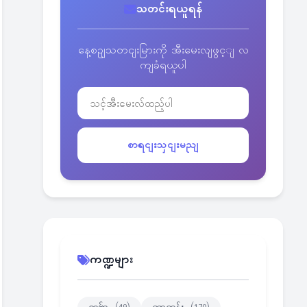
သတင်းရယူရန်
နေ့စဥျသတငျးမြားကို အီးမေးလျဖွင့ျ လ
ကျခံရယူပါ
စာရငျးသှငျးမညျ
ကဏ္ဍများ