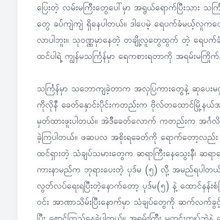
ပြေးတဲ့ လမ်းမကြီးတွေပေါ်မှာ အရွယ်ရောက်ပြီးသား သင်္ကြ
တွေ ခပ်ကျဲကျဲ ရှိနေပါတယ်။ ဒါပေမဲ့ ရေပက်ခံမယ့်လူက
လာပါဘူး။ သုဝဏ္ဏမှာနေတဲ့ တချို့လူတွေထွက် တဲ့ ရေပက်
ထင်ပါရဲ့ ကျွန်မသင်္ကြန်မှာ ရေကစားရတာကို အရမ်းမကြိုက်ခ
သင်္ကြန်မှာ သဘောကျခဲ့တာက အလှပြကားတွေနဲ့ ဆုပေးမဏ္ဍပ်တ
ကိုလိုနီ ခေတ်နှောင်းပိုင်းကတည်းက ဗိုလ်တထောင်မြို့နယ
မှတ်ထားဖူးပါတယ်။ အဲဒီခေတ်လောက် ကတည်းက အင်္ဂလိပ်အ
ခဲ့ကြပါတယ်။ ဖဆပလ အစိုးရခေတ်ကို ရောက်တော့လည်း
ထင်ရှားတဲ့ သံချပ်သမားတွေက ဆရာကြီးနေသွေးနီ၊ ဆရာဒေါင
ကားနာမည်က ဘုရားပေးတဲ့ ပုဒ်မ (၅) လို့ အမည်ရပါတယ်။
လွတ်လပ်ရေးရပြီးတဲ့နောက်တော့ ပုဒ်မ(၅) နဲ့ ထောင်နန်း
ဝင်း အာဏာသိမ်းပြီးနောက်မှာ သံချပ်တွေကို ဆက်လက်ခွင့်ပ
ပြီး စောင့်ကြည့်နေခဲ့ပါတယ်။ အရမ်းကြီး မတင်းကျပ်ဘဲနဲ့ 