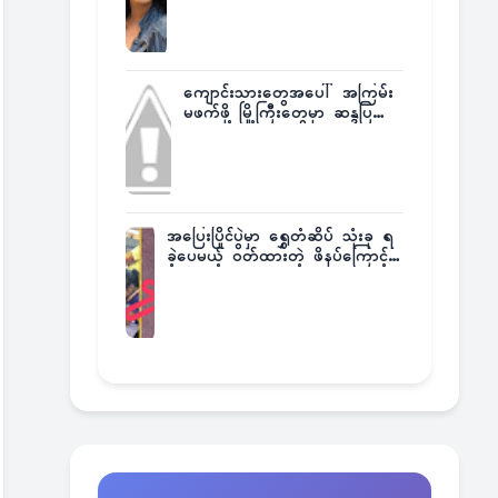
ကျောင်းသားတွေအပေါ် အကြမ်း
မဖက်ဖို့ မြို့ကြီးတွေမှာ ဆန္ဒပြ
တောင်းဆို
အပြေးပြိုင်ပွဲမှာ ရွှေတံဆိပ် သုံးခု ရ
ခဲ့ပေမယ့် ဝတ်ထားတဲ့ ဖိနပ်ကြောင့်
တစ်ကမ္ဘာလုံးက အံ့အားသင့်ခဲ့ရတဲ့
အဖြစ်မှန်