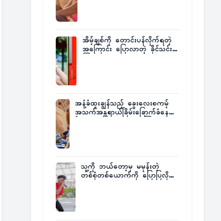
အိမ့်ချစ်ကို တောင်းပန်လိုက်ရတဲ့
အကြောင်း ပြောလာတဲ့ ခိုင်သင်း
ကြည်
အနံ့ခံထူးချွန်သည့် ခွေးလေးစကမ့်
အသက်အန္တရာယ်ခြိမ်းခြောက်ခံနေရ
ပြီး မူးယစ်ဂိုဏ်းက ဆုကြေး
ထုတ်ထား
သူ့ကို ဘယ်တော့မှ မမုန်းတဲ့
တစ်စုံတစ်ယောက်ကို ပြောပြလိုက်
တဲ့ G-Fatt