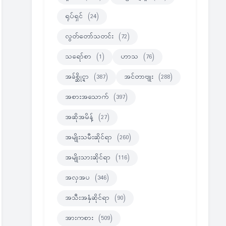
ရုပ်ရှင်
(24)
လွတ်တော်သတင်း
(72)
သရော်စာ
(1)
ဟာသ
(76)
အခ်စ္ဆိုင္ရာ
(387)
အင်တာဗျုး
(288)
အစားအသောက်
(397)
အဆိုအမိန့်
(27)
အမျိုးသမီးဆိုင်ရာ
(260)
အမျိုးသားဆိုင်ရာ
(116)
အလှအပ
(346)
အသီးအနှံဆိုင်ရာ
(90)
အားကစား
(509)