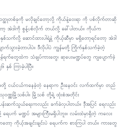
္ထုတစ်ခုကို မလိုချင်တော့လို့ ကိုယ်နဲ့ဝေးရာ ကို ပစ်လိုက်တာဆို
ာ့ အဲဒါကို စွန့်ပစ်လိုက် တယ်လို့ ခေါ်ပါတယ်။ ကိုယ်က
်နှစ်သက်လို့ ဆောင်ထားပါရဲ့နဲ့ ကိုယ့်ဆီမှာ မရှိတော့ရင်တော့ အဲဒါ
ာက်သွားခဲ့တာပါပဲ။ ဒီလိုပါပဲ ကျွန်မတို့ ကြိုက်နှစ်သက်ခဲ့တဲ့
ကြန်ရက်တွေထဲက သံချပ်ကားတွေ၊ ဆုပေးမဏ္ဍပ်တွေ ကျပျောက်ခဲ့
 နှစ် ကြာခဲ့ပါပြီ။
်မတို့ ငယ်ငယ်ကနေခဲ့တဲ့ နေရာက ဦးနေဝင်း လက်ထက်မှာ တည်
 သုဝဏ္ဏမြို့သစ်ပါ။ မြို့သစ် တို့ရဲ့ ထုံးစံအတိုင်း
ပန်းဆက်သွယ်ရေးကလည်း ခက်ခဲလှပါတယ်။ ဒီ့အပြင် ရေလည်း
ို့ ရေပက် မဏ္ဍပ် အများကြီးမရှိပါဘူး။ လမ်းထဲမှာရှိတဲ့ ကလေး
တော့ ကိုယ့်အချင်းချင်းပဲ ရေပက်က စားကြပါ တယ်။ ကားတွေ