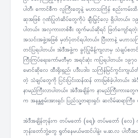
ပါတီ၊ ကောင်စီက လူကြီးတွေနဲ့ မဟာသင်္ကြန် စည်းကမ်းထိန်
ဆုအဖြစ် ဂုဏ်ပြုတံဆိပ်တွေကိုပဲ ချီးမြှင့်လေ့ ရှိပါတယ်။ ၁
ပါတယ်။ အလှကားတစ်စီး ထွက်မယ်ဆိုရင် ဖြတ်ကျော်ရတဲ့
အသင်းအဖွဲ့အဖြစ် မှတ်ပုံတင်ရပါတယ်။ ပြီးတာနဲ့ မဟာသင်္က
တင်ပြရပါတယ်။ အဲဒီအဖွဲ့က ခွင့်ပြုမိန့်ကျလာမှ သံချပ်စတင်တိ
ကြီးကြပ်ရေးကော်မတီမှာ အရင်ဆုံး ကပြရပါတယ်။ ၁၉၇၀ က
မောင်ဆိုလေ ထီးရိုးရှည်၊ ပဒီးပဒါး၊ သင်္ကြန်မြင်ကွင်းကျ
တဲ့ သံချပ်တွေကို ပြင်းပြင်းထန်ထန် တားမြစ်ခဲ့ပါတယ်။ အဲဒီ
နာမည်ကြီးလာပါတယ်။ အဲဒီအချိန်က နာမည်ကြီးကားတွေက စ
က အနန္တစွမ်းအားရှင်၊ ပြည်သူ့တရားရှင်၊ ဆလိမ်ဆရာကြီး၊
အဲဒီအချိန်တုန်းက တပ်မတော် (ရေ)၊ တပ်မတော် (လေ)
ဘုန်းတော်ဘွဲ့တွေ ရွတ်နေမယ်မထင်ပါနဲ့။ မ.ဆ.လ ပါတ