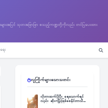
သတင်းများအပြင် သုတအဖြာဖြာ စသည့်ကဏ္ဍတို့ကိုလည်း တင်ပြပေးထား
ရေး
လူကြိုက်များသောသတင်း
လိုတာထက်ပိုပြီး ရေသောက်ရင်
လည်း ဆိုးကျိုးဖြစ်စေနိုင်တာသိရဲ့
လား