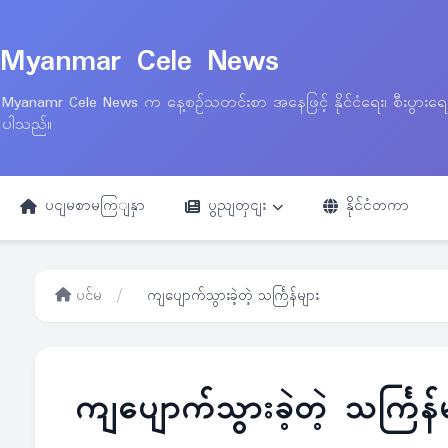
Myanmar Cele News
Myanamr Cele News က နေ့စဉ်သတင်းစာ အနေဖြင့် နိုင်ငံရေး၊ စီးပွားရ
ပါသည်။
ပငျမစာမကြျနှာ
ပွညျတှငျး
နိုင်ငံတကာ
ပင်မ
/
ကျပျောက်သွားခဲ့တဲ့ သင်္ကြန်များ
ကျပျောက်သွားခဲ့တဲ့ သင်္ကြန်