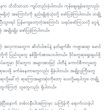
ေအနေက သိသိသာသာ ကျပ်တည်းခဲ့ပါတယ်။ ကုန်ဈေးနှုန်းတွေလည်း
ိတဲ့ အကြောင်းကို နည်းမျိုးစုံသုံးလို့ ဖော်ပြခဲ့ကြပါတယ်။ တချို့
ီးသွားရင် ပြန်မကျတော့တဲ့အကြောင်း သရုပ်ဖော်ကြသလို ငွေရဲ့
ုံ အမျိုးမျိုး ဖော်ပြခဲ့ကြပါတယ်။
တဲ့ အလှကားတွေက ဆိတ်ပါးစပ်နဲ့ နတ်မျက်စိ။ ကဗျာဆရာ မောင်
ီတို့ကို ပြည်သူတွေ နှစ်ခြိုက်အားပေးပါတယ်။ ဒိုင်တွေဆုရွေးချယ်ဖို့
်တွေမှာ ဒိုင်တွေက အများအားဖြင့် ပါတီနဲ့ ကောင်စီကလူတွေ
ေးဖို့ ခက်ခဲနေတာတွေလည်း ရှိခဲ့ပါတယ်။ အချို့လူကြီးတွေ
ို့ခေါ်တဲ့ ဆုကြေးအများဆုံးကိုတော့ ပေးလို့မရပါဘူး။ တချို့
းထွက်ကြတဲ့ သူတွေလည်း ရှိပါတယ်။
ဲ့ပြီးနောက် တစ်လနီးပါးအကြာမှာ သင်္ကြန်ကို ရောက်လာခဲ့ပါ