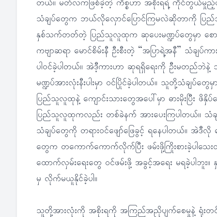
တယ်။ မတ်လကဖြစ်ခဲ့တဲ့ ကိစ္စဟာ အစိုးရရဲ့ ကိုင်တွယ်မှုညံ့ဖျ
သံချပ်တွေက ဘယ်လိုလှောင်ပြောင်ကြမလဲဆိုတာကို ပြည်
နှစ်သက်တတ်တဲ့ ပြည်သူလူထုက ဆုပေးမဏ္ဍပ်တွေမှာ စောင့်က
ကဗျာဆရာ မောင်စိမ်းနီ ဦးစီးတဲ့ “အပြာရဲ့အနီ” သံချပ်ကာ
ပါဝင်ခဲ့ပါတယ်။ အဲဒီ့ကားဟာ ဆုရရှိရေးကို ဦးမတည်ဘဲနဲ့ သူ
မဏ္ဍပ်အားလုံးနီးပါးမှာ ဝင်ပြိုင်ခဲ့ပါတယ်။ သူတို့သံချပ်တ
ပြည်သူလူထုနဲ့ ကျောင်းသားတွေအပေါ်မှာ ဓားမိုးပြီး ဖိနှ
ပြည်သူလူထုကလည်း တစ်ခဲနက် အားပေးကြပါတယ်။ သံချပ
သံချပ်တွေကို တရားဝင်ဖျော်ဖြေခွင့် ရနေပါတယ်။ အဲဒီလိ
တွေက တကောက်ကောက်လိုက်ပြီး ဖမ်းဖို့ကြိုးစားခဲ့ပါသေး
ထောက်လှမ်းရေးတွေ ဝင်ဖမ်းဖို့ အခွင့်အရေး မရခဲ့ပါဘူး။ 
မှ လိုက်မယူနိုင်ခဲ့ပါ။
သူတို့အားလုံးကို အစိုးရကို အကြည်အညိုပျက်စေမှုနဲ့ ရုံးတင