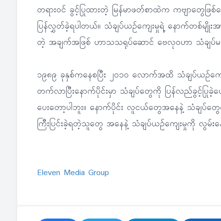
တရားဝင် ခွင့်ပြုထားတဲ့ မြန်မာဖတ်စာထဲက ကဗျာတွေဖြစ်န
ပြန်လွှတ်ခဲ့ရပါတယ်။ သံချပ်ယဉ်ကျေးမှုရဲ့ နောက်တစ်မျို
တဲ့ အချက်အဖြစ် ဟာသသရုပ်ဆောင် ဗေလုဝဟာ သံချပ်မ
၁၉၈၉ ခုနှစ်ကနေစပြီး ၂၀၁၀ လောက်အထိ သံချပ်ယဉ်ကျေးမှ
တက်လာပြီးနောက်ပိုင်းမှာ သံချပ်တွေကို ပြန်လည်ခွင့်ပြုခ
ပေးတော့ပါဘူး။ နောက်ပိုင်း လူငယ်တွေအနေနဲ့ သံချပ်တွေကိ
ကြီးပြင်းခဲ့ရတဲ့သူတွေ အနေနဲ့ သံချပ်ယဉ်ကျေးမှုကို လွမ်းနေ
Eleven Media Group