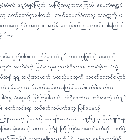
န်ဆိုရင် ပျော်ချင်ကြတဲ့၊ လူကြီးတွေကစားကြတဲ့ ရေပက်မဏ္ဍပ်
တော့ တော်တော်ရှားပါတယ်။ ဘယ်ရေပက်ခံကားမှ သုဝဏ္ဏကို မ
ခံကားတွေကိုပဲ အသွား၊ အပြန် စောင့်ပက်ကြရတာပါ။ ဒါကြောင့်
ဲ့ပါဘူး။
ွေကိုပါပဲ။ သင်္ကြန်မှာ သံချပ်ကားတွေပြိုင်တဲ့ ဓလေ့ကို
်အတွင်း နေထိုင်တဲ့ မြန်မာသူဌေးတစ်ဦးကနေ စတင်ခဲ့တယ်လို့
စိုးရရဲ့ အမြီးအမောက် မတည့်မှုတွေကို သရော်လှောင်ပြောင်
 သံချပ်တွေ ဆက်လက်ထွန်းကားကြပါတယ်။ အဲဒီခေတ်က
်းနွယ်ဆွေတို့ ဖြစ်ကြပါတယ်။ အဲဒီ့ခေတ်က ထင်ရှားတဲ့ သံချပ်
 တော်လှန်ရေး လုပ်ဖော်လုပ်ဖက်တွေ ဖြစ်ပေမယ့်
စံကြရတာတွေ ရှိတာကို သရော်ထားတာပါ။ ၁၉၆၂ ခု ဗိုလ်ချုပ်နေ
ြုပေးခဲ့ပေမယ့် မဟာသင်္ကြန် ကြီးကြပ်ရေးကော်မတီဆိုတာကိုဖွဲ့
စောင့်ကြည့်တဲ့ သဘောမျိုးလောက်ပါပဲ။ ၁၉၇၄ ခုနှစ်နောက်ပိုင်း