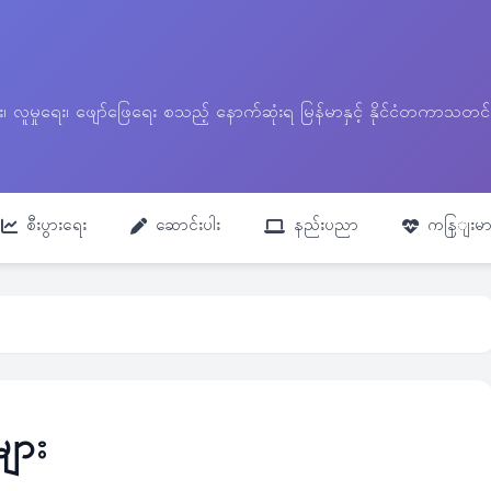
ေး၊ လူမှုရေး၊ ဖျော်ဖြေရေး စသည့် နောက်ဆုံးရ မြန်မာနှင့် နိုင်ငံတကာ
စီးပွားရေး
ဆောင်းပါး
နည်းပညာ
ကနြျးမာ
များ