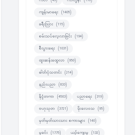
ကဗ်ာ
(49)
ကာတွန်း
(170)
ကျန်းမာရေး
(1405)
ခရီးသြား
(115)
စမ်းသပ်လေ့လာခြင်း
(194)
စီးပွားရေး
(1031)
ထူးဆန်းထွေလာ
(950)
ဓါတ်ပုံသတင်း
(214)
နည်းပညာ
(833)
နိုင္ငံတကာ
(4503)
ပညာရေး
(319)
ဗဟုသုတ
(3721)
မိုးလေဝသ
(95)
မှတ်မှတ်သားသား စကားများ
(140)
မှုခင်း
(1775)
ယဉ်ကျေးမှု
(132)