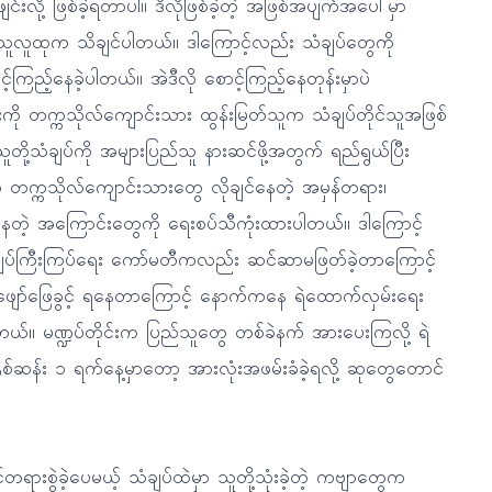
င်းလို့ ဖြစ်ခဲ့ရတာပါ။ ဒီလိုဖြစ်ခဲ့တဲ့ အဖြစ်အပျက်အပေါ်မှာ
သူလူထုက သိချင်ပါတယ်။ ဒါကြောင့်လည်း သံချပ်တွေကို
ြည့်နေခဲ့ပါတယ်။ အဲဒီလို စောင့်ကြည့်နေတုန်းမှာပဲ
းကို တက္ကသိုလ်ကျောင်းသား ထွန်းမြတ်သူက သံချပ်တိုင်သူအဖြစ်
တို့သံချပ်ကို အများပြည်သူ နားဆင်ဖို့အတွက် ရည်ရွယ်ပြီး
ွေမှာ တက္ကသိုလ်ကျောင်းသားတွေ လိုချင်နေတဲ့ အမှန်တရား၊
ိပ်နေတဲ့ အကြောင်းတွေကို ရေးစပ်သီကုံးထားပါတယ်။ ဒါကြောင့်
်ကြီးကြပ်ရေး ကော်မတီကလည်း ဆင်ဆာမဖြတ်ခဲ့တာကြောင့်
ု ဖျော်ဖြေခွင့် ရနေတာကြောင့် နောက်ကနေ ရဲထောက်လှမ်းရေး
တယ်။ မဏ္ဍပ်တိုင်းက ပြည်သူတွေ တစ်ခဲနက် အားပေးကြလို့ ရဲ
နှစ်ဆန်း ၁ ရက်နေ့မှာတော့ အားလုံးအဖမ်းခံခဲ့ရလို့ ဆုတွေတောင်
်တရားစွဲခဲ့ပေမယ့် သံချပ်ထဲမှာ သူတို့သုံးခဲ့တဲ့ ကဗျာတွေက