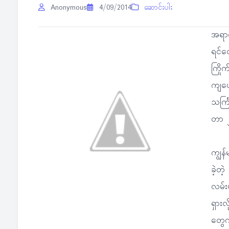
Anonymous
4/09/2014
ဆောင်းပါး
အရာဝတ
ရင်တေ
ကြိုက
ကျပျေ
သင်္
တာ ၂၆
ကျွန
ခဲ့တဲ့
လမ်း
ရှားလ
တွေက