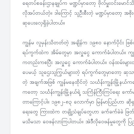
ရေတပ်စခန်းဌာနချုပ်က မဏ္ဍပ်မှာတော့ ဗိုလ်မှူးဝင်းမောင်သ
လိုအပ်တယ်တဲ့။ ဒါကြောင့် သူဦးစီးတဲ့ မဏ္ဍပ်မှာတော့ အ
ဆုပေးလေ့ရှိခဲ့ပါတယ်။
ကျွန်မ လူမှန်းသိတတ်တဲ့ အချိန်က ၁၉၈၀ နောက်ပိုင်း ဖြစ်တ
ရပ်ကွက်ထဲက အိမ်တွေမှာ အလှူငွေ ကောက်ခံပါတယ်။ ကျွန
ကတည်းကစပြီး အလှူငွေ ကောက်ခံပါတယ်။ ဝန်ထမ်းများတဲ
ပေမယ့် သူဌေးသူကြွယ်များတဲ့ ရပ်ကွက်တွေမှာတော့ ဆုသ
တဲ့ အချက်အဖြစ် ကျွန်မနေထိုင်တဲ့ သင်္ဃန်းကျွန်းမြို့
ကတော့ သင်္ဃန်းကျွန်းမြို့နယ်ရဲ့ သင်္ကြန်ကြီးကြပ်ရေး
တာကြောင့်ပါ။ ၁၉၈၂-၈၃ လောက်မှာ မြန်မာပြည်ဟာ ဆိုရှ
ရေးတွေ ကြားထဲက တချို့သံချပ်တွေဟာ ခက်ခက်ခဲခဲ ဖြတ်
မသိမသာ ဝေဖန်လာကြပါတယ်။ အဲဒီလိုဝေဖန်မှုတွေကို 