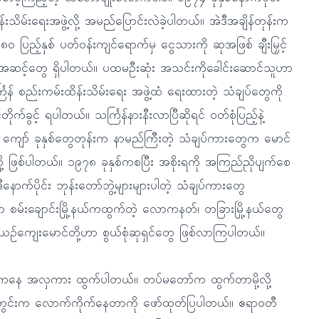
းသိမ်းရေးအဖွဲ့လို့ အမည်ပြောင်းလဲခဲ့ပါတယ်။ အဲဒီအချိန်တုန်းက
၉၈၀ ပြည့်နှစ် ပတ်ဝန်းကျင်ရောက်မှ ငွေသားကို ဆုအဖြစ် ချီးမြှင့်
အဆင့်တွေ ရှိပါတယ်။ ပထမဦးဆုံး အသင်းကိုခေါင်းဆောင်သူဟာ
ြန် စည်းကမ်းထိန်းသိမ်းရေး အဖွဲ့ထံ ရေးထားတဲ့ သံချပ်တွေကို
ုက်ခွင့် ရပါတယ်။ သင်္ကြန်နားနီးလာပြီဆိုရင် ဝတ်စုံပြည့်နဲ့
ျော် ခုနှစ်တွေတုန်းက နာမည်ကြီးတဲ့ သံချပ်ကားတွေက မောင်
ယ်တို့ ဖြစ်ပါတယ်။ ၁၉၇၈ ခုနှစ်ကစပြီး အစိုးရကို အကြည်ညိုပျက်စေ
နောက်ပိုင်း ဘုန်းတော်ဘွဲ့များများပါတဲ့ သံချပ်ကားတွေ
မ်းချောင်းမြို့နယ်ကထွက်တဲ့ လောကနတ်၊ တခြားမြို့နယ်တွေ
 ယဉ်ကျေးမောင်တို့ဟာ စွယ်စုံဆုရှင်တွေ ဖြစ်လာကြပါတယ်။
 ကနေ အလှကား ထွက်ပါတယ်။ တပ်မတော်က ထွက်တာမို့လို့
ီအတွင်းက လောက်ကိုက်နေတာကို ဖော်ထုတ်ပြပါတယ်။ ဧရာဝတီ