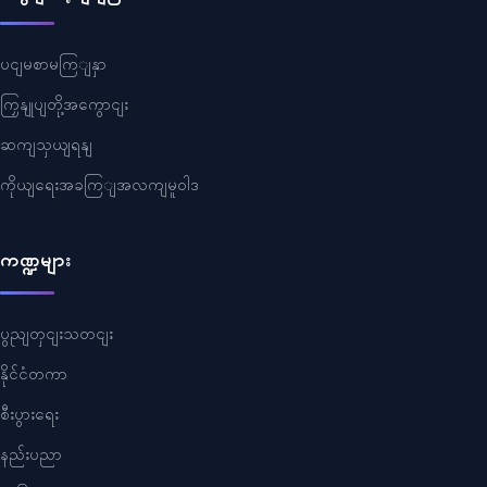
ပငျမစာမကြျနှာ
ကြှနျုပျတို့အကွောငျး
ဆကျသှယျရနျ
ကိုယျရေးအခကြျအလကျမူဝါဒ
ကဏ္ဍများ
ပွညျတှငျးသတငျး
နိုင်ငံတကာ
စီးပွားရေး
နည်းပညာ