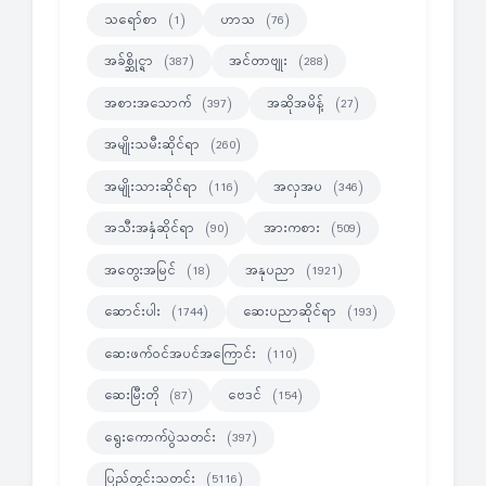
သရော်စာ
ဟာသ
(1)
(76)
အခ်စ္ဆိုင္ရာ
အင်တာဗျုး
(387)
(288)
အစားအသောက်
အဆိုအမိန့်
(397)
(27)
အမျိုးသမီးဆိုင်ရာ
(260)
အမျိုးသားဆိုင်ရာ
အလှအပ
(116)
(346)
အသီးအနှံဆိုင်ရာ
အားကစား
(90)
(509)
အတွေးအမြင်
အနုပညာ
(18)
(1921)
ဆောင်းပါး
ဆေးပညာဆိုင်ရာ
(1744)
(193)
ဆေးဖက်ဝင်အပင်အကြောင်း
(110)
ဆေးမြီးတို
ဗေဒင်
(87)
(154)
ရွေးကောက်ပွဲသတင်း
(397)
ပြည်တွင်းသတင်း
(5116)