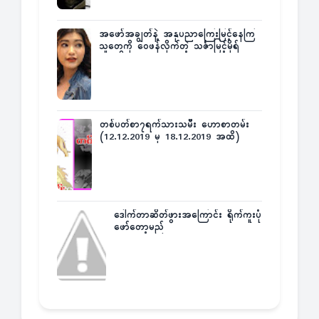
အဖော်အချွတ်နဲ့ အနုပညာကြေးမြင့်နေကြ
သူတွေကို ဝေဖန်လိုက်တဲ့ သင်္ဇာမြင့်မိုရ်
တစ်ပတ်စာ၇ရက်သားသမီး ဟောစာတမ်း
(12.12.2019 မှ 18.12.2019 အထိ)
ဒေါက်တာဆိတ်ဖွားအကြောင်း ရိုက်ကူးပုံ
ဖော်တော့မည်