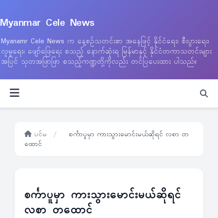
Myanmar Cele News
Myanamr Cele News က နေ့စဉ်သတင်းစာ အနေဖြင့် နိုင်ငံရေး၊ စီးပွားရေး၊
လူမှုရေး၊ ဖျော်ဖြေရေး စသည့် နောက်ဆုံးရ မြန်မာနှင့် နိုင်ငံတကာသတင်းများ
အပြင် သုတအဖြာဖြာ စသည့်ကဏ္ဍတို့ကိုလည်း တင်ပြပေးထား ပါသည်။
ပင်မ
/
စင်္ကာပူမှာ ကားသွားမောင်းမယ်ဆိုရင် လစာ တ
ထောင်
စင်္ကာပူမှာ ကားသွားမောင်းမယ်ဆိုရင်
လစာ တထောင်