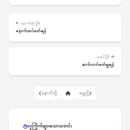
နောက်ဆုံးပို့စ်
နောက်ထပ်ဖတ်ရန်
ယခင်ပို့စ်
ဆက်လက်ဖတ်ရှုရန်
နောက်သို့
ရှေ့သို့
လူကြိုက်များသောသတင်း