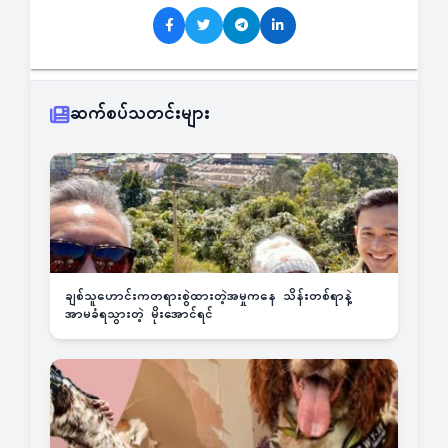
ဆက်စပ်သတင်းများ
ချစ်သူဟောင်းကတရားစွဲထားတဲ့အမှုကနေ သိန်းတစ်ရာနဲ့
အာမခံရသွားတဲ့ မိုးအောင်ရင်