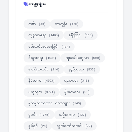
ကဏ္ဍများ
ကဗ်ာ
ကာတွန်း
(49)
(170)
ကျန်းမာရေး
ခရီးသြား
(1405)
(115)
စမ်းသပ်လေ့လာခြင်း
(194)
စီးပွားရေး
ထူးဆန်းထွေလာ
(1031)
(950)
ဓါတ်ပုံသတင်း
နည်းပညာ
(214)
(833)
နိုင္ငံတကာ
ပညာရေး
(4503)
(319)
ဗဟုသုတ
မိုးလေဝသ
(3721)
(95)
မှတ်မှတ်သားသား စကားများ
(140)
မှုခင်း
ယဉ်ကျေးမှု
(1775)
(132)
ရုပ်ရှင်
လွတ်တော်သတင်း
(24)
(72)