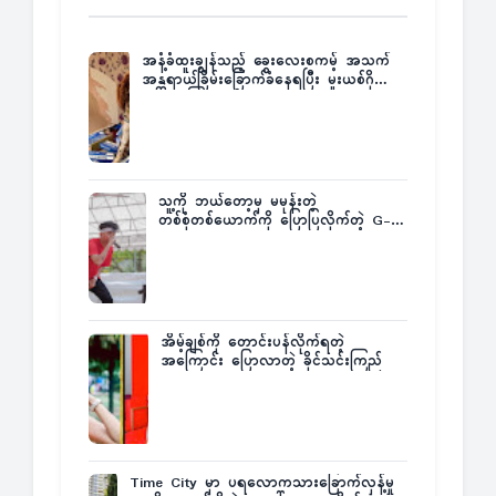
အနံ့ခံထူးချွန်သည့် ခွေးလေးစကမ့် အသက်
အန္တရာယ်ခြိမ်းခြောက်ခံနေရပြီး မူးယစ်ဂိုဏ်း
က ဆုကြေးထုတ်ထား
သူ့ကို ဘယ်တော့မှ မမုန်းတဲ့
တစ်စုံတစ်ယောက်ကို ပြောပြလိုက်တဲ့ G-
Fatt
အိမ့်ချစ်ကို တောင်းပန်လိုက်ရတဲ့
အကြောင်း ပြောလာတဲ့ ခိုင်သင်းကြည်
Time City မှာ ပရလောကသားခြောက်လှန့်မှု