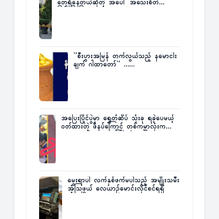
တွေရှိနေတယ်ဆိုတဲ့ အပေါ် အသေးစိတ်
ပြန်ပြောပြလာတဲ့ Times City Project
Director ဦးမြတ်မင်း
”စီးပွားအမြန် တက်လွယ်သည့် နမောငါး
ချက် ဂါထာတော်” ……
အပြေးပြိုင်ပွဲမှာ ရွှေတံဆိပ် သုံးခု ရခဲ့ပေမယ့်
ဝတ်ထားတဲ့ ဖိနပ်ကြောင့် တစ်ကမ္ဘာလုံးက
အံ့အားသင့်ခဲ့ရတဲ့ အဖြစ်မှန်
မွေးရာပါ လက်နှစ်ဖက်မပါသည့် အမျိုးသမီး
အံ့သြဖွယ် လေယာဉ်မောင်းလိုင်စင်ရရှိ