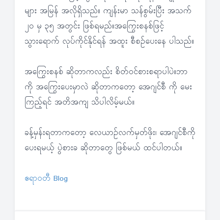
များ အမြန် အလိုရှိသည်။ ကျန်းမာ သန်စွမ်းပြီး အသက်
၂ဝ မှ ၃၅ အတွင်း ဖြစ်ရမည်။အကြွေးစနစ်ဖြင့်
သွားရောက် လုပ်ကိုင်နိုင်ရန် အထူး စီစဉ်ပေးနေ ပါသည်။
အကြွေးစနစ် ဆိုတာကလည်း စိတ်ဝင်စားစရာပါပဲ။ဘာ
ကို အကြွေးပေးမှာလဲ ဆိုတာကတော့ အေဂျင်စီ ကို မေး
ကြည့်ရင် အတိအကျ သိပါလိမ့်မယ်။
ခန့်မှန်းရတာကတော့ လေယာဉ်လက်မှတ်ဖိုး၊ အေဂျင်စီကို
ပေးရမယ့် ပွဲစားခ ဆိုတာတွေ ဖြစ်မယ် ထင်ပါတယ်။
ဧရာဝတီ Blog