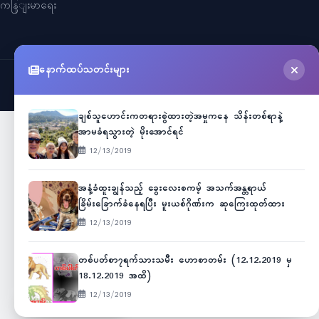
ကနြျးမာရေး
နောက်ထပ်သတင်းများ
©
2026
Myanmar Cele News
. All Rights Reserved.
ချစ်သူဟောင်းကတရားစွဲထားတဲ့အမှုကနေ သိန်းတစ်ရာနဲ့
အာမခံရသွားတဲ့ မိုးအောင်ရင်
12/13/2019
အနံ့ခံထူးချွန်သည့် ခွေးလေးစကမ့် အသက်အန္တရာယ်
ခြိမ်းခြောက်ခံနေရပြီး မူးယစ်ဂိုဏ်းက ဆုကြေးထုတ်ထား
12/13/2019
တစ်ပတ်စာ၇ရက်သားသမီး ဟောစာတမ်း (12.12.2019 မှ
18.12.2019 အထိ)
12/13/2019
Unicode
ဇော်ဂျီ