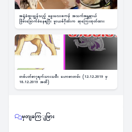
အနံ့ခံထူးချွန်သည့် ခွေးလေးစကမ့် အသက်အန္တရာယ်
ခြိမ်းခြောက်ခံနေရပြီး မူးယစ်ဂိုဏ်းက ဆုကြေးထုတ်ထား
တစ်ပတ်စာ၇ရက်သားသမီး ဟောစာတမ်း (12.12.2019 မှ
18.12.2019 အထိ)
မှတျခကြျမြား