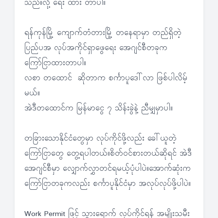
သည်။လို့ ရေး ထား တာပါ။
ရန်ကုန်မြို့ ကျောက်တံတားမြို့ တနေရာမှာ တည်ရှိတဲ့
ပြည်ပအ လုပ်အကိုင်ရှာဖွေရေး အေဂျင်စီတခုက
ကြော်ငြာထားတာပါ။
လစာ တထောင် ဆိုတာက စင်္ကာပူဒေါ်လာ ဖြစ်ပါလိမ့်
မယ်။
အဲဒီတထောင်က မြန်မာငွေ ၇ သိန်းခွဲနဲ့ ညီမျှမှာပါ။
တခြားသောနိုင်ငံတွေမှာ လုပ်ကိုင်ဖို့လည်း ခေါ်ယူတဲ့
ကြော်ငြာတွေ တွေ့ရပါတယ်။စိတ်ဝင်စားတယ်ဆိုရင် အဲဒီ
အေဂျင်စီမှာ လျှောက်လွှာတင်ရမယ့်ပုံပါပဲ။အောက်ဆုံးက
ကြော်ငြာတခုကလည်း စင်္ကာပူနိုင်ငံမှာ အလုပ်လုပ်ဖို့ပါပဲ။
Work Permit ဖြင့် သွားရောက် လုပ်ကိုင်ရန် အမျိုးသမီး