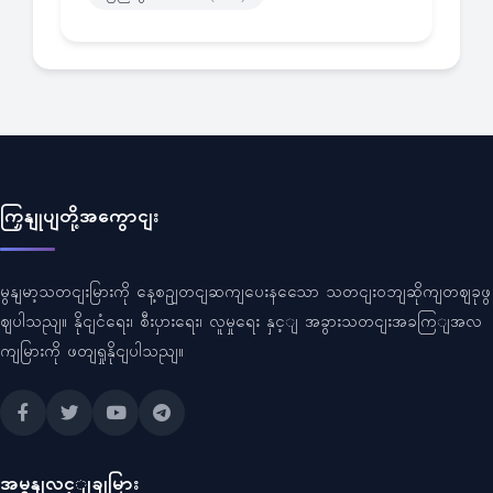
ကြှနျုပျတို့အကွောငျး
မွနျမာ့သတငျးမြားကို နေ့စဥျတငျဆကျပေးနသေော သတငျးဝဘျဆိုကျတဈခုဖွ
ဈပါသညျ။ နိုငျငံရေး၊ စီးပှားရေး၊ လူမှုရေး နှင့ျ အခွားသတငျးအခကြျအလ
ကျမြားကို ဖတျရှုနိုငျပါသညျ။
အမွနျလင့ျချမြား