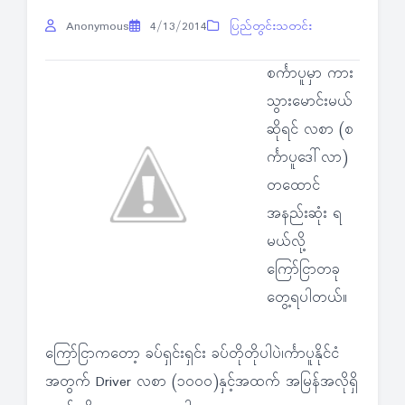
Anonymous
4/13/2014
ပြည်တွင်းသတင်း
စင်္ကာပူမှာ ကား
သွားမောင်းမယ်
ဆိုရင် လစာ (စ
င်္ကာပူဒေါ်လာ)
တထောင်
အနည်းဆုံး ရ
မယ်လို့
ကြော်ငြာတခု
တွေ့ရပါတယ်။
ကြော်ငြာကတော့ ခပ်ရှင်းရှင်း ခပ်တိုတိုပါပဲ၊င်္ကာပူနိုင်ငံ
အတွက် Driver လစာ (၁ဝဝဝ)နှင့်အထက် အမြန်အလိုရှိ